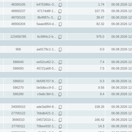
48300105
b475386c-3...
1.74
06.08.2026 12
48900237
47174d8f-1...
107.75
06.08.2026 12
48700103
8b4f9f7c-3...
38.47
06.08.2026 12
48900204
5aaed954-d...
82.32
06.08.2026 12
123456785
6c6f84c2-b...
975.0
06.08.2026 12
906
aa9179c1-1...
0.0
06.08.2026 12
586640
ee52ce62-2...
7.4
06.08.2026 12
586650
45721a68-5...
7.5
06.08.2026 12
586810
6b595707-8...
0.3
06.08.2026 11
586270
0e0dbcc9-0...
9.56
06.08.2026 12
586280
c9a6c3bf-0...
9.4
06.08.2026 12
34000010
ade3a084-8...
108.26
06.08.2026 12
27700122
7bbdb421-2...
06.08.2026 12
3690010
04572010-1...
166.42
06.08.2026 12
27700111
70bee932-1...
14.3
06.08.2026 12