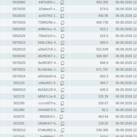
5930060
44f7e955-c...
583.393
06.08.2026 12
5970035
1f1bbed7-c...
674.0
06.08.2026 12
5910020
ac507f42-1...
492.95
06.08.2026 12
5970026
7398029b-c...
660.738
06.08.2026 12
5952050
d488c5cc-4...
623.1
06.08.2026 12
5952025
706e5110-c...
615.0
06.08.2026 12
5970010
599c23b1-4...
650.5
06.08.2026 12
5920010
a26e57c9-1...
522.639
06.08.2026 12
5930040
d9289367-c...
568.987
06.08.2026 12
5970025
3ed90357-4...
666.9
06.08.2026 12
5970031
8c20b4dc-1...
671.787
06.08.2026 11
5970024
a653eb04-d...
663.3
06.08.2026 12
503120
c80a4f21-5...
484.7
06.08.2026 12
5960010
8d18d129-0...
645.5
06.08.2026 12
502170
b8567c1e-8...
325.39
06.08.2026 12
502180
ccccb57f-a...
326.67
06.08.2026 12
501080
24440872-5...
82.2
06.08.2026 12
503070
48f2661f-f...
463.94
06.08.2026 12
501160
16b9b4e7-b...
128.02
06.08.2026 12
5930010
67d6e882-b...
536.385
06.08.2026 12
502240
3adf88fd-f...
343.6
06.08.2026 12