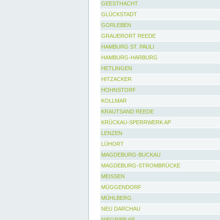
GEESTHACHT
GLÜCKSTADT
GORLEBEN
GRAUERORT REEDE
HAMBURG ST. PAULI
HAMBURG-HARBURG
HETLINGEN
HITZACKER
HOHNSTORF
KOLLMAR
KRAUTSAND REEDE
KRÜCKAU-SPERRWERK AP
LENZEN
LÜHORT
MAGDEBURG-BUCKAU
MAGDEBURG-STROMBRÜCKE
MEISSEN
MÜGGENDORF
MÜHLBERG
NEU DARCHAU
NIEGRIPP AP