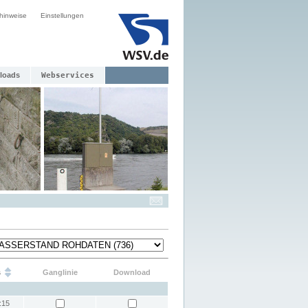
hinweise
Einstellungen
loads
Webservices
s
Ganglinie
Download
:15