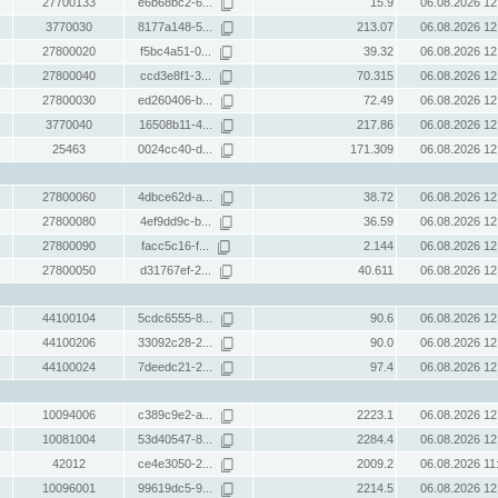
27700133
e6b68bc2-6...
15.9
06.08.2026 12
3770030
8177a148-5...
213.07
06.08.2026 12
27800020
f5bc4a51-0...
39.32
06.08.2026 12
27800040
ccd3e8f1-3...
70.315
06.08.2026 12
27800030
ed260406-b...
72.49
06.08.2026 12
3770040
16508b11-4...
217.86
06.08.2026 12
25463
0024cc40-d...
171.309
06.08.2026 12
27800060
4dbce62d-a...
38.72
06.08.2026 12
27800080
4ef9dd9c-b...
36.59
06.08.2026 12
27800090
facc5c16-f...
2.144
06.08.2026 12
27800050
d31767ef-2...
40.611
06.08.2026 12
44100104
5cdc6555-8...
90.6
06.08.2026 12
44100206
33092c28-2...
90.0
06.08.2026 12
44100024
7deedc21-2...
97.4
06.08.2026 12
10094006
c389c9e2-a...
2223.1
06.08.2026 12
10081004
53d40547-8...
2284.4
06.08.2026 12
42012
ce4e3050-2...
2009.2
06.08.2026 11
10096001
99619dc5-9...
2214.5
06.08.2026 12