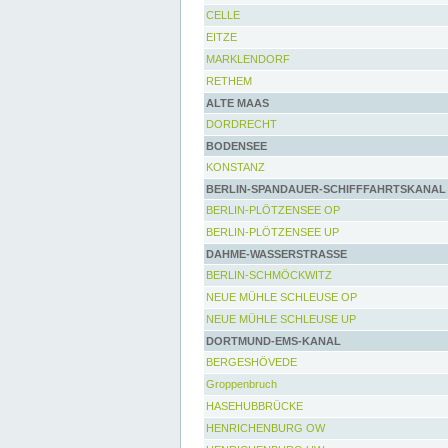
CELLE
EITZE
MARKLENDORF
RETHEM
ALTE MAAS
DORDRECHT
BODENSEE
KONSTANZ
BERLIN-SPANDAUER-SCHIFFFAHRTSKANAL
BERLIN-PLÖTZENSEE OP
BERLIN-PLÖTZENSEE UP
DAHME-WASSERSTRASSE
BERLIN-SCHMÖCKWITZ
NEUE MÜHLE SCHLEUSE OP
NEUE MÜHLE SCHLEUSE UP
DORTMUND-EMS-KANAL
BERGESHÖVEDE
Groppenbruch
HASEHUBBRÜCKE
HENRICHENBURG OW