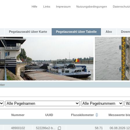
Hilfe
Links
Impressum
Nutzungsbedingungen
Datenschutz
Pegelauswahl über Karte
Pegelauswahl über Tabelle
Abo
Down
tter
Nummer
UUID
Flusskilometer
Messwerte bi
48900102
522286e2-b...
58.71
06.08.2026 12