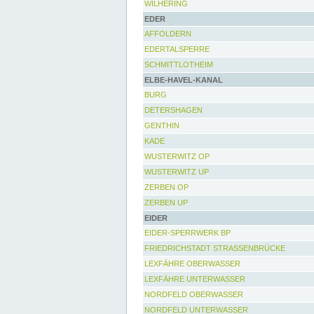
WILHERING
EDER
AFFOLDERN
EDERTALSPERRE
SCHMITTLOTHEIM
ELBE-HAVEL-KANAL
BURG
DETERSHAGEN
GENTHIN
KADE
WUSTERWITZ OP
WUSTERWITZ UP
ZERBEN OP
ZERBEN UP
EIDER
EIDER-SPERRWERK BP
FRIEDRICHSTADT STRASSENBRÜCKE
LEXFÄHRE OBERWASSER
LEXFÄHRE UNTERWASSER
NORDFELD OBERWASSER
NORDFELD UNTERWASSER