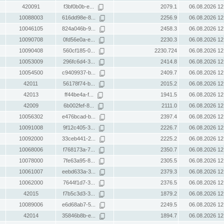
420091
f3bf0b0b-e...
2079.1
06.08.2026 12
10088003
616dd98e-8...
2256.9
06.08.2026 12
10046105
824a046b-9...
2458.3
06.08.2026 12
10090708
0fd56e0a-e...
2230.3
06.08.2026 12
10090408
560cf185-0...
2230.724
06.08.2026 12
10053009
296fc6d4-3...
2414.8
06.08.2026 12
10054500
c9409937-b...
2409.7
06.08.2026 12
42011
56178f74-b...
2015.2
06.08.2026 12
42013
ff44be4a-f...
1941.5
06.08.2026 12
42009
6b002fef-8...
2111.0
06.08.2026 12
10056302
e476bcad-b...
2397.4
06.08.2026 12
10091008
9f12c405-3...
2226.7
06.08.2026 12
10092000
33ceb441-2...
2225.2
06.08.2026 12
10068006
f768173a-7...
2350.7
06.08.2026 12
10078000
7fe63a95-8...
2305.5
06.08.2026 12
10061007
eebd633a-3...
2379.3
06.08.2026 12
10062000
7644f1d7-3...
2376.5
06.08.2026 12
42015
f7b5c3d3-3...
1879.2
06.08.2026 12
10089006
e6d68ab7-5...
2249.5
06.08.2026 12
42014
35846b8b-e...
1894.7
06.08.2026 12