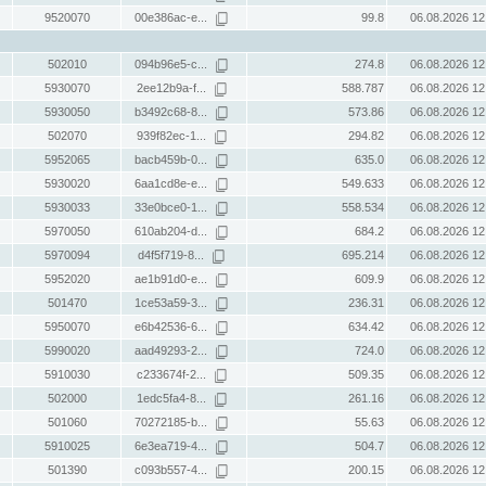
9520070
00e386ac-e...
99.8
06.08.2026 12
502010
094b96e5-c...
274.8
06.08.2026 12
5930070
2ee12b9a-f...
588.787
06.08.2026 12
5930050
b3492c68-8...
573.86
06.08.2026 12
502070
939f82ec-1...
294.82
06.08.2026 12
5952065
bacb459b-0...
635.0
06.08.2026 12
5930020
6aa1cd8e-e...
549.633
06.08.2026 12
5930033
33e0bce0-1...
558.534
06.08.2026 12
5970050
610ab204-d...
684.2
06.08.2026 12
5970094
d4f5f719-8...
695.214
06.08.2026 12
5952020
ae1b91d0-e...
609.9
06.08.2026 12
501470
1ce53a59-3...
236.31
06.08.2026 12
5950070
e6b42536-6...
634.42
06.08.2026 12
5990020
aad49293-2...
724.0
06.08.2026 12
5910030
c233674f-2...
509.35
06.08.2026 12
502000
1edc5fa4-8...
261.16
06.08.2026 12
501060
70272185-b...
55.63
06.08.2026 12
5910025
6e3ea719-4...
504.7
06.08.2026 12
501390
c093b557-4...
200.15
06.08.2026 12