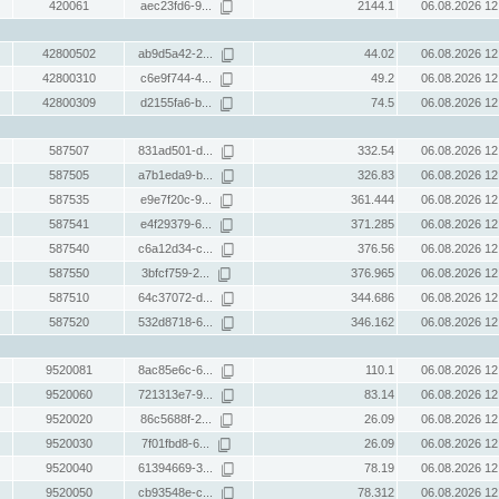
420061
aec23fd6-9...
2144.1
06.08.2026 12
42800502
ab9d5a42-2...
44.02
06.08.2026 12
42800310
c6e9f744-4...
49.2
06.08.2026 12
42800309
d2155fa6-b...
74.5
06.08.2026 12
587507
831ad501-d...
332.54
06.08.2026 12
587505
a7b1eda9-b...
326.83
06.08.2026 12
587535
e9e7f20c-9...
361.444
06.08.2026 12
587541
e4f29379-6...
371.285
06.08.2026 12
587540
c6a12d34-c...
376.56
06.08.2026 12
587550
3bfcf759-2...
376.965
06.08.2026 12
587510
64c37072-d...
344.686
06.08.2026 12
587520
532d8718-6...
346.162
06.08.2026 12
9520081
8ac85e6c-6...
110.1
06.08.2026 12
9520060
721313e7-9...
83.14
06.08.2026 12
9520020
86c5688f-2...
26.09
06.08.2026 12
9520030
7f01fbd8-6...
26.09
06.08.2026 12
9520040
61394669-3...
78.19
06.08.2026 12
9520050
cb93548e-c...
78.312
06.08.2026 12