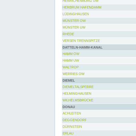
HENRICHENBURG UW
HERBRUM HAFENDAMM
LÜDINGHAUSEN
MÜNSTER OW
MÜNSTER UW
RHEDE
VERSEN TRENNSPITZE
DATTELN-HAMM-KANAL
HAMM OW
HAMM UW
WALTROP
WERRIES OW
DIEMEL
DIEMELTALSPERRE
HELMINGHAUSEN
WILHELMSBRÜCKE
DONAU
ACHLEITEN
DEGGENDORF
DÜRNSTEIN
ERLAU