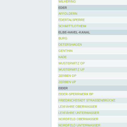
WILHERING
EDER
AFFOLDERN
EDERTALSPERRE
SCHMITTLOTHEIM
ELBE-HAVEL-KANAL
BURG
DETERSHAGEN
GENTHIN
KADE
WUSTERWITZ OP
WUSTERWITZ UP
ZERBEN OP
ZERBEN UP
EIDER
EIDER-SPERRWERK BP
FRIEDRICHSTADT STRASSENBRÜCKE
LEXFÄHRE OBERWASSER
LEXFÄHRE UNTERWASSER
NORDFELD OBERWASSER
NORDFELD UNTERWASSER