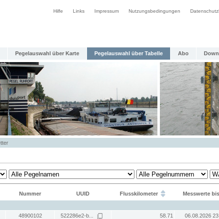
Hilfe
Links
Impressum
Nutzungsbedingungen
Datenschutz
Pegelauswahl über Karte
Pegelauswahl über Tabelle
Abo
Down
tter
Nummer
UUID
Flusskilometer
Messwerte bi
48900102
522286e2-b...
58.71
06.08.2026 23