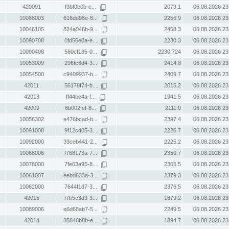
420091
f3bf0b0b-e...
2079.1
06.08.2026 23
10088003
616dd98e-8...
2256.9
06.08.2026 23
10046105
824a046b-9...
2458.3
06.08.2026 23
10090708
0fd56e0a-e...
2230.3
06.08.2026 23
10090408
560cf185-0...
2230.724
06.08.2026 23
10053009
296fc6d4-3...
2414.8
06.08.2026 23
10054500
c9409937-b...
2409.7
06.08.2026 23
42011
56178f74-b...
2015.2
06.08.2026 23
42013
ff44be4a-f...
1941.5
06.08.2026 23
42009
6b002fef-8...
2111.0
06.08.2026 23
10056302
e476bcad-b...
2397.4
06.08.2026 23
10091008
9f12c405-3...
2226.7
06.08.2026 23
10092000
33ceb441-2...
2225.2
06.08.2026 23
10068006
f768173a-7...
2350.7
06.08.2026 23
10078000
7fe63a95-8...
2305.5
06.08.2026 23
10061007
eebd633a-3...
2379.3
06.08.2026 23
10062000
7644f1d7-3...
2376.5
06.08.2026 23
42015
f7b5c3d3-3...
1879.2
06.08.2026 23
10089006
e6d68ab7-5...
2249.5
06.08.2026 23
42014
35846b8b-e...
1894.7
06.08.2026 23