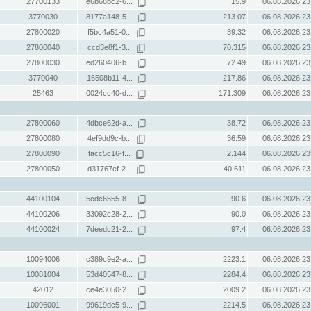
27700133
e6b68bc2-6...
15.9
06.08.2026 23
3770030
8177a148-5...
213.07
06.08.2026 23
27800020
f5bc4a51-0...
39.32
06.08.2026 23
27800040
ccd3e8f1-3...
70.315
06.08.2026 23
27800030
ed260406-b...
72.49
06.08.2026 23
3770040
16508b11-4...
217.86
06.08.2026 23
25463
0024cc40-d...
171.309
06.08.2026 23
27800060
4dbce62d-a...
38.72
06.08.2026 23
27800080
4ef9dd9c-b...
36.59
06.08.2026 23
27800090
facc5c16-f...
2.144
06.08.2026 23
27800050
d31767ef-2...
40.611
06.08.2026 23
44100104
5cdc6555-8...
90.6
06.08.2026 23
44100206
33092c28-2...
90.0
06.08.2026 23
44100024
7deedc21-2...
97.4
06.08.2026 23
10094006
c389c9e2-a...
2223.1
06.08.2026 23
10081004
53d40547-8...
2284.4
06.08.2026 23
42012
ce4e3050-2...
2009.2
06.08.2026 23
10096001
99619dc5-9...
2214.5
06.08.2026 23