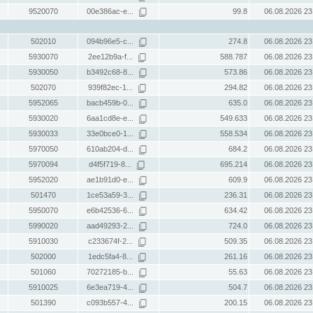
9520070
00e386ac-e...
99.8
06.08.2026 23
502010
094b96e5-c...
274.8
06.08.2026 23
5930070
2ee12b9a-f...
588.787
06.08.2026 23
5930050
b3492c68-8...
573.86
06.08.2026 23
502070
939f82ec-1...
294.82
06.08.2026 23
5952065
bacb459b-0...
635.0
06.08.2026 23
5930020
6aa1cd8e-e...
549.633
06.08.2026 23
5930033
33e0bce0-1...
558.534
06.08.2026 23
5970050
610ab204-d...
684.2
06.08.2026 23
5970094
d4f5f719-8...
695.214
06.08.2026 23
5952020
ae1b91d0-e...
609.9
06.08.2026 23
501470
1ce53a59-3...
236.31
06.08.2026 23
5950070
e6b42536-6...
634.42
06.08.2026 23
5990020
aad49293-2...
724.0
06.08.2026 23
5910030
c233674f-2...
509.35
06.08.2026 23
502000
1edc5fa4-8...
261.16
06.08.2026 23
501060
70272185-b...
55.63
06.08.2026 23
5910025
6e3ea719-4...
504.7
06.08.2026 23
501390
c093b557-4...
200.15
06.08.2026 23