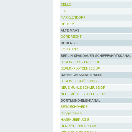
CELLE
EITZE
MARKLENDORF
RETHEM
ALTE MAAS
DORDRECHT
BODENSEE
KONSTANZ
BERLIN-SPANDAUER-SCHIFFFAHRTSKANAL
BERLIN-PLÖTZENSEE OP
BERLIN-PLÖTZENSEE UP
DAHME-WASSERSTRASSE
BERLIN-SCHMÖCKWITZ
NEUE MÜHLE SCHLEUSE OP
NEUE MÜHLE SCHLEUSE UP
DORTMUND-EMS-KANAL
BERGESHÖVEDE
Groppenbruch
HASEHUBBRÜCKE
HENRICHENBURG OW