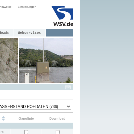
hinweise
Einstellungen
loads
Webservices
s
Ganglinie
Download
:30