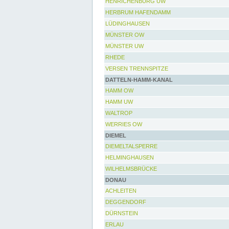
HENRICHENBURG UW
HERBRUM HAFENDAMM
LÜDINGHAUSEN
MÜNSTER OW
MÜNSTER UW
RHEDE
VERSEN TRENNSPITZE
DATTELN-HAMM-KANAL
HAMM OW
HAMM UW
WALTROP
WERRIES OW
DIEMEL
DIEMELTALSPERRE
HELMINGHAUSEN
WILHELMSBRÜCKE
DONAU
ACHLEITEN
DEGGENDORF
DÜRNSTEIN
ERLAU