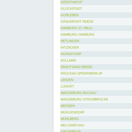
GEESTHACHT
GLÜCKSTADT
GORLEBEN
GRAUERORT REEDE
HAMBURG ST. PAULI
HAMBURG-HARBURG
HETLINGEN
HITZACKER
HOHNSTORF
KOLLMAR
KRAUTSAND REEDE
KRÜCKAU-SPERRWERK AP
LENZEN
LÜHORT
MAGDEBURG-BUCKAU
MAGDEBURG-STROMBRÜCKE
MEISSEN
MÜGGENDORF
MÜHLBERG
NEU DARCHAU
NIEGRIPP AP