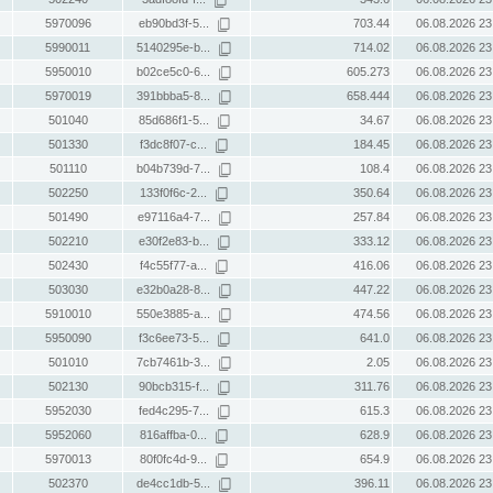
5970096
eb90bd3f-5...
703.44
06.08.2026 23
5990011
5140295e-b...
714.02
06.08.2026 23
5950010
b02ce5c0-6...
605.273
06.08.2026 23
5970019
391bbba5-8...
658.444
06.08.2026 23
501040
85d686f1-5...
34.67
06.08.2026 23
501330
f3dc8f07-c...
184.45
06.08.2026 23
501110
b04b739d-7...
108.4
06.08.2026 23
502250
133f0f6c-2...
350.64
06.08.2026 23
501490
e97116a4-7...
257.84
06.08.2026 23
502210
e30f2e83-b...
333.12
06.08.2026 23
502430
f4c55f77-a...
416.06
06.08.2026 23
503030
e32b0a28-8...
447.22
06.08.2026 23
5910010
550e3885-a...
474.56
06.08.2026 23
5950090
f3c6ee73-5...
641.0
06.08.2026 23
501010
7cb7461b-3...
2.05
06.08.2026 23
502130
90bcb315-f...
311.76
06.08.2026 23
5952030
fed4c295-7...
615.3
06.08.2026 23
5952060
816affba-0...
628.9
06.08.2026 23
5970013
80f0fc4d-9...
654.9
06.08.2026 23
502370
de4cc1db-5...
396.11
06.08.2026 23