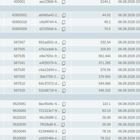
420061
aec23fd6-9...
2144.1
06.08.2026 23
42800502
ab9d5a42-2...
44.02
06.08.2026 23
42800310
c6e9f744-4...
49.2
06.08.2026 23
42800309
d2155fa6-b...
74.5
06.08.2026 23
587507
831ad501-d...
332.54
06.08.2026 23
587505
a7b1eda9-b...
326.83
06.08.2026 23
587535
e9e7f20c-9...
361.444
06.08.2026 23
587541
e4f29379-6...
371.285
06.08.2026 23
587540
c6a12d34-c...
376.56
06.08.2026 23
587550
3bfcf759-2...
376.965
06.08.2026 23
587510
64c37072-d...
344.686
06.08.2026 23
587520
532d8718-6...
346.162
06.08.2026 23
9520081
8ac85e6c-6...
110.1
06.08.2026 23
9520060
721313e7-9...
83.14
06.08.2026 23
9520020
86c5688f-2...
26.09
06.08.2026 23
9520030
7f01fbd8-6...
26.09
06.08.2026 23
9520040
61394669-3...
78.19
06.08.2026 23
9520050
cb93548e-c...
78.312
06.08.2026 23