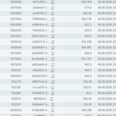
5930060
44f7e955-c...
583.393
06.08.2026 23
5970035
1f1bbed7-c...
674.0
06.08.2026 23
5910020
ac507f42-1...
492.95
06.08.2026 23
5970026
7398029b-c...
660.738
06.08.2026 23
5952050
d488c5cc-4...
623.1
06.08.2026 23
5952025
706e5110-c...
615.0
06.08.2026 23
5970010
599c23b1-4...
650.5
06.08.2026 23
5920010
a26e57c9-1...
522.639
06.08.2026 23
5930040
d9289367-c...
568.987
06.08.2026 23
5970025
3ed90357-4...
666.9
06.08.2026 23
5970031
8c20b4dc-1...
671.787
06.08.2026 23
5970024
a653eb04-d...
663.3
06.08.2026 23
503120
c80a4f21-5...
484.7
06.08.2026 23
5960010
8d18d129-0...
645.5
06.08.2026 23
502170
b8567c1e-8...
325.39
06.08.2026 23
502180
ccccb57f-a...
326.67
06.08.2026 23
501080
24440872-5...
82.2
06.08.2026 23
503070
48f2661f-f...
463.94
06.08.2026 23
501160
16b9b4e7-b...
128.02
06.08.2026 23
5930010
67d6e882-b...
536.385
06.08.2026 23
502240
3adf88fd-f...
343.6
06.08.2026 23