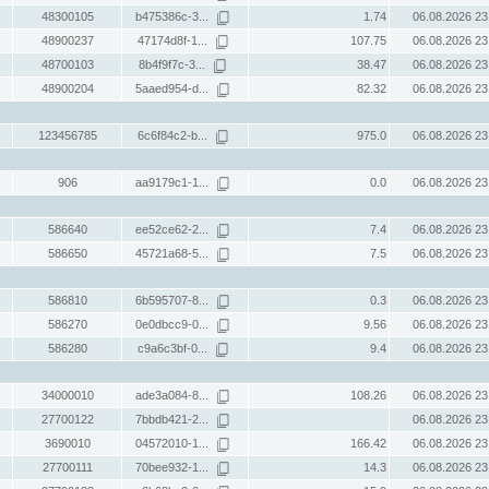
48300105
b475386c-3...
1.74
06.08.2026 23
48900237
47174d8f-1...
107.75
06.08.2026 23
48700103
8b4f9f7c-3...
38.47
06.08.2026 23
48900204
5aaed954-d...
82.32
06.08.2026 23
123456785
6c6f84c2-b...
975.0
06.08.2026 23
906
aa9179c1-1...
0.0
06.08.2026 23
586640
ee52ce62-2...
7.4
06.08.2026 23
586650
45721a68-5...
7.5
06.08.2026 23
586810
6b595707-8...
0.3
06.08.2026 23
586270
0e0dbcc9-0...
9.56
06.08.2026 23
586280
c9a6c3bf-0...
9.4
06.08.2026 23
34000010
ade3a084-8...
108.26
06.08.2026 23
27700122
7bbdb421-2...
06.08.2026 23
3690010
04572010-1...
166.42
06.08.2026 23
27700111
70bee932-1...
14.3
06.08.2026 23