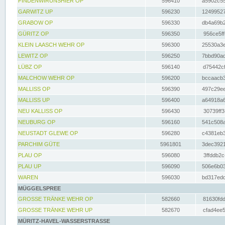
FINDENWIRUNSHIER OP
596410
a5902c55
GARWITZ UP
596230
12499527
GRABOW OP
596330
db4a69b2
GÜRITZ OP
596350
956ce5ff
KLEIN LAASCH WEHR OP
596300
25530a3e
LEWITZ OP
596250
7bbd90ad
LÜBZ OP
596140
d75442cf
MALCHOW WEHR OP
596200
bccaacb3
MALLISS OP
596390
497c29ee
MALLISS UP
596400
a64918a6
NEU KALLISS OP
596430
30739ff3
NEUBURG OP
596160
541c508a
NEUSTADT GLEWE OP
596280
c4381eb3
PARCHIM GÜTE
5961801
3dec3921
PLAU OP
596080
3ffddb2c
PLAU UP
596090
506e6b03
WAREN
596030
bd317edd
MÜGGELSPREE
GROSSE TRÄNKE WEHR OP
582660
81630fdd
GROSSE TRÄNKE WEHR UP
582670
cfad4ee5
MÜRITZ-HAVEL-WASSERSTRASSE