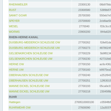
RHEINWEILER
23300130
06b978dd
RUST
23300580
5389b878
SANKT GOAR
25700300
550eb7e9
SPEYER
23700600
2cb8ae5b
WESEL
2770040
f33c3cc9
WORMS
23900200
844a620f
RHEIN-HERNE-KANAL
DUISBURG-MEIDERICH SCHLEUSE OW
27700262
f18e81da
DUISBURG-MEIDERICH SCHLEUSE UW
27700273
48780245
GELSENKIRCHEN SCHLEUSE OW
27700229
5b9f8134
GELSENKIRCHEN SCHLEUSE UW
27700230
427318d0
HERNE OW
27700150
ac6c4362
HERNE UW
27700160
b9975ea1
OBERHAUSEN SCHLEUSE OW
27700240
e251f943
OBERHAUSEN SCHLEUSE UW
27700251
12f63015
WANNE EICKEL SCHLEUSE OW
27700193
05ca0e33
WANNE EICKEL SCHLEUSE UW
27700218
23045f8b
RUHR
Hattingen
2769510000100
c0594fb5
RUHRWEHR OW
27600090
12a3037f