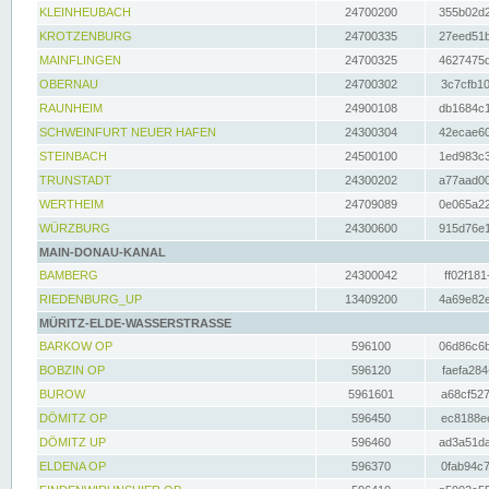
KLEINHEUBACH
24700200
355b02d2
KROTZENBURG
24700335
27eed51b
MAINFLINGEN
24700325
4627475d
OBERNAU
24700302
3c7cfb10
RAUNHEIM
24900108
db1684c1
SCHWEINFURT NEUER HAFEN
24300304
42ecae60
STEINBACH
24500100
1ed983c3
TRUNSTADT
24300202
a77aad00
WERTHEIM
24709089
0e065a22
WÜRZBURG
24300600
915d76e1
MAIN-DONAU-KANAL
BAMBERG
24300042
ff02f181
RIEDENBURG_UP
13409200
4a69e82e
MÜRITZ-ELDE-WASSERSTRASSE
BARKOW OP
596100
06d86c6b
BOBZIN OP
596120
faefa284
BUROW
5961601
a68cf527
DÖMITZ OP
596450
ec8188ee
DÖMITZ UP
596460
ad3a51da
ELDENA OP
596370
0fab94c7