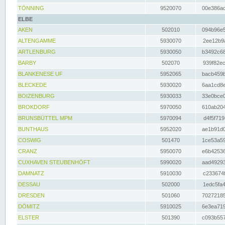
TÖNNING
9520070
00e386ac
ELBE
AKEN
502010
094b96e5
ALTENGAMME
5930070
2ee12b9a
ARTLENBURG
5930050
b3492c68
BARBY
502070
939f82ec
BLANKENESE UF
5952065
bacb459b
BLECKEDE
5930020
6aa1cd8e
BOIZENBURG
5930033
33e0bce0
BROKDORF
5970050
610ab204
BRUNSBÜTTEL MPM
5970094
d4f5f719
BUNTHAUS
5952020
ae1b91d0
COSWIG
501470
1ce53a59
CRANZ
5950070
e6b42536
CUXHAVEN STEUBENHÖFT
5990020
aad49293
DAMNATZ
5910030
c233674f
DESSAU
502000
1edc5fa4
DRESDEN
501060
70272185
DÖMITZ
5910025
6e3ea719
ELSTER
501390
c093b557