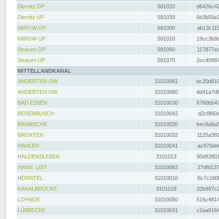
Diemitz OP
581020
d6426c42
Diemitz UP
581030
6b3b55e2
MIROW OP
581000
ab13c115
MIROW UP
581010
19cc3b9a
Strasen OP
581060
117877ec
Strasen UP
581070
2cc40997
MITTELLANDKANAL
ANDERTEN OW
31010061
bc20d819
ANDERTEN UW
31010060
dd41a7d6
BAD ESSEN
31010030
6760b547
BERENBUSCH
31010042
d2c8f60e
BRAMSCHE
31010020
bec8a6a5
BROXTEN
31010032
1125a391
HAHLEN
31010041
ac970eb0
HALDENSLEBEN
3101013
90d92801
HANN. LIST
31010062
27dfd137
HÖRSTEL
31010010
6c7c180f
KANALBRÜCKE
3101018
32b997c2
LOHNDE
31010050
516c4814
LÜBBECKE
31010031
c2aa9164