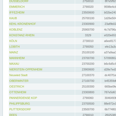
DÜSSELDORF
2750010
8f7e5f92
EMMERICH
2790020
9598e4cb
IFFEZHEIM
23500600
b02be240
KAUB
25700100
1d26e504
KEHL-KRONENHOF
23300900
23af9b02
KOBLENZ
25900700
4c7d796a
KONSTANZ-RHEIN
3329
e020e651
KÖLN
2730010
a6ee8177
LOBITH
2790050
efe13a3d
MAINZ
25100100
a37a9aa3
MANNHEIM
23700700
57090802
MAXAU
23700200
b6c6d5c8
NIERSTEIN-OPPENHEIM
23900600
d28e7ed1
Neuwied Stadt
27100370
dc407f1e
OBERWINTER
27100700
b45359df
OESTRICH
25100300
665be0fe
OTTENHEIM
23300800
787e5d63
PANNERDENSE KOP
2790060
3046493f
PHILIPPSBURG
23700500
88e972e1
PLITTERSDORF
23500700
6b774802
REES
2790010
2f025389