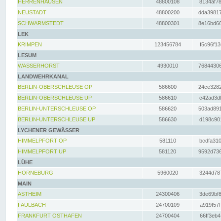
HERRENHAUSEN
48800108
8134af78
NEUSTADT
48800200
dda39817
SCHWARMSTEDT
48800301
8e16bd66
LEK
KRIMPEN
123456784
f5c96f13
LESUM
WASSERHORST
4930010
76844306
LANDWEHRKANAL
BERLIN-OBERSCHLEUSE OP
586600
24ce3282
BERLIN-OBERSCHLEUSE UP
586610
c42ad3df
BERLIN-UNTERSCHLEUSE OP
586620
503ad891
BERLIN-UNTERSCHLEUSE UP
586630
d198c901
LYCHENER GEWÄSSER
HIMMELPFORT OP
581110
bcdfa310
HIMMELPFORT UP
581120
9592d736
LÜHE
HORNEBURG
5960020
3244d787
MAIN
ASTHEIM
24300406
3de69bf8
FAULBACH
24700109
a919f57f
FRANKFURT OSTHAFEN
24700404
66ff3eb4