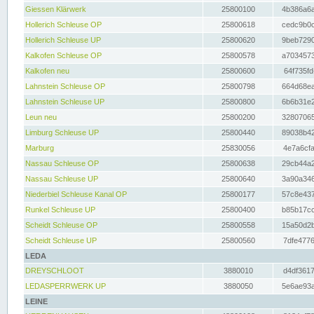
Giessen Klärwerk
25800100
4b386a6a
Hollerich Schleuse OP
25800618
cedc9b0c
Hollerich Schleuse UP
25800620
9beb7290
Kalkofen Schleuse OP
25800578
a7034573
Kalkofen neu
25800600
64f735fd
Lahnstein Schleuse OP
25800798
664d68ea
Lahnstein Schleuse UP
25800800
6b6b31e2
Leun neu
25800200
32807065
Limburg Schleuse UP
25800440
89038b42
Marburg
25830056
4e7a6cfa
Nassau Schleuse OP
25800638
29cb44a2
Nassau Schleuse UP
25800640
3a90a346
Niederbiel Schleuse Kanal OP
25800177
57c8e437
Runkel Schleuse UP
25800400
b85b17cc
Scheidt Schleuse OP
25800558
15a50d2b
Scheidt Schleuse UP
25800560
7dfe4776
LEDA
DREYSCHLOOT
3880010
d4df3617
LEDASPERRWERK UP
3880050
5e6ae93a
LEINE