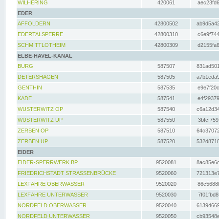
WILHERING
420061
aec23fd6
EDER
AFFOLDERN
42800502
ab9d5a42
EDERTALSPERRE
42800310
c6e9f744
SCHMITTLOTHEIM
42800309
d2155fa6
ELBE-HAVEL-KANAL
BURG
587507
831ad501
DETERSHAGEN
587505
a7b1eda9
GENTHIN
587535
e9e7f20c
KADE
587541
e4f29379
WUSTERWITZ OP
587540
c6a12d34
WUSTERWITZ UP
587550
3bfcf759
ZERBEN OP
587510
64c37072
ZERBEN UP
587520
532d8718
EIDER
EIDER-SPERRWERK BP
9520081
8ac85e6c
FRIEDRICHSTADT STRASSENBRÜCKE
9520060
721313e7
LEXFÄHRE OBERWASSER
9520020
86c5688f
LEXFÄHRE UNTERWASSER
9520030
7f01fbd8
NORDFELD OBERWASSER
9520040
61394669
NORDFELD UNTERWASSER
9520050
cb93548e