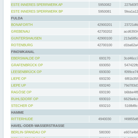
ESTE INNERES SPERRWERK AP
5950082
227b83f7
ESTE INNERES SPERRWERK BP
5950081
5fea1a12
FULDA
BONAFORTH
42900201
23721dfd
GREBENAU
42700202
acd63934
GUNTERSHAUSEN
42900100
213a585d
ROTENBURG
42700100
d1ba62a4
FINOWKANAL
EBERSWALDE OP
693170
3cd46cc7
GRAFENBRÜCK OP
693050
547422fb
LEESENBRÜCK OP
693030
f099ce74
LIEPE OP
693230
6f81b35f
LIEPE UP
693240
79d783d3
RAGÖSE OP
693190
b6bbe4f8
RUHLSDORF OP
693010
6629a4ca
STECHER OP
693210
516fbf8c
HAMME
RITTERHUDE
4940030
f49855d8
HAVEL-ODER-WASSERSTRASSE
BERLIN-SPANDAU OP
580300
e607a4b6