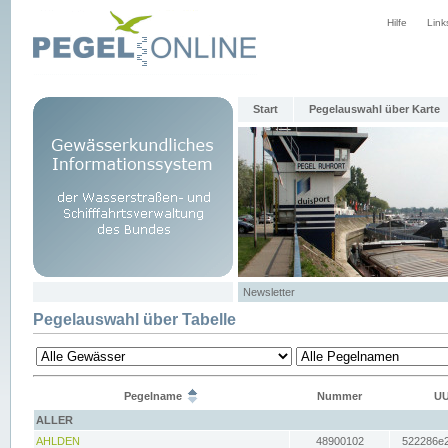
Hilfe
Link
Start
Pegelauswahl über Karte
Newsletter
Pegelauswahl über Tabelle
Pegelname
Nummer
UU
ALLER
AHLDEN
48900102
522286e2