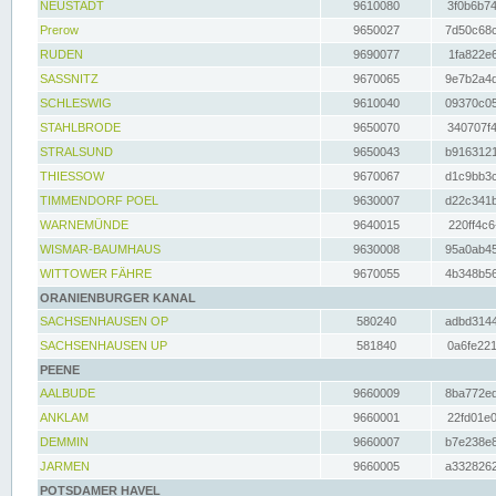
NEUSTADT
9610080
3f0b6b74
Prerow
9650027
7d50c68c
RUDEN
9690077
1fa822e6
SASSNITZ
9670065
9e7b2a4d
SCHLESWIG
9610040
09370c05
STAHLBRODE
9650070
340707f4
STRALSUND
9650043
b9163121
THIESSOW
9670067
d1c9bb3c
TIMMENDORF POEL
9630007
d22c341b
WARNEMÜNDE
9640015
220ff4c6
WISMAR-BAUMHAUS
9630008
95a0ab45
WITTOWER FÄHRE
9670055
4b348b56
ORANIENBURGER KANAL
SACHSENHAUSEN OP
580240
adbd3144
SACHSENHAUSEN UP
581840
0a6fe221
PEENE
AALBUDE
9660009
8ba772ed
ANKLAM
9660001
22fd01e0
DEMMIN
9660007
b7e238e8
JARMEN
9660005
a3328262
POTSDAMER HAVEL