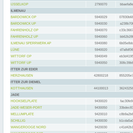
IJSSELKOP
2790070
bbaefa8e
ILMENAU
BARDOWICK OP
5940029
07830b68
BARDOWICK UP
5940030
a238b70f
FAHRENHOLZ OP
5940070
c33c3667
FAHRENHOLZ UP
5940060
bb62b28f
ILMENAU SPERRWERK AP
5940080
6b05e8dc
LÜNE
5940020
d7a8df36
WITTORF OP
5940049
eb3d4195
WITTORF UP
5940050
308c39b6
ITTER ZUR EDER
HERZHAUSEN
42800218
855205e7
ITTER ZUR DIEMEL
KOTTHAUSEN
44100013
36243256
JADE
HOOKSIELPLATE
9430020
fac30fe9
JADE-WESER-PORT
9430050
33bdec83
MELLUMPLATE
9420010
c8b9a2b6
SCHILLIG
9430030
b1cda5a0
WANGEROOGE NORD
9420030
c41d42b1