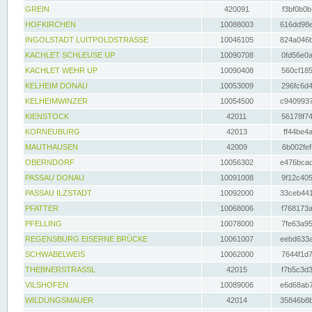
GREIN
420091
f3bf0b0b
HOFKIRCHEN
10088003
616dd98e
INGOLSTADT LUITPOLDSTRASSE
10046105
824a046b
KACHLET SCHLEUSE UP
10090708
0fd56e0a
KACHLET WEHR UP
10090408
560cf185
KELHEIM DONAU
10053009
296fc6d4
KELHEIMWINZER
10054500
c9409937
KIENSTOCK
42011
56178f74
KORNEUBURG
42013
ff44be4a
MAUTHAUSEN
42009
6b002fef
OBERNDORF
10056302
e476bcad
PASSAU DONAU
10091008
9f12c405
PASSAU ILZSTADT
10092000
33ceb441
PFATTER
10068006
f768173a
PFELLING
10078000
7fe63a95
REGENSBURG EISERNE BRÜCKE
10061007
eebd633a
SCHWABELWEIS
10062000
7644f1d7
THEBNERSTRASSL
42015
f7b5c3d3
VILSHOFEN
10089006
e6d68ab7
WILDUNGSMAUER
42014
35846b8b