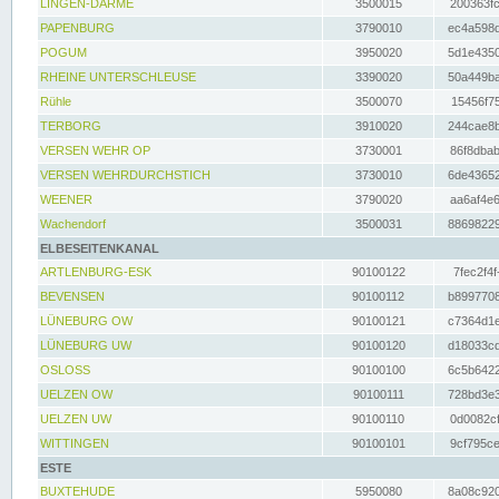
LINGEN-DARME
3500015
200363fc
PAPENBURG
3790010
ec4a598d
POGUM
3950020
5d1e4350
RHEINE UNTERSCHLEUSE
3390020
50a449ba
Rühle
3500070
15456f75
TERBORG
3910020
244cae8b
VERSEN WEHR OP
3730001
86f8dbab
VERSEN WEHRDURCHSTICH
3730010
6de43652
WEENER
3790020
aa6af4e6
Wachendorf
3500031
88698229
ELBESEITENKANAL
ARTLENBURG-ESK
90100122
7fec2f4f
BEVENSEN
90100112
b8997708
LÜNEBURG OW
90100121
c7364d1e
LÜNEBURG UW
90100120
d18033cd
OSLOSS
90100100
6c5b6422
UELZEN OW
90100111
728bd3e3
UELZEN UW
90100110
0d0082cf
WITTINGEN
90100101
9cf795ce
ESTE
BUXTEHUDE
5950080
8a08c920