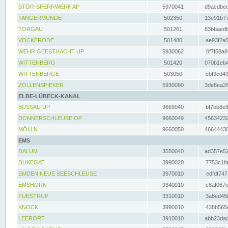
STÖR-SPERRWERK AP
5970041
d9acdbec
TANGERMÜNDE
502350
13e91b77
TORGAU
501261
83bbaedb
VOCKERODE
501480
ae93f2a5
WEHR GEESTHACHT UP
5930062
0f7f58a8
WITTENBERG
501420
070b1eb4
WITTENBERGE
503050
cbf3cd49
ZOLLENSPIEKER
5930090
3de8ea26
ELBE-LÜBECK-KANAL
BÜSSAU UP
9669040
bf7bb8e8
DONNERSCHLEUSE OP
9660049
45634232
MÖLLN
9660050
46644438
EMS
DALUM
3550040
ad357e52
DUKEGAT
3990020
7753c1fa
EMDEN NEUE SEESCHLEUSE
3970010
edfdf747
EMSHÖRN
9340010
c8af067c
FUESTRUP
3310010
3a8ed45f
KNOCK
3990010
438b565e
LEERORT
3910010
abb23dad