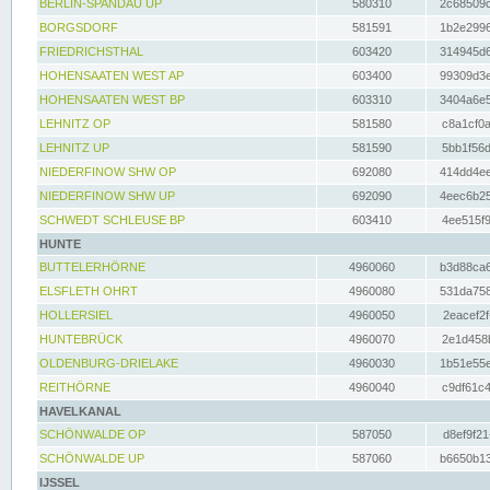
BERLIN-SPANDAU UP
580310
2c68509c
BORGSDORF
581591
1b2e2996
FRIEDRICHSTHAL
603420
314945d6
HOHENSAATEN WEST AP
603400
99309d3e
HOHENSAATEN WEST BP
603310
3404a6e5
LEHNITZ OP
581580
c8a1cf0a
LEHNITZ UP
581590
5bb1f56d
NIEDERFINOW SHW OP
692080
414dd4ee
NIEDERFINOW SHW UP
692090
4eec6b25
SCHWEDT SCHLEUSE BP
603410
4ee515f9
HUNTE
BUTTELERHÖRNE
4960060
b3d88ca6
ELSFLETH OHRT
4960080
531da758
HOLLERSIEL
4960050
2eacef2f
HUNTEBRÜCK
4960070
2e1d458b
OLDENBURG-DRIELAKE
4960030
1b51e55e
REITHÖRNE
4960040
c9df61c4
HAVELKANAL
SCHÖNWALDE OP
587050
d8ef9f21
SCHÖNWALDE UP
587060
b6650b13
IJSSEL