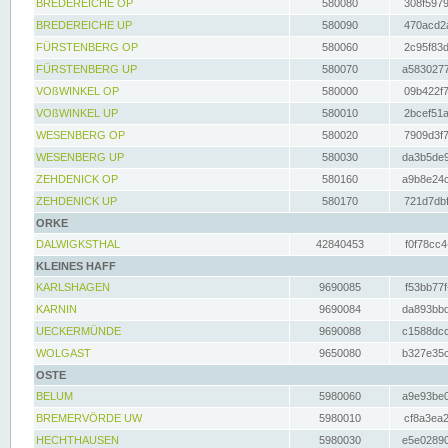
BREDEREICHE OP
580080
308f5979
BREDEREICHE UP
580090
470acd2a
FÜRSTENBERG OP
580060
2c95f83d
FÜRSTENBERG UP
580070
a5830277
VOßWINKEL OP
580000
09b422f7
VOßWINKEL UP
580010
2bcef51a
WESENBERG OP
580020
7909d3f7
WESENBERG UP
580030
da3b5de9
ZEHDENICK OP
580160
a9b8e24c
ZEHDENICK UP
580170
721d7dbf
ORKE
DALWIGKSTHAL
42840453
f0f78cc4
KLEINES HAFF
KARLSHAGEN
9690085
f53bb77f
KARNIN
9690084
da893bbd
UECKERMÜNDE
9690088
c1588dcc
WOLGAST
9650080
b327e35c
OSTE
BELUM
5980060
a9e93be0
BREMERVÖRDE UW
5980010
cf8a3ea2
HECHTHAUSEN
5980030
e5e02890