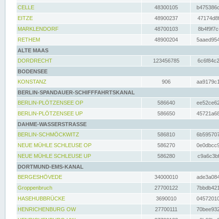
CELLE
48300105
b475386c
EITZE
48900237
47174d8f
MARKLENDORF
48700103
8b4f9f7c
RETHEM
48900204
5aaed954
ALTE MAAS
DORDRECHT
123456785
6c6f84c2
BODENSEE
KONSTANZ
906
aa9179c1
BERLIN-SPANDAUER-SCHIFFFAHRTSKANAL
BERLIN-PLÖTZENSEE OP
586640
ee52ce62
BERLIN-PLÖTZENSEE UP
586650
45721a68
DAHME-WASSERSTRASSE
BERLIN-SCHMÖCKWITZ
586810
6b595707
NEUE MÜHLE SCHLEUSE OP
586270
0e0dbcc9
NEUE MÜHLE SCHLEUSE UP
586280
c9a6c3bf
DORTMUND-EMS-KANAL
BERGESHÖVEDE
34000010
ade3a084
Groppenbruch
27700122
7bbdb421
HASEHUBBRÜCKE
3690010
04572010
HENRICHENBURG OW
27700111
70bee932