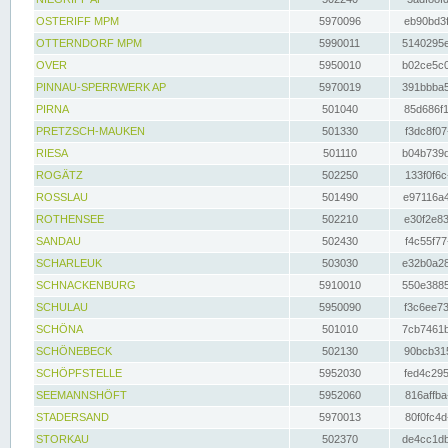
OSTERIFF MPM
5970096
eb90bd3f
OTTERNDORF MPM
5990011
5140295e
OVER
5950010
b02ce5c0
PINNAU-SPERRWERK AP
5970019
391bbba5
PIRNA
501040
85d686f1
PRETZSCH-MAUKEN
501330
f3dc8f07
RIESA
501110
b04b739d
ROGÄTZ
502250
133f0f6c
ROSSLAU
501490
e97116a4
ROTHENSEE
502210
e30f2e83
SANDAU
502430
f4c55f77
SCHARLEUK
503030
e32b0a28
SCHNACKENBURG
5910010
550e3885
SCHULAU
5950090
f3c6ee73
SCHÖNA
501010
7cb7461b
SCHÖNEBECK
502130
90bcb315
SCHÖPFSTELLE
5952030
fed4c295
SEEMANNSHÖFT
5952060
816affba
STADERSAND
5970013
80f0fc4d
STORKAU
502370
de4cc1db