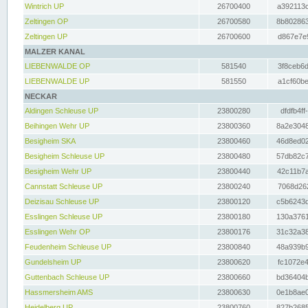
Wintrich UP
26700400
a392113c
Zeltingen OP
26700580
8b802863
Zeltingen UP
26700600
d867e7e9
MALZER KANAL
LIEBENWALDE OP
581540
3f8ceb6d
LIEBENWALDE UP
581550
a1cf60be
NECKAR
Aldingen Schleuse UP
23800280
dfdfb4ff
Beihingen Wehr UP
23800360
8a2e3048
Besigheim SKA
23800460
46d8ed02
Besigheim Schleuse UP
23800480
57db82c7
Besigheim Wehr UP
23800440
42c11b7a
Cannstatt Schleuse UP
23800240
7068d262
Deizisau Schleuse UP
23800120
c5b6243d
Esslingen Schleuse UP
23800180
130a3761
Esslingen Wehr OP
23800176
31c32a38
Feudenheim Schleuse UP
23800840
48a939b9
Gundelsheim UP
23800620
fc1072e4
Guttenbach Schleuse UP
23800660
bd36404b
Hassmersheim AMS
23800630
0e1b8ae0
Heidelberg UP
23800760
827b2685