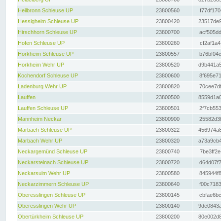
Heilbronn Schleuse UP
23800560
f77df170
Hessigheim Schleuse UP
23800420
23517de9
Hirschhorn Schleuse UP
23800700
acf505dd
Hofen Schleuse UP
23800260
cf2af1a4
Horkheim Schleuse UP
23800557
b76bf04c
Horkheim Wehr UP
23800520
d9b441a5
Kochendorf Schleuse UP
23800600
8f695e71
Ladenburg Wehr UP
23800820
70cee7df
Lauffen
23800500
8559d1a0
Lauffen Schleuse UP
23800501
2f7cb553
Mannheim Neckar
23800900
25582d3f
Marbach Schleuse UP
23800322
456974a8
Marbach Wehr UP
23800320
a73a9cb4
Neckargemünd Schleuse UP
23800740
7be3ff2e
Neckarsteinach Schleuse UP
23800720
d64d07f7
Neckarsulm Wehr UP
23800580
845944f8
Neckarzimmern Schleuse UP
23800640
f00c7183
Oberesslingen Schleuse UP
23800145
cbfae6bc
Oberesslingen Wehr UP
23800140
9de0843a
Obertürkheim Schleuse UP
23800200
80e002d8