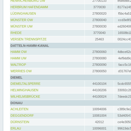
HENRICHENBURG UW
27700133
e6b68bc2
HERBRUM HAFENDAMM
3770030
8177a148
LÜDINGHAUSEN
27800020
f5bc4a51
MÜNSTER OW
27800040
ccd3e8f1
MÜNSTER UW
27800030
ed260406
RHEDE
3770040
16508b11
VERSEN TRENNSPITZE
25463
0024cc40
DATTELN-HAMM-KANAL
HAMM OW
27800060
4dbce62d
HAMM UW
27800080
4ef9dd9c
WALTROP
27800090
facc5c16
WERRIES OW
27800050
d31767ef
DIEMEL
DIEMELTALSPERRE
44100104
5cdc6555
HELMINGHAUSEN
44100206
33092c28
WILHELMSBRÜCKE
44100024
7deedc21
DONAU
ACHLEITEN
10094006
c389c9e2
DEGGENDORF
10081004
53d40547
DÜRNSTEIN
42012
ce4e3050
ERLAU
10096001
99619dc5