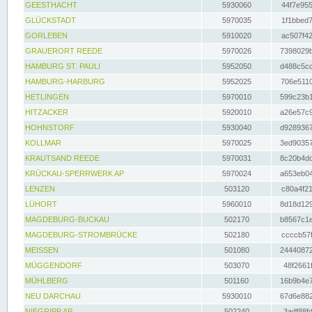
GEESTHACHT
5930060
44f7e955
GLÜCKSTADT
5970035
1f1bbed7
GORLEBEN
5910020
ac507f42
GRAUERORT REEDE
5970026
7398029b
HAMBURG ST. PAULI
5952050
d488c5cc
HAMBURG-HARBURG
5952025
706e5110
HETLINGEN
5970010
599c23b1
HITZACKER
5920010
a26e57c9
HOHNSTORF
5930040
d9289367
KOLLMAR
5970025
3ed90357
KRAUTSAND REEDE
5970031
8c20b4dc
KRÜCKAU-SPERRWERK AP
5970024
a653eb04
LENZEN
503120
c80a4f21
LÜHORT
5960010
8d18d129
MAGDEBURG-BUCKAU
502170
b8567c1e
MAGDEBURG-STROMBRÜCKE
502180
ccccb57f
MEISSEN
501080
24440872
MÜGGENDORF
503070
48f2661f
MÜHLBERG
501160
16b9b4e7
NEU DARCHAU
5930010
67d6e882
NIEGRIPP AP
502240
3adf88fd