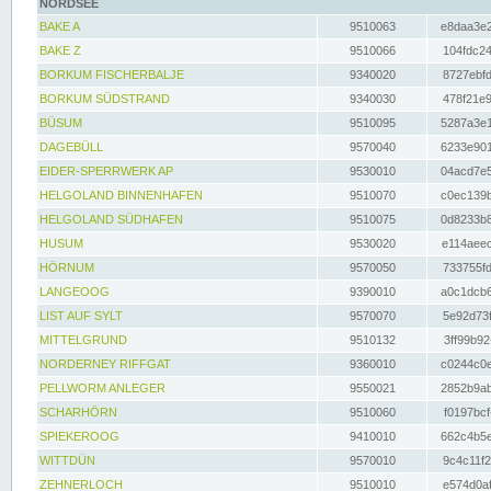
NORDSEE
BAKE A
9510063
e8daa3e2
BAKE Z
9510066
104fdc24
BORKUM FISCHERBALJE
9340020
8727ebfd
BORKUM SÜDSTRAND
9340030
478f21e9
BÜSUM
9510095
5287a3e1
DAGEBÜLL
9570040
6233e901
EIDER-SPERRWERK AP
9530010
04acd7e5
HELGOLAND BINNENHAFEN
9510070
c0ec139b
HELGOLAND SÜDHAFEN
9510075
0d8233b8
HUSUM
9530020
e114aeec
HÖRNUM
9570050
733755fd
LANGEOOG
9390010
a0c1dcb6
LIST AUF SYLT
9570070
5e92d73f
MITTELGRUND
9510132
3ff99b92
NORDERNEY RIFFGAT
9360010
c0244c0e
PELLWORM ANLEGER
9550021
2852b9ab
SCHARHÖRN
9510060
f0197bcf
SPIEKEROOG
9410010
662c4b5e
WITTDÜN
9570010
9c4c11f2
ZEHNERLOCH
9510010
e574d0af