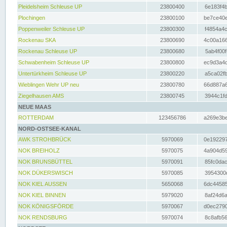
Pleidelsheim Schleuse UP
23800400
6e183f4b
Plochingen
23800100
be7ce40e
Poppenweiler Schleuse UP
23800300
f4854a4c
Rockenau SKA
23800690
4c00a166
Rockenau Schleuse UP
23800680
5ab4f00f
Schwabenheim Schleuse UP
23800800
ec9d3a4d
Untertürkheim Schleuse UP
23800220
a5ca02fb
Wieblingen Wehr UP neu
23800780
66d887a6
Ziegelhausen AMS
23800745
3944c1fd
NEUE MAAS
ROTTERDAM
123456786
a269e3be
NORD-OSTSEE-KANAL
AWK STROHBRÜCK
5970069
0e192297
NOK BREIHOLZ
5970075
4a904d59
NOK BRUNSBÜTTEL
5970091
85fc0dac
NOK DÜKERSWISCH
5970085
3954300d
NOK KIEL AUSSEN
5650068
6dc44585
NOK KIEL BINNEN
5979020
8af24d6a
NOK KÖNIGSFÖRDE
5970067
d0ec2790
NOK RENDSBURG
5970074
8c8afb56