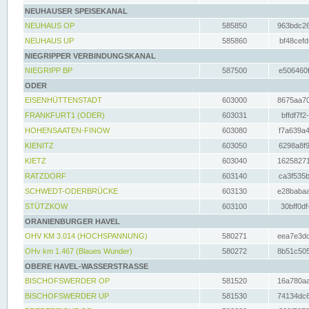
NEUHAUSER SPEISEKANAL
NEUHAUS OP
585850
963bdc26
NEUHAUS UP
585860
bf48cefd
NIEGRIPPER VERBINDUNGSKANAL
NIEGRIPP BP
587500
e506460f
ODER
EISENHÜTTENSTADT
603000
8675aa70
FRANKFURT1 (ODER)
603031
bffdf7f2
HOHENSAATEN-FINOW
603080
f7a639a4
KIENITZ
603050
6298a8f9
KIETZ
603040
16258271
RATZDORF
603140
ca3f535b
SCHWEDT-ODERBRÜCKE
603130
e28babaa
STÜTZKOW
603100
30bff0df
ORANIENBURGER HAVEL
OHV KM 3.014 (HOCHSPANNUNG)
580271
eea7e3dc
OHv km 1.467 (Blaues Wunder)
580272
8b51c505
OBERE HAVEL-WASSERSTRASSE
BISCHOFSWERDER OP
581520
16a780aa
BISCHOFSWERDER UP
581530
74134dc6