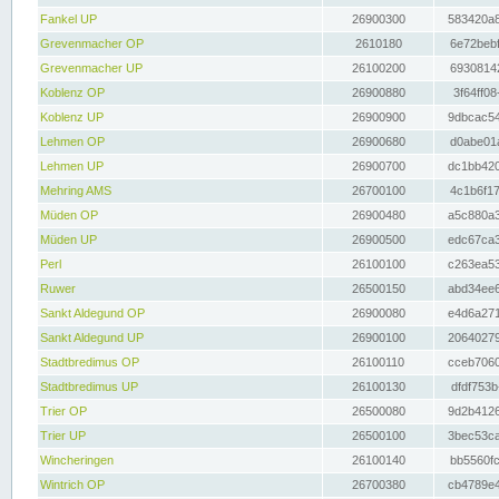
Fankel UP
26900300
583420a8
Grevenmacher OP
2610180
6e72bebf
Grevenmacher UP
26100200
69308142
Koblenz OP
26900880
3f64ff08
Koblenz UP
26900900
9dbcac54
Lehmen OP
26900680
d0abe01a
Lehmen UP
26900700
dc1bb420
Mehring AMS
26700100
4c1b6f17
Müden OP
26900480
a5c880a3
Müden UP
26900500
edc67ca3
Perl
26100100
c263ea53
Ruwer
26500150
abd34ee6
Sankt Aldegund OP
26900080
e4d6a271
Sankt Aldegund UP
26900100
20640279
Stadtbredimus OP
26100110
cceb7060
Stadtbredimus UP
26100130
dfdf753b
Trier OP
26500080
9d2b4126
Trier UP
26500100
3bec53ca
Wincheringen
26100140
bb5560fc
Wintrich OP
26700380
cb4789e4