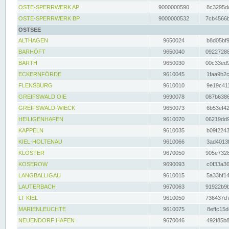
OSTE-SPERRWERK AP
9000000590
8c3295dc
OSTE-SPERRWERK BP
9000000532
7cb4566b
OSTSEE
ALTHAGEN
9650024
b8d05bf9
BARHÖFT
9650040
09227288
BARTH
9650030
00c33ed9
ECKERNFÖRDE
9610045
1faa9b2c
FLENSBURG
9610010
9e19c411
GREIFSWALD OIE
9690078
087b6386
GREIFSWALD-WIECK
9650073
6b53ef42
HEILIGENHAFEN
9610070
06219dd9
KAPPELN
9610035
b09f2243
KIEL-HOLTENAU
9610066
3ad4013f
KLOSTER
9670050
905e7328
KOSEROW
9690093
c0f33a36
LANGBALLIGAU
9610015
5a33bf14
LAUTERBACH
9670063
91922b9b
LT KIEL
9610050
736437d7
MARIENLEUCHTE
9610075
8effc15d
NEUENDORF HAFEN
9670046
492f85b8