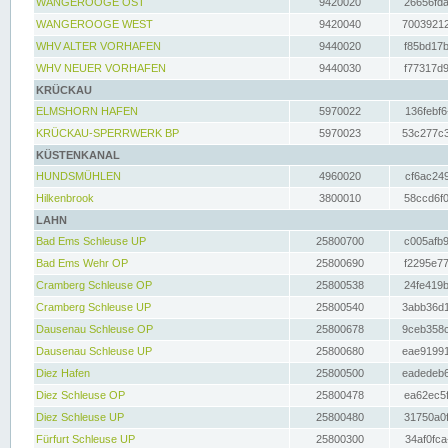
WANGEROOGE OST
9420020
26656fda
WANGEROOGE WEST
9420040
70039212
WHV ALTER VORHAFEN
9440020
f85bd17b
WHV NEUER VORHAFEN
9440030
f77317d9
KRÜCKAU
ELMSHORN HAFEN
5970022
136febf6
KRÜCKAU-SPERRWERK BP
5970023
53c277c3
KÜSTENKANAL
HUNDSMÜHLEN
4960020
cf6ac249
Hilkenbrook
3800010
58ccd6f0
LAHN
Bad Ems Schleuse UP
25800700
c005afb9
Bad Ems Wehr OP
25800690
f2295e77
Cramberg Schleuse OP
25800538
24fe419b
Cramberg Schleuse UP
25800540
3abb36d1
Dausenau Schleuse OP
25800678
9ceb358c
Dausenau Schleuse UP
25800680
eae91991
Diez Hafen
25800500
eadedeb6
Diez Schleuse OP
25800478
ea62ec5f
Diez Schleuse UP
25800480
31750a0f
Fürfurt Schleuse UP
25800300
34af0fca