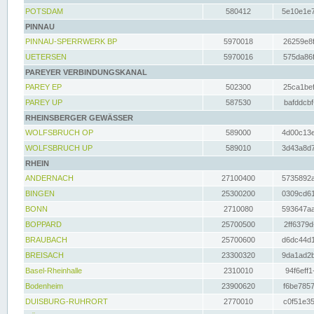
POTSDAM
580412
5e10e1e7
PINNAU
PINNAU-SPERRWERK BP
5970018
26259e8f
UETERSEN
5970016
575da86f
PAREYER VERBINDUNGSKANAL
PAREY EP
502300
25ca1bef
PAREY UP
587530
bafddcbf
RHEINSBERGER GEWÄSSER
WOLFSBRUCH OP
589000
4d00c13e
WOLFSBRUCH UP
589010
3d43a8d7
RHEIN
ANDERNACH
27100400
5735892a
BINGEN
25300200
0309cd61
BONN
2710080
593647aa
BOPPARD
25700500
2ff6379d
BRAUBACH
25700600
d6dc44d1
BREISACH
23300320
9da1ad2b
Basel-Rheinhalle
2310010
94f6eff1
Bodenheim
23900620
f6be7857
DUISBURG-RUHRORT
2770010
c0f51e35