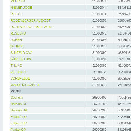
MEHRUM
31010071
be05603a
NIENBRÜGGE
31010044
864a8111
RECKE
31010011
7af19499
RODENBERGER AUE-OST
31010051
6288de60
RODENBERGER AUE-WEST
31010052
eb24b5a3
RUSBEND
31010043
c1f06401
RÜHEN
31010093
4ed5f6da
SEHNDE
31010070
ab0d9117
SÜLFELD OW
31010092
a8604e8f
SÜLFELD UW
31010091
892183d6
THUNE
31010080
42b865fb
VELSDORF
3101012
36f80081
VORSFELDE
31010090
dbb2bb9f
WARBER GRABEN
31010040
2f1080ba
MOSEL
Cochem
26900400
768df4e9
Detzem OP
26700180
c40912fd
Detzem UP
26700200
dc344605
Enkirch OP
26700880
87207dcd
Enkirch UP
26700900
ee861944
Fankel OP
26900280
68198b48