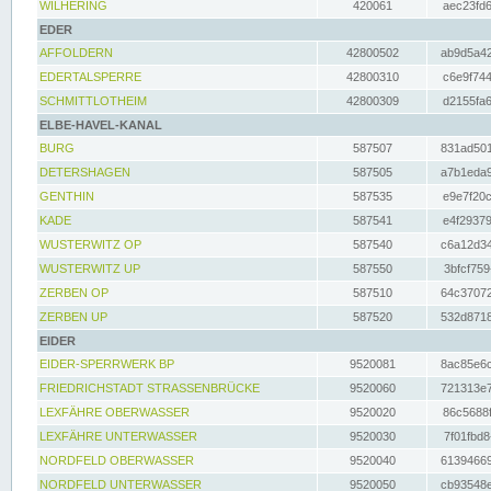
WILHERING
420061
aec23fd6
EDER
AFFOLDERN
42800502
ab9d5a42
EDERTALSPERRE
42800310
c6e9f744
SCHMITTLOTHEIM
42800309
d2155fa6
ELBE-HAVEL-KANAL
BURG
587507
831ad501
DETERSHAGEN
587505
a7b1eda9
GENTHIN
587535
e9e7f20c
KADE
587541
e4f29379
WUSTERWITZ OP
587540
c6a12d34
WUSTERWITZ UP
587550
3bfcf759
ZERBEN OP
587510
64c37072
ZERBEN UP
587520
532d8718
EIDER
EIDER-SPERRWERK BP
9520081
8ac85e6c
FRIEDRICHSTADT STRASSENBRÜCKE
9520060
721313e7
LEXFÄHRE OBERWASSER
9520020
86c5688f
LEXFÄHRE UNTERWASSER
9520030
7f01fbd8
NORDFELD OBERWASSER
9520040
61394669
NORDFELD UNTERWASSER
9520050
cb93548e