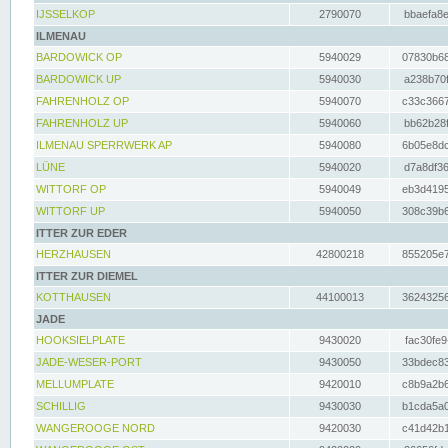
IJSSELKOP
2790070
bbaefa8e
ILMENAU
BARDOWICK OP
5940029
07830b68
BARDOWICK UP
5940030
a238b70f
FAHRENHOLZ OP
5940070
c33c3667
FAHRENHOLZ UP
5940060
bb62b28f
ILMENAU SPERRWERK AP
5940080
6b05e8dc
LÜNE
5940020
d7a8df36
WITTORF OP
5940049
eb3d4195
WITTORF UP
5940050
308c39b6
ITTER ZUR EDER
HERZHAUSEN
42800218
855205e7
ITTER ZUR DIEMEL
KOTTHAUSEN
44100013
36243256
JADE
HOOKSIELPLATE
9430020
fac30fe9
JADE-WESER-PORT
9430050
33bdec83
MELLUMPLATE
9420010
c8b9a2b6
SCHILLIG
9430030
b1cda5a0
WANGEROOGE NORD
9420030
c41d42b1