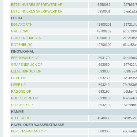
ESTE INNERES SPERRWERK AP
5950082
227b83f7
ESTE INNERES SPERRWERK BP
5950081
5fea1a12
FULDA
BONAFORTH
42900201
23721dfd
GREBENAU
42700202
acd63934
GUNTERSHAUSEN
42900100
213a585d
ROTENBURG
42700100
d1ba62a4
FINOWKANAL
EBERSWALDE OP
693170
3cd46cc7
GRAFENBRÜCK OP
693050
547422fb
LEESENBRÜCK OP
693030
f099ce74
LIEPE OP
693230
6f81b35f
LIEPE UP
693240
79d783d3
RAGÖSE OP
693190
b6bbe4f8
RUHLSDORF OP
693010
6629a4ca
STECHER OP
693210
516fbf8c
HAMME
RITTERHUDE
4940030
f49855d8
HAVEL-ODER-WASSERSTRASSE
BERLIN-SPANDAU OP
580300
e607a4b6