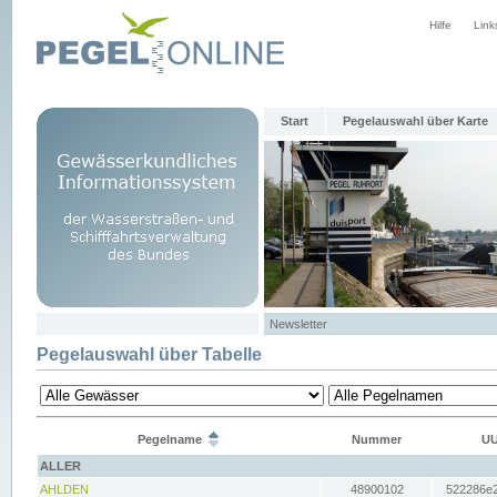
Hilfe
Link
Start
Pegelauswahl über Karte
Newsletter
Pegelauswahl über Tabelle
Pegelname
Nummer
UU
ALLER
AHLDEN
48900102
522286e2