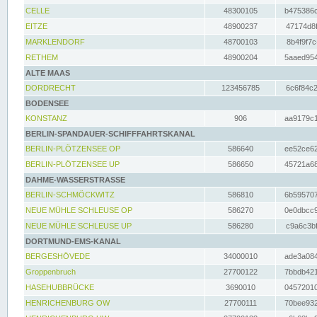
CELLE
48300105
b475386c
EITZE
48900237
47174d8f
MARKLENDORF
48700103
8b4f9f7c
RETHEM
48900204
5aaed954
ALTE MAAS
DORDRECHT
123456785
6c6f84c2
BODENSEE
KONSTANZ
906
aa9179c1
BERLIN-SPANDAUER-SCHIFFFAHRTSKANAL
BERLIN-PLÖTZENSEE OP
586640
ee52ce62
BERLIN-PLÖTZENSEE UP
586650
45721a68
DAHME-WASSERSTRASSE
BERLIN-SCHMÖCKWITZ
586810
6b595707
NEUE MÜHLE SCHLEUSE OP
586270
0e0dbcc9
NEUE MÜHLE SCHLEUSE UP
586280
c9a6c3bf
DORTMUND-EMS-KANAL
BERGESHÖVEDE
34000010
ade3a084
Groppenbruch
27700122
7bbdb421
HASEHUBBRÜCKE
3690010
04572010
HENRICHENBURG OW
27700111
70bee932