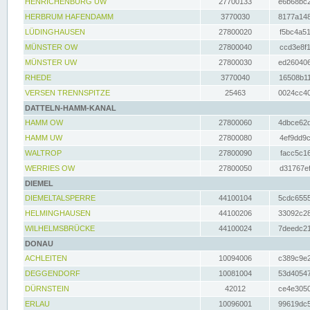
HENRICHENBURG UW
27700133
e6b68bc2
HERBRUM HAFENDAMM
3770030
8177a148
LÜDINGHAUSEN
27800020
f5bc4a51
MÜNSTER OW
27800040
ccd3e8f1
MÜNSTER UW
27800030
ed260406
RHEDE
3770040
16508b11
VERSEN TRENNSPITZE
25463
0024cc40
DATTELN-HAMM-KANAL
HAMM OW
27800060
4dbce62d
HAMM UW
27800080
4ef9dd9c
WALTROP
27800090
facc5c16
WERRIES OW
27800050
d31767ef
DIEMEL
DIEMELTALSPERRE
44100104
5cdc6555
HELMINGHAUSEN
44100206
33092c28
WILHELMSBRÜCKE
44100024
7deedc21
DONAU
ACHLEITEN
10094006
c389c9e2
DEGGENDORF
10081004
53d40547
DÜRNSTEIN
42012
ce4e3050
ERLAU
10096001
99619dc5