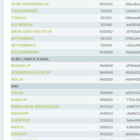
STÖR-SPERRWERK AP
5970041
d9acdbec
TANGERMÜNDE
502350
13e91b77
TORGAU
501261
83bbaedb
VOCKERODE
501480
ae93f2a5
WEHR GEESTHACHT UP
5930062
0f7f58a8
WITTENBERG
501420
070b1eb4
WITTENBERGE
503050
cbf3cd49
ZOLLENSPIEKER
5930090
3de8ea26
ELBE-LÜBECK-KANAL
BÜSSAU UP
9669040
bf7bb8e8
DONNERSCHLEUSE OP
9660049
45634232
MÖLLN
9660050
46644438
EMS
DALUM
3550040
ad357e52
DUKEGAT
3990020
7753c1fa
EMDEN NEUE SEESCHLEUSE
3970010
edfdf747
EMSHÖRN
9340010
c8af067c
FUESTRUP
3310010
3a8ed45f
KNOCK
3990010
438b565e
LEERORT
3910010
abb23dad