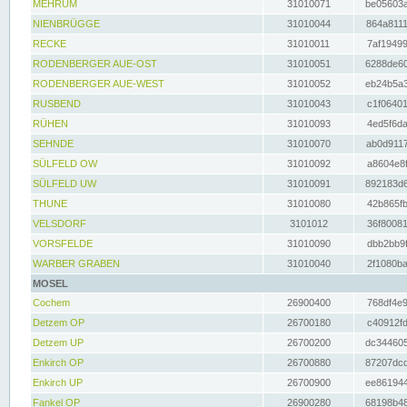
MEHRUM
31010071
be05603a
NIENBRÜGGE
31010044
864a8111
RECKE
31010011
7af19499
RODENBERGER AUE-OST
31010051
6288de60
RODENBERGER AUE-WEST
31010052
eb24b5a3
RUSBEND
31010043
c1f06401
RÜHEN
31010093
4ed5f6da
SEHNDE
31010070
ab0d9117
SÜLFELD OW
31010092
a8604e8f
SÜLFELD UW
31010091
892183d6
THUNE
31010080
42b865fb
VELSDORF
3101012
36f80081
VORSFELDE
31010090
dbb2bb9f
WARBER GRABEN
31010040
2f1080ba
MOSEL
Cochem
26900400
768df4e9
Detzem OP
26700180
c40912fd
Detzem UP
26700200
dc344605
Enkirch OP
26700880
87207dcd
Enkirch UP
26700900
ee861944
Fankel OP
26900280
68198b48