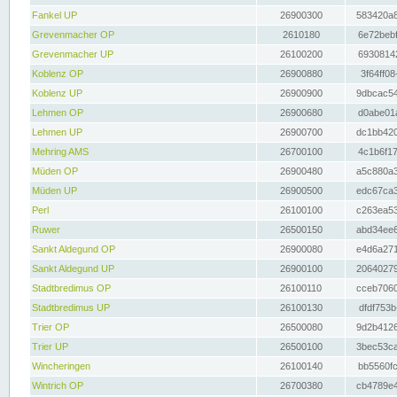
Fankel UP
26900300
583420a8
Grevenmacher OP
2610180
6e72bebf
Grevenmacher UP
26100200
69308142
Koblenz OP
26900880
3f64ff08
Koblenz UP
26900900
9dbcac54
Lehmen OP
26900680
d0abe01a
Lehmen UP
26900700
dc1bb420
Mehring AMS
26700100
4c1b6f17
Müden OP
26900480
a5c880a3
Müden UP
26900500
edc67ca3
Perl
26100100
c263ea53
Ruwer
26500150
abd34ee6
Sankt Aldegund OP
26900080
e4d6a271
Sankt Aldegund UP
26900100
20640279
Stadtbredimus OP
26100110
cceb7060
Stadtbredimus UP
26100130
dfdf753b
Trier OP
26500080
9d2b4126
Trier UP
26500100
3bec53ca
Wincheringen
26100140
bb5560fc
Wintrich OP
26700380
cb4789e4