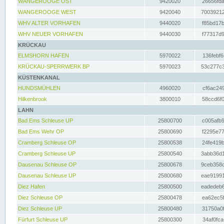
WANGEROOGE OST
9420020
26656fda
WANGEROOGE WEST
9420040
70039212
WHV ALTER VORHAFEN
9440020
f85bd17b
WHV NEUER VORHAFEN
9440030
f77317d9
KRÜCKAU
ELMSHORN HAFEN
5970022
136febf6
KRÜCKAU-SPERRWERK BP
5970023
53c277c3
KÜSTENKANAL
HUNDSMÜHLEN
4960020
cf6ac249
Hilkenbrook
3800010
58ccd6f0
LAHN
Bad Ems Schleuse UP
25800700
c005afb9
Bad Ems Wehr OP
25800690
f2295e77
Cramberg Schleuse OP
25800538
24fe419b
Cramberg Schleuse UP
25800540
3abb36d1
Dausenau Schleuse OP
25800678
9ceb358c
Dausenau Schleuse UP
25800680
eae91991
Diez Hafen
25800500
eadedeb6
Diez Schleuse OP
25800478
ea62ec5f
Diez Schleuse UP
25800480
31750a0f
Fürfurt Schleuse UP
25800300
34af0fca