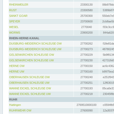
RHEINWEILER
23300130
06b978dd
RUST
23300580
5389b878
SANKT GOAR
25700300
550eb7e9
SPEYER
23700600
2cb8ae5b
WESEL
2770040
f33c3cc9
WORMS
23900200
844a620f
RHEIN-HERNE-KANAL
DUISBURG-MEIDERICH SCHLEUSE OW
27700262
f18e81da
DUISBURG-MEIDERICH SCHLEUSE UW
27700273
48780245
GELSENKIRCHEN SCHLEUSE OW
27700229
5b9f8134
GELSENKIRCHEN SCHLEUSE UW
27700230
427318d0
HERNE OW
27700150
ac6c4362
HERNE UW
27700160
b9975ea1
OBERHAUSEN SCHLEUSE OW
27700240
e251f943
OBERHAUSEN SCHLEUSE UW
27700251
12f63015
WANNE EICKEL SCHLEUSE OW
27700193
05ca0e33
WANNE EICKEL SCHLEUSE UW
27700218
23045f8b
RUHR
Hattingen
2769510000100
c0594fb5
RUHRWEHR OW
27600090
12a3037f