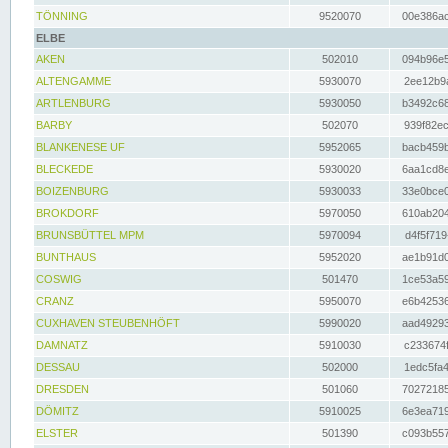
TÖNNING
9520070
00e386ac
ELBE
AKEN
502010
094b96e5
ALTENGAMME
5930070
2ee12b9a
ARTLENBURG
5930050
b3492c68
BARBY
502070
939f82ec
BLANKENESE UF
5952065
bacb459b
BLECKEDE
5930020
6aa1cd8e
BOIZENBURG
5930033
33e0bce0
BROKDORF
5970050
610ab204
BRUNSBÜTTEL MPM
5970094
d4f5f719
BUNTHAUS
5952020
ae1b91d0
COSWIG
501470
1ce53a59
CRANZ
5950070
e6b42536
CUXHAVEN STEUBENHÖFT
5990020
aad49293
DAMNATZ
5910030
c233674f
DESSAU
502000
1edc5fa4
DRESDEN
501060
70272185
DÖMITZ
5910025
6e3ea719
ELSTER
501390
c093b557