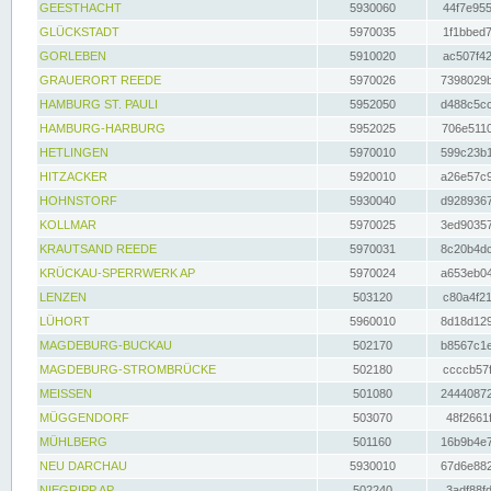
GEESTHACHT
5930060
44f7e955
GLÜCKSTADT
5970035
1f1bbed7
GORLEBEN
5910020
ac507f42
GRAUERORT REEDE
5970026
7398029b
HAMBURG ST. PAULI
5952050
d488c5cc
HAMBURG-HARBURG
5952025
706e5110
HETLINGEN
5970010
599c23b1
HITZACKER
5920010
a26e57c9
HOHNSTORF
5930040
d9289367
KOLLMAR
5970025
3ed90357
KRAUTSAND REEDE
5970031
8c20b4dc
KRÜCKAU-SPERRWERK AP
5970024
a653eb04
LENZEN
503120
c80a4f21
LÜHORT
5960010
8d18d129
MAGDEBURG-BUCKAU
502170
b8567c1e
MAGDEBURG-STROMBRÜCKE
502180
ccccb57f
MEISSEN
501080
24440872
MÜGGENDORF
503070
48f2661f
MÜHLBERG
501160
16b9b4e7
NEU DARCHAU
5930010
67d6e882
NIEGRIPP AP
502240
3adf88fd