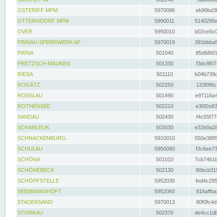
OSTERIFF MPM
5970096
eb90bd3f
OTTERNDORF MPM
5990011
5140295e
OVER
5950010
b02ce5c0
PINNAU-SPERRWERK AP
5970019
391bbba5
PIRNA
501040
85d686f1
PRETZSCH-MAUKEN
501330
f3dc8f07
RIESA
501110
b04b739d
ROGÄTZ
502250
133f0f6c
ROSSLAU
501490
e97116a4
ROTHENSEE
502210
e30f2e83
SANDAU
502430
f4c55f77
SCHARLEUK
503030
e32b0a28
SCHNACKENBURG
5910010
550e3885
SCHULAU
5950090
f3c6ee73
SCHÖNA
501010
7cb7461b
SCHÖNEBECK
502130
90bcb315
SCHÖPFSTELLE
5952030
fed4c295
SEEMANNSHÖFT
5952060
816affba
STADERSAND
5970013
80f0fc4d
STORKAU
502370
de4cc1db