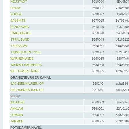
NEUSTADT
9610080
3f0b6b74
Prerow
9650027
7d50c68c
RUDEN
9690077
1fa822e6
SASSNITZ
9670065
9e7b2a4d
SCHLESWIG
9610040
09370c05
STAHLBRODE
9650070
340707f4
STRALSUND
9650043
b9163121
THIESSOW
9670067
d1c9bb3c
TIMMENDORF POEL
9630007
d22c341b
WARNEMÜNDE
9640015
220ff4c6
WISMAR-BAUMHAUS
9630008
95a0ab45
WITTOWER FÄHRE
9670055
4b348b56
ORANIENBURGER KANAL
SACHSENHAUSEN OP
580240
adbd3144
SACHSENHAUSEN UP
581840
0a6fe221
PEENE
AALBUDE
9660009
8ba772ed
ANKLAM
9660001
22fd01e0
DEMMIN
9660007
b7e238e8
JARMEN
9660005
a3328262
POTSDAMER HAVEL