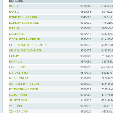
NORDSEE
BAKE A
9510063
e8daa3e2
BAKE Z
9510066
104fdc24
BORKUM FISCHERBALJE
9340020
8727ebfd
BORKUM SÜDSTRAND
9340030
478f21e9
BÜSUM
9510095
5287a3e1
DAGEBÜLL
9570040
6233e901
EIDER-SPERRWERK AP
9530010
04acd7e5
HELGOLAND BINNENHAFEN
9510070
c0ec139b
HELGOLAND SÜDHAFEN
9510075
0d8233b8
HUSUM
9530020
e114aeec
HÖRNUM
9570050
733755fd
LANGEOOG
9390010
a0c1dcb6
LIST AUF SYLT
9570070
5e92d73f
MITTELGRUND
9510132
3ff99b92
NORDERNEY RIFFGAT
9360010
c0244c0e
PELLWORM ANLEGER
9550021
2852b9ab
SCHARHÖRN
9510060
f0197bcf
SPIEKEROOG
9410010
662c4b5e
WITTDÜN
9570010
9c4c11f2
ZEHNERLOCH
9510010
e574d0af