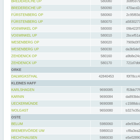
BREDEREICHE OP
580080
308f5979
BREDEREICHE UP
580090
470acd2a
FÜRSTENBERG OP
580060
2c95f83d
FÜRSTENBERG UP
580070
a5830277
VOßWINKEL OP
580000
09b422f7
VOßWINKEL UP
580010
2bcef51a
WESENBERG OP
580020
7909d3f7
WESENBERG UP
580030
da3b5de9
ZEHDENICK OP
580160
a9b8e24c
ZEHDENICK UP
580170
721d7dbf
ORKE
DALWIGKSTHAL
42840453
f0f78cc4
KLEINES HAFF
KARLSHAGEN
9690085
f53bb77f
KARNIN
9690084
da893bbd
UECKERMÜNDE
9690088
c1588dcc
WOLGAST
9650080
b327e35c
OSTE
BELUM
5980060
a9e93be0
BREMERVÖRDE UW
5980010
cf8a3ea2
HECHTHAUSEN
5980030
e5e02890