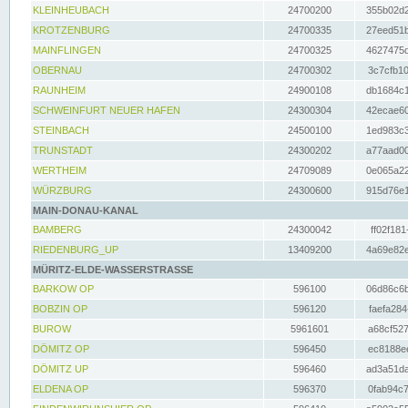
KLEINHEUBACH
24700200
355b02d2
KROTZENBURG
24700335
27eed51b
MAINFLINGEN
24700325
4627475d
OBERNAU
24700302
3c7cfb10
RAUNHEIM
24900108
db1684c1
SCHWEINFURT NEUER HAFEN
24300304
42ecae60
STEINBACH
24500100
1ed983c3
TRUNSTADT
24300202
a77aad00
WERTHEIM
24709089
0e065a22
WÜRZBURG
24300600
915d76e1
MAIN-DONAU-KANAL
BAMBERG
24300042
ff02f181
RIEDENBURG_UP
13409200
4a69e82e
MÜRITZ-ELDE-WASSERSTRASSE
BARKOW OP
596100
06d86c6b
BOBZIN OP
596120
faefa284
BUROW
5961601
a68cf527
DÖMITZ OP
596450
ec8188ee
DÖMITZ UP
596460
ad3a51da
ELDENA OP
596370
0fab94c7