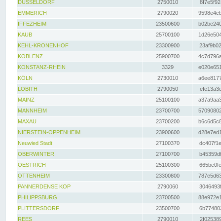
DÜSSELDORF
2750010
8f7e5f92
EMMERICH
2790020
9598e4cb
IFFEZHEIM
23500600
b02be240
KAUB
25700100
1d26e504
KEHL-KRONENHOF
23300900
23af9b02
KOBLENZ
25900700
4c7d796a
KONSTANZ-RHEIN
3329
e020e651
KÖLN
2730010
a6ee8177
LOBITH
2790050
efe13a3d
MAINZ
25100100
a37a9aa3
MANNHEIM
23700700
57090802
MAXAU
23700200
b6c6d5c8
NIERSTEIN-OPPENHEIM
23900600
d28e7ed1
Neuwied Stadt
27100370
dc407f1e
OBERWINTER
27100700
b45359df
OESTRICH
25100300
665be0fe
OTTENHEIM
23300800
787e5d63
PANNERDENSE KOP
2790060
3046493f
PHILIPPSBURG
23700500
88e972e1
PLITTERSDORF
23500700
6b774802
REES
2790010
2f025389