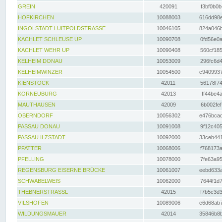
GREIN
420091
f3bf0b0b
HOFKIRCHEN
10088003
616dd98e
INGOLSTADT LUITPOLDSTRASSE
10046105
824a046b
KACHLET SCHLEUSE UP
10090708
0fd56e0a
KACHLET WEHR UP
10090408
560cf185
KELHEIM DONAU
10053009
296fc6d4
KELHEIMWINZER
10054500
c9409937
KIENSTOCK
42011
56178f74
KORNEUBURG
42013
ff44be4a
MAUTHAUSEN
42009
6b002fef
OBERNDORF
10056302
e476bcad
PASSAU DONAU
10091008
9f12c405
PASSAU ILZSTADT
10092000
33ceb441
PFATTER
10068006
f768173a
PFELLING
10078000
7fe63a95
REGENSBURG EISERNE BRÜCKE
10061007
eebd633a
SCHWABELWEIS
10062000
7644f1d7
THEBNERSTRASSL
42015
f7b5c3d3
VILSHOFEN
10089006
e6d68ab7
WILDUNGSMAUER
42014
35846b8b