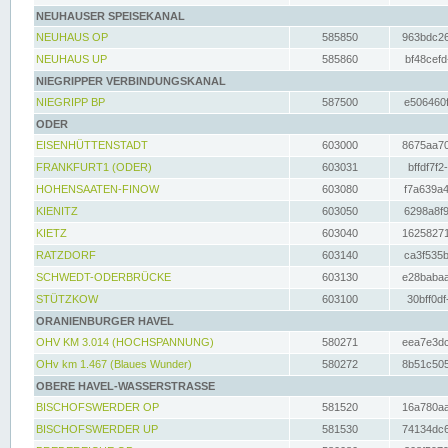
NEUHAUSER SPEISEKANAL
NEUHAUS OP
585850
963bdc26
NEUHAUS UP
585860
bf48cefd
NIEGRIPPER VERBINDUNGSKANAL
NIEGRIPP BP
587500
e506460f
ODER
EISENHÜTTENSTADT
603000
8675aa70
FRANKFURT1 (ODER)
603031
bffdf7f2
HOHENSAATEN-FINOW
603080
f7a639a4
KIENITZ
603050
6298a8f9
KIETZ
603040
16258271
RATZDORF
603140
ca3f535b
SCHWEDT-ODERBRÜCKE
603130
e28babaa
STÜTZKOW
603100
30bff0df
ORANIENBURGER HAVEL
OHV KM 3.014 (HOCHSPANNUNG)
580271
eea7e3dc
OHv km 1.467 (Blaues Wunder)
580272
8b51c505
OBERE HAVEL-WASSERSTRASSE
BISCHOFSWERDER OP
581520
16a780aa
BISCHOFSWERDER UP
581530
74134dc6