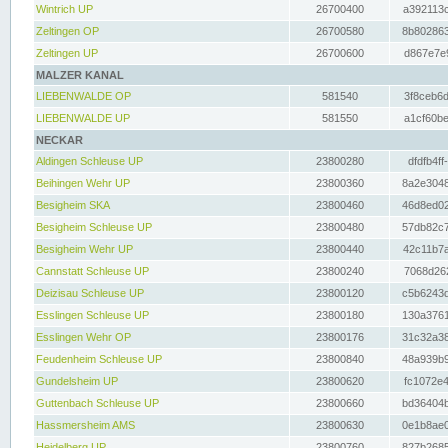
Wintrich UP
26700400
a392113c
Zeltingen OP
26700580
8b802863
Zeltingen UP
26700600
d867e7e9
MALZER KANAL
LIEBENWALDE OP
581540
3f8ceb6d
LIEBENWALDE UP
581550
a1cf60be
NECKAR
Aldingen Schleuse UP
23800280
dfdfb4ff
Beihingen Wehr UP
23800360
8a2e3048
Besigheim SKA
23800460
46d8ed02
Besigheim Schleuse UP
23800480
57db82c7
Besigheim Wehr UP
23800440
42c11b7a
Cannstatt Schleuse UP
23800240
7068d262
Deizisau Schleuse UP
23800120
c5b6243d
Esslingen Schleuse UP
23800180
130a3761
Esslingen Wehr OP
23800176
31c32a38
Feudenheim Schleuse UP
23800840
48a939b9
Gundelsheim UP
23800620
fc1072e4
Guttenbach Schleuse UP
23800660
bd36404b
Hassmersheim AMS
23800630
0e1b8ae0
Heidelberg UP
23800760
827b2685