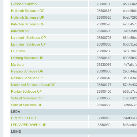
Giessen Klärwerk
25800100
4b386a6a
Hollerich Schleuse OP
25800618
cedc9b0c
Hollerich Schleuse UP
25800620
9beb7290
Kalkofen Schleuse OP
25800578
a7034573
Kalkofen neu
25800600
64f735fd
Lahnstein Schleuse OP
25800798
664d68ea
Lahnstein Schleuse UP
25800800
6b6b31e2
Leun neu
25800200
32807065
Limburg Schleuse UP
25800440
89038b42
Marburg
25830056
4e7a6cfa
Nassau Schleuse OP
25800638
29cb44a2
Nassau Schleuse UP
25800640
3a90a346
Niederbiel Schleuse Kanal OP
25800177
57c8e437
Runkel Schleuse UP
25800400
b85b17cc
Scheidt Schleuse OP
25800558
15a50d2b
Scheidt Schleuse UP
25800560
7dfe4776
LEDA
DREYSCHLOOT
3880010
d4df3617
LEDASPERRWERK UP
3880050
5e6ae93a
LEINE