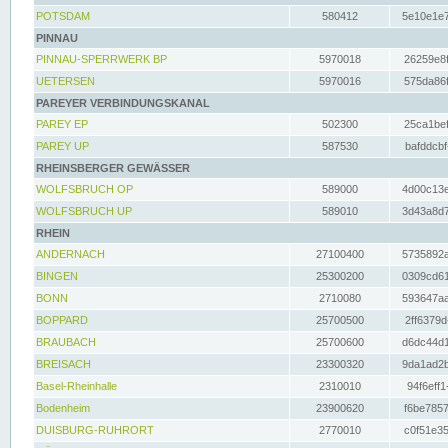
POTSDAM
580412
5e10e1e7
PINNAU
PINNAU-SPERRWERK BP
5970018
26259e8f
UETERSEN
5970016
575da86f
PAREYER VERBINDUNGSKANAL
PAREY EP
502300
25ca1bef
PAREY UP
587530
bafddcbf
RHEINSBERGER GEWÄSSER
WOLFSBRUCH OP
589000
4d00c13e
WOLFSBRUCH UP
589010
3d43a8d7
RHEIN
ANDERNACH
27100400
5735892a
BINGEN
25300200
0309cd61
BONN
2710080
593647aa
BOPPARD
25700500
2ff6379d
BRAUBACH
25700600
d6dc44d1
BREISACH
23300320
9da1ad2b
Basel-Rheinhalle
2310010
94f6eff1
Bodenheim
23900620
f6be7857
DUISBURG-RUHRORT
2770010
c0f51e35