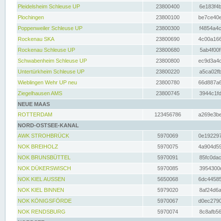
Pleidelsheim Schleuse UP
23800400
6e183f4b
Plochingen
23800100
be7ce40e
Poppenweiler Schleuse UP
23800300
f4854a4c
Rockenau SKA
23800690
4c00a166
Rockenau Schleuse UP
23800680
5ab4f00f
Schwabenheim Schleuse UP
23800800
ec9d3a4d
Untertürkheim Schleuse UP
23800220
a5ca02fb
Wieblingen Wehr UP neu
23800780
66d887a6
Ziegelhausen AMS
23800745
3944c1fd
NEUE MAAS
ROTTERDAM
123456786
a269e3be
NORD-OSTSEE-KANAL
AWK STROHBRÜCK
5970069
0e192297
NOK BREIHOLZ
5970075
4a904d59
NOK BRUNSBÜTTEL
5970091
85fc0dac
NOK DÜKERSWISCH
5970085
3954300d
NOK KIEL AUSSEN
5650068
6dc44585
NOK KIEL BINNEN
5979020
8af24d6a
NOK KÖNIGSFÖRDE
5970067
d0ec2790
NOK RENDSBURG
5970074
8c8afb56