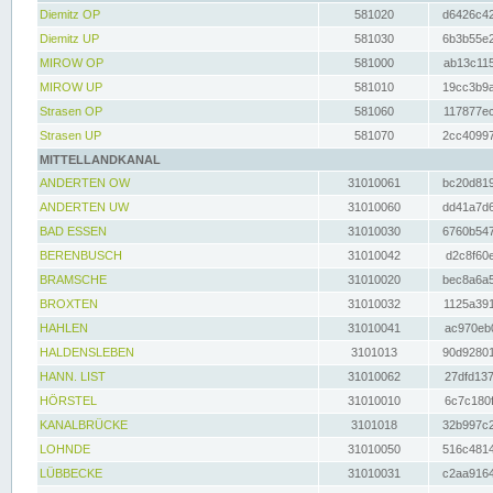
Diemitz OP
581020
d6426c42
Diemitz UP
581030
6b3b55e2
MIROW OP
581000
ab13c115
MIROW UP
581010
19cc3b9a
Strasen OP
581060
117877ec
Strasen UP
581070
2cc40997
MITTELLANDKANAL
ANDERTEN OW
31010061
bc20d819
ANDERTEN UW
31010060
dd41a7d6
BAD ESSEN
31010030
6760b547
BERENBUSCH
31010042
d2c8f60e
BRAMSCHE
31010020
bec8a6a5
BROXTEN
31010032
1125a391
HAHLEN
31010041
ac970eb0
HALDENSLEBEN
3101013
90d92801
HANN. LIST
31010062
27dfd137
HÖRSTEL
31010010
6c7c180f
KANALBRÜCKE
3101018
32b997c2
LOHNDE
31010050
516c4814
LÜBBECKE
31010031
c2aa9164