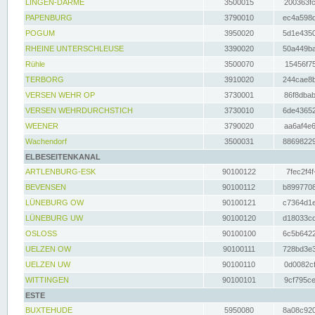
LINGEN-DARME
3500015
200363fc
PAPENBURG
3790010
ec4a598d
POGUM
3950020
5d1e4350
RHEINE UNTERSCHLEUSE
3390020
50a449ba
Rühle
3500070
15456f75
TERBORG
3910020
244cae8b
VERSEN WEHR OP
3730001
86f8dbab
VERSEN WEHRDURCHSTICH
3730010
6de43652
WEENER
3790020
aa6af4e6
Wachendorf
3500031
88698229
ELBESEITENKANAL
ARTLENBURG-ESK
90100122
7fec2f4f
BEVENSEN
90100112
b8997708
LÜNEBURG OW
90100121
c7364d1e
LÜNEBURG UW
90100120
d18033cd
OSLOSS
90100100
6c5b6422
UELZEN OW
90100111
728bd3e3
UELZEN UW
90100110
0d0082cf
WITTINGEN
90100101
9cf795ce
ESTE
BUXTEHUDE
5950080
8a08c920