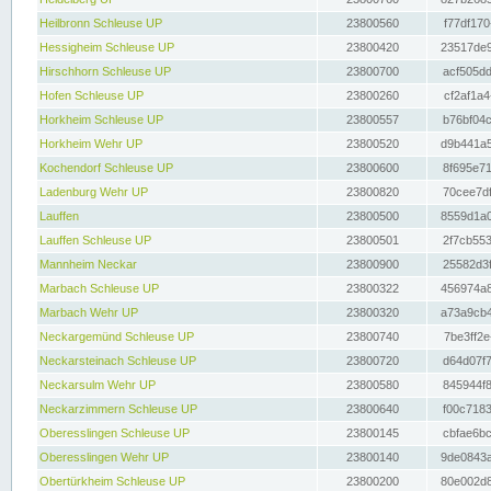
Heilbronn Schleuse UP
23800560
f77df170
Hessigheim Schleuse UP
23800420
23517de9
Hirschhorn Schleuse UP
23800700
acf505dd
Hofen Schleuse UP
23800260
cf2af1a4
Horkheim Schleuse UP
23800557
b76bf04c
Horkheim Wehr UP
23800520
d9b441a5
Kochendorf Schleuse UP
23800600
8f695e71
Ladenburg Wehr UP
23800820
70cee7df
Lauffen
23800500
8559d1a0
Lauffen Schleuse UP
23800501
2f7cb553
Mannheim Neckar
23800900
25582d3f
Marbach Schleuse UP
23800322
456974a8
Marbach Wehr UP
23800320
a73a9cb4
Neckargemünd Schleuse UP
23800740
7be3ff2e
Neckarsteinach Schleuse UP
23800720
d64d07f7
Neckarsulm Wehr UP
23800580
845944f8
Neckarzimmern Schleuse UP
23800640
f00c7183
Oberesslingen Schleuse UP
23800145
cbfae6bc
Oberesslingen Wehr UP
23800140
9de0843a
Obertürkheim Schleuse UP
23800200
80e002d8