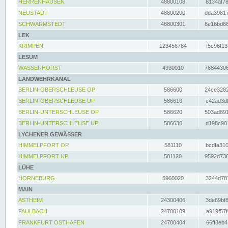
HERRENHAUSEN
48800108
8134af78
NEUSTADT
48800200
dda39817
SCHWARMSTEDT
48800301
8e16bd66
LEK
KRIMPEN
123456784
f5c96f13
LESUM
WASSERHORST
4930010
76844306
LANDWEHRKANAL
BERLIN-OBERSCHLEUSE OP
586600
24ce3282
BERLIN-OBERSCHLEUSE UP
586610
c42ad3df
BERLIN-UNTERSCHLEUSE OP
586620
503ad891
BERLIN-UNTERSCHLEUSE UP
586630
d198c901
LYCHENER GEWÄSSER
HIMMELPFORT OP
581110
bcdfa310
HIMMELPFORT UP
581120
9592d736
LÜHE
HORNEBURG
5960020
3244d787
MAIN
ASTHEIM
24300406
3de69bf8
FAULBACH
24700109
a919f57f
FRANKFURT OSTHAFEN
24700404
66ff3eb4