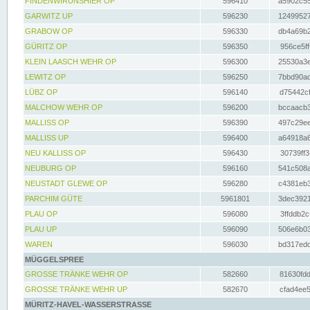
FINDENWIRUNSHIER OP
596410
a5902c55
GARWITZ UP
596230
12499527
GRABOW OP
596330
db4a69b2
GÜRITZ OP
596350
956ce5ff
KLEIN LAASCH WEHR OP
596300
25530a3e
LEWITZ OP
596250
7bbd90ad
LÜBZ OP
596140
d75442cf
MALCHOW WEHR OP
596200
bccaacb3
MALLISS OP
596390
497c29ee
MALLISS UP
596400
a64918a6
NEU KALLISS OP
596430
30739ff3
NEUBURG OP
596160
541c508a
NEUSTADT GLEWE OP
596280
c4381eb3
PARCHIM GÜTE
5961801
3dec3921
PLAU OP
596080
3ffddb2c
PLAU UP
596090
506e6b03
WAREN
596030
bd317edd
MÜGGELSPREE
GROSSE TRÄNKE WEHR OP
582660
81630fdd
GROSSE TRÄNKE WEHR UP
582670
cfad4ee5
MÜRITZ-HAVEL-WASSERSTRASSE