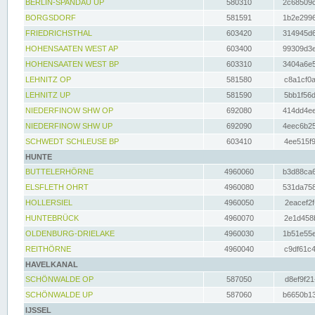
BERLIN-SPANDAU UP
580310
2c68509c
BORGSDORF
581591
1b2e2996
FRIEDRICHSTHAL
603420
314945d6
HOHENSAATEN WEST AP
603400
99309d3e
HOHENSAATEN WEST BP
603310
3404a6e5
LEHNITZ OP
581580
c8a1cf0a
LEHNITZ UP
581590
5bb1f56d
NIEDERFINOW SHW OP
692080
414dd4ee
NIEDERFINOW SHW UP
692090
4eec6b25
SCHWEDT SCHLEUSE BP
603410
4ee515f9
HUNTE
BUTTELERHÖRNE
4960060
b3d88ca6
ELSFLETH OHRT
4960080
531da758
HOLLERSIEL
4960050
2eacef2f
HUNTEBRÜCK
4960070
2e1d458b
OLDENBURG-DRIELAKE
4960030
1b51e55e
REITHÖRNE
4960040
c9df61c4
HAVELKANAL
SCHÖNWALDE OP
587050
d8ef9f21
SCHÖNWALDE UP
587060
b6650b13
IJSSEL