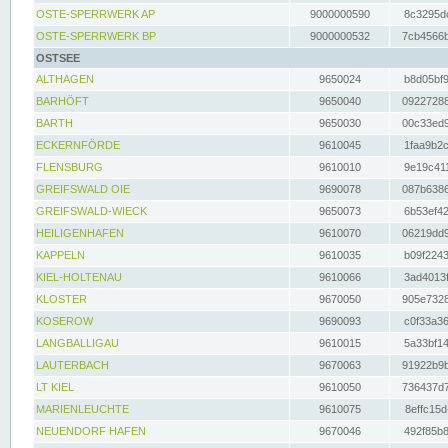
OSTE-SPERRWERK AP
9000000590
8c3295dc
OSTE-SPERRWERK BP
9000000532
7cb4566b
OSTSEE
ALTHAGEN
9650024
b8d05bf9
BARHÖFT
9650040
09227288
BARTH
9650030
00c33ed9
ECKERNFÖRDE
9610045
1faa9b2c
FLENSBURG
9610010
9e19c411
GREIFSWALD OIE
9690078
087b6386
GREIFSWALD-WIECK
9650073
6b53ef42
HEILIGENHAFEN
9610070
06219dd9
KAPPELN
9610035
b09f2243
KIEL-HOLTENAU
9610066
3ad4013f
KLOSTER
9670050
905e7328
KOSEROW
9690093
c0f33a36
LANGBALLIGAU
9610015
5a33bf14
LAUTERBACH
9670063
91922b9b
LT KIEL
9610050
736437d7
MARIENLEUCHTE
9610075
8effc15d
NEUENDORF HAFEN
9670046
492f85b8