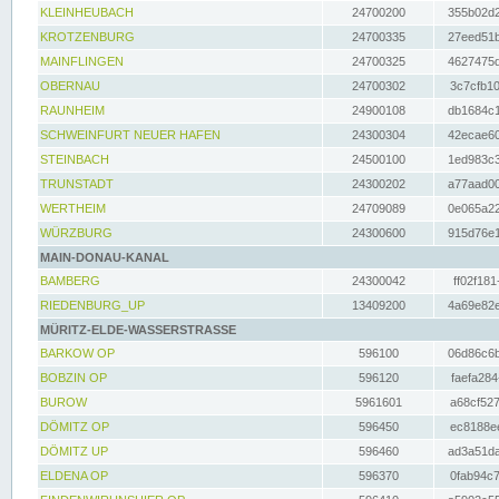
KLEINHEUBACH
24700200
355b02d2
KROTZENBURG
24700335
27eed51b
MAINFLINGEN
24700325
4627475d
OBERNAU
24700302
3c7cfb10
RAUNHEIM
24900108
db1684c1
SCHWEINFURT NEUER HAFEN
24300304
42ecae60
STEINBACH
24500100
1ed983c3
TRUNSTADT
24300202
a77aad00
WERTHEIM
24709089
0e065a22
WÜRZBURG
24300600
915d76e1
MAIN-DONAU-KANAL
BAMBERG
24300042
ff02f181
RIEDENBURG_UP
13409200
4a69e82e
MÜRITZ-ELDE-WASSERSTRASSE
BARKOW OP
596100
06d86c6b
BOBZIN OP
596120
faefa284
BUROW
5961601
a68cf527
DÖMITZ OP
596450
ec8188ee
DÖMITZ UP
596460
ad3a51da
ELDENA OP
596370
0fab94c7