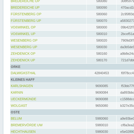
BREDEREICHE OP
580080
308f5979
BREDEREICHE UP
580090
470acd2a
FÜRSTENBERG OP
580060
2c95f83d
FÜRSTENBERG UP
580070
a5830277
VOßWINKEL OP
580000
09b422f7
VOßWINKEL UP
580010
2bcef51a
WESENBERG OP
580020
7909d3f7
WESENBERG UP
580030
da3b5de9
ZEHDENICK OP
580160
a9b8e24c
ZEHDENICK UP
580170
721d7dbf
ORKE
DALWIGKSTHAL
42840453
f0f78cc4
KLEINES HAFF
KARLSHAGEN
9690085
f53bb77f
KARNIN
9690084
da893bbd
UECKERMÜNDE
9690088
c1588dcc
WOLGAST
9650080
b327e35c
OSTE
BELUM
5980060
a9e93be0
BREMERVÖRDE UW
5980010
cf8a3ea2
HECHTHAUSEN
5980030
e5e02890