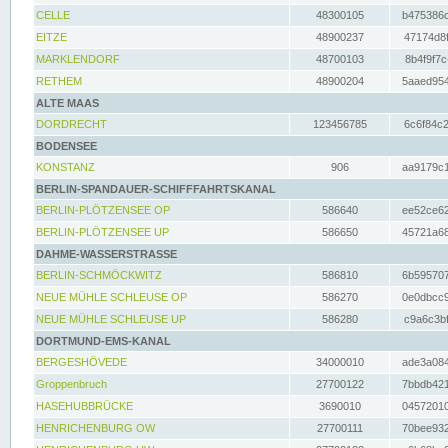
CELLE
48300105
b475386c
EITZE
48900237
47174d8f
MARKLENDORF
48700103
8b4f9f7c
RETHEM
48900204
5aaed954
ALTE MAAS
DORDRECHT
123456785
6c6f84c2
BODENSEE
KONSTANZ
906
aa9179c1
BERLIN-SPANDAUER-SCHIFFFAHRTSKANAL
BERLIN-PLÖTZENSEE OP
586640
ee52ce62
BERLIN-PLÖTZENSEE UP
586650
45721a68
DAHME-WASSERSTRASSE
BERLIN-SCHMÖCKWITZ
586810
6b595707
NEUE MÜHLE SCHLEUSE OP
586270
0e0dbcc9
NEUE MÜHLE SCHLEUSE UP
586280
c9a6c3bf
DORTMUND-EMS-KANAL
BERGESHÖVEDE
34000010
ade3a084
Groppenbruch
27700122
7bbdb421
HASEHUBBRÜCKE
3690010
04572010
HENRICHENBURG OW
27700111
70bee932