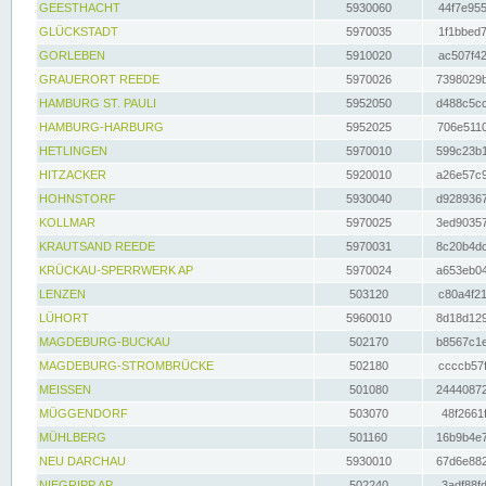
GEESTHACHT
5930060
44f7e955
GLÜCKSTADT
5970035
1f1bbed7
GORLEBEN
5910020
ac507f42
GRAUERORT REEDE
5970026
7398029b
HAMBURG ST. PAULI
5952050
d488c5cc
HAMBURG-HARBURG
5952025
706e5110
HETLINGEN
5970010
599c23b1
HITZACKER
5920010
a26e57c9
HOHNSTORF
5930040
d9289367
KOLLMAR
5970025
3ed90357
KRAUTSAND REEDE
5970031
8c20b4dc
KRÜCKAU-SPERRWERK AP
5970024
a653eb04
LENZEN
503120
c80a4f21
LÜHORT
5960010
8d18d129
MAGDEBURG-BUCKAU
502170
b8567c1e
MAGDEBURG-STROMBRÜCKE
502180
ccccb57f
MEISSEN
501080
24440872
MÜGGENDORF
503070
48f2661f
MÜHLBERG
501160
16b9b4e7
NEU DARCHAU
5930010
67d6e882
NIEGRIPP AP
502240
3adf88fd