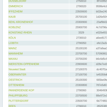
DÜSSELDORF
2750010
8f7e5f92
EMMERICH
2790020
9598e4cb
IFFEZHEIM
23500600
b02be240
KAUB
25700100
1d26e504
KEHL-KRONENHOF
23300900
23af9b02
KOBLENZ
25900700
4c7d796a
KONSTANZ-RHEIN
3329
e020e651
KÖLN
2730010
a6ee8177
LOBITH
2790050
efe13a3d
MAINZ
25100100
a37a9aa3
MANNHEIM
23700700
57090802
MAXAU
23700200
b6c6d5c8
NIERSTEIN-OPPENHEIM
23900600
d28e7ed1
Neuwied Stadt
27100370
dc407f1e
OBERWINTER
27100700
b45359df
OESTRICH
25100300
665be0fe
OTTENHEIM
23300800
787e5d63
PANNERDENSE KOP
2790060
3046493f
PHILIPPSBURG
23700500
88e972e1
PLITTERSDORF
23500700
6b774802
REES
2790010
2f025389