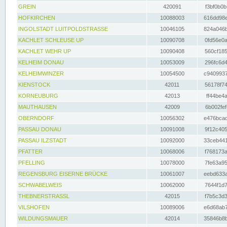
GREIN
420091
f3bf0b0b
HOFKIRCHEN
10088003
616dd98e
INGOLSTADT LUITPOLDSTRASSE
10046105
824a046b
KACHLET SCHLEUSE UP
10090708
0fd56e0a
KACHLET WEHR UP
10090408
560cf185
KELHEIM DONAU
10053009
296fc6d4
KELHEIMWINZER
10054500
c9409937
KIENSTOCK
42011
56178f74
KORNEUBURG
42013
ff44be4a
MAUTHAUSEN
42009
6b002fef
OBERNDORF
10056302
e476bcad
PASSAU DONAU
10091008
9f12c405
PASSAU ILZSTADT
10092000
33ceb441
PFATTER
10068006
f768173a
PFELLING
10078000
7fe63a95
REGENSBURG EISERNE BRÜCKE
10061007
eebd633a
SCHWABELWEIS
10062000
7644f1d7
THEBNERSTRASSL
42015
f7b5c3d3
VILSHOFEN
10089006
e6d68ab7
WILDUNGSMAUER
42014
35846b8b