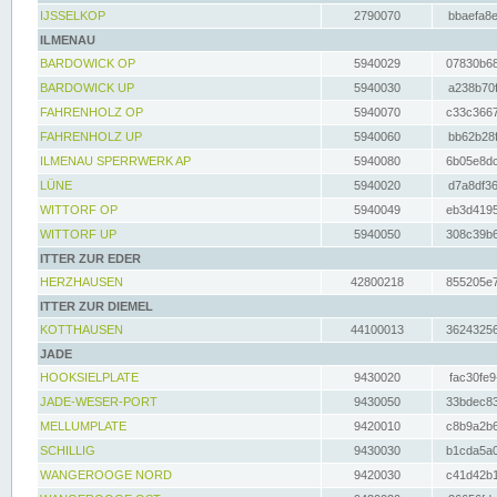
IJSSELKOP
2790070
bbaefa8e
ILMENAU
BARDOWICK OP
5940029
07830b68
BARDOWICK UP
5940030
a238b70f
FAHRENHOLZ OP
5940070
c33c3667
FAHRENHOLZ UP
5940060
bb62b28f
ILMENAU SPERRWERK AP
5940080
6b05e8dc
LÜNE
5940020
d7a8df36
WITTORF OP
5940049
eb3d4195
WITTORF UP
5940050
308c39b6
ITTER ZUR EDER
HERZHAUSEN
42800218
855205e7
ITTER ZUR DIEMEL
KOTTHAUSEN
44100013
36243256
JADE
HOOKSIELPLATE
9430020
fac30fe9
JADE-WESER-PORT
9430050
33bdec83
MELLUMPLATE
9420010
c8b9a2b6
SCHILLIG
9430030
b1cda5a0
WANGEROOGE NORD
9420030
c41d42b1