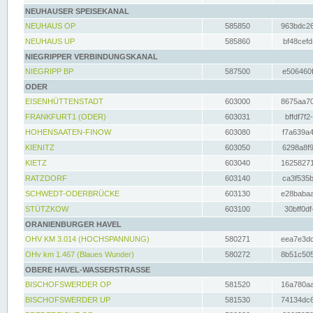
NEUHAUSER SPEISEKANAL
NEUHAUS OP
585850
963bdc26
NEUHAUS UP
585860
bf48cefd
NIEGRIPPER VERBINDUNGSKANAL
NIEGRIPP BP
587500
e506460f
ODER
EISENHÜTTENSTADT
603000
8675aa70
FRANKFURT1 (ODER)
603031
bffdf7f2
HOHENSAATEN-FINOW
603080
f7a639a4
KIENITZ
603050
6298a8f9
KIETZ
603040
16258271
RATZDORF
603140
ca3f535b
SCHWEDT-ODERBRÜCKE
603130
e28babaa
STÜTZKOW
603100
30bff0df
ORANIENBURGER HAVEL
OHV KM 3.014 (HOCHSPANNUNG)
580271
eea7e3dc
OHv km 1.467 (Blaues Wunder)
580272
8b51c505
OBERE HAVEL-WASSERSTRASSE
BISCHOFSWERDER OP
581520
16a780aa
BISCHOFSWERDER UP
581530
74134dc6