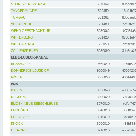
STÖR-SPERRWERK AP
5970041
d9acdbec
TANGERMÜNDE
502350
13e91b77
TORGAU
501261
83bbaedb
VOCKERODE
501480
ae93f2a5
WEHR GEESTHACHT UP
5930062
0f7f58a8
WITTENBERG
501420
070b1eb4
WITTENBERGE
503050
cbf3cd49
ZOLLENSPIEKER
5930090
3de8ea26
ELBE-LÜBECK-KANAL
BÜSSAU UP
9669040
bf7bb8e8
DONNERSCHLEUSE OP
9660049
45634232
MÖLLN
9660050
46644438
EMS
DALUM
3550040
ad357e52
DUKEGAT
3990020
7753c1fa
EMDEN NEUE SEESCHLEUSE
3970010
edfdf747
EMSHÖRN
9340010
c8af067c
FUESTRUP
3310010
3a8ed45f
KNOCK
3990010
438b565e
LEERORT
3910010
abb23dad