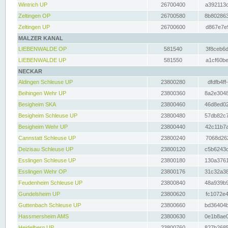
Wintrich UP
26700400
a392113c
Zeltingen OP
26700580
8b802863
Zeltingen UP
26700600
d867e7e9
MALZER KANAL
LIEBENWALDE OP
581540
3f8ceb6d
LIEBENWALDE UP
581550
a1cf60be
NECKAR
Aldingen Schleuse UP
23800280
dfdfb4ff
Beihingen Wehr UP
23800360
8a2e3048
Besigheim SKA
23800460
46d8ed02
Besigheim Schleuse UP
23800480
57db82c7
Besigheim Wehr UP
23800440
42c11b7a
Cannstatt Schleuse UP
23800240
7068d262
Deizisau Schleuse UP
23800120
c5b6243d
Esslingen Schleuse UP
23800180
130a3761
Esslingen Wehr OP
23800176
31c32a38
Feudenheim Schleuse UP
23800840
48a939b9
Gundelsheim UP
23800620
fc1072e4
Guttenbach Schleuse UP
23800660
bd36404b
Hassmersheim AMS
23800630
0e1b8ae0
Heidelberg UP
23800760
827b2685