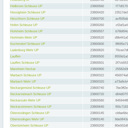
Heilbronn Schleuse UP
23800560
f77df170
Hessigheim Schleuse UP
23800420
23517de9
Hirschhorn Schleuse UP
23800700
acf505dd
Hofen Schleuse UP
23800260
cf2af1a4
Horkheim Schleuse UP
23800557
b76bf04c
Horkheim Wehr UP
23800520
d9b441a5
Kochendorf Schleuse UP
23800600
8f695e71
Ladenburg Wehr UP
23800820
70cee7df
Lauffen
23800500
8559d1a0
Lauffen Schleuse UP
23800501
2f7cb553
Mannheim Neckar
23800900
25582d3f
Marbach Schleuse UP
23800322
456974a8
Marbach Wehr UP
23800320
a73a9cb4
Neckargemünd Schleuse UP
23800740
7be3ff2e
Neckarsteinach Schleuse UP
23800720
d64d07f7
Neckarsulm Wehr UP
23800580
845944f8
Neckarzimmern Schleuse UP
23800640
f00c7183
Oberesslingen Schleuse UP
23800145
cbfae6bc
Oberesslingen Wehr UP
23800140
9de0843a
Obertürkheim Schleuse UP
23800200
80e002d8