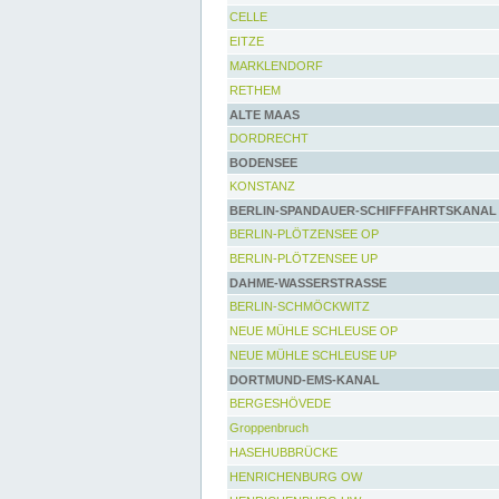
CELLE
EITZE
MARKLENDORF
RETHEM
ALTE MAAS
DORDRECHT
BODENSEE
KONSTANZ
BERLIN-SPANDAUER-SCHIFFFAHRTSKANAL
BERLIN-PLÖTZENSEE OP
BERLIN-PLÖTZENSEE UP
DAHME-WASSERSTRASSE
BERLIN-SCHMÖCKWITZ
NEUE MÜHLE SCHLEUSE OP
NEUE MÜHLE SCHLEUSE UP
DORTMUND-EMS-KANAL
BERGESHÖVEDE
Groppenbruch
HASEHUBBRÜCKE
HENRICHENBURG OW