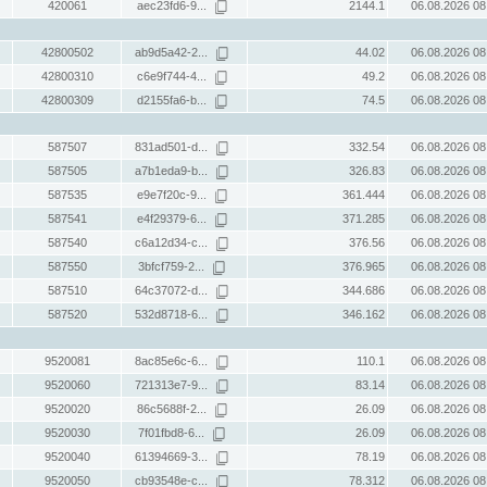
420061
aec23fd6-9...
2144.1
06.08.2026 08
42800502
ab9d5a42-2...
44.02
06.08.2026 08
42800310
c6e9f744-4...
49.2
06.08.2026 08
42800309
d2155fa6-b...
74.5
06.08.2026 08
587507
831ad501-d...
332.54
06.08.2026 08
587505
a7b1eda9-b...
326.83
06.08.2026 08
587535
e9e7f20c-9...
361.444
06.08.2026 08
587541
e4f29379-6...
371.285
06.08.2026 08
587540
c6a12d34-c...
376.56
06.08.2026 08
587550
3bfcf759-2...
376.965
06.08.2026 08
587510
64c37072-d...
344.686
06.08.2026 08
587520
532d8718-6...
346.162
06.08.2026 08
9520081
8ac85e6c-6...
110.1
06.08.2026 08
9520060
721313e7-9...
83.14
06.08.2026 08
9520020
86c5688f-2...
26.09
06.08.2026 08
9520030
7f01fbd8-6...
26.09
06.08.2026 08
9520040
61394669-3...
78.19
06.08.2026 08
9520050
cb93548e-c...
78.312
06.08.2026 08