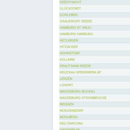
GEESTHACHT
GLÜCKSTADT
GORLEBEN
GRAUERORT REEDE
HAMBURG ST. PAULI
HAMBURG-HARBURG
HETLINGEN
HITZACKER
HOHNSTORF
KOLLMAR
KRAUTSAND REEDE
KRÜCKAU-SPERRWERK AP
LENZEN
LÜHORT
MAGDEBURG-BUCKAU
MAGDEBURG-STROMBRÜCKE
MEISSEN
MÜGGENDORF
MÜHLBERG
NEU DARCHAU
NIEGRIPP AP