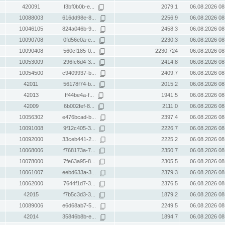
420091
f3bf0b0b-e...
2079.1
06.08.2026 08
10088003
616dd98e-8...
2256.9
06.08.2026 08
10046105
824a046b-9...
2458.3
06.08.2026 08
10090708
0fd56e0a-e...
2230.3
06.08.2026 08
10090408
560cf185-0...
2230.724
06.08.2026 08
10053009
296fc6d4-3...
2414.8
06.08.2026 08
10054500
c9409937-b...
2409.7
06.08.2026 08
42011
56178f74-b...
2015.2
06.08.2026 08
42013
ff44be4a-f...
1941.5
06.08.2026 08
42009
6b002fef-8...
2111.0
06.08.2026 08
10056302
e476bcad-b...
2397.4
06.08.2026 08
10091008
9f12c405-3...
2226.7
06.08.2026 08
10092000
33ceb441-2...
2225.2
06.08.2026 08
10068006
f768173a-7...
2350.7
06.08.2026 08
10078000
7fe63a95-8...
2305.5
06.08.2026 08
10061007
eebd633a-3...
2379.3
06.08.2026 08
10062000
7644f1d7-3...
2376.5
06.08.2026 08
42015
f7b5c3d3-3...
1879.2
06.08.2026 08
10089006
e6d68ab7-5...
2249.5
06.08.2026 08
42014
35846b8b-e...
1894.7
06.08.2026 08