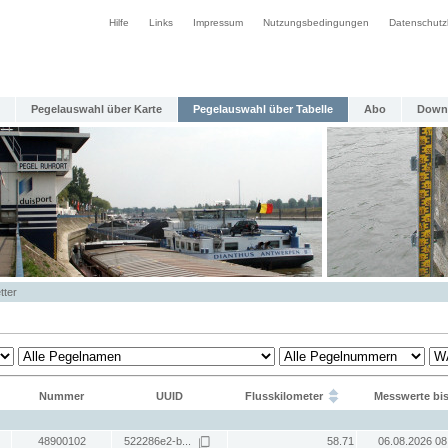
Hilfe
Links
Impressum
Nutzungsbedingungen
Datenschutz
Pegelauswahl über Karte
Pegelauswahl über Tabelle
Abo
Down
tter
Nummer
UUID
Flusskilometer
Messwerte bi
48900102
522286e2-b...
58.71
06.08.2026 08