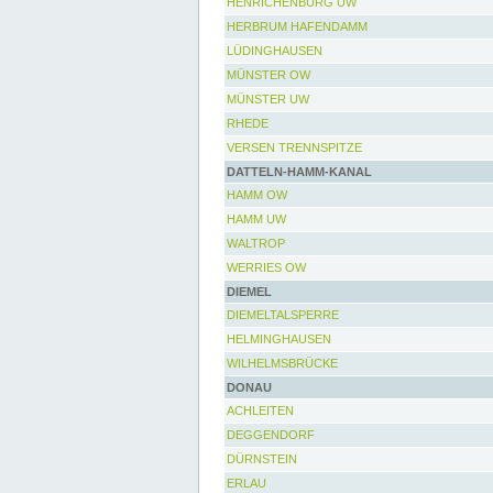
HENRICHENBURG UW
HERBRUM HAFENDAMM
LÜDINGHAUSEN
MÜNSTER OW
MÜNSTER UW
RHEDE
VERSEN TRENNSPITZE
DATTELN-HAMM-KANAL
HAMM OW
HAMM UW
WALTROP
WERRIES OW
DIEMEL
DIEMELTALSPERRE
HELMINGHAUSEN
WILHELMSBRÜCKE
DONAU
ACHLEITEN
DEGGENDORF
DÜRNSTEIN
ERLAU