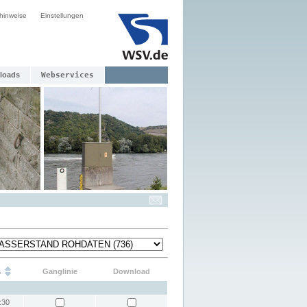
hinweise
Einstellungen
loads
Webservices
s
Ganglinie
Download
:30