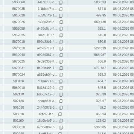
5930060
44f7e955-c...
583.393
06.08.2026 08
5970035
1f1bbed7-c...
674.0
06.08.2026 08
5910020
ac507f42-1...
492.95
06.08.2026 08
5970026
7398029b-c...
660.738
06.08.2026 08
5952050
d488c5cc-4...
623.1
06.08.2026 08
5952025
706e5110-c...
615.0
06.08.2026 08
5970010
599c23b1-4...
650.5
06.08.2026 08
5920010
a26e57c9-1...
522.639
06.08.2026 08
5930040
d9289367-c...
568.987
06.08.2026 08
5970025
3ed90357-4...
666.9
06.08.2026 08
5970031
8c20b4dc-1...
671.787
06.08.2026 08
5970024
a653eb04-d...
663.3
06.08.2026 08
503120
c80a4f21-5...
484.7
06.08.2026 08
5960010
8d18d129-0...
645.5
06.08.2026 08
502170
b8567c1e-8...
325.39
06.08.2026 08
502180
ccccb57f-a...
326.67
06.08.2026 08
501080
24440872-5...
82.2
06.08.2026 08
503070
48f2661f-f...
463.94
06.08.2026 08
501160
16b9b4e7-b...
128.02
06.08.2026 07
5930010
67d6e882-b...
536.385
06.08.2026 08
502240
3adf88fd-f...
343.6
06.08.2026 08