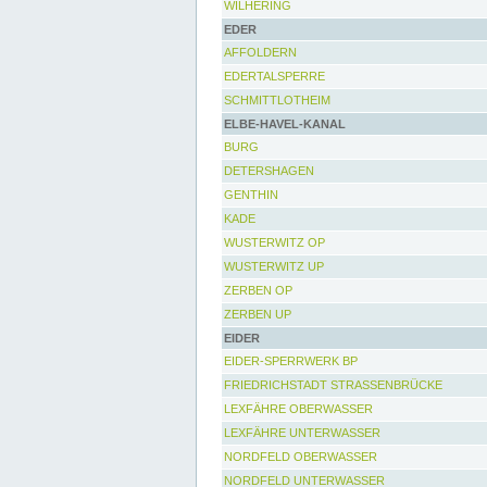
WILHERING
EDER
AFFOLDERN
EDERTALSPERRE
SCHMITTLOTHEIM
ELBE-HAVEL-KANAL
BURG
DETERSHAGEN
GENTHIN
KADE
WUSTERWITZ OP
WUSTERWITZ UP
ZERBEN OP
ZERBEN UP
EIDER
EIDER-SPERRWERK BP
FRIEDRICHSTADT STRASSENBRÜCKE
LEXFÄHRE OBERWASSER
LEXFÄHRE UNTERWASSER
NORDFELD OBERWASSER
NORDFELD UNTERWASSER