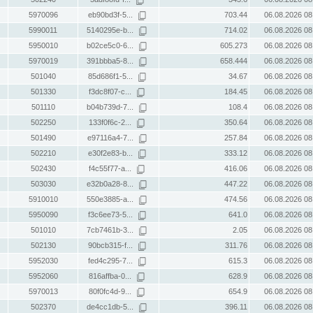
5970096
eb90bd3f-5...
703.44
06.08.2026 08
5990011
5140295e-b...
714.02
06.08.2026 08
5950010
b02ce5c0-6...
605.273
06.08.2026 08
5970019
391bbba5-8...
658.444
06.08.2026 08
501040
85d686f1-5...
34.67
06.08.2026 08
501330
f3dc8f07-c...
184.45
06.08.2026 08
501110
b04b739d-7...
108.4
06.08.2026 08
502250
133f0f6c-2...
350.64
06.08.2026 08
501490
e97116a4-7...
257.84
06.08.2026 08
502210
e30f2e83-b...
333.12
06.08.2026 08
502430
f4c55f77-a...
416.06
06.08.2026 08
503030
e32b0a28-8...
447.22
06.08.2026 08
5910010
550e3885-a...
474.56
06.08.2026 08
5950090
f3c6ee73-5...
641.0
06.08.2026 08
501010
7cb7461b-3...
2.05
06.08.2026 08
502130
90bcb315-f...
311.76
06.08.2026 08
5952030
fed4c295-7...
615.3
06.08.2026 08
5952060
816affba-0...
628.9
06.08.2026 08
5970013
80f0fc4d-9...
654.9
06.08.2026 08
502370
de4cc1db-5...
396.11
06.08.2026 08