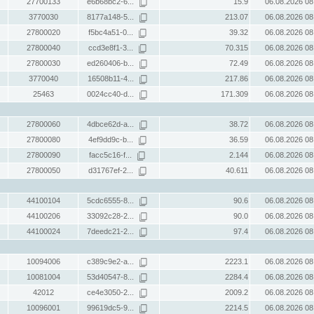
27700133
e6b68bc2-6...
15.9
06.08.2026 08
3770030
8177a148-5...
213.07
06.08.2026 08
27800020
f5bc4a51-0...
39.32
06.08.2026 08
27800040
ccd3e8f1-3...
70.315
06.08.2026 08
27800030
ed260406-b...
72.49
06.08.2026 08
3770040
16508b11-4...
217.86
06.08.2026 08
25463
0024cc40-d...
171.309
06.08.2026 08
27800060
4dbce62d-a...
38.72
06.08.2026 08
27800080
4ef9dd9c-b...
36.59
06.08.2026 08
27800090
facc5c16-f...
2.144
06.08.2026 08
27800050
d31767ef-2...
40.611
06.08.2026 08
44100104
5cdc6555-8...
90.6
06.08.2026 08
44100206
33092c28-2...
90.0
06.08.2026 08
44100024
7deedc21-2...
97.4
06.08.2026 08
10094006
c389c9e2-a...
2223.1
06.08.2026 08
10081004
53d40547-8...
2284.4
06.08.2026 08
42012
ce4e3050-2...
2009.2
06.08.2026 08
10096001
99619dc5-9...
2214.5
06.08.2026 08