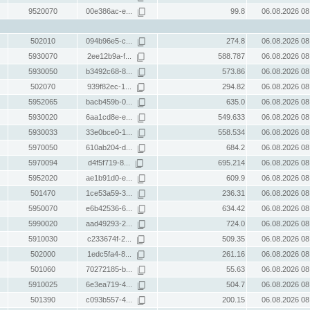
9520070
00e386ac-e...
99.8
06.08.2026 08
502010
094b96e5-c...
274.8
06.08.2026 08
5930070
2ee12b9a-f...
588.787
06.08.2026 08
5930050
b3492c68-8...
573.86
06.08.2026 08
502070
939f82ec-1...
294.82
06.08.2026 08
5952065
bacb459b-0...
635.0
06.08.2026 08
5930020
6aa1cd8e-e...
549.633
06.08.2026 08
5930033
33e0bce0-1...
558.534
06.08.2026 08
5970050
610ab204-d...
684.2
06.08.2026 08
5970094
d4f5f719-8...
695.214
06.08.2026 08
5952020
ae1b91d0-e...
609.9
06.08.2026 08
501470
1ce53a59-3...
236.31
06.08.2026 08
5950070
e6b42536-6...
634.42
06.08.2026 08
5990020
aad49293-2...
724.0
06.08.2026 08
5910030
c233674f-2...
509.35
06.08.2026 08
502000
1edc5fa4-8...
261.16
06.08.2026 08
501060
70272185-b...
55.63
06.08.2026 08
5910025
6e3ea719-4...
504.7
06.08.2026 08
501390
c093b557-4...
200.15
06.08.2026 08