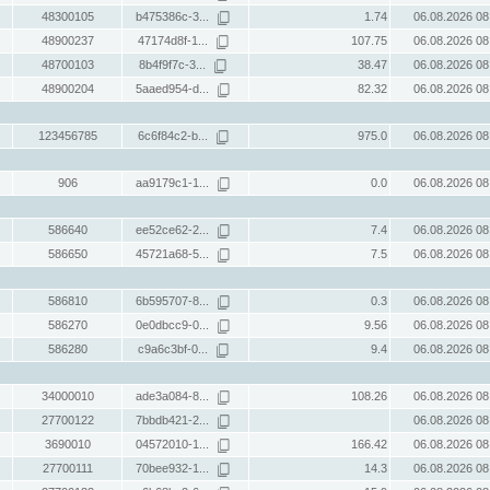
48300105
b475386c-3...
1.74
06.08.2026 08
48900237
47174d8f-1...
107.75
06.08.2026 08
48700103
8b4f9f7c-3...
38.47
06.08.2026 08
48900204
5aaed954-d...
82.32
06.08.2026 08
123456785
6c6f84c2-b...
975.0
06.08.2026 08
906
aa9179c1-1...
0.0
06.08.2026 08
586640
ee52ce62-2...
7.4
06.08.2026 08
586650
45721a68-5...
7.5
06.08.2026 08
586810
6b595707-8...
0.3
06.08.2026 08
586270
0e0dbcc9-0...
9.56
06.08.2026 08
586280
c9a6c3bf-0...
9.4
06.08.2026 08
34000010
ade3a084-8...
108.26
06.08.2026 08
27700122
7bbdb421-2...
06.08.2026 08
3690010
04572010-1...
166.42
06.08.2026 08
27700111
70bee932-1...
14.3
06.08.2026 08