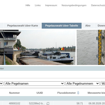
Hilfe
Links
Impressum
Nutzungsbedingungen
Datenschutz
Pegelauswahl über Karte
Pegelauswahl über Tabelle
Abo
Down
tter
Nummer
UUID
Flusskilometer
Messwerte bi
48900102
522286e2-b...
58.71
06.08.2026 20