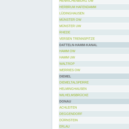
HENRICHENBURG UW
HERBRUM HAFENDAMM
LÜDINGHAUSEN
MÜNSTER OW
MÜNSTER UW
RHEDE
VERSEN TRENNSPITZE
DATTELN-HAMM-KANAL
HAMM OW
HAMM UW
WALTROP
WERRIES OW
DIEMEL
DIEMELTALSPERRE
HELMINGHAUSEN
WILHELMSBRÜCKE
DONAU
ACHLEITEN
DEGGENDORF
DÜRNSTEIN
ERLAU