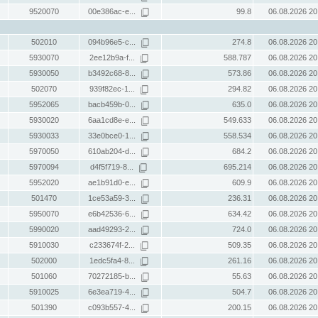
9520070
00e386ac-e...
99.8
06.08.2026 20
502010
094b96e5-c...
274.8
06.08.2026 20
5930070
2ee12b9a-f...
588.787
06.08.2026 20
5930050
b3492c68-8...
573.86
06.08.2026 20
502070
939f82ec-1...
294.82
06.08.2026 20
5952065
bacb459b-0...
635.0
06.08.2026 20
5930020
6aa1cd8e-e...
549.633
06.08.2026 20
5930033
33e0bce0-1...
558.534
06.08.2026 20
5970050
610ab204-d...
684.2
06.08.2026 20
5970094
d4f5f719-8...
695.214
06.08.2026 20
5952020
ae1b91d0-e...
609.9
06.08.2026 20
501470
1ce53a59-3...
236.31
06.08.2026 20
5950070
e6b42536-6...
634.42
06.08.2026 20
5990020
aad49293-2...
724.0
06.08.2026 20
5910030
c233674f-2...
509.35
06.08.2026 20
502000
1edc5fa4-8...
261.16
06.08.2026 20
501060
70272185-b...
55.63
06.08.2026 20
5910025
6e3ea719-4...
504.7
06.08.2026 20
501390
c093b557-4...
200.15
06.08.2026 20