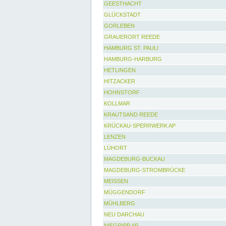
GEESTHACHT
GLÜCKSTADT
GORLEBEN
GRAUERORT REEDE
HAMBURG ST. PAULI
HAMBURG-HARBURG
HETLINGEN
HITZACKER
HOHNSTORF
KOLLMAR
KRAUTSAND REEDE
KRÜCKAU-SPERRWERK AP
LENZEN
LÜHORT
MAGDEBURG-BUCKAU
MAGDEBURG-STROMBRÜCKE
MEISSEN
MÜGGENDORF
MÜHLBERG
NEU DARCHAU
NIEGRIPP AP