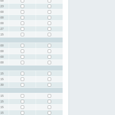
:00
:23
:00
:00
:00
:27
:15
:00
:00
:00
:00
:15
:15
:30
:15
:15
:15
:15