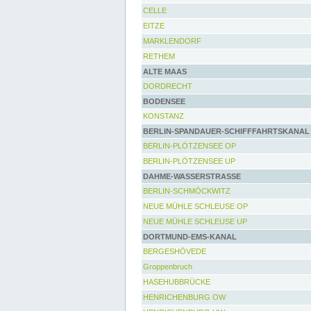
CELLE
EITZE
MARKLENDORF
RETHEM
ALTE MAAS
DORDRECHT
BODENSEE
KONSTANZ
BERLIN-SPANDAUER-SCHIFFFAHRTSKANAL
BERLIN-PLÖTZENSEE OP
BERLIN-PLÖTZENSEE UP
DAHME-WASSERSTRASSE
BERLIN-SCHMÖCKWITZ
NEUE MÜHLE SCHLEUSE OP
NEUE MÜHLE SCHLEUSE UP
DORTMUND-EMS-KANAL
BERGESHÖVEDE
Groppenbruch
HASEHUBBRÜCKE
HENRICHENBURG OW