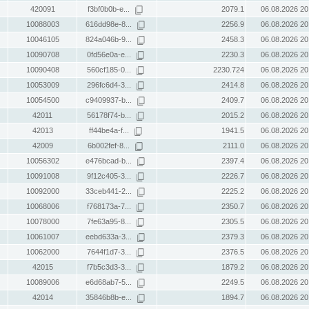
420091
f3bf0b0b-e...
2079.1
06.08.2026 20
10088003
616dd98e-8...
2256.9
06.08.2026 20
10046105
824a046b-9...
2458.3
06.08.2026 20
10090708
0fd56e0a-e...
2230.3
06.08.2026 20
10090408
560cf185-0...
2230.724
06.08.2026 20
10053009
296fc6d4-3...
2414.8
06.08.2026 20
10054500
c9409937-b...
2409.7
06.08.2026 20
42011
56178f74-b...
2015.2
06.08.2026 20
42013
ff44be4a-f...
1941.5
06.08.2026 20
42009
6b002fef-8...
2111.0
06.08.2026 20
10056302
e476bcad-b...
2397.4
06.08.2026 20
10091008
9f12c405-3...
2226.7
06.08.2026 20
10092000
33ceb441-2...
2225.2
06.08.2026 20
10068006
f768173a-7...
2350.7
06.08.2026 20
10078000
7fe63a95-8...
2305.5
06.08.2026 20
10061007
eebd633a-3...
2379.3
06.08.2026 20
10062000
7644f1d7-3...
2376.5
06.08.2026 20
42015
f7b5c3d3-3...
1879.2
06.08.2026 20
10089006
e6d68ab7-5...
2249.5
06.08.2026 20
42014
35846b8b-e...
1894.7
06.08.2026 20