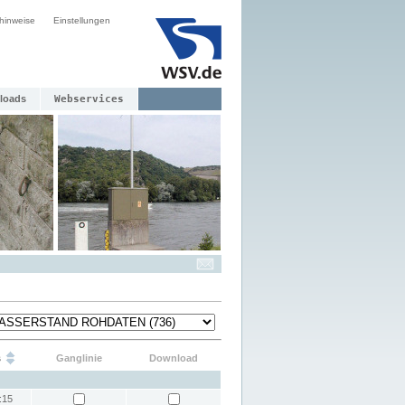
hinweise
Einstellungen
loads
Webservices
s
Ganglinie
Download
:15