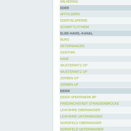
WILHERING
EDER
AFFOLDERN
EDERTALSPERRE
SCHMITTLOTHEIM
ELBE-HAVEL-KANAL
BURG
DETERSHAGEN
GENTHIN
KADE
WUSTERWITZ OP
WUSTERWITZ UP
ZERBEN OP
ZERBEN UP
EIDER
EIDER-SPERRWERK BP
FRIEDRICHSTADT STRASSENBRÜCKE
LEXFÄHRE OBERWASSER
LEXFÄHRE UNTERWASSER
NORDFELD OBERWASSER
NORDFELD UNTERWASSER