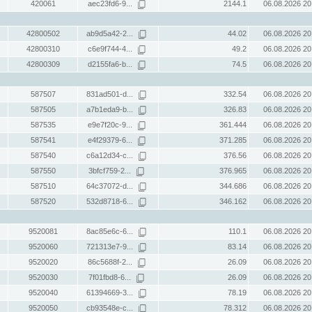
420061
aec23fd6-9...
2144.1
06.08.2026 20
42800502
ab9d5a42-2...
44.02
06.08.2026 20
42800310
c6e9f744-4...
49.2
06.08.2026 20
42800309
d2155fa6-b...
74.5
06.08.2026 20
587507
831ad501-d...
332.54
06.08.2026 20
587505
a7b1eda9-b...
326.83
06.08.2026 20
587535
e9e7f20c-9...
361.444
06.08.2026 20
587541
e4f29379-6...
371.285
06.08.2026 20
587540
c6a12d34-c...
376.56
06.08.2026 20
587550
3bfcf759-2...
376.965
06.08.2026 20
587510
64c37072-d...
344.686
06.08.2026 20
587520
532d8718-6...
346.162
06.08.2026 20
9520081
8ac85e6c-6...
110.1
06.08.2026 20
9520060
721313e7-9...
83.14
06.08.2026 20
9520020
86c5688f-2...
26.09
06.08.2026 20
9520030
7f01fbd8-6...
26.09
06.08.2026 20
9520040
61394669-3...
78.19
06.08.2026 20
9520050
cb93548e-c...
78.312
06.08.2026 20