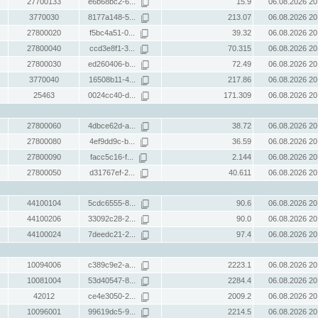
27700133
e6b68bc2-6...
15.9
06.08.2026 20
3770030
8177a148-5...
213.07
06.08.2026 20
27800020
f5bc4a51-0...
39.32
06.08.2026 20
27800040
ccd3e8f1-3...
70.315
06.08.2026 20
27800030
ed260406-b...
72.49
06.08.2026 20
3770040
16508b11-4...
217.86
06.08.2026 20
25463
0024cc40-d...
171.309
06.08.2026 20
27800060
4dbce62d-a...
38.72
06.08.2026 20
27800080
4ef9dd9c-b...
36.59
06.08.2026 20
27800090
facc5c16-f...
2.144
06.08.2026 20
27800050
d31767ef-2...
40.611
06.08.2026 20
44100104
5cdc6555-8...
90.6
06.08.2026 20
44100206
33092c28-2...
90.0
06.08.2026 20
44100024
7deedc21-2...
97.4
06.08.2026 20
10094006
c389c9e2-a...
2223.1
06.08.2026 20
10081004
53d40547-8...
2284.4
06.08.2026 20
42012
ce4e3050-2...
2009.2
06.08.2026 20
10096001
99619dc5-9...
2214.5
06.08.2026 20