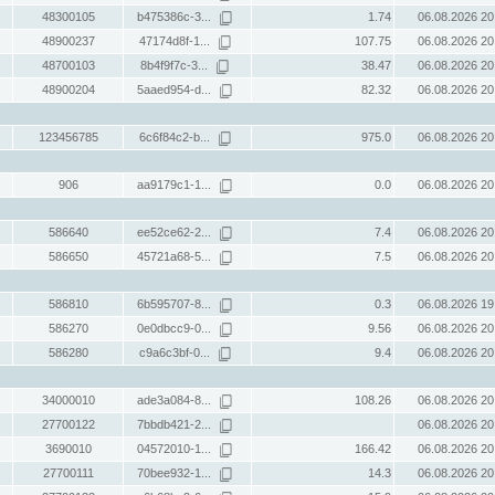
48300105
b475386c-3...
1.74
06.08.2026 20
48900237
47174d8f-1...
107.75
06.08.2026 20
48700103
8b4f9f7c-3...
38.47
06.08.2026 20
48900204
5aaed954-d...
82.32
06.08.2026 20
123456785
6c6f84c2-b...
975.0
06.08.2026 20
906
aa9179c1-1...
0.0
06.08.2026 20
586640
ee52ce62-2...
7.4
06.08.2026 20
586650
45721a68-5...
7.5
06.08.2026 20
586810
6b595707-8...
0.3
06.08.2026 19
586270
0e0dbcc9-0...
9.56
06.08.2026 20
586280
c9a6c3bf-0...
9.4
06.08.2026 20
34000010
ade3a084-8...
108.26
06.08.2026 20
27700122
7bbdb421-2...
06.08.2026 20
3690010
04572010-1...
166.42
06.08.2026 20
27700111
70bee932-1...
14.3
06.08.2026 20