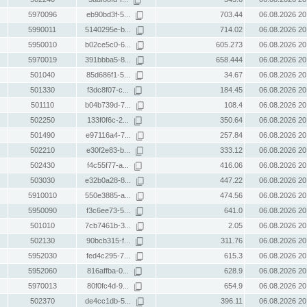
5970096
eb90bd3f-5...
703.44
06.08.2026 20
5990011
5140295e-b...
714.02
06.08.2026 20
5950010
b02ce5c0-6...
605.273
06.08.2026 20
5970019
391bbba5-8...
658.444
06.08.2026 20
501040
85d686f1-5...
34.67
06.08.2026 20
501330
f3dc8f07-c...
184.45
06.08.2026 20
501110
b04b739d-7...
108.4
06.08.2026 20
502250
133f0f6c-2...
350.64
06.08.2026 20
501490
e97116a4-7...
257.84
06.08.2026 20
502210
e30f2e83-b...
333.12
06.08.2026 20
502430
f4c55f77-a...
416.06
06.08.2026 20
503030
e32b0a28-8...
447.22
06.08.2026 20
5910010
550e3885-a...
474.56
06.08.2026 20
5950090
f3c6ee73-5...
641.0
06.08.2026 20
501010
7cb7461b-3...
2.05
06.08.2026 20
502130
90bcb315-f...
311.76
06.08.2026 20
5952030
fed4c295-7...
615.3
06.08.2026 20
5952060
816affba-0...
628.9
06.08.2026 20
5970013
80f0fc4d-9...
654.9
06.08.2026 20
502370
de4cc1db-5...
396.11
06.08.2026 20