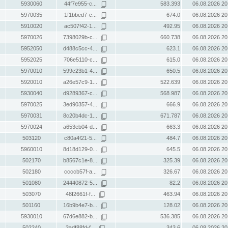
5930060
44f7e955-c...
583.393
06.08.2026 20
5970035
1f1bbed7-c...
674.0
06.08.2026 20
5910020
ac507f42-1...
492.95
06.08.2026 20
5970026
7398029b-c...
660.738
06.08.2026 20
5952050
d488c5cc-4...
623.1
06.08.2026 20
5952025
706e5110-c...
615.0
06.08.2026 20
5970010
599c23b1-4...
650.5
06.08.2026 20
5920010
a26e57c9-1...
522.639
06.08.2026 20
5930040
d9289367-c...
568.987
06.08.2026 20
5970025
3ed90357-4...
666.9
06.08.2026 20
5970031
8c20b4dc-1...
671.787
06.08.2026 20
5970024
a653eb04-d...
663.3
06.08.2026 20
503120
c80a4f21-5...
484.7
06.08.2026 20
5960010
8d18d129-0...
645.5
06.08.2026 20
502170
b8567c1e-8...
325.39
06.08.2026 20
502180
ccccb57f-a...
326.67
06.08.2026 20
501080
24440872-5...
82.2
06.08.2026 20
503070
48f2661f-f...
463.94
06.08.2026 20
501160
16b9b4e7-b...
128.02
06.08.2026 20
5930010
67d6e882-b...
536.385
06.08.2026 20
502240
3adf88fd-f...
343.6
06.08.2026 20