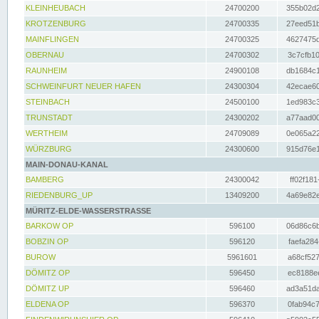
KLEINHEUBACH
24700200
355b02d2
KROTZENBURG
24700335
27eed51b
MAINFLINGEN
24700325
4627475d
OBERNAU
24700302
3c7cfb10
RAUNHEIM
24900108
db1684c1
SCHWEINFURT NEUER HAFEN
24300304
42ecae60
STEINBACH
24500100
1ed983c3
TRUNSTADT
24300202
a77aad00
WERTHEIM
24709089
0e065a22
WÜRZBURG
24300600
915d76e1
MAIN-DONAU-KANAL
BAMBERG
24300042
ff02f181
RIEDENBURG_UP
13409200
4a69e82e
MÜRITZ-ELDE-WASSERSTRASSE
BARKOW OP
596100
06d86c6b
BOBZIN OP
596120
faefa284
BUROW
5961601
a68cf527
DÖMITZ OP
596450
ec8188ee
DÖMITZ UP
596460
ad3a51da
ELDENA OP
596370
0fab94c7