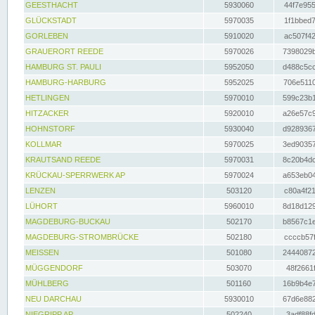
GEESTHACHT
5930060
44f7e955
GLÜCKSTADT
5970035
1f1bbed7
GORLEBEN
5910020
ac507f42
GRAUERORT REEDE
5970026
7398029b
HAMBURG ST. PAULI
5952050
d488c5cc
HAMBURG-HARBURG
5952025
706e5110
HETLINGEN
5970010
599c23b1
HITZACKER
5920010
a26e57c9
HOHNSTORF
5930040
d9289367
KOLLMAR
5970025
3ed90357
KRAUTSAND REEDE
5970031
8c20b4dc
KRÜCKAU-SPERRWERK AP
5970024
a653eb04
LENZEN
503120
c80a4f21
LÜHORT
5960010
8d18d129
MAGDEBURG-BUCKAU
502170
b8567c1e
MAGDEBURG-STROMBRÜCKE
502180
ccccb57f
MEISSEN
501080
24440872
MÜGGENDORF
503070
48f2661f
MÜHLBERG
501160
16b9b4e7
NEU DARCHAU
5930010
67d6e882
NIEGRIPP AP
502240
3adf88fd