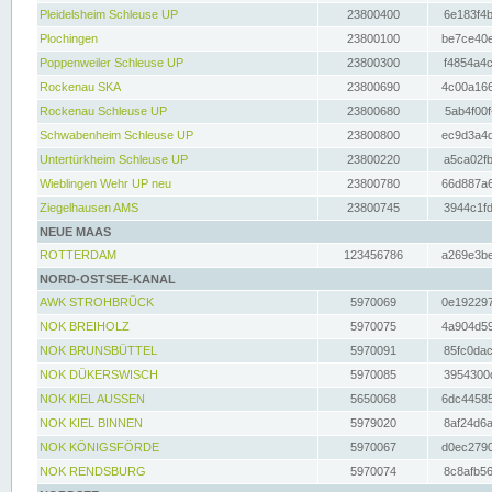
Pleidelsheim Schleuse UP
23800400
6e183f4b
Plochingen
23800100
be7ce40e
Poppenweiler Schleuse UP
23800300
f4854a4c
Rockenau SKA
23800690
4c00a166
Rockenau Schleuse UP
23800680
5ab4f00f
Schwabenheim Schleuse UP
23800800
ec9d3a4d
Untertürkheim Schleuse UP
23800220
a5ca02fb
Wieblingen Wehr UP neu
23800780
66d887a6
Ziegelhausen AMS
23800745
3944c1fd
NEUE MAAS
ROTTERDAM
123456786
a269e3be
NORD-OSTSEE-KANAL
AWK STROHBRÜCK
5970069
0e192297
NOK BREIHOLZ
5970075
4a904d59
NOK BRUNSBÜTTEL
5970091
85fc0dac
NOK DÜKERSWISCH
5970085
3954300d
NOK KIEL AUSSEN
5650068
6dc44585
NOK KIEL BINNEN
5979020
8af24d6a
NOK KÖNIGSFÖRDE
5970067
d0ec2790
NOK RENDSBURG
5970074
8c8afb56