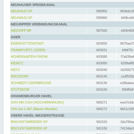
NEUHAUSER SPEISEKANAL
NEUHAUS OP
585850
963bdc26
NEUHAUS UP
585860
bf48cefd
NIEGRIPPER VERBINDUNGSKANAL
NIEGRIPP BP
587500
e506460f
ODER
EISENHÜTTENSTADT
603000
8675aa70
FRANKFURT1 (ODER)
603031
bffdf7f2
HOHENSAATEN-FINOW
603080
f7a639a4
KIENITZ
603050
6298a8f9
KIETZ
603040
16258271
RATZDORF
603140
ca3f535b
SCHWEDT-ODERBRÜCKE
603130
e28babaa
STÜTZKOW
603100
30bff0df
ORANIENBURGER HAVEL
OHV KM 3.014 (HOCHSPANNUNG)
580271
eea7e3dc
OHv km 1.467 (Blaues Wunder)
580272
8b51c505
OBERE HAVEL-WASSERSTRASSE
BISCHOFSWERDER OP
581520
16a780aa
BISCHOFSWERDER UP
581530
74134dc6