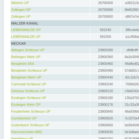
Wintrich UP
26700400
a392113c
Zeltingen OP
26700580
8b802863
Zeltingen UP
26700600
d867e7e9
MALZER KANAL
LIEBENWALDE OP
581540
3f8ceb6d
LIEBENWALDE UP
581550
a1cf60be
NECKAR
Aldingen Schleuse UP
23800280
dfdfb4ff
Beihingen Wehr UP
23800360
8a2e3048
Besigheim SKA
23800460
46d8ed02
Besigheim Schleuse UP
23800480
57db82c7
Besigheim Wehr UP
23800440
42c11b7a
Cannstatt Schleuse UP
23800240
7068d262
Deizisau Schleuse UP
23800120
c5b6243d
Esslingen Schleuse UP
23800180
130a3761
Esslingen Wehr OP
23800176
31c32a38
Feudenheim Schleuse UP
23800840
48a939b9
Gundelsheim UP
23800620
fc1072e4
Guttenbach Schleuse UP
23800660
bd36404b
Hassmersheim AMS
23800630
0e1b8ae0
Heidelberg UP
23800760
827b2685