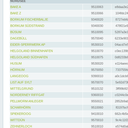
NORDSEE
BAKE A
9510063
e8daa3e2
BAKE Z
9510066
104fdc24
BORKUM FISCHERBALJE
9340020
8727ebfd
BORKUM SÜDSTRAND
9340030
478f21e9
BÜSUM
9510095
5287a3e1
DAGEBÜLL
9570040
6233e901
EIDER-SPERRWERK AP
9530010
04acd7e5
HELGOLAND BINNENHAFEN
9510070
c0ec139b
HELGOLAND SÜDHAFEN
9510075
0d8233b8
HUSUM
9530020
e114aeec
HÖRNUM
9570050
733755fd
LANGEOOG
9390010
a0c1dcb6
LIST AUF SYLT
9570070
5e92d73f
MITTELGRUND
9510132
3ff99b92
NORDERNEY RIFFGAT
9360010
c0244c0e
PELLWORM ANLEGER
9550021
2852b9ab
SCHARHÖRN
9510060
f0197bcf
SPIEKEROOG
9410010
662c4b5e
WITTDÜN
9570010
9c4c11f2
ZEHNERLOCH
9510010
e574d0af