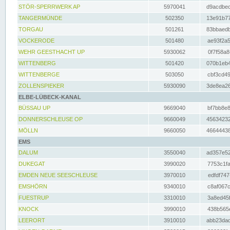
STÖR-SPERRWERK AP
5970041
d9acdbec
TANGERMÜNDE
502350
13e91b77
TORGAU
501261
83bbaedb
VOCKERODE
501480
ae93f2a5
WEHR GEESTHACHT UP
5930062
0f7f58a8
WITTENBERG
501420
070b1eb4
WITTENBERGE
503050
cbf3cd49
ZOLLENSPIEKER
5930090
3de8ea26
ELBE-LÜBECK-KANAL
BÜSSAU UP
9669040
bf7bb8e8
DONNERSCHLEUSE OP
9660049
45634232
MÖLLN
9660050
46644438
EMS
DALUM
3550040
ad357e52
DUKEGAT
3990020
7753c1fa
EMDEN NEUE SEESCHLEUSE
3970010
edfdf747
EMSHÖRN
9340010
c8af067c
FUESTRUP
3310010
3a8ed45f
KNOCK
3990010
438b565e
LEERORT
3910010
abb23dad