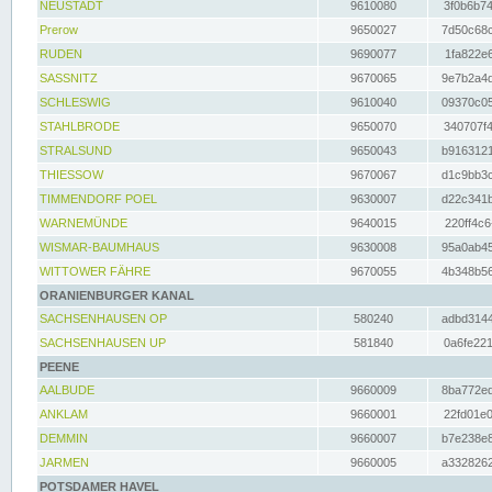
NEUSTADT
9610080
3f0b6b74
Prerow
9650027
7d50c68c
RUDEN
9690077
1fa822e6
SASSNITZ
9670065
9e7b2a4d
SCHLESWIG
9610040
09370c05
STAHLBRODE
9650070
340707f4
STRALSUND
9650043
b9163121
THIESSOW
9670067
d1c9bb3c
TIMMENDORF POEL
9630007
d22c341b
WARNEMÜNDE
9640015
220ff4c6
WISMAR-BAUMHAUS
9630008
95a0ab45
WITTOWER FÄHRE
9670055
4b348b56
ORANIENBURGER KANAL
SACHSENHAUSEN OP
580240
adbd3144
SACHSENHAUSEN UP
581840
0a6fe221
PEENE
AALBUDE
9660009
8ba772ed
ANKLAM
9660001
22fd01e0
DEMMIN
9660007
b7e238e8
JARMEN
9660005
a3328262
POTSDAMER HAVEL