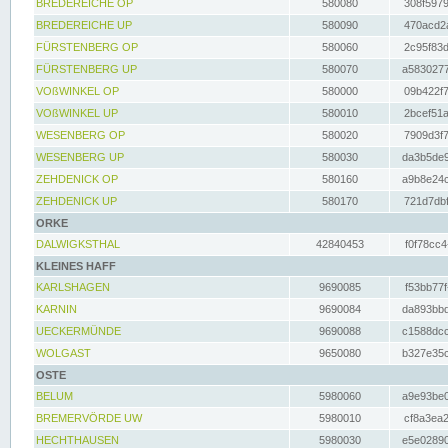
BREDEREICHE OP
580080
308f5979
BREDEREICHE UP
580090
470acd2a
FÜRSTENBERG OP
580060
2c95f83d
FÜRSTENBERG UP
580070
a5830277
VOßWINKEL OP
580000
09b422f7
VOßWINKEL UP
580010
2bcef51a
WESENBERG OP
580020
7909d3f7
WESENBERG UP
580030
da3b5de9
ZEHDENICK OP
580160
a9b8e24c
ZEHDENICK UP
580170
721d7dbf
ORKE
DALWIGKSTHAL
42840453
f0f78cc4
KLEINES HAFF
KARLSHAGEN
9690085
f53bb77f
KARNIN
9690084
da893bbd
UECKERMÜNDE
9690088
c1588dcc
WOLGAST
9650080
b327e35c
OSTE
BELUM
5980060
a9e93be0
BREMERVÖRDE UW
5980010
cf8a3ea2
HECHTHAUSEN
5980030
e5e02890