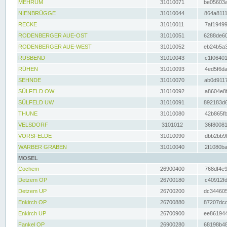
MEHRUM
31010071
be05603a
NIENBRÜGGE
31010044
864a8111
RECKE
31010011
7af19499
RODENBERGER AUE-OST
31010051
6288de60
RODENBERGER AUE-WEST
31010052
eb24b5a3
RUSBEND
31010043
c1f06401
RÜHEN
31010093
4ed5f6da
SEHNDE
31010070
ab0d9117
SÜLFELD OW
31010092
a8604e8f
SÜLFELD UW
31010091
892183d6
THUNE
31010080
42b865fb
VELSDORF
3101012
36f80081
VORSFELDE
31010090
dbb2bb9f
WARBER GRABEN
31010040
2f1080ba
MOSEL
Cochem
26900400
768df4e9
Detzem OP
26700180
c40912fd
Detzem UP
26700200
dc344605
Enkirch OP
26700880
87207dcd
Enkirch UP
26700900
ee861944
Fankel OP
26900280
68198b48