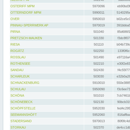
OSTERIFF MPM
5970096
eb90bd3f
OTTERNDORF MPM
5990011
5140295e
OVER
5950010
b02ce5c0
PINNAU-SPERRWERK AP
5970019
391bbba5
PIRNA
501040
85d686f1
PRETZSCH-MAUKEN
501330
f3dc8f07
RIESA
501110
b04b739d
ROGÄTZ
502250
133f0f6c
ROSSLAU
501490
e97116a4
ROTHENSEE
502210
e30f2e83
SANDAU
502430
f4c55f77
SCHARLEUK
503030
e32b0a28
SCHNACKENBURG
5910010
550e3885
SCHULAU
5950090
f3c6ee73
SCHÖNA
501010
7cb7461b
SCHÖNEBECK
502130
90bcb315
SCHÖPFSTELLE
5952030
fed4c295
SEEMANNSHÖFT
5952060
816affba
STADERSAND
5970013
80f0fc4d
STORKAU
502370
de4cc1db