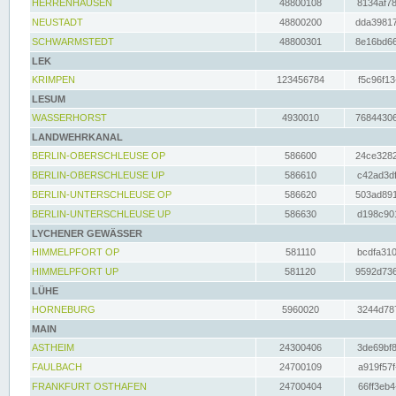
HERRENHAUSEN
48800108
8134af78
NEUSTADT
48800200
dda39817
SCHWARMSTEDT
48800301
8e16bd66
LEK
KRIMPEN
123456784
f5c96f13
LESUM
WASSERHORST
4930010
76844306
LANDWEHRKANAL
BERLIN-OBERSCHLEUSE OP
586600
24ce3282
BERLIN-OBERSCHLEUSE UP
586610
c42ad3df
BERLIN-UNTERSCHLEUSE OP
586620
503ad891
BERLIN-UNTERSCHLEUSE UP
586630
d198c901
LYCHENER GEWÄSSER
HIMMELPFORT OP
581110
bcdfa310
HIMMELPFORT UP
581120
9592d736
LÜHE
HORNEBURG
5960020
3244d787
MAIN
ASTHEIM
24300406
3de69bf8
FAULBACH
24700109
a919f57f
FRANKFURT OSTHAFEN
24700404
66ff3eb4