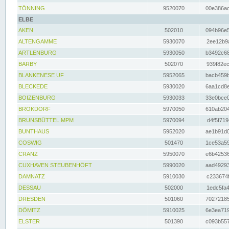
TÖNNING
9520070
00e386ac
ELBE
AKEN
502010
094b96e5
ALTENGAMME
5930070
2ee12b9a
ARTLENBURG
5930050
b3492c68
BARBY
502070
939f82ec
BLANKENESE UF
5952065
bacb459b
BLECKEDE
5930020
6aa1cd8e
BOIZENBURG
5930033
33e0bce0
BROKDORF
5970050
610ab204
BRUNSBÜTTEL MPM
5970094
d4f5f719
BUNTHAUS
5952020
ae1b91d0
COSWIG
501470
1ce53a59
CRANZ
5950070
e6b42536
CUXHAVEN STEUBENHÖFT
5990020
aad49293
DAMNATZ
5910030
c233674f
DESSAU
502000
1edc5fa4
DRESDEN
501060
70272185
DÖMITZ
5910025
6e3ea719
ELSTER
501390
c093b557