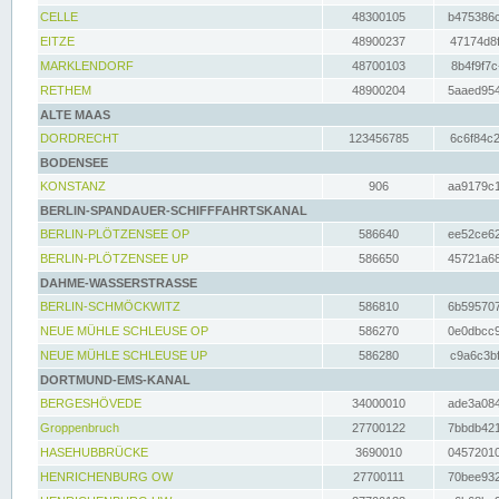
CELLE
48300105
b475386c
EITZE
48900237
47174d8f
MARKLENDORF
48700103
8b4f9f7c
RETHEM
48900204
5aaed954
ALTE MAAS
DORDRECHT
123456785
6c6f84c2
BODENSEE
KONSTANZ
906
aa9179c1
BERLIN-SPANDAUER-SCHIFFFAHRTSKANAL
BERLIN-PLÖTZENSEE OP
586640
ee52ce62
BERLIN-PLÖTZENSEE UP
586650
45721a68
DAHME-WASSERSTRASSE
BERLIN-SCHMÖCKWITZ
586810
6b595707
NEUE MÜHLE SCHLEUSE OP
586270
0e0dbcc9
NEUE MÜHLE SCHLEUSE UP
586280
c9a6c3bf
DORTMUND-EMS-KANAL
BERGESHÖVEDE
34000010
ade3a084
Groppenbruch
27700122
7bbdb421
HASEHUBBRÜCKE
3690010
04572010
HENRICHENBURG OW
27700111
70bee932