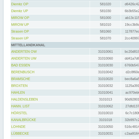
Diemitz OP
581020
d6426c42
Diemitz UP
581030
6b3b55e2
MIROW OP
581000
ab13c115
MIROW UP
581010
19cc3b9a
Strasen OP
581060
117877ec
Strasen UP
581070
2cc40997
MITTELLANDKANAL
ANDERTEN OW
31010061
bc20d819
ANDERTEN UW
31010060
dd41a7d6
BAD ESSEN
31010030
6760b547
BERENBUSCH
31010042
d2c8f60e
BRAMSCHE
31010020
bec8a6a5
BROXTEN
31010032
1125a391
HAHLEN
31010041
ac970eb0
HALDENSLEBEN
3101013
90d92801
HANN. LIST
31010062
27dfd137
HÖRSTEL
31010010
6c7c180f
KANALBRÜCKE
3101018
32b997c2
LOHNDE
31010050
516c4814
LÜBBECKE
31010031
c2aa9164