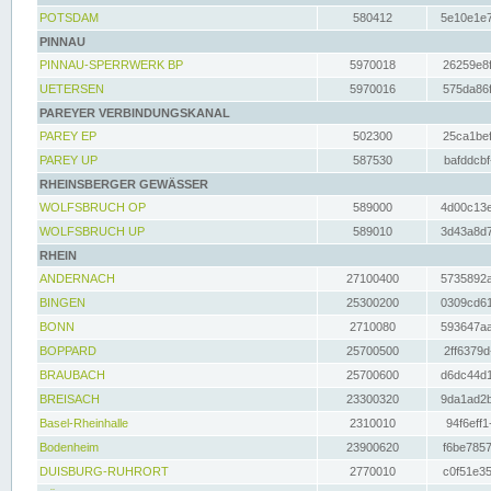
POTSDAM
580412
5e10e1e7
PINNAU
PINNAU-SPERRWERK BP
5970018
26259e8f
UETERSEN
5970016
575da86f
PAREYER VERBINDUNGSKANAL
PAREY EP
502300
25ca1bef
PAREY UP
587530
bafddcbf
RHEINSBERGER GEWÄSSER
WOLFSBRUCH OP
589000
4d00c13e
WOLFSBRUCH UP
589010
3d43a8d7
RHEIN
ANDERNACH
27100400
5735892a
BINGEN
25300200
0309cd61
BONN
2710080
593647aa
BOPPARD
25700500
2ff6379d
BRAUBACH
25700600
d6dc44d1
BREISACH
23300320
9da1ad2b
Basel-Rheinhalle
2310010
94f6eff1
Bodenheim
23900620
f6be7857
DUISBURG-RUHRORT
2770010
c0f51e35