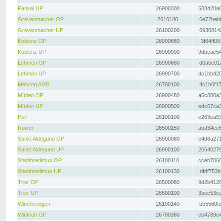
Fankel UP
26900300
583420a8
Grevenmacher OP
2610180
6e72bebf
Grevenmacher UP
26100200
69308142
Koblenz OP
26900880
3f64ff08
Koblenz UP
26900900
9dbcac54
Lehmen OP
26900680
d0abe01a
Lehmen UP
26900700
dc1bb420
Mehring AMS
26700100
4c1b6f17
Müden OP
26900480
a5c880a3
Müden UP
26900500
edc67ca3
Perl
26100100
c263ea53
Ruwer
26500150
abd34ee6
Sankt Aldegund OP
26900080
e4d6a271
Sankt Aldegund UP
26900100
20640279
Stadtbredimus OP
26100110
cceb7060
Stadtbredimus UP
26100130
dfdf753b
Trier OP
26500080
9d2b4126
Trier UP
26500100
3bec53ca
Wincheringen
26100140
bb5560fc
Wintrich OP
26700380
cb4789e4