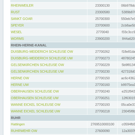
RHEINWEILER
23300130
06b978dd
RUST
23300580
5389b878
SANKT GOAR
25700300
550eb7e9
SPEYER
23700600
2cb8ae5b
WESEL
2770040
f33c3cc9
WORMS
23900200
844a620f
RHEIN-HERNE-KANAL
DUISBURG-MEIDERICH SCHLEUSE OW
27700262
f18e81da
DUISBURG-MEIDERICH SCHLEUSE UW
27700273
48780245
GELSENKIRCHEN SCHLEUSE OW
27700229
5b9f8134
GELSENKIRCHEN SCHLEUSE UW
27700230
427318d0
HERNE OW
27700150
ac6c4362
HERNE UW
27700160
b9975ea1
OBERHAUSEN SCHLEUSE OW
27700240
e251f943
OBERHAUSEN SCHLEUSE UW
27700251
12f63015
WANNE EICKEL SCHLEUSE OW
27700193
05ca0e33
WANNE EICKEL SCHLEUSE UW
27700218
23045f8b
RUHR
Hattingen
2769510000100
c0594fb5
RUHRWEHR OW
27600090
12a3037f