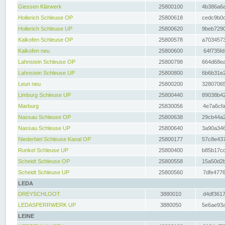
Giessen Klärwerk
25800100
4b386a6a
Hollerich Schleuse OP
25800618
cedc9b0c
Hollerich Schleuse UP
25800620
9beb7290
Kalkofen Schleuse OP
25800578
a7034573
Kalkofen neu
25800600
64f735fd
Lahnstein Schleuse OP
25800798
664d68ea
Lahnstein Schleuse UP
25800800
6b6b31e2
Leun neu
25800200
32807065
Limburg Schleuse UP
25800440
89038b42
Marburg
25830056
4e7a6cfa
Nassau Schleuse OP
25800638
29cb44a2
Nassau Schleuse UP
25800640
3a90a346
Niederbiel Schleuse Kanal OP
25800177
57c8e437
Runkel Schleuse UP
25800400
b85b17cc
Scheidt Schleuse OP
25800558
15a50d2b
Scheidt Schleuse UP
25800560
7dfe4776
LEDA
DREYSCHLOOT
3880010
d4df3617
LEDASPERRWERK UP
3880050
5e6ae93a
LEINE