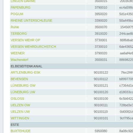
LINGEN-DARME
3500015
200363fc
PAPENBURG
3790010
ec4a598d
POGUM
3950020
5d1e4350
RHEINE UNTERSCHLEUSE
3390020
50a449ba
Rühle
3500070
15456f75
TERBORG
3910020
244cae8b
VERSEN WEHR OP
3730001
86f8dbab
VERSEN WEHRDURCHSTICH
3730010
6de43652
WEENER
3790020
aa6af4e6
Wachendorf
3500031
88698229
ELBESEITENKANAL
ARTLENBURG-ESK
90100122
7fec2f4f
BEVENSEN
90100112
b8997708
LÜNEBURG OW
90100121
c7364d1e
LÜNEBURG UW
90100120
d18033cd
OSLOSS
90100100
6c5b6422
UELZEN OW
90100111
728bd3e3
UELZEN UW
90100110
0d0082cf
WITTINGEN
90100101
9cf795ce
ESTE
BUXTEHUDE
5950080
8a08c920