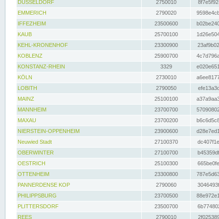
DÜSSELDORF
2750010
8f7e5f92
EMMERICH
2790020
9598e4cb
IFFEZHEIM
23500600
b02be240
KAUB
25700100
1d26e504
KEHL-KRONENHOF
23300900
23af9b02
KOBLENZ
25900700
4c7d796a
KONSTANZ-RHEIN
3329
e020e651
KÖLN
2730010
a6ee8177
LOBITH
2790050
efe13a3d
MAINZ
25100100
a37a9aa3
MANNHEIM
23700700
57090802
MAXAU
23700200
b6c6d5c8
NIERSTEIN-OPPENHEIM
23900600
d28e7ed1
Neuwied Stadt
27100370
dc407f1e
OBERWINTER
27100700
b45359df
OESTRICH
25100300
665be0fe
OTTENHEIM
23300800
787e5d63
PANNERDENSE KOP
2790060
3046493f
PHILIPPSBURG
23700500
88e972e1
PLITTERSDORF
23500700
6b774802
REES
2790010
2f025389