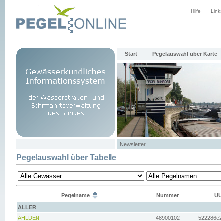
Hilfe
Link
Start
Pegelauswahl über Karte
Newsletter
Pegelauswahl über Tabelle
Pegelname
Nummer
UU
ALLER
AHLDEN
48900102
522286e2