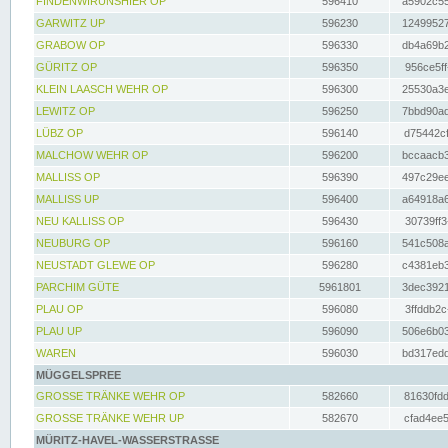
FINDENWIRUNSHIER OP
596410
a5902c55
GARWITZ UP
596230
12499527
GRABOW OP
596330
db4a69b2
GÜRITZ OP
596350
956ce5ff
KLEIN LAASCH WEHR OP
596300
25530a3e
LEWITZ OP
596250
7bbd90ad
LÜBZ OP
596140
d75442cf
MALCHOW WEHR OP
596200
bccaacb3
MALLISS OP
596390
497c29ee
MALLISS UP
596400
a64918a6
NEU KALLISS OP
596430
30739ff3
NEUBURG OP
596160
541c508a
NEUSTADT GLEWE OP
596280
c4381eb3
PARCHIM GÜTE
5961801
3dec3921
PLAU OP
596080
3ffddb2c
PLAU UP
596090
506e6b03
WAREN
596030
bd317edd
MÜGGELSPREE
GROSSE TRÄNKE WEHR OP
582660
81630fdd
GROSSE TRÄNKE WEHR UP
582670
cfad4ee5
MÜRITZ-HAVEL-WASSERSTRASSE