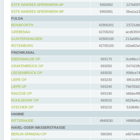
ESTE INNERES SPERRWERK AP
5950082
227b83f7
ESTE INNERES SPERRWERK BP
5950081
5fea1a12
FULDA
BONAFORTH
42900201
23721dfd
GREBENAU
42700202
acd63934
GUNTERSHAUSEN
42900100
213a585d
ROTENBURG
42700100
d1ba62a4
FINOWKANAL
EBERSWALDE OP
693170
3cd46cc7
GRAFENBRÜCK OP
693050
547422fb
LEESENBRÜCK OP
693030
f099ce74
LIEPE OP
693230
6f81b35f
LIEPE UP
693240
79d783d3
RAGÖSE OP
693190
b6bbe4f8
RUHLSDORF OP
693010
6629a4ca
STECHER OP
693210
516fbf8c
HAMME
RITTERHUDE
4940030
f49855d8
HAVEL-ODER-WASSERSTRASSE
BERLIN-SPANDAU OP
580300
e607a4b6