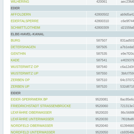
WILHERING
420061
aec23fd6
EDER
AFFOLDERN
42800502
ab9d5a42
EDERTALSPERRE
42800310
c6e9f744
SCHMITTLOTHEIM
42800309
d2155fa6
ELBE-HAVEL-KANAL
BURG
587507
831ad501
DETERSHAGEN
587505
a7b1eda9
GENTHIN
587535
e9e7f20c
KADE
587541
e4f29379
WUSTERWITZ OP
587540
c6a12d34
WUSTERWITZ UP
587550
3bfcf759
ZERBEN OP
587510
64c37072
ZERBEN UP
587520
532d8718
EIDER
EIDER-SPERRWERK BP
9520081
8ac85e6c
FRIEDRICHSTADT STRASSENBRÜCKE
9520060
721313e7
LEXFÄHRE OBERWASSER
9520020
86c5688f
LEXFÄHRE UNTERWASSER
9520030
7f01fbd8
NORDFELD OBERWASSER
9520040
61394669
NORDFELD UNTERWASSER
9520050
cb93548e