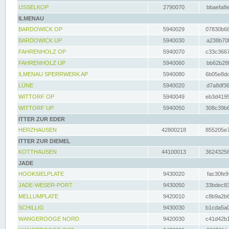
IJSSELKOP
2790070
bbaefa8e
ILMENAU
BARDOWICK OP
5940029
07830b68
BARDOWICK UP
5940030
a238b70f
FAHRENHOLZ OP
5940070
c33c3667
FAHRENHOLZ UP
5940060
bb62b28f
ILMENAU SPERRWERK AP
5940080
6b05e8dc
LÜNE
5940020
d7a8df36
WITTORF OP
5940049
eb3d4195
WITTORF UP
5940050
308c39b6
ITTER ZUR EDER
HERZHAUSEN
42800218
855205e7
ITTER ZUR DIEMEL
KOTTHAUSEN
44100013
36243256
JADE
HOOKSIELPLATE
9430020
fac30fe9
JADE-WESER-PORT
9430050
33bdec83
MELLUMPLATE
9420010
c8b9a2b6
SCHILLIG
9430030
b1cda5a0
WANGEROOGE NORD
9420030
c41d42b1