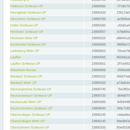
Heilbronn Schleuse UP
23800560
f77df170
Hessigheim Schleuse UP
23800420
23517de9
Hirschhorn Schleuse UP
23800700
acf505dd
Hofen Schleuse UP
23800260
cf2af1a4
Horkheim Schleuse UP
23800557
b76bf04c
Horkheim Wehr UP
23800520
d9b441a5
Kochendorf Schleuse UP
23800600
8f695e71
Ladenburg Wehr UP
23800820
70cee7df
Lauffen
23800500
8559d1a0
Lauffen Schleuse UP
23800501
2f7cb553
Mannheim Neckar
23800900
25582d3f
Marbach Schleuse UP
23800322
456974a8
Marbach Wehr UP
23800320
a73a9cb4
Neckargemünd Schleuse UP
23800740
7be3ff2e
Neckarsteinach Schleuse UP
23800720
d64d07f7
Neckarsulm Wehr UP
23800580
845944f8
Neckarzimmern Schleuse UP
23800640
f00c7183
Oberesslingen Schleuse UP
23800145
cbfae6bc
Oberesslingen Wehr UP
23800140
9de0843a
Obertürkheim Schleuse UP
23800200
80e002d8