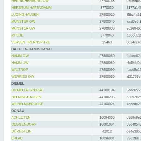
HENRICHENBURG UW
27700133
e6b68bc2
HERBRUM HAFENDAMM
3770030
8177a148
LÜDINGHAUSEN
27800020
f5bc4a51
MÜNSTER OW
27800040
ccd3e8f1
MÜNSTER UW
27800030
ed260406
RHEDE
3770040
16508b11
VERSEN TRENNSPITZE
25463
0024cc40
DATTELN-HAMM-KANAL
HAMM OW
27800060
4dbce62d
HAMM UW
27800080
4ef9dd9c
WALTROP
27800090
facc5c16
WERRIES OW
27800050
d31767ef
DIEMEL
DIEMELTALSPERRE
44100104
5cdc6555
HELMINGHAUSEN
44100206
33092c28
WILHELMSBRÜCKE
44100024
7deedc21
DONAU
ACHLEITEN
10094006
c389c9e2
DEGGENDORF
10081004
53d40547
DÜRNSTEIN
42012
ce4e3050
ERLAU
10096001
99619dc5