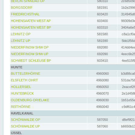
BERLIN-SPANDAU UP
580310
2c68509c
BORGSDORF
581591
1b2e2996
FRIEDRICHSTHAL
603420
314945d6
HOHENSAATEN WEST AP
603400
99309d3e
HOHENSAATEN WEST BP
603310
3404a6e5
LEHNITZ OP
581580
c8a1cf0a
LEHNITZ UP
581590
5bb1f56d
NIEDERFINOW SHW OP
692080
414dd4ee
NIEDERFINOW SHW UP
692090
4eec6b25
SCHWEDT SCHLEUSE BP
603410
4ee515f9
HUNTE
BUTTELERHÖRNE
4960060
b3d88ca6
ELSFLETH OHRT
4960080
531da758
HOLLERSIEL
4960050
2eacef2f
HUNTEBRÜCK
4960070
2e1d458b
OLDENBURG-DRIELAKE
4960030
1b51e55e
REITHÖRNE
4960040
c9df61c4
HAVELKANAL
SCHÖNWALDE OP
587050
d8ef9f21
SCHÖNWALDE UP
587060
b6650b13
IJSSEL