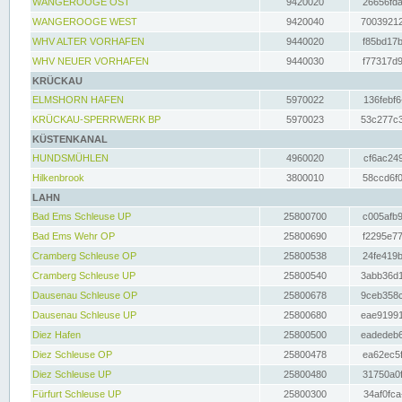
WANGEROOGE OST
9420020
26656fda
WANGEROOGE WEST
9420040
70039212
WHV ALTER VORHAFEN
9440020
f85bd17b
WHV NEUER VORHAFEN
9440030
f77317d9
KRÜCKAU
ELMSHORN HAFEN
5970022
136febf6
KRÜCKAU-SPERRWERK BP
5970023
53c277c3
KÜSTENKANAL
HUNDSMÜHLEN
4960020
cf6ac249
Hilkenbrook
3800010
58ccd6f0
LAHN
Bad Ems Schleuse UP
25800700
c005afb9
Bad Ems Wehr OP
25800690
f2295e77
Cramberg Schleuse OP
25800538
24fe419b
Cramberg Schleuse UP
25800540
3abb36d1
Dausenau Schleuse OP
25800678
9ceb358c
Dausenau Schleuse UP
25800680
eae91991
Diez Hafen
25800500
eadedeb6
Diez Schleuse OP
25800478
ea62ec5f
Diez Schleuse UP
25800480
31750a0f
Fürfurt Schleuse UP
25800300
34af0fca