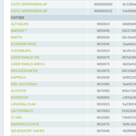
OSTE-SPERRWERK AP
9000000590
8c3295dc
OSTE-SPERRWERK BP
9000000532
7cb4566b
OSTSEE
ALTHAGEN
9650024
b8d05bf9
BARHÖFT
9650040
09227288
BARTH
9650030
00c33ed9
ECKERNFÖRDE
9610045
1faa9b2c
FLENSBURG
9610010
9e19c411
GREIFSWALD OIE
9690078
087b6386
GREIFSWALD-WIECK
9650073
6b53ef42
HEILIGENHAFEN
9610070
06219dd9
KAPPELN
9610035
b09f2243
KIEL-HOLTENAU
9610066
3ad4013f
KLOSTER
9670050
905e7328
KOSEROW
9690093
c0f33a36
LANGBALLIGAU
9610015
5a33bf14
LAUTERBACH
9670063
91922b9b
LT KIEL
9610050
736437d7
MARIENLEUCHTE
9610075
8effc15d
NEUENDORF HAFEN
9670046
492f85b8