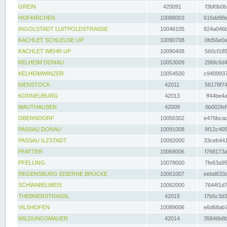
GREIN
420091
f3bf0b0b
HOFKIRCHEN
10088003
616dd98e
INGOLSTADT LUITPOLDSTRASSE
10046105
824a046b
KACHLET SCHLEUSE UP
10090708
0fd56e0a
KACHLET WEHR UP
10090408
560cf185
KELHEIM DONAU
10053009
296fc6d4
KELHEIMWINZER
10054500
c9409937
KIENSTOCK
42011
56178f74
KORNEUBURG
42013
ff44be4a
MAUTHAUSEN
42009
6b002fef
OBERNDORF
10056302
e476bcad
PASSAU DONAU
10091008
9f12c405
PASSAU ILZSTADT
10092000
33ceb441
PFATTER
10068006
f768173a
PFELLING
10078000
7fe63a95
REGENSBURG EISERNE BRÜCKE
10061007
eebd633a
SCHWABELWEIS
10062000
7644f1d7
THEBNERSTRASSL
42015
f7b5c3d3
VILSHOFEN
10089006
e6d68ab7
WILDUNGSMAUER
42014
35846b8b