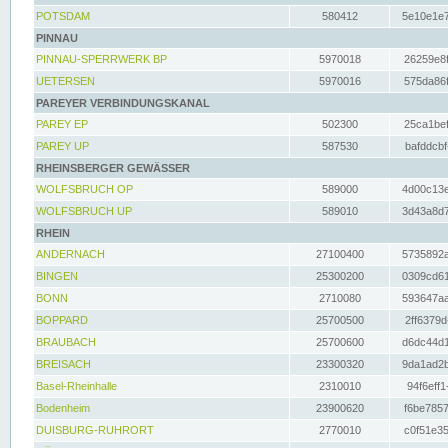
POTSDAM
580412
5e10e1e7
PINNAU
PINNAU-SPERRWERK BP
5970018
26259e8f
UETERSEN
5970016
575da86f
PAREYER VERBINDUNGSKANAL
PAREY EP
502300
25ca1bef
PAREY UP
587530
bafddcbf
RHEINSBERGER GEWÄSSER
WOLFSBRUCH OP
589000
4d00c13e
WOLFSBRUCH UP
589010
3d43a8d7
RHEIN
ANDERNACH
27100400
5735892a
BINGEN
25300200
0309cd61
BONN
2710080
593647aa
BOPPARD
25700500
2ff6379d
BRAUBACH
25700600
d6dc44d1
BREISACH
23300320
9da1ad2b
Basel-Rheinhalle
2310010
94f6eff1
Bodenheim
23900620
f6be7857
DUISBURG-RUHRORT
2770010
c0f51e35