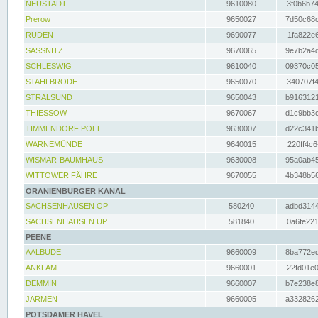
NEUSTADT
9610080
3f0b6b74
Prerow
9650027
7d50c68c
RUDEN
9690077
1fa822e6
SASSNITZ
9670065
9e7b2a4d
SCHLESWIG
9610040
09370c05
STAHLBRODE
9650070
340707f4
STRALSUND
9650043
b9163121
THIESSOW
9670067
d1c9bb3c
TIMMENDORF POEL
9630007
d22c341b
WARNEMÜNDE
9640015
220ff4c6
WISMAR-BAUMHAUS
9630008
95a0ab45
WITTOWER FÄHRE
9670055
4b348b56
ORANIENBURGER KANAL
SACHSENHAUSEN OP
580240
adbd3144
SACHSENHAUSEN UP
581840
0a6fe221
PEENE
AALBUDE
9660009
8ba772ed
ANKLAM
9660001
22fd01e0
DEMMIN
9660007
b7e238e8
JARMEN
9660005
a3328262
POTSDAMER HAVEL