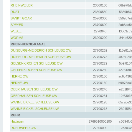
RHEINWEILER
23300130
06b978dd
RUST
23300580
5389b878
SANKT GOAR
25700300
550eb7e9
SPEYER
23700600
2cb8ae5b
WESEL
2770040
f33c3cc9
WORMS
23900200
844a620f
RHEIN-HERNE-KANAL
DUISBURG-MEIDERICH SCHLEUSE OW
27700262
f18e81da
DUISBURG-MEIDERICH SCHLEUSE UW
27700273
48780245
GELSENKIRCHEN SCHLEUSE OW
27700229
5b9f8134
GELSENKIRCHEN SCHLEUSE UW
27700230
427318d0
HERNE OW
27700150
ac6c4362
HERNE UW
27700160
b9975ea1
OBERHAUSEN SCHLEUSE OW
27700240
e251f943
OBERHAUSEN SCHLEUSE UW
27700251
12f63015
WANNE EICKEL SCHLEUSE OW
27700193
05ca0e33
WANNE EICKEL SCHLEUSE UW
27700218
23045f8b
RUHR
Hattingen
2769510000100
c0594fb5
RUHRWEHR OW
27600090
12a3037f