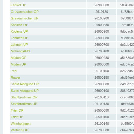
Fankel UP
26900300
583420a8
Grevenmacher OP
2610180
6e72bebf
Grevenmacher UP
26100200
69308142
Koblenz OP
26900880
3f64ff08
Koblenz UP
26900900
9dbcac54
Lehmen OP
26900680
d0abe01a
Lehmen UP
26900700
dc1bb420
Mehring AMS
26700100
4c1b6f17
Müden OP
26900480
a5c880a3
Müden UP
26900500
edc67ca3
Perl
26100100
c263ea53
Ruwer
26500150
abd34ee6
Sankt Aldegund OP
26900080
e4d6a271
Sankt Aldegund UP
26900100
20640279
Stadtbredimus OP
26100110
cceb7060
Stadtbredimus UP
26100130
dfdf753b
Trier OP
26500080
9d2b4126
Trier UP
26500100
3bec53ca
Wincheringen
26100140
bb5560fc
Wintrich OP
26700380
cb4789e4