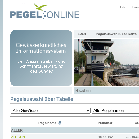
Hilfe
Link
Start
Pegelauswahl über Karte
Newsletter
Pegelauswahl über Tabelle
Pegelname
Nummer
UU
ALLER
AHLDEN
48900102
522286e2