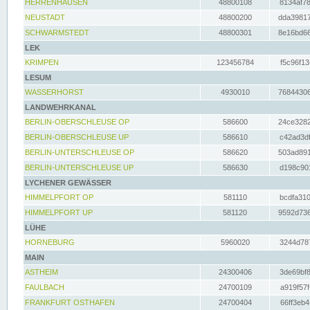
HERRENHAUSEN
48800108
8134af78
NEUSTADT
48800200
dda39817
SCHWARMSTEDT
48800301
8e16bd66
LEK
KRIMPEN
123456784
f5c96f13
LESUM
WASSERHORST
4930010
76844306
LANDWEHRKANAL
BERLIN-OBERSCHLEUSE OP
586600
24ce3282
BERLIN-OBERSCHLEUSE UP
586610
c42ad3df
BERLIN-UNTERSCHLEUSE OP
586620
503ad891
BERLIN-UNTERSCHLEUSE UP
586630
d198c901
LYCHENER GEWÄSSER
HIMMELPFORT OP
581110
bcdfa310
HIMMELPFORT UP
581120
9592d736
LÜHE
HORNEBURG
5960020
3244d787
MAIN
ASTHEIM
24300406
3de69bf8
FAULBACH
24700109
a919f57f
FRANKFURT OSTHAFEN
24700404
66ff3eb4