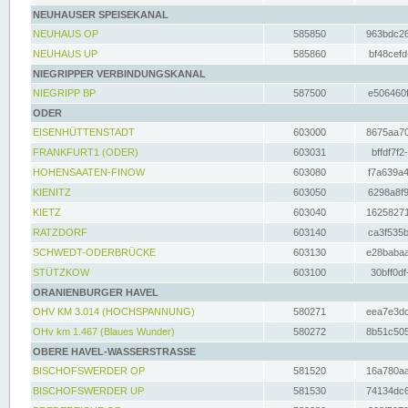
NEUHAUSER SPEISEKANAL
NEUHAUS OP
585850
963bdc26
NEUHAUS UP
585860
bf48cefd
NIEGRIPPER VERBINDUNGSKANAL
NIEGRIPP BP
587500
e506460f
ODER
EISENHÜTTENSTADT
603000
8675aa70
FRANKFURT1 (ODER)
603031
bffdf7f2
HOHENSAATEN-FINOW
603080
f7a639a4
KIENITZ
603050
6298a8f9
KIETZ
603040
16258271
RATZDORF
603140
ca3f535b
SCHWEDT-ODERBRÜCKE
603130
e28babaa
STÜTZKOW
603100
30bff0df
ORANIENBURGER HAVEL
OHV KM 3.014 (HOCHSPANNUNG)
580271
eea7e3dc
OHv km 1.467 (Blaues Wunder)
580272
8b51c505
OBERE HAVEL-WASSERSTRASSE
BISCHOFSWERDER OP
581520
16a780aa
BISCHOFSWERDER UP
581530
74134dc6