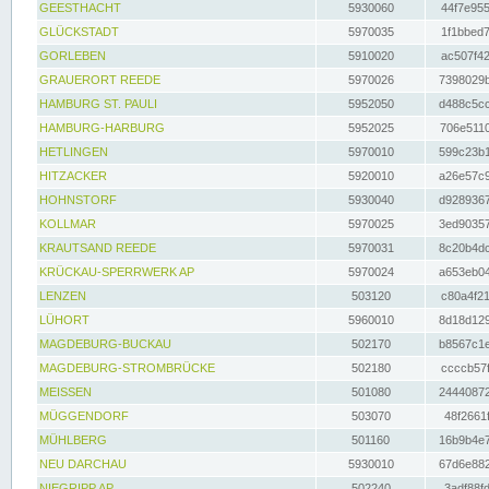
GEESTHACHT
5930060
44f7e955
GLÜCKSTADT
5970035
1f1bbed7
GORLEBEN
5910020
ac507f42
GRAUERORT REEDE
5970026
7398029b
HAMBURG ST. PAULI
5952050
d488c5cc
HAMBURG-HARBURG
5952025
706e5110
HETLINGEN
5970010
599c23b1
HITZACKER
5920010
a26e57c9
HOHNSTORF
5930040
d9289367
KOLLMAR
5970025
3ed90357
KRAUTSAND REEDE
5970031
8c20b4dc
KRÜCKAU-SPERRWERK AP
5970024
a653eb04
LENZEN
503120
c80a4f21
LÜHORT
5960010
8d18d129
MAGDEBURG-BUCKAU
502170
b8567c1e
MAGDEBURG-STROMBRÜCKE
502180
ccccb57f
MEISSEN
501080
24440872
MÜGGENDORF
503070
48f2661f
MÜHLBERG
501160
16b9b4e7
NEU DARCHAU
5930010
67d6e882
NIEGRIPP AP
502240
3adf88fd