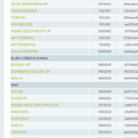
STÖR-SPERRWERK AP
5970041
d9acdbec
TANGERMÜNDE
502350
13e91b77
TORGAU
501261
83bbaedb
VOCKERODE
501480
ae93f2a5
WEHR GEESTHACHT UP
5930062
0f7f58a8
WITTENBERG
501420
070b1eb4
WITTENBERGE
503050
cbf3cd49
ZOLLENSPIEKER
5930090
3de8ea26
ELBE-LÜBECK-KANAL
BÜSSAU UP
9669040
bf7bb8e8
DONNERSCHLEUSE OP
9660049
45634232
MÖLLN
9660050
46644438
EMS
DALUM
3550040
ad357e52
DUKEGAT
3990020
7753c1fa
EMDEN NEUE SEESCHLEUSE
3970010
edfdf747
EMSHÖRN
9340010
c8af067c
FUESTRUP
3310010
3a8ed45f
KNOCK
3990010
438b565e
LEERORT
3910010
abb23dad