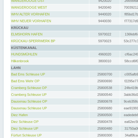
WANGEROOGE OST
9420020
26656fda
WANGEROOGE WEST
9420040
70039212
WHV ALTER VORHAFEN
9440020
f85bd17b
WHV NEUER VORHAFEN
9440030
f77317d9
KRÜCKAU
ELMSHORN HAFEN
5970022
136febf6
KRÜCKAU-SPERRWERK BP
5970023
53c277c3
KÜSTENKANAL
HUNDSMÜHLEN
4960020
cf6ac249
Hilkenbrook
3800010
58ccd6f0
LAHN
Bad Ems Schleuse UP
25800700
c005afb9
Bad Ems Wehr OP
25800690
f2295e77
Cramberg Schleuse OP
25800538
24fe419b
Cramberg Schleuse UP
25800540
3abb36d1
Dausenau Schleuse OP
25800678
9ceb358c
Dausenau Schleuse UP
25800680
eae91991
Diez Hafen
25800500
eadedeb6
Diez Schleuse OP
25800478
ea62ec5f
Diez Schleuse UP
25800480
31750a0f
Fürfurt Schleuse UP
25800300
34af0fca