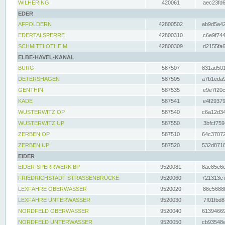
WILHERING
420061
aec23fd6
EDER
AFFOLDERN
42800502
ab9d5a42
EDERTALSPERRE
42800310
c6e9f744
SCHMITTLOTHEIM
42800309
d2155fa6
ELBE-HAVEL-KANAL
BURG
587507
831ad501
DETERSHAGEN
587505
a7b1eda9
GENTHIN
587535
e9e7f20c
KADE
587541
e4f29379
WUSTERWITZ OP
587540
c6a12d34
WUSTERWITZ UP
587550
3bfcf759
ZERBEN OP
587510
64c37072
ZERBEN UP
587520
532d8718
EIDER
EIDER-SPERRWERK BP
9520081
8ac85e6c
FRIEDRICHSTADT STRASSENBRÜCKE
9520060
721313e7
LEXFÄHRE OBERWASSER
9520020
86c5688f
LEXFÄHRE UNTERWASSER
9520030
7f01fbd8
NORDFELD OBERWASSER
9520040
61394669
NORDFELD UNTERWASSER
9520050
cb93548e