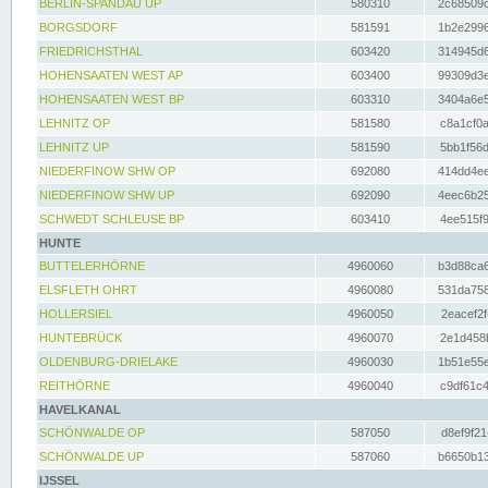
BERLIN-SPANDAU UP
580310
2c68509c
BORGSDORF
581591
1b2e2996
FRIEDRICHSTHAL
603420
314945d6
HOHENSAATEN WEST AP
603400
99309d3e
HOHENSAATEN WEST BP
603310
3404a6e5
LEHNITZ OP
581580
c8a1cf0a
LEHNITZ UP
581590
5bb1f56d
NIEDERFINOW SHW OP
692080
414dd4ee
NIEDERFINOW SHW UP
692090
4eec6b25
SCHWEDT SCHLEUSE BP
603410
4ee515f9
HUNTE
BUTTELERHÖRNE
4960060
b3d88ca6
ELSFLETH OHRT
4960080
531da758
HOLLERSIEL
4960050
2eacef2f
HUNTEBRÜCK
4960070
2e1d458b
OLDENBURG-DRIELAKE
4960030
1b51e55e
REITHÖRNE
4960040
c9df61c4
HAVELKANAL
SCHÖNWALDE OP
587050
d8ef9f21
SCHÖNWALDE UP
587060
b6650b13
IJSSEL