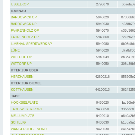
IJSSELKOP
2790070
bbaefa8e
ILMENAU
BARDOWICK OP
5940029
07830b68
BARDOWICK UP
5940030
a238b70f
FAHRENHOLZ OP
5940070
c33c3667
FAHRENHOLZ UP
5940060
bb62b28f
ILMENAU SPERRWERK AP
5940080
6b05e8dc
LÜNE
5940020
d7a8df36
WITTORF OP
5940049
eb3d4195
WITTORF UP
5940050
308c39b6
ITTER ZUR EDER
HERZHAUSEN
42800218
855205e7
ITTER ZUR DIEMEL
KOTTHAUSEN
44100013
36243256
JADE
HOOKSIELPLATE
9430020
fac30fe9
JADE-WESER-PORT
9430050
33bdec83
MELLUMPLATE
9420010
c8b9a2b6
SCHILLIG
9430030
b1cda5a0
WANGEROOGE NORD
9420030
c41d42b1