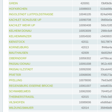
GREIN
420091
f3bf0b0b
HOFKIRCHEN
10088003
616dd98e
INGOLSTADT LUITPOLDSTRASSE
10046105
824a046b
KACHLET SCHLEUSE UP
10090708
0fd56e0a
KACHLET WEHR UP
10090408
560cf185
KELHEIM DONAU
10053009
296fc6d4
KELHEIMWINZER
10054500
c9409937
KIENSTOCK
42011
56178f74
KORNEUBURG
42013
ff44be4a
MAUTHAUSEN
42009
6b002fef
OBERNDORF
10056302
e476bcad
PASSAU DONAU
10091008
9f12c405
PASSAU ILZSTADT
10092000
33ceb441
PFATTER
10068006
f768173a
PFELLING
10078000
7fe63a95
REGENSBURG EISERNE BRÜCKE
10061007
eebd633a
SCHWABELWEIS
10062000
7644f1d7
THEBNERSTRASSL
42015
f7b5c3d3
VILSHOFEN
10089006
e6d68ab7
WILDUNGSMAUER
42014
35846b8b