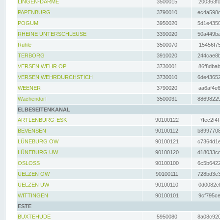
LINGEN-DARME
3500015
200363fc
PAPENBURG
3790010
ec4a598d
POGUM
3950020
5d1e4350
RHEINE UNTERSCHLEUSE
3390020
50a449ba
Rühle
3500070
15456f75
TERBORG
3910020
244cae8b
VERSEN WEHR OP
3730001
86f8dbab
VERSEN WEHRDURCHSTICH
3730010
6de43652
WEENER
3790020
aa6af4e6
Wachendorf
3500031
88698229
ELBESEITENKANAL
ARTLENBURG-ESK
90100122
7fec2f4f
BEVENSEN
90100112
b8997708
LÜNEBURG OW
90100121
c7364d1e
LÜNEBURG UW
90100120
d18033cd
OSLOSS
90100100
6c5b6422
UELZEN OW
90100111
728bd3e3
UELZEN UW
90100110
0d0082cf
WITTINGEN
90100101
9cf795ce
ESTE
BUXTEHUDE
5950080
8a08c920