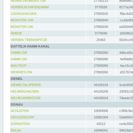
HENRICHENBURG UW
27700133
e6b68bc2
HERBRUM HAFENDAMM
3770030
8177a148
LÜDINGHAUSEN
27800020
f5bc4a51
MÜNSTER OW
27800040
ccd3e8f1
MÜNSTER UW
27800030
ed260406
RHEDE
3770040
16508b11
VERSEN TRENNSPITZE
25463
0024cc40
DATTELN-HAMM-KANAL
HAMM OW
27800060
4dbce62d
HAMM UW
27800080
4ef9dd9c
WALTROP
27800090
facc5c16
WERRIES OW
27800050
d31767ef
DIEMEL
DIEMELTALSPERRE
44100104
5cdc6555
HELMINGHAUSEN
44100206
33092c28
WILHELMSBRÜCKE
44100024
7deedc21
DONAU
ACHLEITEN
10094006
c389c9e2
DEGGENDORF
10081004
53d40547
DÜRNSTEIN
42012
ce4e3050
ERLAU
10096001
99619dc5