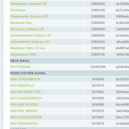
Pleidelsheim Schleuse UP
23800400
6e183f4b
Plochingen
23800100
be7ce40e
Poppenweiler Schleuse UP
23800300
f4854a4c
Rockenau SKA
23800690
4c00a166
Rockenau Schleuse UP
23800680
5ab4f00f
Schwabenheim Schleuse UP
23800800
ec9d3a4d
Untertürkheim Schleuse UP
23800220
a5ca02fb
Wieblingen Wehr UP neu
23800780
66d887a6
Ziegelhausen AMS
23800745
3944c1fd
NEUE MAAS
ROTTERDAM
123456786
a269e3be
NORD-OSTSEE-KANAL
AWK STROHBRÜCK
5970069
0e192297
NOK BREIHOLZ
5970075
4a904d59
NOK BRUNSBÜTTEL
5970091
85fc0dac
NOK DÜKERSWISCH
5970085
3954300d
NOK KIEL AUSSEN
5650068
6dc44585
NOK KIEL BINNEN
5979020
8af24d6a
NOK KÖNIGSFÖRDE
5970067
d0ec2790
NOK RENDSBURG
5970074
8c8afb56