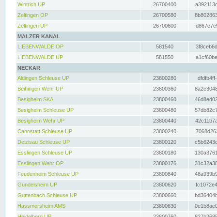
Wintrich UP
26700400
a392113c
Zeltingen OP
26700580
8b802863
Zeltingen UP
26700600
d867e7e9
MALZER KANAL
LIEBENWALDE OP
581540
3f8ceb6d
LIEBENWALDE UP
581550
a1cf60be
NECKAR
Aldingen Schleuse UP
23800280
dfdfb4ff
Beihingen Wehr UP
23800360
8a2e3048
Besigheim SKA
23800460
46d8ed02
Besigheim Schleuse UP
23800480
57db82c7
Besigheim Wehr UP
23800440
42c11b7a
Cannstatt Schleuse UP
23800240
7068d262
Deizisau Schleuse UP
23800120
c5b6243d
Esslingen Schleuse UP
23800180
130a3761
Esslingen Wehr OP
23800176
31c32a38
Feudenheim Schleuse UP
23800840
48a939b9
Gundelsheim UP
23800620
fc1072e4
Guttenbach Schleuse UP
23800660
bd36404b
Hassmersheim AMS
23800630
0e1b8ae0
Heidelberg UP
23800760
827b2685