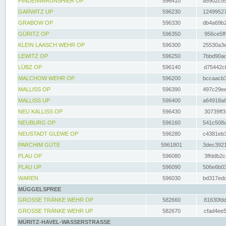
FINDENWIRUNSHIER OP
596410
a5902c55
GARWITZ UP
596230
12499527
GRABOW OP
596330
db4a69b2
GÜRITZ OP
596350
956ce5ff
KLEIN LAASCH WEHR OP
596300
25530a3e
LEWITZ OP
596250
7bbd90ad
LÜBZ OP
596140
d75442cf
MALCHOW WEHR OP
596200
bccaacb3
MALLISS OP
596390
497c29ee
MALLISS UP
596400
a64918a6
NEU KALLISS OP
596430
30739ff3
NEUBURG OP
596160
541c508a
NEUSTADT GLEWE OP
596280
c4381eb3
PARCHIM GÜTE
5961801
3dec3921
PLAU OP
596080
3ffddb2c
PLAU UP
596090
506e6b03
WAREN
596030
bd317edd
MÜGGELSPREE
GROSSE TRÄNKE WEHR OP
582660
81630fdd
GROSSE TRÄNKE WEHR UP
582670
cfad4ee5
MÜRITZ-HAVEL-WASSERSTRASSE