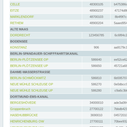
CELLE
48300105
b475386c
EITZE
48900237
47174d8f
MARKLENDORF
48700103
8b4f9f7c
RETHEM
48900204
5aaed954
ALTE MAAS
DORDRECHT
123456785
6c6f84c2
BODENSEE
KONSTANZ
906
aa9179c1
BERLIN-SPANDAUER-SCHIFFFAHRTSKANAL
BERLIN-PLÖTZENSEE OP
586640
ee52ce62
BERLIN-PLÖTZENSEE UP
586650
45721a68
DAHME-WASSERSTRASSE
BERLIN-SCHMÖCKWITZ
586810
6b595707
NEUE MÜHLE SCHLEUSE OP
586270
0e0dbcc9
NEUE MÜHLE SCHLEUSE UP
586280
c9a6c3bf
DORTMUND-EMS-KANAL
BERGESHÖVEDE
34000010
ade3a084
Groppenbruch
27700122
7bbdb421
HASEHUBBRÜCKE
3690010
04572010
HENRICHENBURG OW
27700111
70bee932