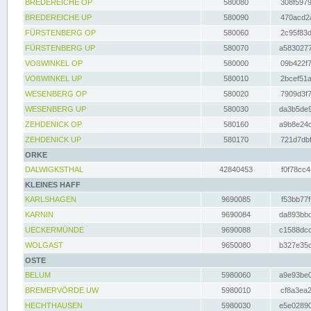
BREDEREICHE OP
580080
308f5979
BREDEREICHE UP
580090
470acd2a
FÜRSTENBERG OP
580060
2c95f83d
FÜRSTENBERG UP
580070
a5830277
VOßWINKEL OP
580000
09b422f7
VOßWINKEL UP
580010
2bcef51a
WESENBERG OP
580020
7909d3f7
WESENBERG UP
580030
da3b5de9
ZEHDENICK OP
580160
a9b8e24c
ZEHDENICK UP
580170
721d7dbf
ORKE
DALWIGKSTHAL
42840453
f0f78cc4
KLEINES HAFF
KARLSHAGEN
9690085
f53bb77f
KARNIN
9690084
da893bbd
UECKERMÜNDE
9690088
c1588dcc
WOLGAST
9650080
b327e35c
OSTE
BELUM
5980060
a9e93be0
BREMERVÖRDE UW
5980010
cf8a3ea2
HECHTHAUSEN
5980030
e5e02890