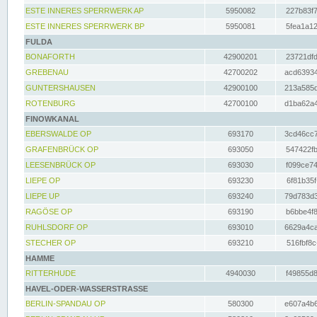
ESTE INNERES SPERRWERK AP
5950082
227b83f7
ESTE INNERES SPERRWERK BP
5950081
5fea1a12
FULDA
BONAFORTH
42900201
23721dfd
GREBENAU
42700202
acd63934
GUNTERSHAUSEN
42900100
213a585d
ROTENBURG
42700100
d1ba62a4
FINOWKANAL
EBERSWALDE OP
693170
3cd46cc7
GRAFENBRÜCK OP
693050
547422fb
LEESENBRÜCK OP
693030
f099ce74
LIEPE OP
693230
6f81b35f
LIEPE UP
693240
79d783d3
RAGÖSE OP
693190
b6bbe4f8
RUHLSDORF OP
693010
6629a4ca
STECHER OP
693210
516fbf8c
HAMME
RITTERHUDE
4940030
f49855d8
HAVEL-ODER-WASSERSTRASSE
BERLIN-SPANDAU OP
580300
e607a4b6