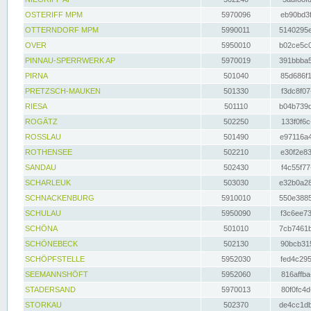
OSTERIFF MPM
5970096
eb90bd3f
OTTERNDORF MPM
5990011
5140295e
OVER
5950010
b02ce5c0
PINNAU-SPERRWERK AP
5970019
391bbba5
PIRNA
501040
85d686f1
PRETZSCH-MAUKEN
501330
f3dc8f07
RIESA
501110
b04b739d
ROGÄTZ
502250
133f0f6c
ROSSLAU
501490
e97116a4
ROTHENSEE
502210
e30f2e83
SANDAU
502430
f4c55f77
SCHARLEUK
503030
e32b0a28
SCHNACKENBURG
5910010
550e3885
SCHULAU
5950090
f3c6ee73
SCHÖNA
501010
7cb7461b
SCHÖNEBECK
502130
90bcb315
SCHÖPFSTELLE
5952030
fed4c295
SEEMANNSHÖFT
5952060
816affba
STADERSAND
5970013
80f0fc4d
STORKAU
502370
de4cc1db