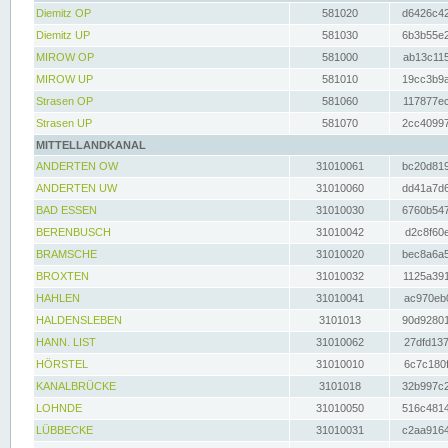
Diemitz OP
581020
d6426c42
Diemitz UP
581030
6b3b55e2
MIROW OP
581000
ab13c115
MIROW UP
581010
19cc3b9a
Strasen OP
581060
117877ec
Strasen UP
581070
2cc40997
MITTELLANDKANAL
ANDERTEN OW
31010061
bc20d819
ANDERTEN UW
31010060
dd41a7d6
BAD ESSEN
31010030
6760b547
BERENBUSCH
31010042
d2c8f60e
BRAMSCHE
31010020
bec8a6a5
BROXTEN
31010032
1125a391
HAHLEN
31010041
ac970eb0
HALDENSLEBEN
3101013
90d92801
HANN. LIST
31010062
27dfd137
HÖRSTEL
31010010
6c7c180f
KANALBRÜCKE
3101018
32b997c2
LOHNDE
31010050
516c4814
LÜBBECKE
31010031
c2aa9164