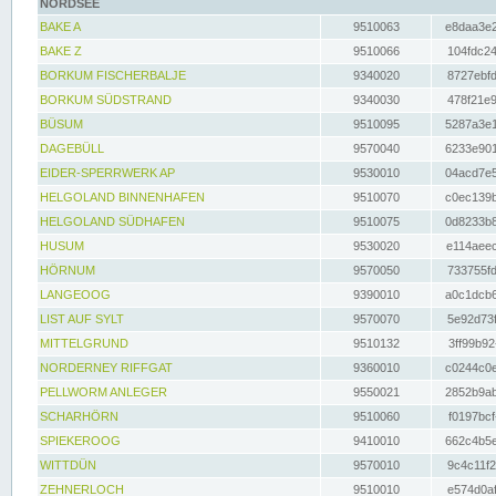
NORDSEE
BAKE A
9510063
e8daa3e2
BAKE Z
9510066
104fdc24
BORKUM FISCHERBALJE
9340020
8727ebfd
BORKUM SÜDSTRAND
9340030
478f21e9
BÜSUM
9510095
5287a3e1
DAGEBÜLL
9570040
6233e901
EIDER-SPERRWERK AP
9530010
04acd7e5
HELGOLAND BINNENHAFEN
9510070
c0ec139b
HELGOLAND SÜDHAFEN
9510075
0d8233b8
HUSUM
9530020
e114aeec
HÖRNUM
9570050
733755fd
LANGEOOG
9390010
a0c1dcb6
LIST AUF SYLT
9570070
5e92d73f
MITTELGRUND
9510132
3ff99b92
NORDERNEY RIFFGAT
9360010
c0244c0e
PELLWORM ANLEGER
9550021
2852b9ab
SCHARHÖRN
9510060
f0197bcf
SPIEKEROOG
9410010
662c4b5e
WITTDÜN
9570010
9c4c11f2
ZEHNERLOCH
9510010
e574d0af