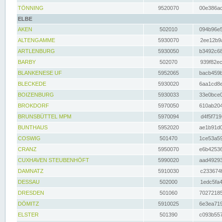
TÖNNING
9520070
00e386ac
ELBE
AKEN
502010
094b96e5
ALTENGAMME
5930070
2ee12b9a
ARTLENBURG
5930050
b3492c68
BARBY
502070
939f82ec
BLANKENESE UF
5952065
bacb459b
BLECKEDE
5930020
6aa1cd8e
BOIZENBURG
5930033
33e0bce0
BROKDORF
5970050
610ab204
BRUNSBÜTTEL MPM
5970094
d4f5f719
BUNTHAUS
5952020
ae1b91d0
COSWIG
501470
1ce53a59
CRANZ
5950070
e6b42536
CUXHAVEN STEUBENHÖFT
5990020
aad49293
DAMNATZ
5910030
c233674f
DESSAU
502000
1edc5fa4
DRESDEN
501060
70272185
DÖMITZ
5910025
6e3ea719
ELSTER
501390
c093b557