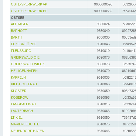
OSTE-SPERRWERK AP
9000000590
8c3295dc
OSTE-SPERRWERK BP
9000000532
7cb4566b
OSTSEE
ALTHAGEN
9650024
b8d05bf9
BARHÖFT
9650040
09227288
BARTH
9650030
00c33ed9
ECKERNFÖRDE
9610045
1faa9b2c
FLENSBURG
9610010
9e19c411
GREIFSWALD OIE
9690078
087b6386
GREIFSWALD-WIECK
9650073
6b53ef42
HEILIGENHAFEN
9610070
06219dd9
KAPPELN
9610035
b09f2243
KIEL-HOLTENAU
9610066
3ad4013f
KLOSTER
9670050
905e7328
KOSEROW
9690093
c0f33a36
LANGBALLIGAU
9610015
5a33bf14
LAUTERBACH
9670063
91922b9b
LT KIEL
9610050
736437d7
MARIENLEUCHTE
9610075
8effc15d
NEUENDORF HAFEN
9670046
492f85b8