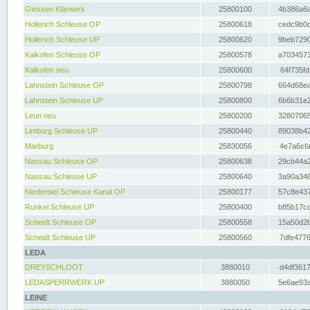
Giessen Klärwerk
25800100
4b386a6a
Hollerich Schleuse OP
25800618
cedc9b0c
Hollerich Schleuse UP
25800620
9beb7290
Kalkofen Schleuse OP
25800578
a7034573
Kalkofen neu
25800600
64f735fd
Lahnstein Schleuse OP
25800798
664d68ea
Lahnstein Schleuse UP
25800800
6b6b31e2
Leun neu
25800200
32807065
Limburg Schleuse UP
25800440
89038b42
Marburg
25830056
4e7a6cfa
Nassau Schleuse OP
25800638
29cb44a2
Nassau Schleuse UP
25800640
3a90a346
Niederbiel Schleuse Kanal OP
25800177
57c8e437
Runkel Schleuse UP
25800400
b85b17cc
Scheidt Schleuse OP
25800558
15a50d2b
Scheidt Schleuse UP
25800560
7dfe4776
LEDA
DREYSCHLOOT
3880010
d4df3617
LEDASPERRWERK UP
3880050
5e6ae93a
LEINE