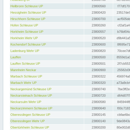
Heilbronn Schleuse UP
23800560
f77df170
Hessigheim Schleuse UP
23800420
23517de9
Hirschhorn Schleuse UP
23800700
acf505dd
Hofen Schleuse UP
23800260
cf2af1a4
Horkheim Schleuse UP
23800557
b76bf04c
Horkheim Wehr UP
23800520
d9b441a5
Kochendorf Schleuse UP
23800600
8f695e71
Ladenburg Wehr UP
23800820
70cee7df
Lauffen
23800500
8559d1a0
Lauffen Schleuse UP
23800501
2f7cb553
Mannheim Neckar
23800900
25582d3f
Marbach Schleuse UP
23800322
456974a8
Marbach Wehr UP
23800320
a73a9cb4
Neckargemünd Schleuse UP
23800740
7be3ff2e
Neckarsteinach Schleuse UP
23800720
d64d07f7
Neckarsulm Wehr UP
23800580
845944f8
Neckarzimmern Schleuse UP
23800640
f00c7183
Oberesslingen Schleuse UP
23800145
cbfae6bc
Oberesslingen Wehr UP
23800140
9de0843a
Obertürkheim Schleuse UP
23800200
80e002d8