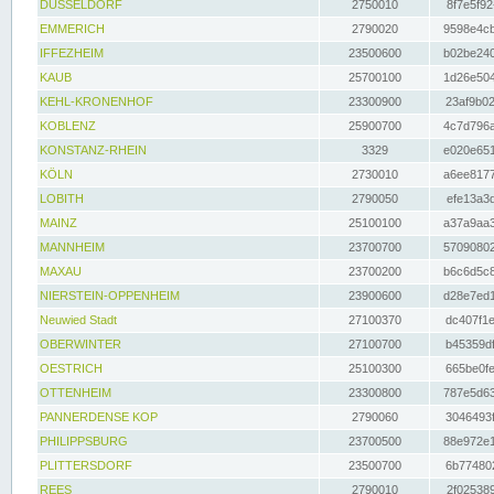
DÜSSELDORF
2750010
8f7e5f92
EMMERICH
2790020
9598e4cb
IFFEZHEIM
23500600
b02be240
KAUB
25700100
1d26e504
KEHL-KRONENHOF
23300900
23af9b02
KOBLENZ
25900700
4c7d796a
KONSTANZ-RHEIN
3329
e020e651
KÖLN
2730010
a6ee8177
LOBITH
2790050
efe13a3d
MAINZ
25100100
a37a9aa3
MANNHEIM
23700700
57090802
MAXAU
23700200
b6c6d5c8
NIERSTEIN-OPPENHEIM
23900600
d28e7ed1
Neuwied Stadt
27100370
dc407f1e
OBERWINTER
27100700
b45359df
OESTRICH
25100300
665be0fe
OTTENHEIM
23300800
787e5d63
PANNERDENSE KOP
2790060
3046493f
PHILIPPSBURG
23700500
88e972e1
PLITTERSDORF
23500700
6b774802
REES
2790010
2f025389