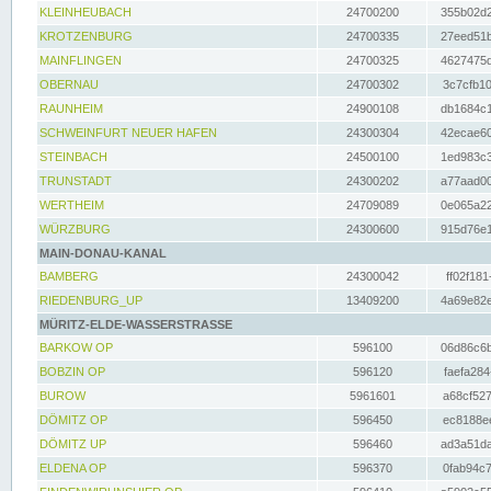
KLEINHEUBACH
24700200
355b02d2
KROTZENBURG
24700335
27eed51b
MAINFLINGEN
24700325
4627475d
OBERNAU
24700302
3c7cfb10
RAUNHEIM
24900108
db1684c1
SCHWEINFURT NEUER HAFEN
24300304
42ecae60
STEINBACH
24500100
1ed983c3
TRUNSTADT
24300202
a77aad00
WERTHEIM
24709089
0e065a22
WÜRZBURG
24300600
915d76e1
MAIN-DONAU-KANAL
BAMBERG
24300042
ff02f181
RIEDENBURG_UP
13409200
4a69e82e
MÜRITZ-ELDE-WASSERSTRASSE
BARKOW OP
596100
06d86c6b
BOBZIN OP
596120
faefa284
BUROW
5961601
a68cf527
DÖMITZ OP
596450
ec8188ee
DÖMITZ UP
596460
ad3a51da
ELDENA OP
596370
0fab94c7