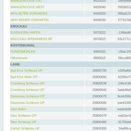
WANGEROOGE OST
9420020
26656fda
WANGEROOGE WEST
9420040
70039212
WHV ALTER VORHAFEN
9440020
f85bd17b
WHV NEUER VORHAFEN
9440030
f77317d9
KRÜCKAU
ELMSHORN HAFEN
5970022
136febf6
KRÜCKAU-SPERRWERK BP
5970023
53c277c3
KÜSTENKANAL
HUNDSMÜHLEN
4960020
cf6ac249
Hilkenbrook
3800010
58ccd6f0
LAHN
Bad Ems Schleuse UP
25800700
c005afb9
Bad Ems Wehr OP
25800690
f2295e77
Cramberg Schleuse OP
25800538
24fe419b
Cramberg Schleuse UP
25800540
3abb36d1
Dausenau Schleuse OP
25800678
9ceb358c
Dausenau Schleuse UP
25800680
eae91991
Diez Hafen
25800500
eadedeb6
Diez Schleuse OP
25800478
ea62ec5f
Diez Schleuse UP
25800480
31750a0f
Fürfurt Schleuse UP
25800300
34af0fca