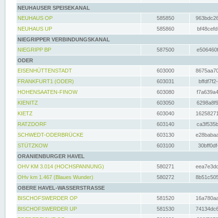
NEUHAUSER SPEISEKANAL
NEUHAUS OP
585850
963bdc26
NEUHAUS UP
585860
bf48cefd
NIEGRIPPER VERBINDUNGSKANAL
NIEGRIPP BP
587500
e506460f
ODER
EISENHÜTTENSTADT
603000
8675aa70
FRANKFURT1 (ODER)
603031
bffdf7f2
HOHENSAATEN-FINOW
603080
f7a639a4
KIENITZ
603050
6298a8f9
KIETZ
603040
16258271
RATZDORF
603140
ca3f535b
SCHWEDT-ODERBRÜCKE
603130
e28babaa
STÜTZKOW
603100
30bff0df
ORANIENBURGER HAVEL
OHV KM 3.014 (HOCHSPANNUNG)
580271
eea7e3dc
OHv km 1.467 (Blaues Wunder)
580272
8b51c505
OBERE HAVEL-WASSERSTRASSE
BISCHOFSWERDER OP
581520
16a780aa
BISCHOFSWERDER UP
581530
74134dc6