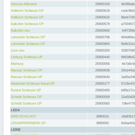
Giessen Klärwerk
25800100
4b386a6a
Hollerich Schleuse OP
25800618
cedc9b0c
Hollerich Schleuse UP
25800620
9beb7290
Kalkofen Schleuse OP
25800578
a7034573
Kalkofen neu
25800600
64f735fd
Lahnstein Schleuse OP
25800798
664d68ea
Lahnstein Schleuse UP
25800800
6b6b31e2
Leun neu
25800200
32807065
Limburg Schleuse UP
25800440
89038b42
Marburg
25830056
4e7a6cfa
Nassau Schleuse OP
25800638
29cb44a2
Nassau Schleuse UP
25800640
3a90a346
Niederbiel Schleuse Kanal OP
25800177
57c8e437
Runkel Schleuse UP
25800400
b85b17cc
Scheidt Schleuse OP
25800558
15a50d2b
Scheidt Schleuse UP
25800560
7dfe4776
LEDA
DREYSCHLOOT
3880010
d4df3617
LEDASPERRWERK UP
3880050
5e6ae93a
LEINE