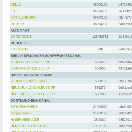
CELLE
48300105
b475386c
EITZE
48900237
47174d8f
MARKLENDORF
48700103
8b4f9f7c
RETHEM
48900204
5aaed954
ALTE MAAS
DORDRECHT
123456785
6c6f84c2
BODENSEE
KONSTANZ
906
aa9179c1
BERLIN-SPANDAUER-SCHIFFFAHRTSKANAL
BERLIN-PLÖTZENSEE OP
586640
ee52ce62
BERLIN-PLÖTZENSEE UP
586650
45721a68
DAHME-WASSERSTRASSE
BERLIN-SCHMÖCKWITZ
586810
6b595707
NEUE MÜHLE SCHLEUSE OP
586270
0e0dbcc9
NEUE MÜHLE SCHLEUSE UP
586280
c9a6c3bf
DORTMUND-EMS-KANAL
BERGESHÖVEDE
34000010
ade3a084
Groppenbruch
27700122
7bbdb421
HASEHUBBRÜCKE
3690010
04572010
HENRICHENBURG OW
27700111
70bee932