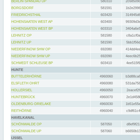
BERLIN-SPANDAU UP
580310
2c68509c
BORGSDORF
581591
1b2e2996
FRIEDRICHSTHAL
603420
314945d6
HOHENSAATEN WEST AP
603400
99309d3e
HOHENSAATEN WEST BP
603310
3404a6e5
LEHNITZ OP
581580
c8a1cf0a
LEHNITZ UP
581590
5bb1f56d
NIEDERFINOW SHW OP
692080
414dd4ee
NIEDERFINOW SHW UP
692090
4eec6b25
SCHWEDT SCHLEUSE BP
603410
4ee515f9
HUNTE
BUTTELERHÖRNE
4960060
b3d88ca6
ELSFLETH OHRT
4960080
531da758
HOLLERSIEL
4960050
2eacef2f
HUNTEBRÜCK
4960070
2e1d458b
OLDENBURG-DRIELAKE
4960030
1b51e55e
REITHÖRNE
4960040
c9df61c4
HAVELKANAL
SCHÖNWALDE OP
587050
d8ef9f21
SCHÖNWALDE UP
587060
b6650b13
IJSSEL