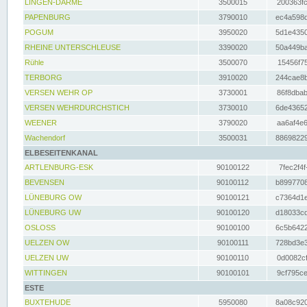
LINGEN-DARME
3500015
200363fc
PAPENBURG
3790010
ec4a598d
POGUM
3950020
5d1e4350
RHEINE UNTERSCHLEUSE
3390020
50a449ba
Rühle
3500070
15456f75
TERBORG
3910020
244cae8b
VERSEN WEHR OP
3730001
86f8dbab
VERSEN WEHRDURCHSTICH
3730010
6de43652
WEENER
3790020
aa6af4e6
Wachendorf
3500031
88698229
ELBESEITENKANAL
ARTLENBURG-ESK
90100122
7fec2f4f
BEVENSEN
90100112
b8997708
LÜNEBURG OW
90100121
c7364d1e
LÜNEBURG UW
90100120
d18033cd
OSLOSS
90100100
6c5b6422
UELZEN OW
90100111
728bd3e3
UELZEN UW
90100110
0d0082cf
WITTINGEN
90100101
9cf795ce
ESTE
BUXTEHUDE
5950080
8a08c920