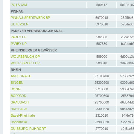
POTSDAM
580412
5e10e1e7
PINNAU
PINNAU-SPERRWERK BP
5970018
26259e8f
UETERSEN
5970016
575da86f
PAREYER VERBINDUNGSKANAL
PAREY EP
502300
25ca1bef
PAREY UP
587530
bafddcbf
RHEINSBERGER GEWÄSSER
WOLFSBRUCH OP
589000
4d00c13e
WOLFSBRUCH UP
589010
3d43a8d7
RHEIN
ANDERNACH
27100400
5735892a
BINGEN
25300200
0309cd61
BONN
2710080
593647aa
BOPPARD
25700500
2ff6379d
BRAUBACH
25700600
d6dc44d1
BREISACH
23300320
9da1ad2b
Basel-Rheinhalle
2310010
94f6eff1
Bodenheim
23900620
f6be7857
DUISBURG-RUHRORT
2770010
c0f51e35