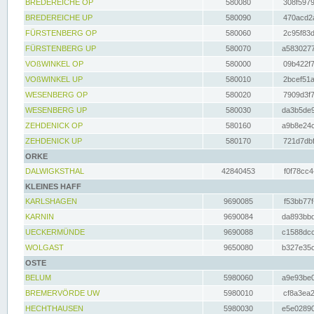
BREDEREICHE OP
580080
308f5979
BREDEREICHE UP
580090
470acd2a
FÜRSTENBERG OP
580060
2c95f83d
FÜRSTENBERG UP
580070
a5830277
VOßWINKEL OP
580000
09b422f7
VOßWINKEL UP
580010
2bcef51a
WESENBERG OP
580020
7909d3f7
WESENBERG UP
580030
da3b5de9
ZEHDENICK OP
580160
a9b8e24c
ZEHDENICK UP
580170
721d7dbf
ORKE
DALWIGKSTHAL
42840453
f0f78cc4
KLEINES HAFF
KARLSHAGEN
9690085
f53bb77f
KARNIN
9690084
da893bbd
UECKERMÜNDE
9690088
c1588dcc
WOLGAST
9650080
b327e35c
OSTE
BELUM
5980060
a9e93be0
BREMERVÖRDE UW
5980010
cf8a3ea2
HECHTHAUSEN
5980030
e5e02890