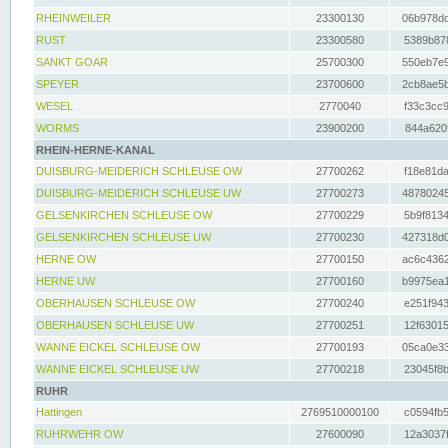
RHEINWEILER
23300130
06b978dd
RUST
23300580
5389b878
SANKT GOAR
25700300
550eb7e9
SPEYER
23700600
2cb8ae5b
WESEL
2770040
f33c3cc9
WORMS
23900200
844a620f
RHEIN-HERNE-KANAL
DUISBURG-MEIDERICH SCHLEUSE OW
27700262
f18e81da
DUISBURG-MEIDERICH SCHLEUSE UW
27700273
48780245
GELSENKIRCHEN SCHLEUSE OW
27700229
5b9f8134
GELSENKIRCHEN SCHLEUSE UW
27700230
427318d0
HERNE OW
27700150
ac6c4362
HERNE UW
27700160
b9975ea1
OBERHAUSEN SCHLEUSE OW
27700240
e251f943
OBERHAUSEN SCHLEUSE UW
27700251
12f63015
WANNE EICKEL SCHLEUSE OW
27700193
05ca0e33
WANNE EICKEL SCHLEUSE UW
27700218
23045f8b
RUHR
Hattingen
2769510000100
c0594fb5
RUHRWEHR OW
27600090
12a3037f