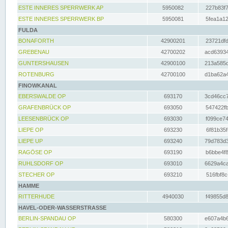
ESTE INNERES SPERRWERK AP
5950082
227b83f7
ESTE INNERES SPERRWERK BP
5950081
5fea1a12
FULDA
BONAFORTH
42900201
23721dfd
GREBENAU
42700202
acd63934
GUNTERSHAUSEN
42900100
213a585d
ROTENBURG
42700100
d1ba62a4
FINOWKANAL
EBERSWALDE OP
693170
3cd46cc7
GRAFENBRÜCK OP
693050
547422fb
LEESENBRÜCK OP
693030
f099ce74
LIEPE OP
693230
6f81b35f
LIEPE UP
693240
79d783d3
RAGÖSE OP
693190
b6bbe4f8
RUHLSDORF OP
693010
6629a4ca
STECHER OP
693210
516fbf8c
HAMME
RITTERHUDE
4940030
f49855d8
HAVEL-ODER-WASSERSTRASSE
BERLIN-SPANDAU OP
580300
e607a4b6