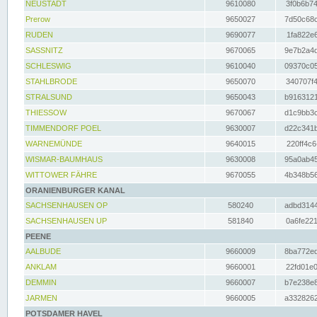
NEUSTADT
9610080
3f0b6b74
Prerow
9650027
7d50c68c
RUDEN
9690077
1fa822e6
SASSNITZ
9670065
9e7b2a4d
SCHLESWIG
9610040
09370c05
STAHLBRODE
9650070
340707f4
STRALSUND
9650043
b9163121
THIESSOW
9670067
d1c9bb3c
TIMMENDORF POEL
9630007
d22c341b
WARNEMÜNDE
9640015
220ff4c6
WISMAR-BAUMHAUS
9630008
95a0ab45
WITTOWER FÄHRE
9670055
4b348b56
ORANIENBURGER KANAL
SACHSENHAUSEN OP
580240
adbd3144
SACHSENHAUSEN UP
581840
0a6fe221
PEENE
AALBUDE
9660009
8ba772ed
ANKLAM
9660001
22fd01e0
DEMMIN
9660007
b7e238e8
JARMEN
9660005
a3328262
POTSDAMER HAVEL