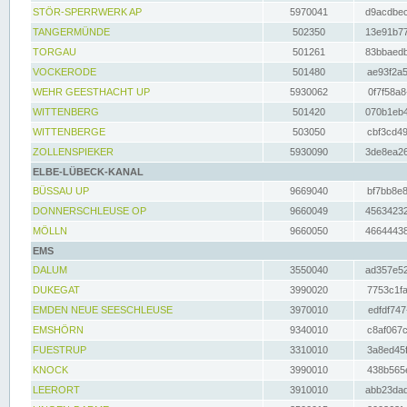
STÖR-SPERRWERK AP
5970041
d9acdbec
TANGERMÜNDE
502350
13e91b77
TORGAU
501261
83bbaedb
VOCKERODE
501480
ae93f2a5
WEHR GEESTHACHT UP
5930062
0f7f58a8
WITTENBERG
501420
070b1eb4
WITTENBERGE
503050
cbf3cd49
ZOLLENSPIEKER
5930090
3de8ea26
ELBE-LÜBECK-KANAL
BÜSSAU UP
9669040
bf7bb8e8
DONNERSCHLEUSE OP
9660049
45634232
MÖLLN
9660050
46644438
EMS
DALUM
3550040
ad357e52
DUKEGAT
3990020
7753c1fa
EMDEN NEUE SEESCHLEUSE
3970010
edfdf747
EMSHÖRN
9340010
c8af067c
FUESTRUP
3310010
3a8ed45f
KNOCK
3990010
438b565e
LEERORT
3910010
abb23dad