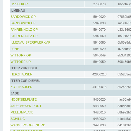
IJSSELKOP
2790070
bbaefa8e
ILMENAU
BARDOWICK OP
5940029
07830b68
BARDOWICK UP
5940030
a238b70f
FAHRENHOLZ OP
5940070
c33c3667
FAHRENHOLZ UP
5940060
bb62b28f
ILMENAU SPERRWERK AP
5940080
6b05e8dc
LÜNE
5940020
d7a8df36
WITTORF OP
5940049
eb3d4195
WITTORF UP
5940050
308c39b6
ITTER ZUR EDER
HERZHAUSEN
42800218
855205e7
ITTER ZUR DIEMEL
KOTTHAUSEN
44100013
36243256
JADE
HOOKSIELPLATE
9430020
fac30fe9
JADE-WESER-PORT
9430050
33bdec83
MELLUMPLATE
9420010
c8b9a2b6
SCHILLIG
9430030
b1cda5a0
WANGEROOGE NORD
9420030
c41d42b1