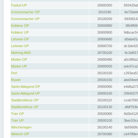
Fankel UP
26900300
583420a8
Grevenmacher OP
2610180
6e72bebf
Grevenmacher UP
26100200
69308142
Koblenz OP
26900880
3f64ff08
Koblenz UP
26900900
9dbcac54
Lehmen OP
26900680
d0abe01a
Lehmen UP
26900700
dc1bb420
Mehring AMS
26700100
4c1b6f17
Müden OP
26900480
a5c880a3
Müden UP
26900500
edc67ca3
Perl
26100100
c263ea53
Ruwer
26500150
abd34ee6
Sankt Aldegund OP
26900080
e4d6a271
Sankt Aldegund UP
26900100
20640279
Stadtbredimus OP
26100110
cceb7060
Stadtbredimus UP
26100130
dfdf753b
Trier OP
26500080
9d2b4126
Trier UP
26500100
3bec53ca
Wincheringen
26100140
bb5560fc
Wintrich OP
26700380
cb4789e4