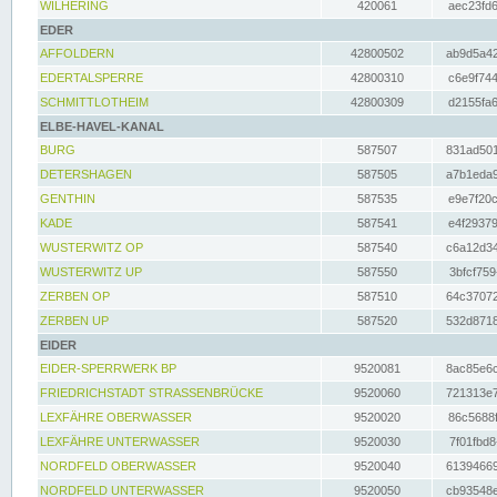
WILHERING
420061
aec23fd6
EDER
AFFOLDERN
42800502
ab9d5a42
EDERTALSPERRE
42800310
c6e9f744
SCHMITTLOTHEIM
42800309
d2155fa6
ELBE-HAVEL-KANAL
BURG
587507
831ad501
DETERSHAGEN
587505
a7b1eda9
GENTHIN
587535
e9e7f20c
KADE
587541
e4f29379
WUSTERWITZ OP
587540
c6a12d34
WUSTERWITZ UP
587550
3bfcf759
ZERBEN OP
587510
64c37072
ZERBEN UP
587520
532d8718
EIDER
EIDER-SPERRWERK BP
9520081
8ac85e6c
FRIEDRICHSTADT STRASSENBRÜCKE
9520060
721313e7
LEXFÄHRE OBERWASSER
9520020
86c5688f
LEXFÄHRE UNTERWASSER
9520030
7f01fbd8
NORDFELD OBERWASSER
9520040
61394669
NORDFELD UNTERWASSER
9520050
cb93548e