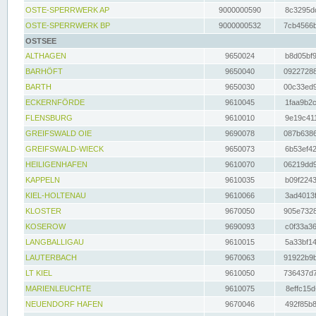
OSTE-SPERRWERK AP
9000000590
8c3295dc
OSTE-SPERRWERK BP
9000000532
7cb4566b
OSTSEE
ALTHAGEN
9650024
b8d05bf9
BARHÖFT
9650040
09227288
BARTH
9650030
00c33ed9
ECKERNFÖRDE
9610045
1faa9b2c
FLENSBURG
9610010
9e19c411
GREIFSWALD OIE
9690078
087b6386
GREIFSWALD-WIECK
9650073
6b53ef42
HEILIGENHAFEN
9610070
06219dd9
KAPPELN
9610035
b09f2243
KIEL-HOLTENAU
9610066
3ad4013f
KLOSTER
9670050
905e7328
KOSEROW
9690093
c0f33a36
LANGBALLIGAU
9610015
5a33bf14
LAUTERBACH
9670063
91922b9b
LT KIEL
9610050
736437d7
MARIENLEUCHTE
9610075
8effc15d
NEUENDORF HAFEN
9670046
492f85b8