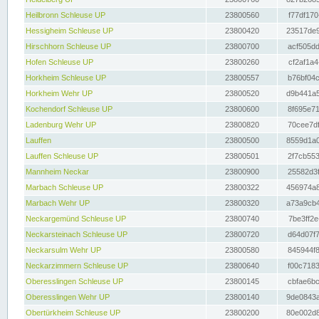
Heilbronn Schleuse UP
23800560
f77df170
Hessigheim Schleuse UP
23800420
23517de9
Hirschhorn Schleuse UP
23800700
acf505dd
Hofen Schleuse UP
23800260
cf2af1a4
Horkheim Schleuse UP
23800557
b76bf04c
Horkheim Wehr UP
23800520
d9b441a5
Kochendorf Schleuse UP
23800600
8f695e71
Ladenburg Wehr UP
23800820
70cee7df
Lauffen
23800500
8559d1a0
Lauffen Schleuse UP
23800501
2f7cb553
Mannheim Neckar
23800900
25582d3f
Marbach Schleuse UP
23800322
456974a8
Marbach Wehr UP
23800320
a73a9cb4
Neckargemünd Schleuse UP
23800740
7be3ff2e
Neckarsteinach Schleuse UP
23800720
d64d07f7
Neckarsulm Wehr UP
23800580
845944f8
Neckarzimmern Schleuse UP
23800640
f00c7183
Oberesslingen Schleuse UP
23800145
cbfae6bc
Oberesslingen Wehr UP
23800140
9de0843a
Obertürkheim Schleuse UP
23800200
80e002d8