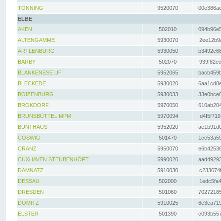
TÖNNING
9520070
00e386ac
ELBE
AKEN
502010
094b96e5
ALTENGAMME
5930070
2ee12b9a
ARTLENBURG
5930050
b3492c68
BARBY
502070
939f82ec
BLANKENESE UF
5952065
bacb459b
BLECKEDE
5930020
6aa1cd8e
BOIZENBURG
5930033
33e0bce0
BROKDORF
5970050
610ab204
BRUNSBÜTTEL MPM
5970094
d4f5f719
BUNTHAUS
5952020
ae1b91d0
COSWIG
501470
1ce53a59
CRANZ
5950070
e6b42536
CUXHAVEN STEUBENHÖFT
5990020
aad49293
DAMNATZ
5910030
c233674f
DESSAU
502000
1edc5fa4
DRESDEN
501060
70272185
DÖMITZ
5910025
6e3ea719
ELSTER
501390
c093b557