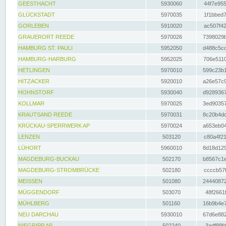
GEESTHACHT
5930060
44f7e955
GLÜCKSTADT
5970035
1f1bbed7
GORLEBEN
5910020
ac507f42
GRAUERORT REEDE
5970026
7398029b
HAMBURG ST. PAULI
5952050
d488c5cc
HAMBURG-HARBURG
5952025
706e5110
HETLINGEN
5970010
599c23b1
HITZACKER
5920010
a26e57c9
HOHNSTORF
5930040
d9289367
KOLLMAR
5970025
3ed90357
KRAUTSAND REEDE
5970031
8c20b4dc
KRÜCKAU-SPERRWERK AP
5970024
a653eb04
LENZEN
503120
c80a4f21
LÜHORT
5960010
8d18d129
MAGDEBURG-BUCKAU
502170
b8567c1e
MAGDEBURG-STROMBRÜCKE
502180
ccccb57f
MEISSEN
501080
24440872
MÜGGENDORF
503070
48f2661f
MÜHLBERG
501160
16b9b4e7
NEU DARCHAU
5930010
67d6e882
NIEGRIPP AP
502240
3adf88fd