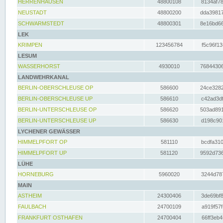
HERRENHAUSEN
48800108
8134af78
NEUSTADT
48800200
dda39817
SCHWARMSTEDT
48800301
8e16bd66
LEK
KRIMPEN
123456784
f5c96f13
LESUM
WASSERHORST
4930010
76844306
LANDWEHRKANAL
BERLIN-OBERSCHLEUSE OP
586600
24ce3282
BERLIN-OBERSCHLEUSE UP
586610
c42ad3df
BERLIN-UNTERSCHLEUSE OP
586620
503ad891
BERLIN-UNTERSCHLEUSE UP
586630
d198c901
LYCHENER GEWÄSSER
HIMMELPFORT OP
581110
bcdfa310
HIMMELPFORT UP
581120
9592d736
LÜHE
HORNEBURG
5960020
3244d787
MAIN
ASTHEIM
24300406
3de69bf8
FAULBACH
24700109
a919f57f
FRANKFURT OSTHAFEN
24700404
66ff3eb4