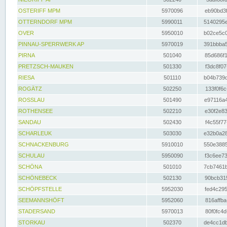
OSTERIFF MPM
5970096
eb90bd3f
OTTERNDORF MPM
5990011
5140295e
OVER
5950010
b02ce5c0
PINNAU-SPERRWERK AP
5970019
391bbba5
PIRNA
501040
85d686f1
PRETZSCH-MAUKEN
501330
f3dc8f07
RIESA
501110
b04b739d
ROGÄTZ
502250
133f0f6c
ROSSLAU
501490
e97116a4
ROTHENSEE
502210
e30f2e83
SANDAU
502430
f4c55f77
SCHARLEUK
503030
e32b0a28
SCHNACKENBURG
5910010
550e3885
SCHULAU
5950090
f3c6ee73
SCHÖNA
501010
7cb7461b
SCHÖNEBECK
502130
90bcb315
SCHÖPFSTELLE
5952030
fed4c295
SEEMANNSHÖFT
5952060
816affba
STADERSAND
5970013
80f0fc4d
STORKAU
502370
de4cc1db