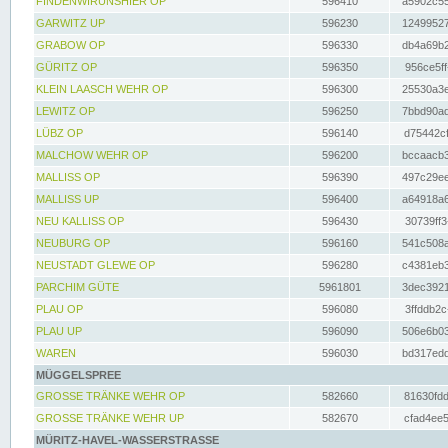
FINDENWIRUNSHIER OP
596410
a5902c55
GARWITZ UP
596230
12499527
GRABOW OP
596330
db4a69b2
GÜRITZ OP
596350
956ce5ff
KLEIN LAASCH WEHR OP
596300
25530a3e
LEWITZ OP
596250
7bbd90ad
LÜBZ OP
596140
d75442cf
MALCHOW WEHR OP
596200
bccaacb3
MALLISS OP
596390
497c29ee
MALLISS UP
596400
a64918a6
NEU KALLISS OP
596430
30739ff3
NEUBURG OP
596160
541c508a
NEUSTADT GLEWE OP
596280
c4381eb3
PARCHIM GÜTE
5961801
3dec3921
PLAU OP
596080
3ffddb2c
PLAU UP
596090
506e6b03
WAREN
596030
bd317edd
MÜGGELSPREE
GROSSE TRÄNKE WEHR OP
582660
81630fdd
GROSSE TRÄNKE WEHR UP
582670
cfad4ee5
MÜRITZ-HAVEL-WASSERSTRASSE