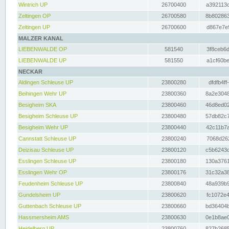
Wintrich UP
26700400
a392113c
Zeltingen OP
26700580
8b802863
Zeltingen UP
26700600
d867e7e9
MALZER KANAL
LIEBENWALDE OP
581540
3f8ceb6d
LIEBENWALDE UP
581550
a1cf60be
NECKAR
Aldingen Schleuse UP
23800280
dfdfb4ff
Beihingen Wehr UP
23800360
8a2e3048
Besigheim SKA
23800460
46d8ed02
Besigheim Schleuse UP
23800480
57db82c7
Besigheim Wehr UP
23800440
42c11b7a
Cannstatt Schleuse UP
23800240
7068d262
Deizisau Schleuse UP
23800120
c5b6243d
Esslingen Schleuse UP
23800180
130a3761
Esslingen Wehr OP
23800176
31c32a38
Feudenheim Schleuse UP
23800840
48a939b9
Gundelsheim UP
23800620
fc1072e4
Guttenbach Schleuse UP
23800660
bd36404b
Hassmersheim AMS
23800630
0e1b8ae0
Heidelberg UP
23800760
827b2685