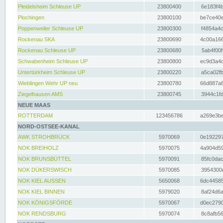
Pleidelsheim Schleuse UP
23800400
6e183f4b
Plochingen
23800100
be7ce40e
Poppenweiler Schleuse UP
23800300
f4854a4c
Rockenau SKA
23800690
4c00a166
Rockenau Schleuse UP
23800680
5ab4f00f
Schwabenheim Schleuse UP
23800800
ec9d3a4d
Untertürkheim Schleuse UP
23800220
a5ca02fb
Wieblingen Wehr UP neu
23800780
66d887a6
Ziegelhausen AMS
23800745
3944c1fd
NEUE MAAS
ROTTERDAM
123456786
a269e3be
NORD-OSTSEE-KANAL
AWK STROHBRÜCK
5970069
0e192297
NOK BREIHOLZ
5970075
4a904d59
NOK BRUNSBÜTTEL
5970091
85fc0dac
NOK DÜKERSWISCH
5970085
3954300d
NOK KIEL AUSSEN
5650068
6dc44585
NOK KIEL BINNEN
5979020
8af24d6a
NOK KÖNIGSFÖRDE
5970067
d0ec2790
NOK RENDSBURG
5970074
8c8afb56