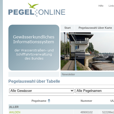
Hilfe
Link
Start
Pegelauswahl über Karte
Newsletter
Pegelauswahl über Tabelle
Pegelname
Nummer
UU
ALLER
AHLDEN
48900102
522286e2