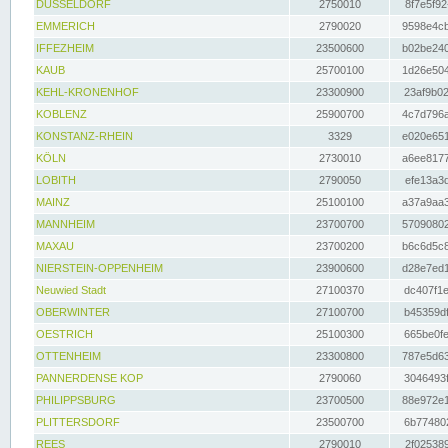
DÜSSELDORF
2750010
8f7e5f92
EMMERICH
2790020
9598e4cb
IFFEZHEIM
23500600
b02be240
KAUB
25700100
1d26e504
KEHL-KRONENHOF
23300900
23af9b02
KOBLENZ
25900700
4c7d796a
KONSTANZ-RHEIN
3329
e020e651
KÖLN
2730010
a6ee8177
LOBITH
2790050
efe13a3d
MAINZ
25100100
a37a9aa3
MANNHEIM
23700700
57090802
MAXAU
23700200
b6c6d5c8
NIERSTEIN-OPPENHEIM
23900600
d28e7ed1
Neuwied Stadt
27100370
dc407f1e
OBERWINTER
27100700
b45359df
OESTRICH
25100300
665be0fe
OTTENHEIM
23300800
787e5d63
PANNERDENSE KOP
2790060
3046493f
PHILIPPSBURG
23700500
88e972e1
PLITTERSDORF
23500700
6b774802
REES
2790010
2f025389