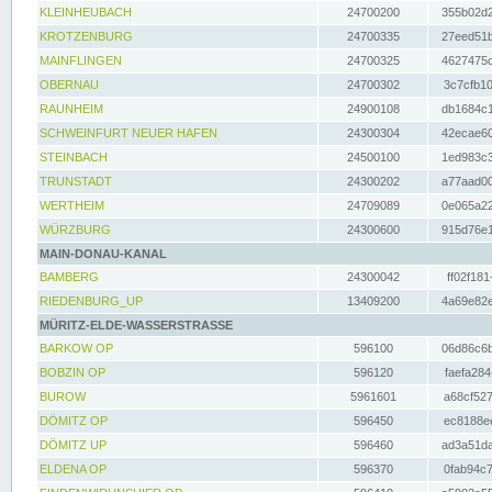
KLEINHEUBACH
24700200
355b02d2
KROTZENBURG
24700335
27eed51b
MAINFLINGEN
24700325
4627475d
OBERNAU
24700302
3c7cfb10
RAUNHEIM
24900108
db1684c1
SCHWEINFURT NEUER HAFEN
24300304
42ecae60
STEINBACH
24500100
1ed983c3
TRUNSTADT
24300202
a77aad00
WERTHEIM
24709089
0e065a22
WÜRZBURG
24300600
915d76e1
MAIN-DONAU-KANAL
BAMBERG
24300042
ff02f181
RIEDENBURG_UP
13409200
4a69e82e
MÜRITZ-ELDE-WASSERSTRASSE
BARKOW OP
596100
06d86c6b
BOBZIN OP
596120
faefa284
BUROW
5961601
a68cf527
DÖMITZ OP
596450
ec8188ee
DÖMITZ UP
596460
ad3a51da
ELDENA OP
596370
0fab94c7