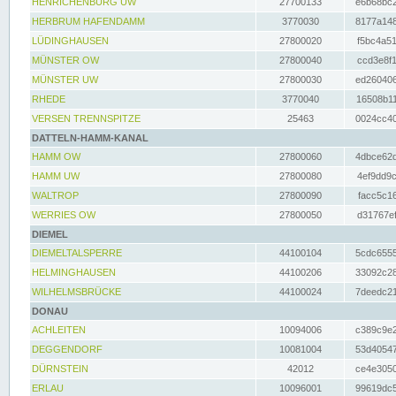
HENRICHENBURG UW
27700133
e6b68bc2
HERBRUM HAFENDAMM
3770030
8177a148
LÜDINGHAUSEN
27800020
f5bc4a51
MÜNSTER OW
27800040
ccd3e8f1
MÜNSTER UW
27800030
ed260406
RHEDE
3770040
16508b11
VERSEN TRENNSPITZE
25463
0024cc40
DATTELN-HAMM-KANAL
HAMM OW
27800060
4dbce62d
HAMM UW
27800080
4ef9dd9c
WALTROP
27800090
facc5c16
WERRIES OW
27800050
d31767ef
DIEMEL
DIEMELTALSPERRE
44100104
5cdc6555
HELMINGHAUSEN
44100206
33092c28
WILHELMSBRÜCKE
44100024
7deedc21
DONAU
ACHLEITEN
10094006
c389c9e2
DEGGENDORF
10081004
53d40547
DÜRNSTEIN
42012
ce4e3050
ERLAU
10096001
99619dc5