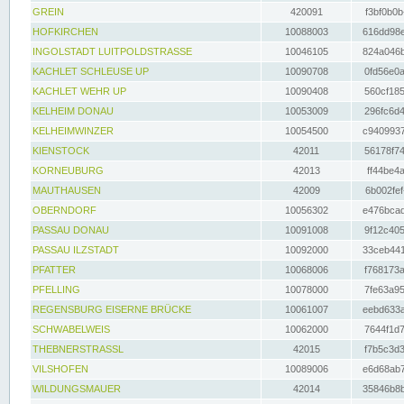
GREIN
420091
f3bf0b0b
HOFKIRCHEN
10088003
616dd98e
INGOLSTADT LUITPOLDSTRASSE
10046105
824a046b
KACHLET SCHLEUSE UP
10090708
0fd56e0a
KACHLET WEHR UP
10090408
560cf185
KELHEIM DONAU
10053009
296fc6d4
KELHEIMWINZER
10054500
c9409937
KIENSTOCK
42011
56178f74
KORNEUBURG
42013
ff44be4a
MAUTHAUSEN
42009
6b002fef
OBERNDORF
10056302
e476bcad
PASSAU DONAU
10091008
9f12c405
PASSAU ILZSTADT
10092000
33ceb441
PFATTER
10068006
f768173a
PFELLING
10078000
7fe63a95
REGENSBURG EISERNE BRÜCKE
10061007
eebd633a
SCHWABELWEIS
10062000
7644f1d7
THEBNERSTRASSL
42015
f7b5c3d3
VILSHOFEN
10089006
e6d68ab7
WILDUNGSMAUER
42014
35846b8b