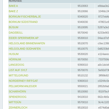
NORDSEE
BAKE A
9510063
e8daa3e2
BAKE Z
9510066
104fdc24
BORKUM FISCHERBALJE
9340020
8727ebfd
BORKUM SÜDSTRAND
9340030
478f21e9
BÜSUM
9510095
5287a3e1
DAGEBÜLL
9570040
6233e901
EIDER-SPERRWERK AP
9530010
04acd7e5
HELGOLAND BINNENHAFEN
9510070
c0ec139b
HELGOLAND SÜDHAFEN
9510075
0d8233b8
HUSUM
9530020
e114aeec
HÖRNUM
9570050
733755fd
LANGEOOG
9390010
a0c1dcb6
LIST AUF SYLT
9570070
5e92d73f
MITTELGRUND
9510132
3ff99b92
NORDERNEY RIFFGAT
9360010
c0244c0e
PELLWORM ANLEGER
9550021
2852b9ab
SCHARHÖRN
9510060
f0197bcf
SPIEKEROOG
9410010
662c4b5e
WITTDÜN
9570010
9c4c11f2
ZEHNERLOCH
9510010
e574d0af