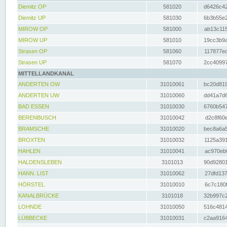
Diemitz OP
581020
d6426c42
Diemitz UP
581030
6b3b55e2
MIROW OP
581000
ab13c115
MIROW UP
581010
19cc3b9a
Strasen OP
581060
117877ec
Strasen UP
581070
2cc40997
MITTELLANDKANAL
ANDERTEN OW
31010061
bc20d819
ANDERTEN UW
31010060
dd41a7d6
BAD ESSEN
31010030
6760b547
BERENBUSCH
31010042
d2c8f60e
BRAMSCHE
31010020
bec8a6a5
BROXTEN
31010032
1125a391
HAHLEN
31010041
ac970eb0
HALDENSLEBEN
3101013
90d92801
HANN. LIST
31010062
27dfd137
HÖRSTEL
31010010
6c7c180f
KANALBRÜCKE
3101018
32b997c2
LOHNDE
31010050
516c4814
LÜBBECKE
31010031
c2aa9164