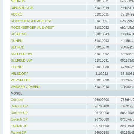
MEHRUM
31010071
be05603a
NIENBRÜGGE
31010044
864a8111
RECKE
31010011
7af19499
RODENBERGER AUE-OST
31010051
6288de60
RODENBERGER AUE-WEST
31010052
eb24b5a3
RUSBEND
31010043
c1f06401
RÜHEN
31010093
4ed5f6da
SEHNDE
31010070
ab0d9117
SÜLFELD OW
31010092
a8604e8f
SÜLFELD UW
31010091
892183d6
THUNE
31010080
42b865fb
VELSDORF
3101012
36f80081
VORSFELDE
31010090
dbb2bb9f
WARBER GRABEN
31010040
2f1080ba
MOSEL
Cochem
26900400
768df4e9
Detzem OP
26700180
c40912fd
Detzem UP
26700200
dc344605
Enkirch OP
26700880
87207dcd
Enkirch UP
26700900
ee861944
Fankel OP
26900280
68198b48