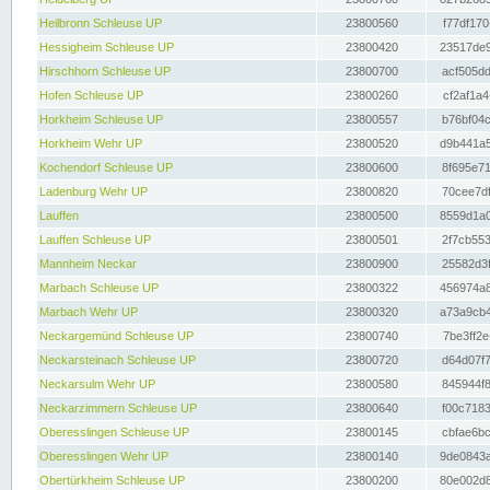
Heilbronn Schleuse UP
23800560
f77df170
Hessigheim Schleuse UP
23800420
23517de9
Hirschhorn Schleuse UP
23800700
acf505dd
Hofen Schleuse UP
23800260
cf2af1a4
Horkheim Schleuse UP
23800557
b76bf04c
Horkheim Wehr UP
23800520
d9b441a5
Kochendorf Schleuse UP
23800600
8f695e71
Ladenburg Wehr UP
23800820
70cee7df
Lauffen
23800500
8559d1a0
Lauffen Schleuse UP
23800501
2f7cb553
Mannheim Neckar
23800900
25582d3f
Marbach Schleuse UP
23800322
456974a8
Marbach Wehr UP
23800320
a73a9cb4
Neckargemünd Schleuse UP
23800740
7be3ff2e
Neckarsteinach Schleuse UP
23800720
d64d07f7
Neckarsulm Wehr UP
23800580
845944f8
Neckarzimmern Schleuse UP
23800640
f00c7183
Oberesslingen Schleuse UP
23800145
cbfae6bc
Oberesslingen Wehr UP
23800140
9de0843a
Obertürkheim Schleuse UP
23800200
80e002d8