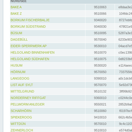
NORDSEE
BAKE A
9510063
e8daa3e2
BAKE Z
9510066
104fdc24
BORKUM FISCHERBALJE
9340020
8727ebfd
BORKUM SÜDSTRAND
9340030
478f21e9
BÜSUM
9510095
5287a3e1
DAGEBÜLL
9570040
6233e901
EIDER-SPERRWERK AP
9530010
04acd7e5
HELGOLAND BINNENHAFEN
9510070
c0ec139b
HELGOLAND SÜDHAFEN
9510075
0d8233b8
HUSUM
9530020
e114aeec
HÖRNUM
9570050
733755fd
LANGEOOG
9390010
a0c1dcb6
LIST AUF SYLT
9570070
5e92d73f
MITTELGRUND
9510132
3ff99b92
NORDERNEY RIFFGAT
9360010
c0244c0e
PELLWORM ANLEGER
9550021
2852b9ab
SCHARHÖRN
9510060
f0197bcf
SPIEKEROOG
9410010
662c4b5e
WITTDÜN
9570010
9c4c11f2
ZEHNERLOCH
9510010
e574d0af