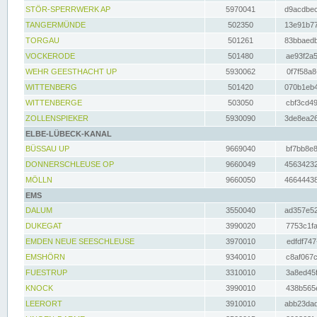
STÖR-SPERRWERK AP
5970041
d9acdbec
TANGERMÜNDE
502350
13e91b77
TORGAU
501261
83bbaedb
VOCKERODE
501480
ae93f2a5
WEHR GEESTHACHT UP
5930062
0f7f58a8
WITTENBERG
501420
070b1eb4
WITTENBERGE
503050
cbf3cd49
ZOLLENSPIEKER
5930090
3de8ea26
ELBE-LÜBECK-KANAL
BÜSSAU UP
9669040
bf7bb8e8
DONNERSCHLEUSE OP
9660049
45634232
MÖLLN
9660050
46644438
EMS
DALUM
3550040
ad357e52
DUKEGAT
3990020
7753c1fa
EMDEN NEUE SEESCHLEUSE
3970010
edfdf747
EMSHÖRN
9340010
c8af067c
FUESTRUP
3310010
3a8ed45f
KNOCK
3990010
438b565e
LEERORT
3910010
abb23dad