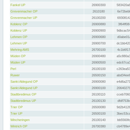
Fankel UP
26900300
583420a8
Grevenmacher OP
2610180
6e72bebf
Grevenmacher UP
26100200
69308142
Koblenz OP
26900880
3f64ff08
Koblenz UP
26900900
9dbcac54
Lehmen OP
26900680
d0abe01a
Lehmen UP
26900700
dc1bb420
Mehring AMS
26700100
4c1b6f17
Müden OP
26900480
a5c880a3
Müden UP
26900500
edc67ca3
Perl
26100100
c263ea53
Ruwer
26500150
abd34ee6
Sankt Aldegund OP
26900080
e4d6a271
Sankt Aldegund UP
26900100
20640279
Stadtbredimus OP
26100110
cceb7060
Stadtbredimus UP
26100130
dfdf753b
Trier OP
26500080
9d2b4126
Trier UP
26500100
3bec53ca
Wincheringen
26100140
bb5560fc
Wintrich OP
26700380
cb4789e4