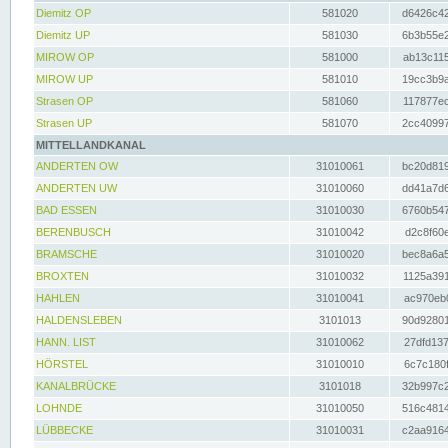
Diemitz OP
581020
d6426c42
Diemitz UP
581030
6b3b55e2
MIROW OP
581000
ab13c115
MIROW UP
581010
19cc3b9a
Strasen OP
581060
117877ec
Strasen UP
581070
2cc40997
MITTELLANDKANAL
ANDERTEN OW
31010061
bc20d819
ANDERTEN UW
31010060
dd41a7d6
BAD ESSEN
31010030
6760b547
BERENBUSCH
31010042
d2c8f60e
BRAMSCHE
31010020
bec8a6a5
BROXTEN
31010032
1125a391
HAHLEN
31010041
ac970eb0
HALDENSLEBEN
3101013
90d92801
HANN. LIST
31010062
27dfd137
HÖRSTEL
31010010
6c7c180f
KANALBRÜCKE
3101018
32b997c2
LOHNDE
31010050
516c4814
LÜBBECKE
31010031
c2aa9164