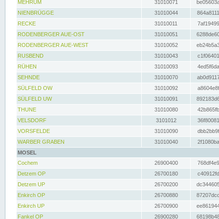
MEHRUM
31010071
be05603a
NIENBRÜGGE
31010044
864a8111
RECKE
31010011
7af19499
RODENBERGER AUE-OST
31010051
6288de60
RODENBERGER AUE-WEST
31010052
eb24b5a3
RUSBEND
31010043
c1f06401
RÜHEN
31010093
4ed5f6da
SEHNDE
31010070
ab0d9117
SÜLFELD OW
31010092
a8604e8f
SÜLFELD UW
31010091
892183d6
THUNE
31010080
42b865fb
VELSDORF
3101012
36f80081
VORSFELDE
31010090
dbb2bb9f
WARBER GRABEN
31010040
2f1080ba
MOSEL
Cochem
26900400
768df4e9
Detzem OP
26700180
c40912fd
Detzem UP
26700200
dc344605
Enkirch OP
26700880
87207dcd
Enkirch UP
26700900
ee861944
Fankel OP
26900280
68198b48