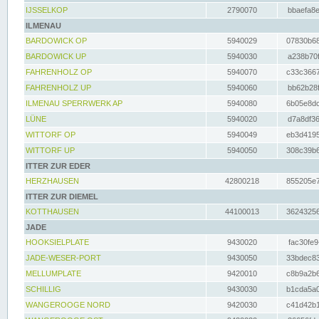
IJSSELKOP
2790070
bbaefa8e
ILMENAU
BARDOWICK OP
5940029
07830b68
BARDOWICK UP
5940030
a238b70f
FAHRENHOLZ OP
5940070
c33c3667
FAHRENHOLZ UP
5940060
bb62b28f
ILMENAU SPERRWERK AP
5940080
6b05e8dc
LÜNE
5940020
d7a8df36
WITTORF OP
5940049
eb3d4195
WITTORF UP
5940050
308c39b6
ITTER ZUR EDER
HERZHAUSEN
42800218
855205e7
ITTER ZUR DIEMEL
KOTTHAUSEN
44100013
36243256
JADE
HOOKSIELPLATE
9430020
fac30fe9
JADE-WESER-PORT
9430050
33bdec83
MELLUMPLATE
9420010
c8b9a2b6
SCHILLIG
9430030
b1cda5a0
WANGEROOGE NORD
9420030
c41d42b1