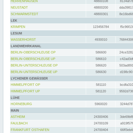
HERRENHAUSEN
48800108
8134af78
NEUSTADT
48800200
dda39817
SCHWARMSTEDT
48800301
8e16bd66
LEK
KRIMPEN
123456784
f5c96f13
LESUM
WASSERHORST
4930010
76844306
LANDWEHRKANAL
BERLIN-OBERSCHLEUSE OP
586600
24ce3282
BERLIN-OBERSCHLEUSE UP
586610
c42ad3df
BERLIN-UNTERSCHLEUSE OP
586620
503ad891
BERLIN-UNTERSCHLEUSE UP
586630
d198c901
LYCHENER GEWÄSSER
HIMMELPFORT OP
581110
bcdfa310
HIMMELPFORT UP
581120
9592d736
LÜHE
HORNEBURG
5960020
3244d787
MAIN
ASTHEIM
24300406
3de69bf8
FAULBACH
24700109
a919f57f
FRANKFURT OSTHAFEN
24700404
66ff3eb4