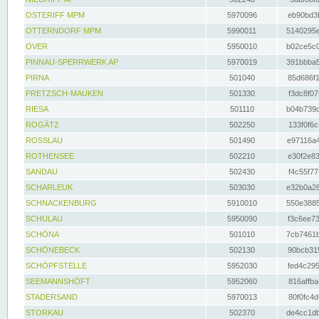
OSTERIFF MPM
5970096
eb90bd3f
OTTERNDORF MPM
5990011
5140295e
OVER
5950010
b02ce5c0
PINNAU-SPERRWERK AP
5970019
391bbba5
PIRNA
501040
85d686f1
PRETZSCH-MAUKEN
501330
f3dc8f07
RIESA
501110
b04b739d
ROGÄTZ
502250
133f0f6c
ROSSLAU
501490
e97116a4
ROTHENSEE
502210
e30f2e83
SANDAU
502430
f4c55f77
SCHARLEUK
503030
e32b0a28
SCHNACKENBURG
5910010
550e3885
SCHULAU
5950090
f3c6ee73
SCHÖNA
501010
7cb7461b
SCHÖNEBECK
502130
90bcb315
SCHÖPFSTELLE
5952030
fed4c295
SEEMANNSHÖFT
5952060
816affba
STADERSAND
5970013
80f0fc4d
STORKAU
502370
de4cc1db