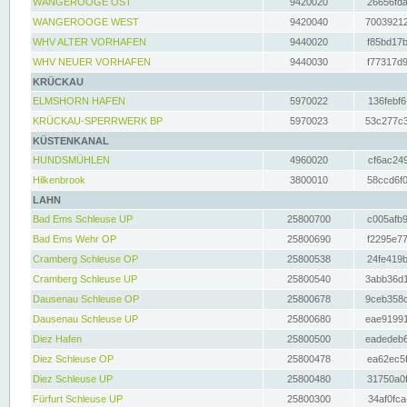
WANGEROOGE OST
9420020
26656fda
WANGEROOGE WEST
9420040
70039212
WHV ALTER VORHAFEN
9440020
f85bd17b
WHV NEUER VORHAFEN
9440030
f77317d9
KRÜCKAU
ELMSHORN HAFEN
5970022
136febf6
KRÜCKAU-SPERRWERK BP
5970023
53c277c3
KÜSTENKANAL
HUNDSMÜHLEN
4960020
cf6ac249
Hilkenbrook
3800010
58ccd6f0
LAHN
Bad Ems Schleuse UP
25800700
c005afb9
Bad Ems Wehr OP
25800690
f2295e77
Cramberg Schleuse OP
25800538
24fe419b
Cramberg Schleuse UP
25800540
3abb36d1
Dausenau Schleuse OP
25800678
9ceb358c
Dausenau Schleuse UP
25800680
eae91991
Diez Hafen
25800500
eadedeb6
Diez Schleuse OP
25800478
ea62ec5f
Diez Schleuse UP
25800480
31750a0f
Fürfurt Schleuse UP
25800300
34af0fca