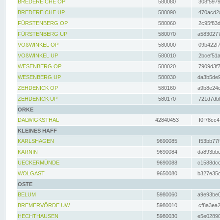
BREDEREICHE OP
580080
308f5979
BREDEREICHE UP
580090
470acd2a
FÜRSTENBERG OP
580060
2c95f83d
FÜRSTENBERG UP
580070
a5830277
VOßWINKEL OP
580000
09b422f7
VOßWINKEL UP
580010
2bcef51a
WESENBERG OP
580020
7909d3f7
WESENBERG UP
580030
da3b5de9
ZEHDENICK OP
580160
a9b8e24c
ZEHDENICK UP
580170
721d7dbf
ORKE
DALWIGKSTHAL
42840453
f0f78cc4
KLEINES HAFF
KARLSHAGEN
9690085
f53bb77f
KARNIN
9690084
da893bbd
UECKERMÜNDE
9690088
c1588dcc
WOLGAST
9650080
b327e35c
OSTE
BELUM
5980060
a9e93be0
BREMERVÖRDE UW
5980010
cf8a3ea2
HECHTHAUSEN
5980030
e5e02890