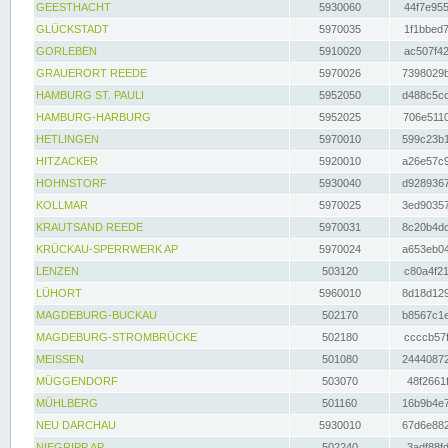
GEESTHACHT
5930060
44f7e955
GLÜCKSTADT
5970035
1f1bbed7
GORLEBEN
5910020
ac507f42
GRAUERORT REEDE
5970026
7398029b
HAMBURG ST. PAULI
5952050
d488c5cc
HAMBURG-HARBURG
5952025
706e5110
HETLINGEN
5970010
599c23b1
HITZACKER
5920010
a26e57c9
HOHNSTORF
5930040
d9289367
KOLLMAR
5970025
3ed90357
KRAUTSAND REEDE
5970031
8c20b4dc
KRÜCKAU-SPERRWERK AP
5970024
a653eb04
LENZEN
503120
c80a4f21
LÜHORT
5960010
8d18d129
MAGDEBURG-BUCKAU
502170
b8567c1e
MAGDEBURG-STROMBRÜCKE
502180
ccccb57f
MEISSEN
501080
24440872
MÜGGENDORF
503070
48f2661f
MÜHLBERG
501160
16b9b4e7
NEU DARCHAU
5930010
67d6e882
NIEGRIPP AP
502240
3adf88fd