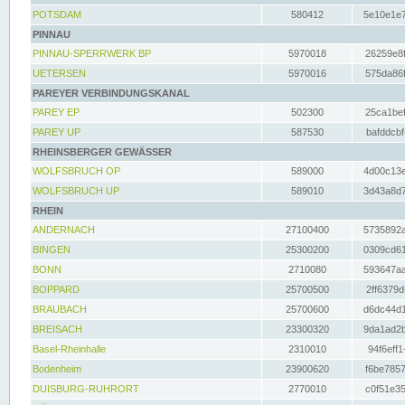
POTSDAM
580412
5e10e1e7
PINNAU
PINNAU-SPERRWERK BP
5970018
26259e8f
UETERSEN
5970016
575da86f
PAREYER VERBINDUNGSKANAL
PAREY EP
502300
25ca1bef
PAREY UP
587530
bafddcbf
RHEINSBERGER GEWÄSSER
WOLFSBRUCH OP
589000
4d00c13e
WOLFSBRUCH UP
589010
3d43a8d7
RHEIN
ANDERNACH
27100400
5735892a
BINGEN
25300200
0309cd61
BONN
2710080
593647aa
BOPPARD
25700500
2ff6379d
BRAUBACH
25700600
d6dc44d1
BREISACH
23300320
9da1ad2b
Basel-Rheinhalle
2310010
94f6eff1
Bodenheim
23900620
f6be7857
DUISBURG-RUHRORT
2770010
c0f51e35