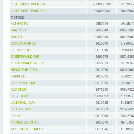
OSTE-SPERRWERK AP
9000000590
8c3295dc
OSTE-SPERRWERK BP
9000000532
7cb4566b
OSTSEE
ALTHAGEN
9650024
b8d05bf9
BARHÖFT
9650040
09227288
BARTH
9650030
00c33ed9
ECKERNFÖRDE
9610045
1faa9b2c
FLENSBURG
9610010
9e19c411
GREIFSWALD OIE
9690078
087b6386
GREIFSWALD-WIECK
9650073
6b53ef42
HEILIGENHAFEN
9610070
06219dd9
KAPPELN
9610035
b09f2243
KIEL-HOLTENAU
9610066
3ad4013f
KLOSTER
9670050
905e7328
KOSEROW
9690093
c0f33a36
LANGBALLIGAU
9610015
5a33bf14
LAUTERBACH
9670063
91922b9b
LT KIEL
9610050
736437d7
MARIENLEUCHTE
9610075
8effc15d
NEUENDORF HAFEN
9670046
492f85b8