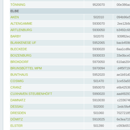
TÖNNING
9520070
00e386ac
ELBE
AKEN
502010
094b96e5
ALTENGAMME
5930070
2ee12b9a
ARTLENBURG
5930050
b3492c68
BARBY
502070
939f82ec
BLANKENESE UF
5952065
bacb459b
BLECKEDE
5930020
6aa1cd8e
BOIZENBURG
5930033
33e0bce0
BROKDORF
5970050
610ab204
BRUNSBÜTTEL MPM
5970094
d4f5f719
BUNTHAUS
5952020
ae1b91d0
COSWIG
501470
1ce53a59
CRANZ
5950070
e6b42536
CUXHAVEN STEUBENHÖFT
5990020
aad49293
DAMNATZ
5910030
c233674f
DESSAU
502000
1edc5fa4
DRESDEN
501060
70272185
DÖMITZ
5910025
6e3ea719
ELSTER
501390
c093b557