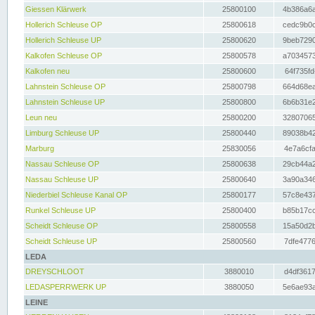
Giessen Klärwerk
25800100
4b386a6a
Hollerich Schleuse OP
25800618
cedc9b0c
Hollerich Schleuse UP
25800620
9beb7290
Kalkofen Schleuse OP
25800578
a7034573
Kalkofen neu
25800600
64f735fd
Lahnstein Schleuse OP
25800798
664d68ea
Lahnstein Schleuse UP
25800800
6b6b31e2
Leun neu
25800200
32807065
Limburg Schleuse UP
25800440
89038b42
Marburg
25830056
4e7a6cfa
Nassau Schleuse OP
25800638
29cb44a2
Nassau Schleuse UP
25800640
3a90a346
Niederbiel Schleuse Kanal OP
25800177
57c8e437
Runkel Schleuse UP
25800400
b85b17cc
Scheidt Schleuse OP
25800558
15a50d2b
Scheidt Schleuse UP
25800560
7dfe4776
LEDA
DREYSCHLOOT
3880010
d4df3617
LEDASPERRWERK UP
3880050
5e6ae93a
LEINE