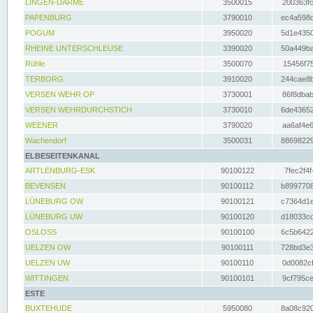
LINGEN-DARME
3500015
200363fc
PAPENBURG
3790010
ec4a598d
POGUM
3950020
5d1e4350
RHEINE UNTERSCHLEUSE
3390020
50a449ba
Rühle
3500070
15456f75
TERBORG
3910020
244cae8b
VERSEN WEHR OP
3730001
86f8dbab
VERSEN WEHRDURCHSTICH
3730010
6de43652
WEENER
3790020
aa6af4e6
Wachendorf
3500031
88698229
ELBESEITENKANAL
ARTLENBURG-ESK
90100122
7fec2f4f
BEVENSEN
90100112
b8997708
LÜNEBURG OW
90100121
c7364d1e
LÜNEBURG UW
90100120
d18033cd
OSLOSS
90100100
6c5b6422
UELZEN OW
90100111
728bd3e3
UELZEN UW
90100110
0d0082cf
WITTINGEN
90100101
9cf795ce
ESTE
BUXTEHUDE
5950080
8a08c920