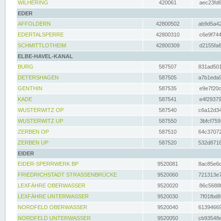
WILHERING
420061
aec23fd6
EDER
AFFOLDERN
42800502
ab9d5a42
EDERTALSPERRE
42800310
c6e9f744
SCHMITTLOTHEIM
42800309
d2155fa6
ELBE-HAVEL-KANAL
BURG
587507
831ad501
DETERSHAGEN
587505
a7b1eda9
GENTHIN
587535
e9e7f20c
KADE
587541
e4f29379
WUSTERWITZ OP
587540
c6a12d34
WUSTERWITZ UP
587550
3bfcf759
ZERBEN OP
587510
64c37072
ZERBEN UP
587520
532d8718
EIDER
EIDER-SPERRWERK BP
9520081
8ac85e6c
FRIEDRICHSTADT STRASSENBRÜCKE
9520060
721313e7
LEXFÄHRE OBERWASSER
9520020
86c5688f
LEXFÄHRE UNTERWASSER
9520030
7f01fbd8
NORDFELD OBERWASSER
9520040
61394669
NORDFELD UNTERWASSER
9520050
cb93548e