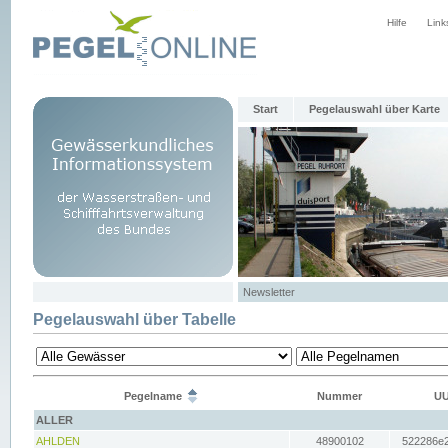
Hilfe
Link
Start
Pegelauswahl über Karte
Newsletter
Pegelauswahl über Tabelle
Pegelname
Nummer
UU
ALLER
AHLDEN
48900102
522286e2