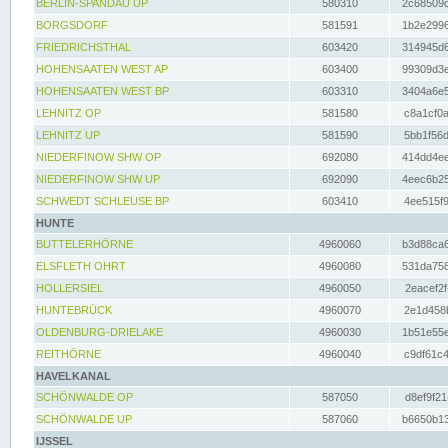
BERLIN-SPANDAU UP
580310
2c68509c
BORGSDORF
581591
1b2e2996
FRIEDRICHSTHAL
603420
314945d6
HOHENSAATEN WEST AP
603400
99309d3e
HOHENSAATEN WEST BP
603310
3404a6e5
LEHNITZ OP
581580
c8a1cf0a
LEHNITZ UP
581590
5bb1f56d
NIEDERFINOW SHW OP
692080
414dd4ee
NIEDERFINOW SHW UP
692090
4eec6b25
SCHWEDT SCHLEUSE BP
603410
4ee515f9
HUNTE
BUTTELERHÖRNE
4960060
b3d88ca6
ELSFLETH OHRT
4960080
531da758
HOLLERSIEL
4960050
2eacef2f
HUNTEBRÜCK
4960070
2e1d458b
OLDENBURG-DRIELAKE
4960030
1b51e55e
REITHÖRNE
4960040
c9df61c4
HAVELKANAL
SCHÖNWALDE OP
587050
d8ef9f21
SCHÖNWALDE UP
587060
b6650b13
IJSSEL