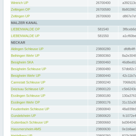
Wintrich UP
26700400
a392113c
Zeltingen OP
26700580
8b802863
Zeltingen UP
26700600
d867e7e9
MALZER KANAL
LIEBENWALDE OP
581540
3f8ceb6d
LIEBENWALDE UP
581550
a1cf60be
NECKAR
Aldingen Schleuse UP
23800280
dfdfb4ff
Beihingen Wehr UP
23800360
8a2e3048
Besigheim SKA
23800460
46d8ed02
Besigheim Schleuse UP
23800480
57db82c7
Besigheim Wehr UP
23800440
42c11b7a
Cannstatt Schleuse UP
23800240
7068d262
Deizisau Schleuse UP
23800120
c5b6243d
Esslingen Schleuse UP
23800180
130a3761
Esslingen Wehr OP
23800176
31c32a38
Feudenheim Schleuse UP
23800840
48a939b9
Gundelsheim UP
23800620
fc1072e4
Guttenbach Schleuse UP
23800660
bd36404b
Hassmersheim AMS
23800630
0e1b8ae0
Heidelberg UP
23800760
827b2685