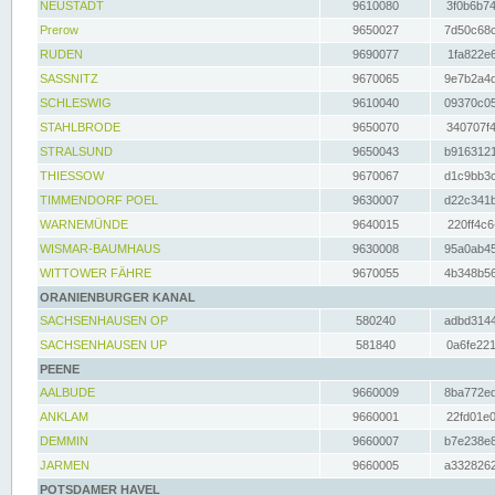
NEUSTADT
9610080
3f0b6b74
Prerow
9650027
7d50c68c
RUDEN
9690077
1fa822e6
SASSNITZ
9670065
9e7b2a4d
SCHLESWIG
9610040
09370c05
STAHLBRODE
9650070
340707f4
STRALSUND
9650043
b9163121
THIESSOW
9670067
d1c9bb3c
TIMMENDORF POEL
9630007
d22c341b
WARNEMÜNDE
9640015
220ff4c6
WISMAR-BAUMHAUS
9630008
95a0ab45
WITTOWER FÄHRE
9670055
4b348b56
ORANIENBURGER KANAL
SACHSENHAUSEN OP
580240
adbd3144
SACHSENHAUSEN UP
581840
0a6fe221
PEENE
AALBUDE
9660009
8ba772ed
ANKLAM
9660001
22fd01e0
DEMMIN
9660007
b7e238e8
JARMEN
9660005
a3328262
POTSDAMER HAVEL