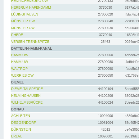
HENRICHENBURG UW
27700133
e6b68bc2
HERBRUM HAFENDAMM
3770030
8177a148
LÜDINGHAUSEN
27800020
f5bc4a51
MÜNSTER OW
27800040
ccd3e8f1
MÜNSTER UW
27800030
ed260406
RHEDE
3770040
16508b11
VERSEN TRENNSPITZE
25463
0024cc40
DATTELN-HAMM-KANAL
HAMM OW
27800060
4dbce62d
HAMM UW
27800080
4ef9dd9c
WALTROP
27800090
facc5c16
WERRIES OW
27800050
d31767ef
DIEMEL
DIEMELTALSPERRE
44100104
5cdc6555
HELMINGHAUSEN
44100206
33092c28
WILHELMSBRÜCKE
44100024
7deedc21
DONAU
ACHLEITEN
10094006
c389c9e2
DEGGENDORF
10081004
53d40547
DÜRNSTEIN
42012
ce4e3050
ERLAU
10096001
99619dc5