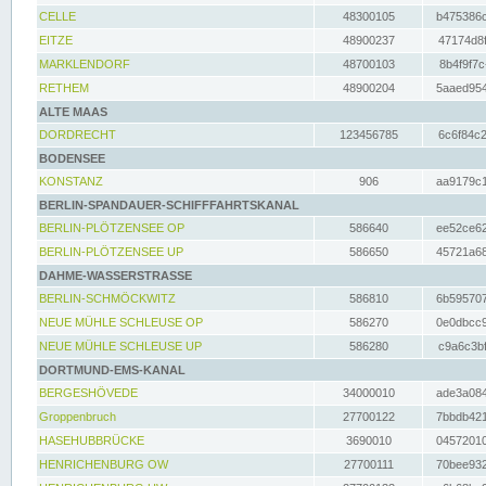
CELLE
48300105
b475386c
EITZE
48900237
47174d8f
MARKLENDORF
48700103
8b4f9f7c
RETHEM
48900204
5aaed954
ALTE MAAS
DORDRECHT
123456785
6c6f84c2
BODENSEE
KONSTANZ
906
aa9179c1
BERLIN-SPANDAUER-SCHIFFFAHRTSKANAL
BERLIN-PLÖTZENSEE OP
586640
ee52ce62
BERLIN-PLÖTZENSEE UP
586650
45721a68
DAHME-WASSERSTRASSE
BERLIN-SCHMÖCKWITZ
586810
6b595707
NEUE MÜHLE SCHLEUSE OP
586270
0e0dbcc9
NEUE MÜHLE SCHLEUSE UP
586280
c9a6c3bf
DORTMUND-EMS-KANAL
BERGESHÖVEDE
34000010
ade3a084
Groppenbruch
27700122
7bbdb421
HASEHUBBRÜCKE
3690010
04572010
HENRICHENBURG OW
27700111
70bee932