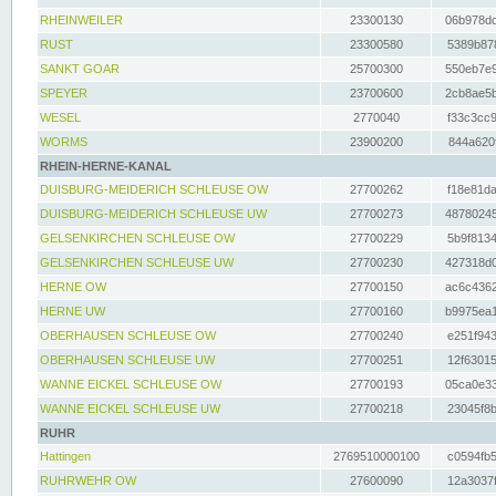
RHEINWEILER
23300130
06b978dd
RUST
23300580
5389b878
SANKT GOAR
25700300
550eb7e9
SPEYER
23700600
2cb8ae5b
WESEL
2770040
f33c3cc9
WORMS
23900200
844a620f
RHEIN-HERNE-KANAL
DUISBURG-MEIDERICH SCHLEUSE OW
27700262
f18e81da
DUISBURG-MEIDERICH SCHLEUSE UW
27700273
48780245
GELSENKIRCHEN SCHLEUSE OW
27700229
5b9f8134
GELSENKIRCHEN SCHLEUSE UW
27700230
427318d0
HERNE OW
27700150
ac6c4362
HERNE UW
27700160
b9975ea1
OBERHAUSEN SCHLEUSE OW
27700240
e251f943
OBERHAUSEN SCHLEUSE UW
27700251
12f63015
WANNE EICKEL SCHLEUSE OW
27700193
05ca0e33
WANNE EICKEL SCHLEUSE UW
27700218
23045f8b
RUHR
Hattingen
2769510000100
c0594fb5
RUHRWEHR OW
27600090
12a3037f