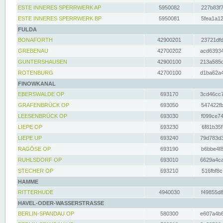
ESTE INNERES SPERRWERK AP
5950082
227b83f7
ESTE INNERES SPERRWERK BP
5950081
5fea1a12
FULDA
BONAFORTH
42900201
23721dfd
GREBENAU
42700202
acd63934
GUNTERSHAUSEN
42900100
213a585d
ROTENBURG
42700100
d1ba62a4
FINOWKANAL
EBERSWALDE OP
693170
3cd46cc7
GRAFENBRÜCK OP
693050
547422fb
LEESENBRÜCK OP
693030
f099ce74
LIEPE OP
693230
6f81b35f
LIEPE UP
693240
79d783d3
RAGÖSE OP
693190
b6bbe4f8
RUHLSDORF OP
693010
6629a4ca
STECHER OP
693210
516fbf8c
HAMME
RITTERHUDE
4940030
f49855d8
HAVEL-ODER-WASSERSTRASSE
BERLIN-SPANDAU OP
580300
e607a4b6