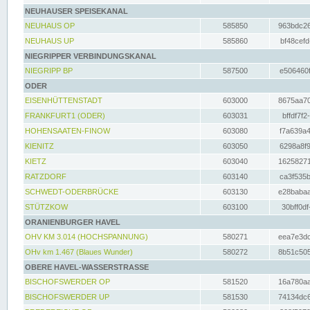
NEUHAUSER SPEISEKANAL
NEUHAUS OP
585850
963bdc26
NEUHAUS UP
585860
bf48cefd
NIEGRIPPER VERBINDUNGSKANAL
NIEGRIPP BP
587500
e506460f
ODER
EISENHÜTTENSTADT
603000
8675aa70
FRANKFURT1 (ODER)
603031
bffdf7f2
HOHENSAATEN-FINOW
603080
f7a639a4
KIENITZ
603050
6298a8f9
KIETZ
603040
16258271
RATZDORF
603140
ca3f535b
SCHWEDT-ODERBRÜCKE
603130
e28babaa
STÜTZKOW
603100
30bff0df
ORANIENBURGER HAVEL
OHV KM 3.014 (HOCHSPANNUNG)
580271
eea7e3dc
OHv km 1.467 (Blaues Wunder)
580272
8b51c505
OBERE HAVEL-WASSERSTRASSE
BISCHOFSWERDER OP
581520
16a780aa
BISCHOFSWERDER UP
581530
74134dc6