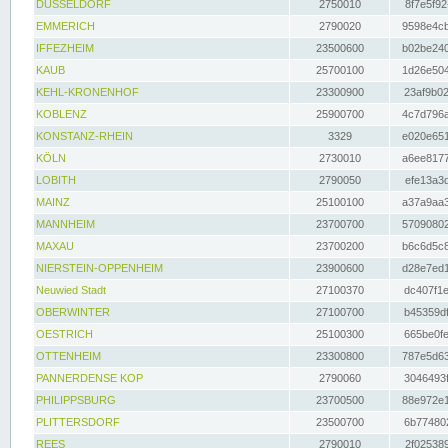
DÜSSELDORF
2750010
8f7e5f92
EMMERICH
2790020
9598e4cb
IFFEZHEIM
23500600
b02be240
KAUB
25700100
1d26e504
KEHL-KRONENHOF
23300900
23af9b02
KOBLENZ
25900700
4c7d796a
KONSTANZ-RHEIN
3329
e020e651
KÖLN
2730010
a6ee8177
LOBITH
2790050
efe13a3d
MAINZ
25100100
a37a9aa3
MANNHEIM
23700700
57090802
MAXAU
23700200
b6c6d5c8
NIERSTEIN-OPPENHEIM
23900600
d28e7ed1
Neuwied Stadt
27100370
dc407f1e
OBERWINTER
27100700
b45359df
OESTRICH
25100300
665be0fe
OTTENHEIM
23300800
787e5d63
PANNERDENSE KOP
2790060
3046493f
PHILIPPSBURG
23700500
88e972e1
PLITTERSDORF
23500700
6b774802
REES
2790010
2f025389