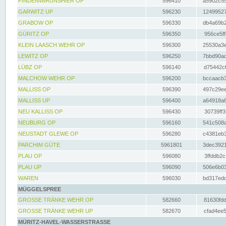
FINDENWIRUNSHIER OP
596410
a5902c55
GARWITZ UP
596230
12499527
GRABOW OP
596330
db4a69b2
GÜRITZ OP
596350
956ce5ff
KLEIN LAASCH WEHR OP
596300
25530a3e
LEWITZ OP
596250
7bbd90ad
LÜBZ OP
596140
d75442cf
MALCHOW WEHR OP
596200
bccaacb3
MALLISS OP
596390
497c29ee
MALLISS UP
596400
a64918a6
NEU KALLISS OP
596430
30739ff3
NEUBURG OP
596160
541c508a
NEUSTADT GLEWE OP
596280
c4381eb3
PARCHIM GÜTE
5961801
3dec3921
PLAU OP
596080
3ffddb2c
PLAU UP
596090
506e6b03
WAREN
596030
bd317edd
MÜGGELSPREE
GROSSE TRÄNKE WEHR OP
582660
81630fdd
GROSSE TRÄNKE WEHR UP
582670
cfad4ee5
MÜRITZ-HAVEL-WASSERSTRASSE