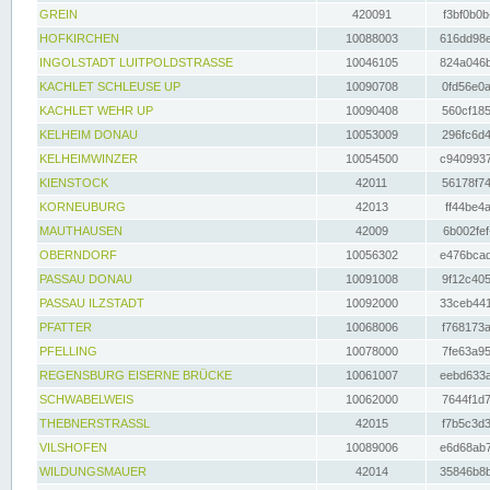
GREIN
420091
f3bf0b0b
HOFKIRCHEN
10088003
616dd98e
INGOLSTADT LUITPOLDSTRASSE
10046105
824a046b
KACHLET SCHLEUSE UP
10090708
0fd56e0a
KACHLET WEHR UP
10090408
560cf185
KELHEIM DONAU
10053009
296fc6d4
KELHEIMWINZER
10054500
c9409937
KIENSTOCK
42011
56178f74
KORNEUBURG
42013
ff44be4a
MAUTHAUSEN
42009
6b002fef
OBERNDORF
10056302
e476bcad
PASSAU DONAU
10091008
9f12c405
PASSAU ILZSTADT
10092000
33ceb441
PFATTER
10068006
f768173a
PFELLING
10078000
7fe63a95
REGENSBURG EISERNE BRÜCKE
10061007
eebd633a
SCHWABELWEIS
10062000
7644f1d7
THEBNERSTRASSL
42015
f7b5c3d3
VILSHOFEN
10089006
e6d68ab7
WILDUNGSMAUER
42014
35846b8b