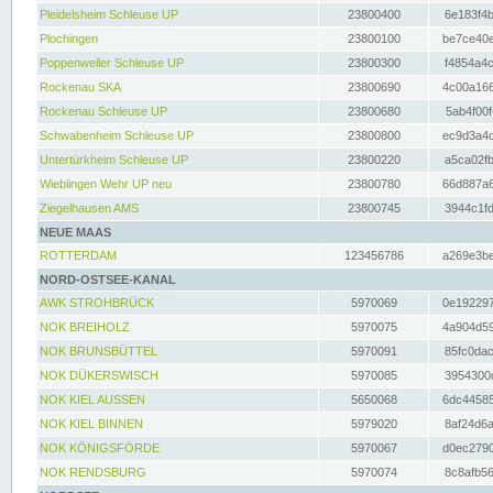
Pleidelsheim Schleuse UP
23800400
6e183f4b
Plochingen
23800100
be7ce40e
Poppenweiler Schleuse UP
23800300
f4854a4c
Rockenau SKA
23800690
4c00a166
Rockenau Schleuse UP
23800680
5ab4f00f
Schwabenheim Schleuse UP
23800800
ec9d3a4d
Untertürkheim Schleuse UP
23800220
a5ca02fb
Wieblingen Wehr UP neu
23800780
66d887a6
Ziegelhausen AMS
23800745
3944c1fd
NEUE MAAS
ROTTERDAM
123456786
a269e3be
NORD-OSTSEE-KANAL
AWK STROHBRÜCK
5970069
0e192297
NOK BREIHOLZ
5970075
4a904d59
NOK BRUNSBÜTTEL
5970091
85fc0dac
NOK DÜKERSWISCH
5970085
3954300d
NOK KIEL AUSSEN
5650068
6dc44585
NOK KIEL BINNEN
5979020
8af24d6a
NOK KÖNIGSFÖRDE
5970067
d0ec2790
NOK RENDSBURG
5970074
8c8afb56