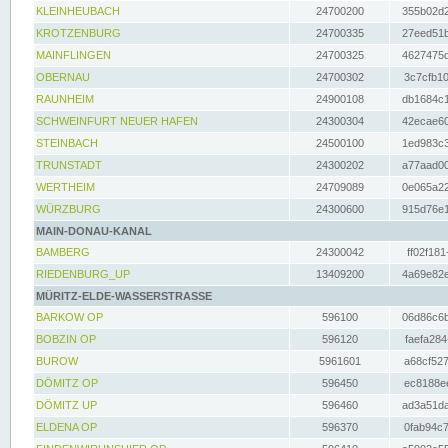
KLEINHEUBACH
24700200
355b02d2
KROTZENBURG
24700335
27eed51b
MAINFLINGEN
24700325
4627475d
OBERNAU
24700302
3c7cfb10
RAUNHEIM
24900108
db1684c1
SCHWEINFURT NEUER HAFEN
24300304
42ecae60
STEINBACH
24500100
1ed983c3
TRUNSTADT
24300202
a77aad00
WERTHEIM
24709089
0e065a22
WÜRZBURG
24300600
915d76e1
MAIN-DONAU-KANAL
BAMBERG
24300042
ff02f181
RIEDENBURG_UP
13409200
4a69e82e
MÜRITZ-ELDE-WASSERSTRASSE
BARKOW OP
596100
06d86c6b
BOBZIN OP
596120
faefa284
BUROW
5961601
a68cf527
DÖMITZ OP
596450
ec8188ee
DÖMITZ UP
596460
ad3a51da
ELDENA OP
596370
0fab94c7