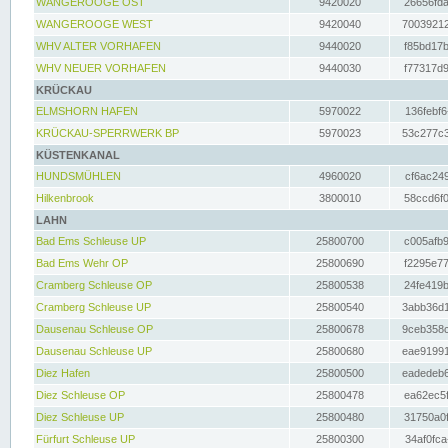
WANGEROOGE OST
9420020
26656fda
WANGEROOGE WEST
9420040
70039212
WHV ALTER VORHAFEN
9440020
f85bd17b
WHV NEUER VORHAFEN
9440030
f77317d9
KRÜCKAU
ELMSHORN HAFEN
5970022
136febf6
KRÜCKAU-SPERRWERK BP
5970023
53c277c3
KÜSTENKANAL
HUNDSMÜHLEN
4960020
cf6ac249
Hilkenbrook
3800010
58ccd6f0
LAHN
Bad Ems Schleuse UP
25800700
c005afb9
Bad Ems Wehr OP
25800690
f2295e77
Cramberg Schleuse OP
25800538
24fe419b
Cramberg Schleuse UP
25800540
3abb36d1
Dausenau Schleuse OP
25800678
9ceb358c
Dausenau Schleuse UP
25800680
eae91991
Diez Hafen
25800500
eadedeb6
Diez Schleuse OP
25800478
ea62ec5f
Diez Schleuse UP
25800480
31750a0f
Fürfurt Schleuse UP
25800300
34af0fca