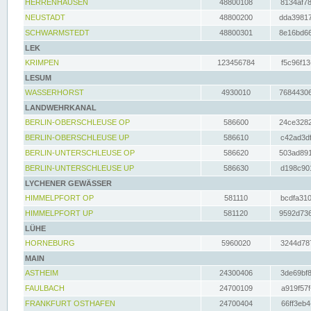
HERRENHAUSEN
48800108
8134af78
NEUSTADT
48800200
dda39817
SCHWARMSTEDT
48800301
8e16bd66
LEK
KRIMPEN
123456784
f5c96f13
LESUM
WASSERHORST
4930010
76844306
LANDWEHRKANAL
BERLIN-OBERSCHLEUSE OP
586600
24ce3282
BERLIN-OBERSCHLEUSE UP
586610
c42ad3df
BERLIN-UNTERSCHLEUSE OP
586620
503ad891
BERLIN-UNTERSCHLEUSE UP
586630
d198c901
LYCHENER GEWÄSSER
HIMMELPFORT OP
581110
bcdfa310
HIMMELPFORT UP
581120
9592d736
LÜHE
HORNEBURG
5960020
3244d787
MAIN
ASTHEIM
24300406
3de69bf8
FAULBACH
24700109
a919f57f
FRANKFURT OSTHAFEN
24700404
66ff3eb4