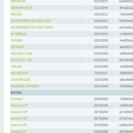
MEHRUM
31010071
be05603a
NIENBRÜGGE
31010044
864a8111
RECKE
31010011
7af19499
RODENBERGER AUE-OST
31010051
6288de60
RODENBERGER AUE-WEST
31010052
eb24b5a3
RUSBEND
31010043
c1f06401
RÜHEN
31010093
4ed5f6da
SEHNDE
31010070
ab0d9117
SÜLFELD OW
31010092
a8604e8f
SÜLFELD UW
31010091
892183d6
THUNE
31010080
42b865fb
VELSDORF
3101012
36f80081
VORSFELDE
31010090
dbb2bb9f
WARBER GRABEN
31010040
2f1080ba
MOSEL
Cochem
26900400
768df4e9
Detzem OP
26700180
c40912fd
Detzem UP
26700200
dc344605
Enkirch OP
26700880
87207dcd
Enkirch UP
26700900
ee861944
Fankel OP
26900280
68198b48