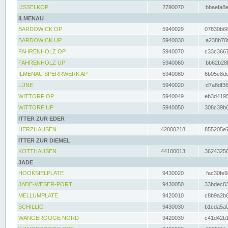
IJSSELKOP
2790070
bbaefa8e
ILMENAU
BARDOWICK OP
5940029
07830b68
BARDOWICK UP
5940030
a238b70f
FAHRENHOLZ OP
5940070
c33c3667
FAHRENHOLZ UP
5940060
bb62b28f
ILMENAU SPERRWERK AP
5940080
6b05e8dc
LÜNE
5940020
d7a8df36
WITTORF OP
5940049
eb3d4195
WITTORF UP
5940050
308c39b6
ITTER ZUR EDER
HERZHAUSEN
42800218
855205e7
ITTER ZUR DIEMEL
KOTTHAUSEN
44100013
36243256
JADE
HOOKSIELPLATE
9430020
fac30fe9
JADE-WESER-PORT
9430050
33bdec83
MELLUMPLATE
9420010
c8b9a2b6
SCHILLIG
9430030
b1cda5a0
WANGEROOGE NORD
9420030
c41d42b1