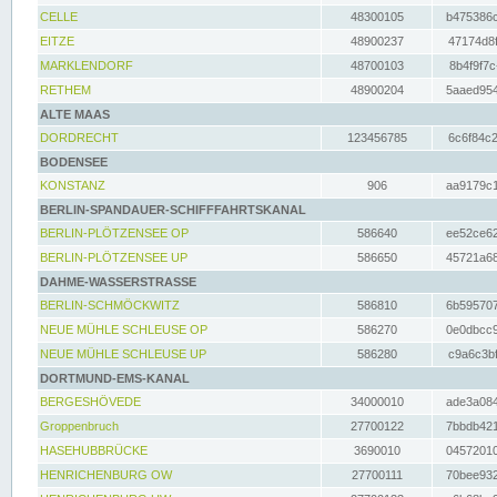
CELLE
48300105
b475386c
EITZE
48900237
47174d8f
MARKLENDORF
48700103
8b4f9f7c
RETHEM
48900204
5aaed954
ALTE MAAS
DORDRECHT
123456785
6c6f84c2
BODENSEE
KONSTANZ
906
aa9179c1
BERLIN-SPANDAUER-SCHIFFFAHRTSKANAL
BERLIN-PLÖTZENSEE OP
586640
ee52ce62
BERLIN-PLÖTZENSEE UP
586650
45721a68
DAHME-WASSERSTRASSE
BERLIN-SCHMÖCKWITZ
586810
6b595707
NEUE MÜHLE SCHLEUSE OP
586270
0e0dbcc9
NEUE MÜHLE SCHLEUSE UP
586280
c9a6c3bf
DORTMUND-EMS-KANAL
BERGESHÖVEDE
34000010
ade3a084
Groppenbruch
27700122
7bbdb421
HASEHUBBRÜCKE
3690010
04572010
HENRICHENBURG OW
27700111
70bee932