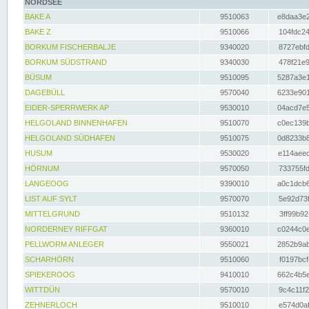
NORDSEE
BAKE A
9510063
e8daa3e2
BAKE Z
9510066
104fdc24
BORKUM FISCHERBALJE
9340020
8727ebfd
BORKUM SÜDSTRAND
9340030
478f21e9
BÜSUM
9510095
5287a3e1
DAGEBÜLL
9570040
6233e901
EIDER-SPERRWERK AP
9530010
04acd7e5
HELGOLAND BINNENHAFEN
9510070
c0ec139b
HELGOLAND SÜDHAFEN
9510075
0d8233b8
HUSUM
9530020
e114aeec
HÖRNUM
9570050
733755fd
LANGEOOG
9390010
a0c1dcb6
LIST AUF SYLT
9570070
5e92d73f
MITTELGRUND
9510132
3ff99b92
NORDERNEY RIFFGAT
9360010
c0244c0e
PELLWORM ANLEGER
9550021
2852b9ab
SCHARHÖRN
9510060
f0197bcf
SPIEKEROOG
9410010
662c4b5e
WITTDÜN
9570010
9c4c11f2
ZEHNERLOCH
9510010
e574d0af