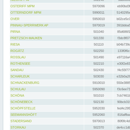
OSTERIFF MPM
5970096
eb90bd3f
OTTERNDORF MPM
5990011
5140295e
OVER
5950010
b02ce5c0
PINNAU-SPERRWERK AP
5970019
391bbba5
PIRNA
501040
85d686f1
PRETZSCH-MAUKEN
501330
f3dc8f07
RIESA
501110
b04b739d
ROGÄTZ
502250
133f0f6c
ROSSLAU
501490
e97116a4
ROTHENSEE
502210
e30f2e83
SANDAU
502430
f4c55f77
SCHARLEUK
503030
e32b0a28
SCHNACKENBURG
5910010
550e3885
SCHULAU
5950090
f3c6ee73
SCHÖNA
501010
7cb7461b
SCHÖNEBECK
502130
90bcb315
SCHÖPFSTELLE
5952030
fed4c295
SEEMANNSHÖFT
5952060
816affba
STADERSAND
5970013
80f0fc4d
STORKAU
502370
de4cc1db