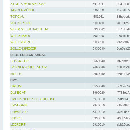
STÖR-SPERRWERK AP
5970041
d9acdbec
TANGERMÜNDE
502350
13e91b77
TORGAU
501261
83bbaedb
VOCKERODE
501480
ae93f2a5
WEHR GEESTHACHT UP
5930062
0f7f58a8
WITTENBERG
501420
070b1eb4
WITTENBERGE
503050
cbf3cd49
ZOLLENSPIEKER
5930090
3de8ea26
ELBE-LÜBECK-KANAL
BÜSSAU UP
9669040
bf7bb8e8
DONNERSCHLEUSE OP
9660049
45634232
MÖLLN
9660050
46644438
EMS
DALUM
3550040
ad357e52
DUKEGAT
3990020
7753c1fa
EMDEN NEUE SEESCHLEUSE
3970010
edfdf747
EMSHÖRN
9340010
c8af067c
FUESTRUP
3310010
3a8ed45f
KNOCK
3990010
438b565e
LEERORT
3910010
abb23dad