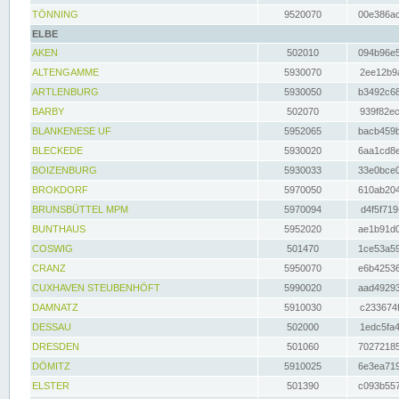
TÖNNING
9520070
00e386ac
ELBE
AKEN
502010
094b96e5
ALTENGAMME
5930070
2ee12b9a
ARTLENBURG
5930050
b3492c68
BARBY
502070
939f82ec
BLANKENESE UF
5952065
bacb459b
BLECKEDE
5930020
6aa1cd8e
BOIZENBURG
5930033
33e0bce0
BROKDORF
5970050
610ab204
BRUNSBÜTTEL MPM
5970094
d4f5f719
BUNTHAUS
5952020
ae1b91d0
COSWIG
501470
1ce53a59
CRANZ
5950070
e6b42536
CUXHAVEN STEUBENHÖFT
5990020
aad49293
DAMNATZ
5910030
c233674f
DESSAU
502000
1edc5fa4
DRESDEN
501060
70272185
DÖMITZ
5910025
6e3ea719
ELSTER
501390
c093b557