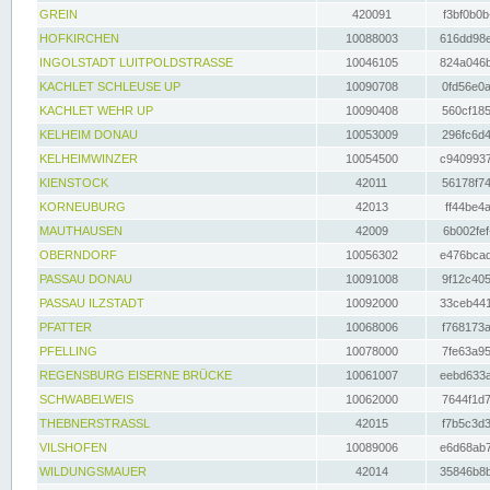
GREIN
420091
f3bf0b0b
HOFKIRCHEN
10088003
616dd98e
INGOLSTADT LUITPOLDSTRASSE
10046105
824a046b
KACHLET SCHLEUSE UP
10090708
0fd56e0a
KACHLET WEHR UP
10090408
560cf185
KELHEIM DONAU
10053009
296fc6d4
KELHEIMWINZER
10054500
c9409937
KIENSTOCK
42011
56178f74
KORNEUBURG
42013
ff44be4a
MAUTHAUSEN
42009
6b002fef
OBERNDORF
10056302
e476bcad
PASSAU DONAU
10091008
9f12c405
PASSAU ILZSTADT
10092000
33ceb441
PFATTER
10068006
f768173a
PFELLING
10078000
7fe63a95
REGENSBURG EISERNE BRÜCKE
10061007
eebd633a
SCHWABELWEIS
10062000
7644f1d7
THEBNERSTRASSL
42015
f7b5c3d3
VILSHOFEN
10089006
e6d68ab7
WILDUNGSMAUER
42014
35846b8b