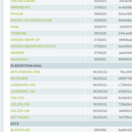
LINGEN-DARME
3500015
200363fc
PAPENBURG
3790010
ec4a598d
POGUM
3950020
5d1e4350
RHEINE UNTERSCHLEUSE
3390020
50a449ba
Rühle
3500070
15456f75
TERBORG
3910020
244cae8b
VERSEN WEHR OP
3730001
86f8dbab
VERSEN WEHRDURCHSTICH
3730010
6de43652
WEENER
3790020
aa6af4e6
Wachendorf
3500031
88698229
ELBESEITENKANAL
ARTLENBURG-ESK
90100122
7fec2f4f
BEVENSEN
90100112
b8997708
LÜNEBURG OW
90100121
c7364d1e
LÜNEBURG UW
90100120
d18033cd
OSLOSS
90100100
6c5b6422
UELZEN OW
90100111
728bd3e3
UELZEN UW
90100110
0d0082cf
WITTINGEN
90100101
9cf795ce
ESTE
BUXTEHUDE
5950080
8a08c920