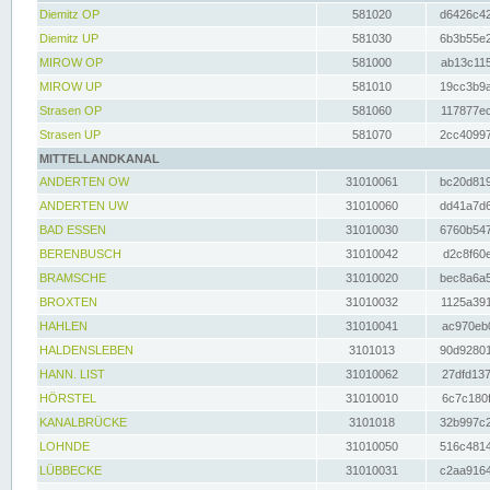
Diemitz OP
581020
d6426c42
Diemitz UP
581030
6b3b55e2
MIROW OP
581000
ab13c115
MIROW UP
581010
19cc3b9a
Strasen OP
581060
117877ec
Strasen UP
581070
2cc40997
MITTELLANDKANAL
ANDERTEN OW
31010061
bc20d819
ANDERTEN UW
31010060
dd41a7d6
BAD ESSEN
31010030
6760b547
BERENBUSCH
31010042
d2c8f60e
BRAMSCHE
31010020
bec8a6a5
BROXTEN
31010032
1125a391
HAHLEN
31010041
ac970eb0
HALDENSLEBEN
3101013
90d92801
HANN. LIST
31010062
27dfd137
HÖRSTEL
31010010
6c7c180f
KANALBRÜCKE
3101018
32b997c2
LOHNDE
31010050
516c4814
LÜBBECKE
31010031
c2aa9164