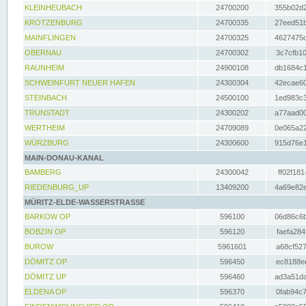
KLEINHEUBACH
24700200
355b02d2
KROTZENBURG
24700335
27eed51b
MAINFLINGEN
24700325
4627475d
OBERNAU
24700302
3c7cfb10
RAUNHEIM
24900108
db1684c1
SCHWEINFURT NEUER HAFEN
24300304
42ecae60
STEINBACH
24500100
1ed983c3
TRUNSTADT
24300202
a77aad00
WERTHEIM
24709089
0e065a22
WÜRZBURG
24300600
915d76e1
MAIN-DONAU-KANAL
BAMBERG
24300042
ff02f181
RIEDENBURG_UP
13409200
4a69e82e
MÜRITZ-ELDE-WASSERSTRASSE
BARKOW OP
596100
06d86c6b
BOBZIN OP
596120
faefa284
BUROW
5961601
a68cf527
DÖMITZ OP
596450
ec8188ee
DÖMITZ UP
596460
ad3a51da
ELDENA OP
596370
0fab94c7