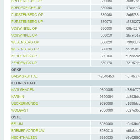
BREDEREICHE OP
580080
308f5979
BREDEREICHE UP
580090
470acd2a
FÜRSTENBERG OP
580060
2c95f83d
FÜRSTENBERG UP
580070
a5830277
VOßWINKEL OP
580000
09b422f7
VOßWINKEL UP
580010
2bcef51a
WESENBERG OP
580020
7909d3f7
WESENBERG UP
580030
da3b5de9
ZEHDENICK OP
580160
a9b8e24c
ZEHDENICK UP
580170
721d7dbf
ORKE
DALWIGKSTHAL
42840453
f0f78cc4
KLEINES HAFF
KARLSHAGEN
9690085
f53bb77f
KARNIN
9690084
da893bbd
UECKERMÜNDE
9690088
c1588dcc
WOLGAST
9650080
b327e35c
OSTE
BELUM
5980060
a9e93be0
BREMERVÖRDE UW
5980010
cf8a3ea2
HECHTHAUSEN
5980030
e5e02890