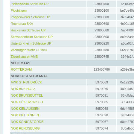
Pleidelsheim Schleuse UP
23800400
6e183f4b
Plochingen
23800100
be7ce40e
Poppenweiler Schleuse UP
23800300
f4854a4c
Rockenau SKA
23800690
4c00a166
Rockenau Schleuse UP
23800680
5ab4f00f
Schwabenheim Schleuse UP
23800800
ec9d3a4d
Untertürkheim Schleuse UP
23800220
a5ca02fb
Wieblingen Wehr UP neu
23800780
66d887a6
Ziegelhausen AMS
23800745
3944c1fd
NEUE MAAS
ROTTERDAM
123456786
a269e3be
NORD-OSTSEE-KANAL
AWK STROHBRÜCK
5970069
0e192297
NOK BREIHOLZ
5970075
4a904d59
NOK BRUNSBÜTTEL
5970091
85fc0dac
NOK DÜKERSWISCH
5970085
3954300d
NOK KIEL AUSSEN
5650068
6dc44585
NOK KIEL BINNEN
5979020
8af24d6a
NOK KÖNIGSFÖRDE
5970067
d0ec2790
NOK RENDSBURG
5970074
8c8afb56