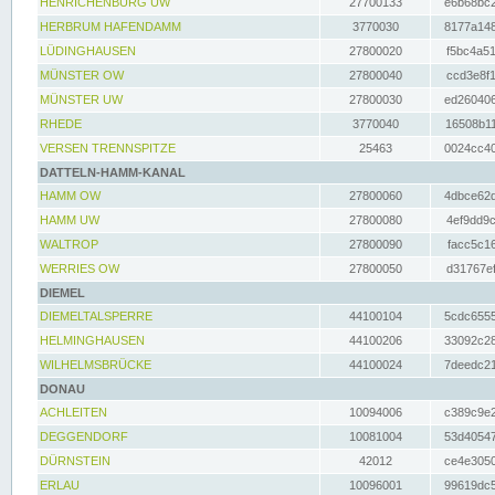
HENRICHENBURG UW
27700133
e6b68bc2
HERBRUM HAFENDAMM
3770030
8177a148
LÜDINGHAUSEN
27800020
f5bc4a51
MÜNSTER OW
27800040
ccd3e8f1
MÜNSTER UW
27800030
ed260406
RHEDE
3770040
16508b11
VERSEN TRENNSPITZE
25463
0024cc40
DATTELN-HAMM-KANAL
HAMM OW
27800060
4dbce62d
HAMM UW
27800080
4ef9dd9c
WALTROP
27800090
facc5c16
WERRIES OW
27800050
d31767ef
DIEMEL
DIEMELTALSPERRE
44100104
5cdc6555
HELMINGHAUSEN
44100206
33092c28
WILHELMSBRÜCKE
44100024
7deedc21
DONAU
ACHLEITEN
10094006
c389c9e2
DEGGENDORF
10081004
53d40547
DÜRNSTEIN
42012
ce4e3050
ERLAU
10096001
99619dc5