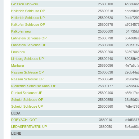
Giessen Klärwerk
25800100
4b386a6a
Hollerich Schleuse OP
25800618
cedc9b0c
Hollerich Schleuse UP
25800620
9beb7290
Kalkofen Schleuse OP
25800578
a7034573
Kalkofen neu
25800600
64f735fd
Lahnstein Schleuse OP
25800798
664d68ea
Lahnstein Schleuse UP
25800800
6b6b31e2
Leun neu
25800200
32807065
Limburg Schleuse UP
25800440
89038b42
Marburg
25830056
4e7a6cfa
Nassau Schleuse OP
25800638
29cb44a2
Nassau Schleuse UP
25800640
3a90a346
Niederbiel Schleuse Kanal OP
25800177
57c8e437
Runkel Schleuse UP
25800400
b85b17cc
Scheidt Schleuse OP
25800558
15a50d2b
Scheidt Schleuse UP
25800560
7dfe4776
LEDA
DREYSCHLOOT
3880010
d4df3617
LEDASPERRWERK UP
3880050
5e6ae93a
LEINE