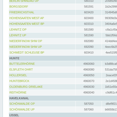
BERLIN-SPANDAU UP
580310
2c68509c
BORGSDORF
581591
1b2e2996
FRIEDRICHSTHAL
603420
314945d6
HOHENSAATEN WEST AP
603400
99309d3e
HOHENSAATEN WEST BP
603310
3404a6e5
LEHNITZ OP
581580
c8a1cf0a
LEHNITZ UP
581590
5bb1f56d
NIEDERFINOW SHW OP
692080
414dd4ee
NIEDERFINOW SHW UP
692090
4eec6b25
SCHWEDT SCHLEUSE BP
603410
4ee515f9
HUNTE
BUTTELERHÖRNE
4960060
b3d88ca6
ELSFLETH OHRT
4960080
531da758
HOLLERSIEL
4960050
2eacef2f
HUNTEBRÜCK
4960070
2e1d458b
OLDENBURG-DRIELAKE
4960030
1b51e55e
REITHÖRNE
4960040
c9df61c4
HAVELKANAL
SCHÖNWALDE OP
587050
d8ef9f21
SCHÖNWALDE UP
587060
b6650b13
IJSSEL