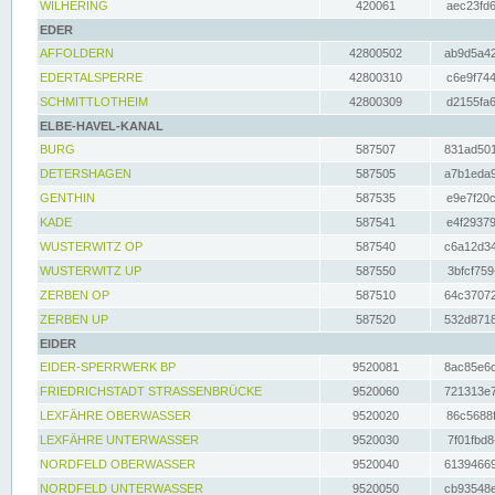
WILHERING
420061
aec23fd6
EDER
AFFOLDERN
42800502
ab9d5a42
EDERTALSPERRE
42800310
c6e9f744
SCHMITTLOTHEIM
42800309
d2155fa6
ELBE-HAVEL-KANAL
BURG
587507
831ad501
DETERSHAGEN
587505
a7b1eda9
GENTHIN
587535
e9e7f20c
KADE
587541
e4f29379
WUSTERWITZ OP
587540
c6a12d34
WUSTERWITZ UP
587550
3bfcf759
ZERBEN OP
587510
64c37072
ZERBEN UP
587520
532d8718
EIDER
EIDER-SPERRWERK BP
9520081
8ac85e6c
FRIEDRICHSTADT STRASSENBRÜCKE
9520060
721313e7
LEXFÄHRE OBERWASSER
9520020
86c5688f
LEXFÄHRE UNTERWASSER
9520030
7f01fbd8
NORDFELD OBERWASSER
9520040
61394669
NORDFELD UNTERWASSER
9520050
cb93548e