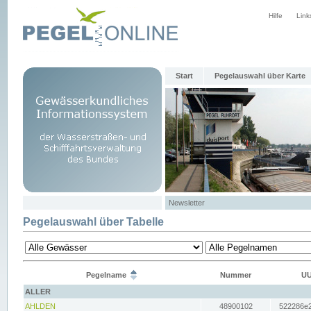
Hilfe
Link
Start
Pegelauswahl über Karte
Newsletter
Pegelauswahl über Tabelle
Pegelname
Nummer
UU
ALLER
AHLDEN
48900102
522286e2