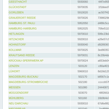
GEESTHACHT
5930060
44f7e955
GLÜCKSTADT
5970035
1f1bbed7
GORLEBEN
5910020
ac507f42
GRAUERORT REEDE
5970026
7398029b
HAMBURG ST. PAULI
5952050
d488c5cc
HAMBURG-HARBURG
5952025
706e5110
HETLINGEN
5970010
599c23b1
HITZACKER
5920010
a26e57c9
HOHNSTORF
5930040
d9289367
KOLLMAR
5970025
3ed90357
KRAUTSAND REEDE
5970031
8c20b4dc
KRÜCKAU-SPERRWERK AP
5970024
a653eb04
LENZEN
503120
c80a4f21
LÜHORT
5960010
8d18d129
MAGDEBURG-BUCKAU
502170
b8567c1e
MAGDEBURG-STROMBRÜCKE
502180
ccccb57f
MEISSEN
501080
24440872
MÜGGENDORF
503070
48f2661f
MÜHLBERG
501160
16b9b4e7
NEU DARCHAU
5930010
67d6e882
NIEGRIPP AP
502240
3adf88fd