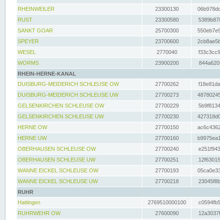
RHEINWEILER
23300130
06b978dd
RUST
23300580
5389b878
SANKT GOAR
25700300
550eb7e9
SPEYER
23700600
2cb8ae5b
WESEL
2770040
f33c3cc9
WORMS
23900200
844a620f
RHEIN-HERNE-KANAL
DUISBURG-MEIDERICH SCHLEUSE OW
27700262
f18e81da
DUISBURG-MEIDERICH SCHLEUSE UW
27700273
48780245
GELSENKIRCHEN SCHLEUSE OW
27700229
5b9f8134
GELSENKIRCHEN SCHLEUSE UW
27700230
427318d0
HERNE OW
27700150
ac6c4362
HERNE UW
27700160
b9975ea1
OBERHAUSEN SCHLEUSE OW
27700240
e251f943
OBERHAUSEN SCHLEUSE UW
27700251
12f63015
WANNE EICKEL SCHLEUSE OW
27700193
05ca0e33
WANNE EICKEL SCHLEUSE UW
27700218
23045f8b
RUHR
Hattingen
2769510000100
c0594fb5
RUHRWEHR OW
27600090
12a3037f