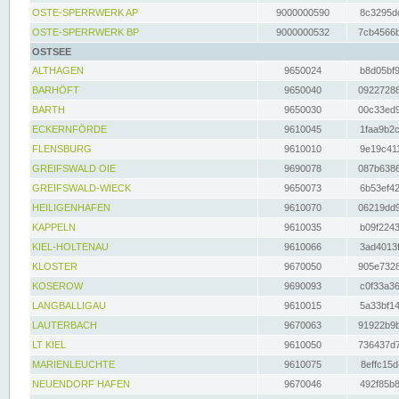
OSTE-SPERRWERK AP
9000000590
8c3295dc
OSTE-SPERRWERK BP
9000000532
7cb4566b
OSTSEE
ALTHAGEN
9650024
b8d05bf9
BARHÖFT
9650040
09227288
BARTH
9650030
00c33ed9
ECKERNFÖRDE
9610045
1faa9b2c
FLENSBURG
9610010
9e19c411
GREIFSWALD OIE
9690078
087b6386
GREIFSWALD-WIECK
9650073
6b53ef42
HEILIGENHAFEN
9610070
06219dd9
KAPPELN
9610035
b09f2243
KIEL-HOLTENAU
9610066
3ad4013f
KLOSTER
9670050
905e7328
KOSEROW
9690093
c0f33a36
LANGBALLIGAU
9610015
5a33bf14
LAUTERBACH
9670063
91922b9b
LT KIEL
9610050
736437d7
MARIENLEUCHTE
9610075
8effc15d
NEUENDORF HAFEN
9670046
492f85b8