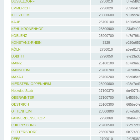
DÜSSELDORF
2750010
8f7e5f92
EMMERICH
2790020
9598e4cb
IFFEZHEIM
23500600
b02be240
KAUB
25700100
1d26e504
KEHL-KRONENHOF
23300900
23af9b02
KOBLENZ
25900700
4c7d796a
KONSTANZ-RHEIN
3329
e020e651
KÖLN
2730010
a6ee8177
LOBITH
2790050
efe13a3d
MAINZ
25100100
a37a9aa3
MANNHEIM
23700700
57090802
MAXAU
23700200
b6c6d5c8
NIERSTEIN-OPPENHEIM
23900600
d28e7ed1
Neuwied Stadt
27100370
dc407f1e
OBERWINTER
27100700
b45359df
OESTRICH
25100300
665be0fe
OTTENHEIM
23300800
787e5d63
PANNERDENSE KOP
2790060
3046493f
PHILIPPSBURG
23700500
88e972e1
PLITTERSDORF
23500700
6b774802
REES
2790010
2f025389