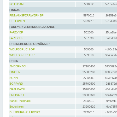
POTSDAM
580412
5e10e1e7
PINNAU
PINNAU-SPERRWERK BP
5970018
26259e8f
UETERSEN
5970016
575da86f
PAREYER VERBINDUNGSKANAL
PAREY EP
502300
25ca1bef
PAREY UP
587530
bafddcbf
RHEINSBERGER GEWÄSSER
WOLFSBRUCH OP
589000
4d00c13e
WOLFSBRUCH UP
589010
3d43a8d7
RHEIN
ANDERNACH
27100400
5735892a
BINGEN
25300200
0309cd61
BONN
2710080
593647aa
BOPPARD
25700500
2ff6379d
BRAUBACH
25700600
d6dc44d1
BREISACH
23300320
9da1ad2b
Basel-Rheinhalle
2310010
94f6eff1
Bodenheim
23900620
f6be7857
DUISBURG-RUHRORT
2770010
c0f51e35