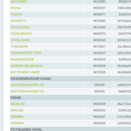
NEUSTADT
9610080
3f0b6b74
Prerow
9650027
7d50c68c
RUDEN
9690077
1fa822e6
SASSNITZ
9670065
9e7b2a4d
SCHLESWIG
9610040
09370c05
STAHLBRODE
9650070
340707f4
STRALSUND
9650043
b9163121
THIESSOW
9670067
d1c9bb3c
TIMMENDORF POEL
9630007
d22c341b
WARNEMÜNDE
9640015
220ff4c6
WISMAR-BAUMHAUS
9630008
95a0ab45
WITTOWER FÄHRE
9670055
4b348b56
ORANIENBURGER KANAL
SACHSENHAUSEN OP
580240
adbd3144
SACHSENHAUSEN UP
581840
0a6fe221
PEENE
AALBUDE
9660009
8ba772ed
ANKLAM
9660001
22fd01e0
DEMMIN
9660007
b7e238e8
JARMEN
9660005
a3328262
POTSDAMER HAVEL