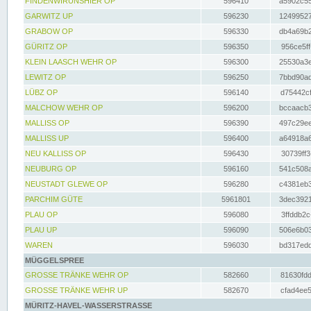
FINDENWIRUNSHIER OP
596410
a5902c55
GARWITZ UP
596230
12499527
GRABOW OP
596330
db4a69b2
GÜRITZ OP
596350
956ce5ff
KLEIN LAASCH WEHR OP
596300
25530a3e
LEWITZ OP
596250
7bbd90ad
LÜBZ OP
596140
d75442cf
MALCHOW WEHR OP
596200
bccaacb3
MALLISS OP
596390
497c29ee
MALLISS UP
596400
a64918a6
NEU KALLISS OP
596430
30739ff3
NEUBURG OP
596160
541c508a
NEUSTADT GLEWE OP
596280
c4381eb3
PARCHIM GÜTE
5961801
3dec3921
PLAU OP
596080
3ffddb2c
PLAU UP
596090
506e6b03
WAREN
596030
bd317edd
MÜGGELSPREE
GROSSE TRÄNKE WEHR OP
582660
81630fdd
GROSSE TRÄNKE WEHR UP
582670
cfad4ee5
MÜRITZ-HAVEL-WASSERSTRASSE