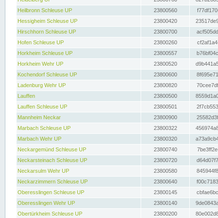
Heilbronn Schleuse UP
23800560
f77df170
Hessigheim Schleuse UP
23800420
23517de9
Hirschhorn Schleuse UP
23800700
acf505dd
Hofen Schleuse UP
23800260
cf2af1a4
Horkheim Schleuse UP
23800557
b76bf04c
Horkheim Wehr UP
23800520
d9b441a5
Kochendorf Schleuse UP
23800600
8f695e71
Ladenburg Wehr UP
23800820
70cee7df
Lauffen
23800500
8559d1a0
Lauffen Schleuse UP
23800501
2f7cb553
Mannheim Neckar
23800900
25582d3f
Marbach Schleuse UP
23800322
456974a8
Marbach Wehr UP
23800320
a73a9cb4
Neckargemünd Schleuse UP
23800740
7be3ff2e
Neckarsteinach Schleuse UP
23800720
d64d07f7
Neckarsulm Wehr UP
23800580
845944f8
Neckarzimmern Schleuse UP
23800640
f00c7183
Oberesslingen Schleuse UP
23800145
cbfae6bc
Oberesslingen Wehr UP
23800140
9de0843a
Obertürkheim Schleuse UP
23800200
80e002d8