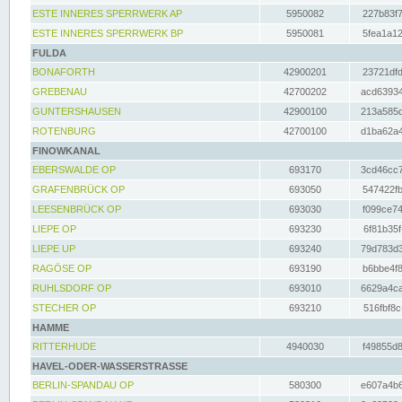
ESTE INNERES SPERRWERK AP
5950082
227b83f7
ESTE INNERES SPERRWERK BP
5950081
5fea1a12
FULDA
BONAFORTH
42900201
23721dfd
GREBENAU
42700202
acd63934
GUNTERSHAUSEN
42900100
213a585d
ROTENBURG
42700100
d1ba62a4
FINOWKANAL
EBERSWALDE OP
693170
3cd46cc7
GRAFENBRÜCK OP
693050
547422fb
LEESENBRÜCK OP
693030
f099ce74
LIEPE OP
693230
6f81b35f
LIEPE UP
693240
79d783d3
RAGÖSE OP
693190
b6bbe4f8
RUHLSDORF OP
693010
6629a4ca
STECHER OP
693210
516fbf8c
HAMME
RITTERHUDE
4940030
f49855d8
HAVEL-ODER-WASSERSTRASSE
BERLIN-SPANDAU OP
580300
e607a4b6