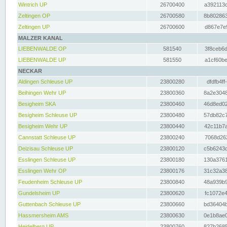
Wintrich UP
26700400
a392113c
Zeltingen OP
26700580
8b802863
Zeltingen UP
26700600
d867e7e9
MALZER KANAL
LIEBENWALDE OP
581540
3f8ceb6d
LIEBENWALDE UP
581550
a1cf60be
NECKAR
Aldingen Schleuse UP
23800280
dfdfb4ff
Beihingen Wehr UP
23800360
8a2e3048
Besigheim SKA
23800460
46d8ed02
Besigheim Schleuse UP
23800480
57db82c7
Besigheim Wehr UP
23800440
42c11b7a
Cannstatt Schleuse UP
23800240
7068d262
Deizisau Schleuse UP
23800120
c5b6243d
Esslingen Schleuse UP
23800180
130a3761
Esslingen Wehr OP
23800176
31c32a38
Feudenheim Schleuse UP
23800840
48a939b9
Gundelsheim UP
23800620
fc1072e4
Guttenbach Schleuse UP
23800660
bd36404b
Hassmersheim AMS
23800630
0e1b8ae0
Heidelberg UP
23800760
827b2685