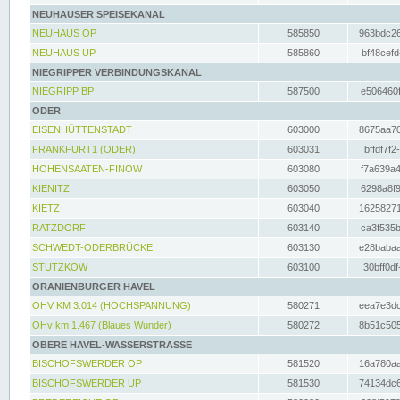
NEUHAUSER SPEISEKANAL
NEUHAUS OP
585850
963bdc26
NEUHAUS UP
585860
bf48cefd
NIEGRIPPER VERBINDUNGSKANAL
NIEGRIPP BP
587500
e506460f
ODER
EISENHÜTTENSTADT
603000
8675aa70
FRANKFURT1 (ODER)
603031
bffdf7f2
HOHENSAATEN-FINOW
603080
f7a639a4
KIENITZ
603050
6298a8f9
KIETZ
603040
16258271
RATZDORF
603140
ca3f535b
SCHWEDT-ODERBRÜCKE
603130
e28babaa
STÜTZKOW
603100
30bff0df
ORANIENBURGER HAVEL
OHV KM 3.014 (HOCHSPANNUNG)
580271
eea7e3dc
OHv km 1.467 (Blaues Wunder)
580272
8b51c505
OBERE HAVEL-WASSERSTRASSE
BISCHOFSWERDER OP
581520
16a780aa
BISCHOFSWERDER UP
581530
74134dc6