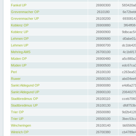
Fankel UP
26900300
583420a8
Grevenmacher OP
2610180
6e72bebf
Grevenmacher UP
26100200
69308142
Koblenz OP
26900880
3f64ff08
Koblenz UP
26900900
9dbcac54
Lehmen OP
26900680
d0abe01a
Lehmen UP
26900700
dc1bb420
Mehring AMS
26700100
4c1b6f17
Müden OP
26900480
a5c880a3
Müden UP
26900500
edc67ca3
Perl
26100100
c263ea53
Ruwer
26500150
abd34ee6
Sankt Aldegund OP
26900080
e4d6a271
Sankt Aldegund UP
26900100
20640279
Stadtbredimus OP
26100110
cceb7060
Stadtbredimus UP
26100130
dfdf753b
Trier OP
26500080
9d2b4126
Trier UP
26500100
3bec53ca
Wincheringen
26100140
bb5560fc
Wintrich OP
26700380
cb4789e4