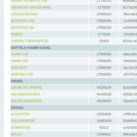
HENRICHENBURG UW
27700133
e6b68bc2
HERBRUM HAFENDAMM
3770030
8177a148
LÜDINGHAUSEN
27800020
f5bc4a51
MÜNSTER OW
27800040
ccd3e8f1
MÜNSTER UW
27800030
ed260406
RHEDE
3770040
16508b11
VERSEN TRENNSPITZE
25463
0024cc40
DATTELN-HAMM-KANAL
HAMM OW
27800060
4dbce62d
HAMM UW
27800080
4ef9dd9c
WALTROP
27800090
facc5c16
WERRIES OW
27800050
d31767ef
DIEMEL
DIEMELTALSPERRE
44100104
5cdc6555
HELMINGHAUSEN
44100206
33092c28
WILHELMSBRÜCKE
44100024
7deedc21
DONAU
ACHLEITEN
10094006
c389c9e2
DEGGENDORF
10081004
53d40547
DÜRNSTEIN
42012
ce4e3050
ERLAU
10096001
99619dc5