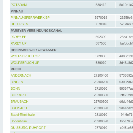
POTSDAM
580412
5e10e1e7
PINNAU
PINNAU-SPERRWERK BP
5970018
26259e8f
UETERSEN
5970016
575da86f
PAREYER VERBINDUNGSKANAL
PAREY EP
502300
25ca1bef
PAREY UP
587530
bafddcbf
RHEINSBERGER GEWÄSSER
WOLFSBRUCH OP
589000
4d00c13e
WOLFSBRUCH UP
589010
3d43a8d7
RHEIN
ANDERNACH
27100400
5735892a
BINGEN
25300200
0309cd61
BONN
2710080
593647aa
BOPPARD
25700500
2ff6379d
BRAUBACH
25700600
d6dc44d1
BREISACH
23300320
9da1ad2b
Basel-Rheinhalle
2310010
94f6eff1
Bodenheim
23900620
f6be7857
DUISBURG-RUHRORT
2770010
c0f51e35