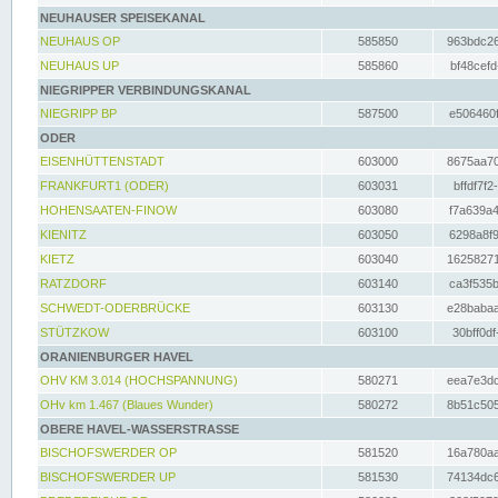
NEUHAUSER SPEISEKANAL
NEUHAUS OP
585850
963bdc26
NEUHAUS UP
585860
bf48cefd
NIEGRIPPER VERBINDUNGSKANAL
NIEGRIPP BP
587500
e506460f
ODER
EISENHÜTTENSTADT
603000
8675aa70
FRANKFURT1 (ODER)
603031
bffdf7f2
HOHENSAATEN-FINOW
603080
f7a639a4
KIENITZ
603050
6298a8f9
KIETZ
603040
16258271
RATZDORF
603140
ca3f535b
SCHWEDT-ODERBRÜCKE
603130
e28babaa
STÜTZKOW
603100
30bff0df
ORANIENBURGER HAVEL
OHV KM 3.014 (HOCHSPANNUNG)
580271
eea7e3dc
OHv km 1.467 (Blaues Wunder)
580272
8b51c505
OBERE HAVEL-WASSERSTRASSE
BISCHOFSWERDER OP
581520
16a780aa
BISCHOFSWERDER UP
581530
74134dc6