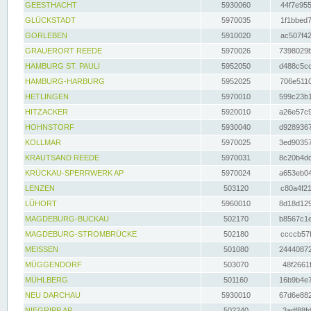
GEESTHACHT
5930060
44f7e955
GLÜCKSTADT
5970035
1f1bbed7
GORLEBEN
5910020
ac507f42
GRAUERORT REEDE
5970026
7398029b
HAMBURG ST. PAULI
5952050
d488c5cc
HAMBURG-HARBURG
5952025
706e5110
HETLINGEN
5970010
599c23b1
HITZACKER
5920010
a26e57c9
HOHNSTORF
5930040
d9289367
KOLLMAR
5970025
3ed90357
KRAUTSAND REEDE
5970031
8c20b4dc
KRÜCKAU-SPERRWERK AP
5970024
a653eb04
LENZEN
503120
c80a4f21
LÜHORT
5960010
8d18d129
MAGDEBURG-BUCKAU
502170
b8567c1e
MAGDEBURG-STROMBRÜCKE
502180
ccccb57f
MEISSEN
501080
24440872
MÜGGENDORF
503070
48f2661f
MÜHLBERG
501160
16b9b4e7
NEU DARCHAU
5930010
67d6e882
NIEGRIPP AP
502240
3adf88fd