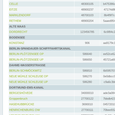
CELLE
48300105
b475386c
EITZE
48900237
47174d8f
MARKLENDORF
48700103
8b4f9f7c
RETHEM
48900204
5aaed954
ALTE MAAS
DORDRECHT
123456785
6c6f84c2
BODENSEE
KONSTANZ
906
aa9179c1
BERLIN-SPANDAUER-SCHIFFFAHRTSKANAL
BERLIN-PLÖTZENSEE OP
586640
ee52ce62
BERLIN-PLÖTZENSEE UP
586650
45721a68
DAHME-WASSERSTRASSE
BERLIN-SCHMÖCKWITZ
586810
6b595707
NEUE MÜHLE SCHLEUSE OP
586270
0e0dbcc9
NEUE MÜHLE SCHLEUSE UP
586280
c9a6c3bf
DORTMUND-EMS-KANAL
BERGESHÖVEDE
34000010
ade3a084
Groppenbruch
27700122
7bbdb421
HASEHUBBRÜCKE
3690010
04572010
HENRICHENBURG OW
27700111
70bee932