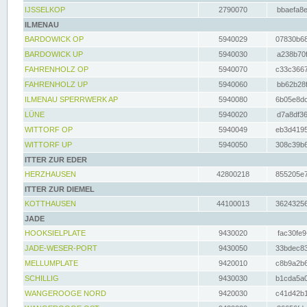
IJSSELKOP
2790070
bbaefa8e
ILMENAU
BARDOWICK OP
5940029
07830b68
BARDOWICK UP
5940030
a238b70f
FAHRENHOLZ OP
5940070
c33c3667
FAHRENHOLZ UP
5940060
bb62b28f
ILMENAU SPERRWERK AP
5940080
6b05e8dc
LÜNE
5940020
d7a8df36
WITTORF OP
5940049
eb3d4195
WITTORF UP
5940050
308c39b6
ITTER ZUR EDER
HERZHAUSEN
42800218
855205e7
ITTER ZUR DIEMEL
KOTTHAUSEN
44100013
36243256
JADE
HOOKSIELPLATE
9430020
fac30fe9
JADE-WESER-PORT
9430050
33bdec83
MELLUMPLATE
9420010
c8b9a2b6
SCHILLIG
9430030
b1cda5a0
WANGEROOGE NORD
9420030
c41d42b1