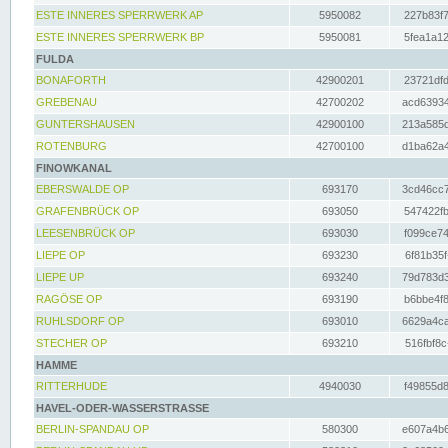
ESTE INNERES SPERRWERK AP
5950082
227b83f7
ESTE INNERES SPERRWERK BP
5950081
5fea1a12
FULDA
BONAFORTH
42900201
23721dfd
GREBENAU
42700202
acd63934
GUNTERSHAUSEN
42900100
213a585d
ROTENBURG
42700100
d1ba62a4
FINOWKANAL
EBERSWALDE OP
693170
3cd46cc7
GRAFENBRÜCK OP
693050
547422fb
LEESENBRÜCK OP
693030
f099ce74
LIEPE OP
693230
6f81b35f
LIEPE UP
693240
79d783d3
RAGÖSE OP
693190
b6bbe4f8
RUHLSDORF OP
693010
6629a4ca
STECHER OP
693210
516fbf8c
HAMME
RITTERHUDE
4940030
f49855d8
HAVEL-ODER-WASSERSTRASSE
BERLIN-SPANDAU OP
580300
e607a4b6