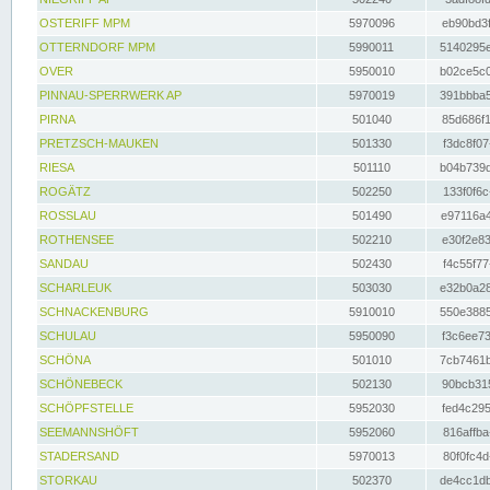
OSTERIFF MPM
5970096
eb90bd3f
OTTERNDORF MPM
5990011
5140295e
OVER
5950010
b02ce5c0
PINNAU-SPERRWERK AP
5970019
391bbba5
PIRNA
501040
85d686f1
PRETZSCH-MAUKEN
501330
f3dc8f07
RIESA
501110
b04b739d
ROGÄTZ
502250
133f0f6c
ROSSLAU
501490
e97116a4
ROTHENSEE
502210
e30f2e83
SANDAU
502430
f4c55f77
SCHARLEUK
503030
e32b0a28
SCHNACKENBURG
5910010
550e3885
SCHULAU
5950090
f3c6ee73
SCHÖNA
501010
7cb7461b
SCHÖNEBECK
502130
90bcb315
SCHÖPFSTELLE
5952030
fed4c295
SEEMANNSHÖFT
5952060
816affba
STADERSAND
5970013
80f0fc4d
STORKAU
502370
de4cc1db