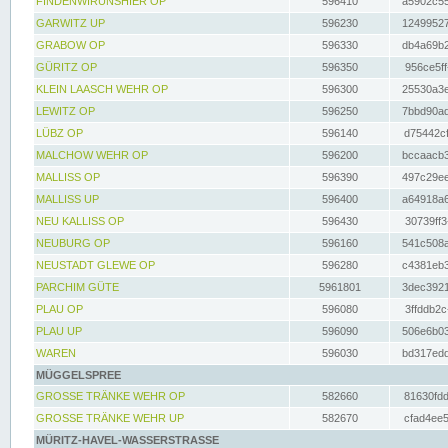
FINDENWIRUNSHIER OP
596410
a5902c55
GARWITZ UP
596230
12499527
GRABOW OP
596330
db4a69b2
GÜRITZ OP
596350
956ce5ff
KLEIN LAASCH WEHR OP
596300
25530a3e
LEWITZ OP
596250
7bbd90ad
LÜBZ OP
596140
d75442cf
MALCHOW WEHR OP
596200
bccaacb3
MALLISS OP
596390
497c29ee
MALLISS UP
596400
a64918a6
NEU KALLISS OP
596430
30739ff3
NEUBURG OP
596160
541c508a
NEUSTADT GLEWE OP
596280
c4381eb3
PARCHIM GÜTE
5961801
3dec3921
PLAU OP
596080
3ffddb2c
PLAU UP
596090
506e6b03
WAREN
596030
bd317edd
MÜGGELSPREE
GROSSE TRÄNKE WEHR OP
582660
81630fdd
GROSSE TRÄNKE WEHR UP
582670
cfad4ee5
MÜRITZ-HAVEL-WASSERSTRASSE