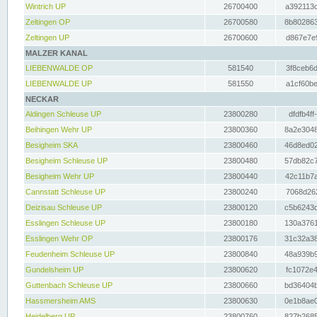
Wintrich UP
26700400
a392113c
Zeltingen OP
26700580
8b802863
Zeltingen UP
26700600
d867e7e9
MALZER KANAL
LIEBENWALDE OP
581540
3f8ceb6d
LIEBENWALDE UP
581550
a1cf60be
NECKAR
Aldingen Schleuse UP
23800280
dfdfb4ff
Beihingen Wehr UP
23800360
8a2e3048
Besigheim SKA
23800460
46d8ed02
Besigheim Schleuse UP
23800480
57db82c7
Besigheim Wehr UP
23800440
42c11b7a
Cannstatt Schleuse UP
23800240
7068d262
Deizisau Schleuse UP
23800120
c5b6243d
Esslingen Schleuse UP
23800180
130a3761
Esslingen Wehr OP
23800176
31c32a38
Feudenheim Schleuse UP
23800840
48a939b9
Gundelsheim UP
23800620
fc1072e4
Guttenbach Schleuse UP
23800660
bd36404b
Hassmersheim AMS
23800630
0e1b8ae0
Heidelberg UP
23800760
827b2685