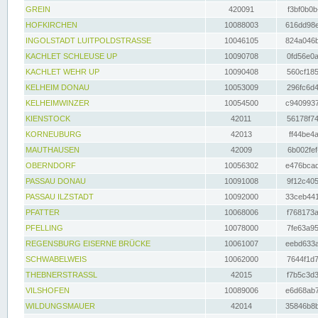
GREIN
420091
f3bf0b0b
HOFKIRCHEN
10088003
616dd98e
INGOLSTADT LUITPOLDSTRASSE
10046105
824a046b
KACHLET SCHLEUSE UP
10090708
0fd56e0a
KACHLET WEHR UP
10090408
560cf185
KELHEIM DONAU
10053009
296fc6d4
KELHEIMWINZER
10054500
c9409937
KIENSTOCK
42011
56178f74
KORNEUBURG
42013
ff44be4a
MAUTHAUSEN
42009
6b002fef
OBERNDORF
10056302
e476bcad
PASSAU DONAU
10091008
9f12c405
PASSAU ILZSTADT
10092000
33ceb441
PFATTER
10068006
f768173a
PFELLING
10078000
7fe63a95
REGENSBURG EISERNE BRÜCKE
10061007
eebd633a
SCHWABELWEIS
10062000
7644f1d7
THEBNERSTRASSL
42015
f7b5c3d3
VILSHOFEN
10089006
e6d68ab7
WILDUNGSMAUER
42014
35846b8b