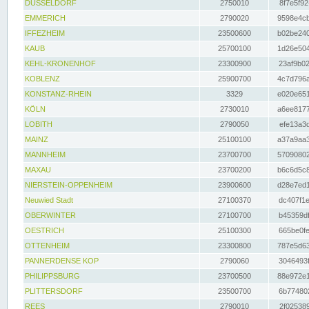
DÜSSELDORF
2750010
8f7e5f92
EMMERICH
2790020
9598e4cb
IFFEZHEIM
23500600
b02be240
KAUB
25700100
1d26e504
KEHL-KRONENHOF
23300900
23af9b02
KOBLENZ
25900700
4c7d796a
KONSTANZ-RHEIN
3329
e020e651
KÖLN
2730010
a6ee8177
LOBITH
2790050
efe13a3d
MAINZ
25100100
a37a9aa3
MANNHEIM
23700700
57090802
MAXAU
23700200
b6c6d5c8
NIERSTEIN-OPPENHEIM
23900600
d28e7ed1
Neuwied Stadt
27100370
dc407f1e
OBERWINTER
27100700
b45359df
OESTRICH
25100300
665be0fe
OTTENHEIM
23300800
787e5d63
PANNERDENSE KOP
2790060
3046493f
PHILIPPSBURG
23700500
88e972e1
PLITTERSDORF
23500700
6b774802
REES
2790010
2f025389