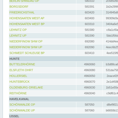
BERLIN-SPANDAU UP
580310
2c68509c
BORGSDORF
581591
1b2e2996
FRIEDRICHSTHAL
603420
314945d6
HOHENSAATEN WEST AP
603400
99309d3e
HOHENSAATEN WEST BP
603310
3404a6e5
LEHNITZ OP
581580
c8a1cf0a
LEHNITZ UP
581590
5bb1f56d
NIEDERFINOW SHW OP
692080
414dd4ee
NIEDERFINOW SHW UP
692090
4eec6b25
SCHWEDT SCHLEUSE BP
603410
4ee515f9
HUNTE
BUTTELERHÖRNE
4960060
b3d88ca6
ELSFLETH OHRT
4960080
531da758
HOLLERSIEL
4960050
2eacef2f
HUNTEBRÜCK
4960070
2e1d458b
OLDENBURG-DRIELAKE
4960030
1b51e55e
REITHÖRNE
4960040
c9df61c4
HAVELKANAL
SCHÖNWALDE OP
587050
d8ef9f21
SCHÖNWALDE UP
587060
b6650b13
IJSSEL