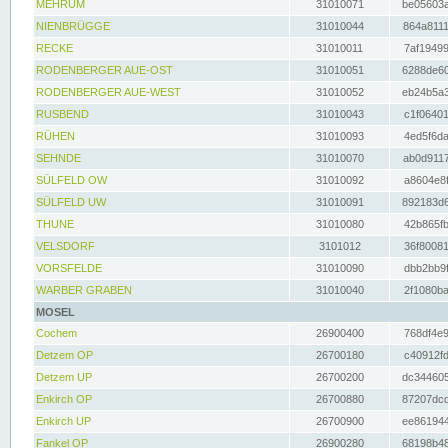
MEHRUM
31010071
be05603a
NIENBRÜGGE
31010044
864a8111
RECKE
31010011
7af19499
RODENBERGER AUE-OST
31010051
6288de60
RODENBERGER AUE-WEST
31010052
eb24b5a3
RUSBEND
31010043
c1f06401
RÜHEN
31010093
4ed5f6da
SEHNDE
31010070
ab0d9117
SÜLFELD OW
31010092
a8604e8f
SÜLFELD UW
31010091
892183d6
THUNE
31010080
42b865fb
VELSDORF
3101012
36f80081
VORSFELDE
31010090
dbb2bb9f
WARBER GRABEN
31010040
2f1080ba
MOSEL
Cochem
26900400
768df4e9
Detzem OP
26700180
c40912fd
Detzem UP
26700200
dc344605
Enkirch OP
26700880
87207dcd
Enkirch UP
26700900
ee861944
Fankel OP
26900280
68198b48