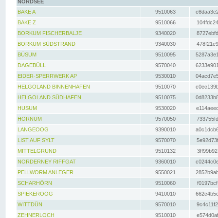
NORDSEE
BAKE A
9510063
e8daa3e2
BAKE Z
9510066
104fdc24
BORKUM FISCHERBALJE
9340020
8727ebfd
BORKUM SÜDSTRAND
9340030
478f21e9
BÜSUM
9510095
5287a3e1
DAGEBÜLL
9570040
6233e901
EIDER-SPERRWERK AP
9530010
04acd7e5
HELGOLAND BINNENHAFEN
9510070
c0ec139b
HELGOLAND SÜDHAFEN
9510075
0d8233b8
HUSUM
9530020
e114aeec
HÖRNUM
9570050
733755fd
LANGEOOG
9390010
a0c1dcb6
LIST AUF SYLT
9570070
5e92d73f
MITTELGRUND
9510132
3ff99b92
NORDERNEY RIFFGAT
9360010
c0244c0e
PELLWORM ANLEGER
9550021
2852b9ab
SCHARHÖRN
9510060
f0197bcf
SPIEKEROOG
9410010
662c4b5e
WITTDÜN
9570010
9c4c11f2
ZEHNERLOCH
9510010
e574d0af