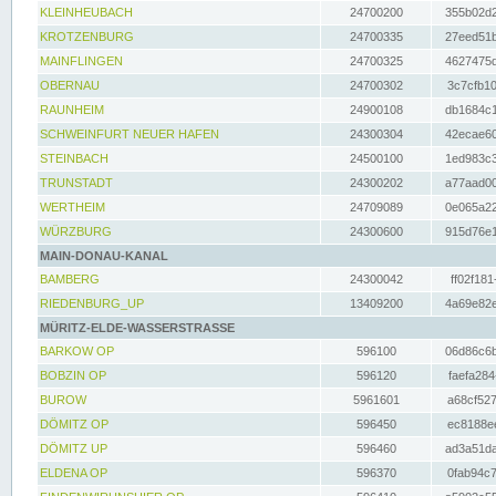
KLEINHEUBACH
24700200
355b02d2
KROTZENBURG
24700335
27eed51b
MAINFLINGEN
24700325
4627475d
OBERNAU
24700302
3c7cfb10
RAUNHEIM
24900108
db1684c1
SCHWEINFURT NEUER HAFEN
24300304
42ecae60
STEINBACH
24500100
1ed983c3
TRUNSTADT
24300202
a77aad00
WERTHEIM
24709089
0e065a22
WÜRZBURG
24300600
915d76e1
MAIN-DONAU-KANAL
BAMBERG
24300042
ff02f181
RIEDENBURG_UP
13409200
4a69e82e
MÜRITZ-ELDE-WASSERSTRASSE
BARKOW OP
596100
06d86c6b
BOBZIN OP
596120
faefa284
BUROW
5961601
a68cf527
DÖMITZ OP
596450
ec8188ee
DÖMITZ UP
596460
ad3a51da
ELDENA OP
596370
0fab94c7