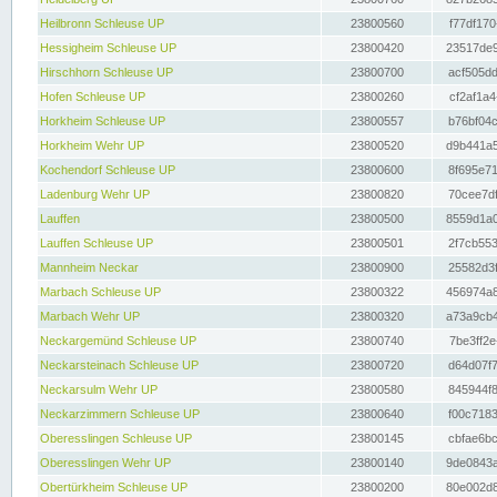
Heilbronn Schleuse UP
23800560
f77df170
Hessigheim Schleuse UP
23800420
23517de9
Hirschhorn Schleuse UP
23800700
acf505dd
Hofen Schleuse UP
23800260
cf2af1a4
Horkheim Schleuse UP
23800557
b76bf04c
Horkheim Wehr UP
23800520
d9b441a5
Kochendorf Schleuse UP
23800600
8f695e71
Ladenburg Wehr UP
23800820
70cee7df
Lauffen
23800500
8559d1a0
Lauffen Schleuse UP
23800501
2f7cb553
Mannheim Neckar
23800900
25582d3f
Marbach Schleuse UP
23800322
456974a8
Marbach Wehr UP
23800320
a73a9cb4
Neckargemünd Schleuse UP
23800740
7be3ff2e
Neckarsteinach Schleuse UP
23800720
d64d07f7
Neckarsulm Wehr UP
23800580
845944f8
Neckarzimmern Schleuse UP
23800640
f00c7183
Oberesslingen Schleuse UP
23800145
cbfae6bc
Oberesslingen Wehr UP
23800140
9de0843a
Obertürkheim Schleuse UP
23800200
80e002d8