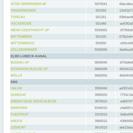
STÖR-SPERRWERK AP
5970041
d9acdbec
TANGERMÜNDE
502350
13e91b77
TORGAU
501261
83bbaedb
VOCKERODE
501480
ae93f2a5
WEHR GEESTHACHT UP
5930062
0f7f58a8
WITTENBERG
501420
070b1eb4
WITTENBERGE
503050
cbf3cd49
ZOLLENSPIEKER
5930090
3de8ea26
ELBE-LÜBECK-KANAL
BÜSSAU UP
9669040
bf7bb8e8
DONNERSCHLEUSE OP
9660049
45634232
MÖLLN
9660050
46644438
EMS
DALUM
3550040
ad357e52
DUKEGAT
3990020
7753c1fa
EMDEN NEUE SEESCHLEUSE
3970010
edfdf747
EMSHÖRN
9340010
c8af067c
FUESTRUP
3310010
3a8ed45f
KNOCK
3990010
438b565e
LEERORT
3910010
abb23dad