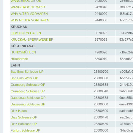
WANGEROOGE OST
9420020
26656fda
WANGEROOGE WEST
9420040
70039212
WHV ALTER VORHAFEN
9440020
f85bd17b
WHV NEUER VORHAFEN
9440030
f77317d9
KRÜCKAU
ELMSHORN HAFEN
5970022
136febf6
KRÜCKAU-SPERRWERK BP
5970023
53c277c3
KÜSTENKANAL
HUNDSMÜHLEN
4960020
cf6ac249
Hilkenbrook
3800010
58ccd6f0
LAHN
Bad Ems Schleuse UP
25800700
c005afb9
Bad Ems Wehr OP
25800690
f2295e77
Cramberg Schleuse OP
25800538
24fe419b
Cramberg Schleuse UP
25800540
3abb36d1
Dausenau Schleuse OP
25800678
9ceb358c
Dausenau Schleuse UP
25800680
eae91991
Diez Hafen
25800500
eadedeb6
Diez Schleuse OP
25800478
ea62ec5f
Diez Schleuse UP
25800480
31750a0f
Fürfurt Schleuse UP
25800300
34af0fca