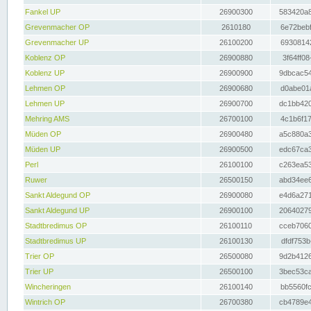
Fankel UP
26900300
583420a8
Grevenmacher OP
2610180
6e72bebf
Grevenmacher UP
26100200
69308142
Koblenz OP
26900880
3f64ff08
Koblenz UP
26900900
9dbcac54
Lehmen OP
26900680
d0abe01a
Lehmen UP
26900700
dc1bb420
Mehring AMS
26700100
4c1b6f17
Müden OP
26900480
a5c880a3
Müden UP
26900500
edc67ca3
Perl
26100100
c263ea53
Ruwer
26500150
abd34ee6
Sankt Aldegund OP
26900080
e4d6a271
Sankt Aldegund UP
26900100
20640279
Stadtbredimus OP
26100110
cceb7060
Stadtbredimus UP
26100130
dfdf753b
Trier OP
26500080
9d2b4126
Trier UP
26500100
3bec53ca
Wincheringen
26100140
bb5560fc
Wintrich OP
26700380
cb4789e4