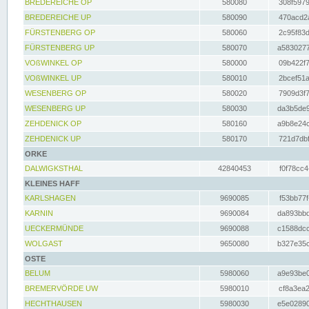
BREDEREICHE OP
580080
308f5979
BREDEREICHE UP
580090
470acd2a
FÜRSTENBERG OP
580060
2c95f83d
FÜRSTENBERG UP
580070
a5830277
VOßWINKEL OP
580000
09b422f7
VOßWINKEL UP
580010
2bcef51a
WESENBERG OP
580020
7909d3f7
WESENBERG UP
580030
da3b5de9
ZEHDENICK OP
580160
a9b8e24c
ZEHDENICK UP
580170
721d7dbf
ORKE
DALWIGKSTHAL
42840453
f0f78cc4
KLEINES HAFF
KARLSHAGEN
9690085
f53bb77f
KARNIN
9690084
da893bbd
UECKERMÜNDE
9690088
c1588dcc
WOLGAST
9650080
b327e35c
OSTE
BELUM
5980060
a9e93be0
BREMERVÖRDE UW
5980010
cf8a3ea2
HECHTHAUSEN
5980030
e5e02890