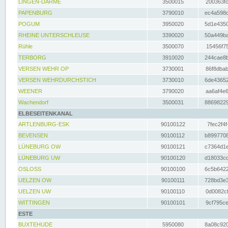
LINGEN-DARME
3500015
200363fc
PAPENBURG
3790010
ec4a598d
POGUM
3950020
5d1e4350
RHEINE UNTERSCHLEUSE
3390020
50a449ba
Rühle
3500070
15456f75
TERBORG
3910020
244cae8b
VERSEN WEHR OP
3730001
86f8dbab
VERSEN WEHRDURCHSTICH
3730010
6de43652
WEENER
3790020
aa6af4e6
Wachendorf
3500031
88698229
ELBESEITENKANAL
ARTLENBURG-ESK
90100122
7fec2f4f
BEVENSEN
90100112
b8997708
LÜNEBURG OW
90100121
c7364d1e
LÜNEBURG UW
90100120
d18033cd
OSLOSS
90100100
6c5b6422
UELZEN OW
90100111
728bd3e3
UELZEN UW
90100110
0d0082cf
WITTINGEN
90100101
9cf795ce
ESTE
BUXTEHUDE
5950080
8a08c920