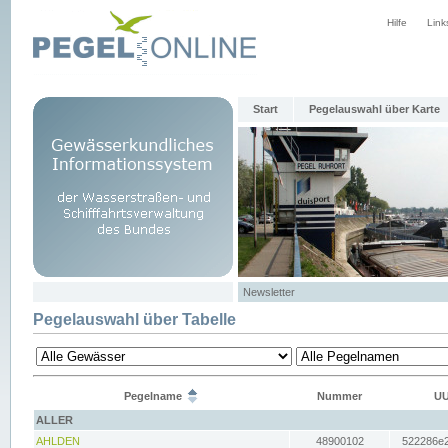
Hilfe
Link
Start
Pegelauswahl über Karte
Newsletter
Pegelauswahl über Tabelle
Pegelname
Nummer
UU
ALLER
AHLDEN
48900102
522286e2