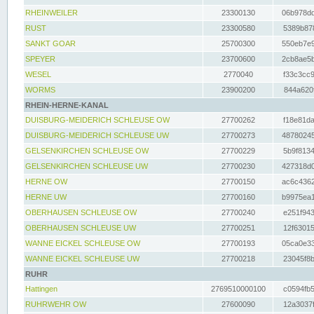
RHEINWEILER
23300130
06b978dd
RUST
23300580
5389b878
SANKT GOAR
25700300
550eb7e9
SPEYER
23700600
2cb8ae5b
WESEL
2770040
f33c3cc9
WORMS
23900200
844a620f
RHEIN-HERNE-KANAL
DUISBURG-MEIDERICH SCHLEUSE OW
27700262
f18e81da
DUISBURG-MEIDERICH SCHLEUSE UW
27700273
48780245
GELSENKIRCHEN SCHLEUSE OW
27700229
5b9f8134
GELSENKIRCHEN SCHLEUSE UW
27700230
427318d0
HERNE OW
27700150
ac6c4362
HERNE UW
27700160
b9975ea1
OBERHAUSEN SCHLEUSE OW
27700240
e251f943
OBERHAUSEN SCHLEUSE UW
27700251
12f63015
WANNE EICKEL SCHLEUSE OW
27700193
05ca0e33
WANNE EICKEL SCHLEUSE UW
27700218
23045f8b
RUHR
Hattingen
2769510000100
c0594fb5
RUHRWEHR OW
27600090
12a3037f