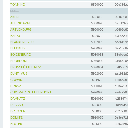
TÖNNING
9520070
00e386ac
ELBE
AKEN
502010
094b96e5
ALTENGAMME
5930070
2ee12b9a
ARTLENBURG
5930050
b3492c68
BARBY
502070
939f82ec
BLANKENESE UF
5952065
bacb459b
BLECKEDE
5930020
6aa1cd8e
BOIZENBURG
5930033
33e0bce0
BROKDORF
5970050
610ab204
BRUNSBÜTTEL MPM
5970094
d4f5f719
BUNTHAUS
5952020
ae1b91d0
COSWIG
501470
1ce53a59
CRANZ
5950070
e6b42536
CUXHAVEN STEUBENHÖFT
5990020
aad49293
DAMNATZ
5910030
c233674f
DESSAU
502000
1edc5fa4
DRESDEN
501060
70272185
DÖMITZ
5910025
6e3ea719
ELSTER
501390
c093b557