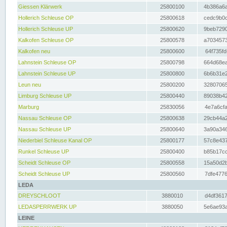
Giessen Klärwerk
25800100
4b386a6a
Hollerich Schleuse OP
25800618
cedc9b0c
Hollerich Schleuse UP
25800620
9beb7290
Kalkofen Schleuse OP
25800578
a7034573
Kalkofen neu
25800600
64f735fd
Lahnstein Schleuse OP
25800798
664d68ea
Lahnstein Schleuse UP
25800800
6b6b31e2
Leun neu
25800200
32807065
Limburg Schleuse UP
25800440
89038b42
Marburg
25830056
4e7a6cfa
Nassau Schleuse OP
25800638
29cb44a2
Nassau Schleuse UP
25800640
3a90a346
Niederbiel Schleuse Kanal OP
25800177
57c8e437
Runkel Schleuse UP
25800400
b85b17cc
Scheidt Schleuse OP
25800558
15a50d2b
Scheidt Schleuse UP
25800560
7dfe4776
LEDA
DREYSCHLOOT
3880010
d4df3617
LEDASPERRWERK UP
3880050
5e6ae93a
LEINE