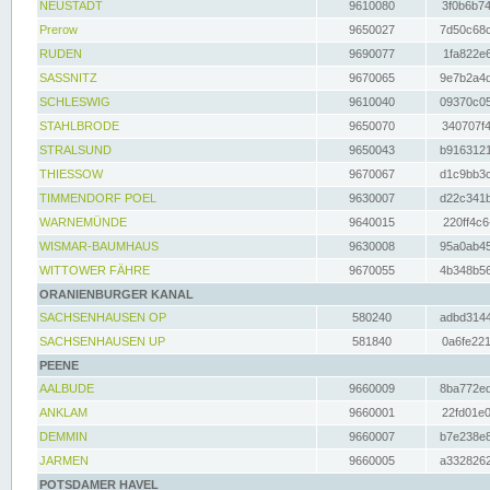
NEUSTADT
9610080
3f0b6b74
Prerow
9650027
7d50c68c
RUDEN
9690077
1fa822e6
SASSNITZ
9670065
9e7b2a4d
SCHLESWIG
9610040
09370c05
STAHLBRODE
9650070
340707f4
STRALSUND
9650043
b9163121
THIESSOW
9670067
d1c9bb3c
TIMMENDORF POEL
9630007
d22c341b
WARNEMÜNDE
9640015
220ff4c6
WISMAR-BAUMHAUS
9630008
95a0ab45
WITTOWER FÄHRE
9670055
4b348b56
ORANIENBURGER KANAL
SACHSENHAUSEN OP
580240
adbd3144
SACHSENHAUSEN UP
581840
0a6fe221
PEENE
AALBUDE
9660009
8ba772ed
ANKLAM
9660001
22fd01e0
DEMMIN
9660007
b7e238e8
JARMEN
9660005
a3328262
POTSDAMER HAVEL