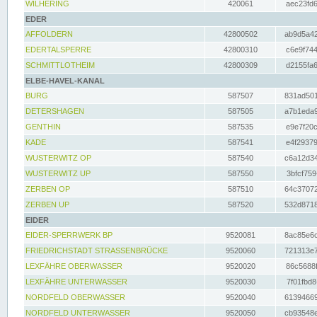
WILHERING
420061
aec23fd6
EDER
AFFOLDERN
42800502
ab9d5a42
EDERTALSPERRE
42800310
c6e9f744
SCHMITTLOTHEIM
42800309
d2155fa6
ELBE-HAVEL-KANAL
BURG
587507
831ad501
DETERSHAGEN
587505
a7b1eda9
GENTHIN
587535
e9e7f20c
KADE
587541
e4f29379
WUSTERWITZ OP
587540
c6a12d34
WUSTERWITZ UP
587550
3bfcf759
ZERBEN OP
587510
64c37072
ZERBEN UP
587520
532d8718
EIDER
EIDER-SPERRWERK BP
9520081
8ac85e6c
FRIEDRICHSTADT STRASSENBRÜCKE
9520060
721313e7
LEXFÄHRE OBERWASSER
9520020
86c5688f
LEXFÄHRE UNTERWASSER
9520030
7f01fbd8
NORDFELD OBERWASSER
9520040
61394669
NORDFELD UNTERWASSER
9520050
cb93548e