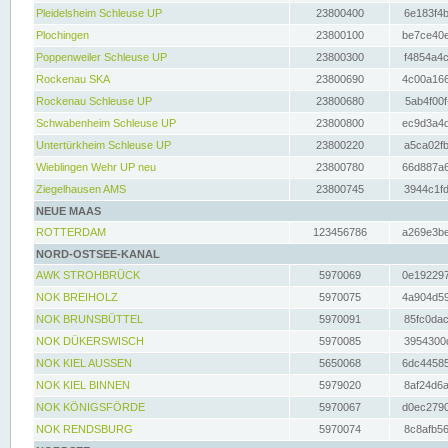
Pleidelsheim Schleuse UP
23800400
6e183f4b
Plochingen
23800100
be7ce40e
Poppenweiler Schleuse UP
23800300
f4854a4c
Rockenau SKA
23800690
4c00a166
Rockenau Schleuse UP
23800680
5ab4f00f
Schwabenheim Schleuse UP
23800800
ec9d3a4d
Untertürkheim Schleuse UP
23800220
a5ca02fb
Wieblingen Wehr UP neu
23800780
66d887a6
Ziegelhausen AMS
23800745
3944c1fd
NEUE MAAS
ROTTERDAM
123456786
a269e3be
NORD-OSTSEE-KANAL
AWK STROHBRÜCK
5970069
0e192297
NOK BREIHOLZ
5970075
4a904d59
NOK BRUNSBÜTTEL
5970091
85fc0dac
NOK DÜKERSWISCH
5970085
3954300d
NOK KIEL AUSSEN
5650068
6dc44585
NOK KIEL BINNEN
5979020
8af24d6a
NOK KÖNIGSFÖRDE
5970067
d0ec2790
NOK RENDSBURG
5970074
8c8afb56