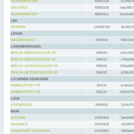
HERRENHAUSEN
48800108
8134af78
NEUSTADT
48800200
dda39817
SCHWARMSTEDT
48800301
8e16bd66
LEK
KRIMPEN
123456784
f5c96f13
LESUM
WASSERHORST
4930010
76844306
LANDWEHRKANAL
BERLIN-OBERSCHLEUSE OP
586600
24ce3282
BERLIN-OBERSCHLEUSE UP
586610
c42ad3df
BERLIN-UNTERSCHLEUSE OP
586620
503ad891
BERLIN-UNTERSCHLEUSE UP
586630
d198c901
LYCHENER GEWÄSSER
HIMMELPFORT OP
581110
bcdfa310
HIMMELPFORT UP
581120
9592d736
LÜHE
HORNEBURG
5960020
3244d787
MAIN
ASTHEIM
24300406
3de69bf8
FAULBACH
24700109
a919f57f
FRANKFURT OSTHAFEN
24700404
66ff3eb4