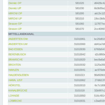
Diemitz OP
581020
d6426c42
Diemitz UP
581030
6b3b55e2
MIROW OP
581000
ab13c115
MIROW UP
581010
19cc3b9a
Strasen OP
581060
117877ec
Strasen UP
581070
2cc40997
MITTELLANDKANAL
ANDERTEN OW
31010061
bc20d819
ANDERTEN UW
31010060
dd41a7d6
BAD ESSEN
31010030
6760b547
BERENBUSCH
31010042
d2c8f60e
BRAMSCHE
31010020
bec8a6a5
BROXTEN
31010032
1125a391
HAHLEN
31010041
ac970eb0
HALDENSLEBEN
3101013
90d92801
HANN. LIST
31010062
27dfd137
HÖRSTEL
31010010
6c7c180f
KANALBRÜCKE
3101018
32b997c2
LOHNDE
31010050
516c4814
LÜBBECKE
31010031
c2aa9164