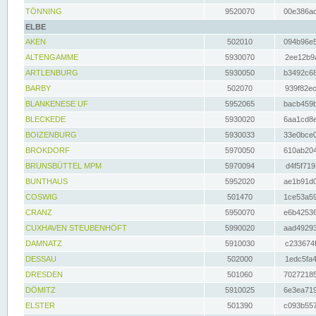
TÖNNING
9520070
00e386ac
ELBE
AKEN
502010
094b96e5
ALTENGAMME
5930070
2ee12b9a
ARTLENBURG
5930050
b3492c68
BARBY
502070
939f82ec
BLANKENESE UF
5952065
bacb459b
BLECKEDE
5930020
6aa1cd8e
BOIZENBURG
5930033
33e0bce0
BROKDORF
5970050
610ab204
BRUNSBÜTTEL MPM
5970094
d4f5f719
BUNTHAUS
5952020
ae1b91d0
COSWIG
501470
1ce53a59
CRANZ
5950070
e6b42536
CUXHAVEN STEUBENHÖFT
5990020
aad49293
DAMNATZ
5910030
c233674f
DESSAU
502000
1edc5fa4
DRESDEN
501060
70272185
DÖMITZ
5910025
6e3ea719
ELSTER
501390
c093b557