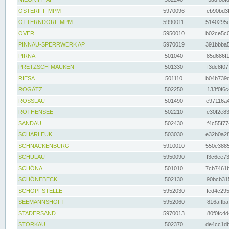
OSTERIFF MPM
5970096
eb90bd3f
OTTERNDORF MPM
5990011
5140295e
OVER
5950010
b02ce5c0
PINNAU-SPERRWERK AP
5970019
391bbba5
PIRNA
501040
85d686f1
PRETZSCH-MAUKEN
501330
f3dc8f07
RIESA
501110
b04b739d
ROGÄTZ
502250
133f0f6c
ROSSLAU
501490
e97116a4
ROTHENSEE
502210
e30f2e83
SANDAU
502430
f4c55f77
SCHARLEUK
503030
e32b0a28
SCHNACKENBURG
5910010
550e3885
SCHULAU
5950090
f3c6ee73
SCHÖNA
501010
7cb7461b
SCHÖNEBECK
502130
90bcb315
SCHÖPFSTELLE
5952030
fed4c295
SEEMANNSHÖFT
5952060
816affba
STADERSAND
5970013
80f0fc4d
STORKAU
502370
de4cc1db