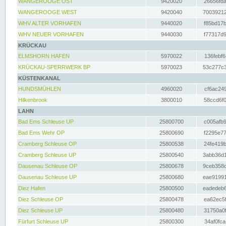
WANGEROOGE OST
9420020
26656fda
WANGEROOGE WEST
9420040
70039212
WHV ALTER VORHAFEN
9440020
f85bd17b
WHV NEUER VORHAFEN
9440030
f77317d9
KRÜCKAU
ELMSHORN HAFEN
5970022
136febf6
KRÜCKAU-SPERRWERK BP
5970023
53c277c3
KÜSTENKANAL
HUNDSMÜHLEN
4960020
cf6ac249
Hilkenbrook
3800010
58ccd6f0
LAHN
Bad Ems Schleuse UP
25800700
c005afb9
Bad Ems Wehr OP
25800690
f2295e77
Cramberg Schleuse OP
25800538
24fe419b
Cramberg Schleuse UP
25800540
3abb36d1
Dausenau Schleuse OP
25800678
9ceb358c
Dausenau Schleuse UP
25800680
eae91991
Diez Hafen
25800500
eadedeb6
Diez Schleuse OP
25800478
ea62ec5f
Diez Schleuse UP
25800480
31750a0f
Fürfurt Schleuse UP
25800300
34af0fca