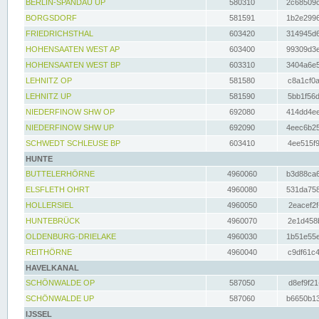
BERLIN-SPANDAU UP
580310
2c68509c
BORGSDORF
581591
1b2e2996
FRIEDRICHSTHAL
603420
314945d6
HOHENSAATEN WEST AP
603400
99309d3e
HOHENSAATEN WEST BP
603310
3404a6e5
LEHNITZ OP
581580
c8a1cf0a
LEHNITZ UP
581590
5bb1f56d
NIEDERFINOW SHW OP
692080
414dd4ee
NIEDERFINOW SHW UP
692090
4eec6b25
SCHWEDT SCHLEUSE BP
603410
4ee515f9
HUNTE
BUTTELERHÖRNE
4960060
b3d88ca6
ELSFLETH OHRT
4960080
531da758
HOLLERSIEL
4960050
2eacef2f
HUNTEBRÜCK
4960070
2e1d458b
OLDENBURG-DRIELAKE
4960030
1b51e55e
REITHÖRNE
4960040
c9df61c4
HAVELKANAL
SCHÖNWALDE OP
587050
d8ef9f21
SCHÖNWALDE UP
587060
b6650b13
IJSSEL