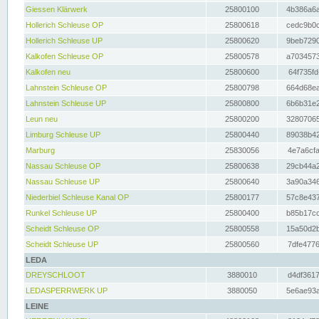
Giessen Klärwerk
25800100
4b386a6a
Hollerich Schleuse OP
25800618
cedc9b0c
Hollerich Schleuse UP
25800620
9beb7290
Kalkofen Schleuse OP
25800578
a7034573
Kalkofen neu
25800600
64f735fd
Lahnstein Schleuse OP
25800798
664d68ea
Lahnstein Schleuse UP
25800800
6b6b31e2
Leun neu
25800200
32807065
Limburg Schleuse UP
25800440
89038b42
Marburg
25830056
4e7a6cfa
Nassau Schleuse OP
25800638
29cb44a2
Nassau Schleuse UP
25800640
3a90a346
Niederbiel Schleuse Kanal OP
25800177
57c8e437
Runkel Schleuse UP
25800400
b85b17cc
Scheidt Schleuse OP
25800558
15a50d2b
Scheidt Schleuse UP
25800560
7dfe4776
LEDA
DREYSCHLOOT
3880010
d4df3617
LEDASPERRWERK UP
3880050
5e6ae93a
LEINE