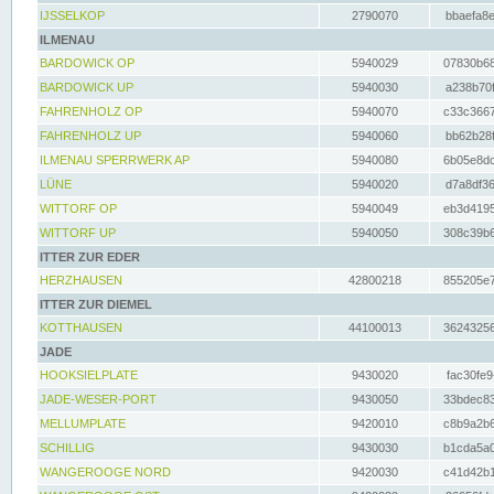
IJSSELKOP
2790070
bbaefa8e
ILMENAU
BARDOWICK OP
5940029
07830b68
BARDOWICK UP
5940030
a238b70f
FAHRENHOLZ OP
5940070
c33c3667
FAHRENHOLZ UP
5940060
bb62b28f
ILMENAU SPERRWERK AP
5940080
6b05e8dc
LÜNE
5940020
d7a8df36
WITTORF OP
5940049
eb3d4195
WITTORF UP
5940050
308c39b6
ITTER ZUR EDER
HERZHAUSEN
42800218
855205e7
ITTER ZUR DIEMEL
KOTTHAUSEN
44100013
36243256
JADE
HOOKSIELPLATE
9430020
fac30fe9
JADE-WESER-PORT
9430050
33bdec83
MELLUMPLATE
9420010
c8b9a2b6
SCHILLIG
9430030
b1cda5a0
WANGEROOGE NORD
9420030
c41d42b1