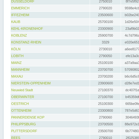
DÜSSELDORF
2750010
8f7e5f92
EMMERICH
2790020
9598e4cb
IFFEZHEIM
23500600
b02be240
KAUB
25700100
1d26e504
KEHL-KRONENHOF
23300900
23af9b02
KOBLENZ
25900700
4c7d796a
KONSTANZ-RHEIN
3329
e020e651
KÖLN
2730010
a6ee8177
LOBITH
2790050
efe13a3d
MAINZ
25100100
a37a9aa3
MANNHEIM
23700700
57090802
MAXAU
23700200
b6c6d5c8
NIERSTEIN-OPPENHEIM
23900600
d28e7ed1
Neuwied Stadt
27100370
dc407f1e
OBERWINTER
27100700
b45359df
OESTRICH
25100300
665be0fe
OTTENHEIM
23300800
787e5d63
PANNERDENSE KOP
2790060
3046493f
PHILIPPSBURG
23700500
88e972e1
PLITTERSDORF
23500700
6b774802
REES
2790010
2f025389