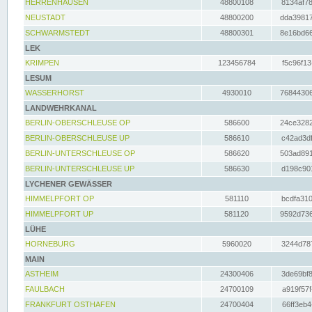
HERRENHAUSEN
48800108
8134af78
NEUSTADT
48800200
dda39817
SCHWARMSTEDT
48800301
8e16bd66
LEK
KRIMPEN
123456784
f5c96f13
LESUM
WASSERHORST
4930010
76844306
LANDWEHRKANAL
BERLIN-OBERSCHLEUSE OP
586600
24ce3282
BERLIN-OBERSCHLEUSE UP
586610
c42ad3df
BERLIN-UNTERSCHLEUSE OP
586620
503ad891
BERLIN-UNTERSCHLEUSE UP
586630
d198c901
LYCHENER GEWÄSSER
HIMMELPFORT OP
581110
bcdfa310
HIMMELPFORT UP
581120
9592d736
LÜHE
HORNEBURG
5960020
3244d787
MAIN
ASTHEIM
24300406
3de69bf8
FAULBACH
24700109
a919f57f
FRANKFURT OSTHAFEN
24700404
66ff3eb4