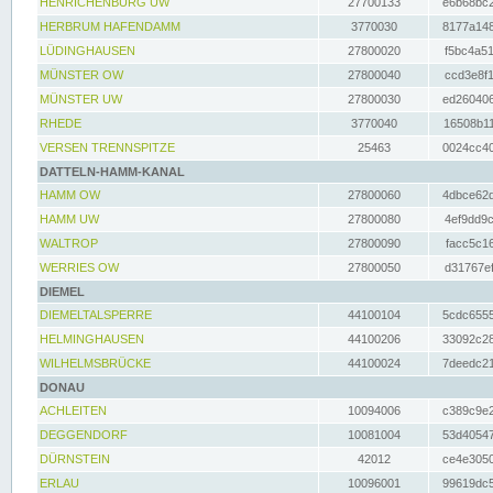
HENRICHENBURG UW
27700133
e6b68bc2
HERBRUM HAFENDAMM
3770030
8177a148
LÜDINGHAUSEN
27800020
f5bc4a51
MÜNSTER OW
27800040
ccd3e8f1
MÜNSTER UW
27800030
ed260406
RHEDE
3770040
16508b11
VERSEN TRENNSPITZE
25463
0024cc40
DATTELN-HAMM-KANAL
HAMM OW
27800060
4dbce62d
HAMM UW
27800080
4ef9dd9c
WALTROP
27800090
facc5c16
WERRIES OW
27800050
d31767ef
DIEMEL
DIEMELTALSPERRE
44100104
5cdc6555
HELMINGHAUSEN
44100206
33092c28
WILHELMSBRÜCKE
44100024
7deedc21
DONAU
ACHLEITEN
10094006
c389c9e2
DEGGENDORF
10081004
53d40547
DÜRNSTEIN
42012
ce4e3050
ERLAU
10096001
99619dc5