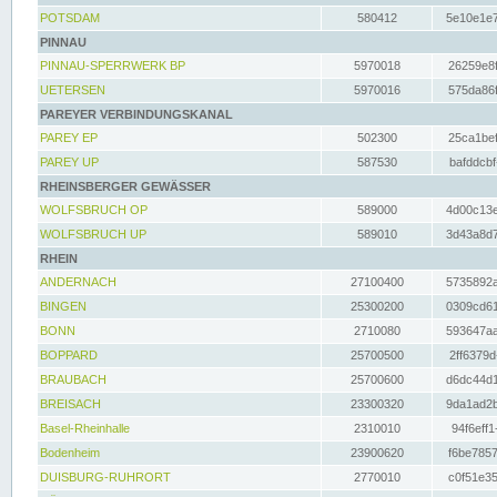
POTSDAM
580412
5e10e1e7
PINNAU
PINNAU-SPERRWERK BP
5970018
26259e8f
UETERSEN
5970016
575da86f
PAREYER VERBINDUNGSKANAL
PAREY EP
502300
25ca1bef
PAREY UP
587530
bafddcbf
RHEINSBERGER GEWÄSSER
WOLFSBRUCH OP
589000
4d00c13e
WOLFSBRUCH UP
589010
3d43a8d7
RHEIN
ANDERNACH
27100400
5735892a
BINGEN
25300200
0309cd61
BONN
2710080
593647aa
BOPPARD
25700500
2ff6379d
BRAUBACH
25700600
d6dc44d1
BREISACH
23300320
9da1ad2b
Basel-Rheinhalle
2310010
94f6eff1
Bodenheim
23900620
f6be7857
DUISBURG-RUHRORT
2770010
c0f51e35