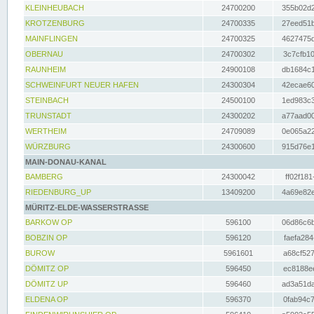
KLEINHEUBACH
24700200
355b02d2
KROTZENBURG
24700335
27eed51b
MAINFLINGEN
24700325
4627475d
OBERNAU
24700302
3c7cfb10
RAUNHEIM
24900108
db1684c1
SCHWEINFURT NEUER HAFEN
24300304
42ecae60
STEINBACH
24500100
1ed983c3
TRUNSTADT
24300202
a77aad00
WERTHEIM
24709089
0e065a22
WÜRZBURG
24300600
915d76e1
MAIN-DONAU-KANAL
BAMBERG
24300042
ff02f181
RIEDENBURG_UP
13409200
4a69e82e
MÜRITZ-ELDE-WASSERSTRASSE
BARKOW OP
596100
06d86c6b
BOBZIN OP
596120
faefa284
BUROW
5961601
a68cf527
DÖMITZ OP
596450
ec8188ee
DÖMITZ UP
596460
ad3a51da
ELDENA OP
596370
0fab94c7