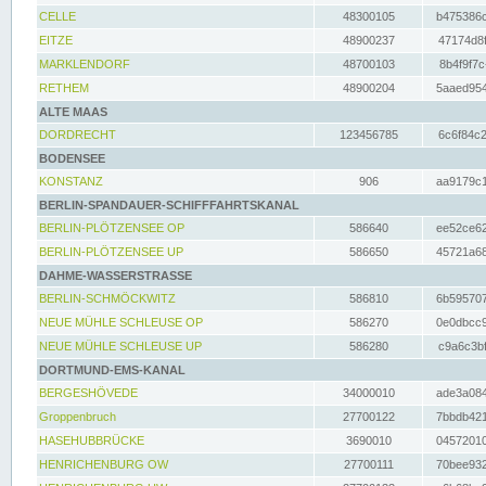
CELLE
48300105
b475386c
EITZE
48900237
47174d8f
MARKLENDORF
48700103
8b4f9f7c
RETHEM
48900204
5aaed954
ALTE MAAS
DORDRECHT
123456785
6c6f84c2
BODENSEE
KONSTANZ
906
aa9179c1
BERLIN-SPANDAUER-SCHIFFFAHRTSKANAL
BERLIN-PLÖTZENSEE OP
586640
ee52ce62
BERLIN-PLÖTZENSEE UP
586650
45721a68
DAHME-WASSERSTRASSE
BERLIN-SCHMÖCKWITZ
586810
6b595707
NEUE MÜHLE SCHLEUSE OP
586270
0e0dbcc9
NEUE MÜHLE SCHLEUSE UP
586280
c9a6c3bf
DORTMUND-EMS-KANAL
BERGESHÖVEDE
34000010
ade3a084
Groppenbruch
27700122
7bbdb421
HASEHUBBRÜCKE
3690010
04572010
HENRICHENBURG OW
27700111
70bee932