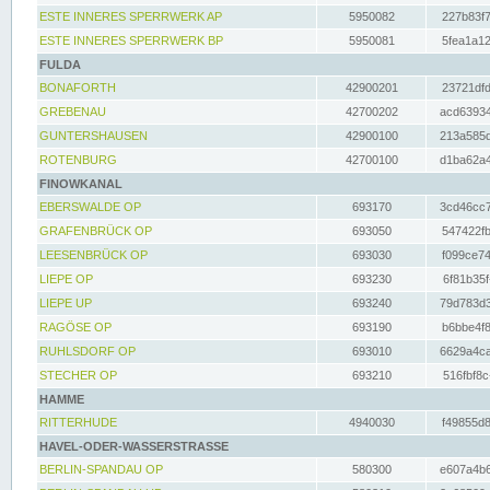
ESTE INNERES SPERRWERK AP
5950082
227b83f7
ESTE INNERES SPERRWERK BP
5950081
5fea1a12
FULDA
BONAFORTH
42900201
23721dfd
GREBENAU
42700202
acd63934
GUNTERSHAUSEN
42900100
213a585d
ROTENBURG
42700100
d1ba62a4
FINOWKANAL
EBERSWALDE OP
693170
3cd46cc7
GRAFENBRÜCK OP
693050
547422fb
LEESENBRÜCK OP
693030
f099ce74
LIEPE OP
693230
6f81b35f
LIEPE UP
693240
79d783d3
RAGÖSE OP
693190
b6bbe4f8
RUHLSDORF OP
693010
6629a4ca
STECHER OP
693210
516fbf8c
HAMME
RITTERHUDE
4940030
f49855d8
HAVEL-ODER-WASSERSTRASSE
BERLIN-SPANDAU OP
580300
e607a4b6