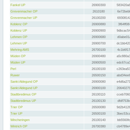
Fankel UP
26900300
583420a8
Grevenmacher OP
2610180
6e72bebf
Grevenmacher UP
26100200
69308142
Koblenz OP
26900880
3f64ff08
Koblenz UP
26900900
9dbcac54
Lehmen OP
26900680
d0abe01a
Lehmen UP
26900700
dc1bb420
Mehring AMS
26700100
4c1b6f17
Müden OP
26900480
a5c880a3
Müden UP
26900500
edc67ca3
Perl
26100100
c263ea53
Ruwer
26500150
abd34ee6
Sankt Aldegund OP
26900080
e4d6a271
Sankt Aldegund UP
26900100
20640279
Stadtbredimus OP
26100110
cceb7060
Stadtbredimus UP
26100130
dfdf753b
Trier OP
26500080
9d2b4126
Trier UP
26500100
3bec53ca
Wincheringen
26100140
bb5560fc
Wintrich OP
26700380
cb4789e4