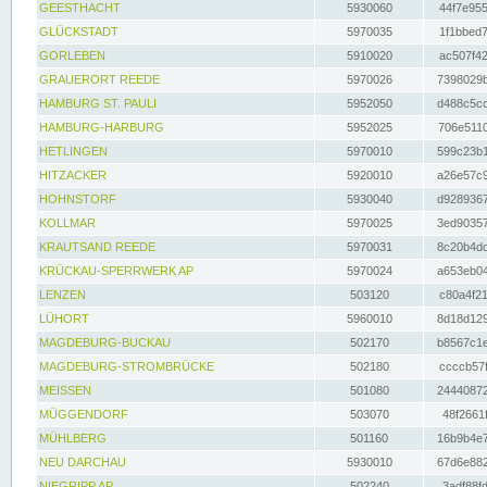
GEESTHACHT
5930060
44f7e955
GLÜCKSTADT
5970035
1f1bbed7
GORLEBEN
5910020
ac507f42
GRAUERORT REEDE
5970026
7398029b
HAMBURG ST. PAULI
5952050
d488c5cc
HAMBURG-HARBURG
5952025
706e5110
HETLINGEN
5970010
599c23b1
HITZACKER
5920010
a26e57c9
HOHNSTORF
5930040
d9289367
KOLLMAR
5970025
3ed90357
KRAUTSAND REEDE
5970031
8c20b4dc
KRÜCKAU-SPERRWERK AP
5970024
a653eb04
LENZEN
503120
c80a4f21
LÜHORT
5960010
8d18d129
MAGDEBURG-BUCKAU
502170
b8567c1e
MAGDEBURG-STROMBRÜCKE
502180
ccccb57f
MEISSEN
501080
24440872
MÜGGENDORF
503070
48f2661f
MÜHLBERG
501160
16b9b4e7
NEU DARCHAU
5930010
67d6e882
NIEGRIPP AP
502240
3adf88fd