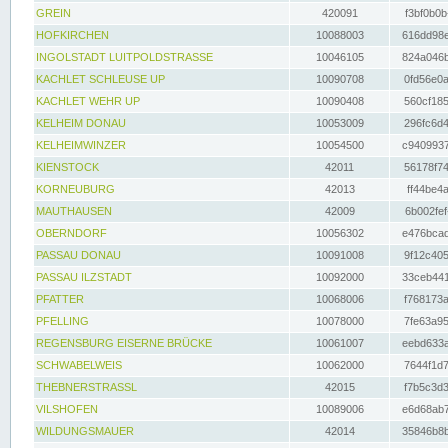
GREIN
420091
f3bf0b0b
HOFKIRCHEN
10088003
616dd98e
INGOLSTADT LUITPOLDSTRASSE
10046105
824a046b
KACHLET SCHLEUSE UP
10090708
0fd56e0a
KACHLET WEHR UP
10090408
560cf185
KELHEIM DONAU
10053009
296fc6d4
KELHEIMWINZER
10054500
c9409937
KIENSTOCK
42011
56178f74
KORNEUBURG
42013
ff44be4a
MAUTHAUSEN
42009
6b002fef
OBERNDORF
10056302
e476bcad
PASSAU DONAU
10091008
9f12c405
PASSAU ILZSTADT
10092000
33ceb441
PFATTER
10068006
f768173a
PFELLING
10078000
7fe63a95
REGENSBURG EISERNE BRÜCKE
10061007
eebd633a
SCHWABELWEIS
10062000
7644f1d7
THEBNERSTRASSL
42015
f7b5c3d3
VILSHOFEN
10089006
e6d68ab7
WILDUNGSMAUER
42014
35846b8b