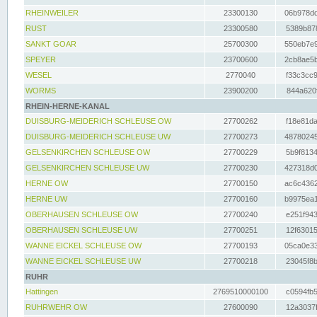
RHEINWEILER
23300130
06b978dd
RUST
23300580
5389b878
SANKT GOAR
25700300
550eb7e9
SPEYER
23700600
2cb8ae5b
WESEL
2770040
f33c3cc9
WORMS
23900200
844a620f
RHEIN-HERNE-KANAL
DUISBURG-MEIDERICH SCHLEUSE OW
27700262
f18e81da
DUISBURG-MEIDERICH SCHLEUSE UW
27700273
48780245
GELSENKIRCHEN SCHLEUSE OW
27700229
5b9f8134
GELSENKIRCHEN SCHLEUSE UW
27700230
427318d0
HERNE OW
27700150
ac6c4362
HERNE UW
27700160
b9975ea1
OBERHAUSEN SCHLEUSE OW
27700240
e251f943
OBERHAUSEN SCHLEUSE UW
27700251
12f63015
WANNE EICKEL SCHLEUSE OW
27700193
05ca0e33
WANNE EICKEL SCHLEUSE UW
27700218
23045f8b
RUHR
Hattingen
2769510000100
c0594fb5
RUHRWEHR OW
27600090
12a3037f