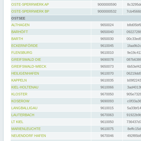
OSTE-SPERRWERK AP
9000000590
8c3295dc
OSTE-SPERRWERK BP
9000000532
7cb4566b
OSTSEE
ALTHAGEN
9650024
b8d05bf9
BARHÖFT
9650040
09227288
BARTH
9650030
00c33ed9
ECKERNFÖRDE
9610045
1faa9b2c
FLENSBURG
9610010
9e19c411
GREIFSWALD OIE
9690078
087b6386
GREIFSWALD-WIECK
9650073
6b53ef42
HEILIGENHAFEN
9610070
06219dd9
KAPPELN
9610035
b09f2243
KIEL-HOLTENAU
9610066
3ad4013f
KLOSTER
9670050
905e7328
KOSEROW
9690093
c0f33a36
LANGBALLIGAU
9610015
5a33bf14
LAUTERBACH
9670063
91922b9b
LT KIEL
9610050
736437d7
MARIENLEUCHTE
9610075
8effc15d
NEUENDORF HAFEN
9670046
492f85b8