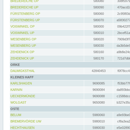
BREDEREICHE OP
580080
308f5979
BREDEREICHE UP
580090
470acd2a
FÜRSTENBERG OP
580060
2c95f83d
FÜRSTENBERG UP
580070
a5830277
VOßWINKEL OP
580000
09b422f7
VOßWINKEL UP
580010
2bcef51a
WESENBERG OP
580020
7909d3f7
WESENBERG UP
580030
da3b5de9
ZEHDENICK OP
580160
a9b8e24c
ZEHDENICK UP
580170
721d7dbf
ORKE
DALWIGKSTHAL
42840453
f0f78cc4
KLEINES HAFF
KARLSHAGEN
9690085
f53bb77f
KARNIN
9690084
da893bbd
UECKERMÜNDE
9690088
c1588dcc
WOLGAST
9650080
b327e35c
OSTE
BELUM
5980060
a9e93be0
BREMERVÖRDE UW
5980010
cf8a3ea2
HECHTHAUSEN
5980030
e5e02890