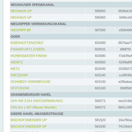
NEUHAUSER SPEISEKANAL
NEUHAUS OP
585850
963bdc26
NEUHAUS UP
585860
bf48cefd
NIEGRIPPER VERBINDUNGSKANAL
NIEGRIPP BP
587500
e506460f
ODER
EISENHÜTTENSTADT
603000
8675aa70
FRANKFURT1 (ODER)
603031
bffdf7f2
HOHENSAATEN-FINOW
603080
f7a639a4
KIENITZ
603050
6298a8f9
KIETZ
603040
16258271
RATZDORF
603140
ca3f535b
SCHWEDT-ODERBRÜCKE
603130
e28babaa
STÜTZKOW
603100
30bff0df
ORANIENBURGER HAVEL
OHV KM 3.014 (HOCHSPANNUNG)
580271
eea7e3dc
OHv km 1.467 (Blaues Wunder)
580272
8b51c505
OBERE HAVEL-WASSERSTRASSE
BISCHOFSWERDER OP
581520
16a780aa
BISCHOFSWERDER UP
581530
74134dc6