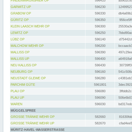
FINDENWIRUNSHIER OP
596410
a5902c55
GARWITZ UP
596230
12499527
GRABOW OP
596330
db4a69b2
GÜRITZ OP
596350
956ce5ff
KLEIN LAASCH WEHR OP
596300
25530a3e
LEWITZ OP
596250
7bbd90ad
LÜBZ OP
596140
d75442cf
MALCHOW WEHR OP
596200
bccaacb3
MALLISS OP
596390
497c29ee
MALLISS UP
596400
a64918a6
NEU KALLISS OP
596430
30739ff3
NEUBURG OP
596160
541c508a
NEUSTADT GLEWE OP
596280
c4381eb3
PARCHIM GÜTE
5961801
3dec3921
PLAU OP
596080
3ffddb2c
PLAU UP
596090
506e6b03
WAREN
596030
bd317edd
MÜGGELSPREE
GROSSE TRÄNKE WEHR OP
582660
81630fdd
GROSSE TRÄNKE WEHR UP
582670
cfad4ee5
MÜRITZ-HAVEL-WASSERSTRASSE