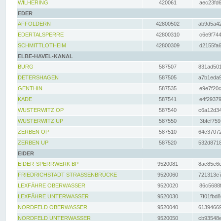
WILHERING
420061
aec23fd6
EDER
AFFOLDERN
42800502
ab9d5a42
EDERTALSPERRE
42800310
c6e9f744
SCHMITTLOTHEIM
42800309
d2155fa6
ELBE-HAVEL-KANAL
BURG
587507
831ad501
DETERSHAGEN
587505
a7b1eda9
GENTHIN
587535
e9e7f20c
KADE
587541
e4f29379
WUSTERWITZ OP
587540
c6a12d34
WUSTERWITZ UP
587550
3bfcf759
ZERBEN OP
587510
64c37072
ZERBEN UP
587520
532d8718
EIDER
EIDER-SPERRWERK BP
9520081
8ac85e6c
FRIEDRICHSTADT STRASSENBRÜCKE
9520060
721313e7
LEXFÄHRE OBERWASSER
9520020
86c5688f
LEXFÄHRE UNTERWASSER
9520030
7f01fbd8
NORDFELD OBERWASSER
9520040
61394669
NORDFELD UNTERWASSER
9520050
cb93548e