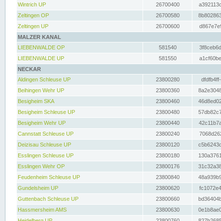
Wintrich UP
26700400
a392113c
Zeltingen OP
26700580
8b802863
Zeltingen UP
26700600
d867e7e9
MALZER KANAL
LIEBENWALDE OP
581540
3f8ceb6d
LIEBENWALDE UP
581550
a1cf60be
NECKAR
Aldingen Schleuse UP
23800280
dfdfb4ff
Beihingen Wehr UP
23800360
8a2e3048
Besigheim SKA
23800460
46d8ed02
Besigheim Schleuse UP
23800480
57db82c7
Besigheim Wehr UP
23800440
42c11b7a
Cannstatt Schleuse UP
23800240
7068d262
Deizisau Schleuse UP
23800120
c5b6243d
Esslingen Schleuse UP
23800180
130a3761
Esslingen Wehr OP
23800176
31c32a38
Feudenheim Schleuse UP
23800840
48a939b9
Gundelsheim UP
23800620
fc1072e4
Guttenbach Schleuse UP
23800660
bd36404b
Hassmersheim AMS
23800630
0e1b8ae0
Heidelberg UP
23800760
827b2685