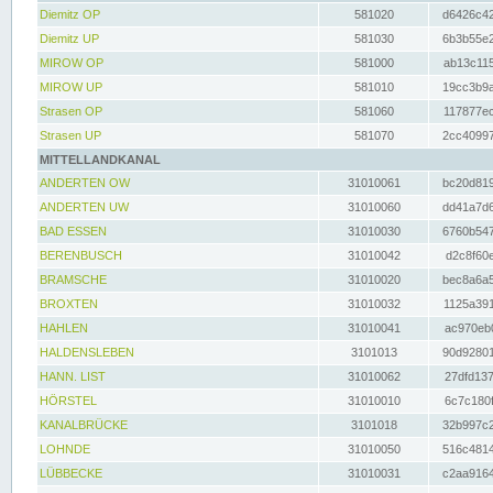
Diemitz OP
581020
d6426c42
Diemitz UP
581030
6b3b55e2
MIROW OP
581000
ab13c115
MIROW UP
581010
19cc3b9a
Strasen OP
581060
117877ec
Strasen UP
581070
2cc40997
MITTELLANDKANAL
ANDERTEN OW
31010061
bc20d819
ANDERTEN UW
31010060
dd41a7d6
BAD ESSEN
31010030
6760b547
BERENBUSCH
31010042
d2c8f60e
BRAMSCHE
31010020
bec8a6a5
BROXTEN
31010032
1125a391
HAHLEN
31010041
ac970eb0
HALDENSLEBEN
3101013
90d92801
HANN. LIST
31010062
27dfd137
HÖRSTEL
31010010
6c7c180f
KANALBRÜCKE
3101018
32b997c2
LOHNDE
31010050
516c4814
LÜBBECKE
31010031
c2aa9164