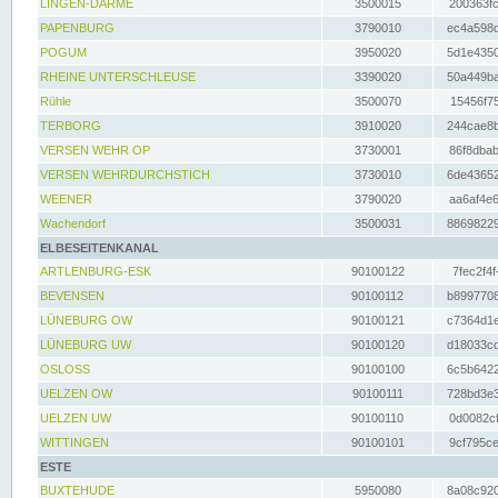
LINGEN-DARME
3500015
200363fc
PAPENBURG
3790010
ec4a598d
POGUM
3950020
5d1e4350
RHEINE UNTERSCHLEUSE
3390020
50a449ba
Rühle
3500070
15456f75
TERBORG
3910020
244cae8b
VERSEN WEHR OP
3730001
86f8dbab
VERSEN WEHRDURCHSTICH
3730010
6de43652
WEENER
3790020
aa6af4e6
Wachendorf
3500031
88698229
ELBESEITENKANAL
ARTLENBURG-ESK
90100122
7fec2f4f
BEVENSEN
90100112
b8997708
LÜNEBURG OW
90100121
c7364d1e
LÜNEBURG UW
90100120
d18033cd
OSLOSS
90100100
6c5b6422
UELZEN OW
90100111
728bd3e3
UELZEN UW
90100110
0d0082cf
WITTINGEN
90100101
9cf795ce
ESTE
BUXTEHUDE
5950080
8a08c920