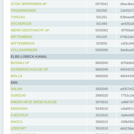
STÖR-SPERRWERK AP
5970041
d9acdbec
TANGERMÜNDE
502350
13e91b77
TORGAU
501261
83bbaedb
VOCKERODE
501480
ae93f2a5
WEHR GEESTHACHT UP
5930062
0f7f58a8
WITTENBERG
501420
070b1eb4
WITTENBERGE
503050
cbf3cd49
ZOLLENSPIEKER
5930090
3de8ea26
ELBE-LÜBECK-KANAL
BÜSSAU UP
9669040
bf7bb8e8
DONNERSCHLEUSE OP
9660049
45634232
MÖLLN
9660050
46644438
EMS
DALUM
3550040
ad357e52
DUKEGAT
3990020
7753c1fa
EMDEN NEUE SEESCHLEUSE
3970010
edfdf747
EMSHÖRN
9340010
c8af067c
FUESTRUP
3310010
3a8ed45f
KNOCK
3990010
438b565e
LEERORT
3910010
abb23dad