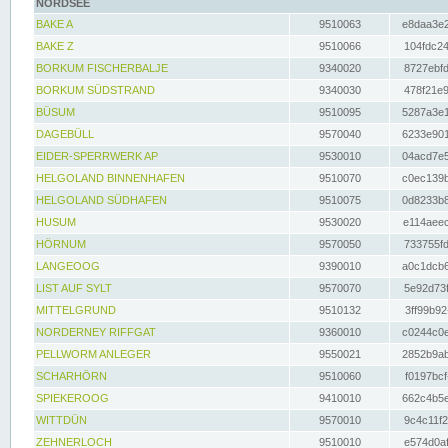
NORDSEE
BAKE A
9510063
e8daa3e2
BAKE Z
9510066
104fdc24
BORKUM FISCHERBALJE
9340020
8727ebfd
BORKUM SÜDSTRAND
9340030
478f21e9
BÜSUM
9510095
5287a3e1
DAGEBÜLL
9570040
6233e901
EIDER-SPERRWERK AP
9530010
04acd7e5
HELGOLAND BINNENHAFEN
9510070
c0ec139b
HELGOLAND SÜDHAFEN
9510075
0d8233b8
HUSUM
9530020
e114aeec
HÖRNUM
9570050
733755fd
LANGEOOG
9390010
a0c1dcb6
LIST AUF SYLT
9570070
5e92d73f
MITTELGRUND
9510132
3ff99b92
NORDERNEY RIFFGAT
9360010
c0244c0e
PELLWORM ANLEGER
9550021
2852b9ab
SCHARHÖRN
9510060
f0197bcf
SPIEKEROOG
9410010
662c4b5e
WITTDÜN
9570010
9c4c11f2
ZEHNERLOCH
9510010
e574d0af