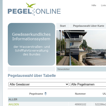
Hilfe
Link
Start
Pegelauswahl über Karte
Newsletter
Pegelauswahl über Tabelle
Pegelname
Nummer
UU
ALLER
AHLDEN
48900102
522286e2