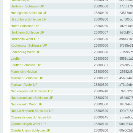
Heilbronn Schleuse UP
23800560
f77df170
Hessigheim Schleuse UP
23800420
23517de9
Hirschhorn Schleuse UP
23800700
acf505dd
Hofen Schleuse UP
23800260
cf2af1a4
Horkheim Schleuse UP
23800557
b76bf04c
Horkheim Wehr UP
23800520
d9b441a5
Kochendorf Schleuse UP
23800600
8f695e71
Ladenburg Wehr UP
23800820
70cee7df
Lauffen
23800500
8559d1a0
Lauffen Schleuse UP
23800501
2f7cb553
Mannheim Neckar
23800900
25582d3f
Marbach Schleuse UP
23800322
456974a8
Marbach Wehr UP
23800320
a73a9cb4
Neckargemünd Schleuse UP
23800740
7be3ff2e
Neckarsteinach Schleuse UP
23800720
d64d07f7
Neckarsulm Wehr UP
23800580
845944f8
Neckarzimmern Schleuse UP
23800640
f00c7183
Oberesslingen Schleuse UP
23800145
cbfae6bc
Oberesslingen Wehr UP
23800140
9de0843a
Obertürkheim Schleuse UP
23800200
80e002d8