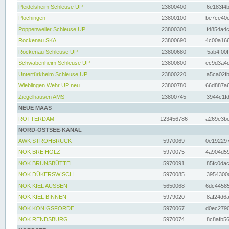
Pleidelsheim Schleuse UP
23800400
6e183f4b
Plochingen
23800100
be7ce40e
Poppenweiler Schleuse UP
23800300
f4854a4c
Rockenau SKA
23800690
4c00a166
Rockenau Schleuse UP
23800680
5ab4f00f
Schwabenheim Schleuse UP
23800800
ec9d3a4d
Untertürkheim Schleuse UP
23800220
a5ca02fb
Wieblingen Wehr UP neu
23800780
66d887a6
Ziegelhausen AMS
23800745
3944c1fd
NEUE MAAS
ROTTERDAM
123456786
a269e3be
NORD-OSTSEE-KANAL
AWK STROHBRÜCK
5970069
0e192297
NOK BREIHOLZ
5970075
4a904d59
NOK BRUNSBÜTTEL
5970091
85fc0dac
NOK DÜKERSWISCH
5970085
3954300d
NOK KIEL AUSSEN
5650068
6dc44585
NOK KIEL BINNEN
5979020
8af24d6a
NOK KÖNIGSFÖRDE
5970067
d0ec2790
NOK RENDSBURG
5970074
8c8afb56