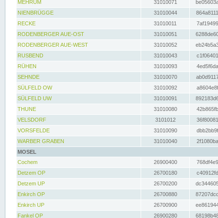
MEHRUM
31010071
be05603a
NIENBRÜGGE
31010044
864a8111
RECKE
31010011
7af19499
RODENBERGER AUE-OST
31010051
6288de60
RODENBERGER AUE-WEST
31010052
eb24b5a3
RUSBEND
31010043
c1f06401
RÜHEN
31010093
4ed5f6da
SEHNDE
31010070
ab0d9117
SÜLFELD OW
31010092
a8604e8f
SÜLFELD UW
31010091
892183d6
THUNE
31010080
42b865fb
VELSDORF
3101012
36f80081
VORSFELDE
31010090
dbb2bb9f
WARBER GRABEN
31010040
2f1080ba
MOSEL
Cochem
26900400
768df4e9
Detzem OP
26700180
c40912fd
Detzem UP
26700200
dc344605
Enkirch OP
26700880
87207dcd
Enkirch UP
26700900
ee861944
Fankel OP
26900280
68198b48