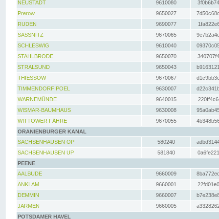
NEUSTADT
9610080
3f0b6b74
Prerow
9650027
7d50c68c
RUDEN
9690077
1fa822e6
SASSNITZ
9670065
9e7b2a4d
SCHLESWIG
9610040
09370c05
STAHLBRODE
9650070
340707f4
STRALSUND
9650043
b9163121
THIESSOW
9670067
d1c9bb3c
TIMMENDORF POEL
9630007
d22c341b
WARNEMÜNDE
9640015
220ff4c6
WISMAR-BAUMHAUS
9630008
95a0ab45
WITTOWER FÄHRE
9670055
4b348b56
ORANIENBURGER KANAL
SACHSENHAUSEN OP
580240
adbd3144
SACHSENHAUSEN UP
581840
0a6fe221
PEENE
AALBUDE
9660009
8ba772ed
ANKLAM
9660001
22fd01e0
DEMMIN
9660007
b7e238e8
JARMEN
9660005
a3328262
POTSDAMER HAVEL