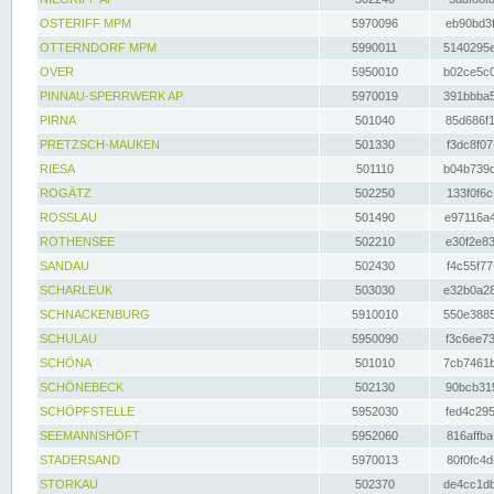
OSTERIFF MPM
5970096
eb90bd3f
OTTERNDORF MPM
5990011
5140295e
OVER
5950010
b02ce5c0
PINNAU-SPERRWERK AP
5970019
391bbba5
PIRNA
501040
85d686f1
PRETZSCH-MAUKEN
501330
f3dc8f07
RIESA
501110
b04b739d
ROGÄTZ
502250
133f0f6c
ROSSLAU
501490
e97116a4
ROTHENSEE
502210
e30f2e83
SANDAU
502430
f4c55f77
SCHARLEUK
503030
e32b0a28
SCHNACKENBURG
5910010
550e3885
SCHULAU
5950090
f3c6ee73
SCHÖNA
501010
7cb7461b
SCHÖNEBECK
502130
90bcb315
SCHÖPFSTELLE
5952030
fed4c295
SEEMANNSHÖFT
5952060
816affba
STADERSAND
5970013
80f0fc4d
STORKAU
502370
de4cc1db