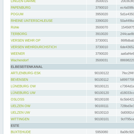
LINGEN-DARME
3500015
200363fc
PAPENBURG
3790010
ec4a598d
POGUM
3950020
5d1e4350
RHEINE UNTERSCHLEUSE
3390020
50a449ba
Rühle
3500070
15456f75
TERBORG
3910020
244cae8b
VERSEN WEHR OP
3730001
86f8dbab
VERSEN WEHRDURCHSTICH
3730010
6de43652
WEENER
3790020
aa6af4e6
Wachendorf
3500031
88698229
ELBESEITENKANAL
ARTLENBURG-ESK
90100122
7fec2f4f
BEVENSEN
90100112
b8997708
LÜNEBURG OW
90100121
c7364d1e
LÜNEBURG UW
90100120
d18033cd
OSLOSS
90100100
6c5b6422
UELZEN OW
90100111
728bd3e3
UELZEN UW
90100110
0d0082cf
WITTINGEN
90100101
9cf795ce
ESTE
BUXTEHUDE
5950080
8a08c920