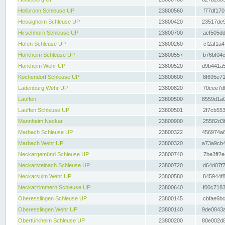
Heilbronn Schleuse UP
23800560
f77df170
Hessigheim Schleuse UP
23800420
23517de9
Hirschhorn Schleuse UP
23800700
acf505dd
Hofen Schleuse UP
23800260
cf2af1a4
Horkheim Schleuse UP
23800557
b76bf04c
Horkheim Wehr UP
23800520
d9b441a5
Kochendorf Schleuse UP
23800600
8f695e71
Ladenburg Wehr UP
23800820
70cee7df
Lauffen
23800500
8559d1a0
Lauffen Schleuse UP
23800501
2f7cb553
Mannheim Neckar
23800900
25582d3f
Marbach Schleuse UP
23800322
456974a8
Marbach Wehr UP
23800320
a73a9cb4
Neckargemünd Schleuse UP
23800740
7be3ff2e
Neckarsteinach Schleuse UP
23800720
d64d07f7
Neckarsulm Wehr UP
23800580
845944f8
Neckarzimmern Schleuse UP
23800640
f00c7183
Oberesslingen Schleuse UP
23800145
cbfae6bc
Oberesslingen Wehr UP
23800140
9de0843a
Obertürkheim Schleuse UP
23800200
80e002d8