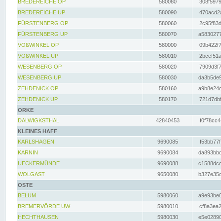
BREDEREICHE OP
580080
308f5979
BREDEREICHE UP
580090
470acd2a
FÜRSTENBERG OP
580060
2c95f83d
FÜRSTENBERG UP
580070
a5830277
VOßWINKEL OP
580000
09b422f7
VOßWINKEL UP
580010
2bcef51a
WESENBERG OP
580020
7909d3f7
WESENBERG UP
580030
da3b5de9
ZEHDENICK OP
580160
a9b8e24c
ZEHDENICK UP
580170
721d7dbf
ORKE
DALWIGKSTHAL
42840453
f0f78cc4
KLEINES HAFF
KARLSHAGEN
9690085
f53bb77f
KARNIN
9690084
da893bbd
UECKERMÜNDE
9690088
c1588dcc
WOLGAST
9650080
b327e35c
OSTE
BELUM
5980060
a9e93be0
BREMERVÖRDE UW
5980010
cf8a3ea2
HECHTHAUSEN
5980030
e5e02890