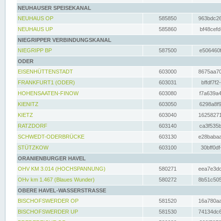
NEUHAUSER SPEISEKANAL
NEUHAUS OP
585850
963bdc26
NEUHAUS UP
585860
bf48cefd
NIEGRIPPER VERBINDUNGSKANAL
NIEGRIPP BP
587500
e506460f
ODER
EISENHÜTTENSTADT
603000
8675aa70
FRANKFURT1 (ODER)
603031
bffdf7f2
HOHENSAATEN-FINOW
603080
f7a639a4
KIENITZ
603050
6298a8f9
KIETZ
603040
16258271
RATZDORF
603140
ca3f535b
SCHWEDT-ODERBRÜCKE
603130
e28babaa
STÜTZKOW
603100
30bff0df
ORANIENBURGER HAVEL
OHV KM 3.014 (HOCHSPANNUNG)
580271
eea7e3dc
OHv km 1.467 (Blaues Wunder)
580272
8b51c505
OBERE HAVEL-WASSERSTRASSE
BISCHOFSWERDER OP
581520
16a780aa
BISCHOFSWERDER UP
581530
74134dc6