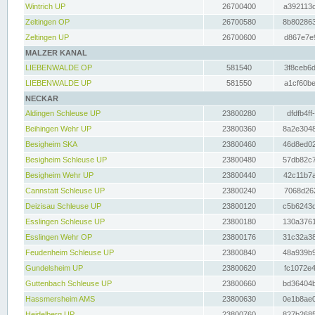
Wintrich UP
26700400
a392113c
Zeltingen OP
26700580
8b802863
Zeltingen UP
26700600
d867e7e9
MALZER KANAL
LIEBENWALDE OP
581540
3f8ceb6d
LIEBENWALDE UP
581550
a1cf60be
NECKAR
Aldingen Schleuse UP
23800280
dfdfb4ff
Beihingen Wehr UP
23800360
8a2e3048
Besigheim SKA
23800460
46d8ed02
Besigheim Schleuse UP
23800480
57db82c7
Besigheim Wehr UP
23800440
42c11b7a
Cannstatt Schleuse UP
23800240
7068d262
Deizisau Schleuse UP
23800120
c5b6243d
Esslingen Schleuse UP
23800180
130a3761
Esslingen Wehr OP
23800176
31c32a38
Feudenheim Schleuse UP
23800840
48a939b9
Gundelsheim UP
23800620
fc1072e4
Guttenbach Schleuse UP
23800660
bd36404b
Hassmersheim AMS
23800630
0e1b8ae0
Heidelberg UP
23800760
827b2685