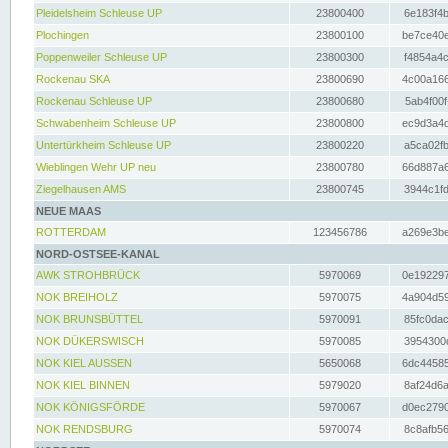
Pleidelsheim Schleuse UP
23800400
6e183f4b
Plochingen
23800100
be7ce40e
Poppenweiler Schleuse UP
23800300
f4854a4c
Rockenau SKA
23800690
4c00a166
Rockenau Schleuse UP
23800680
5ab4f00f
Schwabenheim Schleuse UP
23800800
ec9d3a4d
Untertürkheim Schleuse UP
23800220
a5ca02fb
Wieblingen Wehr UP neu
23800780
66d887a6
Ziegelhausen AMS
23800745
3944c1fd
NEUE MAAS
ROTTERDAM
123456786
a269e3be
NORD-OSTSEE-KANAL
AWK STROHBRÜCK
5970069
0e192297
NOK BREIHOLZ
5970075
4a904d59
NOK BRUNSBÜTTEL
5970091
85fc0dac
NOK DÜKERSWISCH
5970085
3954300d
NOK KIEL AUSSEN
5650068
6dc44585
NOK KIEL BINNEN
5979020
8af24d6a
NOK KÖNIGSFÖRDE
5970067
d0ec2790
NOK RENDSBURG
5970074
8c8afb56