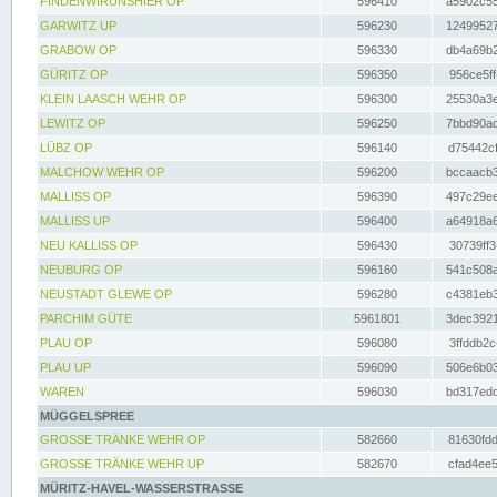
FINDENWIRUNSHIER OP
596410
a5902c55
GARWITZ UP
596230
12499527
GRABOW OP
596330
db4a69b2
GÜRITZ OP
596350
956ce5ff
KLEIN LAASCH WEHR OP
596300
25530a3e
LEWITZ OP
596250
7bbd90ad
LÜBZ OP
596140
d75442cf
MALCHOW WEHR OP
596200
bccaacb3
MALLISS OP
596390
497c29ee
MALLISS UP
596400
a64918a6
NEU KALLISS OP
596430
30739ff3
NEUBURG OP
596160
541c508a
NEUSTADT GLEWE OP
596280
c4381eb3
PARCHIM GÜTE
5961801
3dec3921
PLAU OP
596080
3ffddb2c
PLAU UP
596090
506e6b03
WAREN
596030
bd317edd
MÜGGELSPREE
GROSSE TRÄNKE WEHR OP
582660
81630fdd
GROSSE TRÄNKE WEHR UP
582670
cfad4ee5
MÜRITZ-HAVEL-WASSERSTRASSE