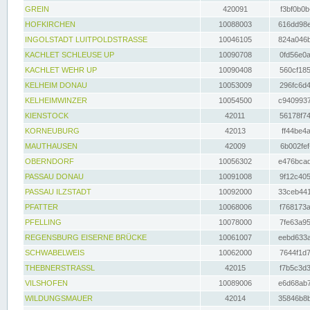
GREIN
420091
f3bf0b0b
HOFKIRCHEN
10088003
616dd98e
INGOLSTADT LUITPOLDSTRASSE
10046105
824a046b
KACHLET SCHLEUSE UP
10090708
0fd56e0a
KACHLET WEHR UP
10090408
560cf185
KELHEIM DONAU
10053009
296fc6d4
KELHEIMWINZER
10054500
c9409937
KIENSTOCK
42011
56178f74
KORNEUBURG
42013
ff44be4a
MAUTHAUSEN
42009
6b002fef
OBERNDORF
10056302
e476bcad
PASSAU DONAU
10091008
9f12c405
PASSAU ILZSTADT
10092000
33ceb441
PFATTER
10068006
f768173a
PFELLING
10078000
7fe63a95
REGENSBURG EISERNE BRÜCKE
10061007
eebd633a
SCHWABELWEIS
10062000
7644f1d7
THEBNERSTRASSL
42015
f7b5c3d3
VILSHOFEN
10089006
e6d68ab7
WILDUNGSMAUER
42014
35846b8b