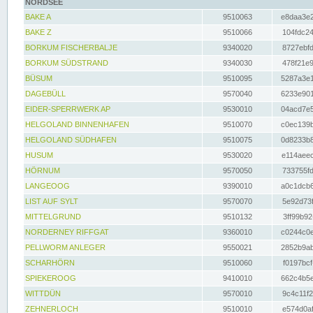
NORDSEE
BAKE A
9510063
e8daa3e2
BAKE Z
9510066
104fdc24
BORKUM FISCHERBALJE
9340020
8727ebfd
BORKUM SÜDSTRAND
9340030
478f21e9
BÜSUM
9510095
5287a3e1
DAGEBÜLL
9570040
6233e901
EIDER-SPERRWERK AP
9530010
04acd7e5
HELGOLAND BINNENHAFEN
9510070
c0ec139b
HELGOLAND SÜDHAFEN
9510075
0d8233b8
HUSUM
9530020
e114aeec
HÖRNUM
9570050
733755fd
LANGEOOG
9390010
a0c1dcb6
LIST AUF SYLT
9570070
5e92d73f
MITTELGRUND
9510132
3ff99b92
NORDERNEY RIFFGAT
9360010
c0244c0e
PELLWORM ANLEGER
9550021
2852b9ab
SCHARHÖRN
9510060
f0197bcf
SPIEKEROOG
9410010
662c4b5e
WITTDÜN
9570010
9c4c11f2
ZEHNERLOCH
9510010
e574d0af