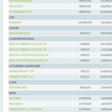
HERRENHAUSEN
48800108
8134af78
NEUSTADT
48800200
dda39817
SCHWARMSTEDT
48800301
8e16bd66
LEK
KRIMPEN
123456784
f5c96f13
LESUM
WASSERHORST
4930010
76844306
LANDWEHRKANAL
BERLIN-OBERSCHLEUSE OP
586600
24ce3282
BERLIN-OBERSCHLEUSE UP
586610
c42ad3df
BERLIN-UNTERSCHLEUSE OP
586620
503ad891
BERLIN-UNTERSCHLEUSE UP
586630
d198c901
LYCHENER GEWÄSSER
HIMMELPFORT OP
581110
bcdfa310
HIMMELPFORT UP
581120
9592d736
LÜHE
HORNEBURG
5960020
3244d787
MAIN
ASTHEIM
24300406
3de69bf8
FAULBACH
24700109
a919f57f
FRANKFURT OSTHAFEN
24700404
66ff3eb4