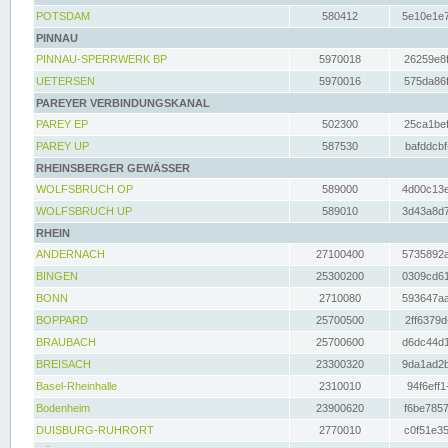
POTSDAM
580412
5e10e1e7
PINNAU
PINNAU-SPERRWERK BP
5970018
26259e8f
UETERSEN
5970016
575da86f
PAREYER VERBINDUNGSKANAL
PAREY EP
502300
25ca1bef
PAREY UP
587530
bafddcbf
RHEINSBERGER GEWÄSSER
WOLFSBRUCH OP
589000
4d00c13e
WOLFSBRUCH UP
589010
3d43a8d7
RHEIN
ANDERNACH
27100400
5735892a
BINGEN
25300200
0309cd61
BONN
2710080
593647aa
BOPPARD
25700500
2ff6379d
BRAUBACH
25700600
d6dc44d1
BREISACH
23300320
9da1ad2b
Basel-Rheinhalle
2310010
94f6eff1
Bodenheim
23900620
f6be7857
DUISBURG-RUHRORT
2770010
c0f51e35