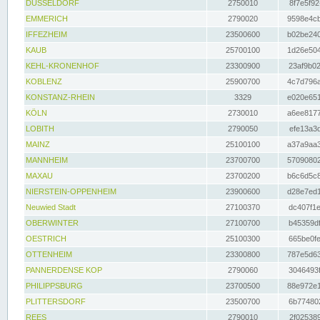
DÜSSELDORF
2750010
8f7e5f92
EMMERICH
2790020
9598e4cb
IFFEZHEIM
23500600
b02be240
KAUB
25700100
1d26e504
KEHL-KRONENHOF
23300900
23af9b02
KOBLENZ
25900700
4c7d796a
KONSTANZ-RHEIN
3329
e020e651
KÖLN
2730010
a6ee8177
LOBITH
2790050
efe13a3d
MAINZ
25100100
a37a9aa3
MANNHEIM
23700700
57090802
MAXAU
23700200
b6c6d5c8
NIERSTEIN-OPPENHEIM
23900600
d28e7ed1
Neuwied Stadt
27100370
dc407f1e
OBERWINTER
27100700
b45359df
OESTRICH
25100300
665be0fe
OTTENHEIM
23300800
787e5d63
PANNERDENSE KOP
2790060
3046493f
PHILIPPSBURG
23700500
88e972e1
PLITTERSDORF
23500700
6b774802
REES
2790010
2f025389