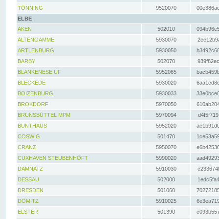
TÖNNING
9520070
00e386ac
ELBE
AKEN
502010
094b96e5
ALTENGAMME
5930070
2ee12b9a
ARTLENBURG
5930050
b3492c68
BARBY
502070
939f82ec
BLANKENESE UF
5952065
bacb459b
BLECKEDE
5930020
6aa1cd8e
BOIZENBURG
5930033
33e0bce0
BROKDORF
5970050
610ab204
BRUNSBÜTTEL MPM
5970094
d4f5f719
BUNTHAUS
5952020
ae1b91d0
COSWIG
501470
1ce53a59
CRANZ
5950070
e6b42536
CUXHAVEN STEUBENHÖFT
5990020
aad49293
DAMNATZ
5910030
c233674f
DESSAU
502000
1edc5fa4
DRESDEN
501060
70272185
DÖMITZ
5910025
6e3ea719
ELSTER
501390
c093b557