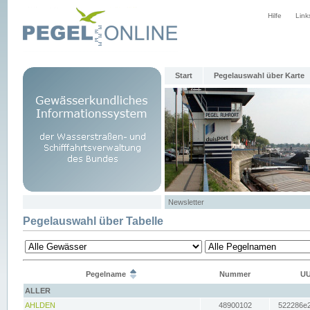
Hilfe
Link
Start
Pegelauswahl über Karte
Newsletter
Pegelauswahl über Tabelle
Pegelname
Nummer
UU
ALLER
AHLDEN
48900102
522286e2