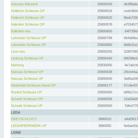
Giessen Klärwerk
25800100
4b386a6a
Hollerich Schleuse OP
25800618
cedc9b0c
Hollerich Schleuse UP
25800620
9beb7290
Kalkofen Schleuse OP
25800578
a7034573
Kalkofen neu
25800600
64f735fd
Lahnstein Schleuse OP
25800798
664d68ea
Lahnstein Schleuse UP
25800800
6b6b31e2
Leun neu
25800200
32807065
Limburg Schleuse UP
25800440
89038b42
Marburg
25830056
4e7a6cfa
Nassau Schleuse OP
25800638
29cb44a2
Nassau Schleuse UP
25800640
3a90a346
Niederbiel Schleuse Kanal OP
25800177
57c8e437
Runkel Schleuse UP
25800400
b85b17cc
Scheidt Schleuse OP
25800558
15a50d2b
Scheidt Schleuse UP
25800560
7dfe4776
LEDA
DREYSCHLOOT
3880010
d4df3617
LEDASPERRWERK UP
3880050
5e6ae93a
LEINE