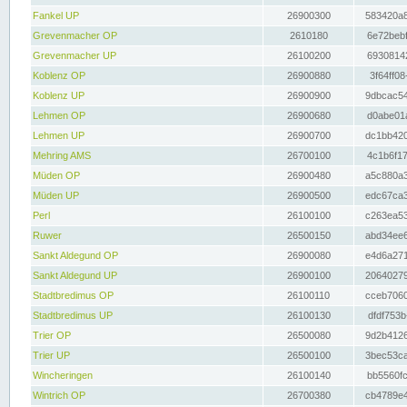
Fankel UP
26900300
583420a8
Grevenmacher OP
2610180
6e72bebf
Grevenmacher UP
26100200
69308142
Koblenz OP
26900880
3f64ff08
Koblenz UP
26900900
9dbcac54
Lehmen OP
26900680
d0abe01a
Lehmen UP
26900700
dc1bb420
Mehring AMS
26700100
4c1b6f17
Müden OP
26900480
a5c880a3
Müden UP
26900500
edc67ca3
Perl
26100100
c263ea53
Ruwer
26500150
abd34ee6
Sankt Aldegund OP
26900080
e4d6a271
Sankt Aldegund UP
26900100
20640279
Stadtbredimus OP
26100110
cceb7060
Stadtbredimus UP
26100130
dfdf753b
Trier OP
26500080
9d2b4126
Trier UP
26500100
3bec53ca
Wincheringen
26100140
bb5560fc
Wintrich OP
26700380
cb4789e4