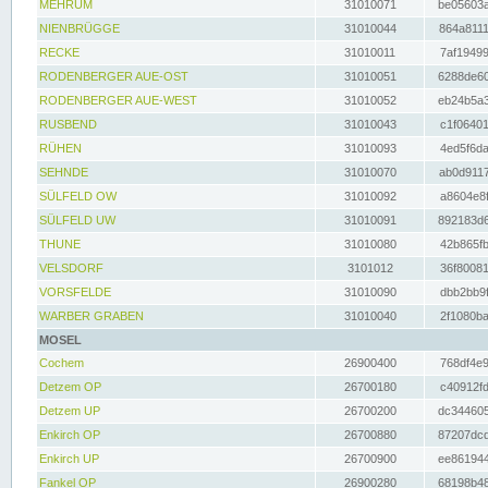
MEHRUM
31010071
be05603a
NIENBRÜGGE
31010044
864a8111
RECKE
31010011
7af19499
RODENBERGER AUE-OST
31010051
6288de60
RODENBERGER AUE-WEST
31010052
eb24b5a3
RUSBEND
31010043
c1f06401
RÜHEN
31010093
4ed5f6da
SEHNDE
31010070
ab0d9117
SÜLFELD OW
31010092
a8604e8f
SÜLFELD UW
31010091
892183d6
THUNE
31010080
42b865fb
VELSDORF
3101012
36f80081
VORSFELDE
31010090
dbb2bb9f
WARBER GRABEN
31010040
2f1080ba
MOSEL
Cochem
26900400
768df4e9
Detzem OP
26700180
c40912fd
Detzem UP
26700200
dc344605
Enkirch OP
26700880
87207dcd
Enkirch UP
26700900
ee861944
Fankel OP
26900280
68198b48