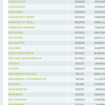
GEESTHACHT
5930060
44f7e955
GLÜCKSTADT
5970035
1f1bbed7
GORLEBEN
5910020
ac507f42
GRAUERORT REEDE
5970026
7398029b
HAMBURG ST. PAULI
5952050
d488c5cc
HAMBURG-HARBURG
5952025
706e5110
HETLINGEN
5970010
599c23b1
HITZACKER
5920010
a26e57c9
HOHNSTORF
5930040
d9289367
KOLLMAR
5970025
3ed90357
KRAUTSAND REEDE
5970031
8c20b4dc
KRÜCKAU-SPERRWERK AP
5970024
a653eb04
LENZEN
503120
c80a4f21
LÜHORT
5960010
8d18d129
MAGDEBURG-BUCKAU
502170
b8567c1e
MAGDEBURG-STROMBRÜCKE
502180
ccccb57f
MEISSEN
501080
24440872
MÜGGENDORF
503070
48f2661f
MÜHLBERG
501160
16b9b4e7
NEU DARCHAU
5930010
67d6e882
NIEGRIPP AP
502240
3adf88fd