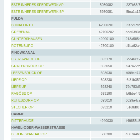
ESTE INNERES SPERRWERK AP
5950082
227b83f7
ESTE INNERES SPERRWERK BP
5950081
5fea1a12
FULDA
BONAFORTH
42900201
23721dfd
GREBENAU
42700202
acd63934
GUNTERSHAUSEN
42900100
213a585d
ROTENBURG
42700100
d1ba62a4
FINOWKANAL
EBERSWALDE OP
693170
3cd46cc7
GRAFENBRÜCK OP
693050
547422fb
LEESENBRÜCK OP
693030
f099ce74
LIEPE OP
693230
6f81b35f
LIEPE UP
693240
79d783d3
RAGÖSE OP
693190
b6bbe4f8
RUHLSDORF OP
693010
6629a4ca
STECHER OP
693210
516fbf8c
HAMME
RITTERHUDE
4940030
f49855d8
HAVEL-ODER-WASSERSTRASSE
BERLIN-SPANDAU OP
580300
e607a4b6