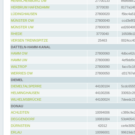
HENRICHENBURG UW
27700133
e6b68bc2
HERBRUM HAFENDAMM
3770030
8177a148
LÜDINGHAUSEN
27800020
f5bc4a51
MÜNSTER OW
27800040
ccd3e8f1
MÜNSTER UW
27800030
ed260406
RHEDE
3770040
16508b11
VERSEN TRENNSPITZE
25463
0024cc40
DATTELN-HAMM-KANAL
HAMM OW
27800060
4dbce62d
HAMM UW
27800080
4ef9dd9c
WALTROP
27800090
facc5c16
WERRIES OW
27800050
d31767ef
DIEMEL
DIEMELTALSPERRE
44100104
5cdc6555
HELMINGHAUSEN
44100206
33092c28
WILHELMSBRÜCKE
44100024
7deedc21
DONAU
ACHLEITEN
10094006
c389c9e2
DEGGENDORF
10081004
53d40547
DÜRNSTEIN
42012
ce4e3050
ERLAU
10096001
99619dc5