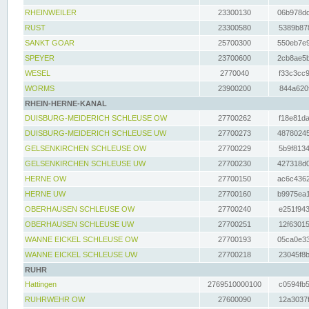
RHEINWEILER
23300130
06b978dd
RUST
23300580
5389b878
SANKT GOAR
25700300
550eb7e9
SPEYER
23700600
2cb8ae5b
WESEL
2770040
f33c3cc9
WORMS
23900200
844a620f
RHEIN-HERNE-KANAL
DUISBURG-MEIDERICH SCHLEUSE OW
27700262
f18e81da
DUISBURG-MEIDERICH SCHLEUSE UW
27700273
48780245
GELSENKIRCHEN SCHLEUSE OW
27700229
5b9f8134
GELSENKIRCHEN SCHLEUSE UW
27700230
427318d0
HERNE OW
27700150
ac6c4362
HERNE UW
27700160
b9975ea1
OBERHAUSEN SCHLEUSE OW
27700240
e251f943
OBERHAUSEN SCHLEUSE UW
27700251
12f63015
WANNE EICKEL SCHLEUSE OW
27700193
05ca0e33
WANNE EICKEL SCHLEUSE UW
27700218
23045f8b
RUHR
Hattingen
2769510000100
c0594fb5
RUHRWEHR OW
27600090
12a3037f