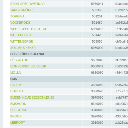
STÖR-SPERRWERK AP
5970041
d9acdbec
TANGERMÜNDE
502350
13e91b77
TORGAU
501261
83bbaedb
VOCKERODE
501480
ae93f2a5
WEHR GEESTHACHT UP
5930062
0f7f58a8
WITTENBERG
501420
070b1eb4
WITTENBERGE
503050
cbf3cd49
ZOLLENSPIEKER
5930090
3de8ea26
ELBE-LÜBECK-KANAL
BÜSSAU UP
9669040
bf7bb8e8
DONNERSCHLEUSE OP
9660049
45634232
MÖLLN
9660050
46644438
EMS
DALUM
3550040
ad357e52
DUKEGAT
3990020
7753c1fa
EMDEN NEUE SEESCHLEUSE
3970010
edfdf747
EMSHÖRN
9340010
c8af067c
FUESTRUP
3310010
3a8ed45f
KNOCK
3990010
438b565e
LEERORT
3910010
abb23dad