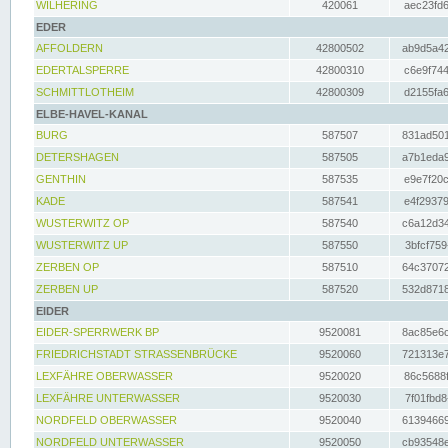
WILHERING
420061
aec23fd6
EDER
AFFOLDERN
42800502
ab9d5a42
EDERTALSPERRE
42800310
c6e9f744
SCHMITTLOTHEIM
42800309
d2155fa6
ELBE-HAVEL-KANAL
BURG
587507
831ad501
DETERSHAGEN
587505
a7b1eda9
GENTHIN
587535
e9e7f20c
KADE
587541
e4f29379
WUSTERWITZ OP
587540
c6a12d34
WUSTERWITZ UP
587550
3bfcf759
ZERBEN OP
587510
64c37072
ZERBEN UP
587520
532d8718
EIDER
EIDER-SPERRWERK BP
9520081
8ac85e6c
FRIEDRICHSTADT STRASSENBRÜCKE
9520060
721313e7
LEXFÄHRE OBERWASSER
9520020
86c5688f
LEXFÄHRE UNTERWASSER
9520030
7f01fbd8
NORDFELD OBERWASSER
9520040
61394669
NORDFELD UNTERWASSER
9520050
cb93548e