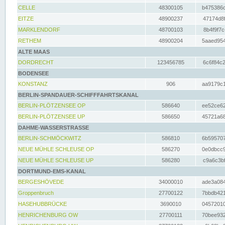
CELLE
48300105
b475386c
EITZE
48900237
47174d8f
MARKLENDORF
48700103
8b4f9f7c
RETHEM
48900204
5aaed954
ALTE MAAS
DORDRECHT
123456785
6c6f84c2
BODENSEE
KONSTANZ
906
aa9179c1
BERLIN-SPANDAUER-SCHIFFFAHRTSKANAL
BERLIN-PLÖTZENSEE OP
586640
ee52ce62
BERLIN-PLÖTZENSEE UP
586650
45721a68
DAHME-WASSERSTRASSE
BERLIN-SCHMÖCKWITZ
586810
6b595707
NEUE MÜHLE SCHLEUSE OP
586270
0e0dbcc9
NEUE MÜHLE SCHLEUSE UP
586280
c9a6c3bf
DORTMUND-EMS-KANAL
BERGESHÖVEDE
34000010
ade3a084
Groppenbruch
27700122
7bbdb421
HASEHUBBRÜCKE
3690010
04572010
HENRICHENBURG OW
27700111
70bee932