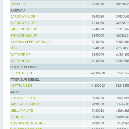
IJSSELKOP
2790070
bbaefa8e
ILMENAU
BARDOWICK OP
5940029
07830b68
BARDOWICK UP
5940030
a238b70f
FAHRENHOLZ OP
5940070
c33c3667
FAHRENHOLZ UP
5940060
bb62b28f
ILMENAU SPERRWERK AP
5940080
6b05e8dc
LÜNE
5940020
d7a8df36
WITTORF OP
5940049
eb3d4195
WITTORF UP
5940050
308c39b6
ITTER ZUR EDER
HERZHAUSEN
42800218
855205e7
ITTER ZUR DIEMEL
KOTTHAUSEN
44100013
36243256
JADE
HOOKSIELPLATE
9430020
fac30fe9
JADE-WESER-PORT
9430050
33bdec83
MELLUMPLATE
9420010
c8b9a2b6
SCHILLIG
9430030
b1cda5a0
WANGEROOGE NORD
9420030
c41d42b1