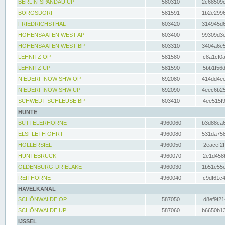
BERLIN-SPANDAU UP
580310
2c68509c
BORGSDORF
581591
1b2e2996
FRIEDRICHSTHAL
603420
314945d6
HOHENSAATEN WEST AP
603400
99309d3e
HOHENSAATEN WEST BP
603310
3404a6e5
LEHNITZ OP
581580
c8a1cf0a
LEHNITZ UP
581590
5bb1f56d
NIEDERFINOW SHW OP
692080
414dd4ee
NIEDERFINOW SHW UP
692090
4eec6b25
SCHWEDT SCHLEUSE BP
603410
4ee515f9
HUNTE
BUTTELERHÖRNE
4960060
b3d88ca6
ELSFLETH OHRT
4960080
531da758
HOLLERSIEL
4960050
2eacef2f
HUNTEBRÜCK
4960070
2e1d458b
OLDENBURG-DRIELAKE
4960030
1b51e55e
REITHÖRNE
4960040
c9df61c4
HAVELKANAL
SCHÖNWALDE OP
587050
d8ef9f21
SCHÖNWALDE UP
587060
b6650b13
IJSSEL