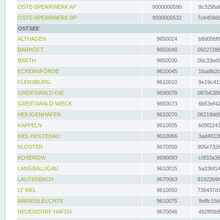
OSTE-SPERRWERK AP
9000000590
8c3295dc
OSTE-SPERRWERK BP
9000000532
7cb4566b
OSTSEE
ALTHAGEN
9650024
b8d05bf9
BARHÖFT
9650040
09227288
BARTH
9650030
00c33ed9
ECKERNFÖRDE
9610045
1faa9b2c
FLENSBURG
9610010
9e19c411
GREIFSWALD OIE
9690078
087b6386
GREIFSWALD-WIECK
9650073
6b53ef42
HEILIGENHAFEN
9610070
06219dd9
KAPPELN
9610035
b09f2243
KIEL-HOLTENAU
9610066
3ad4013f
KLOSTER
9670050
905e7328
KOSEROW
9690093
c0f33a36
LANGBALLIGAU
9610015
5a33bf14
LAUTERBACH
9670063
91922b9b
LT KIEL
9610050
736437d7
MARIENLEUCHTE
9610075
8effc15d
NEUENDORF HAFEN
9670046
492f85b8