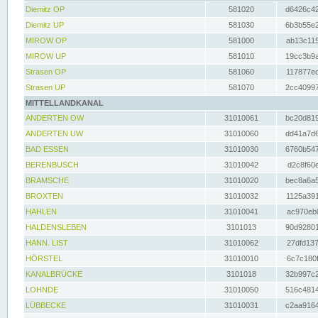
Diemitz OP
581020
d6426c42
Diemitz UP
581030
6b3b55e2
MIROW OP
581000
ab13c115
MIROW UP
581010
19cc3b9a
Strasen OP
581060
117877ec
Strasen UP
581070
2cc40997
MITTELLANDKANAL
ANDERTEN OW
31010061
bc20d819
ANDERTEN UW
31010060
dd41a7d6
BAD ESSEN
31010030
6760b547
BERENBUSCH
31010042
d2c8f60e
BRAMSCHE
31010020
bec8a6a5
BROXTEN
31010032
1125a391
HAHLEN
31010041
ac970eb0
HALDENSLEBEN
3101013
90d92801
HANN. LIST
31010062
27dfd137
HÖRSTEL
31010010
6c7c180f
KANALBRÜCKE
3101018
32b997c2
LOHNDE
31010050
516c4814
LÜBBECKE
31010031
c2aa9164