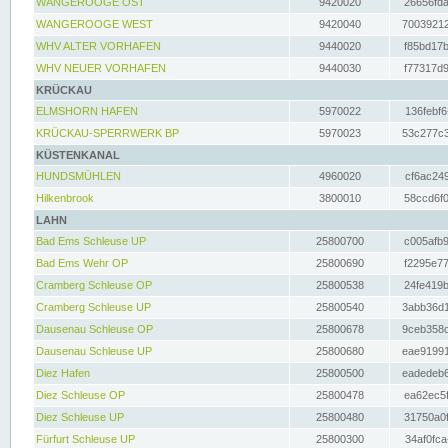
WANGEROOGE OST
9420020
26656fda
WANGEROOGE WEST
9420040
70039212
WHV ALTER VORHAFEN
9440020
f85bd17b
WHV NEUER VORHAFEN
9440030
f77317d9
KRÜCKAU
ELMSHORN HAFEN
5970022
136febf6
KRÜCKAU-SPERRWERK BP
5970023
53c277c3
KÜSTENKANAL
HUNDSMÜHLEN
4960020
cf6ac249
Hilkenbrook
3800010
58ccd6f0
LAHN
Bad Ems Schleuse UP
25800700
c005afb9
Bad Ems Wehr OP
25800690
f2295e77
Cramberg Schleuse OP
25800538
24fe419b
Cramberg Schleuse UP
25800540
3abb36d1
Dausenau Schleuse OP
25800678
9ceb358c
Dausenau Schleuse UP
25800680
eae91991
Diez Hafen
25800500
eadedeb6
Diez Schleuse OP
25800478
ea62ec5f
Diez Schleuse UP
25800480
31750a0f
Fürfurt Schleuse UP
25800300
34af0fca