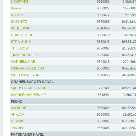
NEUSTADT
9610080
3f0b6b74
Prerow
9650027
7d50c68c
RUDEN
9690077
1fa822e6
SASSNITZ
9670065
9e7b2a4d
SCHLESWIG
9610040
09370c05
STAHLBRODE
9650070
340707f4
STRALSUND
9650043
b9163121
THIESSOW
9670067
d1c9bb3c
TIMMENDORF POEL
9630007
d22c341b
WARNEMÜNDE
9640015
220ff4c6
WISMAR-BAUMHAUS
9630008
95a0ab45
WITTOWER FÄHRE
9670055
4b348b56
ORANIENBURGER KANAL
SACHSENHAUSEN OP
580240
adbd3144
SACHSENHAUSEN UP
581840
0a6fe221
PEENE
AALBUDE
9660009
8ba772ed
ANKLAM
9660001
22fd01e0
DEMMIN
9660007
b7e238e8
JARMEN
9660005
a3328262
POTSDAMER HAVEL