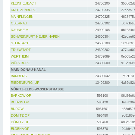
KLEINHEUBACH
24700200
355b02d2
KROTZENBURG
24700335
27eed51b
MAINFLINGEN
24700325
4627475d
OBERNAU
24700302
3c7cfb10
RAUNHEIM
24900108
db1684c1
SCHWEINFURT NEUER HAFEN
24300304
42ecae60
STEINBACH
24500100
1ed983c3
TRUNSTADT
24300202
a77aad00
WERTHEIM
24709089
0e065a22
WÜRZBURG
24300600
915d76e1
MAIN-DONAU-KANAL
BAMBERG
24300042
ff02f181
RIEDENBURG_UP
13409200
4a69e82e
MÜRITZ-ELDE-WASSERSTRASSE
BARKOW OP
596100
06d86c6b
BOBZIN OP
596120
faefa284
BUROW
5961601
a68cf527
DÖMITZ OP
596450
ec8188ee
DÖMITZ UP
596460
ad3a51da
ELDENA OP
596370
0fab94c7