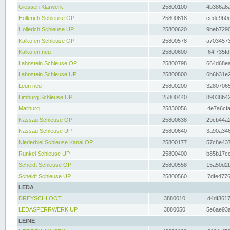
Giessen Klärwerk
25800100
4b386a6a
Hollerich Schleuse OP
25800618
cedc9b0c
Hollerich Schleuse UP
25800620
9beb7290
Kalkofen Schleuse OP
25800578
a7034573
Kalkofen neu
25800600
64f735fd
Lahnstein Schleuse OP
25800798
664d68ea
Lahnstein Schleuse UP
25800800
6b6b31e2
Leun neu
25800200
32807065
Limburg Schleuse UP
25800440
89038b42
Marburg
25830056
4e7a6cfa
Nassau Schleuse OP
25800638
29cb44a2
Nassau Schleuse UP
25800640
3a90a346
Niederbiel Schleuse Kanal OP
25800177
57c8e437
Runkel Schleuse UP
25800400
b85b17cc
Scheidt Schleuse OP
25800558
15a50d2b
Scheidt Schleuse UP
25800560
7dfe4776
LEDA
DREYSCHLOOT
3880010
d4df3617
LEDASPERRWERK UP
3880050
5e6ae93a
LEINE