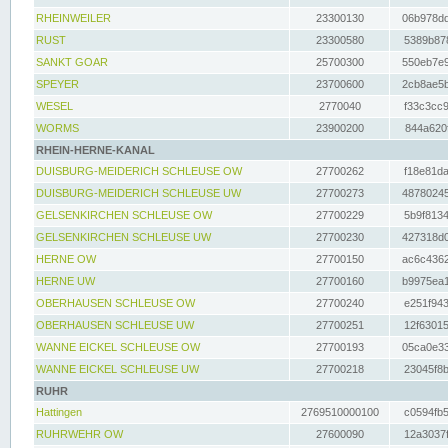
RHEINWEILER
23300130
06b978dd
RUST
23300580
5389b878
SANKT GOAR
25700300
550eb7e9
SPEYER
23700600
2cb8ae5b
WESEL
2770040
f33c3cc9
WORMS
23900200
844a620f
RHEIN-HERNE-KANAL
DUISBURG-MEIDERICH SCHLEUSE OW
27700262
f18e81da
DUISBURG-MEIDERICH SCHLEUSE UW
27700273
48780245
GELSENKIRCHEN SCHLEUSE OW
27700229
5b9f8134
GELSENKIRCHEN SCHLEUSE UW
27700230
427318d0
HERNE OW
27700150
ac6c4362
HERNE UW
27700160
b9975ea1
OBERHAUSEN SCHLEUSE OW
27700240
e251f943
OBERHAUSEN SCHLEUSE UW
27700251
12f63015
WANNE EICKEL SCHLEUSE OW
27700193
05ca0e33
WANNE EICKEL SCHLEUSE UW
27700218
23045f8b
RUHR
Hattingen
2769510000100
c0594fb5
RUHRWEHR OW
27600090
12a3037f