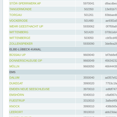
STÖR-SPERRWERK AP
5970041
d9acdbec
TANGERMÜNDE
502350
13e91b77
TORGAU
501261
83bbaedb
VOCKERODE
501480
ae93f2a5
WEHR GEESTHACHT UP
5930062
0f7f58a8
WITTENBERG
501420
070b1eb4
WITTENBERGE
503050
cbf3cd49
ZOLLENSPIEKER
5930090
3de8ea26
ELBE-LÜBECK-KANAL
BÜSSAU UP
9669040
bf7bb8e8
DONNERSCHLEUSE OP
9660049
45634232
MÖLLN
9660050
46644438
EMS
DALUM
3550040
ad357e52
DUKEGAT
3990020
7753c1fa
EMDEN NEUE SEESCHLEUSE
3970010
edfdf747
EMSHÖRN
9340010
c8af067c
FUESTRUP
3310010
3a8ed45f
KNOCK
3990010
438b565e
LEERORT
3910010
abb23dad