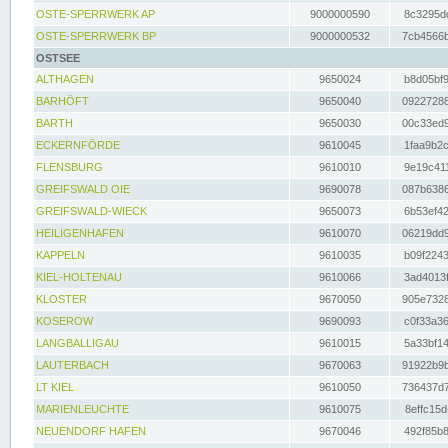
OSTE-SPERRWERK AP
9000000590
8c3295dc
OSTE-SPERRWERK BP
9000000532
7cb4566b
OSTSEE
ALTHAGEN
9650024
b8d05bf9
BARHÖFT
9650040
09227288
BARTH
9650030
00c33ed9
ECKERNFÖRDE
9610045
1faa9b2c
FLENSBURG
9610010
9e19c411
GREIFSWALD OIE
9690078
087b6386
GREIFSWALD-WIECK
9650073
6b53ef42
HEILIGENHAFEN
9610070
06219dd9
KAPPELN
9610035
b09f2243
KIEL-HOLTENAU
9610066
3ad4013f
KLOSTER
9670050
905e7328
KOSEROW
9690093
c0f33a36
LANGBALLIGAU
9610015
5a33bf14
LAUTERBACH
9670063
91922b9b
LT KIEL
9610050
736437d7
MARIENLEUCHTE
9610075
8effc15d
NEUENDORF HAFEN
9670046
492f85b8