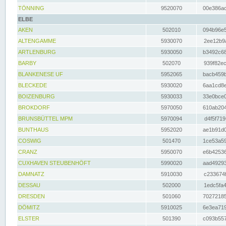
TÖNNING
9520070
00e386ac
ELBE
AKEN
502010
094b96e5
ALTENGAMME
5930070
2ee12b9a
ARTLENBURG
5930050
b3492c68
BARBY
502070
939f82ec
BLANKENESE UF
5952065
bacb459b
BLECKEDE
5930020
6aa1cd8e
BOIZENBURG
5930033
33e0bce0
BROKDORF
5970050
610ab204
BRUNSBÜTTEL MPM
5970094
d4f5f719
BUNTHAUS
5952020
ae1b91d0
COSWIG
501470
1ce53a59
CRANZ
5950070
e6b42536
CUXHAVEN STEUBENHÖFT
5990020
aad49293
DAMNATZ
5910030
c233674f
DESSAU
502000
1edc5fa4
DRESDEN
501060
70272185
DÖMITZ
5910025
6e3ea719
ELSTER
501390
c093b557