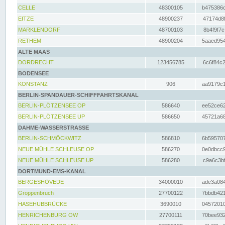
CELLE
48300105
b475386c
EITZE
48900237
47174d8f
MARKLENDORF
48700103
8b4f9f7c
RETHEM
48900204
5aaed954
ALTE MAAS
DORDRECHT
123456785
6c6f84c2
BODENSEE
KONSTANZ
906
aa9179c1
BERLIN-SPANDAUER-SCHIFFFAHRTSKANAL
BERLIN-PLÖTZENSEE OP
586640
ee52ce62
BERLIN-PLÖTZENSEE UP
586650
45721a68
DAHME-WASSERSTRASSE
BERLIN-SCHMÖCKWITZ
586810
6b595707
NEUE MÜHLE SCHLEUSE OP
586270
0e0dbcc9
NEUE MÜHLE SCHLEUSE UP
586280
c9a6c3bf
DORTMUND-EMS-KANAL
BERGESHÖVEDE
34000010
ade3a084
Groppenbruch
27700122
7bbdb421
HASEHUBBRÜCKE
3690010
04572010
HENRICHENBURG OW
27700111
70bee932