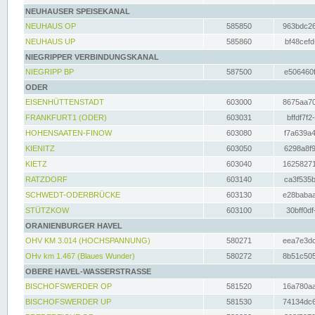
NEUHAUSER SPEISEKANAL
NEUHAUS OP
585850
963bdc26
NEUHAUS UP
585860
bf48cefd
NIEGRIPPER VERBINDUNGSKANAL
NIEGRIPP BP
587500
e506460f
ODER
EISENHÜTTENSTADT
603000
8675aa70
FRANKFURT1 (ODER)
603031
bffdf7f2
HOHENSAATEN-FINOW
603080
f7a639a4
KIENITZ
603050
6298a8f9
KIETZ
603040
16258271
RATZDORF
603140
ca3f535b
SCHWEDT-ODERBRÜCKE
603130
e28babaa
STÜTZKOW
603100
30bff0df
ORANIENBURGER HAVEL
OHV KM 3.014 (HOCHSPANNUNG)
580271
eea7e3dc
OHv km 1.467 (Blaues Wunder)
580272
8b51c505
OBERE HAVEL-WASSERSTRASSE
BISCHOFSWERDER OP
581520
16a780aa
BISCHOFSWERDER UP
581530
74134dc6