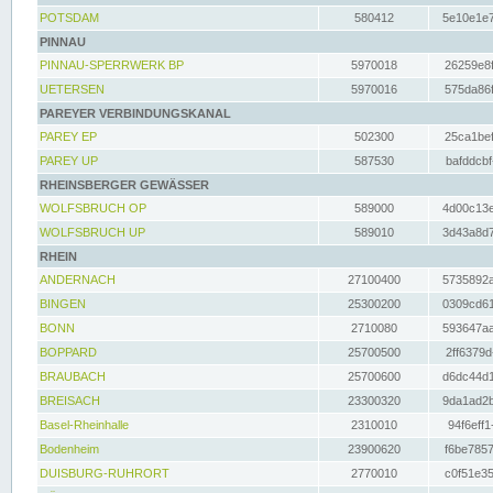
POTSDAM
580412
5e10e1e7
PINNAU
PINNAU-SPERRWERK BP
5970018
26259e8f
UETERSEN
5970016
575da86f
PAREYER VERBINDUNGSKANAL
PAREY EP
502300
25ca1bef
PAREY UP
587530
bafddcbf
RHEINSBERGER GEWÄSSER
WOLFSBRUCH OP
589000
4d00c13e
WOLFSBRUCH UP
589010
3d43a8d7
RHEIN
ANDERNACH
27100400
5735892a
BINGEN
25300200
0309cd61
BONN
2710080
593647aa
BOPPARD
25700500
2ff6379d
BRAUBACH
25700600
d6dc44d1
BREISACH
23300320
9da1ad2b
Basel-Rheinhalle
2310010
94f6eff1
Bodenheim
23900620
f6be7857
DUISBURG-RUHRORT
2770010
c0f51e35