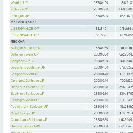
Wintrich UP
26700400
a392113c
Zeltingen OP
26700580
8b802863
Zeltingen UP
26700600
d867e7e9
MALZER KANAL
LIEBENWALDE OP
581540
3f8ceb6d
LIEBENWALDE UP
581550
a1cf60be
NECKAR
Aldingen Schleuse UP
23800280
dfdfb4ff
Beihingen Wehr UP
23800360
8a2e3048
Besigheim SKA
23800460
46d8ed02
Besigheim Schleuse UP
23800480
57db82c7
Besigheim Wehr UP
23800440
42c11b7a
Cannstatt Schleuse UP
23800240
7068d262
Deizisau Schleuse UP
23800120
c5b6243d
Esslingen Schleuse UP
23800180
130a3761
Esslingen Wehr OP
23800176
31c32a38
Feudenheim Schleuse UP
23800840
48a939b9
Gundelsheim UP
23800620
fc1072e4
Guttenbach Schleuse UP
23800660
bd36404b
Hassmersheim AMS
23800630
0e1b8ae0
Heidelberg UP
23800760
827b2685