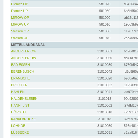
Diemitz OP
581020
d6426c42
Diemitz UP
581030
6b3b55e2
MIROW OP
581000
ab13c115
MIROW UP
581010
19cc3b9a
Strasen OP
581060
117877ec
Strasen UP
581070
2cc40997
MITTELLANDKANAL
ANDERTEN OW
31010061
bc20d819
ANDERTEN UW
31010060
dd41a7d6
BAD ESSEN
31010030
6760b547
BERENBUSCH
31010042
d2c8f60e
BRAMSCHE
31010020
bec8a6a5
BROXTEN
31010032
1125a391
HAHLEN
31010041
ac970eb0
HALDENSLEBEN
3101013
90d92801
HANN. LIST
31010062
27dfd137
HÖRSTEL
31010010
6c7c180f
KANALBRÜCKE
3101018
32b997c2
LOHNDE
31010050
516c4814
LÜBBECKE
31010031
c2aa9164