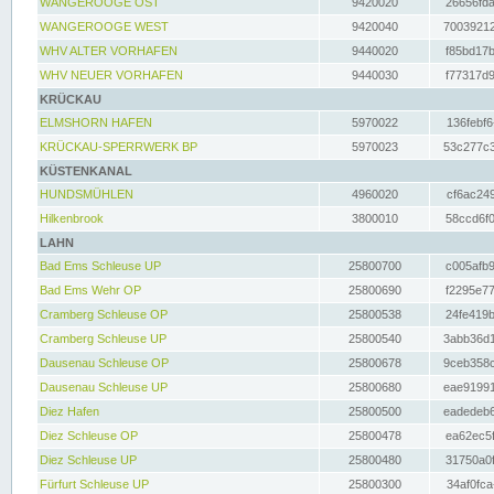
WANGEROOGE OST
9420020
26656fda
WANGEROOGE WEST
9420040
70039212
WHV ALTER VORHAFEN
9440020
f85bd17b
WHV NEUER VORHAFEN
9440030
f77317d9
KRÜCKAU
ELMSHORN HAFEN
5970022
136febf6
KRÜCKAU-SPERRWERK BP
5970023
53c277c3
KÜSTENKANAL
HUNDSMÜHLEN
4960020
cf6ac249
Hilkenbrook
3800010
58ccd6f0
LAHN
Bad Ems Schleuse UP
25800700
c005afb9
Bad Ems Wehr OP
25800690
f2295e77
Cramberg Schleuse OP
25800538
24fe419b
Cramberg Schleuse UP
25800540
3abb36d1
Dausenau Schleuse OP
25800678
9ceb358c
Dausenau Schleuse UP
25800680
eae91991
Diez Hafen
25800500
eadedeb6
Diez Schleuse OP
25800478
ea62ec5f
Diez Schleuse UP
25800480
31750a0f
Fürfurt Schleuse UP
25800300
34af0fca