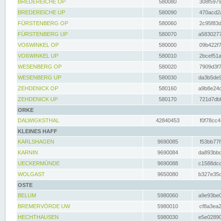
BREDEREICHE OP
580080
308f5979
BREDEREICHE UP
580090
470acd2a
FÜRSTENBERG OP
580060
2c95f83d
FÜRSTENBERG UP
580070
a5830277
VOßWINKEL OP
580000
09b422f7
VOßWINKEL UP
580010
2bcef51a
WESENBERG OP
580020
7909d3f7
WESENBERG UP
580030
da3b5de9
ZEHDENICK OP
580160
a9b8e24c
ZEHDENICK UP
580170
721d7dbf
ORKE
DALWIGKSTHAL
42840453
f0f78cc4
KLEINES HAFF
KARLSHAGEN
9690085
f53bb77f
KARNIN
9690084
da893bbd
UECKERMÜNDE
9690088
c1588dcc
WOLGAST
9650080
b327e35c
OSTE
BELUM
5980060
a9e93be0
BREMERVÖRDE UW
5980010
cf8a3ea2
HECHTHAUSEN
5980030
e5e02890