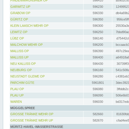
FINDENWIRUNSHIER OP
596410
a5902c55
GARWITZ UP
596230
12499527
GRABOW OP
596330
db4a69b2
GÜRITZ OP
596350
956ce5ff
KLEIN LAASCH WEHR OP
596300
25530a3e
LEWITZ OP
596250
7bbd90ad
LÜBZ OP
596140
d75442cf
MALCHOW WEHR OP
596200
bccaacb3
MALLISS OP
596390
497c29ee
MALLISS UP
596400
a64918a6
NEU KALLISS OP
596430
30739ff3
NEUBURG OP
596160
541c508a
NEUSTADT GLEWE OP
596280
c4381eb3
PARCHIM GÜTE
5961801
3dec3921
PLAU OP
596080
3ffddb2c
PLAU UP
596090
506e6b03
WAREN
596030
bd317edd
MÜGGELSPREE
GROSSE TRÄNKE WEHR OP
582660
81630fdd
GROSSE TRÄNKE WEHR UP
582670
cfad4ee5
MÜRITZ-HAVEL-WASSERSTRASSE