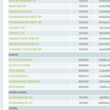
BERLIN-SPANDAU UP
580310
2c68509c
BORGSDORF
581591
1b2e2996
FRIEDRICHSTHAL
603420
314945d6
HOHENSAATEN WEST AP
603400
99309d3e
HOHENSAATEN WEST BP
603310
3404a6e5
LEHNITZ OP
581580
c8a1cf0a
LEHNITZ UP
581590
5bb1f56d
NIEDERFINOW SHW OP
692080
414dd4ee
NIEDERFINOW SHW UP
692090
4eec6b25
SCHWEDT SCHLEUSE BP
603410
4ee515f9
HUNTE
BUTTELERHÖRNE
4960060
b3d88ca6
ELSFLETH OHRT
4960080
531da758
HOLLERSIEL
4960050
2eacef2f
HUNTEBRÜCK
4960070
2e1d458b
OLDENBURG-DRIELAKE
4960030
1b51e55e
REITHÖRNE
4960040
c9df61c4
HAVELKANAL
SCHÖNWALDE OP
587050
d8ef9f21
SCHÖNWALDE UP
587060
b6650b13
IJSSEL