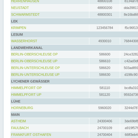
HERRENHAUSEN
48800108
8134af78
NEUSTADT
48800200
dda39817
SCHWARMSTEDT
48800301
8e16bd66
LEK
KRIMPEN
123456784
f5c96f13
LESUM
WASSERHORST
4930010
76844306
LANDWEHRKANAL
BERLIN-OBERSCHLEUSE OP
586600
24ce3282
BERLIN-OBERSCHLEUSE UP
586610
c42ad3df
BERLIN-UNTERSCHLEUSE OP
586620
503ad891
BERLIN-UNTERSCHLEUSE UP
586630
d198c901
LYCHENER GEWÄSSER
HIMMELPFORT OP
581110
bcdfa310
HIMMELPFORT UP
581120
9592d736
LÜHE
HORNEBURG
5960020
3244d787
MAIN
ASTHEIM
24300406
3de69bf8
FAULBACH
24700109
a919f57f
FRANKFURT OSTHAFEN
24700404
66ff3eb4