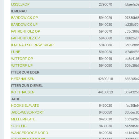
IJSSELKOP
2790070
bbaefa8e
ILMENAU
BARDOWICK OP
5940029
07830b68
BARDOWICK UP
5940030
a238b70f
FAHRENHOLZ OP
5940070
c33c3667
FAHRENHOLZ UP
5940060
bb62b28f
ILMENAU SPERRWERK AP
5940080
6b05e8dc
LÜNE
5940020
d7a8df36
WITTORF OP
5940049
eb3d4195
WITTORF UP
5940050
308c39b6
ITTER ZUR EDER
HERZHAUSEN
42800218
855205e7
ITTER ZUR DIEMEL
KOTTHAUSEN
44100013
36243256
JADE
HOOKSIELPLATE
9430020
fac30fe9
JADE-WESER-PORT
9430050
33bdec83
MELLUMPLATE
9420010
c8b9a2b6
SCHILLIG
9430030
b1cda5a0
WANGEROOGE NORD
9420030
c41d42b1