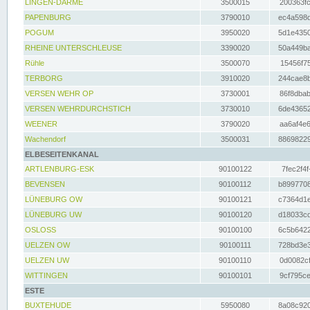
LINGEN-DARME
3500015
200363fc
PAPENBURG
3790010
ec4a598d
POGUM
3950020
5d1e4350
RHEINE UNTERSCHLEUSE
3390020
50a449ba
Rühle
3500070
15456f75
TERBORG
3910020
244cae8b
VERSEN WEHR OP
3730001
86f8dbab
VERSEN WEHRDURCHSTICH
3730010
6de43652
WEENER
3790020
aa6af4e6
Wachendorf
3500031
88698229
ELBESEITENKANAL
ARTLENBURG-ESK
90100122
7fec2f4f
BEVENSEN
90100112
b8997708
LÜNEBURG OW
90100121
c7364d1e
LÜNEBURG UW
90100120
d18033cd
OSLOSS
90100100
6c5b6422
UELZEN OW
90100111
728bd3e3
UELZEN UW
90100110
0d0082cf
WITTINGEN
90100101
9cf795ce
ESTE
BUXTEHUDE
5950080
8a08c920