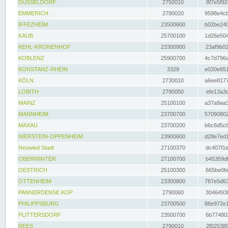
DÜSSELDORF
2750010
8f7e5f92
EMMERICH
2790020
9598e4cb
IFFEZHEIM
23500600
b02be240
KAUB
25700100
1d26e504
KEHL-KRONENHOF
23300900
23af9b02
KOBLENZ
25900700
4c7d796a
KONSTANZ-RHEIN
3329
e020e651
KÖLN
2730010
a6ee8177
LOBITH
2790050
efe13a3d
MAINZ
25100100
a37a9aa3
MANNHEIM
23700700
57090802
MAXAU
23700200
b6c6d5c8
NIERSTEIN-OPPENHEIM
23900600
d28e7ed1
Neuwied Stadt
27100370
dc407f1e
OBERWINTER
27100700
b45359df
OESTRICH
25100300
665be0fe
OTTENHEIM
23300800
787e5d63
PANNERDENSE KOP
2790060
3046493f
PHILIPPSBURG
23700500
88e972e1
PLITTERSDORF
23500700
6b774802
REES
2790010
2f025389