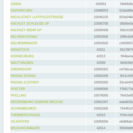
GREIN
420091
f3bf0b0b
HOFKIRCHEN
10088003
616dd98e
INGOLSTADT LUITPOLDSTRASSE
10046105
824a046b
KACHLET SCHLEUSE UP
10090708
0fd56e0a
KACHLET WEHR UP
10090408
560cf185
KELHEIM DONAU
10053009
296fc6d4
KELHEIMWINZER
10054500
c9409937
KIENSTOCK
42011
56178f74
KORNEUBURG
42013
ff44be4a
MAUTHAUSEN
42009
6b002fef
OBERNDORF
10056302
e476bcad
PASSAU DONAU
10091008
9f12c405
PASSAU ILZSTADT
10092000
33ceb441
PFATTER
10068006
f768173a
PFELLING
10078000
7fe63a95
REGENSBURG EISERNE BRÜCKE
10061007
eebd633a
SCHWABELWEIS
10062000
7644f1d7
THEBNERSTRASSL
42015
f7b5c3d3
VILSHOFEN
10089006
e6d68ab7
WILDUNGSMAUER
42014
35846b8b