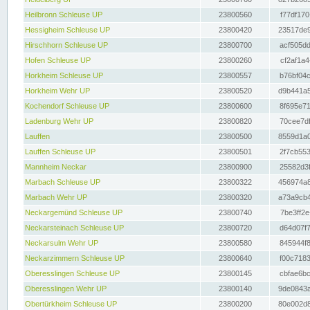
Heilbronn Schleuse UP
23800560
f77df170
Hessigheim Schleuse UP
23800420
23517de9
Hirschhorn Schleuse UP
23800700
acf505dd
Hofen Schleuse UP
23800260
cf2af1a4
Horkheim Schleuse UP
23800557
b76bf04c
Horkheim Wehr UP
23800520
d9b441a5
Kochendorf Schleuse UP
23800600
8f695e71
Ladenburg Wehr UP
23800820
70cee7df
Lauffen
23800500
8559d1a0
Lauffen Schleuse UP
23800501
2f7cb553
Mannheim Neckar
23800900
25582d3f
Marbach Schleuse UP
23800322
456974a8
Marbach Wehr UP
23800320
a73a9cb4
Neckargemünd Schleuse UP
23800740
7be3ff2e
Neckarsteinach Schleuse UP
23800720
d64d07f7
Neckarsulm Wehr UP
23800580
845944f8
Neckarzimmern Schleuse UP
23800640
f00c7183
Oberesslingen Schleuse UP
23800145
cbfae6bc
Oberesslingen Wehr UP
23800140
9de0843a
Obertürkheim Schleuse UP
23800200
80e002d8