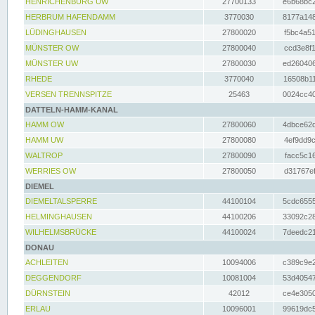
HENRICHENBURG UW
27700133
e6b68bc2
HERBRUM HAFENDAMM
3770030
8177a148
LÜDINGHAUSEN
27800020
f5bc4a51
MÜNSTER OW
27800040
ccd3e8f1
MÜNSTER UW
27800030
ed260406
RHEDE
3770040
16508b11
VERSEN TRENNSPITZE
25463
0024cc40
DATTELN-HAMM-KANAL
HAMM OW
27800060
4dbce62d
HAMM UW
27800080
4ef9dd9c
WALTROP
27800090
facc5c16
WERRIES OW
27800050
d31767ef
DIEMEL
DIEMELTALSPERRE
44100104
5cdc6555
HELMINGHAUSEN
44100206
33092c28
WILHELMSBRÜCKE
44100024
7deedc21
DONAU
ACHLEITEN
10094006
c389c9e2
DEGGENDORF
10081004
53d40547
DÜRNSTEIN
42012
ce4e3050
ERLAU
10096001
99619dc5