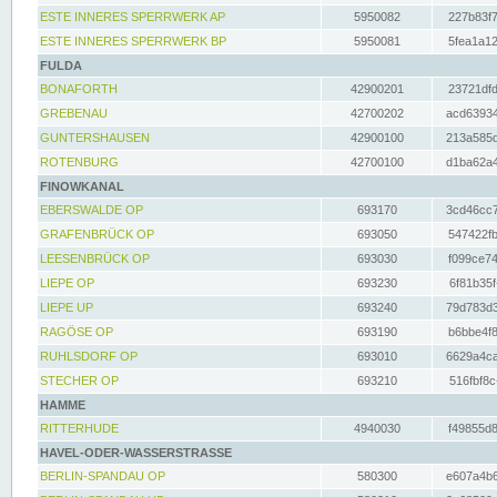
ESTE INNERES SPERRWERK AP
5950082
227b83f7
ESTE INNERES SPERRWERK BP
5950081
5fea1a12
FULDA
BONAFORTH
42900201
23721dfd
GREBENAU
42700202
acd63934
GUNTERSHAUSEN
42900100
213a585d
ROTENBURG
42700100
d1ba62a4
FINOWKANAL
EBERSWALDE OP
693170
3cd46cc7
GRAFENBRÜCK OP
693050
547422fb
LEESENBRÜCK OP
693030
f099ce74
LIEPE OP
693230
6f81b35f
LIEPE UP
693240
79d783d3
RAGÖSE OP
693190
b6bbe4f8
RUHLSDORF OP
693010
6629a4ca
STECHER OP
693210
516fbf8c
HAMME
RITTERHUDE
4940030
f49855d8
HAVEL-ODER-WASSERSTRASSE
BERLIN-SPANDAU OP
580300
e607a4b6