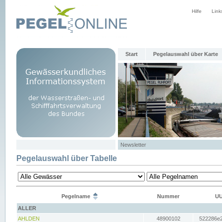
Hilfe
Link
Start
Pegelauswahl über Karte
Newsletter
Pegelauswahl über Tabelle
Pegelname
Nummer
UU
ALLER
AHLDEN
48900102
522286e2