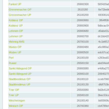
Fankel UP
26900300
583420a8
Grevenmacher OP
2610180
6e72bebf
Grevenmacher UP
26100200
69308142
Koblenz OP
26900880
3f64ff08
Koblenz UP
26900900
9dbcac54
Lehmen OP
26900680
d0abe01a
Lehmen UP
26900700
dc1bb420
Mehring AMS
26700100
4c1b6f17
Müden OP
26900480
a5c880a3
Müden UP
26900500
edc67ca3
Perl
26100100
c263ea53
Ruwer
26500150
abd34ee6
Sankt Aldegund OP
26900080
e4d6a271
Sankt Aldegund UP
26900100
20640279
Stadtbredimus OP
26100110
cceb7060
Stadtbredimus UP
26100130
dfdf753b
Trier OP
26500080
9d2b4126
Trier UP
26500100
3bec53ca
Wincheringen
26100140
bb5560fc
Wintrich OP
26700380
cb4789e4