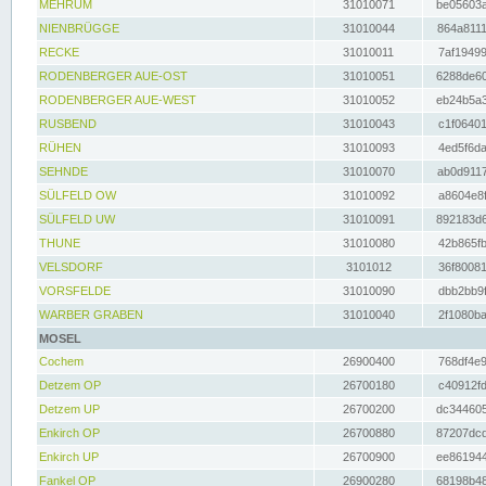
MEHRUM
31010071
be05603a
NIENBRÜGGE
31010044
864a8111
RECKE
31010011
7af19499
RODENBERGER AUE-OST
31010051
6288de60
RODENBERGER AUE-WEST
31010052
eb24b5a3
RUSBEND
31010043
c1f06401
RÜHEN
31010093
4ed5f6da
SEHNDE
31010070
ab0d9117
SÜLFELD OW
31010092
a8604e8f
SÜLFELD UW
31010091
892183d6
THUNE
31010080
42b865fb
VELSDORF
3101012
36f80081
VORSFELDE
31010090
dbb2bb9f
WARBER GRABEN
31010040
2f1080ba
MOSEL
Cochem
26900400
768df4e9
Detzem OP
26700180
c40912fd
Detzem UP
26700200
dc344605
Enkirch OP
26700880
87207dcd
Enkirch UP
26700900
ee861944
Fankel OP
26900280
68198b48