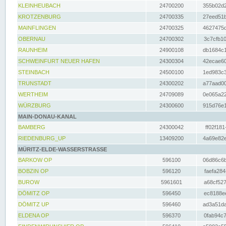
KLEINHEUBACH
24700200
355b02d2
KROTZENBURG
24700335
27eed51b
MAINFLINGEN
24700325
4627475d
OBERNAU
24700302
3c7cfb10
RAUNHEIM
24900108
db1684c1
SCHWEINFURT NEUER HAFEN
24300304
42ecae60
STEINBACH
24500100
1ed983c3
TRUNSTADT
24300202
a77aad00
WERTHEIM
24709089
0e065a22
WÜRZBURG
24300600
915d76e1
MAIN-DONAU-KANAL
BAMBERG
24300042
ff02f181
RIEDENBURG_UP
13409200
4a69e82e
MÜRITZ-ELDE-WASSERSTRASSE
BARKOW OP
596100
06d86c6b
BOBZIN OP
596120
faefa284
BUROW
5961601
a68cf527
DÖMITZ OP
596450
ec8188ee
DÖMITZ UP
596460
ad3a51da
ELDENA OP
596370
0fab94c7