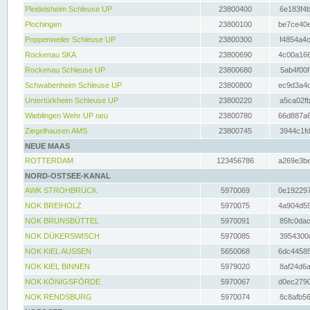
Pleidelsheim Schleuse UP
23800400
6e183f4b
Plochingen
23800100
be7ce40e
Poppenweiler Schleuse UP
23800300
f4854a4c
Rockenau SKA
23800690
4c00a166
Rockenau Schleuse UP
23800680
5ab4f00f
Schwabenheim Schleuse UP
23800800
ec9d3a4d
Untertürkheim Schleuse UP
23800220
a5ca02fb
Wieblingen Wehr UP neu
23800780
66d887a6
Ziegelhausen AMS
23800745
3944c1fd
NEUE MAAS
ROTTERDAM
123456786
a269e3be
NORD-OSTSEE-KANAL
AWK STROHBRÜCK
5970069
0e192297
NOK BREIHOLZ
5970075
4a904d59
NOK BRUNSBÜTTEL
5970091
85fc0dac
NOK DÜKERSWISCH
5970085
3954300d
NOK KIEL AUSSEN
5650068
6dc44585
NOK KIEL BINNEN
5979020
8af24d6a
NOK KÖNIGSFÖRDE
5970067
d0ec2790
NOK RENDSBURG
5970074
8c8afb56