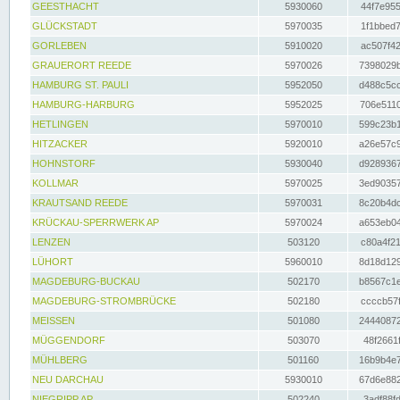
GEESTHACHT
5930060
44f7e955
GLÜCKSTADT
5970035
1f1bbed7
GORLEBEN
5910020
ac507f42
GRAUERORT REEDE
5970026
7398029b
HAMBURG ST. PAULI
5952050
d488c5cc
HAMBURG-HARBURG
5952025
706e5110
HETLINGEN
5970010
599c23b1
HITZACKER
5920010
a26e57c9
HOHNSTORF
5930040
d9289367
KOLLMAR
5970025
3ed90357
KRAUTSAND REEDE
5970031
8c20b4dc
KRÜCKAU-SPERRWERK AP
5970024
a653eb04
LENZEN
503120
c80a4f21
LÜHORT
5960010
8d18d129
MAGDEBURG-BUCKAU
502170
b8567c1e
MAGDEBURG-STROMBRÜCKE
502180
ccccb57f
MEISSEN
501080
24440872
MÜGGENDORF
503070
48f2661f
MÜHLBERG
501160
16b9b4e7
NEU DARCHAU
5930010
67d6e882
NIEGRIPP AP
502240
3adf88fd