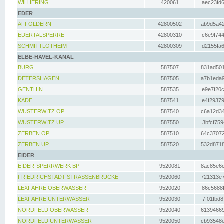
WILHERING
420061
aec23fd6
EDER
AFFOLDERN
42800502
ab9d5a42
EDERTALSPERRE
42800310
c6e9f744
SCHMITTLOTHEIM
42800309
d2155fa6
ELBE-HAVEL-KANAL
BURG
587507
831ad501
DETERSHAGEN
587505
a7b1eda9
GENTHIN
587535
e9e7f20c
KADE
587541
e4f29379
WUSTERWITZ OP
587540
c6a12d34
WUSTERWITZ UP
587550
3bfcf759
ZERBEN OP
587510
64c37072
ZERBEN UP
587520
532d8718
EIDER
EIDER-SPERRWERK BP
9520081
8ac85e6c
FRIEDRICHSTADT STRASSENBRÜCKE
9520060
721313e7
LEXFÄHRE OBERWASSER
9520020
86c5688f
LEXFÄHRE UNTERWASSER
9520030
7f01fbd8
NORDFELD OBERWASSER
9520040
61394669
NORDFELD UNTERWASSER
9520050
cb93548e