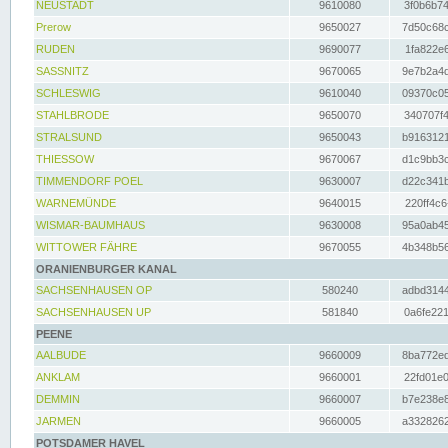
NEUSTADT
9610080
3f0b6b74
Prerow
9650027
7d50c68c
RUDEN
9690077
1fa822e6
SASSNITZ
9670065
9e7b2a4d
SCHLESWIG
9610040
09370c05
STAHLBRODE
9650070
340707f4
STRALSUND
9650043
b9163121
THIESSOW
9670067
d1c9bb3c
TIMMENDORF POEL
9630007
d22c341b
WARNEMÜNDE
9640015
220ff4c6
WISMAR-BAUMHAUS
9630008
95a0ab45
WITTOWER FÄHRE
9670055
4b348b56
ORANIENBURGER KANAL
SACHSENHAUSEN OP
580240
adbd3144
SACHSENHAUSEN UP
581840
0a6fe221
PEENE
AALBUDE
9660009
8ba772ed
ANKLAM
9660001
22fd01e0
DEMMIN
9660007
b7e238e8
JARMEN
9660005
a3328262
POTSDAMER HAVEL