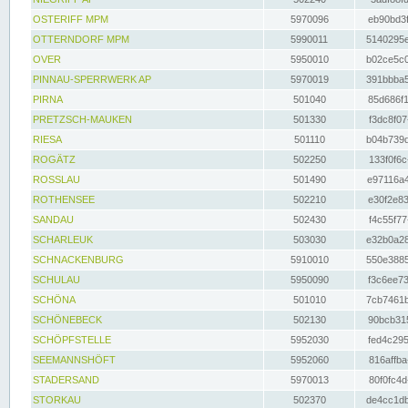
OSTERIFF MPM
5970096
eb90bd3f
OTTERNDORF MPM
5990011
5140295e
OVER
5950010
b02ce5c0
PINNAU-SPERRWERK AP
5970019
391bbba5
PIRNA
501040
85d686f1
PRETZSCH-MAUKEN
501330
f3dc8f07
RIESA
501110
b04b739d
ROGÄTZ
502250
133f0f6c
ROSSLAU
501490
e97116a4
ROTHENSEE
502210
e30f2e83
SANDAU
502430
f4c55f77
SCHARLEUK
503030
e32b0a28
SCHNACKENBURG
5910010
550e3885
SCHULAU
5950090
f3c6ee73
SCHÖNA
501010
7cb7461b
SCHÖNEBECK
502130
90bcb315
SCHÖPFSTELLE
5952030
fed4c295
SEEMANNSHÖFT
5952060
816affba
STADERSAND
5970013
80f0fc4d
STORKAU
502370
de4cc1db