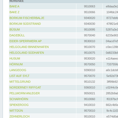
NORDSEE
BAKE A
9510063
e8daa3e2
BAKE Z
9510066
104fdc24
BORKUM FISCHERBALJE
9340020
8727ebfd
BORKUM SÜDSTRAND
9340030
478f21e9
BÜSUM
9510095
5287a3e1
DAGEBÜLL
9570040
6233e901
EIDER-SPERRWERK AP
9530010
04acd7e5
HELGOLAND BINNENHAFEN
9510070
c0ec139b
HELGOLAND SÜDHAFEN
9510075
0d8233b8
HUSUM
9530020
e114aeec
HÖRNUM
9570050
733755fd
LANGEOOG
9390010
a0c1dcb6
LIST AUF SYLT
9570070
5e92d73f
MITTELGRUND
9510132
3ff99b92
NORDERNEY RIFFGAT
9360010
c0244c0e
PELLWORM ANLEGER
9550021
2852b9ab
SCHARHÖRN
9510060
f0197bcf
SPIEKEROOG
9410010
662c4b5e
WITTDÜN
9570010
9c4c11f2
ZEHNERLOCH
9510010
e574d0af