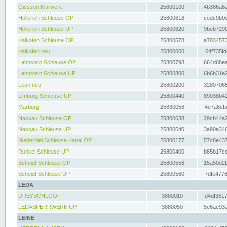
Giessen Klärwerk
25800100
4b386a6a
Hollerich Schleuse OP
25800618
cedc9b0c
Hollerich Schleuse UP
25800620
9beb7290
Kalkofen Schleuse OP
25800578
a7034573
Kalkofen neu
25800600
64f735fd
Lahnstein Schleuse OP
25800798
664d68ea
Lahnstein Schleuse UP
25800800
6b6b31e2
Leun neu
25800200
32807065
Limburg Schleuse UP
25800440
89038b42
Marburg
25830056
4e7a6cfa
Nassau Schleuse OP
25800638
29cb44a2
Nassau Schleuse UP
25800640
3a90a346
Niederbiel Schleuse Kanal OP
25800177
57c8e437
Runkel Schleuse UP
25800400
b85b17cc
Scheidt Schleuse OP
25800558
15a50d2b
Scheidt Schleuse UP
25800560
7dfe4776
LEDA
DREYSCHLOOT
3880010
d4df3617
LEDASPERRWERK UP
3880050
5e6ae93a
LEINE