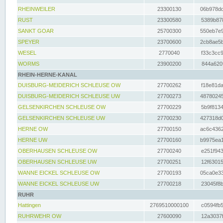
RHEINWEILER
23300130
06b978dd
RUST
23300580
5389b878
SANKT GOAR
25700300
550eb7e9
SPEYER
23700600
2cb8ae5b
WESEL
2770040
f33c3cc9
WORMS
23900200
844a620f
RHEIN-HERNE-KANAL
DUISBURG-MEIDERICH SCHLEUSE OW
27700262
f18e81da
DUISBURG-MEIDERICH SCHLEUSE UW
27700273
48780245
GELSENKIRCHEN SCHLEUSE OW
27700229
5b9f8134
GELSENKIRCHEN SCHLEUSE UW
27700230
427318d0
HERNE OW
27700150
ac6c4362
HERNE UW
27700160
b9975ea1
OBERHAUSEN SCHLEUSE OW
27700240
e251f943
OBERHAUSEN SCHLEUSE UW
27700251
12f63015
WANNE EICKEL SCHLEUSE OW
27700193
05ca0e33
WANNE EICKEL SCHLEUSE UW
27700218
23045f8b
RUHR
Hattingen
2769510000100
c0594fb5
RUHRWEHR OW
27600090
12a3037f