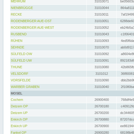
MEHRUM
31010071
be05603a
NIENBRÜGGE
31010044
864a8111
RECKE
31010011
7af19499
RODENBERGER AUE-OST
31010051
6288de60
RODENBERGER AUE-WEST
31010052
eb24b5a3
RUSBEND
31010043
c1f06401
RÜHEN
31010093
4ed5f6da
SEHNDE
31010070
ab0d9117
SÜLFELD OW
31010092
a8604e8f
SÜLFELD UW
31010091
892183d6
THUNE
31010080
42b865fb
VELSDORF
3101012
36f80081
VORSFELDE
31010090
dbb2bb9f
WARBER GRABEN
31010040
2f1080ba
MOSEL
Cochem
26900400
768df4e9
Detzem OP
26700180
c40912fd
Detzem UP
26700200
dc344605
Enkirch OP
26700880
87207dcd
Enkirch UP
26700900
ee861944
Fankel OP
26900280
68198b48