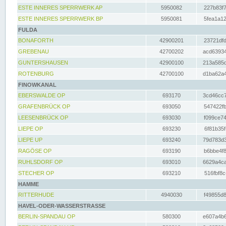
ESTE INNERES SPERRWERK AP
5950082
227b83f7
ESTE INNERES SPERRWERK BP
5950081
5fea1a12
FULDA
BONAFORTH
42900201
23721dfd
GREBENAU
42700202
acd63934
GUNTERSHAUSEN
42900100
213a585d
ROTENBURG
42700100
d1ba62a4
FINOWKANAL
EBERSWALDE OP
693170
3cd46cc7
GRAFENBRÜCK OP
693050
547422fb
LEESENBRÜCK OP
693030
f099ce74
LIEPE OP
693230
6f81b35f
LIEPE UP
693240
79d783d3
RAGÖSE OP
693190
b6bbe4f8
RUHLSDORF OP
693010
6629a4ca
STECHER OP
693210
516fbf8c
HAMME
RITTERHUDE
4940030
f49855d8
HAVEL-ODER-WASSERSTRASSE
BERLIN-SPANDAU OP
580300
e607a4b6