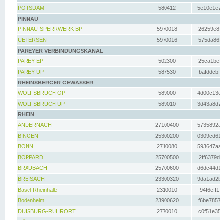
POTSDAM
580412
5e10e1e7
PINNAU
PINNAU-SPERRWERK BP
5970018
26259e8f
UETERSEN
5970016
575da86f
PAREYER VERBINDUNGSKANAL
PAREY EP
502300
25ca1bef
PAREY UP
587530
bafddcbf
RHEINSBERGER GEWÄSSER
WOLFSBRUCH OP
589000
4d00c13e
WOLFSBRUCH UP
589010
3d43a8d7
RHEIN
ANDERNACH
27100400
5735892a
BINGEN
25300200
0309cd61
BONN
2710080
593647aa
BOPPARD
25700500
2ff6379d
BRAUBACH
25700600
d6dc44d1
BREISACH
23300320
9da1ad2b
Basel-Rheinhalle
2310010
94f6eff1
Bodenheim
23900620
f6be7857
DUISBURG-RUHRORT
2770010
c0f51e35