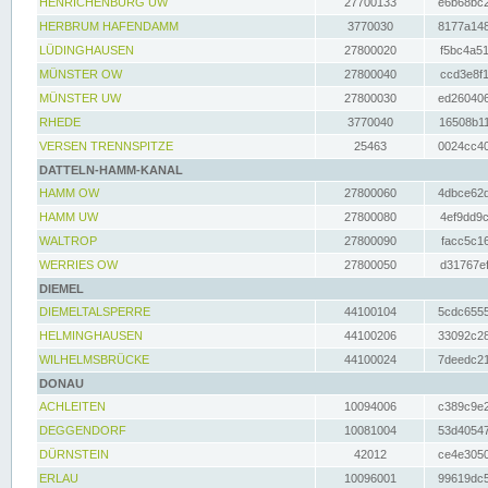
HENRICHENBURG UW
27700133
e6b68bc2
HERBRUM HAFENDAMM
3770030
8177a148
LÜDINGHAUSEN
27800020
f5bc4a51
MÜNSTER OW
27800040
ccd3e8f1
MÜNSTER UW
27800030
ed260406
RHEDE
3770040
16508b11
VERSEN TRENNSPITZE
25463
0024cc40
DATTELN-HAMM-KANAL
HAMM OW
27800060
4dbce62d
HAMM UW
27800080
4ef9dd9c
WALTROP
27800090
facc5c16
WERRIES OW
27800050
d31767ef
DIEMEL
DIEMELTALSPERRE
44100104
5cdc6555
HELMINGHAUSEN
44100206
33092c28
WILHELMSBRÜCKE
44100024
7deedc21
DONAU
ACHLEITEN
10094006
c389c9e2
DEGGENDORF
10081004
53d40547
DÜRNSTEIN
42012
ce4e3050
ERLAU
10096001
99619dc5