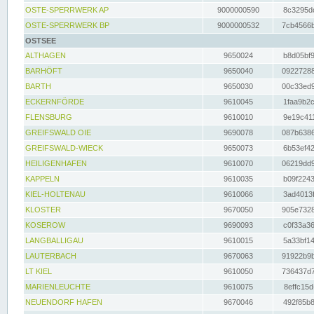
OSTE-SPERRWERK AP
9000000590
8c3295dc
OSTE-SPERRWERK BP
9000000532
7cb4566b
OSTSEE
ALTHAGEN
9650024
b8d05bf9
BARHÖFT
9650040
09227288
BARTH
9650030
00c33ed9
ECKERNFÖRDE
9610045
1faa9b2c
FLENSBURG
9610010
9e19c411
GREIFSWALD OIE
9690078
087b6386
GREIFSWALD-WIECK
9650073
6b53ef42
HEILIGENHAFEN
9610070
06219dd9
KAPPELN
9610035
b09f2243
KIEL-HOLTENAU
9610066
3ad4013f
KLOSTER
9670050
905e7328
KOSEROW
9690093
c0f33a36
LANGBALLIGAU
9610015
5a33bf14
LAUTERBACH
9670063
91922b9b
LT KIEL
9610050
736437d7
MARIENLEUCHTE
9610075
8effc15d
NEUENDORF HAFEN
9670046
492f85b8