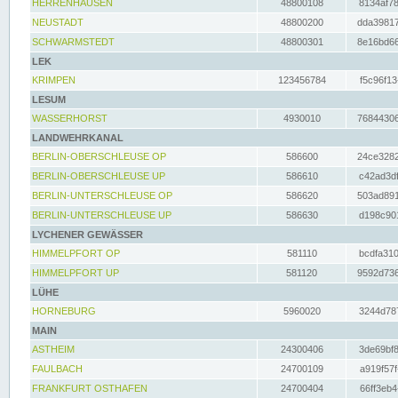
HERRENHAUSEN
48800108
8134af78
NEUSTADT
48800200
dda39817
SCHWARMSTEDT
48800301
8e16bd66
LEK
KRIMPEN
123456784
f5c96f13
LESUM
WASSERHORST
4930010
76844306
LANDWEHRKANAL
BERLIN-OBERSCHLEUSE OP
586600
24ce3282
BERLIN-OBERSCHLEUSE UP
586610
c42ad3df
BERLIN-UNTERSCHLEUSE OP
586620
503ad891
BERLIN-UNTERSCHLEUSE UP
586630
d198c901
LYCHENER GEWÄSSER
HIMMELPFORT OP
581110
bcdfa310
HIMMELPFORT UP
581120
9592d736
LÜHE
HORNEBURG
5960020
3244d787
MAIN
ASTHEIM
24300406
3de69bf8
FAULBACH
24700109
a919f57f
FRANKFURT OSTHAFEN
24700404
66ff3eb4