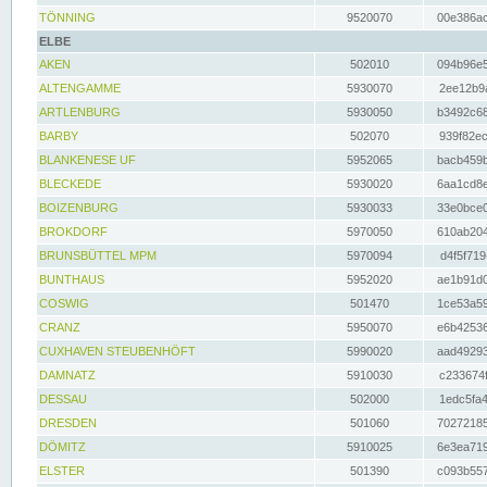
TÖNNING
9520070
00e386ac
ELBE
AKEN
502010
094b96e5
ALTENGAMME
5930070
2ee12b9a
ARTLENBURG
5930050
b3492c68
BARBY
502070
939f82ec
BLANKENESE UF
5952065
bacb459b
BLECKEDE
5930020
6aa1cd8e
BOIZENBURG
5930033
33e0bce0
BROKDORF
5970050
610ab204
BRUNSBÜTTEL MPM
5970094
d4f5f719
BUNTHAUS
5952020
ae1b91d0
COSWIG
501470
1ce53a59
CRANZ
5950070
e6b42536
CUXHAVEN STEUBENHÖFT
5990020
aad49293
DAMNATZ
5910030
c233674f
DESSAU
502000
1edc5fa4
DRESDEN
501060
70272185
DÖMITZ
5910025
6e3ea719
ELSTER
501390
c093b557