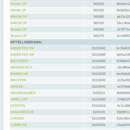
Diemitz OP
581020
d6426c42
Diemitz UP
581030
6b3b55e2
MIROW OP
581000
ab13c115
MIROW UP
581010
19cc3b9a
Strasen OP
581060
117877ec
Strasen UP
581070
2cc40997
MITTELLANDKANAL
ANDERTEN OW
31010061
bc20d819
ANDERTEN UW
31010060
dd41a7d6
BAD ESSEN
31010030
6760b547
BERENBUSCH
31010042
d2c8f60e
BRAMSCHE
31010020
bec8a6a5
BROXTEN
31010032
1125a391
HAHLEN
31010041
ac970eb0
HALDENSLEBEN
3101013
90d92801
HANN. LIST
31010062
27dfd137
HÖRSTEL
31010010
6c7c180f
KANALBRÜCKE
3101018
32b997c2
LOHNDE
31010050
516c4814
LÜBBECKE
31010031
c2aa9164