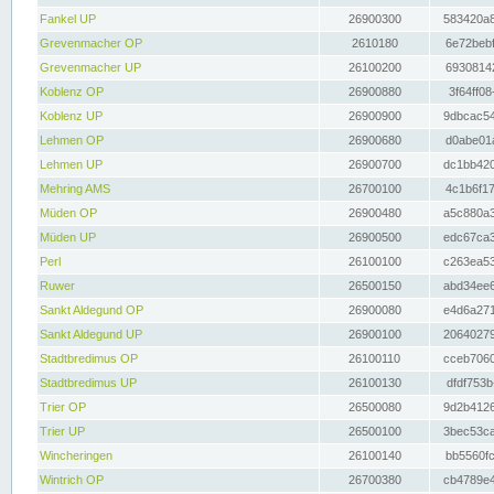
Fankel UP
26900300
583420a8
Grevenmacher OP
2610180
6e72bebf
Grevenmacher UP
26100200
69308142
Koblenz OP
26900880
3f64ff08
Koblenz UP
26900900
9dbcac54
Lehmen OP
26900680
d0abe01a
Lehmen UP
26900700
dc1bb420
Mehring AMS
26700100
4c1b6f17
Müden OP
26900480
a5c880a3
Müden UP
26900500
edc67ca3
Perl
26100100
c263ea53
Ruwer
26500150
abd34ee6
Sankt Aldegund OP
26900080
e4d6a271
Sankt Aldegund UP
26900100
20640279
Stadtbredimus OP
26100110
cceb7060
Stadtbredimus UP
26100130
dfdf753b
Trier OP
26500080
9d2b4126
Trier UP
26500100
3bec53ca
Wincheringen
26100140
bb5560fc
Wintrich OP
26700380
cb4789e4