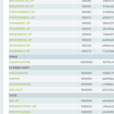
BREDEREICHE OP
580080
308f5979
BREDEREICHE UP
580090
470acd2a
FÜRSTENBERG OP
580060
2c95f83d
FÜRSTENBERG UP
580070
a5830277
VOßWINKEL OP
580000
09b422f7
VOßWINKEL UP
580010
2bcef51a
WESENBERG OP
580020
7909d3f7
WESENBERG UP
580030
da3b5de9
ZEHDENICK OP
580160
a9b8e24c
ZEHDENICK UP
580170
721d7dbf
ORKE
DALWIGKSTHAL
42840453
f0f78cc4
KLEINES HAFF
KARLSHAGEN
9690085
f53bb77f
KARNIN
9690084
da893bbd
UECKERMÜNDE
9690088
c1588dcc
WOLGAST
9650080
b327e35c
OSTE
BELUM
5980060
a9e93be0
BREMERVÖRDE UW
5980010
cf8a3ea2
HECHTHAUSEN
5980030
e5e02890