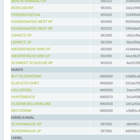
BERLIN-SPANDAU UP
580310
2c68509c
BORGSDORF
581591
1b2e2996
FRIEDRICHSTHAL
603420
314945d6
HOHENSAATEN WEST AP
603400
99309d3e
HOHENSAATEN WEST BP
603310
3404a6e5
LEHNITZ OP
581580
c8a1cf0a
LEHNITZ UP
581590
5bb1f56d
NIEDERFINOW SHW OP
692080
414dd4ee
NIEDERFINOW SHW UP
692090
4eec6b25
SCHWEDT SCHLEUSE BP
603410
4ee515f9
HUNTE
BUTTELERHÖRNE
4960060
b3d88ca6
ELSFLETH OHRT
4960080
531da758
HOLLERSIEL
4960050
2eacef2f
HUNTEBRÜCK
4960070
2e1d458b
OLDENBURG-DRIELAKE
4960030
1b51e55e
REITHÖRNE
4960040
c9df61c4
HAVELKANAL
SCHÖNWALDE OP
587050
d8ef9f21
SCHÖNWALDE UP
587060
b6650b13
IJSSEL