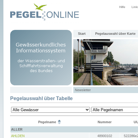
Hilfe
Link
Start
Pegelauswahl über Karte
Newsletter
Pegelauswahl über Tabelle
Pegelname
Nummer
UU
ALLER
AHLDEN
48900102
522286e2