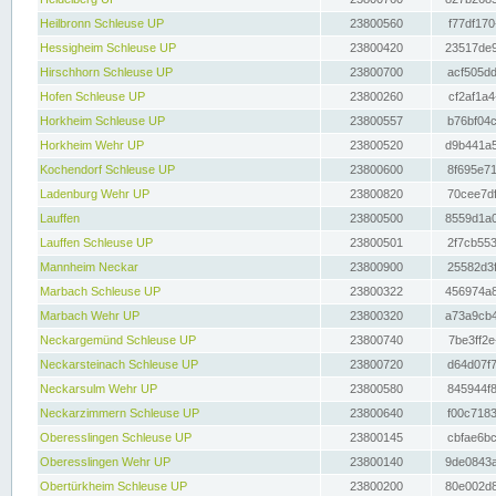
Heilbronn Schleuse UP
23800560
f77df170
Hessigheim Schleuse UP
23800420
23517de9
Hirschhorn Schleuse UP
23800700
acf505dd
Hofen Schleuse UP
23800260
cf2af1a4
Horkheim Schleuse UP
23800557
b76bf04c
Horkheim Wehr UP
23800520
d9b441a5
Kochendorf Schleuse UP
23800600
8f695e71
Ladenburg Wehr UP
23800820
70cee7df
Lauffen
23800500
8559d1a0
Lauffen Schleuse UP
23800501
2f7cb553
Mannheim Neckar
23800900
25582d3f
Marbach Schleuse UP
23800322
456974a8
Marbach Wehr UP
23800320
a73a9cb4
Neckargemünd Schleuse UP
23800740
7be3ff2e
Neckarsteinach Schleuse UP
23800720
d64d07f7
Neckarsulm Wehr UP
23800580
845944f8
Neckarzimmern Schleuse UP
23800640
f00c7183
Oberesslingen Schleuse UP
23800145
cbfae6bc
Oberesslingen Wehr UP
23800140
9de0843a
Obertürkheim Schleuse UP
23800200
80e002d8