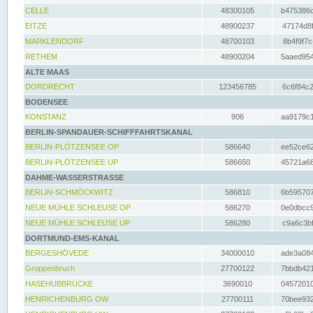
CELLE
48300105
b475386c
EITZE
48900237
47174d8f
MARKLENDORF
48700103
8b4f9f7c
RETHEM
48900204
5aaed954
ALTE MAAS
DORDRECHT
123456785
6c6f84c2
BODENSEE
KONSTANZ
906
aa9179c1
BERLIN-SPANDAUER-SCHIFFFAHRTSKANAL
BERLIN-PLÖTZENSEE OP
586640
ee52ce62
BERLIN-PLÖTZENSEE UP
586650
45721a68
DAHME-WASSERSTRASSE
BERLIN-SCHMÖCKWITZ
586810
6b595707
NEUE MÜHLE SCHLEUSE OP
586270
0e0dbcc9
NEUE MÜHLE SCHLEUSE UP
586280
c9a6c3bf
DORTMUND-EMS-KANAL
BERGESHÖVEDE
34000010
ade3a084
Groppenbruch
27700122
7bbdb421
HASEHUBBRÜCKE
3690010
04572010
HENRICHENBURG OW
27700111
70bee932