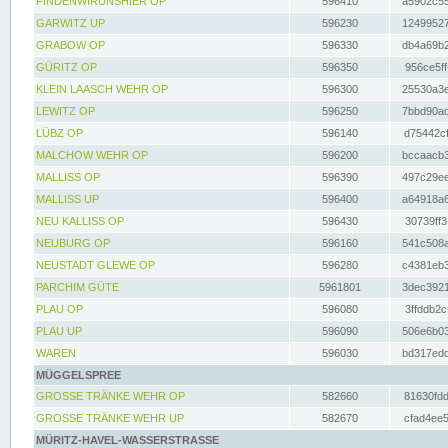
FINDENWIRUNSHIER OP
596410
a5902c55
GARWITZ UP
596230
12499527
GRABOW OP
596330
db4a69b2
GÜRITZ OP
596350
956ce5ff
KLEIN LAASCH WEHR OP
596300
25530a3e
LEWITZ OP
596250
7bbd90ad
LÜBZ OP
596140
d75442cf
MALCHOW WEHR OP
596200
bccaacb3
MALLISS OP
596390
497c29ee
MALLISS UP
596400
a64918a6
NEU KALLISS OP
596430
30739ff3
NEUBURG OP
596160
541c508a
NEUSTADT GLEWE OP
596280
c4381eb3
PARCHIM GÜTE
5961801
3dec3921
PLAU OP
596080
3ffddb2c
PLAU UP
596090
506e6b03
WAREN
596030
bd317edd
MÜGGELSPREE
GROSSE TRÄNKE WEHR OP
582660
81630fdd
GROSSE TRÄNKE WEHR UP
582670
cfad4ee5
MÜRITZ-HAVEL-WASSERSTRASSE