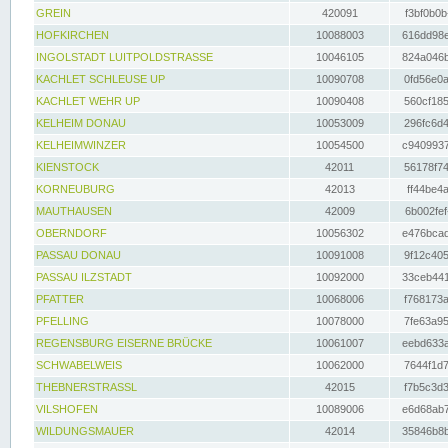
GREIN
420091
f3bf0b0b
HOFKIRCHEN
10088003
616dd98e
INGOLSTADT LUITPOLDSTRASSE
10046105
824a046b
KACHLET SCHLEUSE UP
10090708
0fd56e0a
KACHLET WEHR UP
10090408
560cf185
KELHEIM DONAU
10053009
296fc6d4
KELHEIMWINZER
10054500
c9409937
KIENSTOCK
42011
56178f74
KORNEUBURG
42013
ff44be4a
MAUTHAUSEN
42009
6b002fef
OBERNDORF
10056302
e476bcad
PASSAU DONAU
10091008
9f12c405
PASSAU ILZSTADT
10092000
33ceb441
PFATTER
10068006
f768173a
PFELLING
10078000
7fe63a95
REGENSBURG EISERNE BRÜCKE
10061007
eebd633a
SCHWABELWEIS
10062000
7644f1d7
THEBNERSTRASSL
42015
f7b5c3d3
VILSHOFEN
10089006
e6d68ab7
WILDUNGSMAUER
42014
35846b8b