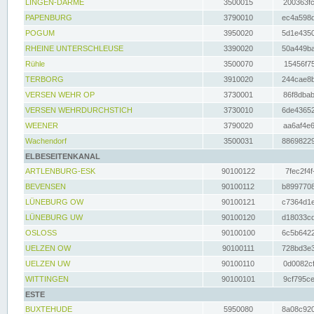
LINGEN-DARME
3500015
200363fc
PAPENBURG
3790010
ec4a598d
POGUM
3950020
5d1e4350
RHEINE UNTERSCHLEUSE
3390020
50a449ba
Rühle
3500070
15456f75
TERBORG
3910020
244cae8b
VERSEN WEHR OP
3730001
86f8dbab
VERSEN WEHRDURCHSTICH
3730010
6de43652
WEENER
3790020
aa6af4e6
Wachendorf
3500031
88698229
ELBESEITENKANAL
ARTLENBURG-ESK
90100122
7fec2f4f
BEVENSEN
90100112
b8997708
LÜNEBURG OW
90100121
c7364d1e
LÜNEBURG UW
90100120
d18033cd
OSLOSS
90100100
6c5b6422
UELZEN OW
90100111
728bd3e3
UELZEN UW
90100110
0d0082cf
WITTINGEN
90100101
9cf795ce
ESTE
BUXTEHUDE
5950080
8a08c920