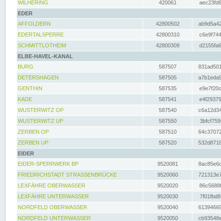
WILHERING
420061
aec23fd6
EDER
AFFOLDERN
42800502
ab9d5a42
EDERTALSPERRE
42800310
c6e9f744
SCHMITTLOTHEIM
42800309
d2155fa6
ELBE-HAVEL-KANAL
BURG
587507
831ad501
DETERSHAGEN
587505
a7b1eda9
GENTHIN
587535
e9e7f20c
KADE
587541
e4f29379
WUSTERWITZ OP
587540
c6a12d34
WUSTERWITZ UP
587550
3bfcf759
ZERBEN OP
587510
64c37072
ZERBEN UP
587520
532d8718
EIDER
EIDER-SPERRWERK BP
9520081
8ac85e6c
FRIEDRICHSTADT STRASSENBRÜCKE
9520060
721313e7
LEXFÄHRE OBERWASSER
9520020
86c5688f
LEXFÄHRE UNTERWASSER
9520030
7f01fbd8
NORDFELD OBERWASSER
9520040
61394669
NORDFELD UNTERWASSER
9520050
cb93548e