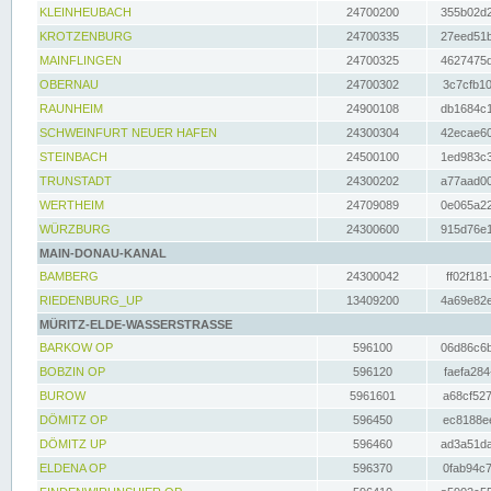
KLEINHEUBACH
24700200
355b02d2
KROTZENBURG
24700335
27eed51b
MAINFLINGEN
24700325
4627475d
OBERNAU
24700302
3c7cfb10
RAUNHEIM
24900108
db1684c1
SCHWEINFURT NEUER HAFEN
24300304
42ecae60
STEINBACH
24500100
1ed983c3
TRUNSTADT
24300202
a77aad00
WERTHEIM
24709089
0e065a22
WÜRZBURG
24300600
915d76e1
MAIN-DONAU-KANAL
BAMBERG
24300042
ff02f181
RIEDENBURG_UP
13409200
4a69e82e
MÜRITZ-ELDE-WASSERSTRASSE
BARKOW OP
596100
06d86c6b
BOBZIN OP
596120
faefa284
BUROW
5961601
a68cf527
DÖMITZ OP
596450
ec8188ee
DÖMITZ UP
596460
ad3a51da
ELDENA OP
596370
0fab94c7