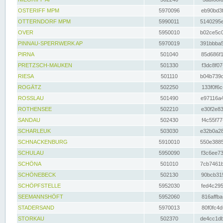
OSTERIFF MPM
5970096
eb90bd3f
OTTERNDORF MPM
5990011
5140295e
OVER
5950010
b02ce5c0
PINNAU-SPERRWERK AP
5970019
391bbba5
PIRNA
501040
85d686f1
PRETZSCH-MAUKEN
501330
f3dc8f07
RIESA
501110
b04b739d
ROGÄTZ
502250
133f0f6c
ROSSLAU
501490
e97116a4
ROTHENSEE
502210
e30f2e83
SANDAU
502430
f4c55f77
SCHARLEUK
503030
e32b0a28
SCHNACKENBURG
5910010
550e3885
SCHULAU
5950090
f3c6ee73
SCHÖNA
501010
7cb7461b
SCHÖNEBECK
502130
90bcb315
SCHÖPFSTELLE
5952030
fed4c295
SEEMANNSHÖFT
5952060
816affba
STADERSAND
5970013
80f0fc4d
STORKAU
502370
de4cc1db