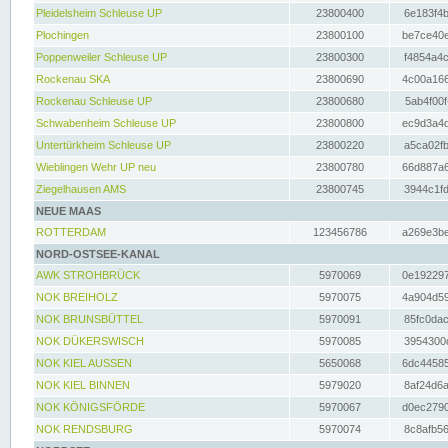
Pleidelsheim Schleuse UP
23800400
6e183f4b
Plochingen
23800100
be7ce40e
Poppenweiler Schleuse UP
23800300
f4854a4c
Rockenau SKA
23800690
4c00a166
Rockenau Schleuse UP
23800680
5ab4f00f
Schwabenheim Schleuse UP
23800800
ec9d3a4d
Untertürkheim Schleuse UP
23800220
a5ca02fb
Wieblingen Wehr UP neu
23800780
66d887a6
Ziegelhausen AMS
23800745
3944c1fd
NEUE MAAS
ROTTERDAM
123456786
a269e3be
NORD-OSTSEE-KANAL
AWK STROHBRÜCK
5970069
0e192297
NOK BREIHOLZ
5970075
4a904d59
NOK BRUNSBÜTTEL
5970091
85fc0dac
NOK DÜKERSWISCH
5970085
3954300d
NOK KIEL AUSSEN
5650068
6dc44585
NOK KIEL BINNEN
5979020
8af24d6a
NOK KÖNIGSFÖRDE
5970067
d0ec2790
NOK RENDSBURG
5970074
8c8afb56