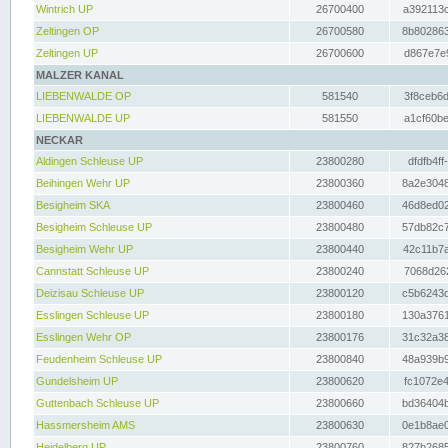
Wintrich UP
26700400
a392113c
Zeltingen OP
26700580
8b802863
Zeltingen UP
26700600
d867e7e9
MALZER KANAL
LIEBENWALDE OP
581540
3f8ceb6d
LIEBENWALDE UP
581550
a1cf60be
NECKAR
Aldingen Schleuse UP
23800280
dfdfb4ff
Beihingen Wehr UP
23800360
8a2e3048
Besigheim SKA
23800460
46d8ed02
Besigheim Schleuse UP
23800480
57db82c7
Besigheim Wehr UP
23800440
42c11b7a
Cannstatt Schleuse UP
23800240
7068d262
Deizisau Schleuse UP
23800120
c5b6243d
Esslingen Schleuse UP
23800180
130a3761
Esslingen Wehr OP
23800176
31c32a38
Feudenheim Schleuse UP
23800840
48a939b9
Gundelsheim UP
23800620
fc1072e4
Guttenbach Schleuse UP
23800660
bd36404b
Hassmersheim AMS
23800630
0e1b8ae0
Heidelberg UP
23800760
827b2685