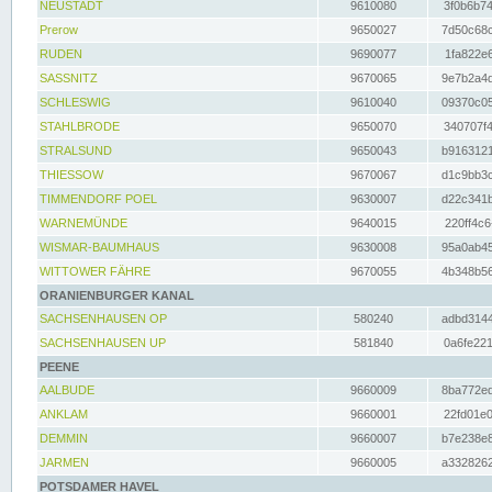
NEUSTADT
9610080
3f0b6b74
Prerow
9650027
7d50c68c
RUDEN
9690077
1fa822e6
SASSNITZ
9670065
9e7b2a4d
SCHLESWIG
9610040
09370c05
STAHLBRODE
9650070
340707f4
STRALSUND
9650043
b9163121
THIESSOW
9670067
d1c9bb3c
TIMMENDORF POEL
9630007
d22c341b
WARNEMÜNDE
9640015
220ff4c6
WISMAR-BAUMHAUS
9630008
95a0ab45
WITTOWER FÄHRE
9670055
4b348b56
ORANIENBURGER KANAL
SACHSENHAUSEN OP
580240
adbd3144
SACHSENHAUSEN UP
581840
0a6fe221
PEENE
AALBUDE
9660009
8ba772ed
ANKLAM
9660001
22fd01e0
DEMMIN
9660007
b7e238e8
JARMEN
9660005
a3328262
POTSDAMER HAVEL