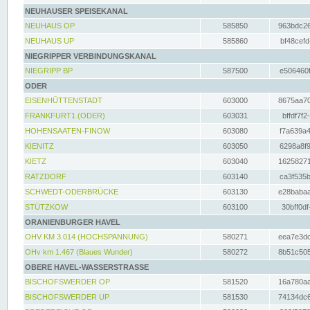
NEUHAUSER SPEISEKANAL
NEUHAUS OP
585850
963bdc26
NEUHAUS UP
585860
bf48cefd
NIEGRIPPER VERBINDUNGSKANAL
NIEGRIPP BP
587500
e506460f
ODER
EISENHÜTTENSTADT
603000
8675aa70
FRANKFURT1 (ODER)
603031
bffdf7f2
HOHENSAATEN-FINOW
603080
f7a639a4
KIENITZ
603050
6298a8f9
KIETZ
603040
16258271
RATZDORF
603140
ca3f535b
SCHWEDT-ODERBRÜCKE
603130
e28babaa
STÜTZKOW
603100
30bff0df
ORANIENBURGER HAVEL
OHV KM 3.014 (HOCHSPANNUNG)
580271
eea7e3dc
OHv km 1.467 (Blaues Wunder)
580272
8b51c505
OBERE HAVEL-WASSERSTRASSE
BISCHOFSWERDER OP
581520
16a780aa
BISCHOFSWERDER UP
581530
74134dc6