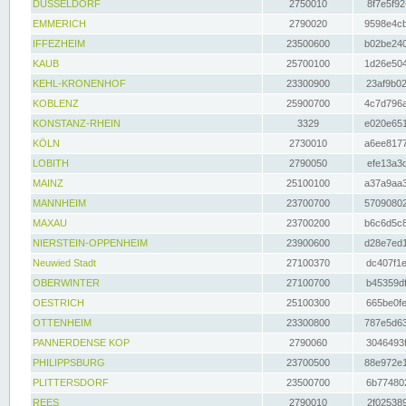
DÜSSELDORF
2750010
8f7e5f92
EMMERICH
2790020
9598e4cb
IFFEZHEIM
23500600
b02be240
KAUB
25700100
1d26e504
KEHL-KRONENHOF
23300900
23af9b02
KOBLENZ
25900700
4c7d796a
KONSTANZ-RHEIN
3329
e020e651
KÖLN
2730010
a6ee8177
LOBITH
2790050
efe13a3d
MAINZ
25100100
a37a9aa3
MANNHEIM
23700700
57090802
MAXAU
23700200
b6c6d5c8
NIERSTEIN-OPPENHEIM
23900600
d28e7ed1
Neuwied Stadt
27100370
dc407f1e
OBERWINTER
27100700
b45359df
OESTRICH
25100300
665be0fe
OTTENHEIM
23300800
787e5d63
PANNERDENSE KOP
2790060
3046493f
PHILIPPSBURG
23700500
88e972e1
PLITTERSDORF
23500700
6b774802
REES
2790010
2f025389