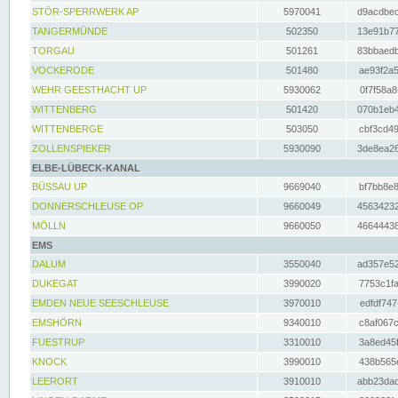
STÖR-SPERRWERK AP
5970041
d9acdbec
TANGERMÜNDE
502350
13e91b77
TORGAU
501261
83bbaedb
VOCKERODE
501480
ae93f2a5
WEHR GEESTHACHT UP
5930062
0f7f58a8
WITTENBERG
501420
070b1eb4
WITTENBERGE
503050
cbf3cd49
ZOLLENSPIEKER
5930090
3de8ea26
ELBE-LÜBECK-KANAL
BÜSSAU UP
9669040
bf7bb8e8
DONNERSCHLEUSE OP
9660049
45634232
MÖLLN
9660050
46644438
EMS
DALUM
3550040
ad357e52
DUKEGAT
3990020
7753c1fa
EMDEN NEUE SEESCHLEUSE
3970010
edfdf747
EMSHÖRN
9340010
c8af067c
FUESTRUP
3310010
3a8ed45f
KNOCK
3990010
438b565e
LEERORT
3910010
abb23dad