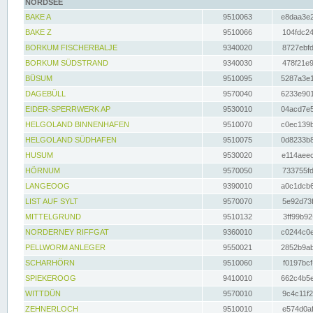
NORDSEE
BAKE A
9510063
e8daa3e2
BAKE Z
9510066
104fdc24
BORKUM FISCHERBALJE
9340020
8727ebfd
BORKUM SÜDSTRAND
9340030
478f21e9
BÜSUM
9510095
5287a3e1
DAGEBÜLL
9570040
6233e901
EIDER-SPERRWERK AP
9530010
04acd7e5
HELGOLAND BINNENHAFEN
9510070
c0ec139b
HELGOLAND SÜDHAFEN
9510075
0d8233b8
HUSUM
9530020
e114aeec
HÖRNUM
9570050
733755fd
LANGEOOG
9390010
a0c1dcb6
LIST AUF SYLT
9570070
5e92d73f
MITTELGRUND
9510132
3ff99b92
NORDERNEY RIFFGAT
9360010
c0244c0e
PELLWORM ANLEGER
9550021
2852b9ab
SCHARHÖRN
9510060
f0197bcf
SPIEKEROOG
9410010
662c4b5e
WITTDÜN
9570010
9c4c11f2
ZEHNERLOCH
9510010
e574d0af