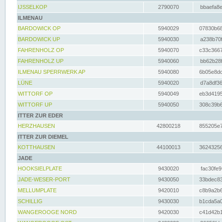
IJSSELKOP
2790070
bbaefa8e
ILMENAU
BARDOWICK OP
5940029
07830b68
BARDOWICK UP
5940030
a238b70f
FAHRENHOLZ OP
5940070
c33c3667
FAHRENHOLZ UP
5940060
bb62b28f
ILMENAU SPERRWERK AP
5940080
6b05e8dc
LÜNE
5940020
d7a8df36
WITTORF OP
5940049
eb3d4195
WITTORF UP
5940050
308c39b6
ITTER ZUR EDER
HERZHAUSEN
42800218
855205e7
ITTER ZUR DIEMEL
KOTTHAUSEN
44100013
36243256
JADE
HOOKSIELPLATE
9430020
fac30fe9
JADE-WESER-PORT
9430050
33bdec83
MELLUMPLATE
9420010
c8b9a2b6
SCHILLIG
9430030
b1cda5a0
WANGEROOGE NORD
9420030
c41d42b1