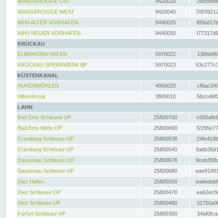
WANGEROOGE OST
9420020
26656fda
WANGEROOGE WEST
9420040
70039212
WHV ALTER VORHAFEN
9440020
f85bd17b
WHV NEUER VORHAFEN
9440030
f77317d9
KRÜCKAU
ELMSHORN HAFEN
5970022
136febf6
KRÜCKAU-SPERRWERK BP
5970023
53c277c3
KÜSTENKANAL
HUNDSMÜHLEN
4960020
cf6ac249
Hilkenbrook
3800010
58ccd6f0
LAHN
Bad Ems Schleuse UP
25800700
c005afb9
Bad Ems Wehr OP
25800690
f2295e77
Cramberg Schleuse OP
25800538
24fe419b
Cramberg Schleuse UP
25800540
3abb36d1
Dausenau Schleuse OP
25800678
9ceb358c
Dausenau Schleuse UP
25800680
eae91991
Diez Hafen
25800500
eadedeb6
Diez Schleuse OP
25800478
ea62ec5f
Diez Schleuse UP
25800480
31750a0f
Fürfurt Schleuse UP
25800300
34af0fca