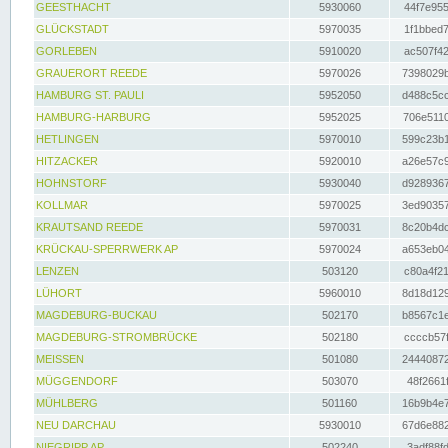
GEESTHACHT
5930060
44f7e955
GLÜCKSTADT
5970035
1f1bbed7
GORLEBEN
5910020
ac507f42
GRAUERORT REEDE
5970026
7398029b
HAMBURG ST. PAULI
5952050
d488c5cc
HAMBURG-HARBURG
5952025
706e5110
HETLINGEN
5970010
599c23b1
HITZACKER
5920010
a26e57c9
HOHNSTORF
5930040
d9289367
KOLLMAR
5970025
3ed90357
KRAUTSAND REEDE
5970031
8c20b4dc
KRÜCKAU-SPERRWERK AP
5970024
a653eb04
LENZEN
503120
c80a4f21
LÜHORT
5960010
8d18d129
MAGDEBURG-BUCKAU
502170
b8567c1e
MAGDEBURG-STROMBRÜCKE
502180
ccccb57f
MEISSEN
501080
24440872
MÜGGENDORF
503070
48f2661f
MÜHLBERG
501160
16b9b4e7
NEU DARCHAU
5930010
67d6e882
NIEGRIPP AP
502240
3adf88fd