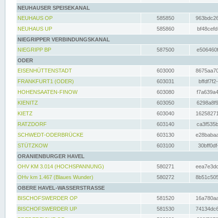
NEUHAUSER SPEISEKANAL
NEUHAUS OP
585850
963bdc26
NEUHAUS UP
585860
bf48cefd
NIEGRIPPER VERBINDUNGSKANAL
NIEGRIPP BP
587500
e506460f
ODER
EISENHÜTTENSTADT
603000
8675aa70
FRANKFURT1 (ODER)
603031
bffdf7f2
HOHENSAATEN-FINOW
603080
f7a639a4
KIENITZ
603050
6298a8f9
KIETZ
603040
16258271
RATZDORF
603140
ca3f535b
SCHWEDT-ODERBRÜCKE
603130
e28babaa
STÜTZKOW
603100
30bff0df
ORANIENBURGER HAVEL
OHV KM 3.014 (HOCHSPANNUNG)
580271
eea7e3dc
OHv km 1.467 (Blaues Wunder)
580272
8b51c505
OBERE HAVEL-WASSERSTRASSE
BISCHOFSWERDER OP
581520
16a780aa
BISCHOFSWERDER UP
581530
74134dc6