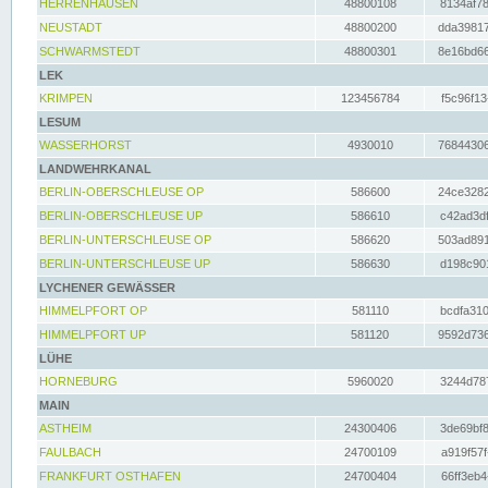
HERRENHAUSEN
48800108
8134af78
NEUSTADT
48800200
dda39817
SCHWARMSTEDT
48800301
8e16bd66
LEK
KRIMPEN
123456784
f5c96f13
LESUM
WASSERHORST
4930010
76844306
LANDWEHRKANAL
BERLIN-OBERSCHLEUSE OP
586600
24ce3282
BERLIN-OBERSCHLEUSE UP
586610
c42ad3df
BERLIN-UNTERSCHLEUSE OP
586620
503ad891
BERLIN-UNTERSCHLEUSE UP
586630
d198c901
LYCHENER GEWÄSSER
HIMMELPFORT OP
581110
bcdfa310
HIMMELPFORT UP
581120
9592d736
LÜHE
HORNEBURG
5960020
3244d787
MAIN
ASTHEIM
24300406
3de69bf8
FAULBACH
24700109
a919f57f
FRANKFURT OSTHAFEN
24700404
66ff3eb4