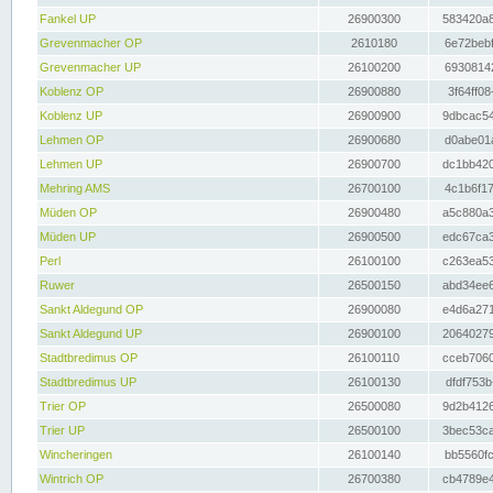
Fankel UP
26900300
583420a8
Grevenmacher OP
2610180
6e72bebf
Grevenmacher UP
26100200
69308142
Koblenz OP
26900880
3f64ff08
Koblenz UP
26900900
9dbcac54
Lehmen OP
26900680
d0abe01a
Lehmen UP
26900700
dc1bb420
Mehring AMS
26700100
4c1b6f17
Müden OP
26900480
a5c880a3
Müden UP
26900500
edc67ca3
Perl
26100100
c263ea53
Ruwer
26500150
abd34ee6
Sankt Aldegund OP
26900080
e4d6a271
Sankt Aldegund UP
26900100
20640279
Stadtbredimus OP
26100110
cceb7060
Stadtbredimus UP
26100130
dfdf753b
Trier OP
26500080
9d2b4126
Trier UP
26500100
3bec53ca
Wincheringen
26100140
bb5560fc
Wintrich OP
26700380
cb4789e4