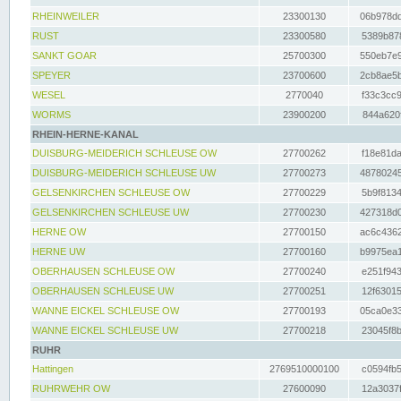
RHEINWEILER
23300130
06b978dd
RUST
23300580
5389b878
SANKT GOAR
25700300
550eb7e9
SPEYER
23700600
2cb8ae5b
WESEL
2770040
f33c3cc9
WORMS
23900200
844a620f
RHEIN-HERNE-KANAL
DUISBURG-MEIDERICH SCHLEUSE OW
27700262
f18e81da
DUISBURG-MEIDERICH SCHLEUSE UW
27700273
48780245
GELSENKIRCHEN SCHLEUSE OW
27700229
5b9f8134
GELSENKIRCHEN SCHLEUSE UW
27700230
427318d0
HERNE OW
27700150
ac6c4362
HERNE UW
27700160
b9975ea1
OBERHAUSEN SCHLEUSE OW
27700240
e251f943
OBERHAUSEN SCHLEUSE UW
27700251
12f63015
WANNE EICKEL SCHLEUSE OW
27700193
05ca0e33
WANNE EICKEL SCHLEUSE UW
27700218
23045f8b
RUHR
Hattingen
2769510000100
c0594fb5
RUHRWEHR OW
27600090
12a3037f