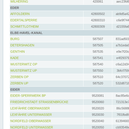
WILHERING
420061
aec23fd6
EDER
AFFOLDERN
42800502
ab9d5a42
EDERTALSPERRE
42800310
c6e9f744
SCHMITTLOTHEIM
42800309
d2155fa6
ELBE-HAVEL-KANAL
BURG
587507
831ad501
DETERSHAGEN
587505
a7b1eda9
GENTHIN
587535
e9e7f20c
KADE
587541
e4f29379
WUSTERWITZ OP
587540
c6a12d34
WUSTERWITZ UP
587550
3bfcf759
ZERBEN OP
587510
64c37072
ZERBEN UP
587520
532d8718
EIDER
EIDER-SPERRWERK BP
9520081
8ac85e6c
FRIEDRICHSTADT STRASSENBRÜCKE
9520060
721313e7
LEXFÄHRE OBERWASSER
9520020
86c5688f
LEXFÄHRE UNTERWASSER
9520030
7f01fbd8
NORDFELD OBERWASSER
9520040
61394669
NORDFELD UNTERWASSER
9520050
cb93548e