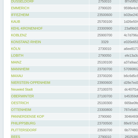
DÜSSELDORF
2750010
8f7e5f92
EMMERICH
2790020
9598e4cb
IFFEZHEIM
23500600
b02be240
KAUB
25700100
1d26e504
KEHL-KRONENHOF
23300900
23af9b02
KOBLENZ
25900700
4c7d796a
KONSTANZ-RHEIN
3329
e020e651
KÖLN
2730010
a6ee8177
LOBITH
2790050
efe13a3d
MAINZ
25100100
a37a9aa3
MANNHEIM
23700700
57090802
MAXAU
23700200
b6c6d5c8
NIERSTEIN-OPPENHEIM
23900600
d28e7ed1
Neuwied Stadt
27100370
dc407f1e
OBERWINTER
27100700
b45359df
OESTRICH
25100300
665be0fe
OTTENHEIM
23300800
787e5d63
PANNERDENSE KOP
2790060
3046493f
PHILIPPSBURG
23700500
88e972e1
PLITTERSDORF
23500700
6b774802
REES
2790010
2f025389