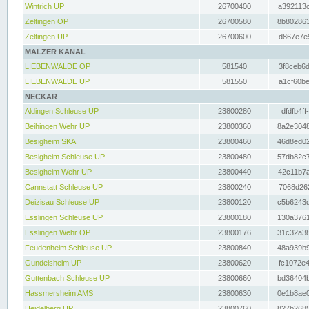
Wintrich UP
26700400
a392113c
Zeltingen OP
26700580
8b802863
Zeltingen UP
26700600
d867e7e9
MALZER KANAL
LIEBENWALDE OP
581540
3f8ceb6d
LIEBENWALDE UP
581550
a1cf60be
NECKAR
Aldingen Schleuse UP
23800280
dfdfb4ff
Beihingen Wehr UP
23800360
8a2e3048
Besigheim SKA
23800460
46d8ed02
Besigheim Schleuse UP
23800480
57db82c7
Besigheim Wehr UP
23800440
42c11b7a
Cannstatt Schleuse UP
23800240
7068d262
Deizisau Schleuse UP
23800120
c5b6243d
Esslingen Schleuse UP
23800180
130a3761
Esslingen Wehr OP
23800176
31c32a38
Feudenheim Schleuse UP
23800840
48a939b9
Gundelsheim UP
23800620
fc1072e4
Guttenbach Schleuse UP
23800660
bd36404b
Hassmersheim AMS
23800630
0e1b8ae0
Heidelberg UP
23800760
827b2685