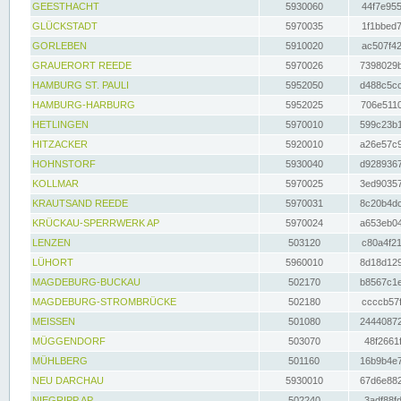
GEESTHACHT
5930060
44f7e955
GLÜCKSTADT
5970035
1f1bbed7
GORLEBEN
5910020
ac507f42
GRAUERORT REEDE
5970026
7398029b
HAMBURG ST. PAULI
5952050
d488c5cc
HAMBURG-HARBURG
5952025
706e5110
HETLINGEN
5970010
599c23b1
HITZACKER
5920010
a26e57c9
HOHNSTORF
5930040
d9289367
KOLLMAR
5970025
3ed90357
KRAUTSAND REEDE
5970031
8c20b4dc
KRÜCKAU-SPERRWERK AP
5970024
a653eb04
LENZEN
503120
c80a4f21
LÜHORT
5960010
8d18d129
MAGDEBURG-BUCKAU
502170
b8567c1e
MAGDEBURG-STROMBRÜCKE
502180
ccccb57f
MEISSEN
501080
24440872
MÜGGENDORF
503070
48f2661f
MÜHLBERG
501160
16b9b4e7
NEU DARCHAU
5930010
67d6e882
NIEGRIPP AP
502240
3adf88fd