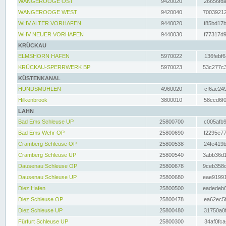
WANGEROOGE OST
9420020
26656fda
WANGEROOGE WEST
9420040
70039212
WHV ALTER VORHAFEN
9440020
f85bd17b
WHV NEUER VORHAFEN
9440030
f77317d9
KRÜCKAU
ELMSHORN HAFEN
5970022
136febf6
KRÜCKAU-SPERRWERK BP
5970023
53c277c3
KÜSTENKANAL
HUNDSMÜHLEN
4960020
cf6ac249
Hilkenbrook
3800010
58ccd6f0
LAHN
Bad Ems Schleuse UP
25800700
c005afb9
Bad Ems Wehr OP
25800690
f2295e77
Cramberg Schleuse OP
25800538
24fe419b
Cramberg Schleuse UP
25800540
3abb36d1
Dausenau Schleuse OP
25800678
9ceb358c
Dausenau Schleuse UP
25800680
eae91991
Diez Hafen
25800500
eadedeb6
Diez Schleuse OP
25800478
ea62ec5f
Diez Schleuse UP
25800480
31750a0f
Fürfurt Schleuse UP
25800300
34af0fca