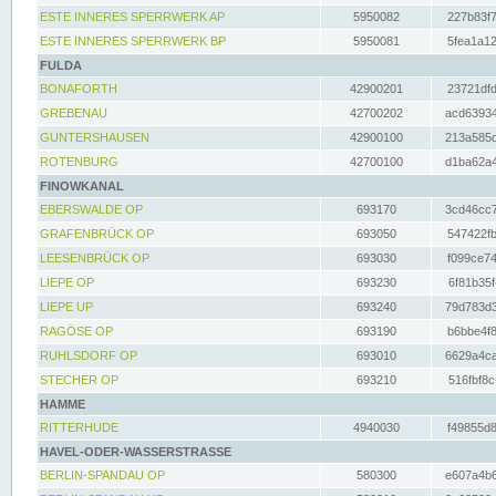
ESTE INNERES SPERRWERK AP
5950082
227b83f7
ESTE INNERES SPERRWERK BP
5950081
5fea1a12
FULDA
BONAFORTH
42900201
23721dfd
GREBENAU
42700202
acd63934
GUNTERSHAUSEN
42900100
213a585d
ROTENBURG
42700100
d1ba62a4
FINOWKANAL
EBERSWALDE OP
693170
3cd46cc7
GRAFENBRÜCK OP
693050
547422fb
LEESENBRÜCK OP
693030
f099ce74
LIEPE OP
693230
6f81b35f
LIEPE UP
693240
79d783d3
RAGÖSE OP
693190
b6bbe4f8
RUHLSDORF OP
693010
6629a4ca
STECHER OP
693210
516fbf8c
HAMME
RITTERHUDE
4940030
f49855d8
HAVEL-ODER-WASSERSTRASSE
BERLIN-SPANDAU OP
580300
e607a4b6