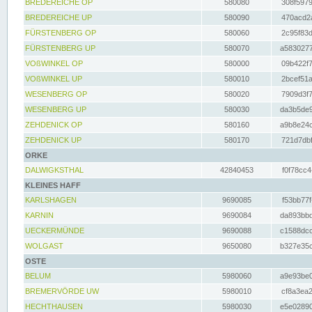
BREDEREICHE OP
580080
308f5979
BREDEREICHE UP
580090
470acd2a
FÜRSTENBERG OP
580060
2c95f83d
FÜRSTENBERG UP
580070
a5830277
VOßWINKEL OP
580000
09b422f7
VOßWINKEL UP
580010
2bcef51a
WESENBERG OP
580020
7909d3f7
WESENBERG UP
580030
da3b5de9
ZEHDENICK OP
580160
a9b8e24c
ZEHDENICK UP
580170
721d7dbf
ORKE
DALWIGKSTHAL
42840453
f0f78cc4
KLEINES HAFF
KARLSHAGEN
9690085
f53bb77f
KARNIN
9690084
da893bbd
UECKERMÜNDE
9690088
c1588dcc
WOLGAST
9650080
b327e35c
OSTE
BELUM
5980060
a9e93be0
BREMERVÖRDE UW
5980010
cf8a3ea2
HECHTHAUSEN
5980030
e5e02890