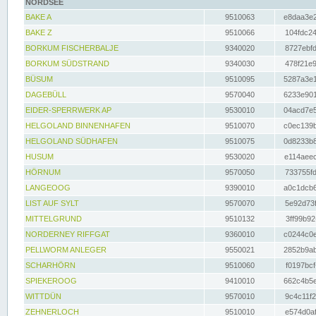
NORDSEE
BAKE A
9510063
e8daa3e2
BAKE Z
9510066
104fdc24
BORKUM FISCHERBALJE
9340020
8727ebfd
BORKUM SÜDSTRAND
9340030
478f21e9
BÜSUM
9510095
5287a3e1
DAGEBÜLL
9570040
6233e901
EIDER-SPERRWERK AP
9530010
04acd7e5
HELGOLAND BINNENHAFEN
9510070
c0ec139b
HELGOLAND SÜDHAFEN
9510075
0d8233b8
HUSUM
9530020
e114aeec
HÖRNUM
9570050
733755fd
LANGEOOG
9390010
a0c1dcb6
LIST AUF SYLT
9570070
5e92d73f
MITTELGRUND
9510132
3ff99b92
NORDERNEY RIFFGAT
9360010
c0244c0e
PELLWORM ANLEGER
9550021
2852b9ab
SCHARHÖRN
9510060
f0197bcf
SPIEKEROOG
9410010
662c4b5e
WITTDÜN
9570010
9c4c11f2
ZEHNERLOCH
9510010
e574d0af