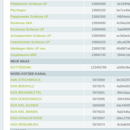
Pleidelsheim Schleuse UP
23800400
6e183f4b
Plochingen
23800100
be7ce40e
Poppenweiler Schleuse UP
23800300
f4854a4c
Rockenau SKA
23800690
4c00a166
Rockenau Schleuse UP
23800680
5ab4f00f
Schwabenheim Schleuse UP
23800800
ec9d3a4d
Untertürkheim Schleuse UP
23800220
a5ca02fb
Wieblingen Wehr UP neu
23800780
66d887a6
Ziegelhausen AMS
23800745
3944c1fd
NEUE MAAS
ROTTERDAM
123456786
a269e3be
NORD-OSTSEE-KANAL
AWK STROHBRÜCK
5970069
0e192297
NOK BREIHOLZ
5970075
4a904d59
NOK BRUNSBÜTTEL
5970091
85fc0dac
NOK DÜKERSWISCH
5970085
3954300d
NOK KIEL AUSSEN
5650068
6dc44585
NOK KIEL BINNEN
5979020
8af24d6a
NOK KÖNIGSFÖRDE
5970067
d0ec2790
NOK RENDSBURG
5970074
8c8afb56