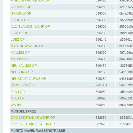
FINDENWIRUNSHIER OP
596410
a5902c55
GARWITZ UP
596230
12499527
GRABOW OP
596330
db4a69b2
GÜRITZ OP
596350
956ce5ff
KLEIN LAASCH WEHR OP
596300
25530a3e
LEWITZ OP
596250
7bbd90ad
LÜBZ OP
596140
d75442cf
MALCHOW WEHR OP
596200
bccaacb3
MALLISS OP
596390
497c29ee
MALLISS UP
596400
a64918a6
NEU KALLISS OP
596430
30739ff3
NEUBURG OP
596160
541c508a
NEUSTADT GLEWE OP
596280
c4381eb3
PARCHIM GÜTE
5961801
3dec3921
PLAU OP
596080
3ffddb2c
PLAU UP
596090
506e6b03
WAREN
596030
bd317edd
MÜGGELSPREE
GROSSE TRÄNKE WEHR OP
582660
81630fdd
GROSSE TRÄNKE WEHR UP
582670
cfad4ee5
MÜRITZ-HAVEL-WASSERSTRASSE