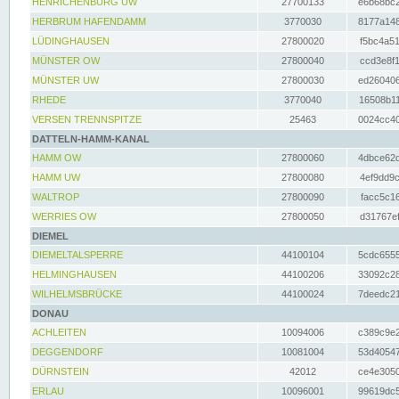
HENRICHENBURG UW
27700133
e6b68bc2
HERBRUM HAFENDAMM
3770030
8177a148
LÜDINGHAUSEN
27800020
f5bc4a51
MÜNSTER OW
27800040
ccd3e8f1
MÜNSTER UW
27800030
ed260406
RHEDE
3770040
16508b11
VERSEN TRENNSPITZE
25463
0024cc40
DATTELN-HAMM-KANAL
HAMM OW
27800060
4dbce62d
HAMM UW
27800080
4ef9dd9c
WALTROP
27800090
facc5c16
WERRIES OW
27800050
d31767ef
DIEMEL
DIEMELTALSPERRE
44100104
5cdc6555
HELMINGHAUSEN
44100206
33092c28
WILHELMSBRÜCKE
44100024
7deedc21
DONAU
ACHLEITEN
10094006
c389c9e2
DEGGENDORF
10081004
53d40547
DÜRNSTEIN
42012
ce4e3050
ERLAU
10096001
99619dc5