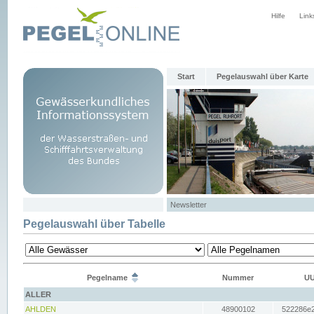
Hilfe
Link
Start
Pegelauswahl über Karte
Newsletter
Pegelauswahl über Tabelle
Pegelname
Nummer
UU
ALLER
AHLDEN
48900102
522286e2