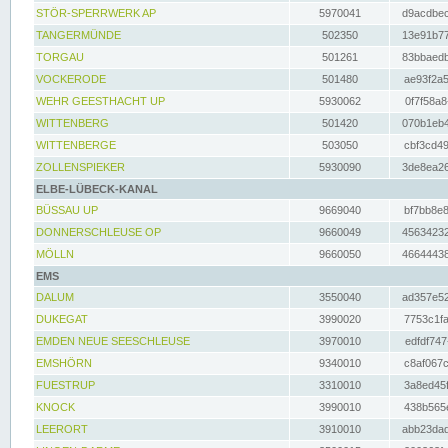
STÖR-SPERRWERK AP
5970041
d9acdbec
TANGERMÜNDE
502350
13e91b77
TORGAU
501261
83bbaedb
VOCKERODE
501480
ae93f2a5
WEHR GEESTHACHT UP
5930062
0f7f58a8
WITTENBERG
501420
070b1eb4
WITTENBERGE
503050
cbf3cd49
ZOLLENSPIEKER
5930090
3de8ea26
ELBE-LÜBECK-KANAL
BÜSSAU UP
9669040
bf7bb8e8
DONNERSCHLEUSE OP
9660049
45634232
MÖLLN
9660050
46644438
EMS
DALUM
3550040
ad357e52
DUKEGAT
3990020
7753c1fa
EMDEN NEUE SEESCHLEUSE
3970010
edfdf747
EMSHÖRN
9340010
c8af067c
FUESTRUP
3310010
3a8ed45f
KNOCK
3990010
438b565e
LEERORT
3910010
abb23dad