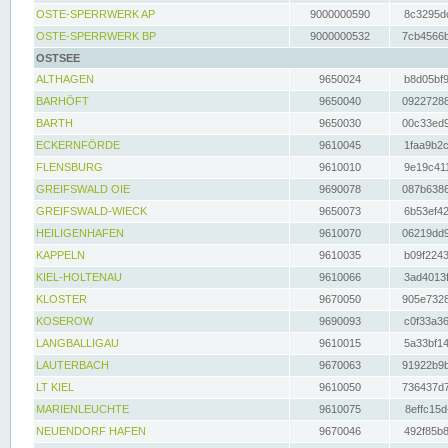
OSTE-SPERRWERK AP
9000000590
8c3295dc
OSTE-SPERRWERK BP
9000000532
7cb4566b
OSTSEE
ALTHAGEN
9650024
b8d05bf9
BARHÖFT
9650040
09227288
BARTH
9650030
00c33ed9
ECKERNFÖRDE
9610045
1faa9b2c
FLENSBURG
9610010
9e19c411
GREIFSWALD OIE
9690078
087b6386
GREIFSWALD-WIECK
9650073
6b53ef42
HEILIGENHAFEN
9610070
06219dd9
KAPPELN
9610035
b09f2243
KIEL-HOLTENAU
9610066
3ad4013f
KLOSTER
9670050
905e7328
KOSEROW
9690093
c0f33a36
LANGBALLIGAU
9610015
5a33bf14
LAUTERBACH
9670063
91922b9b
LT KIEL
9610050
736437d7
MARIENLEUCHTE
9610075
8effc15d
NEUENDORF HAFEN
9670046
492f85b8