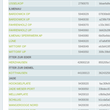
IJSSELKOP
2790070
bbaefa8e
ILMENAU
BARDOWICK OP
5940029
07830b68
BARDOWICK UP
5940030
a238b70f
FAHRENHOLZ OP
5940070
c33c3667
FAHRENHOLZ UP
5940060
bb62b28f
ILMENAU SPERRWERK AP
5940080
6b05e8dc
LÜNE
5940020
d7a8df36
WITTORF OP
5940049
eb3d4195
WITTORF UP
5940050
308c39b6
ITTER ZUR EDER
HERZHAUSEN
42800218
855205e7
ITTER ZUR DIEMEL
KOTTHAUSEN
44100013
36243256
JADE
HOOKSIELPLATE
9430020
fac30fe9
JADE-WESER-PORT
9430050
33bdec83
MELLUMPLATE
9420010
c8b9a2b6
SCHILLIG
9430030
b1cda5a0
WANGEROOGE NORD
9420030
c41d42b1