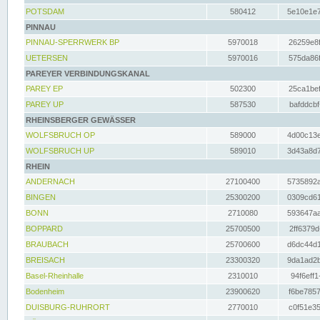
POTSDAM
580412
5e10e1e7
PINNAU
PINNAU-SPERRWERK BP
5970018
26259e8f
UETERSEN
5970016
575da86f
PAREYER VERBINDUNGSKANAL
PAREY EP
502300
25ca1bef
PAREY UP
587530
bafddcbf
RHEINSBERGER GEWÄSSER
WOLFSBRUCH OP
589000
4d00c13e
WOLFSBRUCH UP
589010
3d43a8d7
RHEIN
ANDERNACH
27100400
5735892a
BINGEN
25300200
0309cd61
BONN
2710080
593647aa
BOPPARD
25700500
2ff6379d
BRAUBACH
25700600
d6dc44d1
BREISACH
23300320
9da1ad2b
Basel-Rheinhalle
2310010
94f6eff1
Bodenheim
23900620
f6be7857
DUISBURG-RUHRORT
2770010
c0f51e35