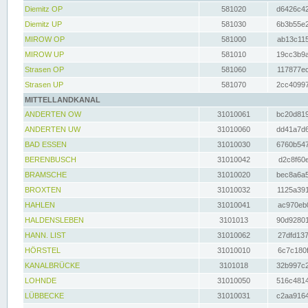
Diemitz OP
581020
d6426c42
Diemitz UP
581030
6b3b55e2
MIROW OP
581000
ab13c115
MIROW UP
581010
19cc3b9a
Strasen OP
581060
117877ec
Strasen UP
581070
2cc40997
MITTELLANDKANAL
ANDERTEN OW
31010061
bc20d819
ANDERTEN UW
31010060
dd41a7d6
BAD ESSEN
31010030
6760b547
BERENBUSCH
31010042
d2c8f60e
BRAMSCHE
31010020
bec8a6a5
BROXTEN
31010032
1125a391
HAHLEN
31010041
ac970eb0
HALDENSLEBEN
3101013
90d92801
HANN. LIST
31010062
27dfd137
HÖRSTEL
31010010
6c7c180f
KANALBRÜCKE
3101018
32b997c2
LOHNDE
31010050
516c4814
LÜBBECKE
31010031
c2aa9164