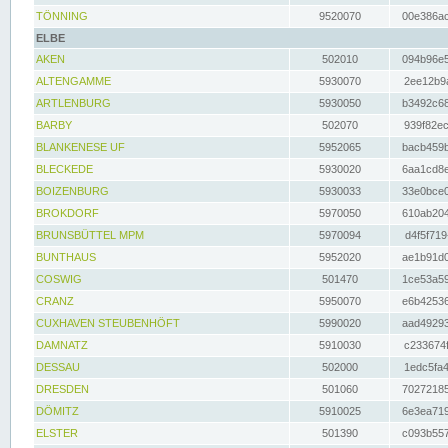
TÖNNING
9520070
00e386ac
ELBE
AKEN
502010
094b96e5
ALTENGAMME
5930070
2ee12b9a
ARTLENBURG
5930050
b3492c68
BARBY
502070
939f82ec
BLANKENESE UF
5952065
bacb459b
BLECKEDE
5930020
6aa1cd8e
BOIZENBURG
5930033
33e0bce0
BROKDORF
5970050
610ab204
BRUNSBÜTTEL MPM
5970094
d4f5f719
BUNTHAUS
5952020
ae1b91d0
COSWIG
501470
1ce53a59
CRANZ
5950070
e6b42536
CUXHAVEN STEUBENHÖFT
5990020
aad49293
DAMNATZ
5910030
c233674f
DESSAU
502000
1edc5fa4
DRESDEN
501060
70272185
DÖMITZ
5910025
6e3ea719
ELSTER
501390
c093b557