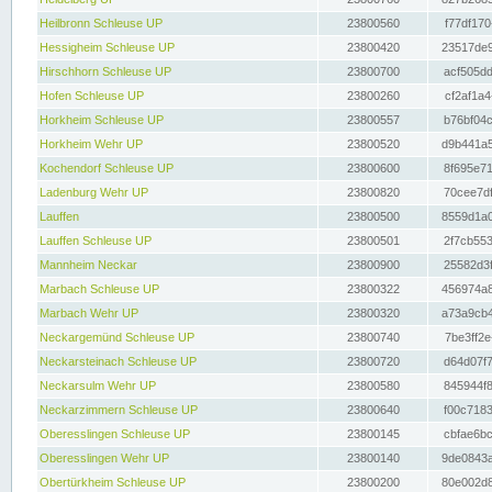
Heilbronn Schleuse UP
23800560
f77df170
Hessigheim Schleuse UP
23800420
23517de9
Hirschhorn Schleuse UP
23800700
acf505dd
Hofen Schleuse UP
23800260
cf2af1a4
Horkheim Schleuse UP
23800557
b76bf04c
Horkheim Wehr UP
23800520
d9b441a5
Kochendorf Schleuse UP
23800600
8f695e71
Ladenburg Wehr UP
23800820
70cee7df
Lauffen
23800500
8559d1a0
Lauffen Schleuse UP
23800501
2f7cb553
Mannheim Neckar
23800900
25582d3f
Marbach Schleuse UP
23800322
456974a8
Marbach Wehr UP
23800320
a73a9cb4
Neckargemünd Schleuse UP
23800740
7be3ff2e
Neckarsteinach Schleuse UP
23800720
d64d07f7
Neckarsulm Wehr UP
23800580
845944f8
Neckarzimmern Schleuse UP
23800640
f00c7183
Oberesslingen Schleuse UP
23800145
cbfae6bc
Oberesslingen Wehr UP
23800140
9de0843a
Obertürkheim Schleuse UP
23800200
80e002d8