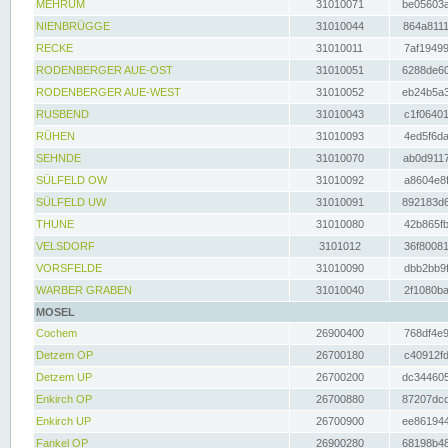
MEHRUM
31010071
be05603a
NIENBRÜGGE
31010044
864a8111
RECKE
31010011
7af19499
RODENBERGER AUE-OST
31010051
6288de60
RODENBERGER AUE-WEST
31010052
eb24b5a3
RUSBEND
31010043
c1f06401
RÜHEN
31010093
4ed5f6da
SEHNDE
31010070
ab0d9117
SÜLFELD OW
31010092
a8604e8f
SÜLFELD UW
31010091
892183d6
THUNE
31010080
42b865fb
VELSDORF
3101012
36f80081
VORSFELDE
31010090
dbb2bb9f
WARBER GRABEN
31010040
2f1080ba
MOSEL
Cochem
26900400
768df4e9
Detzem OP
26700180
c40912fd
Detzem UP
26700200
dc344605
Enkirch OP
26700880
87207dcd
Enkirch UP
26700900
ee861944
Fankel OP
26900280
68198b48