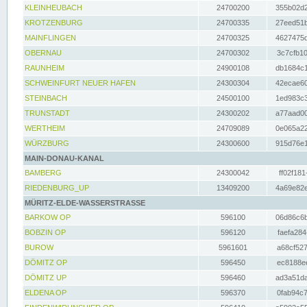
KLEINHEUBACH
24700200
355b02d2
KROTZENBURG
24700335
27eed51b
MAINFLINGEN
24700325
4627475d
OBERNAU
24700302
3c7cfb10
RAUNHEIM
24900108
db1684c1
SCHWEINFURT NEUER HAFEN
24300304
42ecae60
STEINBACH
24500100
1ed983c3
TRUNSTADT
24300202
a77aad00
WERTHEIM
24709089
0e065a22
WÜRZBURG
24300600
915d76e1
MAIN-DONAU-KANAL
BAMBERG
24300042
ff02f181
RIEDENBURG_UP
13409200
4a69e82e
MÜRITZ-ELDE-WASSERSTRASSE
BARKOW OP
596100
06d86c6b
BOBZIN OP
596120
faefa284
BUROW
5961601
a68cf527
DÖMITZ OP
596450
ec8188ee
DÖMITZ UP
596460
ad3a51da
ELDENA OP
596370
0fab94c7