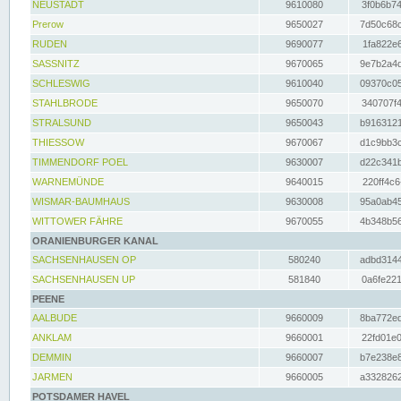
NEUSTADT
9610080
3f0b6b74
Prerow
9650027
7d50c68c
RUDEN
9690077
1fa822e6
SASSNITZ
9670065
9e7b2a4d
SCHLESWIG
9610040
09370c05
STAHLBRODE
9650070
340707f4
STRALSUND
9650043
b9163121
THIESSOW
9670067
d1c9bb3c
TIMMENDORF POEL
9630007
d22c341b
WARNEMÜNDE
9640015
220ff4c6
WISMAR-BAUMHAUS
9630008
95a0ab45
WITTOWER FÄHRE
9670055
4b348b56
ORANIENBURGER KANAL
SACHSENHAUSEN OP
580240
adbd3144
SACHSENHAUSEN UP
581840
0a6fe221
PEENE
AALBUDE
9660009
8ba772ed
ANKLAM
9660001
22fd01e0
DEMMIN
9660007
b7e238e8
JARMEN
9660005
a3328262
POTSDAMER HAVEL