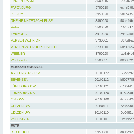
LINGEN-DARME
3500015
200363fc
PAPENBURG
3790010
ec4a598d
POGUM
3950020
5d1e4350
RHEINE UNTERSCHLEUSE
3390020
50a449ba
Rühle
3500070
15456f75
TERBORG
3910020
244cae8b
VERSEN WEHR OP
3730001
86f8dbab
VERSEN WEHRDURCHSTICH
3730010
6de43652
WEENER
3790020
aa6af4e6
Wachendorf
3500031
88698229
ELBESEITENKANAL
ARTLENBURG-ESK
90100122
7fec2f4f
BEVENSEN
90100112
b8997708
LÜNEBURG OW
90100121
c7364d1e
LÜNEBURG UW
90100120
d18033cd
OSLOSS
90100100
6c5b6422
UELZEN OW
90100111
728bd3e3
UELZEN UW
90100110
0d0082cf
WITTINGEN
90100101
9cf795ce
ESTE
BUXTEHUDE
5950080
8a08c920