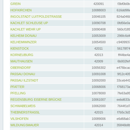
GREIN
420091
f3bf0b0b
HOFKIRCHEN
10088003
616dd98e
INGOLSTADT LUITPOLDSTRASSE
10046105
824a046b
KACHLET SCHLEUSE UP
10090708
0fd56e0a
KACHLET WEHR UP
10090408
560cf185
KELHEIM DONAU
10053009
296fc6d4
KELHEIMWINZER
10054500
c9409937
KIENSTOCK
42011
56178f74
KORNEUBURG
42013
ff44be4a
MAUTHAUSEN
42009
6b002fef
OBERNDORF
10056302
e476bcad
PASSAU DONAU
10091008
9f12c405
PASSAU ILZSTADT
10092000
33ceb441
PFATTER
10068006
f768173a
PFELLING
10078000
7fe63a95
REGENSBURG EISERNE BRÜCKE
10061007
eebd633a
SCHWABELWEIS
10062000
7644f1d7
THEBNERSTRASSL
42015
f7b5c3d3
VILSHOFEN
10089006
e6d68ab7
WILDUNGSMAUER
42014
35846b8b