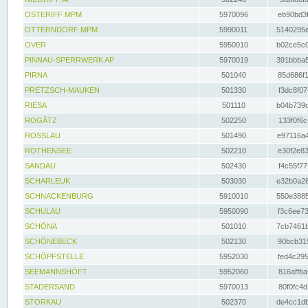
OSTERIFF MPM
5970096
eb90bd3f
OTTERNDORF MPM
5990011
5140295e
OVER
5950010
b02ce5c0
PINNAU-SPERRWERK AP
5970019
391bbba5
PIRNA
501040
85d686f1
PRETZSCH-MAUKEN
501330
f3dc8f07
RIESA
501110
b04b739d
ROGÄTZ
502250
133f0f6c
ROSSLAU
501490
e97116a4
ROTHENSEE
502210
e30f2e83
SANDAU
502430
f4c55f77
SCHARLEUK
503030
e32b0a28
SCHNACKENBURG
5910010
550e3885
SCHULAU
5950090
f3c6ee73
SCHÖNA
501010
7cb7461b
SCHÖNEBECK
502130
90bcb315
SCHÖPFSTELLE
5952030
fed4c295
SEEMANNSHÖFT
5952060
816affba
STADERSAND
5970013
80f0fc4d
STORKAU
502370
de4cc1db