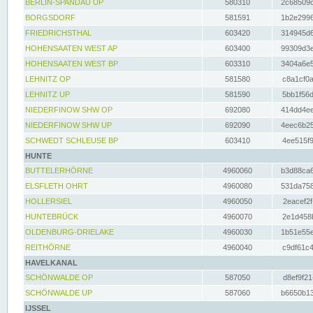
BERLIN-SPANDAU UP
580310
2c68509c
BORGSDORF
581591
1b2e2996
FRIEDRICHSTHAL
603420
314945d6
HOHENSAATEN WEST AP
603400
99309d3e
HOHENSAATEN WEST BP
603310
3404a6e5
LEHNITZ OP
581580
c8a1cf0a
LEHNITZ UP
581590
5bb1f56d
NIEDERFINOW SHW OP
692080
414dd4ee
NIEDERFINOW SHW UP
692090
4eec6b25
SCHWEDT SCHLEUSE BP
603410
4ee515f9
HUNTE
BUTTELERHÖRNE
4960060
b3d88ca6
ELSFLETH OHRT
4960080
531da758
HOLLERSIEL
4960050
2eacef2f
HUNTEBRÜCK
4960070
2e1d458b
OLDENBURG-DRIELAKE
4960030
1b51e55e
REITHÖRNE
4960040
c9df61c4
HAVELKANAL
SCHÖNWALDE OP
587050
d8ef9f21
SCHÖNWALDE UP
587060
b6650b13
IJSSEL