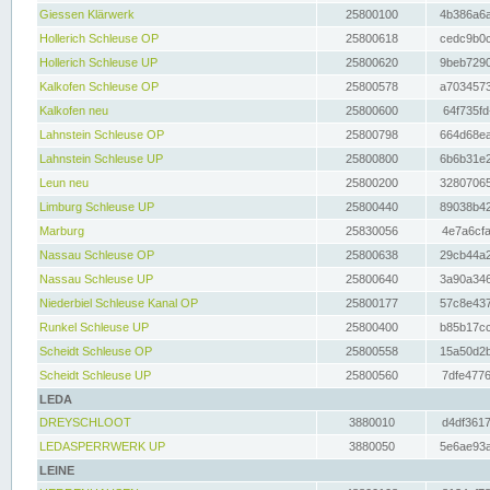
Giessen Klärwerk
25800100
4b386a6a
Hollerich Schleuse OP
25800618
cedc9b0c
Hollerich Schleuse UP
25800620
9beb7290
Kalkofen Schleuse OP
25800578
a7034573
Kalkofen neu
25800600
64f735fd
Lahnstein Schleuse OP
25800798
664d68ea
Lahnstein Schleuse UP
25800800
6b6b31e2
Leun neu
25800200
32807065
Limburg Schleuse UP
25800440
89038b42
Marburg
25830056
4e7a6cfa
Nassau Schleuse OP
25800638
29cb44a2
Nassau Schleuse UP
25800640
3a90a346
Niederbiel Schleuse Kanal OP
25800177
57c8e437
Runkel Schleuse UP
25800400
b85b17cc
Scheidt Schleuse OP
25800558
15a50d2b
Scheidt Schleuse UP
25800560
7dfe4776
LEDA
DREYSCHLOOT
3880010
d4df3617
LEDASPERRWERK UP
3880050
5e6ae93a
LEINE