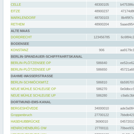
CELLE
48300105
b475386c
EITZE
48900237
47174d8f
MARKLENDORF
48700103
8b4f9f7c
RETHEM
48900204
5aaed954
ALTE MAAS
DORDRECHT
123456785
6c6f84c2
BODENSEE
KONSTANZ
906
aa9179c1
BERLIN-SPANDAUER-SCHIFFFAHRTSKANAL
BERLIN-PLÖTZENSEE OP
586640
ee52ce62
BERLIN-PLÖTZENSEE UP
586650
45721a68
DAHME-WASSERSTRASSE
BERLIN-SCHMÖCKWITZ
586810
6b595707
NEUE MÜHLE SCHLEUSE OP
586270
0e0dbcc9
NEUE MÜHLE SCHLEUSE UP
586280
c9a6c3bf
DORTMUND-EMS-KANAL
BERGESHÖVEDE
34000010
ade3a084
Groppenbruch
27700122
7bbdb421
HASEHUBBRÜCKE
3690010
04572010
HENRICHENBURG OW
27700111
70bee932