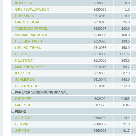
KOSEROW
9690093
0.0
GREIFSWALD-WIECK
9650073
1.0
FLENSBURG
9610010
4.0
LANGBALLIGAU
9610015
35.0
TIMMENDORF POEL
9630007
100.0
WISMAR-BAUMHAUS
9630008
100.0
HEILIGENHAFEN
9610070
123.0
KIEL-HOLTENAU
9610066
150.0
LT KIEL
9610050
177.75
NEUSTADT
9610080
263.0
MARIENLEUCHTE
9610075
284.7
KAPPELN
9610035
507.3
SCHLESWIG
9610040
540.0
ECKERNFÖRDE
9610045
612.0
PAREYER VERBINDUNGSKANAL
PAREY EP
502300
0.685
PAREY UP
587530
0.85
PEENE
AALBUDE
9660009
14.9
DEMMIN
9660007
31.8
JARMEN
9660005
61.7