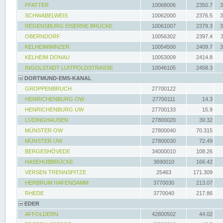
PFATTER
10068006
2350.7
3
SCHWABELWEIS
10062000
2376.5
3
REGENSBURG EISERNE BRÜCKE
10061007
2379.3
3
OBERNDORF
10056302
2397.4
KELHEIMWINZER
10054500
2409.7
3
KELHEIM DONAU
10053009
2414.8
INGOLSTADT LUITPOLDSTRASSE
10046105
2458.3
DORTMUND-EMS-KANAL
GROPPENBRUCH
27700122
HENRICHENBURG OW
27700111
14.3
HENRICHENBURG UW
27700133
15.9
LÜDINGHAUSEN
27800020
39.32
MÜNSTER OW
27800040
70.315
MÜNSTER UW
27800030
72.49
BERGESHÖVEDE
34000010
108.26
HASEHUBBRÜCKE
3690010
166.42
VERSEN TRENNSPITZE
25463
171.309
HERBRUM HAFENDAMM
3770030
213.07
RHEDE
3770040
217.86
EDER
AFFOLDERN
42800502
44.02