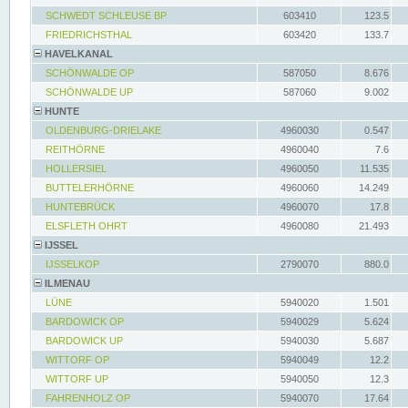
SCHWEDT SCHLEUSE BP
603410
123.5
FRIEDRICHSTHAL
603420
133.7
HAVELKANAL
SCHÖNWALDE OP
587050
8.676
SCHÖNWALDE UP
587060
9.002
HUNTE
OLDENBURG-DRIELAKE
4960030
0.547
REITHÖRNE
4960040
7.6
HOLLERSIEL
4960050
11.535
BUTTELERHÖRNE
4960060
14.249
HUNTEBRÜCK
4960070
17.8
ELSFLETH OHRT
4960080
21.493
IJSSEL
IJSSELKOP
2790070
880.0
ILMENAU
LÜNE
5940020
1.501
BARDOWICK OP
5940029
5.624
BARDOWICK UP
5940030
5.687
WITTORF OP
5940049
12.2
WITTORF UP
5940050
12.3
FAHRENHOLZ OP
5940070
17.64