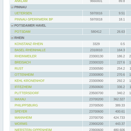
ANKLAM
9660001
89.8
PINNAU
UETERSEN
5970016
9.51
PINNAU-SPERRWERK BP
5970018
18.1
POTSDAMER HAVEL
POTSDAM
580412
26.63
RHEIN
KONSTANZ-RHEIN
3329
0.5
BASEL-RHEINHALLE
2310010
164.3
RHEINWEILER
23300130
186.2
2
BREISACH
23300320
227.6
1
RUST
23300580
254.2
OTTENHEIM
23300800
270.6
1
KEHL-KRONENHOF
23300900
292.2
1
IFFEZHEIM
23500600
336.2
PLITTERSDORF
23500700
340.2
1
MAXAU
23700200
362.327
PHILIPPSBURG
23700500
389.33
SPEYER
23700600
400.61
MANNHEIM
23700700
424.733
WORMS
23900200
443.37
NIERSTEIN-OPPENHEIM
23900600
480.606