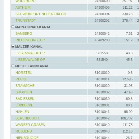
WÜRZBURG
24300600
251.97
ASTHEIM
24300406
311.22
1
SCHWEINFURT NEUER HAFEN
24300304
330.78
TRUNSTADT
24300202
378.44
2
MAIN-DONAU-KANAL
BAMBERG
24300042
7.31
2
RIEDENBURG_UP
13409200
151.2
3
MALZER KANAL
LIEBENWALDE UP
581550
43.3
LIEBENWALDE OP
581540
45.3
MITTELLANDKANAL
HÖRSTEL
31010010
0.6
RECKE
31010011
12.595
BRAMSCHE
31010020
31.95
BROXTEN
31010032
47.43
BAD ESSEN
31010030
60.8
LÜBBECKE
31010031
80.1
HAHLEN
31010041
98.09
BERENBUSCH
31010042
106.732
WARBER GRABEN
31010040
111.75
RUSBEND
31010043
112.16
NIENBRÜGGE
31010044
126.7