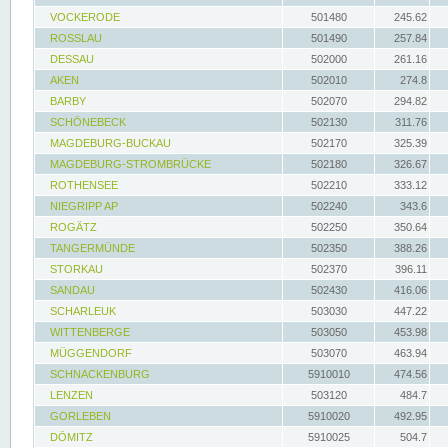
VOCKERODE
501480
245.62
ROSSLAU
501490
257.84
DESSAU
502000
261.16
AKEN
502010
274.8
BARBY
502070
294.82
SCHÖNEBECK
502130
311.76
MAGDEBURG-BUCKAU
502170
325.39
MAGDEBURG-STROMBRÜCKE
502180
326.67
ROTHENSEE
502210
333.12
NIEGRIPP AP
502240
343.6
ROGÄTZ
502250
350.64
TANGERMÜNDE
502350
388.26
STORKAU
502370
396.11
SANDAU
502430
416.06
SCHARLEUK
503030
447.22
WITTENBERGE
503050
453.98
MÜGGENDORF
503070
463.94
SCHNACKENBURG
5910010
474.56
LENZEN
503120
484.7
GORLEBEN
5910020
492.95
DÖMITZ
5910025
504.7