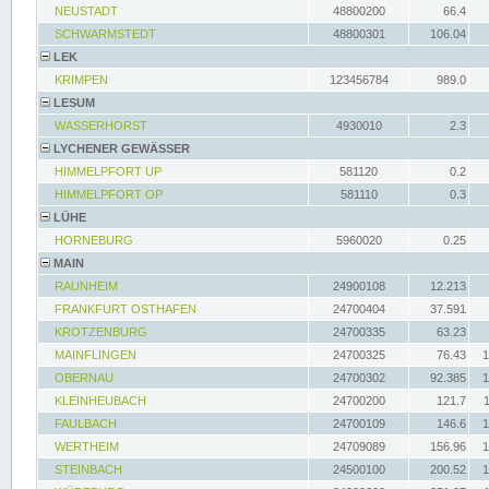
NEUSTADT
48800200
66.4
SCHWARMSTEDT
48800301
106.04
LEK
KRIMPEN
123456784
989.0
LESUM
WASSERHORST
4930010
2.3
LYCHENER GEWÄSSER
HIMMELPFORT UP
581120
0.2
HIMMELPFORT OP
581110
0.3
LÜHE
HORNEBURG
5960020
0.25
MAIN
RAUNHEIM
24900108
12.213
FRANKFURT OSTHAFEN
24700404
37.591
KROTZENBURG
24700335
63.23
MAINFLINGEN
24700325
76.43
1
OBERNAU
24700302
92.385
1
KLEINHEUBACH
24700200
121.7
FAULBACH
24700109
146.6
1
WERTHEIM
24709089
156.96
1
STEINBACH
24500100
200.52
1