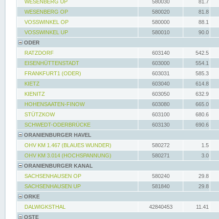
WESENBERG UP
580030
81.7
WESENBERG OP
580020
81.8
VOSSWINKEL OP
580000
88.1
VOSSWINKEL UP
580010
90.0
ODER
RATZDORF
603140
542.5
EISENHÜTTENSTADT
603000
554.1
FRANKFURT1 (ODER)
603031
585.3
KIETZ
603040
614.8
KIENITZ
603050
632.9
HOHENSAATEN-FINOW
603080
665.0
STÜTZKOW
603100
680.6
SCHWEDT-ODERBRÜCKE
603130
690.6
ORANIENBURGER HAVEL
OHV KM 1.467 (BLAUES WUNDER)
580272
1.5
OHV KM 3.014 (HOCHSPANNUNG)
580271
3.0
ORANIENBURGER KANAL
SACHSENHAUSEN OP
580240
29.8
SACHSENHAUSEN UP
581840
29.8
ORKE
DALWIGKSTHAL
42840453
11.41
OSTE