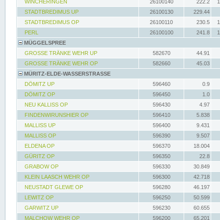
WINCHERINGEN
26100140
222.2
1
STADTBREDIMUS UP
26100130
229.44
STADTBREDIMUS OP
26100110
230.5
1
PERL
26100100
241.8
1
MÜGGELSPREE
GROSSE TRÄNKE WEHR UP
582670
44.91
GROSSE TRÄNKE WEHR OP
582660
45.03
MÜRITZ-ELDE-WASSERSTRASSE
DÖMITZ UP
596460
0.9
DÖMITZ OP
596450
1.0
NEU KALLISS OP
596430
4.97
FINDENWIRUNSHIER OP
596410
5.838
MALLISS UP
596400
9.431
MALLISS OP
596390
9.507
ELDENA OP
596370
18.004
GÜRITZ OP
596350
22.8
GRABOW OP
596330
30.849
KLEIN LAASCH WEHR OP
596300
42.718
NEUSTADT GLEWE OP
596280
46.197
LEWITZ OP
596250
50.599
GARWITZ UP
596230
60.655
MALCHOW WEHR OP
596200
65.201