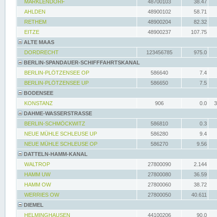
MARKLENDORF
48700103
38.47
AHLDEN
48900102
58.71
RETHEM
48900204
82.32
EITZE
48900237
107.75
ALTE MAAS
DORDRECHT
123456785
975.0
BERLIN-SPANDAUER-SCHIFFFAHRTSKANAL
BERLIN-PLÖTZENSEE OP
586640
7.4
BERLIN-PLÖTZENSEE UP
586650
7.5
BODENSEE
KONSTANZ
906
0.0
3
DAHME-WASSERSTRASSE
BERLIN-SCHMÖCKWITZ
586810
0.3
NEUE MÜHLE SCHLEUSE UP
586280
9.4
NEUE MÜHLE SCHLEUSE OP
586270
9.56
DATTELN-HAMM-KANAL
WALTROP
27800090
2.144
HAMM UW
27800080
36.59
HAMM OW
27800060
38.72
WERRIES OW
27800050
40.611
DIEMEL
HELMINGHAUSEN
44100206
90.0