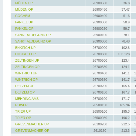
MÜDEN UP
26900500
36.8
MÜDEN OP
26900480
37.47
COCHEM
26900400
51.6
FANKEL UP
26900300
58.9
FANKEL OP
26900280
59.7
SANKT ALDEGUND UP
26900100
78.1
SANKT ALDEGUND OP
26900080
78.48
ENKIRCH UP
26700900
102.6
ENKIRCH OP
26700880
103.128
ZELTINGEN UP
26700600
123.4
ZELTINGEN OP
26700580
124.1
WINTRICH UP
26700400
141.1
1
WINTRICH OP
26700380
141.7
1
DETZEM UP
26700200
165.4
DETZEM OP
26700180
167.7
MEHRING AMS
26700100
171.7
RUWER
26500150
185.94
1
TRIER UP
26500100
195.3
1
TRIER OP
26500080
196.2
1
GREVENMACHER UP
26100200
212.5
1
GREVENMACHER OP
2610180
213.3
1