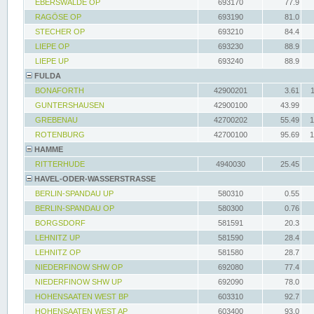
EBERSWALDE OP
693170
77.9
RAGÖSE OP
693190
81.0
STECHER OP
693210
84.4
LIEPE OP
693230
88.9
LIEPE UP
693240
88.9
FULDA
BONAFORTH
42900201
3.61
GUNTERSHAUSEN
42900100
43.99
GREBENAU
42700202
55.49
1
ROTENBURG
42700100
95.69
1
HAMME
RITTERHUDE
4940030
25.45
HAVEL-ODER-WASSERSTRASSE
BERLIN-SPANDAU UP
580310
0.55
BERLIN-SPANDAU OP
580300
0.76
BORGSDORF
581591
20.3
LEHNITZ UP
581590
28.4
LEHNITZ OP
581580
28.7
NIEDERFINOW SHW OP
692080
77.4
NIEDERFINOW SHW UP
692090
78.0
HOHENSAATEN WEST BP
603310
92.7
HOHENSAATEN WEST AP
603400
93.0