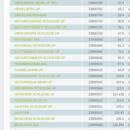
WIEBLINGEN WEHR UP NEU
23800780
22.4
HEIDELBERG UP
23800760
26.1
1
ZIEGELHAUSEN AMS
23800745
29.4
1
NECKARGEMÜND SCHLEUSE UP
23800740
30.8
1
NECKARSTEINACH SCHLEUSE UP
23800720
39.1
1
HIRSCHHORN SCHLEUSE UP
23800700
47.5
ROCKENAU SKA
23800690
60.7
ROCKENAU SCHLEUSE UP
23800680
61.3
GUTTENBACH SCHLEUSE UP
23800660
72.1
1
NECKARZIMMERN SCHLEUSE UP
23800640
85.9
1
HASSMERSHEIM AMS
23800630
87.5
1
GUNDELSHEIM UP
23800620
93.8
1
KOCHENDORF SCHLEUSE UP
23800600
103.8
1
NECKARSULM WEHR UP
23800580
107.0
1
HEILBRONN SCHLEUSE UP
23800560
113.3
1
HORKHEIM SCHLEUSE UP
23800557
117.435
1
HORKHEIM WEHR UP
23800520
119.8
1
LAUFFEN SCHLEUSE UP
23800501
125.1
1
LAUFFEN
23800500
125.43
1
BESIGHEIM SCHLEUSE UP
23800480
136.2
1
BESIGHEIM SKA
23800460
136.284
1