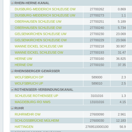
RHEIN-HERNE-KANAL
DUISBURG-MEIDERICH SCHLEUSE OW
27700262
0.869
DUISBURG-MEIDERICH SCHLEUSE UW
27700273
1.1
OBERHAUSEN SCHLEUSE UW
27700251
5.189
OBERHAUSEN SCHLEUSE OW
27700240
5.734
GELSENKIRCHEN SCHLEUSE UW
27700230
23.069
GELSENKIRCHEN SCHLEUSE OW
27700229
23.566
WANNE EICKEL SCHLEUSE UW
27700218
30.907
WANNE EICKEL SCHLEUSE OW
27700193
31.47
HERNE UW
27700160
36.825
HERNE OW
27700150
37.35
RHEINSBERGER GEWÄSSER
WOLFSBRUCH OP
589000
2.3
WOLFSBRUCH UP
589010
2.5
ROTHENSEER-VERBINDUNGSKANAL
SCHLEUSE ROTHENSEE UP
3101016
1.3
MAGDEBURG-RO NWS
13101016
4.15
RUHR
RUHRWEHR OW
27600090
2.961
SCHLOSSBRÜCKE MÜLHEIM
27600030
12.183
HATTINGEN
2769510000100
56.9