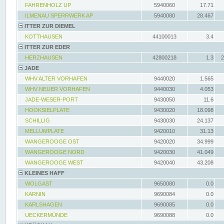
FAHRENHOLZ UP
5940060
17.71
ILMENAU SPERRWERK AP
5940080
28.467
ITTER ZUR DIEMEL
KOTTHAUSEN
44100013
3.4
ITTER ZUR EDER
HERZHAUSEN
42800218
1.3
2
JADE
WHV ALTER VORHAFEN
9440020
1.565
WHV NEUER VORHAFEN
9440030
4.053
JADE-WESER-PORT
9430050
11.6
HOOKSIELPLATE
9430020
18.098
SCHILLIG
9430030
24.137
MELLUMPLATE
9420010
31.13
WANGEROOGE OST
9420020
34.999
WANGEROOGE NORD
9420030
41.049
WANGEROOGE WEST
9420040
43.208
KLEINES HAFF
WOLGAST
9650080
0.0
KARNIN
9690084
0.0
KARLSHAGEN
9690085
0.0
UECKERMÜNDE
9690088
0.0