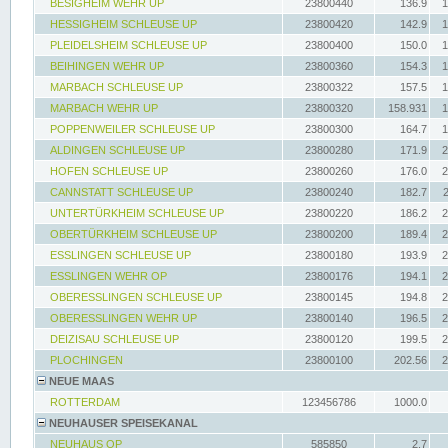
BESIGHEIM WEHR UP
23800440
136.9
1
HESSIGHEIM SCHLEUSE UP
23800420
142.9
1
PLEIDELSHEIM SCHLEUSE UP
23800400
150.0
1
BEIHINGEN WEHR UP
23800360
154.3
1
MARBACH SCHLEUSE UP
23800322
157.5
1
MARBACH WEHR UP
23800320
158.931
1
POPPENWEILER SCHLEUSE UP
23800300
164.7
1
ALDINGEN SCHLEUSE UP
23800280
171.9
2
HOFEN SCHLEUSE UP
23800260
176.0
2
CANNSTATT SCHLEUSE UP
23800240
182.7
UNTERTÜRKHEIM SCHLEUSE UP
23800220
186.2
2
OBERTÜRKHEIM SCHLEUSE UP
23800200
189.4
2
ESSLINGEN SCHLEUSE UP
23800180
193.9
2
ESSLINGEN WEHR OP
23800176
194.1
2
OBERESSLINGEN SCHLEUSE UP
23800145
194.8
2
OBERESSLINGEN WEHR UP
23800140
196.5
2
DEIZISAU SCHLEUSE UP
23800120
199.5
2
PLOCHINGEN
23800100
202.56
2
NEUE MAAS
ROTTERDAM
123456786
1000.0
NEUHAUSER SPEISEKANAL
NEUHAUS OP
585850
2.7