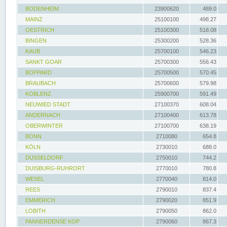
BODENHEIM
23900620
489.0
MAINZ
25100100
498.27
OESTRICH
25100300
518.08
BINGEN
25300200
528.36
KAUB
25700100
546.23
SANKT GOAR
25700300
556.43
BOPPARD
25700500
570.45
BRAUBACH
25700600
579.98
KOBLENZ
25900700
591.49
NEUWIED STADT
27100370
608.04
ANDERNACH
27100400
613.78
OBERWINTER
27100700
638.19
BONN
2710080
654.8
KÖLN
2730010
688.0
DÜSSELDORF
2750010
744.2
DUISBURG-RUHRORT
2770010
780.8
WESEL
2770040
814.0
REES
2790010
837.4
EMMERICH
2790020
851.9
LOBITH
2790050
862.0
PANNERDENSE KOP
2790060
867.3