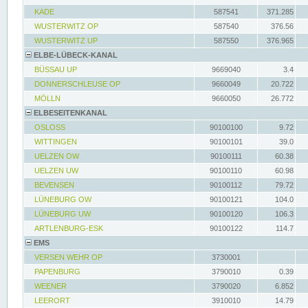
KADE
587541
371.285
WUSTERWITZ OP
587540
376.56
WUSTERWITZ UP
587550
376.965
ELBE-LÜBECK-KANAL
BÜSSAU UP
9669040
3.4
DONNERSCHLEUSE OP
9660049
20.722
MÖLLN
9660050
26.772
ELBESEITENKANAL
OSLOSS
90100100
9.72
WITTINGEN
90100101
39.0
UELZEN OW
90100111
60.38
UELZEN UW
90100110
60.98
BEVENSEN
90100112
79.72
LÜNEBURG OW
90100121
104.0
LÜNEBURG UW
90100120
106.3
ARTLENBURG-ESK
90100122
114.7
EMS
VERSEN WEHR OP
3730001
PAPENBURG
3790010
0.39
WEENER
3790020
6.852
LEERORT
3910010
14.79