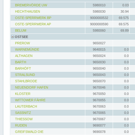
BREMERVÖRDE UW
5980010
0.03
HECHTHAUSEN
5980030
30.94
OSTE-SPERRWERK BP
9000000532
69.575
OSTE-SPERRWERK AP
9000000590
69.575
BELUM
5980060
69.89
OSTSEE
PREROW
9650027
WARNEMÜNDE
9640015
0.0
ALTHAGEN
9650024
0.0
BARTH
9650030
0.0
BARHÖFT
9650040
0.0
STRALSUND
9650043
0.0
STAHLBRODE
9650070
0.0
NEUENDORF HAFEN
9670046
0.0
KLOSTER
9670050
0.0
WITTOWER FÄHRE
9670055
0.0
LAUTERBACH
9670063
0.0
SASSNITZ
9670065
0.0
THIESSOW
9670067
0.0
RUDEN
9690077
0.0
GREIFSWALD OIE
9690078
0.0