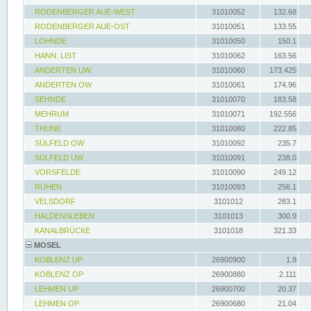
RODENBERGER AUE-WEST
31010052
132.68
RODENBERGER AUE-OST
31010051
133.55
LOHNDE
31010050
150.1
HANN. LIST
31010062
163.56
ANDERTEN UW
31010060
173.425
ANDERTEN OW
31010061
174.96
SEHNDE
31010070
183.58
MEHRUM
31010071
192.556
THUNE
31010080
222.85
SÜLFELD OW
31010092
235.7
SÜLFELD UW
31010091
238.0
VORSFELDE
31010090
249.12
RÜHEN
31010093
256.1
VELSDORF
3101012
283.1
HALDENSLEBEN
3101013
300.9
KANALBRÜCKE
3101018
321.33
MOSEL
KOBLENZ UP
26900900
1.9
KOBLENZ OP
26900880
2.111
LEHMEN UP
26900700
20.37
LEHMEN OP
26900680
21.04