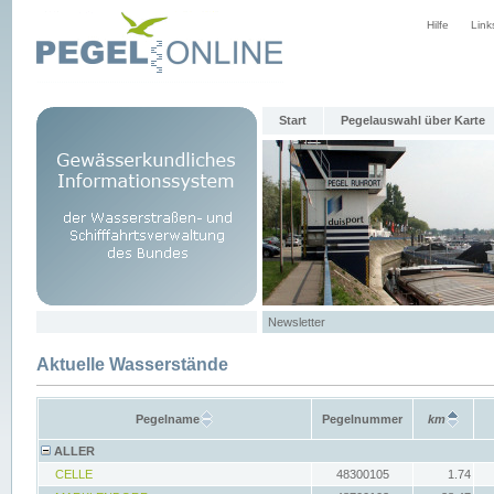
Hilfe
Link
Start
Pegelauswahl über Karte
Newsletter
Aktuelle Wasserstände
Pegelname
Pegelnummer
km
ALLER
CELLE
48300105
1.74