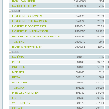
EDERTALSPERRE
42800310
49.2
SCHMITTLOTHEIM
42800309
74.5
EIDER
LEXFÄHRE OBERWASSER
9520020
26.09
LEXFÄHRE UNTERWASSER
9520030
26.09
NORDFELD OBERWASSER
9520040
78.19
NORDFELD UNTERWASSER
9520050
78.312
FRIEDRICHSTADT STRASSENBRÜCKE
9520060
83.14
TÖNNING
9520070
99.8
EIDER-SPERRWERK BP
9520081
110.1
ELBE
SCHÖNA
501010
2.05
PIRNA
501040
34.67
1
DRESDEN
501060
55.63
1
MEISSEN
501080
82.2
RIESA
501110
108.4
MÜHLBERG
501160
128.02
TORGAU
501261
154.15
PRETZSCH-MAUKEN
501330
184.45
ELSTER
501390
200.15
WITTENBERG
501420
214.14
COSWIG
501470
236.31