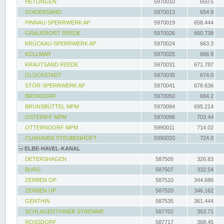
HETLINGEN
5970010
650.5
STADERSAND
5970013
654.9
PINNAU-SPERRWERK AP
5970019
658.444
GRAUERORT REEDE
5970026
660.738
KRÜCKAU-SPERRWERK AP
5970024
663.3
KOLLMAR
5970025
666.9
KRAUTSAND REEDE
5970031
671.787
GLÜCKSTADT
5970035
674.0
STÖR-SPERRWERK AP
5970041
678.636
BROKDORF
5970050
684.2
BRUNSBÜTTEL MPM
5970094
695.214
OSTERIFF MPM
5970096
703.44
OTTERNDORF MPM
5990011
714.02
CUXHAVEN STEUBENHÖFT
5990020
724.0
ELBE-HAVEL-KANAL
DETERSHAGEN
587505
326.83
BURG
587507
332.54
ZERBEN OP
587510
344.686
ZERBEN UP
587520
346.162
GENTHIN
587535
361.444
SCHLAGENTHINER STREMME
587702
363.71
ROSSDORF
587717
368.45