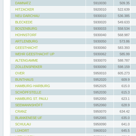
DAMNATZ
5910030
509.35
HITZACKER
5920010
522.639
NEU DARCHAU
5930010
536.385
BLECKEDE
5930020
549.633
BOIZENBURG
5930033
558.534
HOHNSTORF
5930040
568.987
ARTLENBURG
5930050
573.86
GEESTHACHT
5930060
583.393
WEHR GEESTHACHT UP
5930062
585.99
ALTENGAMME
5930070
588.787
ZOLLENSPIEKER
5930090
598.159
OVER
5950010
605.273
BUNTHAUS
5952020
609.9
HAMBURG-HARBURG
5952025
615.0
SCHÖPFSTELLE
5952030
615.3
HAMBURG ST. PAULI
5952050
623.1
SEEMANNSHÖFT
5952060
628.9
CRANZ
5950070
634.42
BLANKENESE UF
5952065
635.0
SCHULAU
5950090
641.0
LÜHORT
5960010
645.5