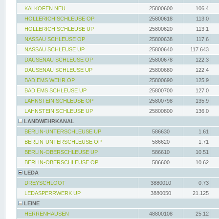
KALKOFEN NEU
25800600
106.4
HOLLERICH SCHLEUSE OP
25800618
113.0
HOLLERICH SCHLEUSE UP
25800620
113.1
NASSAU SCHLEUSE OP
25800638
117.6
NASSAU SCHLEUSE UP
25800640
117.643
DAUSENAU SCHLEUSE OP
25800678
122.3
DAUSENAU SCHLEUSE UP
25800680
122.4
BAD EMS WEHR OP
25800690
125.9
BAD EMS SCHLEUSE UP
25800700
127.0
LAHNSTEIN SCHLEUSE OP
25800798
135.9
LAHNSTEIN SCHLEUSE UP
25800800
136.0
LANDWEHRKANAL
BERLIN-UNTERSCHLEUSE UP
586630
1.61
BERLIN-UNTERSCHLEUSE OP
586620
1.71
BERLIN-OBERSCHLEUSE UP
586610
10.51
BERLIN-OBERSCHLEUSE OP
586600
10.62
LEDA
DREYSCHLOOT
3880010
0.73
LEDASPERRWERK UP
3880050
21.125
LEINE
HERRENHAUSEN
48800108
25.12