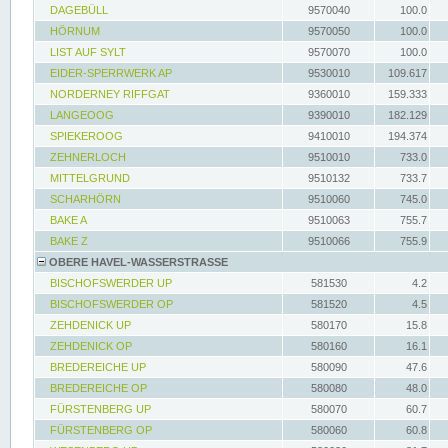
DAGEBÜLL
9570040
100.0
HÖRNUM
9570050
100.0
LIST AUF SYLT
9570070
100.0
EIDER-SPERRWERK AP
9530010
109.617
NORDERNEY RIFFGAT
9360010
159.333
LANGEOOG
9390010
182.129
SPIEKEROOG
9410010
194.374
ZEHNERLOCH
9510010
733.0
MITTELGRUND
9510132
733.7
SCHARHÖRN
9510060
745.0
BAKE A
9510063
755.7
BAKE Z
9510066
755.9
OBERE HAVEL-WASSERSTRASSE
BISCHOFSWERDER UP
581530
4.2
BISCHOFSWERDER OP
581520
4.5
ZEHDENICK UP
580170
15.8
ZEHDENICK OP
580160
16.1
BREDEREICHE UP
580090
47.6
BREDEREICHE OP
580080
48.0
FÜRSTENBERG UP
580070
60.7
FÜRSTENBERG OP
580060
60.8