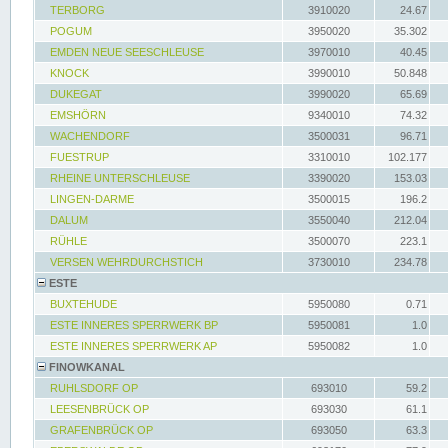
TERBORG
3910020
24.67
POGUM
3950020
35.302
EMDEN NEUE SEESCHLEUSE
3970010
40.45
KNOCK
3990010
50.848
DUKEGAT
3990020
65.69
EMSHÖRN
9340010
74.32
WACHENDORF
3500031
96.71
FUESTRUP
3310010
102.177
RHEINE UNTERSCHLEUSE
3390020
153.03
LINGEN-DARME
3500015
196.2
DALUM
3550040
212.04
RÜHLE
3500070
223.1
VERSEN WEHRDURCHSTICH
3730010
234.78
ESTE
BUXTEHUDE
5950080
0.71
ESTE INNERES SPERRWERK BP
5950081
1.0
ESTE INNERES SPERRWERK AP
5950082
1.0
FINOWKANAL
RUHLSDORF OP
693010
59.2
LEESENBRÜCK OP
693030
61.1
GRAFENBRÜCK OP
693050
63.3