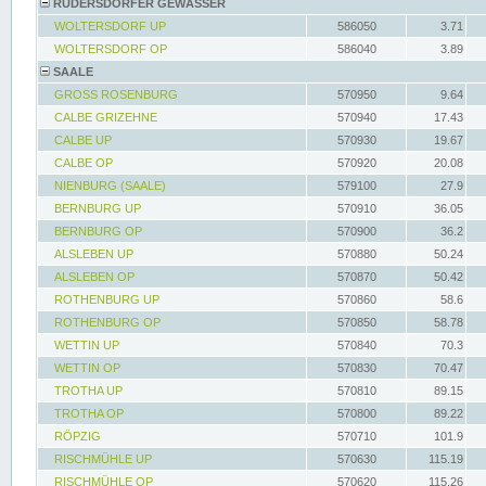
RÜDERSDORFER GEWÄSSER
WOLTERSDORF UP
586050
3.71
WOLTERSDORF OP
586040
3.89
SAALE
GROSS ROSENBURG
570950
9.64
CALBE GRIZEHNE
570940
17.43
CALBE UP
570930
19.67
CALBE OP
570920
20.08
NIENBURG (SAALE)
579100
27.9
BERNBURG UP
570910
36.05
BERNBURG OP
570900
36.2
ALSLEBEN UP
570880
50.24
ALSLEBEN OP
570870
50.42
ROTHENBURG UP
570860
58.6
ROTHENBURG OP
570850
58.78
WETTIN UP
570840
70.3
WETTIN OP
570830
70.47
TROTHA UP
570810
89.15
TROTHA OP
570800
89.22
RÖPZIG
570710
101.9
RISCHMÜHLE UP
570630
115.19
RISCHMÜHLE OP
570620
115.26