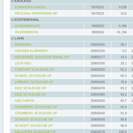
KRÜCKAU
ELMSHORN HAFEN
5970022
0.028
KRÜCKAU-SPERRWERK BP
5970023
10.5
KÜSTENKANAL
HUNDSMÜHLEN
4960020
5.188
HILKENBROOK
3800010
41.194
LAHN
MARBURG
25830056
-38.7
GIESSEN KLÄRWERK
25800100
-3.2
1
NIEDERBIEL SCHLEUSE KANAL OP
25800177
19.3
1
LEUN NEU
25800200
25.1
1
FÜRFURT SCHLEUSE UP
25800300
51.2
RUNKEL SCHLEUSE UP
25800400
65.3
LIMBURG SCHLEUSE UP
25800440
76.6
1
DIEZ SCHLEUSE OP
25800478
83.2
1
DIEZ SCHLEUSE UP
25800480
83.2
1
DIEZ HAFEN
25800500
83.7
1
CRAMBERG SCHLEUSE OP
25800538
91.8
CRAMBERG SCHLEUSE UP
25800540
91.8
SCHEIDT SCHLEUSE OP
25800558
96.8
SCHEIDT SCHLEUSE UP
25800560
96.8
KALKOFEN SCHLEUSE OP
25800578
105.6