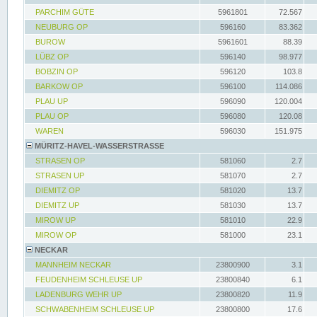
PARCHIM GÜTE
5961801
72.567
NEUBURG OP
596160
83.362
BUROW
5961601
88.39
LÜBZ OP
596140
98.977
BOBZIN OP
596120
103.8
BARKOW OP
596100
114.086
PLAU UP
596090
120.004
PLAU OP
596080
120.08
WAREN
596030
151.975
MÜRITZ-HAVEL-WASSERSTRASSE
STRASEN OP
581060
2.7
STRASEN UP
581070
2.7
DIEMITZ OP
581020
13.7
DIEMITZ UP
581030
13.7
MIROW UP
581010
22.9
MIROW OP
581000
23.1
NECKAR
MANNHEIM NECKAR
23800900
3.1
FEUDENHEIM SCHLEUSE UP
23800840
6.1
LADENBURG WEHR UP
23800820
11.9
SCHWABENHEIM SCHLEUSE UP
23800800
17.6