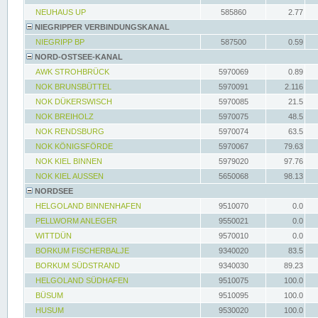
NEUHAUS UP
585860
2.77
NIEGRIPPER VERBINDUNGSKANAL
NIEGRIPP BP
587500
0.59
NORD-OSTSEE-KANAL
AWK STROHBRÜCK
5970069
0.89
NOK BRUNSBÜTTEL
5970091
2.116
NOK DÜKERSWISCH
5970085
21.5
NOK BREIHOLZ
5970075
48.5
NOK RENDSBURG
5970074
63.5
NOK KÖNIGSFÖRDE
5970067
79.63
NOK KIEL BINNEN
5979020
97.76
NOK KIEL AUSSEN
5650068
98.13
NORDSEE
HELGOLAND BINNENHAFEN
9510070
0.0
PELLWORM ANLEGER
9550021
0.0
WITTDÜN
9570010
0.0
BORKUM FISCHERBALJE
9340020
83.5
BORKUM SÜDSTRAND
9340030
89.23
HELGOLAND SÜDHAFEN
9510075
100.0
BÜSUM
9510095
100.0
HUSUM
9530020
100.0