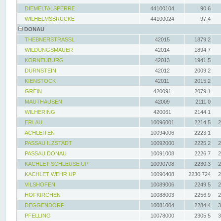
DIEMELTALSPERRE
44100104
90.6
WILHELMSBRÜCKE
44100024
97.4
DONAU
THEBNERSTRASSL
42015
1879.2
WILDUNGSMAUER
42014
1894.7
KORNEUBURG
42013
1941.5
DÜRNSTEIN
42012
2009.2
KIENSTOCK
42011
2015.2
GREIN
420091
2079.1
MAUTHAUSEN
42009
2111.0
WILHERING
420061
2144.1
ERLAU
10096001
2214.5
2
ACHLEITEN
10094006
2223.1
PASSAU ILZSTADT
10092000
2225.2
2
PASSAU DONAU
10091008
2226.7
2
KACHLET SCHLEUSE UP
10090708
2230.3
2
KACHLET WEHR UP
10090408
2230.724
2
VILSHOFEN
10089006
2249.5
2
HOFKIRCHEN
10088003
2256.9
2
DEGGENDORF
10081004
2284.4
3
PFELLING
10078000
2305.5
3