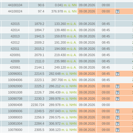
44100104
90.6
0.041
m. ü. NN
09.08.2026
09:00
44100024
97.4
376.978
m. ü. NN
09.08.2026
09:00
42015
1879.2
133.260
m ü. A.
09.08.2026
08:45
42014
1894.7
139.480
m ü. A.
09.08.2026
08:45
42013
1941.5
159.870
m ü. A.
09.08.2026
08:45
42012
2009.2
191.200
m ü. A.
09.08.2026
08:45
42011
2015.2
194.000
m ü. A.
09.08.2026
08:45
420091
2079.1
219.430
m ü. A.
09.08.2026
08:45
42009
2111.0
235.980
m ü. A.
09.08.2026
08:45
420061
2144.1
249.120
m ü. A.
09.08.2026
08:45
10096001
2214.5
282.648
m. ü. NHN
09.08.2026
08:45
10094006
2223.1
287.700
m. ü. NN
09.08.2026
08:45
10092000
2225.2
286.212
m. ü. NHN
09.08.2026
09:00
10091008
2226.7
286.439
m. ü. NHN
09.08.2026
09:00
10090708
2230.3
289.978
m. ü. NHN
09.08.2026
09:00
10090408
2230.724
289.978
m. ü. NHN
09.08.2026
09:00
10089006
2249.5
297.043
m. ü. NHN
09.08.2026
09:00
10088003
2256.9
299.575
m. ü. NHN
09.08.2026
09:00
10081004
2284.4
306.972
m. ü. NHN
09.08.2026
09:00
10078000
2305.5
308.123
m. ü. NHN
09.08.2026
09:00