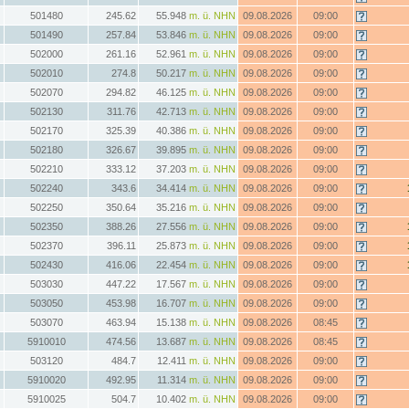
501480
245.62
55.948
m. ü. NHN
09.08.2026
09:00
501490
257.84
53.846
m. ü. NHN
09.08.2026
09:00
502000
261.16
52.961
m. ü. NHN
09.08.2026
09:00
502010
274.8
50.217
m. ü. NHN
09.08.2026
09:00
502070
294.82
46.125
m. ü. NHN
09.08.2026
09:00
502130
311.76
42.713
m. ü. NHN
09.08.2026
09:00
502170
325.39
40.386
m. ü. NHN
09.08.2026
09:00
502180
326.67
39.895
m. ü. NHN
09.08.2026
09:00
502210
333.12
37.203
m. ü. NHN
09.08.2026
09:00
502240
343.6
34.414
m. ü. NHN
09.08.2026
09:00
502250
350.64
35.216
m. ü. NHN
09.08.2026
09:00
502350
388.26
27.556
m. ü. NHN
09.08.2026
09:00
502370
396.11
25.873
m. ü. NHN
09.08.2026
09:00
502430
416.06
22.454
m. ü. NHN
09.08.2026
09:00
503030
447.22
17.567
m. ü. NHN
09.08.2026
09:00
503050
453.98
16.707
m. ü. NHN
09.08.2026
09:00
503070
463.94
15.138
m. ü. NHN
09.08.2026
08:45
5910010
474.56
13.687
m. ü. NHN
09.08.2026
08:45
503120
484.7
12.411
m. ü. NHN
09.08.2026
09:00
5910020
492.95
11.314
m. ü. NHN
09.08.2026
09:00
5910025
504.7
10.402
m. ü. NHN
09.08.2026
09:00