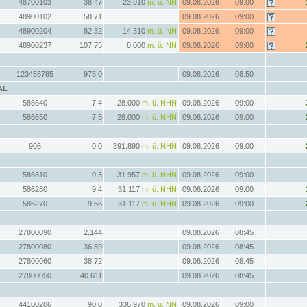
48700103
38.47
23.010
m. ü. NN
09.08.2026
09:00
48900102
58.71
09.08.2026
09:00
48900204
82.32
14.310
m. ü. NN
09.08.2026
09:00
48900237
107.75
8.000
m. ü. NN
09.08.2026
09:00
123456785
975.0
09.08.2026
08:50
AL
586640
7.4
28.000
m. ü. NHN
09.08.2026
09:00
586650
7.5
28.000
m. ü. NHN
09.08.2026
09:00
906
0.0
391.890
m. ü. NHN
09.08.2026
09:00
586810
0.3
31.957
m. ü. NHN
09.08.2026
09:00
586280
9.4
31.117
m. ü. NHN
09.08.2026
09:00
586270
9.56
31.117
m. ü. NHN
09.08.2026
09:00
27800090
2.144
09.08.2026
08:45
27800080
36.59
09.08.2026
08:45
27800060
38.72
09.08.2026
08:45
27800050
40.611
09.08.2026
08:45
44100206
90.0
336.970
m. ü. NN
09.08.2026
09:00