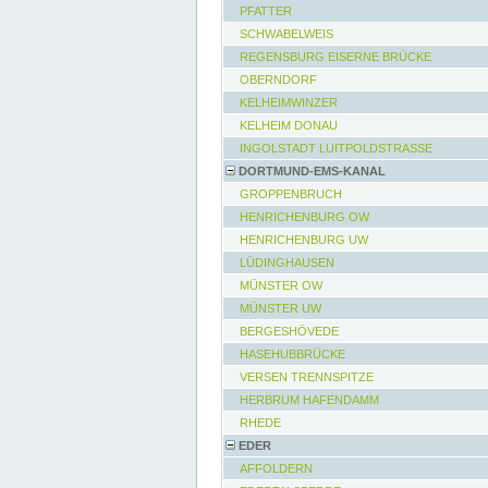
PFATTER
SCHWABELWEIS
REGENSBURG EISERNE BRÜCKE
OBERNDORF
KELHEIMWINZER
KELHEIM DONAU
INGOLSTADT LUITPOLDSTRASSE
DORTMUND-EMS-KANAL
GROPPENBRUCH
HENRICHENBURG OW
HENRICHENBURG UW
LÜDINGHAUSEN
MÜNSTER OW
MÜNSTER UW
BERGESHÖVEDE
HASEHUBBRÜCKE
VERSEN TRENNSPITZE
HERBRUM HAFENDAMM
RHEDE
EDER
AFFOLDERN