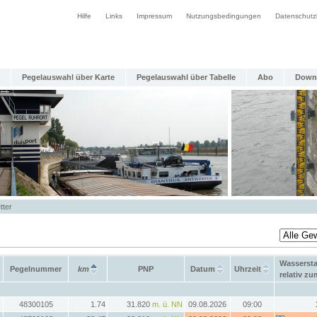
Hilfe
Links
Impressum
Nutzungsbedingungen
Datenschutz
Pegelauswahl über Karte
Pegelauswahl über Tabelle
Abo
Down
tter
Wasserst
Pegelnummer
km
PNP
Datum
Uhrzeit
relativ z
48300105
1.74
31.820
m. ü. NN
09.08.2026
09:00