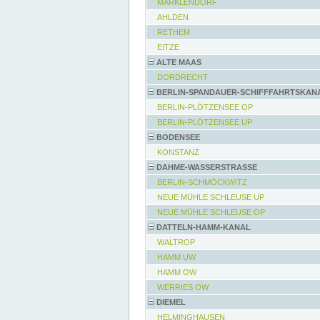
MARKLENDORF
AHLDEN
RETHEM
EITZE
ALTE MAAS
DORDRECHT
BERLIN-SPANDAUER-SCHIFFFAHRTSKAN
BERLIN-PLÖTZENSEE OP
BERLIN-PLÖTZENSEE UP
BODENSEE
KONSTANZ
DAHME-WASSERSTRASSE
BERLIN-SCHMÖCKWITZ
NEUE MÜHLE SCHLEUSE UP
NEUE MÜHLE SCHLEUSE OP
DATTELN-HAMM-KANAL
WALTROP
HAMM UW
HAMM OW
WERRIES OW
DIEMEL
HELMINGHAUSEN