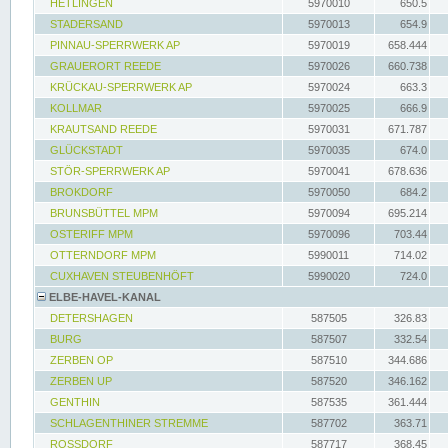
HETLINGEN
5970010
650.5
STADERSAND
5970013
654.9
PINNAU-SPERRWERK AP
5970019
658.444
GRAUERORT REEDE
5970026
660.738
KRÜCKAU-SPERRWERK AP
5970024
663.3
KOLLMAR
5970025
666.9
KRAUTSAND REEDE
5970031
671.787
GLÜCKSTADT
5970035
674.0
STÖR-SPERRWERK AP
5970041
678.636
BROKDORF
5970050
684.2
BRUNSBÜTTEL MPM
5970094
695.214
OSTERIFF MPM
5970096
703.44
OTTERNDORF MPM
5990011
714.02
CUXHAVEN STEUBENHÖFT
5990020
724.0
ELBE-HAVEL-KANAL
DETERSHAGEN
587505
326.83
BURG
587507
332.54
ZERBEN OP
587510
344.686
ZERBEN UP
587520
346.162
GENTHIN
587535
361.444
SCHLAGENTHINER STREMME
587702
363.71
ROSSDORF
587717
368.45