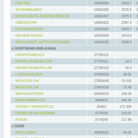
PFATTER
10068006
2350.7
SCHWABELWEIS
10062000
2376.5
REGENSBURG EISERNE BRÜCKE
10061007
2379.3
OBERNDORF
10056302
2397.4
KELHEIMWINZER
10054500
2409.7
KELHEIM DONAU
10053009
2414.8
INGOLSTADT LUITPOLDSTRASSE
10046105
2458.3
DORTMUND-EMS-KANAL
GROPPENBRUCH
27700122
HENRICHENBURG OW
27700111
14.3
HENRICHENBURG UW
27700133
15.9
LÜDINGHAUSEN
27800020
39.32
MÜNSTER OW
27800040
70.315
MÜNSTER UW
27800030
72.49
BERGESHÖVEDE
34000010
108.26
HASEHUBBRÜCKE
3690010
166.42
VERSEN TRENNSPITZE
25463
171.309
HERBRUM HAFENDAMM
3770030
213.07
RHEDE
3770040
217.86
EDER
AFFOLDERN
42800502
44.02