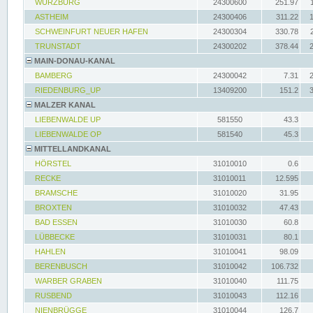
WÜRZBURG
24300600
251.97
ASTHEIM
24300406
311.22
SCHWEINFURT NEUER HAFEN
24300304
330.78
TRUNSTADT
24300202
378.44
MAIN-DONAU-KANAL
BAMBERG
24300042
7.31
RIEDENBURG_UP
13409200
151.2
MALZER KANAL
LIEBENWALDE UP
581550
43.3
LIEBENWALDE OP
581540
45.3
MITTELLANDKANAL
HÖRSTEL
31010010
0.6
RECKE
31010011
12.595
BRAMSCHE
31010020
31.95
BROXTEN
31010032
47.43
BAD ESSEN
31010030
60.8
LÜBBECKE
31010031
80.1
HAHLEN
31010041
98.09
BERENBUSCH
31010042
106.732
WARBER GRABEN
31010040
111.75
RUSBEND
31010043
112.16
NIENBRÜGGE
31010044
126.7