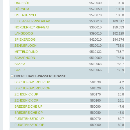
DAGEBÜLL
9570040
100.0
HÖRNUM
9570050
100.0
LIST AUF SYLT
9570070
100.0
EIDER-SPERRWERK AP
9530010
109.617
NORDERNEY RIFFGAT
9360010
159.333
LANGEOOG
9390010
182.129
SPIEKEROOG
9410010
194.374
ZEHNERLOCH
9510010
733.0
MITTELGRUND
9510132
733.7
SCHARHÖRN
9510060
745.0
BAKE A
9510063
755.7
BAKE Z
9510066
755.9
OBERE HAVEL-WASSERSTRASSE
BISCHOFSWERDER UP
581530
4.2
BISCHOFSWERDER OP
581520
4.5
ZEHDENICK UP
580170
15.8
ZEHDENICK OP
580160
16.1
BREDEREICHE UP
580090
47.6
BREDEREICHE OP
580080
48.0
FÜRSTENBERG UP
580070
60.7
FÜRSTENBERG OP
580060
60.8