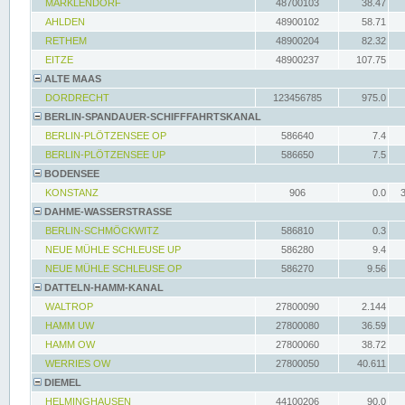
MARKLENDORF
48700103
38.47
AHLDEN
48900102
58.71
RETHEM
48900204
82.32
EITZE
48900237
107.75
ALTE MAAS
DORDRECHT
123456785
975.0
BERLIN-SPANDAUER-SCHIFFFAHRTSKANAL
BERLIN-PLÖTZENSEE OP
586640
7.4
BERLIN-PLÖTZENSEE UP
586650
7.5
BODENSEE
KONSTANZ
906
0.0
DAHME-WASSERSTRASSE
BERLIN-SCHMÖCKWITZ
586810
0.3
NEUE MÜHLE SCHLEUSE UP
586280
9.4
NEUE MÜHLE SCHLEUSE OP
586270
9.56
DATTELN-HAMM-KANAL
WALTROP
27800090
2.144
HAMM UW
27800080
36.59
HAMM OW
27800060
38.72
WERRIES OW
27800050
40.611
DIEMEL
HELMINGHAUSEN
44100206
90.0