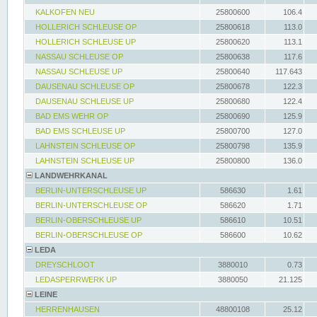
KALKOFEN NEU
25800600
106.4
HOLLERICH SCHLEUSE OP
25800618
113.0
HOLLERICH SCHLEUSE UP
25800620
113.1
NASSAU SCHLEUSE OP
25800638
117.6
NASSAU SCHLEUSE UP
25800640
117.643
DAUSENAU SCHLEUSE OP
25800678
122.3
DAUSENAU SCHLEUSE UP
25800680
122.4
BAD EMS WEHR OP
25800690
125.9
BAD EMS SCHLEUSE UP
25800700
127.0
LAHNSTEIN SCHLEUSE OP
25800798
135.9
LAHNSTEIN SCHLEUSE UP
25800800
136.0
LANDWEHRKANAL
BERLIN-UNTERSCHLEUSE UP
586630
1.61
BERLIN-UNTERSCHLEUSE OP
586620
1.71
BERLIN-OBERSCHLEUSE UP
586610
10.51
BERLIN-OBERSCHLEUSE OP
586600
10.62
LEDA
DREYSCHLOOT
3880010
0.73
LEDASPERRWERK UP
3880050
21.125
LEINE
HERRENHAUSEN
48800108
25.12