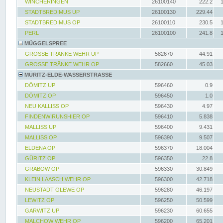
WINCHERINGEN
26100140
222.2
STADTBREDIMUS UP
26100130
229.44
STADTBREDIMUS OP
26100110
230.5
PERL
26100100
241.8
MÜGGELSPREE
GROSSE TRÄNKE WEHR UP
582670
44.91
GROSSE TRÄNKE WEHR OP
582660
45.03
MÜRITZ-ELDE-WASSERSTRASSE
DÖMITZ UP
596460
0.9
DÖMITZ OP
596450
1.0
NEU KALLISS OP
596430
4.97
FINDENWIRUNSHIER OP
596410
5.838
MALLISS UP
596400
9.431
MALLISS OP
596390
9.507
ELDENA OP
596370
18.004
GÜRITZ OP
596350
22.8
GRABOW OP
596330
30.849
KLEIN LAASCH WEHR OP
596300
42.718
NEUSTADT GLEWE OP
596280
46.197
LEWITZ OP
596250
50.599
GARWITZ UP
596230
60.655
MALCHOW WEHR OP
596200
65.201