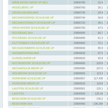
WIEBLINGEN WEHR UP NEU
23800780
22.4
HEIDELBERG UP
23800760
26.1
ZIEGELHAUSEN AMS
23800745
29.4
NECKARGEMÜND SCHLEUSE UP
23800740
30.8
NECKARSTEINACH SCHLEUSE UP
23800720
39.1
HIRSCHHORN SCHLEUSE UP
23800700
47.5
ROCKENAU SKA
23800690
60.7
ROCKENAU SCHLEUSE UP
23800680
61.3
GUTTENBACH SCHLEUSE UP
23800660
72.1
NECKARZIMMERN SCHLEUSE UP
23800640
85.9
HASSMERSHEIM AMS
23800630
87.5
GUNDELSHEIM UP
23800620
93.8
KOCHENDORF SCHLEUSE UP
23800600
103.8
NECKARSULM WEHR UP
23800580
107.0
HEILBRONN SCHLEUSE UP
23800560
113.3
HORKHEIM SCHLEUSE UP
23800557
117.435
HORKHEIM WEHR UP
23800520
119.8
LAUFFEN SCHLEUSE UP
23800501
125.1
LAUFFEN
23800500
125.43
BESIGHEIM SCHLEUSE UP
23800480
136.2
BESIGHEIM SKA
23800460
136.284