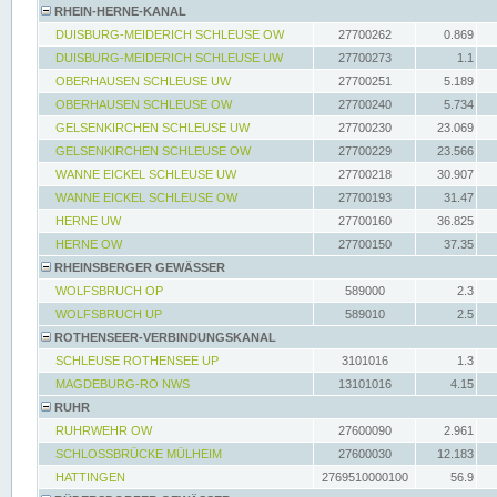
RHEIN-HERNE-KANAL
DUISBURG-MEIDERICH SCHLEUSE OW
27700262
0.869
DUISBURG-MEIDERICH SCHLEUSE UW
27700273
1.1
OBERHAUSEN SCHLEUSE UW
27700251
5.189
OBERHAUSEN SCHLEUSE OW
27700240
5.734
GELSENKIRCHEN SCHLEUSE UW
27700230
23.069
GELSENKIRCHEN SCHLEUSE OW
27700229
23.566
WANNE EICKEL SCHLEUSE UW
27700218
30.907
WANNE EICKEL SCHLEUSE OW
27700193
31.47
HERNE UW
27700160
36.825
HERNE OW
27700150
37.35
RHEINSBERGER GEWÄSSER
WOLFSBRUCH OP
589000
2.3
WOLFSBRUCH UP
589010
2.5
ROTHENSEER-VERBINDUNGSKANAL
SCHLEUSE ROTHENSEE UP
3101016
1.3
MAGDEBURG-RO NWS
13101016
4.15
RUHR
RUHRWEHR OW
27600090
2.961
SCHLOSSBRÜCKE MÜLHEIM
27600030
12.183
HATTINGEN
2769510000100
56.9