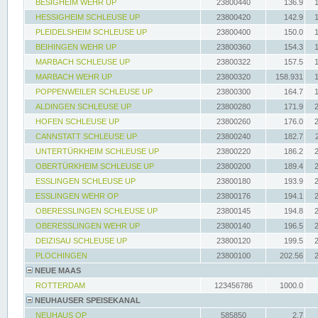
BESIGHEIM WEHR UP
23800440
136.9
HESSIGHEIM SCHLEUSE UP
23800420
142.9
PLEIDELSHEIM SCHLEUSE UP
23800400
150.0
BEIHINGEN WEHR UP
23800360
154.3
MARBACH SCHLEUSE UP
23800322
157.5
MARBACH WEHR UP
23800320
158.931
POPPENWEILER SCHLEUSE UP
23800300
164.7
ALDINGEN SCHLEUSE UP
23800280
171.9
HOFEN SCHLEUSE UP
23800260
176.0
CANNSTATT SCHLEUSE UP
23800240
182.7
UNTERTÜRKHEIM SCHLEUSE UP
23800220
186.2
OBERTÜRKHEIM SCHLEUSE UP
23800200
189.4
ESSLINGEN SCHLEUSE UP
23800180
193.9
ESSLINGEN WEHR OP
23800176
194.1
OBERESSLINGEN SCHLEUSE UP
23800145
194.8
OBERESSLINGEN WEHR UP
23800140
196.5
DEIZISAU SCHLEUSE UP
23800120
199.5
PLOCHINGEN
23800100
202.56
NEUE MAAS
ROTTERDAM
123456786
1000.0
NEUHAUSER SPEISEKANAL
NEUHAUS OP
585850
2.7