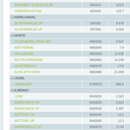
SCHWEDT SCHLEUSE BP
603410
123.5
FRIEDRICHSTHAL
603420
133.7
HAVELKANAL
SCHÖNWALDE OP
587050
8.676
SCHÖNWALDE UP
587060
9.002
HUNTE
OLDENBURG-DRIELAKE
4960030
0.547
REITHÖRNE
4960040
7.6
HOLLERSIEL
4960050
11.535
BUTTELERHÖRNE
4960060
14.249
HUNTEBRÜCK
4960070
17.8
ELSFLETH OHRT
4960080
21.493
IJSSEL
IJSSELKOP
2790070
880.0
ILMENAU
LÜNE
5940020
1.501
BARDOWICK OP
5940029
5.624
BARDOWICK UP
5940030
5.687
WITTORF OP
5940049
12.2
WITTORF UP
5940050
12.3
FAHRENHOLZ OP
5940070
17.64