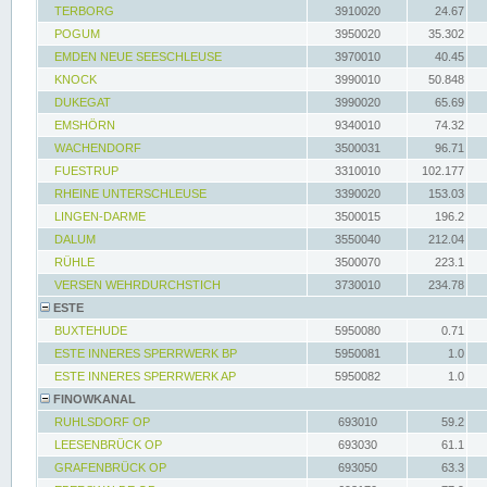
TERBORG
3910020
24.67
POGUM
3950020
35.302
EMDEN NEUE SEESCHLEUSE
3970010
40.45
KNOCK
3990010
50.848
DUKEGAT
3990020
65.69
EMSHÖRN
9340010
74.32
WACHENDORF
3500031
96.71
FUESTRUP
3310010
102.177
RHEINE UNTERSCHLEUSE
3390020
153.03
LINGEN-DARME
3500015
196.2
DALUM
3550040
212.04
RÜHLE
3500070
223.1
VERSEN WEHRDURCHSTICH
3730010
234.78
ESTE
BUXTEHUDE
5950080
0.71
ESTE INNERES SPERRWERK BP
5950081
1.0
ESTE INNERES SPERRWERK AP
5950082
1.0
FINOWKANAL
RUHLSDORF OP
693010
59.2
LEESENBRÜCK OP
693030
61.1
GRAFENBRÜCK OP
693050
63.3