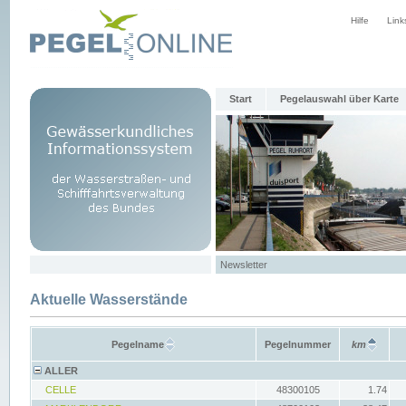
Hilfe
Link
Start
Pegelauswahl über Karte
Newsletter
Aktuelle Wasserstände
Pegelname
Pegelnummer
km
ALLER
CELLE
48300105
1.74