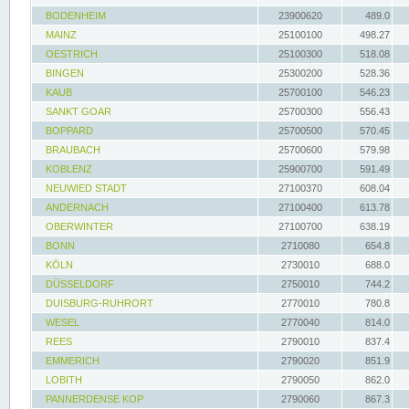
BODENHEIM
23900620
489.0
MAINZ
25100100
498.27
OESTRICH
25100300
518.08
BINGEN
25300200
528.36
KAUB
25700100
546.23
SANKT GOAR
25700300
556.43
BOPPARD
25700500
570.45
BRAUBACH
25700600
579.98
KOBLENZ
25900700
591.49
NEUWIED STADT
27100370
608.04
ANDERNACH
27100400
613.78
OBERWINTER
27100700
638.19
BONN
2710080
654.8
KÖLN
2730010
688.0
DÜSSELDORF
2750010
744.2
DUISBURG-RUHRORT
2770010
780.8
WESEL
2770040
814.0
REES
2790010
837.4
EMMERICH
2790020
851.9
LOBITH
2790050
862.0
PANNERDENSE KOP
2790060
867.3