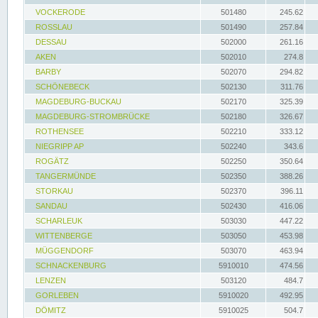
VOCKERODE
501480
245.62
ROSSLAU
501490
257.84
DESSAU
502000
261.16
AKEN
502010
274.8
BARBY
502070
294.82
SCHÖNEBECK
502130
311.76
MAGDEBURG-BUCKAU
502170
325.39
MAGDEBURG-STROMBRÜCKE
502180
326.67
ROTHENSEE
502210
333.12
NIEGRIPP AP
502240
343.6
ROGÄTZ
502250
350.64
TANGERMÜNDE
502350
388.26
STORKAU
502370
396.11
SANDAU
502430
416.06
SCHARLEUK
503030
447.22
WITTENBERGE
503050
453.98
MÜGGENDORF
503070
463.94
SCHNACKENBURG
5910010
474.56
LENZEN
503120
484.7
GORLEBEN
5910020
492.95
DÖMITZ
5910025
504.7