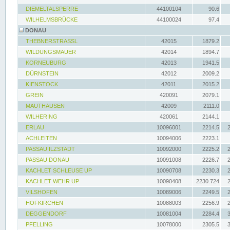
DIEMELTALSPERRE
44100104
90.6
WILHELMSBRÜCKE
44100024
97.4
DONAU
THEBNERSTRASSL
42015
1879.2
WILDUNGSMAUER
42014
1894.7
KORNEUBURG
42013
1941.5
DÜRNSTEIN
42012
2009.2
KIENSTOCK
42011
2015.2
GREIN
420091
2079.1
MAUTHAUSEN
42009
2111.0
WILHERING
420061
2144.1
ERLAU
10096001
2214.5
ACHLEITEN
10094006
2223.1
PASSAU ILZSTADT
10092000
2225.2
PASSAU DONAU
10091008
2226.7
KACHLET SCHLEUSE UP
10090708
2230.3
KACHLET WEHR UP
10090408
2230.724
VILSHOFEN
10089006
2249.5
HOFKIRCHEN
10088003
2256.9
DEGGENDORF
10081004
2284.4
PFELLING
10078000
2305.5