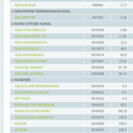
NEUHAUS UP
585860
2.77
NIEGRIPPER VERBINDUNGSKANAL
NIEGRIPP BP
587500
0.59
NORD-OSTSEE-KANAL
AWK STROHBRÜCK
5970069
0.89
NOK BRUNSBÜTTEL
5970091
2.116
NOK DÜKERSWISCH
5970085
21.5
NOK BREIHOLZ
5970075
48.5
NOK RENDSBURG
5970074
63.5
NOK KÖNIGSFÖRDE
5970067
79.63
NOK KIEL BINNEN
5979020
97.76
NOK KIEL AUSSEN
5650068
98.13
NORDSEE
HELGOLAND BINNENHAFEN
9510070
0.0
PELLWORM ANLEGER
9550021
0.0
WITTDÜN
9570010
0.0
BORKUM FISCHERBALJE
9340020
83.5
BORKUM SÜDSTRAND
9340030
89.23
HELGOLAND SÜDHAFEN
9510075
100.0
BÜSUM
9510095
100.0
HUSUM
9530020
100.0