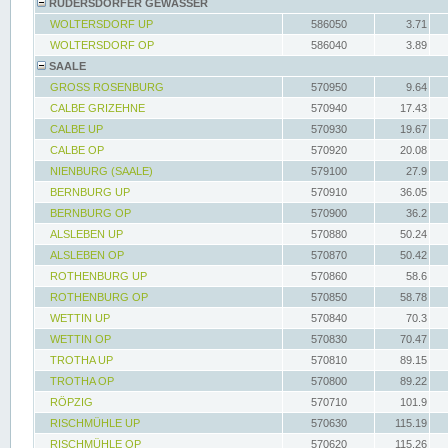
RÜDERSDORFER GEWÄSSER
WOLTERSDORF UP
586050
3.71
WOLTERSDORF OP
586040
3.89
SAALE
GROSS ROSENBURG
570950
9.64
CALBE GRIZEHNE
570940
17.43
CALBE UP
570930
19.67
CALBE OP
570920
20.08
NIENBURG (SAALE)
579100
27.9
BERNBURG UP
570910
36.05
BERNBURG OP
570900
36.2
ALSLEBEN UP
570880
50.24
ALSLEBEN OP
570870
50.42
ROTHENBURG UP
570860
58.6
ROTHENBURG OP
570850
58.78
WETTIN UP
570840
70.3
WETTIN OP
570830
70.47
TROTHA UP
570810
89.15
TROTHA OP
570800
89.22
RÖPZIG
570710
101.9
RISCHMÜHLE UP
570630
115.19
RISCHMÜHLE OP
570620
115.26