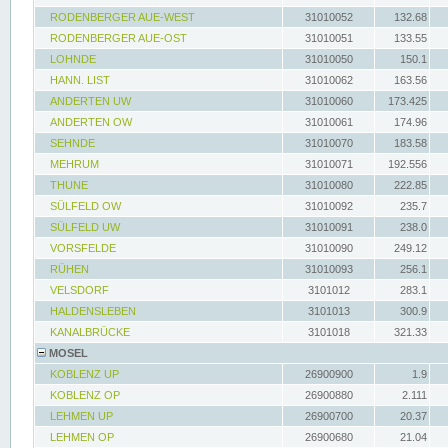
RODENBERGER AUE-WEST
31010052
132.68
RODENBERGER AUE-OST
31010051
133.55
LOHNDE
31010050
150.1
HANN. LIST
31010062
163.56
ANDERTEN UW
31010060
173.425
ANDERTEN OW
31010061
174.96
SEHNDE
31010070
183.58
MEHRUM
31010071
192.556
THUNE
31010080
222.85
SÜLFELD OW
31010092
235.7
SÜLFELD UW
31010091
238.0
VORSFELDE
31010090
249.12
RÜHEN
31010093
256.1
VELSDORF
3101012
283.1
HALDENSLEBEN
3101013
300.9
KANALBRÜCKE
3101018
321.33
MOSEL
KOBLENZ UP
26900900
1.9
KOBLENZ OP
26900880
2.111
LEHMEN UP
26900700
20.37
LEHMEN OP
26900680
21.04