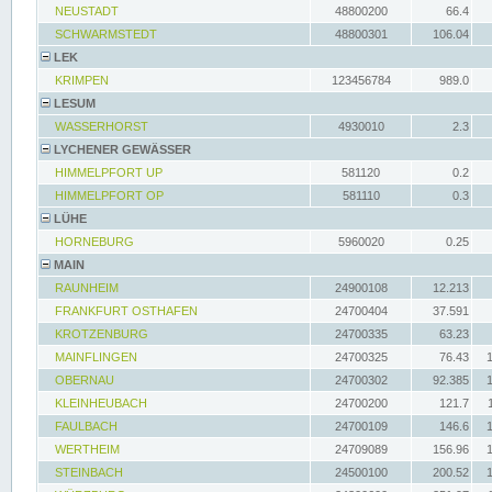
NEUSTADT
48800200
66.4
SCHWARMSTEDT
48800301
106.04
LEK
KRIMPEN
123456784
989.0
LESUM
WASSERHORST
4930010
2.3
LYCHENER GEWÄSSER
HIMMELPFORT UP
581120
0.2
HIMMELPFORT OP
581110
0.3
LÜHE
HORNEBURG
5960020
0.25
MAIN
RAUNHEIM
24900108
12.213
FRANKFURT OSTHAFEN
24700404
37.591
KROTZENBURG
24700335
63.23
MAINFLINGEN
24700325
76.43
OBERNAU
24700302
92.385
KLEINHEUBACH
24700200
121.7
FAULBACH
24700109
146.6
WERTHEIM
24709089
156.96
STEINBACH
24500100
200.52