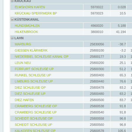
KRÜCKAU
ELMSHORN HAFEN
5970022
0.028
KRÜCKAU-SPERRWERK BP
5970023
10.5
KÜSTENKANAL
HUNDSMÜHLEN
4960020
5.188
HILKENBROOK
3800010
41.194
LAHN
MARBURG
25830056
-38.7
GIESSEN KLÄRWERK
25800100
-3.2
NIEDERBIEL SCHLEUSE KANAL OP
25800177
19.3
LEUN NEU
25800200
25.1
FÜRFURT SCHLEUSE UP
25800300
51.2
RUNKEL SCHLEUSE UP
25800400
65.3
LIMBURG SCHLEUSE UP
25800440
76.6
DIEZ SCHLEUSE OP
25800478
83.2
DIEZ SCHLEUSE UP
25800480
83.2
DIEZ HAFEN
25800500
83.7
CRAMBERG SCHLEUSE OP
25800538
91.8
CRAMBERG SCHLEUSE UP
25800540
91.8
SCHEIDT SCHLEUSE OP
25800558
96.8
SCHEIDT SCHLEUSE UP
25800560
96.8
KALKOFEN SCHLEUSE OP
25800578
105.6