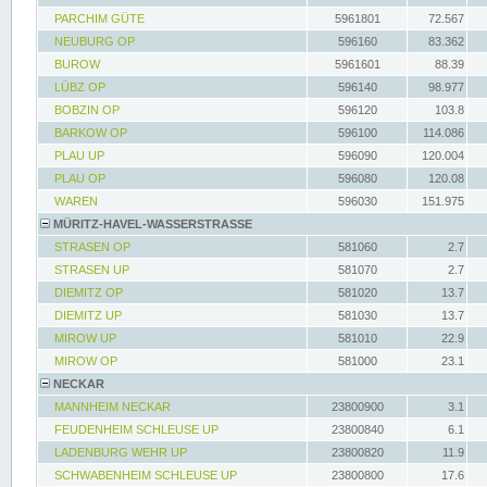
PARCHIM GÜTE
5961801
72.567
NEUBURG OP
596160
83.362
BUROW
5961601
88.39
LÜBZ OP
596140
98.977
BOBZIN OP
596120
103.8
BARKOW OP
596100
114.086
PLAU UP
596090
120.004
PLAU OP
596080
120.08
WAREN
596030
151.975
MÜRITZ-HAVEL-WASSERSTRASSE
STRASEN OP
581060
2.7
STRASEN UP
581070
2.7
DIEMITZ OP
581020
13.7
DIEMITZ UP
581030
13.7
MIROW UP
581010
22.9
MIROW OP
581000
23.1
NECKAR
MANNHEIM NECKAR
23800900
3.1
FEUDENHEIM SCHLEUSE UP
23800840
6.1
LADENBURG WEHR UP
23800820
11.9
SCHWABENHEIM SCHLEUSE UP
23800800
17.6