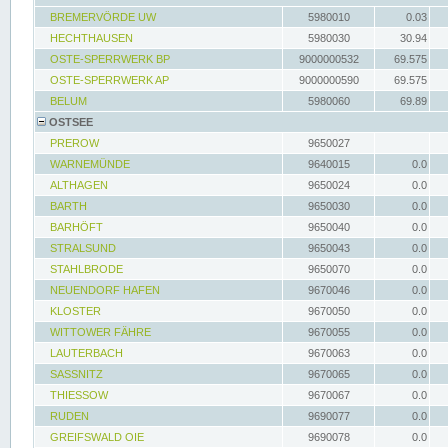
BREMERVÖRDE UW
5980010
0.03
HECHTHAUSEN
5980030
30.94
OSTE-SPERRWERK BP
9000000532
69.575
OSTE-SPERRWERK AP
9000000590
69.575
BELUM
5980060
69.89
OSTSEE
PREROW
9650027
WARNEMÜNDE
9640015
0.0
ALTHAGEN
9650024
0.0
BARTH
9650030
0.0
BARHÖFT
9650040
0.0
STRALSUND
9650043
0.0
STAHLBRODE
9650070
0.0
NEUENDORF HAFEN
9670046
0.0
KLOSTER
9670050
0.0
WITTOWER FÄHRE
9670055
0.0
LAUTERBACH
9670063
0.0
SASSNITZ
9670065
0.0
THIESSOW
9670067
0.0
RUDEN
9690077
0.0
GREIFSWALD OIE
9690078
0.0