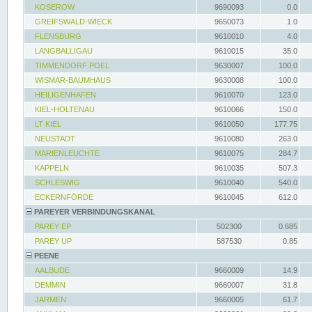
KOSEROW
9690093
0.0
GREIFSWALD-WIECK
9650073
1.0
FLENSBURG
9610010
4.0
LANGBALLIGAU
9610015
35.0
TIMMENDORF POEL
9630007
100.0
WISMAR-BAUMHAUS
9630008
100.0
HEILIGENHAFEN
9610070
123.0
KIEL-HOLTENAU
9610066
150.0
LT KIEL
9610050
177.75
NEUSTADT
9610080
263.0
MARIENLEUCHTE
9610075
284.7
KAPPELN
9610035
507.3
SCHLESWIG
9610040
540.0
ECKERNFÖRDE
9610045
612.0
PAREYER VERBINDUNGSKANAL
PAREY EP
502300
0.685
PAREY UP
587530
0.85
PEENE
AALBUDE
9660009
14.9
DEMMIN
9660007
31.8
JARMEN
9660005
61.7