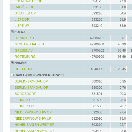
EBERSWALDE OP
693170
77.9
RAGÖSE OP
693190
81.0
STECHER OP
693210
84.4
LIEPE OP
693230
88.9
LIEPE UP
693240
88.9
FULDA
BONAFORTH
42900201
3.61
GUNTERSHAUSEN
42900100
43.99
GREBENAU
42700202
55.49
ROTENBURG
42700100
95.69
HAMME
RITTERHUDE
4940030
25.45
HAVEL-ODER-WASSERSTRASSE
BERLIN-SPANDAU UP
580310
0.55
BERLIN-SPANDAU OP
580300
0.76
BORGSDORF
581591
20.3
LEHNITZ UP
581590
28.4
LEHNITZ OP
581580
28.7
NIEDERFINOW SHW OP
692080
77.4
NIEDERFINOW SHW UP
692090
78.0
HOHENSAATEN WEST BP
603310
92.7
HOHENSAATEN WEST AP
603400
93.0