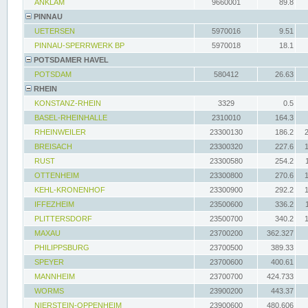
ANKLAM
9660001
89.8
PINNAU
UETERSEN
5970016
9.51
PINNAU-SPERRWERK BP
5970018
18.1
POTSDAMER HAVEL
POTSDAM
580412
26.63
RHEIN
KONSTANZ-RHEIN
3329
0.5
BASEL-RHEINHALLE
2310010
164.3
RHEINWEILER
23300130
186.2
BREISACH
23300320
227.6
RUST
23300580
254.2
OTTENHEIM
23300800
270.6
KEHL-KRONENHOF
23300900
292.2
IFFEZHEIM
23500600
336.2
PLITTERSDORF
23500700
340.2
MAXAU
23700200
362.327
PHILIPPSBURG
23700500
389.33
SPEYER
23700600
400.61
MANNHEIM
23700700
424.733
WORMS
23900200
443.37
NIERSTEIN-OPPENHEIM
23900600
480.606