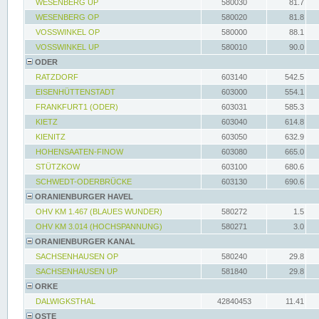
WESENBERG UP
580030
81.7
WESENBERG OP
580020
81.8
VOSSWINKEL OP
580000
88.1
VOSSWINKEL UP
580010
90.0
ODER
RATZDORF
603140
542.5
EISENHÜTTENSTADT
603000
554.1
FRANKFURT1 (ODER)
603031
585.3
KIETZ
603040
614.8
KIENITZ
603050
632.9
HOHENSAATEN-FINOW
603080
665.0
STÜTZKOW
603100
680.6
SCHWEDT-ODERBRÜCKE
603130
690.6
ORANIENBURGER HAVEL
OHV KM 1.467 (BLAUES WUNDER)
580272
1.5
OHV KM 3.014 (HOCHSPANNUNG)
580271
3.0
ORANIENBURGER KANAL
SACHSENHAUSEN OP
580240
29.8
SACHSENHAUSEN UP
581840
29.8
ORKE
DALWIGKSTHAL
42840453
11.41
OSTE