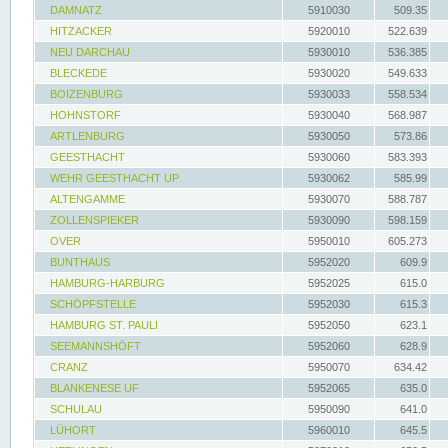
DAMNATZ
5910030
509.35
HITZACKER
5920010
522.639
NEU DARCHAU
5930010
536.385
BLECKEDE
5930020
549.633
BOIZENBURG
5930033
558.534
HOHNSTORF
5930040
568.987
ARTLENBURG
5930050
573.86
GEESTHACHT
5930060
583.393
WEHR GEESTHACHT UP
5930062
585.99
ALTENGAMME
5930070
588.787
ZOLLENSPIEKER
5930090
598.159
OVER
5950010
605.273
BUNTHAUS
5952020
609.9
HAMBURG-HARBURG
5952025
615.0
SCHÖPFSTELLE
5952030
615.3
HAMBURG ST. PAULI
5952050
623.1
SEEMANNSHÖFT
5952060
628.9
CRANZ
5950070
634.42
BLANKENESE UF
5952065
635.0
SCHULAU
5950090
641.0
LÜHORT
5960010
645.5