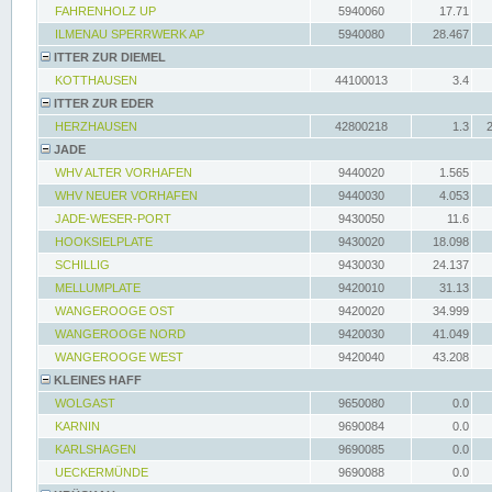
FAHRENHOLZ UP
5940060
17.71
ILMENAU SPERRWERK AP
5940080
28.467
ITTER ZUR DIEMEL
KOTTHAUSEN
44100013
3.4
ITTER ZUR EDER
HERZHAUSEN
42800218
1.3
JADE
WHV ALTER VORHAFEN
9440020
1.565
WHV NEUER VORHAFEN
9440030
4.053
JADE-WESER-PORT
9430050
11.6
HOOKSIELPLATE
9430020
18.098
SCHILLIG
9430030
24.137
MELLUMPLATE
9420010
31.13
WANGEROOGE OST
9420020
34.999
WANGEROOGE NORD
9420030
41.049
WANGEROOGE WEST
9420040
43.208
KLEINES HAFF
WOLGAST
9650080
0.0
KARNIN
9690084
0.0
KARLSHAGEN
9690085
0.0
UECKERMÜNDE
9690088
0.0