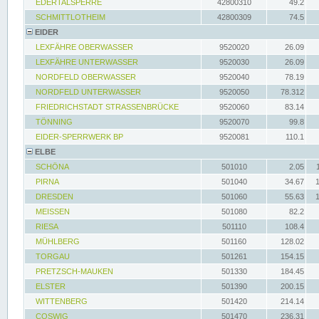
EDERTALSPERRE
42800310
49.2
SCHMITTLOTHEIM
42800309
74.5
EIDER
LEXFÄHRE OBERWASSER
9520020
26.09
LEXFÄHRE UNTERWASSER
9520030
26.09
NORDFELD OBERWASSER
9520040
78.19
NORDFELD UNTERWASSER
9520050
78.312
FRIEDRICHSTADT STRASSENBRÜCKE
9520060
83.14
TÖNNING
9520070
99.8
EIDER-SPERRWERK BP
9520081
110.1
ELBE
SCHÖNA
501010
2.05
PIRNA
501040
34.67
DRESDEN
501060
55.63
MEISSEN
501080
82.2
RIESA
501110
108.4
MÜHLBERG
501160
128.02
TORGAU
501261
154.15
PRETZSCH-MAUKEN
501330
184.45
ELSTER
501390
200.15
WITTENBERG
501420
214.14
COSWIG
501470
236.31