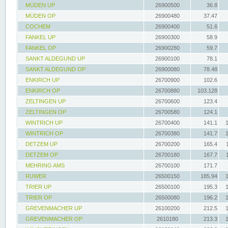
MÜDEN UP
26900500
36.8
MÜDEN OP
26900480
37.47
COCHEM
26900400
51.6
FANKEL UP
26900300
58.9
FANKEL OP
26900280
59.7
SANKT ALDEGUND UP
26900100
78.1
SANKT ALDEGUND OP
26900080
78.48
ENKIRCH UP
26700900
102.6
ENKIRCH OP
26700880
103.128
ZELTINGEN UP
26700600
123.4
ZELTINGEN OP
26700580
124.1
WINTRICH UP
26700400
141.1
WINTRICH OP
26700380
141.7
DETZEM UP
26700200
165.4
DETZEM OP
26700180
167.7
MEHRING AMS
26700100
171.7
RUWER
26500150
185.94
TRIER UP
26500100
195.3
TRIER OP
26500080
196.2
GREVENMACHER UP
26100200
212.5
GREVENMACHER OP
2610180
213.3