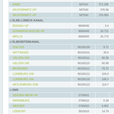
KADE
587541
371.285
WUSTERWITZ OP
587540
376.56
WUSTERWITZ UP
587550
376.965
ELBE-LÜBECK-KANAL
BÜSSAU UP
9669040
3.4
DONNERSCHLEUSE OP
9660049
20.722
MÖLLN
9660050
26.772
ELBESEITENKANAL
OSLOSS
90100100
9.72
WITTINGEN
90100101
39.0
UELZEN OW
90100111
60.38
UELZEN UW
90100110
60.98
BEVENSEN
90100112
79.72
LÜNEBURG OW
90100121
104.0
LÜNEBURG UW
90100120
106.3
ARTLENBURG-ESK
90100122
114.7
EMS
VERSEN WEHR OP
3730001
PAPENBURG
3790010
0.39
WEENER
3790020
6.852
LEERORT
3910010
14.79