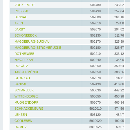
VOCKERODE
501480
245.62
ROSSLAU
501490
257.84
DESSAU
502000
261.16
AKEN
502010
274.8
BARBY
502070
294.82
SCHÖNEBECK
502130
311.76
MAGDEBURG-BUCKAU
502170
325.39
MAGDEBURG-STROMBRÜCKE
502180
326.67
ROTHENSEE
502210
333.12
NIEGRIPP AP
502240
343.6
ROGÄTZ
502250
350.64
TANGERMÜNDE
502350
388.26
STORKAU
502370
396.11
SANDAU
502430
416.06
SCHARLEUK
503030
447.22
WITTENBERGE
503050
453.98
MÜGGENDORF
503070
463.94
SCHNACKENBURG
5910010
474.56
LENZEN
503120
484.7
GORLEBEN
5910020
492.95
DÖMITZ
5910025
504.7