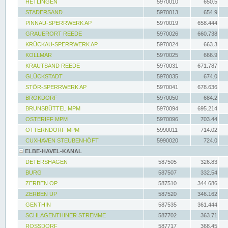
HETLINGEN
5970010
650.5
STADERSAND
5970013
654.9
PINNAU-SPERRWERK AP
5970019
658.444
GRAUERORT REEDE
5970026
660.738
KRÜCKAU-SPERRWERK AP
5970024
663.3
KOLLMAR
5970025
666.9
KRAUTSAND REEDE
5970031
671.787
GLÜCKSTADT
5970035
674.0
STÖR-SPERRWERK AP
5970041
678.636
BROKDORF
5970050
684.2
BRUNSBÜTTEL MPM
5970094
695.214
OSTERIFF MPM
5970096
703.44
OTTERNDORF MPM
5990011
714.02
CUXHAVEN STEUBENHÖFT
5990020
724.0
ELBE-HAVEL-KANAL
DETERSHAGEN
587505
326.83
BURG
587507
332.54
ZERBEN OP
587510
344.686
ZERBEN UP
587520
346.162
GENTHIN
587535
361.444
SCHLAGENTHINER STREMME
587702
363.71
ROSSDORF
587717
368.45