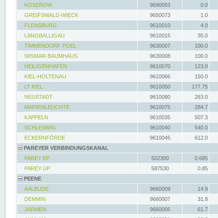
KOSEROW
9690093
0.0
GREIFSWALD-WIECK
9650073
1.0
FLENSBURG
9610010
4.0
LANGBALLIGAU
9610015
35.0
TIMMENDORF POEL
9630007
100.0
WISMAR-BAUMHAUS
9630008
100.0
HEILIGENHAFEN
9610070
123.0
KIEL-HOLTENAU
9610066
150.0
LT KIEL
9610050
177.75
NEUSTADT
9610080
263.0
MARIENLEUCHTE
9610075
284.7
KAPPELN
9610035
507.3
SCHLESWIG
9610040
540.0
ECKERNFÖRDE
9610045
612.0
PAREYER VERBINDUNGSKANAL
PAREY EP
502300
0.685
PAREY UP
587530
0.85
PEENE
AALBUDE
9660009
14.9
DEMMIN
9660007
31.8
JARMEN
9660005
61.7