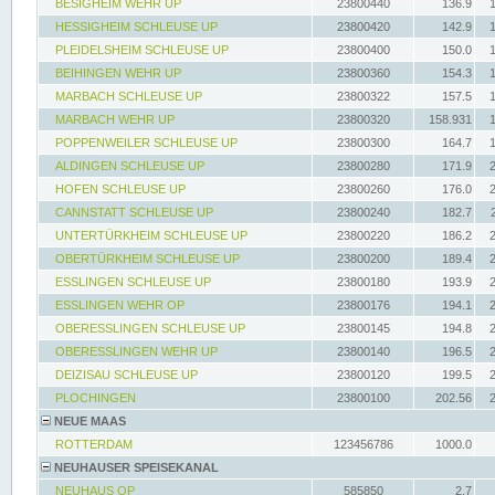
BESIGHEIM WEHR UP
23800440
136.9
HESSIGHEIM SCHLEUSE UP
23800420
142.9
PLEIDELSHEIM SCHLEUSE UP
23800400
150.0
BEIHINGEN WEHR UP
23800360
154.3
MARBACH SCHLEUSE UP
23800322
157.5
MARBACH WEHR UP
23800320
158.931
POPPENWEILER SCHLEUSE UP
23800300
164.7
ALDINGEN SCHLEUSE UP
23800280
171.9
HOFEN SCHLEUSE UP
23800260
176.0
CANNSTATT SCHLEUSE UP
23800240
182.7
UNTERTÜRKHEIM SCHLEUSE UP
23800220
186.2
OBERTÜRKHEIM SCHLEUSE UP
23800200
189.4
ESSLINGEN SCHLEUSE UP
23800180
193.9
ESSLINGEN WEHR OP
23800176
194.1
OBERESSLINGEN SCHLEUSE UP
23800145
194.8
OBERESSLINGEN WEHR UP
23800140
196.5
DEIZISAU SCHLEUSE UP
23800120
199.5
PLOCHINGEN
23800100
202.56
NEUE MAAS
ROTTERDAM
123456786
1000.0
NEUHAUSER SPEISEKANAL
NEUHAUS OP
585850
2.7