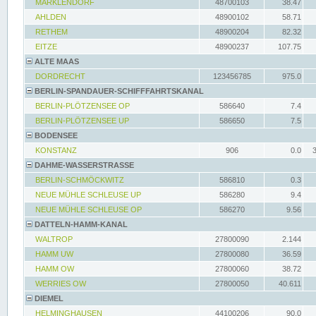
MARKLENDORF
48700103
38.47
AHLDEN
48900102
58.71
RETHEM
48900204
82.32
EITZE
48900237
107.75
ALTE MAAS
DORDRECHT
123456785
975.0
BERLIN-SPANDAUER-SCHIFFFAHRTSKANAL
BERLIN-PLÖTZENSEE OP
586640
7.4
BERLIN-PLÖTZENSEE UP
586650
7.5
BODENSEE
KONSTANZ
906
0.0
DAHME-WASSERSTRASSE
BERLIN-SCHMÖCKWITZ
586810
0.3
NEUE MÜHLE SCHLEUSE UP
586280
9.4
NEUE MÜHLE SCHLEUSE OP
586270
9.56
DATTELN-HAMM-KANAL
WALTROP
27800090
2.144
HAMM UW
27800080
36.59
HAMM OW
27800060
38.72
WERRIES OW
27800050
40.611
DIEMEL
HELMINGHAUSEN
44100206
90.0