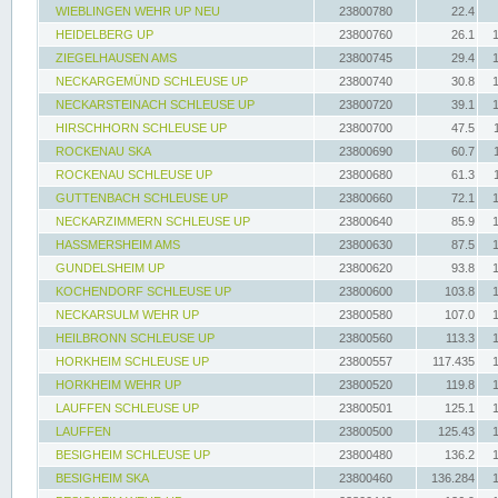
WIEBLINGEN WEHR UP NEU
23800780
22.4
HEIDELBERG UP
23800760
26.1
ZIEGELHAUSEN AMS
23800745
29.4
NECKARGEMÜND SCHLEUSE UP
23800740
30.8
NECKARSTEINACH SCHLEUSE UP
23800720
39.1
HIRSCHHORN SCHLEUSE UP
23800700
47.5
ROCKENAU SKA
23800690
60.7
ROCKENAU SCHLEUSE UP
23800680
61.3
GUTTENBACH SCHLEUSE UP
23800660
72.1
NECKARZIMMERN SCHLEUSE UP
23800640
85.9
HASSMERSHEIM AMS
23800630
87.5
GUNDELSHEIM UP
23800620
93.8
KOCHENDORF SCHLEUSE UP
23800600
103.8
NECKARSULM WEHR UP
23800580
107.0
HEILBRONN SCHLEUSE UP
23800560
113.3
HORKHEIM SCHLEUSE UP
23800557
117.435
HORKHEIM WEHR UP
23800520
119.8
LAUFFEN SCHLEUSE UP
23800501
125.1
LAUFFEN
23800500
125.43
BESIGHEIM SCHLEUSE UP
23800480
136.2
BESIGHEIM SKA
23800460
136.284