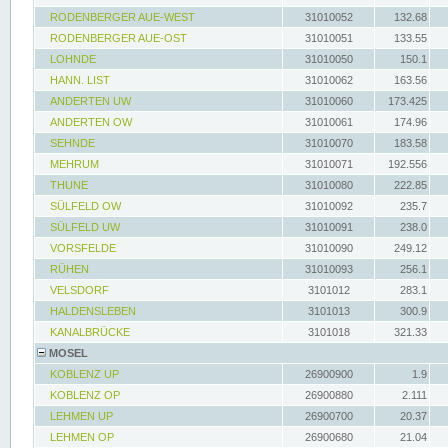
RODENBERGER AUE-WEST
31010052
132.68
RODENBERGER AUE-OST
31010051
133.55
LOHNDE
31010050
150.1
HANN. LIST
31010062
163.56
ANDERTEN UW
31010060
173.425
ANDERTEN OW
31010061
174.96
SEHNDE
31010070
183.58
MEHRUM
31010071
192.556
THUNE
31010080
222.85
SÜLFELD OW
31010092
235.7
SÜLFELD UW
31010091
238.0
VORSFELDE
31010090
249.12
RÜHEN
31010093
256.1
VELSDORF
3101012
283.1
HALDENSLEBEN
3101013
300.9
KANALBRÜCKE
3101018
321.33
MOSEL
KOBLENZ UP
26900900
1.9
KOBLENZ OP
26900880
2.111
LEHMEN UP
26900700
20.37
LEHMEN OP
26900680
21.04