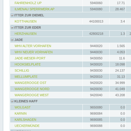
FAHRENHOLZ UP
5940060
17.71
ILMENAU SPERRWERK AP
5940080
28.467
ITTER ZUR DIEMEL
KOTTHAUSEN
44100013
3.4
ITTER ZUR EDER
HERZHAUSEN
42800218
1.3
JADE
WHV ALTER VORHAFEN
9440020
1.565
WHV NEUER VORHAFEN
9440030
4.053
JADE-WESER-PORT
9430050
11.6
HOOKSIELPLATE
9430020
18.098
SCHILLIG
9430030
24.137
MELLUMPLATE
9420010
31.13
WANGEROOGE OST
9420020
34.999
WANGEROOGE NORD
9420030
41.049
WANGEROOGE WEST
9420040
43.208
KLEINES HAFF
WOLGAST
9650080
0.0
KARNIN
9690084
0.0
KARLSHAGEN
9690085
0.0
UECKERMÜNDE
9690088
0.0