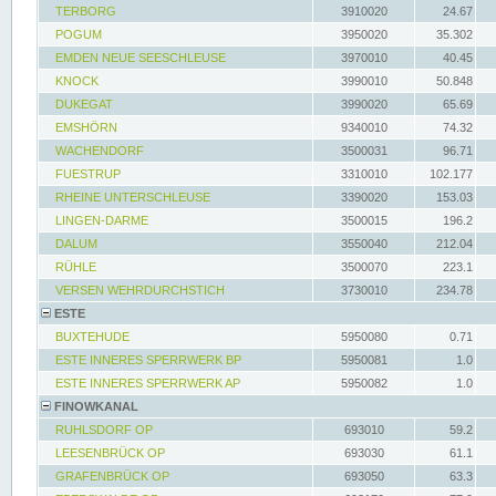
TERBORG
3910020
24.67
POGUM
3950020
35.302
EMDEN NEUE SEESCHLEUSE
3970010
40.45
KNOCK
3990010
50.848
DUKEGAT
3990020
65.69
EMSHÖRN
9340010
74.32
WACHENDORF
3500031
96.71
FUESTRUP
3310010
102.177
RHEINE UNTERSCHLEUSE
3390020
153.03
LINGEN-DARME
3500015
196.2
DALUM
3550040
212.04
RÜHLE
3500070
223.1
VERSEN WEHRDURCHSTICH
3730010
234.78
ESTE
BUXTEHUDE
5950080
0.71
ESTE INNERES SPERRWERK BP
5950081
1.0
ESTE INNERES SPERRWERK AP
5950082
1.0
FINOWKANAL
RUHLSDORF OP
693010
59.2
LEESENBRÜCK OP
693030
61.1
GRAFENBRÜCK OP
693050
63.3