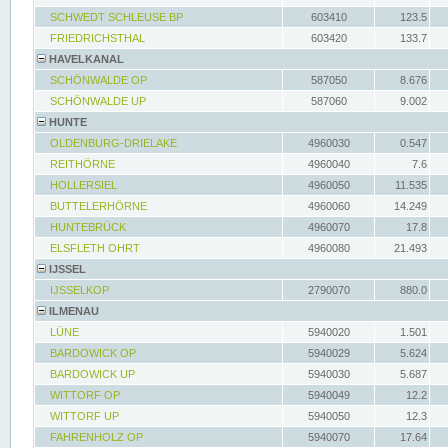
SCHWEDT SCHLEUSE BP
603410
123.5
FRIEDRICHSTHAL
603420
133.7
HAVELKANAL
SCHÖNWALDE OP
587050
8.676
SCHÖNWALDE UP
587060
9.002
HUNTE
OLDENBURG-DRIELAKE
4960030
0.547
REITHÖRNE
4960040
7.6
HOLLERSIEL
4960050
11.535
BUTTELERHÖRNE
4960060
14.249
HUNTEBRÜCK
4960070
17.8
ELSFLETH OHRT
4960080
21.493
IJSSEL
IJSSELKOP
2790070
880.0
ILMENAU
LÜNE
5940020
1.501
BARDOWICK OP
5940029
5.624
BARDOWICK UP
5940030
5.687
WITTORF OP
5940049
12.2
WITTORF UP
5940050
12.3
FAHRENHOLZ OP
5940070
17.64