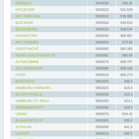
DAMNATZ
5910030
509.35
HITZACKER
5920010
522.639
NEU DARCHAU
5930010
536.385
BLECKEDE
5930020
549.633
BOIZENBURG
5930033
558.534
HOHNSTORF
5930040
568.987
ARTLENBURG
5930050
573.86
GEESTHACHT
5930060
583.393
WEHR GEESTHACHT UP
5930062
585.99
ALTENGAMME
5930070
588.787
ZOLLENSPIEKER
5930090
598.159
OVER
5950010
605.273
BUNTHAUS
5952020
609.9
HAMBURG-HARBURG
5952025
615.0
SCHÖPFSTELLE
5952030
615.3
HAMBURG ST. PAULI
5952050
623.1
SEEMANNSHÖFT
5952060
628.9
CRANZ
5950070
634.42
BLANKENESE UF
5952065
635.0
SCHULAU
5950090
641.0
LÜHORT
5960010
645.5