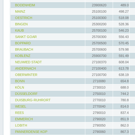
BODENHEIM
23900620
489.0
MAINZ
25100100
498.27
OESTRICH
25100300
518.08
BINGEN
25300200
528.36
KAUB
25700100
546.23
SANKT GOAR
25700300
556.43
BOPPARD
25700500
570.45
BRAUBACH
25700600
579.98
KOBLENZ
25900700
591.49
NEUWIED STADT
27100370
608.04
ANDERNACH
27100400
613.78
OBERWINTER
27100700
638.19
BONN
2710080
654.8
KÖLN
2730010
688.0
DÜSSELDORF
2750010
744.2
DUISBURG-RUHRORT
2770010
780.8
WESEL
2770040
814.0
REES
2790010
837.4
EMMERICH
2790020
851.9
LOBITH
2790050
862.0
PANNERDENSE KOP
2790060
867.3