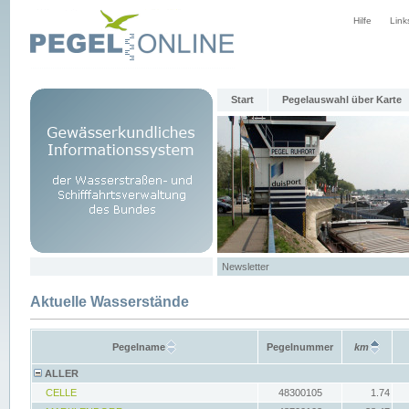
Hilfe
Link
Start
Pegelauswahl über Karte
Newsletter
Aktuelle Wasserstände
Pegelname
Pegelnummer
km
ALLER
CELLE
48300105
1.74