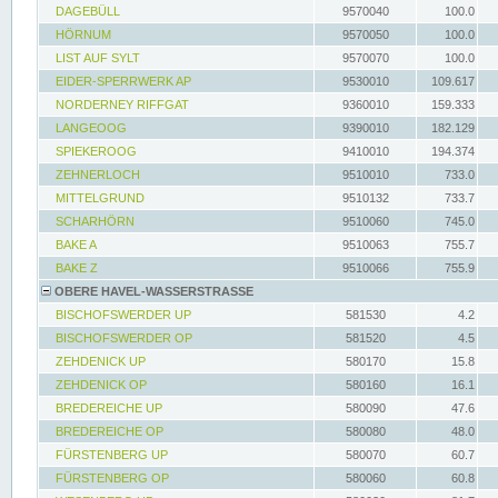
DAGEBÜLL
9570040
100.0
HÖRNUM
9570050
100.0
LIST AUF SYLT
9570070
100.0
EIDER-SPERRWERK AP
9530010
109.617
NORDERNEY RIFFGAT
9360010
159.333
LANGEOOG
9390010
182.129
SPIEKEROOG
9410010
194.374
ZEHNERLOCH
9510010
733.0
MITTELGRUND
9510132
733.7
SCHARHÖRN
9510060
745.0
BAKE A
9510063
755.7
BAKE Z
9510066
755.9
OBERE HAVEL-WASSERSTRASSE
BISCHOFSWERDER UP
581530
4.2
BISCHOFSWERDER OP
581520
4.5
ZEHDENICK UP
580170
15.8
ZEHDENICK OP
580160
16.1
BREDEREICHE UP
580090
47.6
BREDEREICHE OP
580080
48.0
FÜRSTENBERG UP
580070
60.7
FÜRSTENBERG OP
580060
60.8