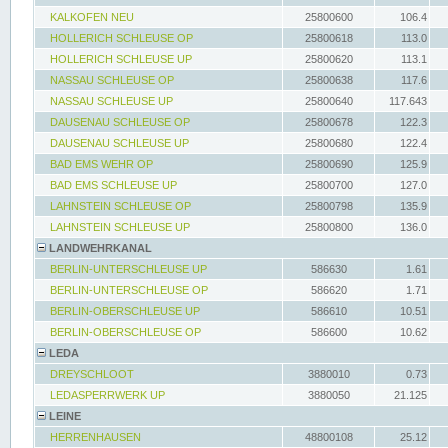
KALKOFEN NEU
25800600
106.4
HOLLERICH SCHLEUSE OP
25800618
113.0
HOLLERICH SCHLEUSE UP
25800620
113.1
NASSAU SCHLEUSE OP
25800638
117.6
NASSAU SCHLEUSE UP
25800640
117.643
DAUSENAU SCHLEUSE OP
25800678
122.3
DAUSENAU SCHLEUSE UP
25800680
122.4
BAD EMS WEHR OP
25800690
125.9
BAD EMS SCHLEUSE UP
25800700
127.0
LAHNSTEIN SCHLEUSE OP
25800798
135.9
LAHNSTEIN SCHLEUSE UP
25800800
136.0
LANDWEHRKANAL
BERLIN-UNTERSCHLEUSE UP
586630
1.61
BERLIN-UNTERSCHLEUSE OP
586620
1.71
BERLIN-OBERSCHLEUSE UP
586610
10.51
BERLIN-OBERSCHLEUSE OP
586600
10.62
LEDA
DREYSCHLOOT
3880010
0.73
LEDASPERRWERK UP
3880050
21.125
LEINE
HERRENHAUSEN
48800108
25.12