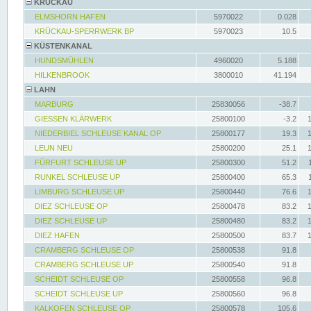
KRÜCKAU
ELMSHORN HAFEN
5970022
0.028
KRÜCKAU-SPERRWERK BP
5970023
10.5
KÜSTENKANAL
HUNDSMÜHLEN
4960020
5.188
HILKENBROOK
3800010
41.194
LAHN
MARBURG
25830056
-38.7
GIESSEN KLÄRWERK
25800100
-3.2
NIEDERBIEL SCHLEUSE KANAL OP
25800177
19.3
LEUN NEU
25800200
25.1
FÜRFURT SCHLEUSE UP
25800300
51.2
RUNKEL SCHLEUSE UP
25800400
65.3
LIMBURG SCHLEUSE UP
25800440
76.6
DIEZ SCHLEUSE OP
25800478
83.2
DIEZ SCHLEUSE UP
25800480
83.2
DIEZ HAFEN
25800500
83.7
CRAMBERG SCHLEUSE OP
25800538
91.8
CRAMBERG SCHLEUSE UP
25800540
91.8
SCHEIDT SCHLEUSE OP
25800558
96.8
SCHEIDT SCHLEUSE UP
25800560
96.8
KALKOFEN SCHLEUSE OP
25800578
105.6