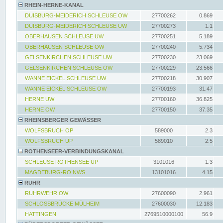
RHEIN-HERNE-KANAL
DUISBURG-MEIDERICH SCHLEUSE OW
27700262
0.869
DUISBURG-MEIDERICH SCHLEUSE UW
27700273
1.1
OBERHAUSEN SCHLEUSE UW
27700251
5.189
OBERHAUSEN SCHLEUSE OW
27700240
5.734
GELSENKIRCHEN SCHLEUSE UW
27700230
23.069
GELSENKIRCHEN SCHLEUSE OW
27700229
23.566
WANNE EICKEL SCHLEUSE UW
27700218
30.907
WANNE EICKEL SCHLEUSE OW
27700193
31.47
HERNE UW
27700160
36.825
HERNE OW
27700150
37.35
RHEINSBERGER GEWÄSSER
WOLFSBRUCH OP
589000
2.3
WOLFSBRUCH UP
589010
2.5
ROTHENSEER-VERBINDUNGSKANAL
SCHLEUSE ROTHENSEE UP
3101016
1.3
MAGDEBURG-RO NWS
13101016
4.15
RUHR
RUHRWEHR OW
27600090
2.961
SCHLOSSBRÜCKE MÜLHEIM
27600030
12.183
HATTINGEN
2769510000100
56.9