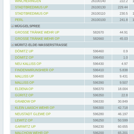
WINCHERINGEN
26100140
222.2
STADTBREDIMUS UP
26100130
229.44
STADTBREDIMUS OP
26100110
230.5
PERL
26100100
241.8
MÜGGELSPREE
GROSSE TRÄNKE WEHR UP
582670
44.91
GROSSE TRÄNKE WEHR OP
582660
45.03
MÜRITZ-ELDE-WASSERSTRASSE
DÖMITZ UP
596460
0.9
DÖMITZ OP
596450
1.0
NEU KALLISS OP
596430
4.97
FINDENWIRUNSHIER OP
596410
5.838
MALLISS UP
596400
9.431
MALLISS OP
596390
9.507
ELDENA OP
596370
18.004
GÜRITZ OP
596350
22.8
GRABOW OP
596330
30.849
KLEIN LAASCH WEHR OP
596300
42.718
NEUSTADT GLEWE OP
596280
46.197
LEWITZ OP
596250
50.599
GARWITZ UP
596230
60.655
MALCHOW WEHR OP
596200
65.201