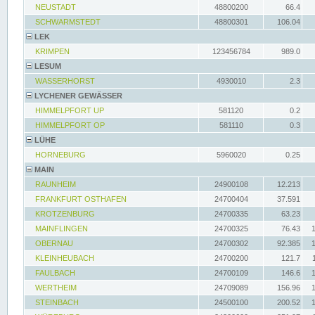
NEUSTADT
48800200
66.4
SCHWARMSTEDT
48800301
106.04
LEK
KRIMPEN
123456784
989.0
LESUM
WASSERHORST
4930010
2.3
LYCHENER GEWÄSSER
HIMMELPFORT UP
581120
0.2
HIMMELPFORT OP
581110
0.3
LÜHE
HORNEBURG
5960020
0.25
MAIN
RAUNHEIM
24900108
12.213
FRANKFURT OSTHAFEN
24700404
37.591
KROTZENBURG
24700335
63.23
MAINFLINGEN
24700325
76.43
OBERNAU
24700302
92.385
KLEINHEUBACH
24700200
121.7
FAULBACH
24700109
146.6
WERTHEIM
24709089
156.96
STEINBACH
24500100
200.52