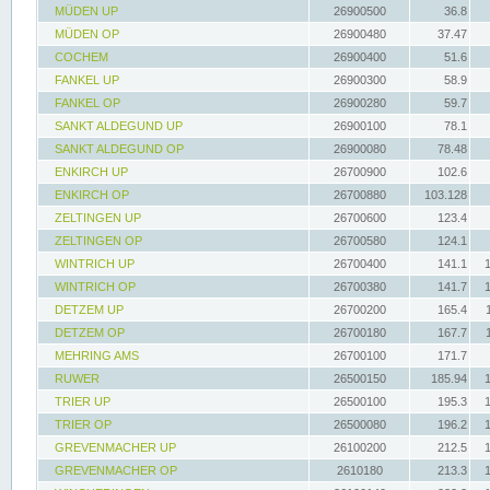
MÜDEN UP
26900500
36.8
MÜDEN OP
26900480
37.47
COCHEM
26900400
51.6
FANKEL UP
26900300
58.9
FANKEL OP
26900280
59.7
SANKT ALDEGUND UP
26900100
78.1
SANKT ALDEGUND OP
26900080
78.48
ENKIRCH UP
26700900
102.6
ENKIRCH OP
26700880
103.128
ZELTINGEN UP
26700600
123.4
ZELTINGEN OP
26700580
124.1
WINTRICH UP
26700400
141.1
WINTRICH OP
26700380
141.7
DETZEM UP
26700200
165.4
DETZEM OP
26700180
167.7
MEHRING AMS
26700100
171.7
RUWER
26500150
185.94
TRIER UP
26500100
195.3
TRIER OP
26500080
196.2
GREVENMACHER UP
26100200
212.5
GREVENMACHER OP
2610180
213.3