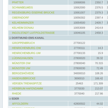
PFATTER
10068006
2350.7
SCHWABELWEIS
10062000
2376.5
REGENSBURG EISERNE BRÜCKE
10061007
2379.3
OBERNDORF
10056302
2397.4
KELHEIMWINZER
10054500
2409.7
KELHEIM DONAU
10053009
2414.8
INGOLSTADT LUITPOLDSTRASSE
10046105
2458.3
DORTMUND-EMS-KANAL
GROPPENBRUCH
27700122
HENRICHENBURG OW
27700111
14.3
HENRICHENBURG UW
27700133
15.9
LÜDINGHAUSEN
27800020
39.32
MÜNSTER OW
27800040
70.315
MÜNSTER UW
27800030
72.49
BERGESHÖVEDE
34000010
108.26
HASEHUBBRÜCKE
3690010
166.42
VERSEN TRENNSPITZE
25463
171.309
HERBRUM HAFENDAMM
3770030
213.07
RHEDE
3770040
217.86
EDER
AFFOLDERN
42800502
44.02