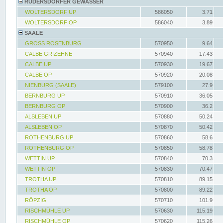
RÜDERSDORFER GEWÄSSER
WOLTERSDORF UP
586050
3.71
WOLTERSDORF OP
586040
3.89
SAALE
GROSS ROSENBURG
570950
9.64
CALBE GRIZEHNE
570940
17.43
CALBE UP
570930
19.67
CALBE OP
570920
20.08
NIENBURG (SAALE)
579100
27.9
BERNBURG UP
570910
36.05
BERNBURG OP
570900
36.2
ALSLEBEN UP
570880
50.24
ALSLEBEN OP
570870
50.42
ROTHENBURG UP
570860
58.6
ROTHENBURG OP
570850
58.78
WETTIN UP
570840
70.3
WETTIN OP
570830
70.47
TROTHA UP
570810
89.15
TROTHA OP
570800
89.22
RÖPZIG
570710
101.9
RISCHMÜHLE UP
570630
115.19
RISCHMÜHLE OP
570620
115.26