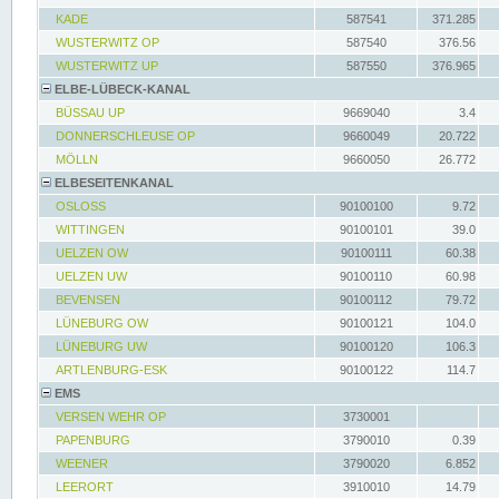
KADE
587541
371.285
WUSTERWITZ OP
587540
376.56
WUSTERWITZ UP
587550
376.965
ELBE-LÜBECK-KANAL
BÜSSAU UP
9669040
3.4
DONNERSCHLEUSE OP
9660049
20.722
MÖLLN
9660050
26.772
ELBESEITENKANAL
OSLOSS
90100100
9.72
WITTINGEN
90100101
39.0
UELZEN OW
90100111
60.38
UELZEN UW
90100110
60.98
BEVENSEN
90100112
79.72
LÜNEBURG OW
90100121
104.0
LÜNEBURG UW
90100120
106.3
ARTLENBURG-ESK
90100122
114.7
EMS
VERSEN WEHR OP
3730001
PAPENBURG
3790010
0.39
WEENER
3790020
6.852
LEERORT
3910010
14.79