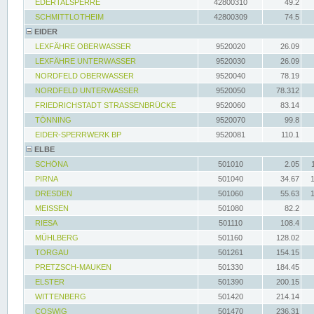
EDERTALSPERRE
42800310
49.2
SCHMITTLOTHEIM
42800309
74.5
EIDER
LEXFÄHRE OBERWASSER
9520020
26.09
LEXFÄHRE UNTERWASSER
9520030
26.09
NORDFELD OBERWASSER
9520040
78.19
NORDFELD UNTERWASSER
9520050
78.312
FRIEDRICHSTADT STRASSENBRÜCKE
9520060
83.14
TÖNNING
9520070
99.8
EIDER-SPERRWERK BP
9520081
110.1
ELBE
SCHÖNA
501010
2.05
PIRNA
501040
34.67
DRESDEN
501060
55.63
MEISSEN
501080
82.2
RIESA
501110
108.4
MÜHLBERG
501160
128.02
TORGAU
501261
154.15
PRETZSCH-MAUKEN
501330
184.45
ELSTER
501390
200.15
WITTENBERG
501420
214.14
COSWIG
501470
236.31