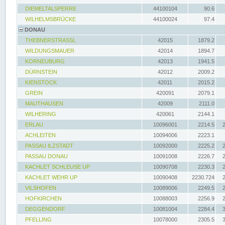
DIEMELTALSPERRE
44100104
90.6
WILHELMSBRÜCKE
44100024
97.4
DONAU
THEBNERSTRASSL
42015
1879.2
WILDUNGSMAUER
42014
1894.7
KORNEUBURG
42013
1941.5
DÜRNSTEIN
42012
2009.2
KIENSTOCK
42011
2015.2
GREIN
420091
2079.1
MAUTHAUSEN
42009
2111.0
WILHERING
420061
2144.1
ERLAU
10096001
2214.5
ACHLEITEN
10094006
2223.1
PASSAU ILZSTADT
10092000
2225.2
PASSAU DONAU
10091008
2226.7
KACHLET SCHLEUSE UP
10090708
2230.3
KACHLET WEHR UP
10090408
2230.724
VILSHOFEN
10089006
2249.5
HOFKIRCHEN
10088003
2256.9
DEGGENDORF
10081004
2284.4
PFELLING
10078000
2305.5