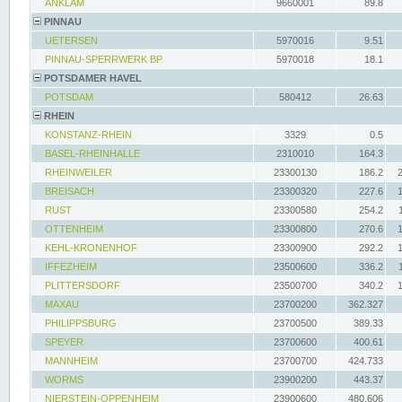
ANKLAM
9660001
89.8
PINNAU
UETERSEN
5970016
9.51
PINNAU-SPERRWERK BP
5970018
18.1
POTSDAMER HAVEL
POTSDAM
580412
26.63
RHEIN
KONSTANZ-RHEIN
3329
0.5
BASEL-RHEINHALLE
2310010
164.3
RHEINWEILER
23300130
186.2
BREISACH
23300320
227.6
RUST
23300580
254.2
OTTENHEIM
23300800
270.6
KEHL-KRONENHOF
23300900
292.2
IFFEZHEIM
23500600
336.2
PLITTERSDORF
23500700
340.2
MAXAU
23700200
362.327
PHILIPPSBURG
23700500
389.33
SPEYER
23700600
400.61
MANNHEIM
23700700
424.733
WORMS
23900200
443.37
NIERSTEIN-OPPENHEIM
23900600
480.606