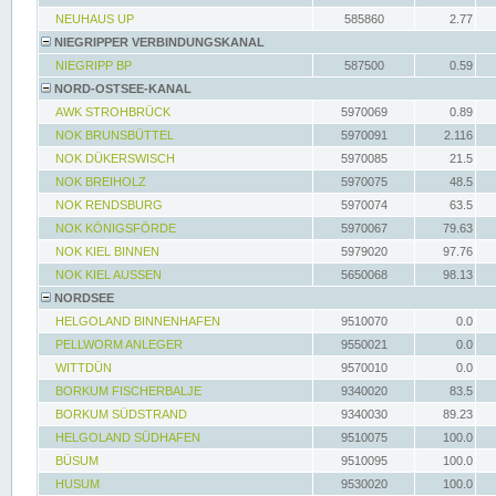
NEUHAUS UP
585860
2.77
NIEGRIPPER VERBINDUNGSKANAL
NIEGRIPP BP
587500
0.59
NORD-OSTSEE-KANAL
AWK STROHBRÜCK
5970069
0.89
NOK BRUNSBÜTTEL
5970091
2.116
NOK DÜKERSWISCH
5970085
21.5
NOK BREIHOLZ
5970075
48.5
NOK RENDSBURG
5970074
63.5
NOK KÖNIGSFÖRDE
5970067
79.63
NOK KIEL BINNEN
5979020
97.76
NOK KIEL AUSSEN
5650068
98.13
NORDSEE
HELGOLAND BINNENHAFEN
9510070
0.0
PELLWORM ANLEGER
9550021
0.0
WITTDÜN
9570010
0.0
BORKUM FISCHERBALJE
9340020
83.5
BORKUM SÜDSTRAND
9340030
89.23
HELGOLAND SÜDHAFEN
9510075
100.0
BÜSUM
9510095
100.0
HUSUM
9530020
100.0