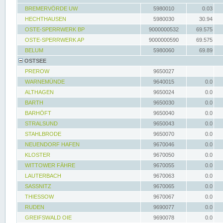
BREMERVÖRDE UW
5980010
0.03
HECHTHAUSEN
5980030
30.94
OSTE-SPERRWERK BP
9000000532
69.575
OSTE-SPERRWERK AP
9000000590
69.575
BELUM
5980060
69.89
OSTSEE
PREROW
9650027
WARNEMÜNDE
9640015
0.0
ALTHAGEN
9650024
0.0
BARTH
9650030
0.0
BARHÖFT
9650040
0.0
STRALSUND
9650043
0.0
STAHLBRODE
9650070
0.0
NEUENDORF HAFEN
9670046
0.0
KLOSTER
9670050
0.0
WITTOWER FÄHRE
9670055
0.0
LAUTERBACH
9670063
0.0
SASSNITZ
9670065
0.0
THIESSOW
9670067
0.0
RUDEN
9690077
0.0
GREIFSWALD OIE
9690078
0.0