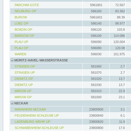
PARCHIM GÜTE
5961801
72.567
NEUBURG OP
596160
83.362
BUROW
5961601
88.39
LÜBZ OP
596140
98.977
BOBZIN OP
596120
103.8
BARKOW OP
596100
114.086
PLAU UP
596090
120.004
PLAU OP
596080
120.08
WAREN
596030
151.975
MÜRITZ-HAVEL-WASSERSTRASSE
STRASEN OP
581060
2.7
STRASEN UP
581070
2.7
DIEMITZ OP
581020
13.7
DIEMITZ UP
581030
13.7
MIROW UP
581010
22.9
MIROW OP
581000
23.1
NECKAR
MANNHEIM NECKAR
23800900
3.1
FEUDENHEIM SCHLEUSE UP
23800840
6.1
LADENBURG WEHR UP
23800820
11.9
SCHWABENHEIM SCHLEUSE UP
23800800
17.6