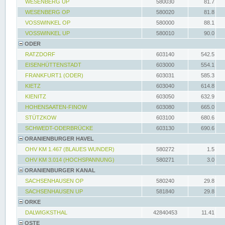
WESENBERG UP
580030
81.7
WESENBERG OP
580020
81.8
VOSSWINKEL OP
580000
88.1
VOSSWINKEL UP
580010
90.0
ODER
RATZDORF
603140
542.5
EISENHÜTTENSTADT
603000
554.1
FRANKFURT1 (ODER)
603031
585.3
KIETZ
603040
614.8
KIENITZ
603050
632.9
HOHENSAATEN-FINOW
603080
665.0
STÜTZKOW
603100
680.6
SCHWEDT-ODERBRÜCKE
603130
690.6
ORANIENBURGER HAVEL
OHV KM 1.467 (BLAUES WUNDER)
580272
1.5
OHV KM 3.014 (HOCHSPANNUNG)
580271
3.0
ORANIENBURGER KANAL
SACHSENHAUSEN OP
580240
29.8
SACHSENHAUSEN UP
581840
29.8
ORKE
DALWIGKSTHAL
42840453
11.41
OSTE