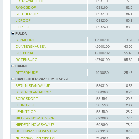
EBERSWALDE OP
693170
77.9
RAGÖSE OP
693190
81.0
STECHER OP
693210
84.4
LIEPE OP
693230
88.9
LIEPE UP
693240
88.9
FULDA
BONAFORTH
42900201
3.61
GUNTERSHAUSEN
42900100
43.99
GREBENAU
42700202
55.49
ROTENBURG
42700100
95.69
HAMME
RITTERHUDE
4940030
25.45
HAVEL-ODER-WASSERSTRASSE
BERLIN-SPANDAU UP
580310
0.55
BERLIN-SPANDAU OP
580300
0.76
BORGSDORF
581591
20.3
LEHNITZ UP
581590
28.4
LEHNITZ OP
581580
28.7
NIEDERFINOW SHW OP
692080
77.4
NIEDERFINOW SHW UP
692090
78.0
HOHENSAATEN WEST BP
603310
92.7
HOHENSAATEN WEST AP
603400
93.0