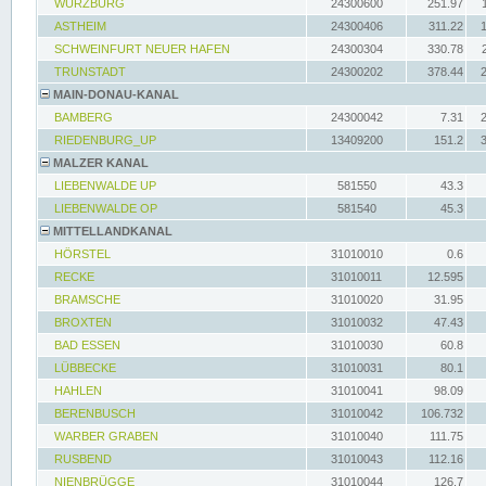
WÜRZBURG
24300600
251.97
ASTHEIM
24300406
311.22
SCHWEINFURT NEUER HAFEN
24300304
330.78
TRUNSTADT
24300202
378.44
MAIN-DONAU-KANAL
BAMBERG
24300042
7.31
RIEDENBURG_UP
13409200
151.2
MALZER KANAL
LIEBENWALDE UP
581550
43.3
LIEBENWALDE OP
581540
45.3
MITTELLANDKANAL
HÖRSTEL
31010010
0.6
RECKE
31010011
12.595
BRAMSCHE
31010020
31.95
BROXTEN
31010032
47.43
BAD ESSEN
31010030
60.8
LÜBBECKE
31010031
80.1
HAHLEN
31010041
98.09
BERENBUSCH
31010042
106.732
WARBER GRABEN
31010040
111.75
RUSBEND
31010043
112.16
NIENBRÜGGE
31010044
126.7