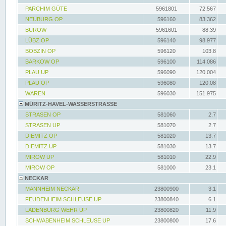
PARCHIM GÜTE
5961801
72.567
NEUBURG OP
596160
83.362
BUROW
5961601
88.39
LÜBZ OP
596140
98.977
BOBZIN OP
596120
103.8
BARKOW OP
596100
114.086
PLAU UP
596090
120.004
PLAU OP
596080
120.08
WAREN
596030
151.975
MÜRITZ-HAVEL-WASSERSTRASSE
STRASEN OP
581060
2.7
STRASEN UP
581070
2.7
DIEMITZ OP
581020
13.7
DIEMITZ UP
581030
13.7
MIROW UP
581010
22.9
MIROW OP
581000
23.1
NECKAR
MANNHEIM NECKAR
23800900
3.1
FEUDENHEIM SCHLEUSE UP
23800840
6.1
LADENBURG WEHR UP
23800820
11.9
SCHWABENHEIM SCHLEUSE UP
23800800
17.6