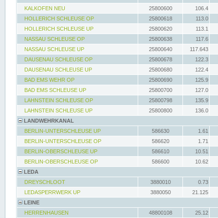
KALKOFEN NEU
25800600
106.4
HOLLERICH SCHLEUSE OP
25800618
113.0
HOLLERICH SCHLEUSE UP
25800620
113.1
NASSAU SCHLEUSE OP
25800638
117.6
NASSAU SCHLEUSE UP
25800640
117.643
DAUSENAU SCHLEUSE OP
25800678
122.3
DAUSENAU SCHLEUSE UP
25800680
122.4
BAD EMS WEHR OP
25800690
125.9
BAD EMS SCHLEUSE UP
25800700
127.0
LAHNSTEIN SCHLEUSE OP
25800798
135.9
LAHNSTEIN SCHLEUSE UP
25800800
136.0
LANDWEHRKANAL
BERLIN-UNTERSCHLEUSE UP
586630
1.61
BERLIN-UNTERSCHLEUSE OP
586620
1.71
BERLIN-OBERSCHLEUSE UP
586610
10.51
BERLIN-OBERSCHLEUSE OP
586600
10.62
LEDA
DREYSCHLOOT
3880010
0.73
LEDASPERRWERK UP
3880050
21.125
LEINE
HERRENHAUSEN
48800108
25.12