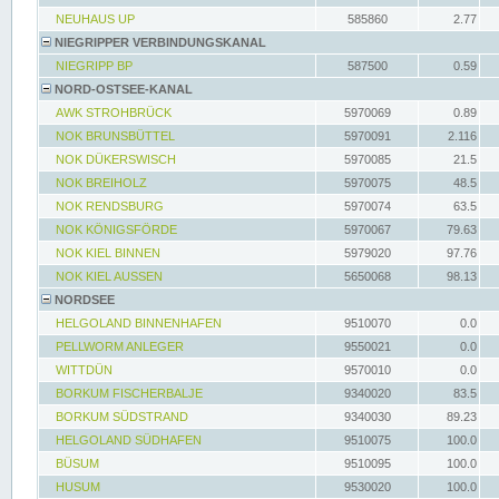
NEUHAUS UP
585860
2.77
NIEGRIPPER VERBINDUNGSKANAL
NIEGRIPP BP
587500
0.59
NORD-OSTSEE-KANAL
AWK STROHBRÜCK
5970069
0.89
NOK BRUNSBÜTTEL
5970091
2.116
NOK DÜKERSWISCH
5970085
21.5
NOK BREIHOLZ
5970075
48.5
NOK RENDSBURG
5970074
63.5
NOK KÖNIGSFÖRDE
5970067
79.63
NOK KIEL BINNEN
5979020
97.76
NOK KIEL AUSSEN
5650068
98.13
NORDSEE
HELGOLAND BINNENHAFEN
9510070
0.0
PELLWORM ANLEGER
9550021
0.0
WITTDÜN
9570010
0.0
BORKUM FISCHERBALJE
9340020
83.5
BORKUM SÜDSTRAND
9340030
89.23
HELGOLAND SÜDHAFEN
9510075
100.0
BÜSUM
9510095
100.0
HUSUM
9530020
100.0