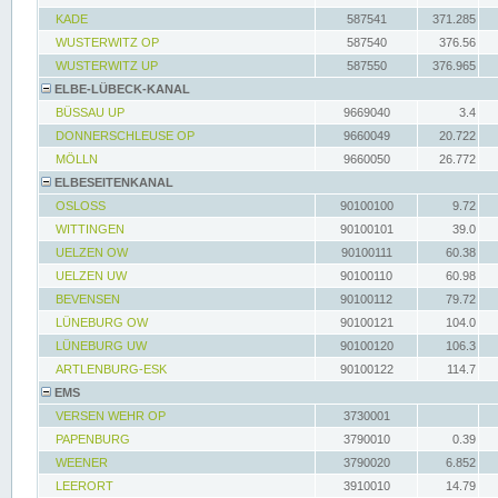
KADE
587541
371.285
WUSTERWITZ OP
587540
376.56
WUSTERWITZ UP
587550
376.965
ELBE-LÜBECK-KANAL
BÜSSAU UP
9669040
3.4
DONNERSCHLEUSE OP
9660049
20.722
MÖLLN
9660050
26.772
ELBESEITENKANAL
OSLOSS
90100100
9.72
WITTINGEN
90100101
39.0
UELZEN OW
90100111
60.38
UELZEN UW
90100110
60.98
BEVENSEN
90100112
79.72
LÜNEBURG OW
90100121
104.0
LÜNEBURG UW
90100120
106.3
ARTLENBURG-ESK
90100122
114.7
EMS
VERSEN WEHR OP
3730001
PAPENBURG
3790010
0.39
WEENER
3790020
6.852
LEERORT
3910010
14.79