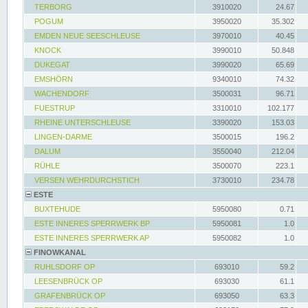
TERBORG
3910020
24.67
POGUM
3950020
35.302
EMDEN NEUE SEESCHLEUSE
3970010
40.45
KNOCK
3990010
50.848
DUKEGAT
3990020
65.69
EMSHÖRN
9340010
74.32
WACHENDORF
3500031
96.71
FUESTRUP
3310010
102.177
RHEINE UNTERSCHLEUSE
3390020
153.03
LINGEN-DARME
3500015
196.2
DALUM
3550040
212.04
RÜHLE
3500070
223.1
VERSEN WEHRDURCHSTICH
3730010
234.78
ESTE
BUXTEHUDE
5950080
0.71
ESTE INNERES SPERRWERK BP
5950081
1.0
ESTE INNERES SPERRWERK AP
5950082
1.0
FINOWKANAL
RUHLSDORF OP
693010
59.2
LEESENBRÜCK OP
693030
61.1
GRAFENBRÜCK OP
693050
63.3