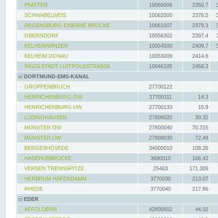
PFATTER
10068006
2350.7
SCHWABELWEIS
10062000
2376.5
REGENSBURG EISERNE BRÜCKE
10061007
2379.3
OBERNDORF
10056302
2397.4
KELHEIMWINZER
10054500
2409.7
KELHEIM DONAU
10053009
2414.8
INGOLSTADT LUITPOLDSTRASSE
10046105
2458.3
DORTMUND-EMS-KANAL
GROPPENBRUCH
27700122
HENRICHENBURG OW
27700111
14.3
HENRICHENBURG UW
27700133
15.9
LÜDINGHAUSEN
27800020
39.32
MÜNSTER OW
27800040
70.315
MÜNSTER UW
27800030
72.49
BERGESHÖVEDE
34000010
108.26
HASEHUBBRÜCKE
3690010
166.42
VERSEN TRENNSPITZE
25463
171.309
HERBRUM HAFENDAMM
3770030
213.07
RHEDE
3770040
217.86
EDER
AFFOLDERN
42800502
44.02