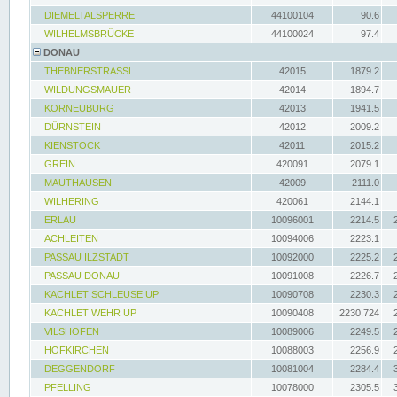
DIEMELTALSPERRE
44100104
90.6
WILHELMSBRÜCKE
44100024
97.4
DONAU
THEBNERSTRASSL
42015
1879.2
WILDUNGSMAUER
42014
1894.7
KORNEUBURG
42013
1941.5
DÜRNSTEIN
42012
2009.2
KIENSTOCK
42011
2015.2
GREIN
420091
2079.1
MAUTHAUSEN
42009
2111.0
WILHERING
420061
2144.1
ERLAU
10096001
2214.5
ACHLEITEN
10094006
2223.1
PASSAU ILZSTADT
10092000
2225.2
PASSAU DONAU
10091008
2226.7
KACHLET SCHLEUSE UP
10090708
2230.3
KACHLET WEHR UP
10090408
2230.724
VILSHOFEN
10089006
2249.5
HOFKIRCHEN
10088003
2256.9
DEGGENDORF
10081004
2284.4
PFELLING
10078000
2305.5