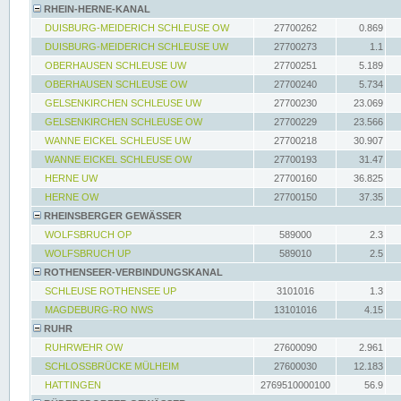
RHEIN-HERNE-KANAL
DUISBURG-MEIDERICH SCHLEUSE OW
27700262
0.869
DUISBURG-MEIDERICH SCHLEUSE UW
27700273
1.1
OBERHAUSEN SCHLEUSE UW
27700251
5.189
OBERHAUSEN SCHLEUSE OW
27700240
5.734
GELSENKIRCHEN SCHLEUSE UW
27700230
23.069
GELSENKIRCHEN SCHLEUSE OW
27700229
23.566
WANNE EICKEL SCHLEUSE UW
27700218
30.907
WANNE EICKEL SCHLEUSE OW
27700193
31.47
HERNE UW
27700160
36.825
HERNE OW
27700150
37.35
RHEINSBERGER GEWÄSSER
WOLFSBRUCH OP
589000
2.3
WOLFSBRUCH UP
589010
2.5
ROTHENSEER-VERBINDUNGSKANAL
SCHLEUSE ROTHENSEE UP
3101016
1.3
MAGDEBURG-RO NWS
13101016
4.15
RUHR
RUHRWEHR OW
27600090
2.961
SCHLOSSBRÜCKE MÜLHEIM
27600030
12.183
HATTINGEN
2769510000100
56.9