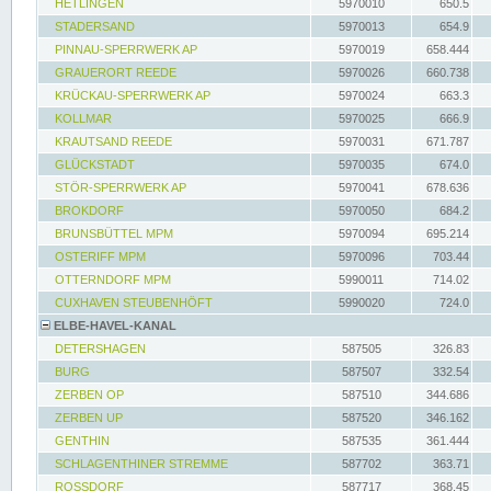
HETLINGEN
5970010
650.5
STADERSAND
5970013
654.9
PINNAU-SPERRWERK AP
5970019
658.444
GRAUERORT REEDE
5970026
660.738
KRÜCKAU-SPERRWERK AP
5970024
663.3
KOLLMAR
5970025
666.9
KRAUTSAND REEDE
5970031
671.787
GLÜCKSTADT
5970035
674.0
STÖR-SPERRWERK AP
5970041
678.636
BROKDORF
5970050
684.2
BRUNSBÜTTEL MPM
5970094
695.214
OSTERIFF MPM
5970096
703.44
OTTERNDORF MPM
5990011
714.02
CUXHAVEN STEUBENHÖFT
5990020
724.0
ELBE-HAVEL-KANAL
DETERSHAGEN
587505
326.83
BURG
587507
332.54
ZERBEN OP
587510
344.686
ZERBEN UP
587520
346.162
GENTHIN
587535
361.444
SCHLAGENTHINER STREMME
587702
363.71
ROSSDORF
587717
368.45