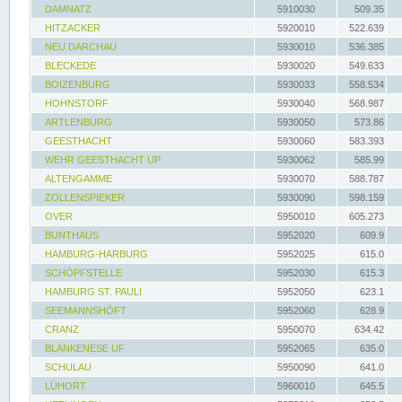
DAMNATZ
5910030
509.35
HITZACKER
5920010
522.639
NEU DARCHAU
5930010
536.385
BLECKEDE
5930020
549.633
BOIZENBURG
5930033
558.534
HOHNSTORF
5930040
568.987
ARTLENBURG
5930050
573.86
GEESTHACHT
5930060
583.393
WEHR GEESTHACHT UP
5930062
585.99
ALTENGAMME
5930070
588.787
ZOLLENSPIEKER
5930090
598.159
OVER
5950010
605.273
BUNTHAUS
5952020
609.9
HAMBURG-HARBURG
5952025
615.0
SCHÖPFSTELLE
5952030
615.3
HAMBURG ST. PAULI
5952050
623.1
SEEMANNSHÖFT
5952060
628.9
CRANZ
5950070
634.42
BLANKENESE UF
5952065
635.0
SCHULAU
5950090
641.0
LÜHORT
5960010
645.5