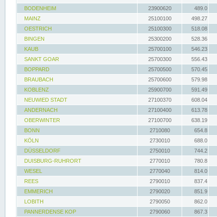
BODENHEIM
23900620
489.0
MAINZ
25100100
498.27
OESTRICH
25100300
518.08
BINGEN
25300200
528.36
KAUB
25700100
546.23
SANKT GOAR
25700300
556.43
BOPPARD
25700500
570.45
BRAUBACH
25700600
579.98
KOBLENZ
25900700
591.49
NEUWIED STADT
27100370
608.04
ANDERNACH
27100400
613.78
OBERWINTER
27100700
638.19
BONN
2710080
654.8
KÖLN
2730010
688.0
DÜSSELDORF
2750010
744.2
DUISBURG-RUHRORT
2770010
780.8
WESEL
2770040
814.0
REES
2790010
837.4
EMMERICH
2790020
851.9
LOBITH
2790050
862.0
PANNERDENSE KOP
2790060
867.3