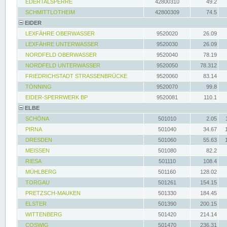
EDERTALSPERRE
42800310
49.2
SCHMITTLOTHEIM
42800309
74.5
EIDER
LEXFÄHRE OBERWASSER
9520020
26.09
LEXFÄHRE UNTERWASSER
9520030
26.09
NORDFELD OBERWASSER
9520040
78.19
NORDFELD UNTERWASSER
9520050
78.312
FRIEDRICHSTADT STRASSENBRÜCKE
9520060
83.14
TÖNNING
9520070
99.8
EIDER-SPERRWERK BP
9520081
110.1
ELBE
SCHÖNA
501010
2.05
PIRNA
501040
34.67
DRESDEN
501060
55.63
MEISSEN
501080
82.2
RIESA
501110
108.4
MÜHLBERG
501160
128.02
TORGAU
501261
154.15
PRETZSCH-MAUKEN
501330
184.45
ELSTER
501390
200.15
WITTENBERG
501420
214.14
COSWIG
501470
236.31