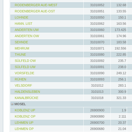
RODENBERGER AUE-WEST
31010052
132.68
RODENBERGER AUE-OST
31010051
133.55
LOHNDE
31010050
150.1
HANN. LIST
31010062
163.56
ANDERTEN UW
31010060
173.425
ANDERTEN OW
31010061
174.96
SEHNDE
31010070
183.58
MEHRUM
31010071
192.556
THUNE
31010080
222.85
SÜLFELD OW
31010092
235.7
SÜLFELD UW
31010091
238.0
VORSFELDE
31010090
249.12
RÜHEN
31010093
256.1
VELSDORF
3101012
283.1
HALDENSLEBEN
3101013
300.9
KANALBRÜCKE
3101018
321.33
MOSEL
KOBLENZ UP
26900900
1.9
KOBLENZ OP
26900880
2.111
LEHMEN UP
26900700
20.37
LEHMEN OP
26900680
21.04