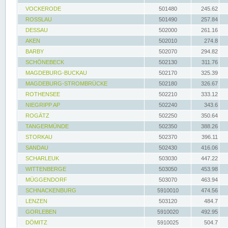
VOCKERODE
501480
245.62
ROSSLAU
501490
257.84
DESSAU
502000
261.16
AKEN
502010
274.8
BARBY
502070
294.82
SCHÖNEBECK
502130
311.76
MAGDEBURG-BUCKAU
502170
325.39
MAGDEBURG-STROMBRÜCKE
502180
326.67
ROTHENSEE
502210
333.12
NIEGRIPP AP
502240
343.6
ROGÄTZ
502250
350.64
TANGERMÜNDE
502350
388.26
STORKAU
502370
396.11
SANDAU
502430
416.06
SCHARLEUK
503030
447.22
WITTENBERGE
503050
453.98
MÜGGENDORF
503070
463.94
SCHNACKENBURG
5910010
474.56
LENZEN
503120
484.7
GORLEBEN
5910020
492.95
DÖMITZ
5910025
504.7