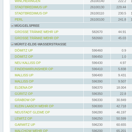
WINCHERINGEN
26100140
222.2
STADTBREDIMUS UP
26100130
229.44
STADTBREDIMUS OP
26100110
230.5
PERL
26100100
241.8
MÜGGELSPREE
GROSSE TRÄNKE WEHR UP
582670
44.91
GROSSE TRÄNKE WEHR OP
582660
45.03
MÜRITZ-ELDE-WASSERSTRASSE
DÖMITZ UP
596460
0.9
DÖMITZ OP
596450
1.0
NEU KALLISS OP
596430
4.97
FINDENWIRUNSHIER OP
596410
5.838
MALLISS UP
596400
9.431
MALLISS OP
596390
9.507
ELDENA OP
596370
18.004
GÜRITZ OP
596350
22.8
GRABOW OP
596330
30.849
KLEIN LAASCH WEHR OP
596300
42.718
NEUSTADT GLEWE OP
596280
46.197
LEWITZ OP
596250
50.599
GARWITZ UP
596230
60.655
MALCHOW WEHR OP
596200
65.201