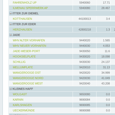
FAHRENHOLZ UP
5940060
17.71
ILMENAU SPERRWERK AP
5940080
28.467
ITTER ZUR DIEMEL
KOTTHAUSEN
44100013
3.4
ITTER ZUR EDER
HERZHAUSEN
42800218
1.3
JADE
WHV ALTER VORHAFEN
9440020
1.565
WHV NEUER VORHAFEN
9440030
4.053
JADE-WESER-PORT
9430050
11.6
HOOKSIELPLATE
9430020
18.098
SCHILLIG
9430030
24.137
MELLUMPLATE
9420010
31.13
WANGEROOGE OST
9420020
34.999
WANGEROOGE NORD
9420030
41.049
WANGEROOGE WEST
9420040
43.208
KLEINES HAFF
WOLGAST
9650080
0.0
KARNIN
9690084
0.0
KARLSHAGEN
9690085
0.0
UECKERMÜNDE
9690088
0.0