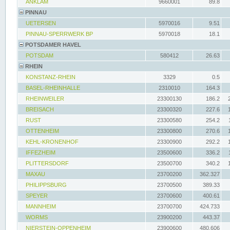
ANKLAM
9660001
89.8
PINNAU
UETERSEN
5970016
9.51
PINNAU-SPERRWERK BP
5970018
18.1
POTSDAMER HAVEL
POTSDAM
580412
26.63
RHEIN
KONSTANZ-RHEIN
3329
0.5
BASEL-RHEINHALLE
2310010
164.3
RHEINWEILER
23300130
186.2
BREISACH
23300320
227.6
RUST
23300580
254.2
OTTENHEIM
23300800
270.6
KEHL-KRONENHOF
23300900
292.2
IFFEZHEIM
23500600
336.2
PLITTERSDORF
23500700
340.2
MAXAU
23700200
362.327
PHILIPPSBURG
23700500
389.33
SPEYER
23700600
400.61
MANNHEIM
23700700
424.733
WORMS
23900200
443.37
NIERSTEIN-OPPENHEIM
23900600
480.606