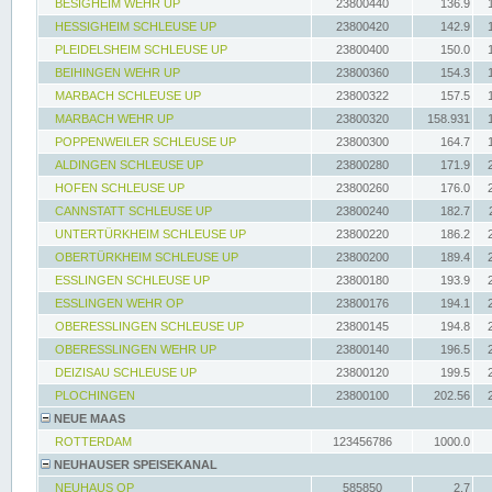
BESIGHEIM WEHR UP
23800440
136.9
HESSIGHEIM SCHLEUSE UP
23800420
142.9
PLEIDELSHEIM SCHLEUSE UP
23800400
150.0
BEIHINGEN WEHR UP
23800360
154.3
MARBACH SCHLEUSE UP
23800322
157.5
MARBACH WEHR UP
23800320
158.931
POPPENWEILER SCHLEUSE UP
23800300
164.7
ALDINGEN SCHLEUSE UP
23800280
171.9
HOFEN SCHLEUSE UP
23800260
176.0
CANNSTATT SCHLEUSE UP
23800240
182.7
UNTERTÜRKHEIM SCHLEUSE UP
23800220
186.2
OBERTÜRKHEIM SCHLEUSE UP
23800200
189.4
ESSLINGEN SCHLEUSE UP
23800180
193.9
ESSLINGEN WEHR OP
23800176
194.1
OBERESSLINGEN SCHLEUSE UP
23800145
194.8
OBERESSLINGEN WEHR UP
23800140
196.5
DEIZISAU SCHLEUSE UP
23800120
199.5
PLOCHINGEN
23800100
202.56
NEUE MAAS
ROTTERDAM
123456786
1000.0
NEUHAUSER SPEISEKANAL
NEUHAUS OP
585850
2.7