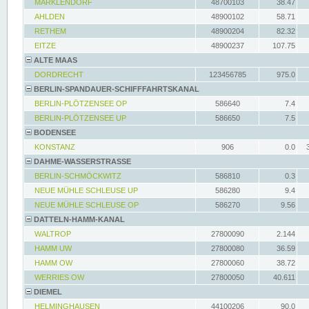
MARKLENDORF
48700103
38.47
AHLDEN
48900102
58.71
RETHEM
48900204
82.32
EITZE
48900237
107.75
ALTE MAAS
DORDRECHT
123456785
975.0
BERLIN-SPANDAUER-SCHIFFFAHRTSKANAL
BERLIN-PLÖTZENSEE OP
586640
7.4
BERLIN-PLÖTZENSEE UP
586650
7.5
BODENSEE
KONSTANZ
906
0.0
DAHME-WASSERSTRASSE
BERLIN-SCHMÖCKWITZ
586810
0.3
NEUE MÜHLE SCHLEUSE UP
586280
9.4
NEUE MÜHLE SCHLEUSE OP
586270
9.56
DATTELN-HAMM-KANAL
WALTROP
27800090
2.144
HAMM UW
27800080
36.59
HAMM OW
27800060
38.72
WERRIES OW
27800050
40.611
DIEMEL
HELMINGHAUSEN
44100206
90.0