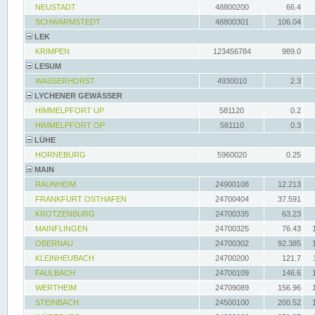
NEUSTADT
48800200
66.4
SCHWARMSTEDT
48800301
106.04
LEK
KRIMPEN
123456784
989.0
LESUM
WASSERHORST
4930010
2.3
LYCHENER GEWÄSSER
HIMMELPFORT UP
581120
0.2
HIMMELPFORT OP
581110
0.3
LÜHE
HORNEBURG
5960020
0.25
MAIN
RAUNHEIM
24900108
12.213
FRANKFURT OSTHAFEN
24700404
37.591
KROTZENBURG
24700335
63.23
MAINFLINGEN
24700325
76.43
OBERNAU
24700302
92.385
KLEINHEUBACH
24700200
121.7
FAULBACH
24700109
146.6
WERTHEIM
24709089
156.96
STEINBACH
24500100
200.52