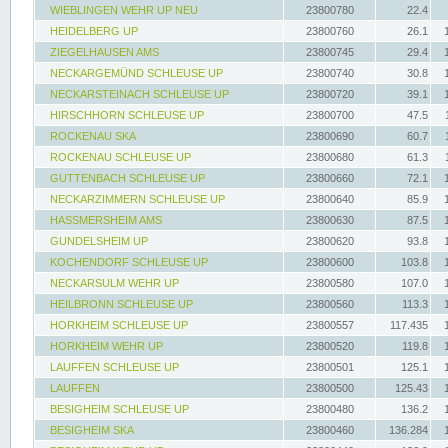
WIEBLINGEN WEHR UP NEU
23800780
22.4
HEIDELBERG UP
23800760
26.1
ZIEGELHAUSEN AMS
23800745
29.4
NECKARGEMÜND SCHLEUSE UP
23800740
30.8
NECKARSTEINACH SCHLEUSE UP
23800720
39.1
HIRSCHHORN SCHLEUSE UP
23800700
47.5
ROCKENAU SKA
23800690
60.7
ROCKENAU SCHLEUSE UP
23800680
61.3
GUTTENBACH SCHLEUSE UP
23800660
72.1
NECKARZIMMERN SCHLEUSE UP
23800640
85.9
HASSMERSHEIM AMS
23800630
87.5
GUNDELSHEIM UP
23800620
93.8
KOCHENDORF SCHLEUSE UP
23800600
103.8
NECKARSULM WEHR UP
23800580
107.0
HEILBRONN SCHLEUSE UP
23800560
113.3
HORKHEIM SCHLEUSE UP
23800557
117.435
HORKHEIM WEHR UP
23800520
119.8
LAUFFEN SCHLEUSE UP
23800501
125.1
LAUFFEN
23800500
125.43
BESIGHEIM SCHLEUSE UP
23800480
136.2
BESIGHEIM SKA
23800460
136.284