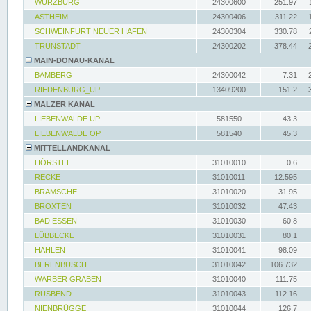
WÜRZBURG
24300600
251.97
ASTHEIM
24300406
311.22
SCHWEINFURT NEUER HAFEN
24300304
330.78
TRUNSTADT
24300202
378.44
MAIN-DONAU-KANAL
BAMBERG
24300042
7.31
RIEDENBURG_UP
13409200
151.2
MALZER KANAL
LIEBENWALDE UP
581550
43.3
LIEBENWALDE OP
581540
45.3
MITTELLANDKANAL
HÖRSTEL
31010010
0.6
RECKE
31010011
12.595
BRAMSCHE
31010020
31.95
BROXTEN
31010032
47.43
BAD ESSEN
31010030
60.8
LÜBBECKE
31010031
80.1
HAHLEN
31010041
98.09
BERENBUSCH
31010042
106.732
WARBER GRABEN
31010040
111.75
RUSBEND
31010043
112.16
NIENBRÜGGE
31010044
126.7