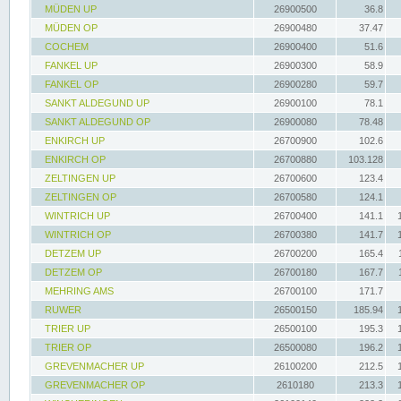
MÜDEN UP
26900500
36.8
MÜDEN OP
26900480
37.47
COCHEM
26900400
51.6
FANKEL UP
26900300
58.9
FANKEL OP
26900280
59.7
SANKT ALDEGUND UP
26900100
78.1
SANKT ALDEGUND OP
26900080
78.48
ENKIRCH UP
26700900
102.6
ENKIRCH OP
26700880
103.128
ZELTINGEN UP
26700600
123.4
ZELTINGEN OP
26700580
124.1
WINTRICH UP
26700400
141.1
WINTRICH OP
26700380
141.7
DETZEM UP
26700200
165.4
DETZEM OP
26700180
167.7
MEHRING AMS
26700100
171.7
RUWER
26500150
185.94
TRIER UP
26500100
195.3
TRIER OP
26500080
196.2
GREVENMACHER UP
26100200
212.5
GREVENMACHER OP
2610180
213.3