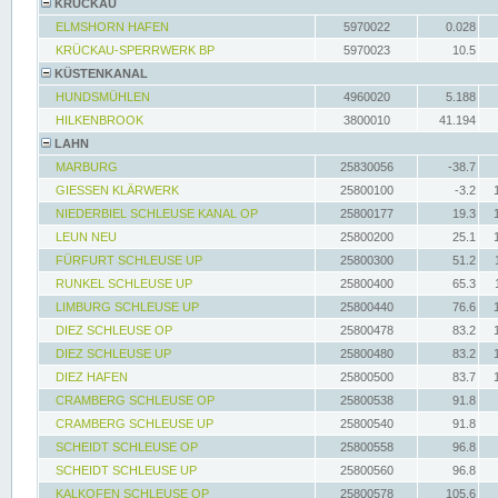
KRÜCKAU
ELMSHORN HAFEN
5970022
0.028
KRÜCKAU-SPERRWERK BP
5970023
10.5
KÜSTENKANAL
HUNDSMÜHLEN
4960020
5.188
HILKENBROOK
3800010
41.194
LAHN
MARBURG
25830056
-38.7
GIESSEN KLÄRWERK
25800100
-3.2
NIEDERBIEL SCHLEUSE KANAL OP
25800177
19.3
LEUN NEU
25800200
25.1
FÜRFURT SCHLEUSE UP
25800300
51.2
RUNKEL SCHLEUSE UP
25800400
65.3
LIMBURG SCHLEUSE UP
25800440
76.6
DIEZ SCHLEUSE OP
25800478
83.2
DIEZ SCHLEUSE UP
25800480
83.2
DIEZ HAFEN
25800500
83.7
CRAMBERG SCHLEUSE OP
25800538
91.8
CRAMBERG SCHLEUSE UP
25800540
91.8
SCHEIDT SCHLEUSE OP
25800558
96.8
SCHEIDT SCHLEUSE UP
25800560
96.8
KALKOFEN SCHLEUSE OP
25800578
105.6