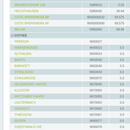
BREMERVÖRDE UW
5980010
0.03
HECHTHAUSEN
5980030
30.94
OSTE-SPERRWERK BP
9000000532
69.575
OSTE-SPERRWERK AP
9000000590
69.575
BELUM
5980060
69.89
OSTSEE
PREROW
9650027
WARNEMÜNDE
9640015
0.0
ALTHAGEN
9650024
0.0
BARTH
9650030
0.0
BARHÖFT
9650040
0.0
STRALSUND
9650043
0.0
STAHLBRODE
9650070
0.0
NEUENDORF HAFEN
9670046
0.0
KLOSTER
9670050
0.0
WITTOWER FÄHRE
9670055
0.0
LAUTERBACH
9670063
0.0
SASSNITZ
9670065
0.0
THIESSOW
9670067
0.0
RUDEN
9690077
0.0
GREIFSWALD OIE
9690078
0.0