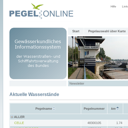
Hilfe
Link
Start
Pegelauswahl über Karte
Newsletter
Aktuelle Wasserstände
Pegelname
Pegelnummer
km
ALLER
CELLE
48300105
1.74