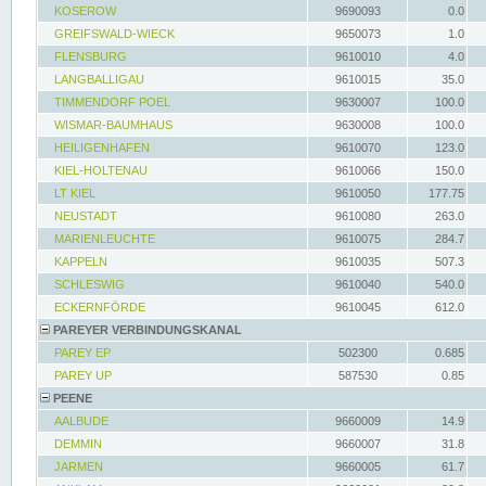
KOSEROW
9690093
0.0
GREIFSWALD-WIECK
9650073
1.0
FLENSBURG
9610010
4.0
LANGBALLIGAU
9610015
35.0
TIMMENDORF POEL
9630007
100.0
WISMAR-BAUMHAUS
9630008
100.0
HEILIGENHAFEN
9610070
123.0
KIEL-HOLTENAU
9610066
150.0
LT KIEL
9610050
177.75
NEUSTADT
9610080
263.0
MARIENLEUCHTE
9610075
284.7
KAPPELN
9610035
507.3
SCHLESWIG
9610040
540.0
ECKERNFÖRDE
9610045
612.0
PAREYER VERBINDUNGSKANAL
PAREY EP
502300
0.685
PAREY UP
587530
0.85
PEENE
AALBUDE
9660009
14.9
DEMMIN
9660007
31.8
JARMEN
9660005
61.7