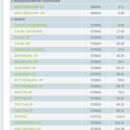
RÜDERSDORFER GEWÄSSER
WOLTERSDORF UP
586050
3.71
WOLTERSDORF OP
586040
3.89
SAALE
GROSS ROSENBURG
570950
9.64
CALBE GRIZEHNE
570940
17.43
CALBE UP
570930
19.67
CALBE OP
570920
20.08
NIENBURG (SAALE)
579100
27.9
BERNBURG UP
570910
36.05
BERNBURG OP
570900
36.2
ALSLEBEN UP
570880
50.24
ALSLEBEN OP
570870
50.42
ROTHENBURG UP
570860
58.6
ROTHENBURG OP
570850
58.78
WETTIN UP
570840
70.3
WETTIN OP
570830
70.47
TROTHA UP
570810
89.15
TROTHA OP
570800
89.22
RÖPZIG
570710
101.9
RISCHMÜHLE UP
570630
115.19
RISCHMÜHLE OP
570620
115.26