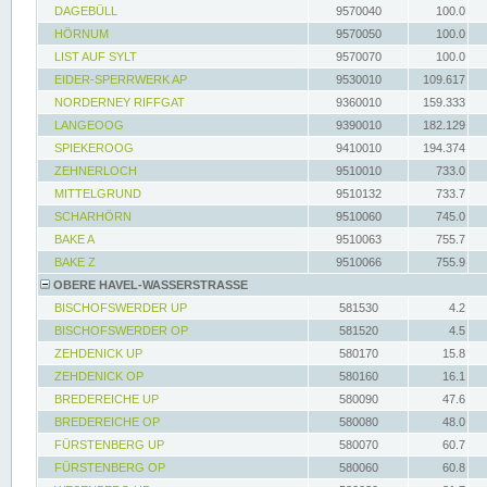
DAGEBÜLL
9570040
100.0
HÖRNUM
9570050
100.0
LIST AUF SYLT
9570070
100.0
EIDER-SPERRWERK AP
9530010
109.617
NORDERNEY RIFFGAT
9360010
159.333
LANGEOOG
9390010
182.129
SPIEKEROOG
9410010
194.374
ZEHNERLOCH
9510010
733.0
MITTELGRUND
9510132
733.7
SCHARHÖRN
9510060
745.0
BAKE A
9510063
755.7
BAKE Z
9510066
755.9
OBERE HAVEL-WASSERSTRASSE
BISCHOFSWERDER UP
581530
4.2
BISCHOFSWERDER OP
581520
4.5
ZEHDENICK UP
580170
15.8
ZEHDENICK OP
580160
16.1
BREDEREICHE UP
580090
47.6
BREDEREICHE OP
580080
48.0
FÜRSTENBERG UP
580070
60.7
FÜRSTENBERG OP
580060
60.8