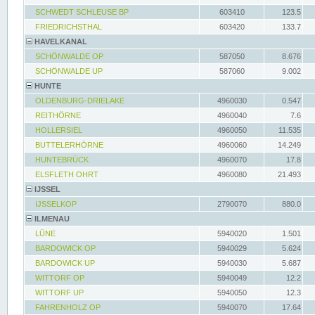
SCHWEDT SCHLEUSE BP
603410
123.5
FRIEDRICHSTHAL
603420
133.7
HAVELKANAL
SCHÖNWALDE OP
587050
8.676
SCHÖNWALDE UP
587060
9.002
HUNTE
OLDENBURG-DRIELAKE
4960030
0.547
REITHÖRNE
4960040
7.6
HOLLERSIEL
4960050
11.535
BUTTELERHÖRNE
4960060
14.249
HUNTEBRÜCK
4960070
17.8
ELSFLETH OHRT
4960080
21.493
IJSSEL
IJSSELKOP
2790070
880.0
ILMENAU
LÜNE
5940020
1.501
BARDOWICK OP
5940029
5.624
BARDOWICK UP
5940030
5.687
WITTORF OP
5940049
12.2
WITTORF UP
5940050
12.3
FAHRENHOLZ OP
5940070
17.64