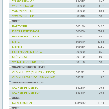
WESENBERG UP
580030
81.7
WESENBERG OP
580020
81.8
VOSSWINKEL OP
580000
88.1
VOSSWINKEL UP
580010
90.0
ODER
RATZDORF
603140
542.5
EISENHÜTTENSTADT
603000
554.1
FRANKFURT1 (ODER)
603031
585.3
KIETZ
603040
614.8
KIENITZ
603050
632.9
HOHENSAATEN-FINOW
603080
665.0
STÜTZKOW
603100
680.6
SCHWEDT-ODERBRÜCKE
603130
690.6
ORANIENBURGER HAVEL
OHV KM 1.467 (BLAUES WUNDER)
580272
1.5
OHV KM 3.014 (HOCHSPANNUNG)
580271
3.0
ORANIENBURGER KANAL
SACHSENHAUSEN OP
580240
29.8
SACHSENHAUSEN UP
581840
29.8
ORKE
DALWIGKSTHAL
42840453
11.41
OSTE