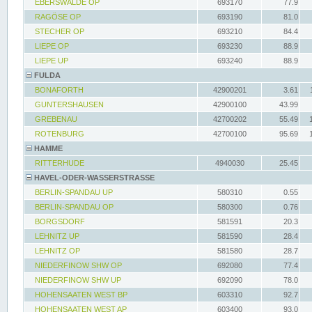
EBERSWALDE OP
693170
77.9
RAGÖSE OP
693190
81.0
STECHER OP
693210
84.4
LIEPE OP
693230
88.9
LIEPE UP
693240
88.9
FULDA
BONAFORTH
42900201
3.61
GUNTERSHAUSEN
42900100
43.99
GREBENAU
42700202
55.49
ROTENBURG
42700100
95.69
HAMME
RITTERHUDE
4940030
25.45
HAVEL-ODER-WASSERSTRASSE
BERLIN-SPANDAU UP
580310
0.55
BERLIN-SPANDAU OP
580300
0.76
BORGSDORF
581591
20.3
LEHNITZ UP
581590
28.4
LEHNITZ OP
581580
28.7
NIEDERFINOW SHW OP
692080
77.4
NIEDERFINOW SHW UP
692090
78.0
HOHENSAATEN WEST BP
603310
92.7
HOHENSAATEN WEST AP
603400
93.0