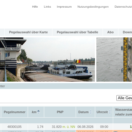
Hilfe
Links
Impressum
Nutzungsbedingungen
Datenschutz
Pegelauswahl über Karte
Pegelauswahl über Tabelle
Abo
Down
tter
Wassersta
Pegelnummer
km
PNP
Datum
Uhrzeit
relativ zu
48300105
1.74
31.820
m. ü. NN
06.08.2026
09:00
1