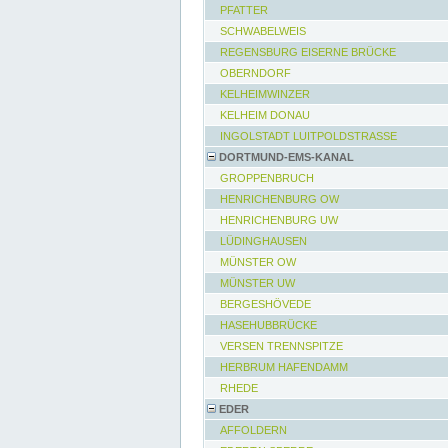
PFATTER
SCHWABELWEIS
REGENSBURG EISERNE BRÜCKE
OBERNDORF
KELHEIMWINZER
KELHEIM DONAU
INGOLSTADT LUITPOLDSTRASSE
DORTMUND-EMS-KANAL
GROPPENBRUCH
HENRICHENBURG OW
HENRICHENBURG UW
LÜDINGHAUSEN
MÜNSTER OW
MÜNSTER UW
BERGESHÖVEDE
HASEHUBBRÜCKE
VERSEN TRENNSPITZE
HERBRUM HAFENDAMM
RHEDE
EDER
AFFOLDERN