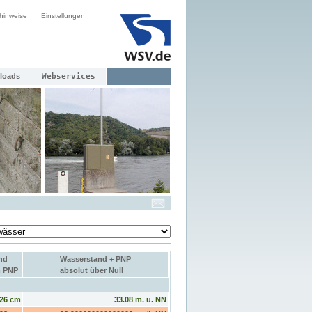
hinweise
Einstellungen
loads
Webservices
nd
Wasserstand + PNP
m PNP
absolut über Null
26 cm
33.08 m. ü. NN