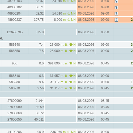
48700103
38.47
23.010
m. ü. NN
06.08.2026
09:00
48900102
58.71
06.08.2026
09:00
48900204
82.32
14.310
m. ü. NN
06.08.2026
09:00
48900237
107.75
8.000
m. ü. NN
06.08.2026
09:00
2
123456785
975.0
06.08.2026
08:50
AL
586640
7.4
28.000
m. ü. NHN
06.08.2026
09:00
3
586650
7.5
28.000
m. ü. NHN
06.08.2026
09:00
2
906
0.0
391.890
m. ü. NHN
06.08.2026
08:45
2
586810
0.3
31.957
m. ü. NHN
06.08.2026
09:00
586280
9.4
31.117
m. ü. NHN
06.08.2026
09:00
1
586270
9.56
31.117
m. ü. NHN
06.08.2026
08:45
2
27800090
2.144
06.08.2026
08:45
27800080
36.59
06.08.2026
08:45
27800060
38.72
06.08.2026
08:45
27800050
40.611
06.08.2026
08:45
44100206
90.0
336.970
m. ü. NN
06.08.2026
09:00