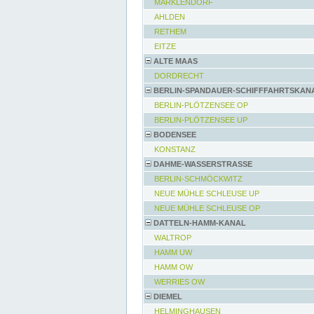
MARKLENDORF
AHLDEN
RETHEM
EITZE
ALTE MAAS
DORDRECHT
BERLIN-SPANDAUER-SCHIFFFAHRTSKAN
BERLIN-PLÖTZENSEE OP
BERLIN-PLÖTZENSEE UP
BODENSEE
KONSTANZ
DAHME-WASSERSTRASSE
BERLIN-SCHMÖCKWITZ
NEUE MÜHLE SCHLEUSE UP
NEUE MÜHLE SCHLEUSE OP
DATTELN-HAMM-KANAL
WALTROP
HAMM UW
HAMM OW
WERRIES OW
DIEMEL
HELMINGHAUSEN