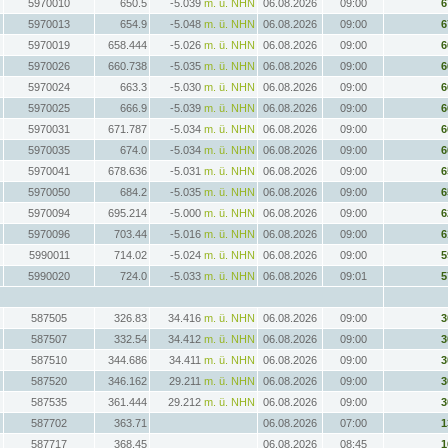
5970010
650.5
-5.039
m. ü. NHN
06.08.2026
09:00
6
5970013
654.9
-5.048
m. ü. NHN
06.08.2026
09:00
6
5970019
658.444
-5.026
m. ü. NHN
06.08.2026
09:00
6
5970026
660.738
-5.035
m. ü. NHN
06.08.2026
09:00
6
5970024
663.3
-5.030
m. ü. NHN
06.08.2026
09:00
6
5970025
666.9
-5.039
m. ü. NHN
06.08.2026
09:00
6
5970031
671.787
-5.034
m. ü. NHN
06.08.2026
09:00
6
5970035
674.0
-5.034
m. ü. NHN
06.08.2026
09:00
6
5970041
678.636
-5.031
m. ü. NHN
06.08.2026
09:00
6
5970050
684.2
-5.035
m. ü. NHN
06.08.2026
09:00
6
5970094
695.214
-5.000
m. ü. NHN
06.08.2026
09:00
6
5970096
703.44
-5.016
m. ü. NHN
06.08.2026
09:00
6
5990011
714.02
-5.024
m. ü. NHN
06.08.2026
09:00
5
5990020
724.0
-5.033
m. ü. NHN
06.08.2026
09:01
5
587505
326.83
34.416
m. ü. NHN
06.08.2026
09:00
3
587507
332.54
34.412
m. ü. NHN
06.08.2026
09:00
3
587510
344.686
34.411
m. ü. NHN
06.08.2026
09:00
3
587520
346.162
29.211
m. ü. NHN
06.08.2026
09:00
3
587535
361.444
29.212
m. ü. NHN
06.08.2026
09:00
3
587702
363.71
06.08.2026
07:00
1
587717
368.45
06.08.2026
08:45
1