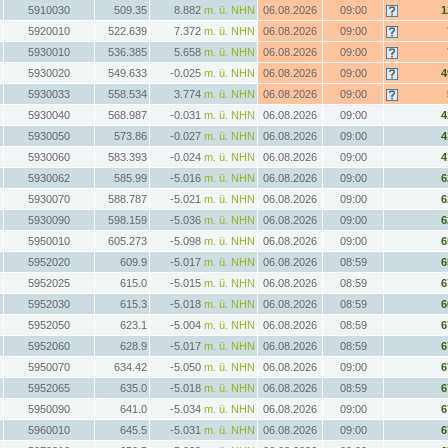
5910030
509.35
8.882
m. ü. NHN
06.08.2026
09:00
1
5920010
522.639
7.372
m. ü. NHN
06.08.2026
09:00
5930010
536.385
5.658
m. ü. NHN
06.08.2026
09:00
5930020
549.633
-0.025
m. ü. NHN
06.08.2026
09:00
4
5930033
558.534
3.774
m. ü. NHN
06.08.2026
09:00
5930040
568.987
-0.031
m. ü. NHN
06.08.2026
09:00
4
5930050
573.86
-0.027
m. ü. NHN
06.08.2026
09:00
4
5930060
583.393
-0.024
m. ü. NHN
06.08.2026
09:00
4
5930062
585.99
-5.016
m. ü. NHN
06.08.2026
09:00
6
5930070
588.787
-5.021
m. ü. NHN
06.08.2026
09:00
6
5930090
598.159
-5.036
m. ü. NHN
06.08.2026
09:00
6
5950010
605.273
-5.098
m. ü. NHN
06.08.2026
09:00
6
5952020
609.9
-5.017
m. ü. NHN
06.08.2026
08:59
6
5952025
615.0
-5.015
m. ü. NHN
06.08.2026
08:59
6
5952030
615.3
-5.018
m. ü. NHN
06.08.2026
08:59
6
5952050
623.1
-5.004
m. ü. NHN
06.08.2026
08:59
6
5952060
628.9
-5.017
m. ü. NHN
06.08.2026
08:59
6
5950070
634.42
-5.050
m. ü. NHN
06.08.2026
09:00
6
5952065
635.0
-5.018
m. ü. NHN
06.08.2026
08:59
6
5950090
641.0
-5.034
m. ü. NHN
06.08.2026
09:00
6
5960010
645.5
-5.031
m. ü. NHN
06.08.2026
09:00
6