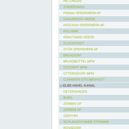
HETLINGEN
STADERSAND
PINNAU-SPERRWERK AP
GRAUERORT REEDE
KRÜCKAU-SPERRWERK AP
KOLLMAR
KRAUTSAND REEDE
GLÜCKSTADT
STÖR-SPERRWERK AP
BROKDORF
BRUNSBÜTTEL MPM
OSTERIFF MPM
OTTERNDORF MPM
CUXHAVEN STEUBENHÖFT
ELBE-HAVEL-KANAL
DETERSHAGEN
BURG
ZERBEN OP
ZERBEN UP
GENTHIN
SCHLAGENTHINER STREMME
ROSSDORF