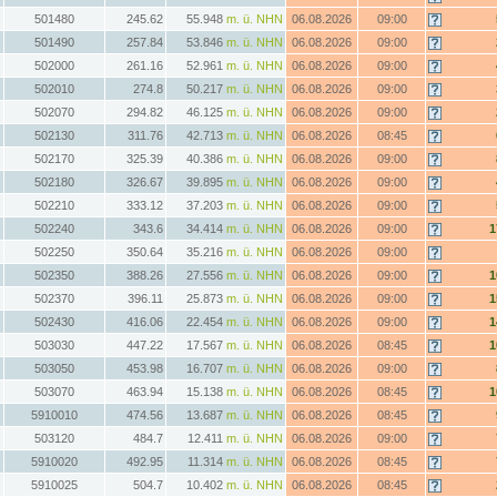
501480
245.62
55.948
m. ü. NHN
06.08.2026
09:00
501490
257.84
53.846
m. ü. NHN
06.08.2026
09:00
502000
261.16
52.961
m. ü. NHN
06.08.2026
09:00
502010
274.8
50.217
m. ü. NHN
06.08.2026
09:00
502070
294.82
46.125
m. ü. NHN
06.08.2026
09:00
502130
311.76
42.713
m. ü. NHN
06.08.2026
08:45
502170
325.39
40.386
m. ü. NHN
06.08.2026
09:00
502180
326.67
39.895
m. ü. NHN
06.08.2026
09:00
502210
333.12
37.203
m. ü. NHN
06.08.2026
09:00
502240
343.6
34.414
m. ü. NHN
06.08.2026
09:00
1
502250
350.64
35.216
m. ü. NHN
06.08.2026
09:00
502350
388.26
27.556
m. ü. NHN
06.08.2026
09:00
1
502370
396.11
25.873
m. ü. NHN
06.08.2026
09:00
1
502430
416.06
22.454
m. ü. NHN
06.08.2026
09:00
1
503030
447.22
17.567
m. ü. NHN
06.08.2026
08:45
1
503050
453.98
16.707
m. ü. NHN
06.08.2026
09:00
503070
463.94
15.138
m. ü. NHN
06.08.2026
08:45
1
5910010
474.56
13.687
m. ü. NHN
06.08.2026
08:45
503120
484.7
12.411
m. ü. NHN
06.08.2026
09:00
5910020
492.95
11.314
m. ü. NHN
06.08.2026
08:45
5910025
504.7
10.402
m. ü. NHN
06.08.2026
08:45