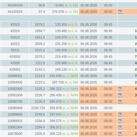
44100104
90.6
0.041
m. ü. NN
06.08.2026
09:00
44100024
97.4
376.978
m. ü. NN
06.08.2026
09:00
42015
1879.2
133.260
m ü. A.
06.08.2026
08:45
42014
1894.7
139.480
m ü. A.
06.08.2026
08:45
1
42013
1941.5
159.870
m ü. A.
06.08.2026
08:45
1
42012
2009.2
191.200
m ü. A.
06.08.2026
08:45
2
42011
2015.2
194.000
m ü. A.
06.08.2026
08:45
1
420091
2079.1
219.430
m ü. A.
06.08.2026
08:45
7
42009
2111.0
235.980
m ü. A.
06.08.2026
08:45
4
420061
2144.1
249.120
m ü. A.
06.08.2026
08:45
2
10096001
2214.5
282.648
m. ü. NHN
06.08.2026
09:00
7
10094006
2223.1
287.700
m. ü. NN
06.08.2026
08:45
2
10092000
2225.2
286.212
m. ü. NHN
06.08.2026
09:00
4
10091008
2226.7
286.439
m. ü. NHN
06.08.2026
09:00
3
10090708
2230.3
289.978
m. ü. NHN
06.08.2026
08:30
10090408
2230.724
289.978
m. ü. NHN
06.08.2026
09:00
10089006
2249.5
297.043
m. ü. NHN
06.08.2026
09:00
2
10088003
2256.9
299.575
m. ü. NHN
06.08.2026
09:00
1
10081004
2284.4
306.972
m. ü. NHN
06.08.2026
09:00
1
10078000
2305.5
308.123
m. ü. NHN
06.08.2026
09:00
2