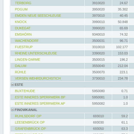
TERBORG
3910020
24.67
POGUM
3950020
35.302
EMDEN NEUE SEESCHLEUSE
3970010
40.45
KNOCK
3990010
50.848
DUKEGAT
3990020
65.69
EMSHÖRN
9340010
74.32
WACHENDORF
3500031
96.71
FUESTRUP
3310010
102.177
RHEINE UNTERSCHLEUSE
3390020
153.03
LINGEN-DARME
3500015
196.2
DALUM
3550040
212.04
RÜHLE
3500070
223.1
VERSEN WEHRDURCHSTICH
3730010
234.78
ESTE
BUXTEHUDE
5950080
0.71
ESTE INNERES SPERRWERK BP
5950081
1.0
ESTE INNERES SPERRWERK AP
5950082
1.0
FINOWKANAL
RUHLSDORF OP
693010
59.2
LEESENBRÜCK OP
693030
61.1
GRAFENBRÜCK OP
693050
63.3