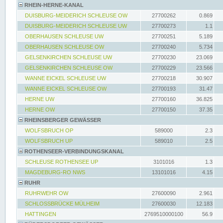
RHEIN-HERNE-KANAL
DUISBURG-MEIDERICH SCHLEUSE OW
27700262
0.869
DUISBURG-MEIDERICH SCHLEUSE UW
27700273
1.1
OBERHAUSEN SCHLEUSE UW
27700251
5.189
OBERHAUSEN SCHLEUSE OW
27700240
5.734
GELSENKIRCHEN SCHLEUSE UW
27700230
23.069
GELSENKIRCHEN SCHLEUSE OW
27700229
23.566
WANNE EICKEL SCHLEUSE UW
27700218
30.907
WANNE EICKEL SCHLEUSE OW
27700193
31.47
HERNE UW
27700160
36.825
HERNE OW
27700150
37.35
RHEINSBERGER GEWÄSSER
WOLFSBRUCH OP
589000
2.3
WOLFSBRUCH UP
589010
2.5
ROTHENSEER-VERBINDUNGSKANAL
SCHLEUSE ROTHENSEE UP
3101016
1.3
MAGDEBURG-RO NWS
13101016
4.15
RUHR
RUHRWEHR OW
27600090
2.961
SCHLOSSBRÜCKE MÜLHEIM
27600030
12.183
HATTINGEN
2769510000100
56.9