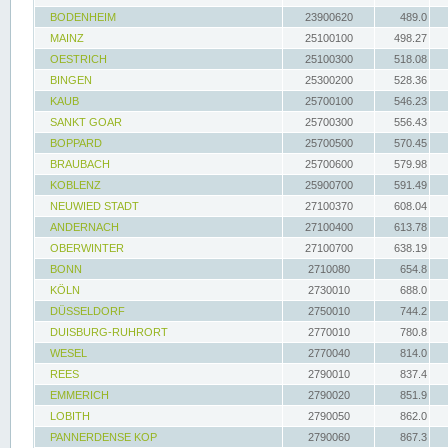
BODENHEIM
23900620
489.0
MAINZ
25100100
498.27
OESTRICH
25100300
518.08
BINGEN
25300200
528.36
KAUB
25700100
546.23
SANKT GOAR
25700300
556.43
BOPPARD
25700500
570.45
BRAUBACH
25700600
579.98
KOBLENZ
25900700
591.49
NEUWIED STADT
27100370
608.04
ANDERNACH
27100400
613.78
OBERWINTER
27100700
638.19
BONN
2710080
654.8
KÖLN
2730010
688.0
DÜSSELDORF
2750010
744.2
DUISBURG-RUHRORT
2770010
780.8
WESEL
2770040
814.0
REES
2790010
837.4
EMMERICH
2790020
851.9
LOBITH
2790050
862.0
PANNERDENSE KOP
2790060
867.3