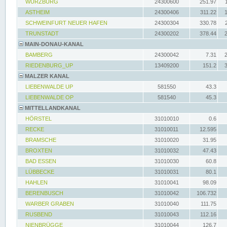
WÜRZBURG
24300600
251.97
ASTHEIM
24300406
311.22
SCHWEINFURT NEUER HAFEN
24300304
330.78
TRUNSTADT
24300202
378.44
MAIN-DONAU-KANAL
BAMBERG
24300042
7.31
RIEDENBURG_UP
13409200
151.2
MALZER KANAL
LIEBENWALDE UP
581550
43.3
LIEBENWALDE OP
581540
45.3
MITTELLANDKANAL
HÖRSTEL
31010010
0.6
RECKE
31010011
12.595
BRAMSCHE
31010020
31.95
BROXTEN
31010032
47.43
BAD ESSEN
31010030
60.8
LÜBBECKE
31010031
80.1
HAHLEN
31010041
98.09
BERENBUSCH
31010042
106.732
WARBER GRABEN
31010040
111.75
RUSBEND
31010043
112.16
NIENBRÜGGE
31010044
126.7