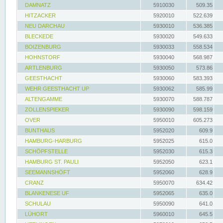
DAMNATZ
5910030
509.35
HITZACKER
5920010
522.639
NEU DARCHAU
5930010
536.385
BLECKEDE
5930020
549.633
BOIZENBURG
5930033
558.534
HOHNSTORF
5930040
568.987
ARTLENBURG
5930050
573.86
GEESTHACHT
5930060
583.393
WEHR GEESTHACHT UP
5930062
585.99
ALTENGAMME
5930070
588.787
ZOLLENSPIEKER
5930090
598.159
OVER
5950010
605.273
BUNTHAUS
5952020
609.9
HAMBURG-HARBURG
5952025
615.0
SCHÖPFSTELLE
5952030
615.3
HAMBURG ST. PAULI
5952050
623.1
SEEMANNSHÖFT
5952060
628.9
CRANZ
5950070
634.42
BLANKENESE UF
5952065
635.0
SCHULAU
5950090
641.0
LÜHORT
5960010
645.5