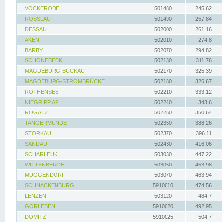
VOCKERODE
501480
245.62
ROSSLAU
501490
257.84
DESSAU
502000
261.16
AKEN
502010
274.8
BARBY
502070
294.82
SCHÖNEBECK
502130
311.76
MAGDEBURG-BUCKAU
502170
325.39
MAGDEBURG-STROMBRÜCKE
502180
326.67
ROTHENSEE
502210
333.12
NIEGRIPP AP
502240
343.6
ROGÄTZ
502250
350.64
TANGERMÜNDE
502350
388.26
STORKAU
502370
396.11
SANDAU
502430
416.06
SCHARLEUK
503030
447.22
WITTENBERGE
503050
453.98
MÜGGENDORF
503070
463.94
SCHNACKENBURG
5910010
474.56
LENZEN
503120
484.7
GORLEBEN
5910020
492.95
DÖMITZ
5910025
504.7