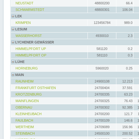
NEUSTADT
48800200
66.4
SCHWARMSTEDT
48800301
106.04
LEK
KRIMPEN
123456784
989.0
LESUM
WASSERHORST
4930010
2.3
LYCHENER GEWÄSSER
HIMMELPFORT UP
581120
0.2
HIMMELPFORT OP
581110
0.3
LÜHE
HORNEBURG
5960020
0.25
MAIN
RAUNHEIM
24900108
12.213
FRANKFURT OSTHAFEN
24700404
37.591
KROTZENBURG
24700335
63.23
MAINFLINGEN
24700325
76.43
OBERNAU
24700302
92.385
KLEINHEUBACH
24700200
121.7
FAULBACH
24700109
146.6
WERTHEIM
24709089
156.96
STEINBACH
24500100
200.52