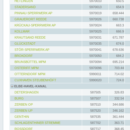
HETLINGEN
5970010
650.5
STADERSAND
5970013
654.9
PINNAU-SPERRWERK AP
5970019
658.444
GRAUERORT REEDE
5970026
660.738
KRÜCKAU-SPERRWERK AP
5970024
663.3
KOLLMAR
5970025
666.9
KRAUTSAND REEDE
5970031
671.787
GLÜCKSTADT
5970035
674.0
STÖR-SPERRWERK AP
5970041
678.636
BROKDORF
5970050
684.2
BRUNSBÜTTEL MPM
5970094
695.214
OSTERIFF MPM
5970096
703.44
OTTERNDORF MPM
5990011
714.02
CUXHAVEN STEUBENHÖFT
5990020
724.0
ELBE-HAVEL-KANAL
DETERSHAGEN
587505
326.83
BURG
587507
332.54
ZERBEN OP
587510
344.686
ZERBEN UP
587520
346.162
GENTHIN
587535
361.444
SCHLAGENTHINER STREMME
587702
363.71
ROSSDORF
587717
368.45