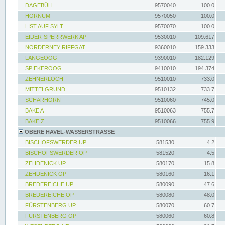
DAGEBÜLL
9570040
100.0
HÖRNUM
9570050
100.0
LIST AUF SYLT
9570070
100.0
EIDER-SPERRWERK AP
9530010
109.617
NORDERNEY RIFFGAT
9360010
159.333
LANGEOOG
9390010
182.129
SPIEKEROOG
9410010
194.374
ZEHNERLOCH
9510010
733.0
MITTELGRUND
9510132
733.7
SCHARHÖRN
9510060
745.0
BAKE A
9510063
755.7
BAKE Z
9510066
755.9
OBERE HAVEL-WASSERSTRASSE
BISCHOFSWERDER UP
581530
4.2
BISCHOFSWERDER OP
581520
4.5
ZEHDENICK UP
580170
15.8
ZEHDENICK OP
580160
16.1
BREDEREICHE UP
580090
47.6
BREDEREICHE OP
580080
48.0
FÜRSTENBERG UP
580070
60.7
FÜRSTENBERG OP
580060
60.8