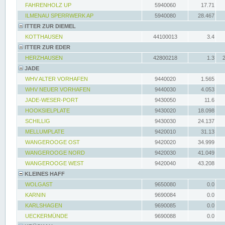
FAHRENHOLZ UP
5940060
17.71
ILMENAU SPERRWERK AP
5940080
28.467
ITTER ZUR DIEMEL
KOTTHAUSEN
44100013
3.4
ITTER ZUR EDER
HERZHAUSEN
42800218
1.3
JADE
WHV ALTER VORHAFEN
9440020
1.565
WHV NEUER VORHAFEN
9440030
4.053
JADE-WESER-PORT
9430050
11.6
HOOKSIELPLATE
9430020
18.098
SCHILLIG
9430030
24.137
MELLUMPLATE
9420010
31.13
WANGEROOGE OST
9420020
34.999
WANGEROOGE NORD
9420030
41.049
WANGEROOGE WEST
9420040
43.208
KLEINES HAFF
WOLGAST
9650080
0.0
KARNIN
9690084
0.0
KARLSHAGEN
9690085
0.0
UECKERMÜNDE
9690088
0.0