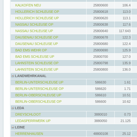
KALKOFEN NEU
25800600
106.4
HOLLERICH SCHLEUSE OP
25800618
113.0
HOLLERICH SCHLEUSE UP
25800620
113.1
NASSAU SCHLEUSE OP
25800638
117.6
NASSAU SCHLEUSE UP
25800640
117.643
DAUSENAU SCHLEUSE OP
25800678
122.3
DAUSENAU SCHLEUSE UP
25800680
122.4
BAD EMS WEHR OP
25800690
125.9
BAD EMS SCHLEUSE UP
25800700
127.0
LAHNSTEIN SCHLEUSE OP
25800798
135.9
LAHNSTEIN SCHLEUSE UP
25800800
136.0
LANDWEHRKANAL
BERLIN-UNTERSCHLEUSE UP
586630
1.61
BERLIN-UNTERSCHLEUSE OP
586620
1.71
BERLIN-OBERSCHLEUSE UP
586610
10.51
BERLIN-OBERSCHLEUSE OP
586600
10.62
LEDA
DREYSCHLOOT
3880010
0.73
LEDASPERRWERK UP
3880050
21.125
LEINE
HERRENHAUSEN
48800108
25.12