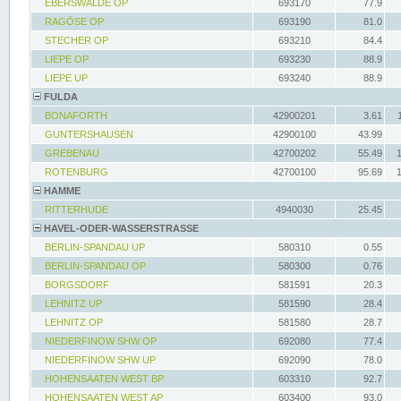
EBERSWALDE OP
693170
77.9
RAGÖSE OP
693190
81.0
STECHER OP
693210
84.4
LIEPE OP
693230
88.9
LIEPE UP
693240
88.9
FULDA
BONAFORTH
42900201
3.61
GUNTERSHAUSEN
42900100
43.99
GREBENAU
42700202
55.49
ROTENBURG
42700100
95.69
HAMME
RITTERHUDE
4940030
25.45
HAVEL-ODER-WASSERSTRASSE
BERLIN-SPANDAU UP
580310
0.55
BERLIN-SPANDAU OP
580300
0.76
BORGSDORF
581591
20.3
LEHNITZ UP
581590
28.4
LEHNITZ OP
581580
28.7
NIEDERFINOW SHW OP
692080
77.4
NIEDERFINOW SHW UP
692090
78.0
HOHENSAATEN WEST BP
603310
92.7
HOHENSAATEN WEST AP
603400
93.0