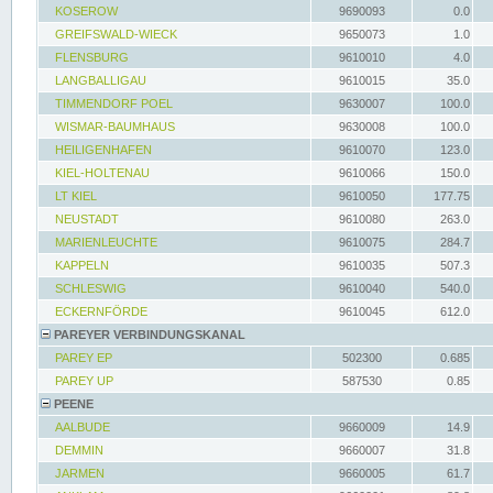
KOSEROW
9690093
0.0
GREIFSWALD-WIECK
9650073
1.0
FLENSBURG
9610010
4.0
LANGBALLIGAU
9610015
35.0
TIMMENDORF POEL
9630007
100.0
WISMAR-BAUMHAUS
9630008
100.0
HEILIGENHAFEN
9610070
123.0
KIEL-HOLTENAU
9610066
150.0
LT KIEL
9610050
177.75
NEUSTADT
9610080
263.0
MARIENLEUCHTE
9610075
284.7
KAPPELN
9610035
507.3
SCHLESWIG
9610040
540.0
ECKERNFÖRDE
9610045
612.0
PAREYER VERBINDUNGSKANAL
PAREY EP
502300
0.685
PAREY UP
587530
0.85
PEENE
AALBUDE
9660009
14.9
DEMMIN
9660007
31.8
JARMEN
9660005
61.7