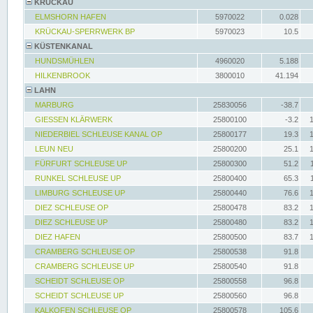
KRÜCKAU
ELMSHORN HAFEN
5970022
0.028
KRÜCKAU-SPERRWERK BP
5970023
10.5
KÜSTENKANAL
HUNDSMÜHLEN
4960020
5.188
HILKENBROOK
3800010
41.194
LAHN
MARBURG
25830056
-38.7
GIESSEN KLÄRWERK
25800100
-3.2
NIEDERBIEL SCHLEUSE KANAL OP
25800177
19.3
LEUN NEU
25800200
25.1
FÜRFURT SCHLEUSE UP
25800300
51.2
RUNKEL SCHLEUSE UP
25800400
65.3
LIMBURG SCHLEUSE UP
25800440
76.6
DIEZ SCHLEUSE OP
25800478
83.2
DIEZ SCHLEUSE UP
25800480
83.2
DIEZ HAFEN
25800500
83.7
CRAMBERG SCHLEUSE OP
25800538
91.8
CRAMBERG SCHLEUSE UP
25800540
91.8
SCHEIDT SCHLEUSE OP
25800558
96.8
SCHEIDT SCHLEUSE UP
25800560
96.8
KALKOFEN SCHLEUSE OP
25800578
105.6