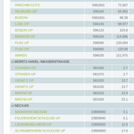
PARCHIM GÜTE
5961801
72.567
NEUBURG OP
596160
83.362
BUROW
5961601
88.39
LÜBZ OP
596140
98.977
BOBZIN OP
596120
103.8
BARKOW OP
596100
114.086
PLAU UP
596090
120.004
PLAU OP
596080
120.08
WAREN
596030
151.975
MÜRITZ-HAVEL-WASSERSTRASSE
STRASEN OP
581060
2.7
STRASEN UP
581070
2.7
DIEMITZ OP
581020
13.7
DIEMITZ UP
581030
13.7
MIROW UP
581010
22.9
MIROW OP
581000
23.1
NECKAR
MANNHEIM NECKAR
23800900
3.1
FEUDENHEIM SCHLEUSE UP
23800840
6.1
LADENBURG WEHR UP
23800820
11.9
SCHWABENHEIM SCHLEUSE UP
23800800
17.6