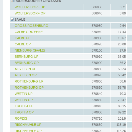
RÜDERSDORFER GEWÄSSER
WOLTERSDORF UP
586050
3.71
WOLTERSDORF OP
586040
3.89
SAALE
GROSS ROSENBURG
570950
9.64
CALBE GRIZEHNE
570940
17.43
CALBE UP
570930
19.67
CALBE OP
570920
20.08
NIENBURG (SAALE)
579100
27.9
BERNBURG UP
570910
36.05
BERNBURG OP
570900
36.2
ALSLEBEN UP
570880
50.24
ALSLEBEN OP
570870
50.42
ROTHENBURG UP
570860
58.6
ROTHENBURG OP
570850
58.78
WETTIN UP
570840
70.3
WETTIN OP
570830
70.47
TROTHA UP
570810
89.15
TROTHA OP
570800
89.22
RÖPZIG
570710
101.9
RISCHMÜHLE UP
570630
115.19
RISCHMÜHLE OP
570620
115.26