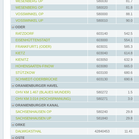
WESENBERG UP
580030
81.7
WESENBERG OP
580020
81.8
VOSSWINKEL OP
580000
88.1
VOSSWINKEL UP
580010
90.0
ODER
RATZDORF
603140
542.5
EISENHÜTTENSTADT
603000
554.1
FRANKFURT1 (ODER)
603031
585.3
KIETZ
603040
614.8
KIENITZ
603050
632.9
HOHENSAATEN-FINOW
603080
665.0
STÜTZKOW
603100
680.6
SCHWEDT-ODERBRÜCKE
603130
690.6
ORANIENBURGER HAVEL
OHV KM 1.467 (BLAUES WUNDER)
580272
1.5
OHV KM 3.014 (HOCHSPANNUNG)
580271
3.0
ORANIENBURGER KANAL
SACHSENHAUSEN OP
580240
29.8
SACHSENHAUSEN UP
581840
29.8
ORKE
DALWIGKSTHAL
42840453
11.41
OSTE