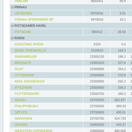
ANKLAM
9660001
89.8
PINNAU
UETERSEN
5970016
9.51
PINNAU-SPERRWERK BP
5970018
18.1
POTSDAMER HAVEL
POTSDAM
580412
26.63
RHEIN
KONSTANZ-RHEIN
3329
0.5
BASEL-RHEINHALLE
2310010
164.3
RHEINWEILER
23300130
186.2
BREISACH
23300320
227.6
RUST
23300580
254.2
OTTENHEIM
23300800
270.6
KEHL-KRONENHOF
23300900
292.2
IFFEZHEIM
23500600
336.2
PLITTERSDORF
23500700
340.2
MAXAU
23700200
362.327
PHILIPPSBURG
23700500
389.33
SPEYER
23700600
400.61
MANNHEIM
23700700
424.733
WORMS
23900200
443.37
NIERSTEIN-OPPENHEIM
23900600
480.606