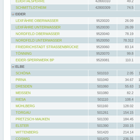
EDERTALSPERRE
42800310
49.2
SCHMITTLOTHEIM
42800309
74.5
EIDER
LEXFÄHRE OBERWASSER
9520020
26.09
LEXFÄHRE UNTERWASSER
9520030
26.09
NORDFELD OBERWASSER
9520040
78.19
NORDFELD UNTERWASSER
9520050
78.312
FRIEDRICHSTADT STRASSENBRÜCKE
9520060
83.14
TÖNNING
9520070
99.8
EIDER-SPERRWERK BP
9520081
110.1
ELBE
SCHÖNA
501010
2.05
PIRNA
501040
34.67
DRESDEN
501060
55.63
MEISSEN
501080
82.2
RIESA
501110
108.4
MÜHLBERG
501160
128.02
TORGAU
501261
154.15
PRETZSCH-MAUKEN
501330
184.45
ELSTER
501390
200.15
WITTENBERG
501420
214.14
COSWIG
501470
236.31