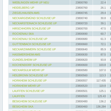
WIEBLINGEN WEHR UP NEU
23800780
22.4
HEIDELBERG UP
23800760
26.1
ZIEGELHAUSEN AMS
23800745
29.4
NECKARGEMÜND SCHLEUSE UP
23800740
30.8
NECKARSTEINACH SCHLEUSE UP
23800720
39.1
HIRSCHHORN SCHLEUSE UP
23800700
47.5
ROCKENAU SKA
23800690
60.7
ROCKENAU SCHLEUSE UP
23800680
61.3
GUTTENBACH SCHLEUSE UP
23800660
72.1
NECKARZIMMERN SCHLEUSE UP
23800640
85.9
HASSMERSHEIM AMS
23800630
87.5
GUNDELSHEIM UP
23800620
93.8
KOCHENDORF SCHLEUSE UP
23800600
103.8
NECKARSULM WEHR UP
23800580
107.0
HEILBRONN SCHLEUSE UP
23800560
113.3
HORKHEIM SCHLEUSE UP
23800557
117.435
HORKHEIM WEHR UP
23800520
119.8
LAUFFEN SCHLEUSE UP
23800501
125.1
LAUFFEN
23800500
125.43
BESIGHEIM SCHLEUSE UP
23800480
136.2
BESIGHEIM SKA
23800460
136.284