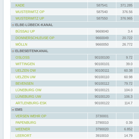
KADE
587541
371.285
WUSTERWITZ OP
587540
376.56
WUSTERWITZ UP
587550
376.965
ELBE-LÜBECK-KANAL
BÜSSAU UP
9669040
3.4
DONNERSCHLEUSE OP
9660049
20.722
MÖLLN
9660050
26.772
ELBESEITENKANAL
OSLOSS
90100100
9.72
WITTINGEN
90100101
39.0
UELZEN OW
90100111
60.38
UELZEN UW
90100110
60.98
BEVENSEN
90100112
79.72
LÜNEBURG OW
90100121
104.0
LÜNEBURG UW
90100120
106.3
ARTLENBURG-ESK
90100122
114.7
EMS
VERSEN WEHR OP
3730001
PAPENBURG
3790010
0.39
WEENER
3790020
6.852
LEERORT
3910010
14.79