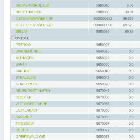
BREMERVÖRDE UW
5980010
0.03
HECHTHAUSEN
5980030
30.94
OSTE-SPERRWERK BP
9000000532
69.575
OSTE-SPERRWERK AP
9000000590
69.575
BELUM
5980060
69.89
OSTSEE
PREROW
9650027
WARNEMÜNDE
9640015
0.0
ALTHAGEN
9650024
0.0
BARTH
9650030
0.0
BARHÖFT
9650040
0.0
STRALSUND
9650043
0.0
STAHLBRODE
9650070
0.0
NEUENDORF HAFEN
9670046
0.0
KLOSTER
9670050
0.0
WITTOWER FÄHRE
9670055
0.0
LAUTERBACH
9670063
0.0
SASSNITZ
9670065
0.0
THIESSOW
9670067
0.0
RUDEN
9690077
0.0
GREIFSWALD OIE
9690078
0.0