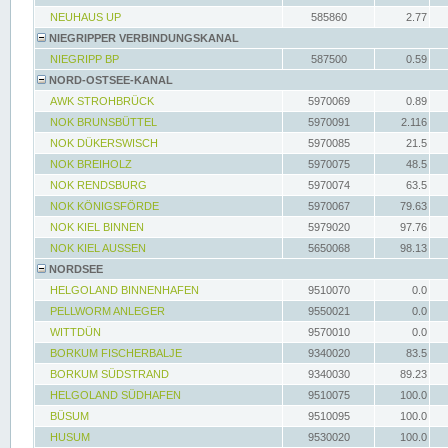
NEUHAUS UP
585860
2.77
NIEGRIPPER VERBINDUNGSKANAL
NIEGRIPP BP
587500
0.59
NORD-OSTSEE-KANAL
AWK STROHBRÜCK
5970069
0.89
NOK BRUNSBÜTTEL
5970091
2.116
NOK DÜKERSWISCH
5970085
21.5
NOK BREIHOLZ
5970075
48.5
NOK RENDSBURG
5970074
63.5
NOK KÖNIGSFÖRDE
5970067
79.63
NOK KIEL BINNEN
5979020
97.76
NOK KIEL AUSSEN
5650068
98.13
NORDSEE
HELGOLAND BINNENHAFEN
9510070
0.0
PELLWORM ANLEGER
9550021
0.0
WITTDÜN
9570010
0.0
BORKUM FISCHERBALJE
9340020
83.5
BORKUM SÜDSTRAND
9340030
89.23
HELGOLAND SÜDHAFEN
9510075
100.0
BÜSUM
9510095
100.0
HUSUM
9530020
100.0