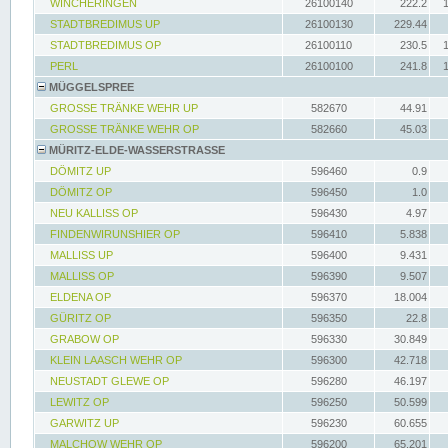
WINCHERINGEN
26100140
222.2
STADTBREDIMUS UP
26100130
229.44
STADTBREDIMUS OP
26100110
230.5
PERL
26100100
241.8
MÜGGELSPREE
GROSSE TRÄNKE WEHR UP
582670
44.91
GROSSE TRÄNKE WEHR OP
582660
45.03
MÜRITZ-ELDE-WASSERSTRASSE
DÖMITZ UP
596460
0.9
DÖMITZ OP
596450
1.0
NEU KALLISS OP
596430
4.97
FINDENWIRUNSHIER OP
596410
5.838
MALLISS UP
596400
9.431
MALLISS OP
596390
9.507
ELDENA OP
596370
18.004
GÜRITZ OP
596350
22.8
GRABOW OP
596330
30.849
KLEIN LAASCH WEHR OP
596300
42.718
NEUSTADT GLEWE OP
596280
46.197
LEWITZ OP
596250
50.599
GARWITZ UP
596230
60.655
MALCHOW WEHR OP
596200
65.201