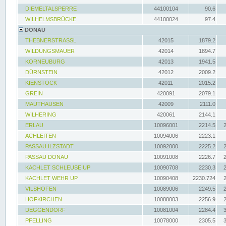
DIEMELTALSPERRE
44100104
90.6
WILHELMSBRÜCKE
44100024
97.4
DONAU
THEBNERSTRASSL
42015
1879.2
WILDUNGSMAUER
42014
1894.7
KORNEUBURG
42013
1941.5
DÜRNSTEIN
42012
2009.2
KIENSTOCK
42011
2015.2
GREIN
420091
2079.1
MAUTHAUSEN
42009
2111.0
WILHERING
420061
2144.1
ERLAU
10096001
2214.5
ACHLEITEN
10094006
2223.1
PASSAU ILZSTADT
10092000
2225.2
PASSAU DONAU
10091008
2226.7
KACHLET SCHLEUSE UP
10090708
2230.3
KACHLET WEHR UP
10090408
2230.724
VILSHOFEN
10089006
2249.5
HOFKIRCHEN
10088003
2256.9
DEGGENDORF
10081004
2284.4
PFELLING
10078000
2305.5