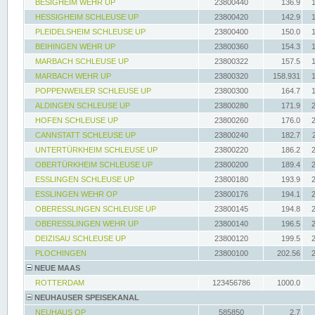
BESIGHEIM WEHR UP
23800440
136.9
HESSIGHEIM SCHLEUSE UP
23800420
142.9
PLEIDELSHEIM SCHLEUSE UP
23800400
150.0
BEIHINGEN WEHR UP
23800360
154.3
MARBACH SCHLEUSE UP
23800322
157.5
MARBACH WEHR UP
23800320
158.931
POPPENWEILER SCHLEUSE UP
23800300
164.7
ALDINGEN SCHLEUSE UP
23800280
171.9
HOFEN SCHLEUSE UP
23800260
176.0
CANNSTATT SCHLEUSE UP
23800240
182.7
UNTERTÜRKHEIM SCHLEUSE UP
23800220
186.2
OBERTÜRKHEIM SCHLEUSE UP
23800200
189.4
ESSLINGEN SCHLEUSE UP
23800180
193.9
ESSLINGEN WEHR OP
23800176
194.1
OBERESSLINGEN SCHLEUSE UP
23800145
194.8
OBERESSLINGEN WEHR UP
23800140
196.5
DEIZISAU SCHLEUSE UP
23800120
199.5
PLOCHINGEN
23800100
202.56
NEUE MAAS
ROTTERDAM
123456786
1000.0
NEUHAUSER SPEISEKANAL
NEUHAUS OP
585850
2.7