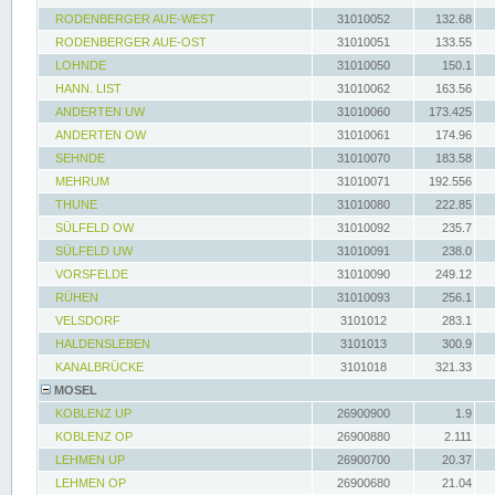
RODENBERGER AUE-WEST
31010052
132.68
RODENBERGER AUE-OST
31010051
133.55
LOHNDE
31010050
150.1
HANN. LIST
31010062
163.56
ANDERTEN UW
31010060
173.425
ANDERTEN OW
31010061
174.96
SEHNDE
31010070
183.58
MEHRUM
31010071
192.556
THUNE
31010080
222.85
SÜLFELD OW
31010092
235.7
SÜLFELD UW
31010091
238.0
VORSFELDE
31010090
249.12
RÜHEN
31010093
256.1
VELSDORF
3101012
283.1
HALDENSLEBEN
3101013
300.9
KANALBRÜCKE
3101018
321.33
MOSEL
KOBLENZ UP
26900900
1.9
KOBLENZ OP
26900880
2.111
LEHMEN UP
26900700
20.37
LEHMEN OP
26900680
21.04