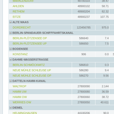
MARKLENDORF
48700103
38.47
AHLDEN
48900102
58.71
RETHEM
48900204
82.32
EITZE
48900237
107.75
ALTE MAAS
DORDRECHT
123456785
975.0
BERLIN-SPANDAUER-SCHIFFFAHRTSKANAL
BERLIN-PLÖTZENSEE OP
586640
7.4
BERLIN-PLÖTZENSEE UP
586650
7.5
BODENSEE
KONSTANZ
906
0.0
DAHME-WASSERSTRASSE
BERLIN-SCHMÖCKWITZ
586810
0.3
NEUE MÜHLE SCHLEUSE UP
586280
9.4
NEUE MÜHLE SCHLEUSE OP
586270
9.56
DATTELN-HAMM-KANAL
WALTROP
27800090
2.144
HAMM UW
27800080
36.59
HAMM OW
27800060
38.72
WERRIES OW
27800050
40.611
DIEMEL
HELMINGHAUSEN
44100206
90.0