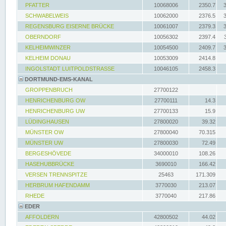
PFATTER
10068006
2350.7
SCHWABELWEIS
10062000
2376.5
REGENSBURG EISERNE BRÜCKE
10061007
2379.3
OBERNDORF
10056302
2397.4
KELHEIMWINZER
10054500
2409.7
KELHEIM DONAU
10053009
2414.8
INGOLSTADT LUITPOLDSTRASSE
10046105
2458.3
DORTMUND-EMS-KANAL
GROPPENBRUCH
27700122
HENRICHENBURG OW
27700111
14.3
HENRICHENBURG UW
27700133
15.9
LÜDINGHAUSEN
27800020
39.32
MÜNSTER OW
27800040
70.315
MÜNSTER UW
27800030
72.49
BERGESHÖVEDE
34000010
108.26
HASEHUBBRÜCKE
3690010
166.42
VERSEN TRENNSPITZE
25463
171.309
HERBRUM HAFENDAMM
3770030
213.07
RHEDE
3770040
217.86
EDER
AFFOLDERN
42800502
44.02