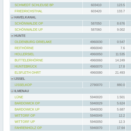
SCHWEDT SCHLEUSE BP
603410
123.5
FRIEDRICHSTHAL
603420
133.7
HAVELKANAL
SCHÖNWALDE OP
587050
8.676
SCHÖNWALDE UP
587060
9.002
HUNTE
OLDENBURG-DRIELAKE
4960030
0.547
REITHÖRNE
4960040
7.6
HOLLERSIEL
4960050
11.535
BUTTELERHÖRNE
4960060
14.249
HUNTEBRÜCK
4960070
17.8
ELSFLETH OHRT
4960080
21.493
IJSSEL
IJSSELKOP
2790070
880.0
ILMENAU
LÜNE
5940020
1.501
BARDOWICK OP
5940029
5.624
BARDOWICK UP
5940030
5.687
WITTORF OP
5940049
12.2
WITTORF UP
5940050
12.3
FAHRENHOLZ OP
5940070
17.64