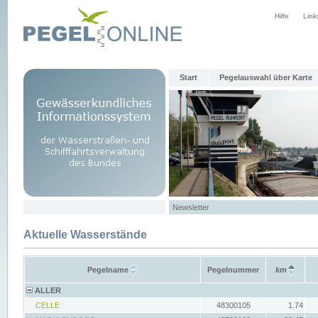
Hilfe
Link
Start
Pegelauswahl über Karte
Newsletter
Aktuelle Wasserstände
Pegelname
Pegelnummer
km
ALLER
CELLE
48300105
1.74