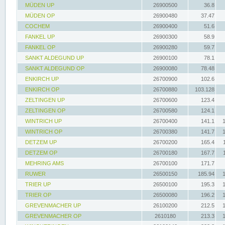
MÜDEN UP
26900500
36.8
MÜDEN OP
26900480
37.47
COCHEM
26900400
51.6
FANKEL UP
26900300
58.9
FANKEL OP
26900280
59.7
SANKT ALDEGUND UP
26900100
78.1
SANKT ALDEGUND OP
26900080
78.48
ENKIRCH UP
26700900
102.6
ENKIRCH OP
26700880
103.128
ZELTINGEN UP
26700600
123.4
ZELTINGEN OP
26700580
124.1
WINTRICH UP
26700400
141.1
WINTRICH OP
26700380
141.7
DETZEM UP
26700200
165.4
DETZEM OP
26700180
167.7
MEHRING AMS
26700100
171.7
RUWER
26500150
185.94
TRIER UP
26500100
195.3
TRIER OP
26500080
196.2
GREVENMACHER UP
26100200
212.5
GREVENMACHER OP
2610180
213.3