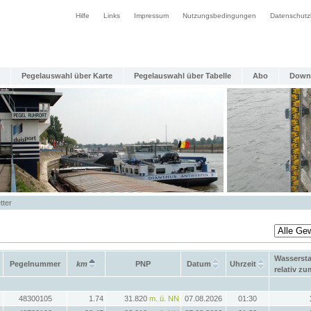
Hilfe
Links
Impressum
Nutzungsbedingungen
Datenschutz
Pegelauswahl über Karte
Pegelauswahl über Tabelle
Abo
Down
tter
Wasserst
Pegelnummer
km
PNP
Datum
Uhrzeit
relativ z
48300105
1.74
31.820
m. ü. NN
07.08.2026
01:30