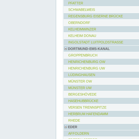
PFATTER
SCHWABELWEIS
REGENSBURG EISERNE BRÜCKE
OBERNDORF
KELHEIMWINZER
KELHEIM DONAU
INGOLSTADT LUITPOLDSTRASSE
DORTMUND-EMS-KANAL
GROPPENBRUCH
HENRICHENBURG OW
HENRICHENBURG UW
LÜDINGHAUSEN
MÜNSTER OW
MÜNSTER UW
BERGESHÖVEDE
HASEHUBBRÜCKE
VERSEN TRENNSPITZE
HERBRUM HAFENDAMM
RHEDE
EDER
AFFOLDERN