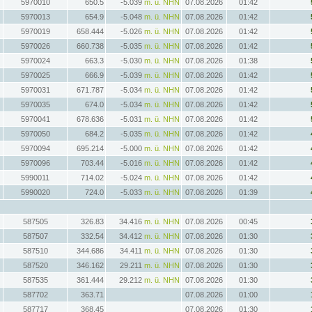
5970010
650.5
-5.039
m. ü. NHN
07.08.2026
01:42
5970013
654.9
-5.048
m. ü. NHN
07.08.2026
01:42
5970019
658.444
-5.026
m. ü. NHN
07.08.2026
01:42
5970026
660.738
-5.035
m. ü. NHN
07.08.2026
01:42
5970024
663.3
-5.030
m. ü. NHN
07.08.2026
01:38
5970025
666.9
-5.039
m. ü. NHN
07.08.2026
01:42
5970031
671.787
-5.034
m. ü. NHN
07.08.2026
01:42
5970035
674.0
-5.034
m. ü. NHN
07.08.2026
01:42
5970041
678.636
-5.031
m. ü. NHN
07.08.2026
01:42
5970050
684.2
-5.035
m. ü. NHN
07.08.2026
01:42
5970094
695.214
-5.000
m. ü. NHN
07.08.2026
01:42
5970096
703.44
-5.016
m. ü. NHN
07.08.2026
01:42
5990011
714.02
-5.024
m. ü. NHN
07.08.2026
01:42
5990020
724.0
-5.033
m. ü. NHN
07.08.2026
01:39
587505
326.83
34.416
m. ü. NHN
07.08.2026
00:45
587507
332.54
34.412
m. ü. NHN
07.08.2026
01:30
587510
344.686
34.411
m. ü. NHN
07.08.2026
01:30
587520
346.162
29.211
m. ü. NHN
07.08.2026
01:30
587535
361.444
29.212
m. ü. NHN
07.08.2026
01:30
587702
363.71
07.08.2026
01:00
587717
368.45
07.08.2026
01:30