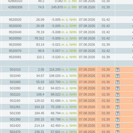
42800310
49.2
0.082
m. ü. NN
07.08.2026
01:30
42800309
74.5
245.870
m. ü. NN
07.08.2026
01:30
9520020
26.09
-5.005
m. ü. NHN
07.08.2026
01:42
9520030
26.09
-5.005
m. ü. NHN
07.08.2026
01:42
9520040
78.19
-5.008
m. ü. NHN
07.08.2026
01:42
9520050
78.312
-5.009
m. ü. NHN
07.08.2026
01:42
9520060
83.14
-5.021
m. ü. NHN
07.08.2026
01:39
9520070
99.8
-5.057
m. ü. NHN
07.08.2026
01:42
9520081
110.1
-5.020
m. ü. NHN
07.08.2026
01:39
501010
2.05
116.200
m. ü. NHN
07.08.2026
01:30
501040
34.67
108.026
m. ü. NHN
07.08.2026
01:30
501060
55.63
102.700
m. ü. NHN
07.08.2026
01:30
501080
82.2
94.823
m. ü. NHN
07.08.2026
01:30
501110
108.4
88.022
m. ü. NHN
07.08.2026
01:30
501160
128.02
81.686
m. ü. NHN
07.08.2026
01:30
501261
154.15
75.158
m. ü. NHN
07.08.2026
01:30
501330
184.45
68.794
m. ü. NHN
07.08.2026
01:30
501390
200.15
65.798
m. ü. NHN
07.08.2026
01:30
501420
214.14
62.450
m. ü. NHN
07.08.2026
01:30
501470
236.31
57.601
m. ü. NHN
07.08.2026
01:30