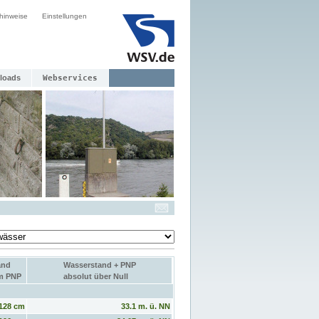
hinweise
Einstellungen
loads
Webservices
and
Wasserstand + PNP
um PNP
absolut über Null
128 cm
33.1 m. ü. NN