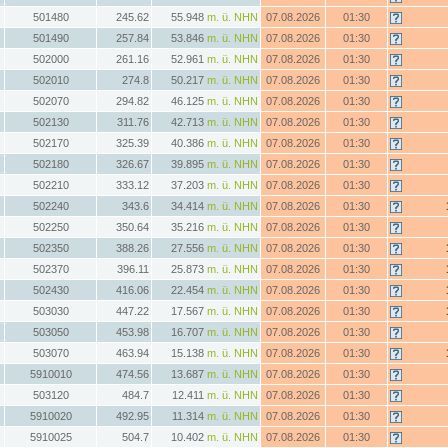
501480
245.62
55.948
m. ü. NHN
07.08.2026
01:30
501490
257.84
53.846
m. ü. NHN
07.08.2026
01:30
502000
261.16
52.961
m. ü. NHN
07.08.2026
01:30
502010
274.8
50.217
m. ü. NHN
07.08.2026
01:30
502070
294.82
46.125
m. ü. NHN
07.08.2026
01:30
502130
311.76
42.713
m. ü. NHN
07.08.2026
01:30
502170
325.39
40.386
m. ü. NHN
07.08.2026
01:30
502180
326.67
39.895
m. ü. NHN
07.08.2026
01:30
502210
333.12
37.203
m. ü. NHN
07.08.2026
01:30
502240
343.6
34.414
m. ü. NHN
07.08.2026
01:30
502250
350.64
35.216
m. ü. NHN
07.08.2026
01:30
502350
388.26
27.556
m. ü. NHN
07.08.2026
01:30
502370
396.11
25.873
m. ü. NHN
07.08.2026
01:30
502430
416.06
22.454
m. ü. NHN
07.08.2026
01:30
503030
447.22
17.567
m. ü. NHN
07.08.2026
01:30
503050
453.98
16.707
m. ü. NHN
07.08.2026
01:30
503070
463.94
15.138
m. ü. NHN
07.08.2026
01:30
5910010
474.56
13.687
m. ü. NHN
07.08.2026
01:30
503120
484.7
12.411
m. ü. NHN
07.08.2026
01:30
5910020
492.95
11.314
m. ü. NHN
07.08.2026
01:30
5910025
504.7
10.402
m. ü. NHN
07.08.2026
01:30