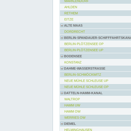
MARKLENDORF
AHLDEN
RETHEM
EITZE
ALTE MAAS
DORDRECHT
BERLIN-SPANDAUER-SCHIFFFAHRTSKAN
BERLIN-PLÖTZENSEE OP
BERLIN-PLÖTZENSEE UP
BODENSEE
KONSTANZ
DAHME-WASSERSTRASSE
BERLIN-SCHMÖCKWITZ
NEUE MÜHLE SCHLEUSE UP
NEUE MÜHLE SCHLEUSE OP
DATTELN-HAMM-KANAL
WALTROP
HAMM UW
HAMM OW
WERRIES OW
DIEMEL
HELMINGHAUSEN