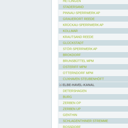
HETLINGEN
STADERSAND
PINNAU-SPERRWERK AP
GRAUERORT REEDE
KRÜCKAU-SPERRWERK AP
KOLLMAR
KRAUTSAND REEDE
GLÜCKSTADT
STÖR-SPERRWERK AP
BROKDORF
BRUNSBÜTTEL MPM
OSTERIFF MPM
OTTERNDORF MPM
CUXHAVEN STEUBENHÖFT
ELBE-HAVEL-KANAL
DETERSHAGEN
BURG
ZERBEN OP
ZERBEN UP
GENTHIN
SCHLAGENTHINER STREMME
ROSSDORF