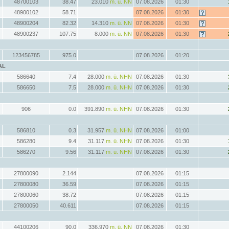
48700103
38.47
23.010
m. ü. NN
07.08.2026
01:30
48900102
58.71
07.08.2026
01:30
48900204
82.32
14.310
m. ü. NN
07.08.2026
01:30
48900237
107.75
8.000
m. ü. NN
07.08.2026
01:30
123456785
975.0
07.08.2026
01:20
AL
586640
7.4
28.000
m. ü. NHN
07.08.2026
01:30
586650
7.5
28.000
m. ü. NHN
07.08.2026
01:30
906
0.0
391.890
m. ü. NHN
07.08.2026
01:30
586810
0.3
31.957
m. ü. NHN
07.08.2026
01:00
586280
9.4
31.117
m. ü. NHN
07.08.2026
01:30
586270
9.56
31.117
m. ü. NHN
07.08.2026
01:30
27800090
2.144
07.08.2026
01:15
27800080
36.59
07.08.2026
01:15
27800060
38.72
07.08.2026
01:15
27800050
40.611
07.08.2026
01:15
44100206
90.0
336.970
m. ü. NN
07.08.2026
01:30