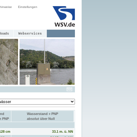
hinweise
Einstellungen
loads
Webservices
and
Wasserstand + PNP
um PNP
absolut über Null
128 cm
33.1 m. ü. NN