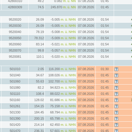
42800310
49.2
0.082
m. ü. NN
07.08.2026
01:45
42800309
74.5
245.870
m. ü. NN
07.08.2026
01:45
9520020
26.09
-5.005
m. ü. NHN
07.08.2026
01:54
9520030
26.09
-5.005
m. ü. NHN
07.08.2026
01:54
9520040
78.19
-5.008
m. ü. NHN
07.08.2026
01:54
9520050
78.312
-5.009
m. ü. NHN
07.08.2026
01:54
9520060
83.14
-5.021
m. ü. NHN
07.08.2026
01:54
9520070
99.8
-5.057
m. ü. NHN
07.08.2026
01:54
9520081
110.1
-5.020
m. ü. NHN
07.08.2026
01:54
501010
2.05
116.200
m. ü. NHN
07.08.2026
01:30
501040
34.67
108.026
m. ü. NHN
07.08.2026
01:45
501060
55.63
102.700
m. ü. NHN
07.08.2026
01:45
501080
82.2
94.823
m. ü. NHN
07.08.2026
01:45
501110
108.4
88.022
m. ü. NHN
07.08.2026
01:45
501160
128.02
81.686
m. ü. NHN
07.08.2026
01:45
501261
154.15
75.158
m. ü. NHN
07.08.2026
01:45
501330
184.45
68.794
m. ü. NHN
07.08.2026
01:45
501390
200.15
65.798
m. ü. NHN
07.08.2026
01:45
501420
214.14
62.450
m. ü. NHN
07.08.2026
01:45
501470
236.31
57.601
m. ü. NHN
07.08.2026
01:45