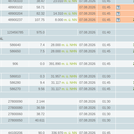
48700103
38.47
23.010
m. ü. NN
07.08.2026
01:45
48900102
58.71
07.08.2026
01:45
48900204
82.32
14.310
m. ü. NN
07.08.2026
01:45
48900237
107.75
8.000
m. ü. NN
07.08.2026
01:45
123456785
975.0
07.08.2026
01:40
AL
586640
7.4
28.000
m. ü. NHN
07.08.2026
01:45
586650
7.5
28.000
m. ü. NHN
07.08.2026
01:45
906
0.0
391.890
m. ü. NHN
07.08.2026
01:45
586810
0.3
31.957
m. ü. NHN
07.08.2026
01:00
586280
9.4
31.117
m. ü. NHN
07.08.2026
01:45
586270
9.56
31.117
m. ü. NHN
07.08.2026
01:45
27800090
2.144
07.08.2026
01:30
27800080
36.59
07.08.2026
01:30
27800060
38.72
07.08.2026
01:30
27800050
40.611
07.08.2026
01:30
44100206
90.0
336.970
m. ü. NN
07.08.2026
01:45