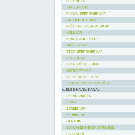
HETLINGEN
STADERSAND
PINNAU-SPERRWERK AP
GRAUERORT REEDE
KRÜCKAU-SPERRWERK AP
KOLLMAR
KRAUTSAND REEDE
GLÜCKSTADT
STÖR-SPERRWERK AP
BROKDORF
BRUNSBÜTTEL MPM
OSTERIFF MPM
OTTERNDORF MPM
CUXHAVEN STEUBENHÖFT
ELBE-HAVEL-KANAL
DETERSHAGEN
BURG
ZERBEN OP
ZERBEN UP
GENTHIN
SCHLAGENTHINER STREMME
ROSSDORF