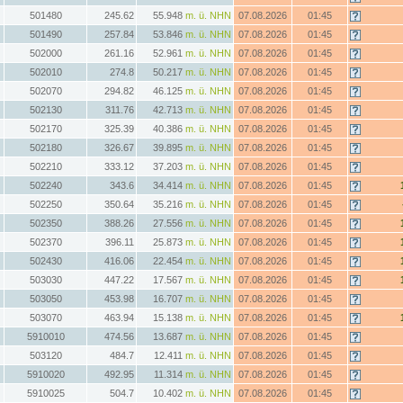
501480
245.62
55.948
m. ü. NHN
07.08.2026
01:45
501490
257.84
53.846
m. ü. NHN
07.08.2026
01:45
502000
261.16
52.961
m. ü. NHN
07.08.2026
01:45
502010
274.8
50.217
m. ü. NHN
07.08.2026
01:45
502070
294.82
46.125
m. ü. NHN
07.08.2026
01:45
502130
311.76
42.713
m. ü. NHN
07.08.2026
01:45
502170
325.39
40.386
m. ü. NHN
07.08.2026
01:45
502180
326.67
39.895
m. ü. NHN
07.08.2026
01:45
502210
333.12
37.203
m. ü. NHN
07.08.2026
01:45
502240
343.6
34.414
m. ü. NHN
07.08.2026
01:45
502250
350.64
35.216
m. ü. NHN
07.08.2026
01:45
502350
388.26
27.556
m. ü. NHN
07.08.2026
01:45
502370
396.11
25.873
m. ü. NHN
07.08.2026
01:45
502430
416.06
22.454
m. ü. NHN
07.08.2026
01:45
503030
447.22
17.567
m. ü. NHN
07.08.2026
01:45
503050
453.98
16.707
m. ü. NHN
07.08.2026
01:45
503070
463.94
15.138
m. ü. NHN
07.08.2026
01:45
5910010
474.56
13.687
m. ü. NHN
07.08.2026
01:45
503120
484.7
12.411
m. ü. NHN
07.08.2026
01:45
5910020
492.95
11.314
m. ü. NHN
07.08.2026
01:45
5910025
504.7
10.402
m. ü. NHN
07.08.2026
01:45