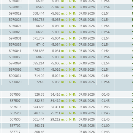
5970010
650.5
-5.039
m. ü. NHN
07.08.2026
01:54
5970013
654.9
-5.048
m. ü. NHN
07.08.2026
01:54
5970019
658.444
-5.026
m. ü. NHN
07.08.2026
01:54
5970026
660.738
-5.035
m. ü. NHN
07.08.2026
01:54
5970024
663.3
-5.030
m. ü. NHN
07.08.2026
01:54
5970025
666.9
-5.039
m. ü. NHN
07.08.2026
01:54
5970031
671.787
-5.034
m. ü. NHN
07.08.2026
01:54
5970035
674.0
-5.034
m. ü. NHN
07.08.2026
01:54
5970041
678.636
-5.031
m. ü. NHN
07.08.2026
01:54
5970050
684.2
-5.035
m. ü. NHN
07.08.2026
01:54
5970094
695.214
-5.000
m. ü. NHN
07.08.2026
01:54
5970096
703.44
-5.016
m. ü. NHN
07.08.2026
01:54
5990011
714.02
-5.024
m. ü. NHN
07.08.2026
01:54
5990020
724.0
-5.033
m. ü. NHN
07.08.2026
01:54
587505
326.83
34.416
m. ü. NHN
07.08.2026
00:45
587507
332.54
34.412
m. ü. NHN
07.08.2026
01:45
587510
344.686
34.411
m. ü. NHN
07.08.2026
01:45
587520
346.162
29.211
m. ü. NHN
07.08.2026
01:45
587535
361.444
29.212
m. ü. NHN
07.08.2026
01:45
587702
363.71
07.08.2026
01:00
587717
368.45
07.08.2026
01:45