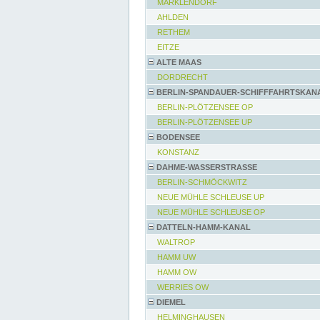
MARKLENDORF
AHLDEN
RETHEM
EITZE
ALTE MAAS
DORDRECHT
BERLIN-SPANDAUER-SCHIFFFAHRTSKAN
BERLIN-PLÖTZENSEE OP
BERLIN-PLÖTZENSEE UP
BODENSEE
KONSTANZ
DAHME-WASSERSTRASSE
BERLIN-SCHMÖCKWITZ
NEUE MÜHLE SCHLEUSE UP
NEUE MÜHLE SCHLEUSE OP
DATTELN-HAMM-KANAL
WALTROP
HAMM UW
HAMM OW
WERRIES OW
DIEMEL
HELMINGHAUSEN