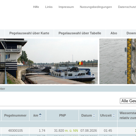
Hilfe
Links
Impressum
Nutzungsbedingungen
Datenschutz
Pegelauswahl über Karte
Pegelauswahl über Tabelle
Abo
Down
tter
Wasserst
Pegelnummer
km
PNP
Datum
Uhrzeit
relativ z
48300105
1.74
31.820
m. ü. NN
07.08.2026
01:45