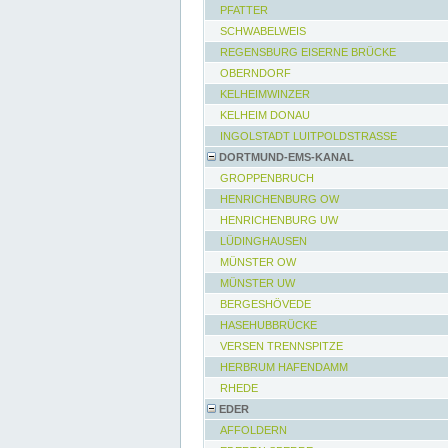
PFATTER
SCHWABELWEIS
REGENSBURG EISERNE BRÜCKE
OBERNDORF
KELHEIMWINZER
KELHEIM DONAU
INGOLSTADT LUITPOLDSTRASSE
DORTMUND-EMS-KANAL
GROPPENBRUCH
HENRICHENBURG OW
HENRICHENBURG UW
LÜDINGHAUSEN
MÜNSTER OW
MÜNSTER UW
BERGESHÖVEDE
HASEHUBBRÜCKE
VERSEN TRENNSPITZE
HERBRUM HAFENDAMM
RHEDE
EDER
AFFOLDERN