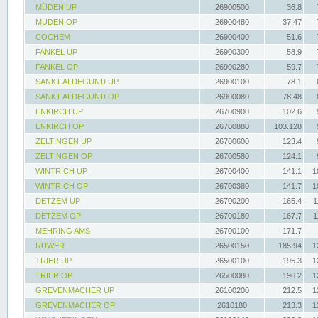
MÜDEN UP
26900500
36.8
MÜDEN OP
26900480
37.47
COCHEM
26900400
51.6
FANKEL UP
26900300
58.9
FANKEL OP
26900280
59.7
SANKT ALDEGUND UP
26900100
78.1
SANKT ALDEGUND OP
26900080
78.48
ENKIRCH UP
26700900
102.6
ENKIRCH OP
26700880
103.128
ZELTINGEN UP
26700600
123.4
ZELTINGEN OP
26700580
124.1
WINTRICH UP
26700400
141.1
1
WINTRICH OP
26700380
141.7
1
DETZEM UP
26700200
165.4
1
DETZEM OP
26700180
167.7
1
MEHRING AMS
26700100
171.7
RUWER
26500150
185.94
1
TRIER UP
26500100
195.3
1
TRIER OP
26500080
196.2
1
GREVENMACHER UP
26100200
212.5
1
GREVENMACHER OP
2610180
213.3
1