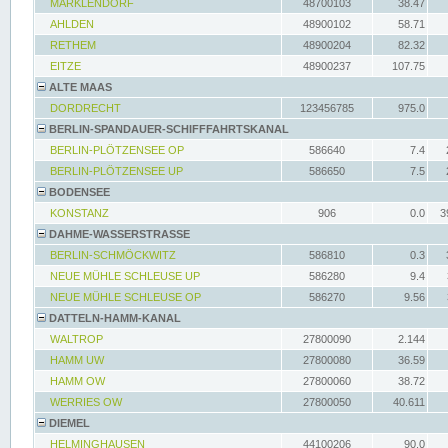
MARKLENDORF
48700103
38.47
AHLDEN
48900102
58.71
RETHEM
48900204
82.32
EITZE
48900237
107.75
ALTE MAAS
DORDRECHT
123456785
975.0
BERLIN-SPANDAUER-SCHIFFFAHRTSKANAL
BERLIN-PLÖTZENSEE OP
586640
7.4
BERLIN-PLÖTZENSEE UP
586650
7.5
BODENSEE
KONSTANZ
906
0.0
3
DAHME-WASSERSTRASSE
BERLIN-SCHMÖCKWITZ
586810
0.3
NEUE MÜHLE SCHLEUSE UP
586280
9.4
NEUE MÜHLE SCHLEUSE OP
586270
9.56
DATTELN-HAMM-KANAL
WALTROP
27800090
2.144
HAMM UW
27800080
36.59
HAMM OW
27800060
38.72
WERRIES OW
27800050
40.611
DIEMEL
HELMINGHAUSEN
44100206
90.0