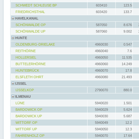
SCHWEDT SCHLEUSE BP
603410
123.5
FRIEDRICHSTHAL
603420
133.7
HAVELKANAL
SCHÖNWALDE OP
587050
8.676
SCHÖNWALDE UP
587060
9.002
HUNTE
OLDENBURG-DRIELAKE
4960030
0.547
REITHÖRNE
4960040
7.6
HOLLERSIEL
4960050
11.535
BUTTELERHÖRNE
4960060
14.249
HUNTEBRÜCK
4960070
17.8
ELSFLETH OHRT
4960080
21.493
IJSSEL
IJSSELKOP
2790070
880.0
ILMENAU
LÜNE
5940020
1.501
BARDOWICK OP
5940029
5.624
BARDOWICK UP
5940030
5.687
WITTORF OP
5940049
12.2
WITTORF UP
5940050
12.3
FAHRENHOLZ OP
5940070
17.64