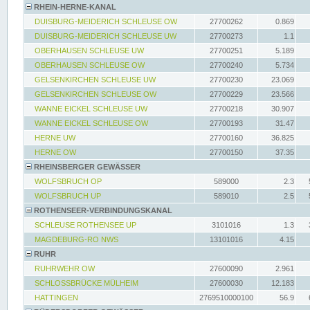
RHEIN-HERNE-KANAL
DUISBURG-MEIDERICH SCHLEUSE OW
27700262
0.869
DUISBURG-MEIDERICH SCHLEUSE UW
27700273
1.1
OBERHAUSEN SCHLEUSE UW
27700251
5.189
OBERHAUSEN SCHLEUSE OW
27700240
5.734
GELSENKIRCHEN SCHLEUSE UW
27700230
23.069
GELSENKIRCHEN SCHLEUSE OW
27700229
23.566
WANNE EICKEL SCHLEUSE UW
27700218
30.907
WANNE EICKEL SCHLEUSE OW
27700193
31.47
HERNE UW
27700160
36.825
HERNE OW
27700150
37.35
RHEINSBERGER GEWÄSSER
WOLFSBRUCH OP
589000
2.3
WOLFSBRUCH UP
589010
2.5
ROTHENSEER-VERBINDUNGSKANAL
SCHLEUSE ROTHENSEE UP
3101016
1.3
MAGDEBURG-RO NWS
13101016
4.15
RUHR
RUHRWEHR OW
27600090
2.961
SCHLOSSBRÜCKE MÜLHEIM
27600030
12.183
HATTINGEN
2769510000100
56.9