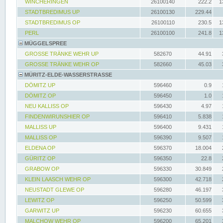
WINCHERINGEN
26100140
222.2
1
STADTBREDIMUS UP
26100130
229.44
STADTBREDIMUS OP
26100110
230.5
1
PERL
26100100
241.8
1
MÜGGELSPREE
GROSSE TRÄNKE WEHR UP
582670
44.91
GROSSE TRÄNKE WEHR OP
582660
45.03
MÜRITZ-ELDE-WASSERSTRASSE
DÖMITZ UP
596460
0.9
DÖMITZ OP
596450
1.0
NEU KALLISS OP
596430
4.97
FINDENWIRUNSHIER OP
596410
5.838
MALLISS UP
596400
9.431
MALLISS OP
596390
9.507
ELDENA OP
596370
18.004
GÜRITZ OP
596350
22.8
GRABOW OP
596330
30.849
KLEIN LAASCH WEHR OP
596300
42.718
NEUSTADT GLEWE OP
596280
46.197
LEWITZ OP
596250
50.599
GARWITZ UP
596230
60.655
MALCHOW WEHR OP
596200
65.201