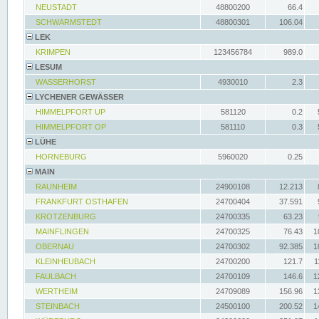
NEUSTADT
48800200
66.4
SCHWARMSTEDT
48800301
106.04
LEK
KRIMPEN
123456784
989.0
LESUM
WASSERHORST
4930010
2.3
LYCHENER GEWÄSSER
HIMMELPFORT UP
581120
0.2
HIMMELPFORT OP
581110
0.3
LÜHE
HORNEBURG
5960020
0.25
MAIN
RAUNHEIM
24900108
12.213
FRANKFURT OSTHAFEN
24700404
37.591
KROTZENBURG
24700335
63.23
MAINFLINGEN
24700325
76.43
1
OBERNAU
24700302
92.385
1
KLEINHEUBACH
24700200
121.7
1
FAULBACH
24700109
146.6
1
WERTHEIM
24709089
156.96
1
STEINBACH
24500100
200.52
1