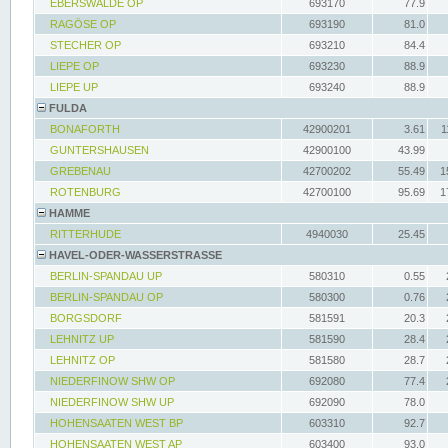
EBERSWALDE OP
693170
77.9
RAGÖSE OP
693190
81.0
STECHER OP
693210
84.4
LIEPE OP
693230
88.9
LIEPE UP
693240
88.9
FULDA
BONAFORTH
42900201
3.61
1
GUNTERSHAUSEN
42900100
43.99
GREBENAU
42700202
55.49
1
ROTENBURG
42700100
95.69
1
HAMME
RITTERHUDE
4940030
25.45
HAVEL-ODER-WASSERSTRASSE
BERLIN-SPANDAU UP
580310
0.55
BERLIN-SPANDAU OP
580300
0.76
BORGSDORF
581591
20.3
LEHNITZ UP
581590
28.4
LEHNITZ OP
581580
28.7
NIEDERFINOW SHW OP
692080
77.4
NIEDERFINOW SHW UP
692090
78.0
HOHENSAATEN WEST BP
603310
92.7
HOHENSAATEN WEST AP
603400
93.0