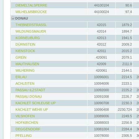
DIEMELTALSPERRE
44100104
90.6
WILHELMSBRÜCKE
44100024
97.4
DONAU
THEBNERSTRASSL
42015
1879.2
WILDUNGSMAUER
42014
1894.7
KORNEUBURG
42013
1941.5
DÜRNSTEIN
42012
2009.2
KIENSTOCK
42011
2015.2
GREIN
420091
2079.1
MAUTHAUSEN
42009
2111.0
WILHERING
420061
2144.1
ERLAU
10096001
2214.5
2
ACHLEITEN
10094006
2223.1
PASSAU ILZSTADT
10092000
2225.2
2
PASSAU DONAU
10091008
2226.7
2
KACHLET SCHLEUSE UP
10090708
2230.3
2
KACHLET WEHR UP
10090408
2230.724
2
VILSHOFEN
10089006
2249.5
2
HOFKIRCHEN
10088003
2256.9
2
DEGGENDORF
10081004
2284.4
3
PFELLING
10078000
2305.5
3