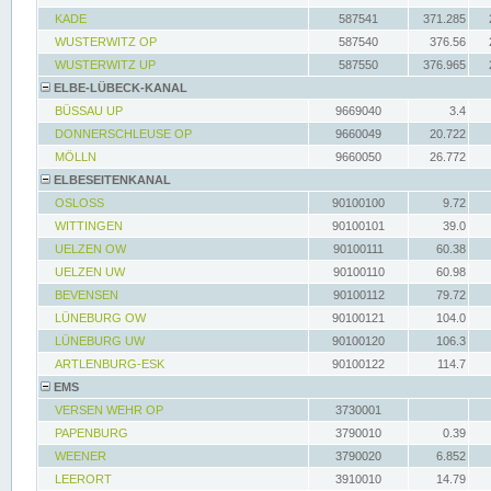
KADE
587541
371.285
WUSTERWITZ OP
587540
376.56
WUSTERWITZ UP
587550
376.965
ELBE-LÜBECK-KANAL
BÜSSAU UP
9669040
3.4
DONNERSCHLEUSE OP
9660049
20.722
MÖLLN
9660050
26.772
ELBESEITENKANAL
OSLOSS
90100100
9.72
WITTINGEN
90100101
39.0
UELZEN OW
90100111
60.38
UELZEN UW
90100110
60.98
BEVENSEN
90100112
79.72
LÜNEBURG OW
90100121
104.0
LÜNEBURG UW
90100120
106.3
ARTLENBURG-ESK
90100122
114.7
EMS
VERSEN WEHR OP
3730001
PAPENBURG
3790010
0.39
WEENER
3790020
6.852
LEERORT
3910010
14.79