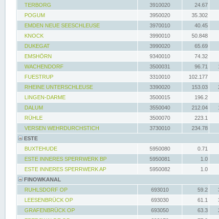
TERBORG
3910020
24.67
POGUM
3950020
35.302
EMDEN NEUE SEESCHLEUSE
3970010
40.45
KNOCK
3990010
50.848
DUKEGAT
3990020
65.69
EMSHÖRN
9340010
74.32
WACHENDORF
3500031
96.71
FUESTRUP
3310010
102.177
RHEINE UNTERSCHLEUSE
3390020
153.03
LINGEN-DARME
3500015
196.2
DALUM
3550040
212.04
RÜHLE
3500070
223.1
VERSEN WEHRDURCHSTICH
3730010
234.78
ESTE
BUXTEHUDE
5950080
0.71
ESTE INNERES SPERRWERK BP
5950081
1.0
ESTE INNERES SPERRWERK AP
5950082
1.0
FINOWKANAL
RUHLSDORF OP
693010
59.2
LEESENBRÜCK OP
693030
61.1
GRAFENBRÜCK OP
693050
63.3