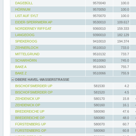
DAGEBÜLL
9570040
100.0
HÖRNUM
9570050
100.0
LIST AUF SYLT
9570070
100.0
EIDER-SPERRWERK AP
9530010
109.617
NORDERNEY RIFFGAT
9360010
159.333
LANGEOOG
9390010
182.129
SPIEKEROOG
9410010
194.374
ZEHNERLOCH
9510010
733.0
MITTELGRUND
9510132
733.7
SCHARHÖRN
9510060
745.0
BAKE A
9510063
755.7
BAKE Z
9510066
755.9
OBERE HAVEL-WASSERSTRASSE
BISCHOFSWERDER UP
581530
4.2
BISCHOFSWERDER OP
581520
4.5
ZEHDENICK UP
580170
15.8
ZEHDENICK OP
580160
16.1
BREDEREICHE UP
580090
47.6
BREDEREICHE OP
580080
48.0
FÜRSTENBERG UP
580070
60.7
FÜRSTENBERG OP
580060
60.8