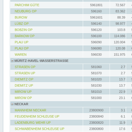
PARCHIM GÜTE
5961801
72.567
NEUBURG OP
596160
83.362
BUROW
5961601
88.39
LÜBZ OP
596140
98.977
BOBZIN OP
596120
103.8
BARKOW OP
596100
114.086
PLAU UP
596090
120.004
PLAU OP
596080
120.08
WAREN
596030
151.975
MÜRITZ-HAVEL-WASSERSTRASSE
STRASEN OP
581060
2.7
STRASEN UP
581070
2.7
DIEMITZ OP
581020
13.7
DIEMITZ UP
581030
13.7
MIROW UP
581010
22.9
MIROW OP
581000
23.1
NECKAR
MANNHEIM NECKAR
23800900
3.1
FEUDENHEIM SCHLEUSE UP
23800840
6.1
LADENBURG WEHR UP
23800820
11.9
SCHWABENHEIM SCHLEUSE UP
23800800
17.6