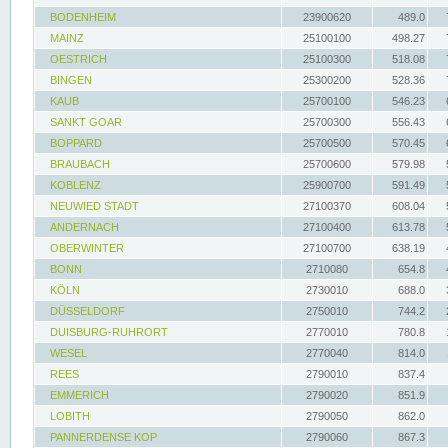
BODENHEIM
23900620
489.0
MAINZ
25100100
498.27
OESTRICH
25100300
518.08
BINGEN
25300200
528.36
KAUB
25700100
546.23
SANKT GOAR
25700300
556.43
BOPPARD
25700500
570.45
BRAUBACH
25700600
579.98
KOBLENZ
25900700
591.49
NEUWIED STADT
27100370
608.04
ANDERNACH
27100400
613.78
OBERWINTER
27100700
638.19
BONN
2710080
654.8
KÖLN
2730010
688.0
DÜSSELDORF
2750010
744.2
DUISBURG-RUHRORT
2770010
780.8
WESEL
2770040
814.0
REES
2790010
837.4
EMMERICH
2790020
851.9
LOBITH
2790050
862.0
PANNERDENSE KOP
2790060
867.3