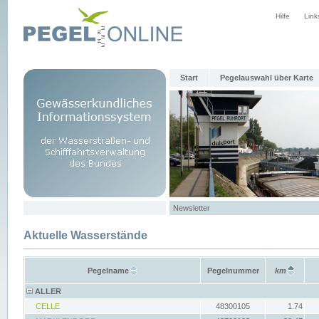
Hilfe
Link
Start
Pegelauswahl über Karte
Newsletter
Aktuelle Wasserstände
Pegelname
Pegelnummer
km
ALLER
CELLE
48300105
1.74