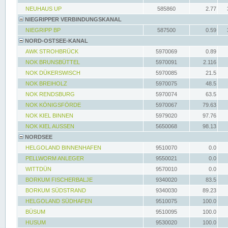
NEUHAUS UP
585860
2.77
NIEGRIPPER VERBINDUNGSKANAL
NIEGRIPP BP
587500
0.59
NORD-OSTSEE-KANAL
AWK STROHBRÜCK
5970069
0.89
NOK BRUNSBÜTTEL
5970091
2.116
NOK DÜKERSWISCH
5970085
21.5
NOK BREIHOLZ
5970075
48.5
NOK RENDSBURG
5970074
63.5
NOK KÖNIGSFÖRDE
5970067
79.63
NOK KIEL BINNEN
5979020
97.76
NOK KIEL AUSSEN
5650068
98.13
NORDSEE
HELGOLAND BINNENHAFEN
9510070
0.0
PELLWORM ANLEGER
9550021
0.0
WITTDÜN
9570010
0.0
BORKUM FISCHERBALJE
9340020
83.5
BORKUM SÜDSTRAND
9340030
89.23
HELGOLAND SÜDHAFEN
9510075
100.0
BÜSUM
9510095
100.0
HUSUM
9530020
100.0