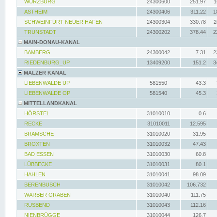
WÜRZBURG
24300600
251.97
1
ASTHEIM
24300406
311.22
1
SCHWEINFURT NEUER HAFEN
24300304
330.78
2
TRUNSTADT
24300202
378.44
2
MAIN-DONAU-KANAL
BAMBERG
24300042
7.31
2
RIEDENBURG_UP
13409200
151.2
3
MALZER KANAL
LIEBENWALDE UP
581550
43.3
LIEBENWALDE OP
581540
45.3
MITTELLANDKANAL
HÖRSTEL
31010010
0.6
RECKE
31010011
12.595
BRAMSCHE
31010020
31.95
BROXTEN
31010032
47.43
BAD ESSEN
31010030
60.8
LÜBBECKE
31010031
80.1
HAHLEN
31010041
98.09
BERENBUSCH
31010042
106.732
WARBER GRABEN
31010040
111.75
RUSBEND
31010043
112.16
NIENBRÜGGE
31010044
126.7