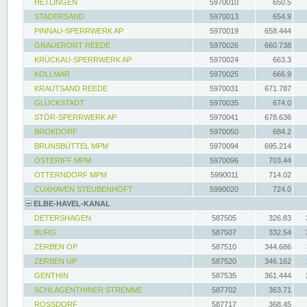
HETLINGEN
5970010
650.5
STADERSAND
5970013
654.9
PINNAU-SPERRWERK AP
5970019
658.444
GRAUERORT REEDE
5970026
660.738
KRÜCKAU-SPERRWERK AP
5970024
663.3
KOLLMAR
5970025
666.9
KRAUTSAND REEDE
5970031
671.787
GLÜCKSTADT
5970035
674.0
STÖR-SPERRWERK AP
5970041
678.636
BROKDORF
5970050
684.2
BRUNSBÜTTEL MPM
5970094
695.214
OSTERIFF MPM
5970096
703.44
OTTERNDORF MPM
5990011
714.02
CUXHAVEN STEUBENHÖFT
5990020
724.0
ELBE-HAVEL-KANAL
DETERSHAGEN
587505
326.83
BURG
587507
332.54
ZERBEN OP
587510
344.686
ZERBEN UP
587520
346.162
GENTHIN
587535
361.444
SCHLAGENTHINER STREMME
587702
363.71
ROSSDORF
587717
368.45