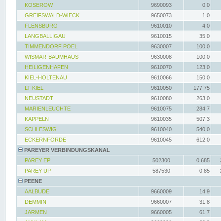
KOSEROW
9690093
0.0
GREIFSWALD-WIECK
9650073
1.0
FLENSBURG
9610010
4.0
LANGBALLIGAU
9610015
35.0
TIMMENDORF POEL
9630007
100.0
WISMAR-BAUMHAUS
9630008
100.0
HEILIGENHAFEN
9610070
123.0
KIEL-HOLTENAU
9610066
150.0
LT KIEL
9610050
177.75
NEUSTADT
9610080
263.0
MARIENLEUCHTE
9610075
284.7
KAPPELN
9610035
507.3
SCHLESWIG
9610040
540.0
ECKERNFÖRDE
9610045
612.0
PAREYER VERBINDUNGSKANAL
PAREY EP
502300
0.685
PAREY UP
587530
0.85
PEENE
AALBUDE
9660009
14.9
DEMMIN
9660007
31.8
JARMEN
9660005
61.7