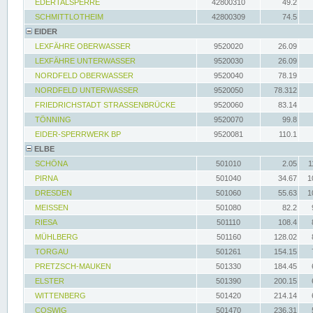
EDERTALSPERRE
42800310
49.2
SCHMITTLOTHEIM
42800309
74.5
EIDER
LEXFÄHRE OBERWASSER
9520020
26.09
LEXFÄHRE UNTERWASSER
9520030
26.09
NORDFELD OBERWASSER
9520040
78.19
NORDFELD UNTERWASSER
9520050
78.312
FRIEDRICHSTADT STRASSENBRÜCKE
9520060
83.14
TÖNNING
9520070
99.8
EIDER-SPERRWERK BP
9520081
110.1
ELBE
SCHÖNA
501010
2.05
1
PIRNA
501040
34.67
1
DRESDEN
501060
55.63
1
MEISSEN
501080
82.2
RIESA
501110
108.4
MÜHLBERG
501160
128.02
TORGAU
501261
154.15
PRETZSCH-MAUKEN
501330
184.45
ELSTER
501390
200.15
WITTENBERG
501420
214.14
COSWIG
501470
236.31