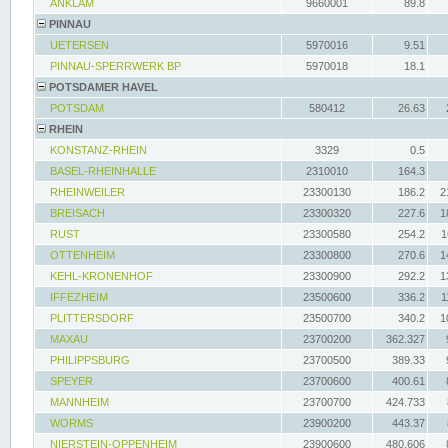
ANKLAM
9660001
89.8
PINNAU
UETERSEN
5970016
9.51
PINNAU-SPERRWERK BP
5970018
18.1
POTSDAMER HAVEL
POTSDAM
580412
26.63
RHEIN
KONSTANZ-RHEIN
3329
0.5
BASEL-RHEINHALLE
2310010
164.3
RHEINWEILER
23300130
186.2
2
BREISACH
23300320
227.6
1
RUST
23300580
254.2
1
OTTENHEIM
23300800
270.6
1
KEHL-KRONENHOF
23300900
292.2
1
IFFEZHEIM
23500600
336.2
1
PLITTERSDORF
23500700
340.2
1
MAXAU
23700200
362.327
PHILIPPSBURG
23700500
389.33
SPEYER
23700600
400.61
MANNHEIM
23700700
424.733
WORMS
23900200
443.37
NIERSTEIN-OPPENHEIM
23900600
480.606