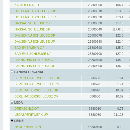
KALKOFEN NEU
25800600
106.4
HOLLERICH SCHLEUSE OP
25800618
113.0
HOLLERICH SCHLEUSE UP
25800620
113.1
NASSAU SCHLEUSE OP
25800638
117.6
NASSAU SCHLEUSE UP
25800640
117.643
DAUSENAU SCHLEUSE OP
25800678
122.3
DAUSENAU SCHLEUSE UP
25800680
122.4
BAD EMS WEHR OP
25800690
125.9
BAD EMS SCHLEUSE UP
25800700
127.0
LAHNSTEIN SCHLEUSE OP
25800798
135.9
LAHNSTEIN SCHLEUSE UP
25800800
136.0
LANDWEHRKANAL
BERLIN-UNTERSCHLEUSE UP
586630
1.61
BERLIN-UNTERSCHLEUSE OP
586620
1.71
BERLIN-OBERSCHLEUSE UP
586610
10.51
BERLIN-OBERSCHLEUSE OP
586600
10.62
LEDA
DREYSCHLOOT
3880010
0.73
LEDASPERRWERK UP
3880050
21.125
LEINE
HERRENHAUSEN
48800108
25.12