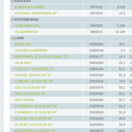
KRÜCKAU
ELMSHORN HAFEN
5970022
0.028
KRÜCKAU-SPERRWERK BP
5970023
10.5
KÜSTENKANAL
HUNDSMÜHLEN
4960020
5.188
HILKENBROOK
3800010
41.194
LAHN
MARBURG
25830056
-38.7
GIESSEN KLÄRWERK
25800100
-3.2
1
NIEDERBIEL SCHLEUSE KANAL OP
25800177
19.3
1
LEUN NEU
25800200
25.1
1
FÜRFURT SCHLEUSE UP
25800300
51.2
1
RUNKEL SCHLEUSE UP
25800400
65.3
1
LIMBURG SCHLEUSE UP
25800440
76.6
1
DIEZ SCHLEUSE OP
25800478
83.2
1
DIEZ SCHLEUSE UP
25800480
83.2
1
DIEZ HAFEN
25800500
83.7
1
CRAMBERG SCHLEUSE OP
25800538
91.8
CRAMBERG SCHLEUSE UP
25800540
91.8
SCHEIDT SCHLEUSE OP
25800558
96.8
SCHEIDT SCHLEUSE UP
25800560
96.8
KALKOFEN SCHLEUSE OP
25800578
105.6