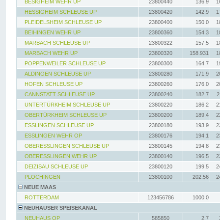
BESIGHEIM WEHR UP
23800440
136.9
1
HESSIGHEIM SCHLEUSE UP
23800420
142.9
1
PLEIDELSHEIM SCHLEUSE UP
23800400
150.0
1
BEIHINGEN WEHR UP
23800360
154.3
1
MARBACH SCHLEUSE UP
23800322
157.5
1
MARBACH WEHR UP
23800320
158.931
1
POPPENWEILER SCHLEUSE UP
23800300
164.7
1
ALDINGEN SCHLEUSE UP
23800280
171.9
2
HOFEN SCHLEUSE UP
23800260
176.0
2
CANNSTATT SCHLEUSE UP
23800240
182.7
2
UNTERTÜRKHEIM SCHLEUSE UP
23800220
186.2
2
OBERTÜRKHEIM SCHLEUSE UP
23800200
189.4
2
ESSLINGEN SCHLEUSE UP
23800180
193.9
2
ESSLINGEN WEHR OP
23800176
194.1
2
OBERESSLINGEN SCHLEUSE UP
23800145
194.8
2
OBERESSLINGEN WEHR UP
23800140
196.5
2
DEIZISAU SCHLEUSE UP
23800120
199.5
2
PLOCHINGEN
23800100
202.56
2
NEUE MAAS
ROTTERDAM
123456786
1000.0
NEUHAUSER SPEISEKANAL
NEUHAUS OP
585850
2.7