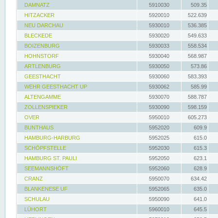
DAMNATZ
5910030
509.35
HITZACKER
5920010
522.639
NEU DARCHAU
5930010
536.385
BLECKEDE
5930020
549.633
BOIZENBURG
5930033
558.534
HOHNSTORF
5930040
568.987
ARTLENBURG
5930050
573.86
GEESTHACHT
5930060
583.393
WEHR GEESTHACHT UP
5930062
585.99
ALTENGAMME
5930070
588.787
ZOLLENSPIEKER
5930090
598.159
OVER
5950010
605.273
BUNTHAUS
5952020
609.9
HAMBURG-HARBURG
5952025
615.0
SCHÖPFSTELLE
5952030
615.3
HAMBURG ST. PAULI
5952050
623.1
SEEMANNSHÖFT
5952060
628.9
CRANZ
5950070
634.42
BLANKENESE UF
5952065
635.0
SCHULAU
5950090
641.0
LÜHORT
5960010
645.5