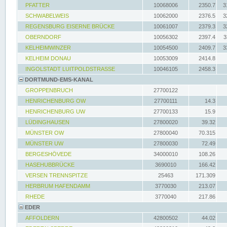
PFATTER
10068006
2350.7
3
SCHWABELWEIS
10062000
2376.5
3
REGENSBURG EISERNE BRÜCKE
10061007
2379.3
3
OBERNDORF
10056302
2397.4
3
KELHEIMWINZER
10054500
2409.7
3
KELHEIM DONAU
10053009
2414.8
INGOLSTADT LUITPOLDSTRASSE
10046105
2458.3
DORTMUND-EMS-KANAL
GROPPENBRUCH
27700122
HENRICHENBURG OW
27700111
14.3
HENRICHENBURG UW
27700133
15.9
LÜDINGHAUSEN
27800020
39.32
MÜNSTER OW
27800040
70.315
MÜNSTER UW
27800030
72.49
BERGESHÖVEDE
34000010
108.26
HASEHUBBRÜCKE
3690010
166.42
VERSEN TRENNSPITZE
25463
171.309
HERBRUM HAFENDAMM
3770030
213.07
RHEDE
3770040
217.86
EDER
AFFOLDERN
42800502
44.02