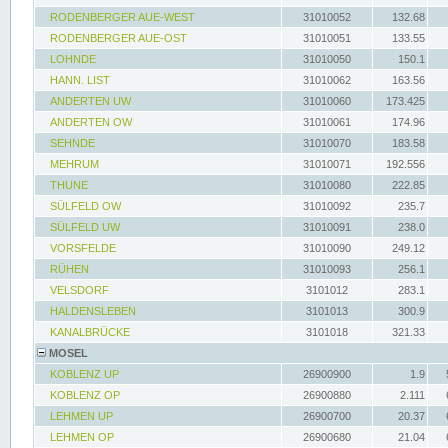
RODENBERGER AUE-WEST
31010052
132.68
RODENBERGER AUE-OST
31010051
133.55
LOHNDE
31010050
150.1
HANN. LIST
31010062
163.56
ANDERTEN UW
31010060
173.425
ANDERTEN OW
31010061
174.96
SEHNDE
31010070
183.58
MEHRUM
31010071
192.556
THUNE
31010080
222.85
SÜLFELD OW
31010092
235.7
SÜLFELD UW
31010091
238.0
VORSFELDE
31010090
249.12
RÜHEN
31010093
256.1
VELSDORF
3101012
283.1
HALDENSLEBEN
3101013
300.9
KANALBRÜCKE
3101018
321.33
MOSEL
KOBLENZ UP
26900900
1.9
KOBLENZ OP
26900880
2.111
LEHMEN UP
26900700
20.37
LEHMEN OP
26900680
21.04