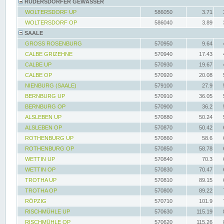
RÜDERSDORFER GEWÄSSER
WOLTERSDORF UP
586050
3.71
WOLTERSDORF OP
586040
3.89
SAALE
GROSS ROSENBURG
570950
9.64
CALBE GRIZEHNE
570940
17.43
CALBE UP
570930
19.67
CALBE OP
570920
20.08
NIENBURG (SAALE)
579100
27.9
BERNBURG UP
570910
36.05
BERNBURG OP
570900
36.2
ALSLEBEN UP
570880
50.24
ALSLEBEN OP
570870
50.42
ROTHENBURG UP
570860
58.6
ROTHENBURG OP
570850
58.78
WETTIN UP
570840
70.3
WETTIN OP
570830
70.47
TROTHA UP
570810
89.15
TROTHA OP
570800
89.22
RÖPZIG
570710
101.9
RISCHMÜHLE UP
570630
115.19
RISCHMÜHLE OP
570620
115.26