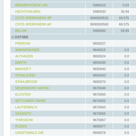
BREMERVÖRDE UW
5980010
0.03
HECHTHAUSEN
5980030
30.94
OSTE-SPERRWERK BP
9000000532
69.575
OSTE-SPERRWERK AP
9000000590
69.575
BELUM
5980060
69.89
OSTSEE
PREROW
9650027
WARNEMÜNDE
9640015
0.0
ALTHAGEN
9650024
0.0
BARTH
9650030
0.0
BARHÖFT
9650040
0.0
STRALSUND
9650043
0.0
STAHLBRODE
9650070
0.0
NEUENDORF HAFEN
9670046
0.0
KLOSTER
9670050
0.0
WITTOWER FÄHRE
9670055
0.0
LAUTERBACH
9670063
0.0
SASSNITZ
9670065
0.0
THIESSOW
9670067
0.0
RUDEN
9690077
0.0
GREIFSWALD OIE
9690078
0.0