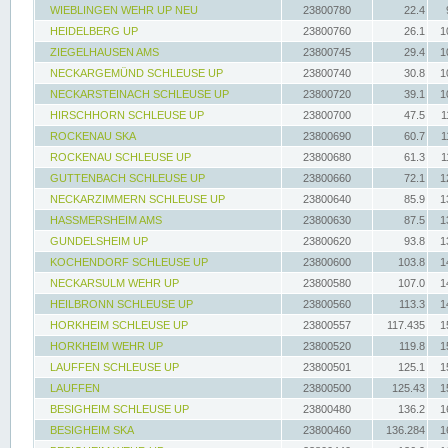
WIEBLINGEN WEHR UP NEU
23800780
22.4
HEIDELBERG UP
23800760
26.1
1
ZIEGELHAUSEN AMS
23800745
29.4
1
NECKARGEMÜND SCHLEUSE UP
23800740
30.8
1
NECKARSTEINACH SCHLEUSE UP
23800720
39.1
1
HIRSCHHORN SCHLEUSE UP
23800700
47.5
1
ROCKENAU SKA
23800690
60.7
1
ROCKENAU SCHLEUSE UP
23800680
61.3
1
GUTTENBACH SCHLEUSE UP
23800660
72.1
1
NECKARZIMMERN SCHLEUSE UP
23800640
85.9
1
HASSMERSHEIM AMS
23800630
87.5
1
GUNDELSHEIM UP
23800620
93.8
1
KOCHENDORF SCHLEUSE UP
23800600
103.8
1
NECKARSULM WEHR UP
23800580
107.0
1
HEILBRONN SCHLEUSE UP
23800560
113.3
1
HORKHEIM SCHLEUSE UP
23800557
117.435
1
HORKHEIM WEHR UP
23800520
119.8
1
LAUFFEN SCHLEUSE UP
23800501
125.1
1
LAUFFEN
23800500
125.43
1
BESIGHEIM SCHLEUSE UP
23800480
136.2
1
BESIGHEIM SKA
23800460
136.284
1