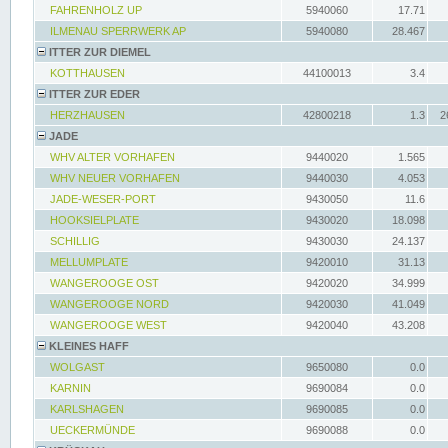
FAHRENHOLZ UP
5940060
17.71
ILMENAU SPERRWERK AP
5940080
28.467
ITTER ZUR DIEMEL
KOTTHAUSEN
44100013
3.4
ITTER ZUR EDER
HERZHAUSEN
42800218
1.3
2
JADE
WHV ALTER VORHAFEN
9440020
1.565
WHV NEUER VORHAFEN
9440030
4.053
JADE-WESER-PORT
9430050
11.6
HOOKSIELPLATE
9430020
18.098
SCHILLIG
9430030
24.137
MELLUMPLATE
9420010
31.13
WANGEROOGE OST
9420020
34.999
WANGEROOGE NORD
9420030
41.049
WANGEROOGE WEST
9420040
43.208
KLEINES HAFF
WOLGAST
9650080
0.0
KARNIN
9690084
0.0
KARLSHAGEN
9690085
0.0
UECKERMÜNDE
9690088
0.0