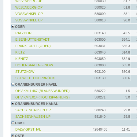
WESENBERG UP
580030
81.7
WESENBERG OP
580020
81.8
VOSSWINKEL OP
580000
88.1
VOSSWINKEL UP
580010
90.0
ODER
RATZDORF
603140
542.5
EISENHÜTTENSTADT
603000
554.1
FRANKFURT1 (ODER)
603031
585.3
KIETZ
603040
614.8
KIENITZ
603050
632.9
HOHENSAATEN-FINOW
603080
665.0
STÜTZKOW
603100
680.6
SCHWEDT-ODERBRÜCKE
603130
690.6
ORANIENBURGER HAVEL
OHV KM 1.467 (BLAUES WUNDER)
580272
1.5
OHV KM 3.014 (HOCHSPANNUNG)
580271
3.0
ORANIENBURGER KANAL
SACHSENHAUSEN OP
580240
29.8
SACHSENHAUSEN UP
581840
29.8
ORKE
DALWIGKSTHAL
42840453
11.41
OSTE