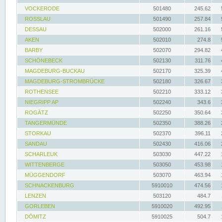
VOCKERODE
501480
245.62
ROSSLAU
501490
257.84
DESSAU
502000
261.16
AKEN
502010
274.8
BARBY
502070
294.82
SCHÖNEBECK
502130
311.76
MAGDEBURG-BUCKAU
502170
325.39
MAGDEBURG-STROMBRÜCKE
502180
326.67
ROTHENSEE
502210
333.12
NIEGRIPP AP
502240
343.6
ROGÄTZ
502250
350.64
TANGERMÜNDE
502350
388.26
STORKAU
502370
396.11
SANDAU
502430
416.06
SCHARLEUK
503030
447.22
WITTENBERGE
503050
453.98
MÜGGENDORF
503070
463.94
SCHNACKENBURG
5910010
474.56
LENZEN
503120
484.7
GORLEBEN
5910020
492.95
DÖMITZ
5910025
504.7