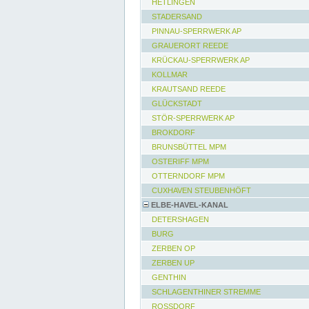
HETLINGEN
STADERSAND
PINNAU-SPERRWERK AP
GRAUERORT REEDE
KRÜCKAU-SPERRWERK AP
KOLLMAR
KRAUTSAND REEDE
GLÜCKSTADT
STÖR-SPERRWERK AP
BROKDORF
BRUNSBÜTTEL MPM
OSTERIFF MPM
OTTERNDORF MPM
CUXHAVEN STEUBENHÖFT
ELBE-HAVEL-KANAL
DETERSHAGEN
BURG
ZERBEN OP
ZERBEN UP
GENTHIN
SCHLAGENTHINER STREMME
ROSSDORF