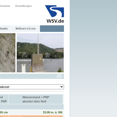
hinweise
Einstellungen
loads
Webservices
nd
Wasserstand + PNP
m PNP
absolut über Null
26 cm
33.08 m. ü. NN