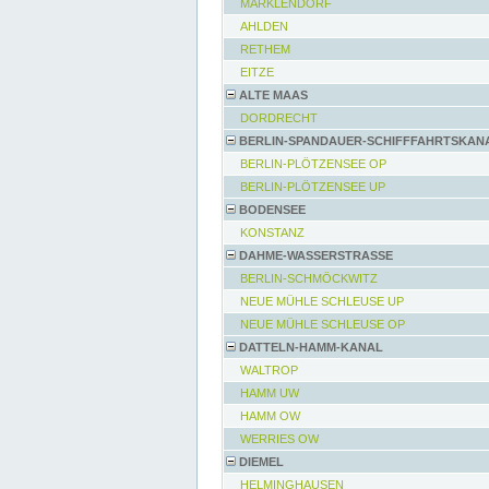
MARKLENDORF
AHLDEN
RETHEM
EITZE
ALTE MAAS
DORDRECHT
BERLIN-SPANDAUER-SCHIFFFAHRTSKAN
BERLIN-PLÖTZENSEE OP
BERLIN-PLÖTZENSEE UP
BODENSEE
KONSTANZ
DAHME-WASSERSTRASSE
BERLIN-SCHMÖCKWITZ
NEUE MÜHLE SCHLEUSE UP
NEUE MÜHLE SCHLEUSE OP
DATTELN-HAMM-KANAL
WALTROP
HAMM UW
HAMM OW
WERRIES OW
DIEMEL
HELMINGHAUSEN