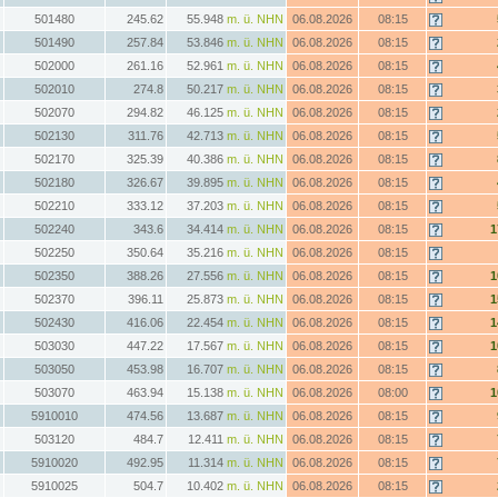
501480
245.62
55.948
m. ü. NHN
06.08.2026
08:15
501490
257.84
53.846
m. ü. NHN
06.08.2026
08:15
502000
261.16
52.961
m. ü. NHN
06.08.2026
08:15
502010
274.8
50.217
m. ü. NHN
06.08.2026
08:15
502070
294.82
46.125
m. ü. NHN
06.08.2026
08:15
502130
311.76
42.713
m. ü. NHN
06.08.2026
08:15
502170
325.39
40.386
m. ü. NHN
06.08.2026
08:15
502180
326.67
39.895
m. ü. NHN
06.08.2026
08:15
502210
333.12
37.203
m. ü. NHN
06.08.2026
08:15
502240
343.6
34.414
m. ü. NHN
06.08.2026
08:15
1
502250
350.64
35.216
m. ü. NHN
06.08.2026
08:15
502350
388.26
27.556
m. ü. NHN
06.08.2026
08:15
1
502370
396.11
25.873
m. ü. NHN
06.08.2026
08:15
1
502430
416.06
22.454
m. ü. NHN
06.08.2026
08:15
1
503030
447.22
17.567
m. ü. NHN
06.08.2026
08:15
1
503050
453.98
16.707
m. ü. NHN
06.08.2026
08:15
503070
463.94
15.138
m. ü. NHN
06.08.2026
08:00
1
5910010
474.56
13.687
m. ü. NHN
06.08.2026
08:15
503120
484.7
12.411
m. ü. NHN
06.08.2026
08:15
5910020
492.95
11.314
m. ü. NHN
06.08.2026
08:15
5910025
504.7
10.402
m. ü. NHN
06.08.2026
08:15