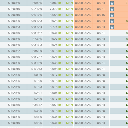
5910030
509.35
8.882
m. ü. NHN
06.08.2026
08:24
1
5920010
522.639
7.372
m. ü. NHN
06.08.2026
08:21
5930010
536.385
5.658
m. ü. NHN
06.08.2026
08:15
5930020
549.633
-0.025
m. ü. NHN
06.08.2026
08:24
4
5930033
558.534
3.774
m. ü. NHN
06.08.2026
08:24
5930040
568.987
-0.031
m. ü. NHN
06.08.2026
08:21
4
5930050
573.86
-0.027
m. ü. NHN
06.08.2026
08:24
4
5930060
583.393
-0.024
m. ü. NHN
06.08.2026
08:24
4
5930062
585.99
-5.016
m. ü. NHN
06.08.2026
08:24
5
5930070
588.787
-5.021
m. ü. NHN
06.08.2026
08:24
5
5930090
598.159
-5.036
m. ü. NHN
06.08.2026
08:21
5
5950010
605.273
-5.098
m. ü. NHN
06.08.2026
08:21
6
5952020
609.9
-5.017
m. ü. NHN
06.08.2026
08:20
6
5952025
615.0
-5.015
m. ü. NHN
06.08.2026
08:20
6
5952030
615.3
-5.018
m. ü. NHN
06.08.2026
08:20
6
5952050
623.1
-5.004
m. ü. NHN
06.08.2026
08:24
6
5952060
628.9
-5.017
m. ü. NHN
06.08.2026
08:20
6
5950070
634.42
-5.050
m. ü. NHN
06.08.2026
08:24
6
5952065
635.0
-5.018
m. ü. NHN
06.08.2026
08:20
6
5950090
641.0
-5.034
m. ü. NHN
06.08.2026
08:24
6
5960010
645.5
-5.031
m. ü. NHN
06.08.2026
08:24
6