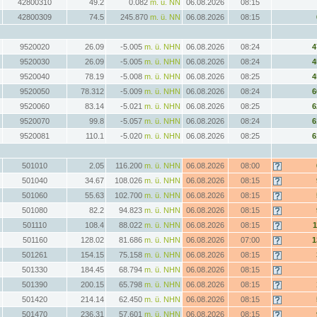
42800310
49.2
0.082
m. ü. NN
06.08.2026
08:15
42800309
74.5
245.870
m. ü. NN
06.08.2026
08:15
9520020
26.09
-5.005
m. ü. NHN
06.08.2026
08:24
4
9520030
26.09
-5.005
m. ü. NHN
06.08.2026
08:24
4
9520040
78.19
-5.008
m. ü. NHN
06.08.2026
08:25
4
9520050
78.312
-5.009
m. ü. NHN
06.08.2026
08:24
6
9520060
83.14
-5.021
m. ü. NHN
06.08.2026
08:25
6
9520070
99.8
-5.057
m. ü. NHN
06.08.2026
08:24
6
9520081
110.1
-5.020
m. ü. NHN
06.08.2026
08:25
6
501010
2.05
116.200
m. ü. NHN
06.08.2026
08:00
501040
34.67
108.026
m. ü. NHN
06.08.2026
08:15
501060
55.63
102.700
m. ü. NHN
06.08.2026
08:15
501080
82.2
94.823
m. ü. NHN
06.08.2026
08:15
501110
108.4
88.022
m. ü. NHN
06.08.2026
08:15
1
501160
128.02
81.686
m. ü. NHN
06.08.2026
07:00
1
501261
154.15
75.158
m. ü. NHN
06.08.2026
08:15
501330
184.45
68.794
m. ü. NHN
06.08.2026
08:15
501390
200.15
65.798
m. ü. NHN
06.08.2026
08:15
501420
214.14
62.450
m. ü. NHN
06.08.2026
08:15
501470
236.31
57.601
m. ü. NHN
06.08.2026
08:15