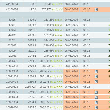
44100104
90.6
0.041
m. ü. NN
06.08.2026
08:15
44100024
97.4
376.978
m. ü. NN
06.08.2026
08:15
42015
1879.2
133.260
m ü. A.
06.08.2026
08:15
42014
1894.7
139.480
m ü. A.
06.08.2026
08:15
1
42013
1941.5
159.870
m ü. A.
06.08.2026
08:15
1
42012
2009.2
191.200
m ü. A.
06.08.2026
08:15
2
42011
2015.2
194.000
m ü. A.
06.08.2026
08:15
1
420091
2079.1
219.430
m ü. A.
06.08.2026
08:15
7
42009
2111.0
235.980
m ü. A.
06.08.2026
08:15
4
420061
2144.1
249.120
m ü. A.
06.08.2026
08:15
2
10096001
2214.5
282.648
m. ü. NHN
06.08.2026
08:15
7
10094006
2223.1
287.700
m. ü. NN
06.08.2026
08:15
2
10092000
2225.2
286.212
m. ü. NHN
06.08.2026
08:15
4
10091008
2226.7
286.439
m. ü. NHN
06.08.2026
08:15
3
10090708
2230.3
289.978
m. ü. NHN
06.08.2026
08:15
10090408
2230.724
289.978
m. ü. NHN
06.08.2026
08:15
10089006
2249.5
297.043
m. ü. NHN
06.08.2026
08:15
2
10088003
2256.9
299.575
m. ü. NHN
06.08.2026
08:15
1
10081004
2284.4
306.972
m. ü. NHN
06.08.2026
08:15
1
10078000
2305.5
308.123
m. ü. NHN
06.08.2026
08:15
2