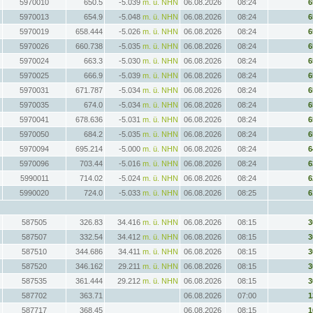
5970010
650.5
-5.039
m. ü. NHN
06.08.2026
08:24
6
5970013
654.9
-5.048
m. ü. NHN
06.08.2026
08:24
6
5970019
658.444
-5.026
m. ü. NHN
06.08.2026
08:24
6
5970026
660.738
-5.035
m. ü. NHN
06.08.2026
08:24
6
5970024
663.3
-5.030
m. ü. NHN
06.08.2026
08:24
6
5970025
666.9
-5.039
m. ü. NHN
06.08.2026
08:24
6
5970031
671.787
-5.034
m. ü. NHN
06.08.2026
08:24
6
5970035
674.0
-5.034
m. ü. NHN
06.08.2026
08:24
6
5970041
678.636
-5.031
m. ü. NHN
06.08.2026
08:24
6
5970050
684.2
-5.035
m. ü. NHN
06.08.2026
08:24
6
5970094
695.214
-5.000
m. ü. NHN
06.08.2026
08:24
6
5970096
703.44
-5.016
m. ü. NHN
06.08.2026
08:24
6
5990011
714.02
-5.024
m. ü. NHN
06.08.2026
08:24
6
5990020
724.0
-5.033
m. ü. NHN
06.08.2026
08:25
6
587505
326.83
34.416
m. ü. NHN
06.08.2026
08:15
3
587507
332.54
34.412
m. ü. NHN
06.08.2026
08:15
3
587510
344.686
34.411
m. ü. NHN
06.08.2026
08:15
3
587520
346.162
29.211
m. ü. NHN
06.08.2026
08:15
3
587535
361.444
29.212
m. ü. NHN
06.08.2026
08:15
3
587702
363.71
06.08.2026
07:00
1
587717
368.45
06.08.2026
08:15
1