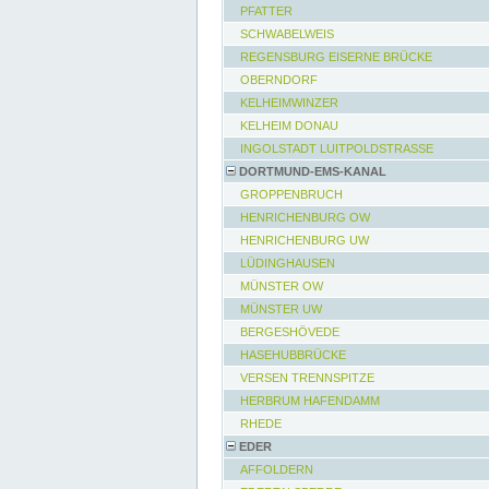
PFATTER
SCHWABELWEIS
REGENSBURG EISERNE BRÜCKE
OBERNDORF
KELHEIMWINZER
KELHEIM DONAU
INGOLSTADT LUITPOLDSTRASSE
DORTMUND-EMS-KANAL
GROPPENBRUCH
HENRICHENBURG OW
HENRICHENBURG UW
LÜDINGHAUSEN
MÜNSTER OW
MÜNSTER UW
BERGESHÖVEDE
HASEHUBBRÜCKE
VERSEN TRENNSPITZE
HERBRUM HAFENDAMM
RHEDE
EDER
AFFOLDERN