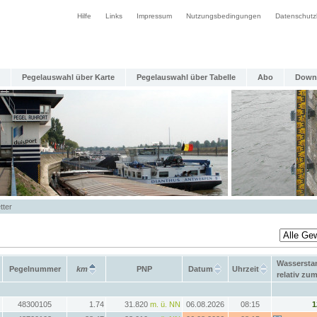
Hilfe
Links
Impressum
Nutzungsbedingungen
Datenschutz
Pegelauswahl über Karte
Pegelauswahl über Tabelle
Abo
Down
tter
Wassersta
Pegelnummer
km
PNP
Datum
Uhrzeit
relativ zu
48300105
1.74
31.820
m. ü. NN
06.08.2026
08:15
1