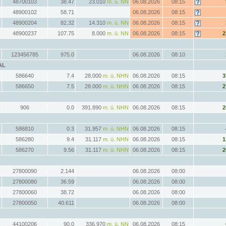
48700103
38.47
23.010
m. ü. NN
06.08.2026
08:15
48900102
58.71
06.08.2026
08:15
48900204
82.32
14.310
m. ü. NN
06.08.2026
08:15
48900237
107.75
8.000
m. ü. NN
06.08.2026
08:15
2
123456785
975.0
06.08.2026
08:10
AL
586640
7.4
28.000
m. ü. NHN
06.08.2026
08:15
3
586650
7.5
28.000
m. ü. NHN
06.08.2026
08:15
2
906
0.0
391.890
m. ü. NHN
06.08.2026
08:15
2
586810
0.3
31.957
m. ü. NHN
06.08.2026
08:15
586280
9.4
31.117
m. ü. NHN
06.08.2026
08:15
1
586270
9.56
31.117
m. ü. NHN
06.08.2026
08:15
2
27800090
2.144
06.08.2026
08:00
27800080
36.59
06.08.2026
08:00
27800060
38.72
06.08.2026
08:00
27800050
40.611
06.08.2026
08:00
44100206
90.0
336.970
m. ü. NN
06.08.2026
08:15