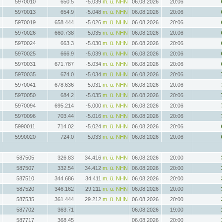
5970010
650.5
-5.039
m. ü. NHN
06.08.2026
20:06
5970013
654.9
-5.048
m. ü. NHN
06.08.2026
20:06
5970019
658.444
-5.026
m. ü. NHN
06.08.2026
20:06
5970026
660.738
-5.035
m. ü. NHN
06.08.2026
20:06
5970024
663.3
-5.030
m. ü. NHN
06.08.2026
20:06
5970025
666.9
-5.039
m. ü. NHN
06.08.2026
20:06
5970031
671.787
-5.034
m. ü. NHN
06.08.2026
20:06
5970035
674.0
-5.034
m. ü. NHN
06.08.2026
20:06
5970041
678.636
-5.031
m. ü. NHN
06.08.2026
20:06
5970050
684.2
-5.035
m. ü. NHN
06.08.2026
20:06
5970094
695.214
-5.000
m. ü. NHN
06.08.2026
20:06
5970096
703.44
-5.016
m. ü. NHN
06.08.2026
20:06
5990011
714.02
-5.024
m. ü. NHN
06.08.2026
20:06
5990020
724.0
-5.033
m. ü. NHN
06.08.2026
20:06
587505
326.83
34.416
m. ü. NHN
06.08.2026
20:00
587507
332.54
34.412
m. ü. NHN
06.08.2026
20:00
587510
344.686
34.411
m. ü. NHN
06.08.2026
20:00
587520
346.162
29.211
m. ü. NHN
06.08.2026
20:00
587535
361.444
29.212
m. ü. NHN
06.08.2026
20:00
587702
363.71
06.08.2026
19:00
587717
368.45
06.08.2026
20:00