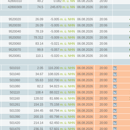
42800310
49.2
0.082
m. ü. NN
06.08.2026
20:00
42800309
74.5
245.870
m. ü. NN
06.08.2026
20:00
9520020
26.09
-5.005
m. ü. NHN
06.08.2026
20:06
9520030
26.09
-5.005
m. ü. NHN
06.08.2026
20:06
9520040
78.19
-5.008
m. ü. NHN
06.08.2026
20:06
9520050
78.312
-5.009
m. ü. NHN
06.08.2026
20:06
9520060
83.14
-5.021
m. ü. NHN
06.08.2026
20:06
9520070
99.8
-5.057
m. ü. NHN
06.08.2026
20:06
9520081
110.1
-5.020
m. ü. NHN
06.08.2026
20:06
501010
2.05
116.200
m. ü. NHN
06.08.2026
20:00
501040
34.67
108.026
m. ü. NHN
06.08.2026
20:00
501060
55.63
102.700
m. ü. NHN
06.08.2026
20:00
501080
82.2
94.823
m. ü. NHN
06.08.2026
20:00
501110
108.4
88.022
m. ü. NHN
06.08.2026
20:00
501160
128.02
81.686
m. ü. NHN
06.08.2026
20:00
501261
154.15
75.158
m. ü. NHN
06.08.2026
20:00
501330
184.45
68.794
m. ü. NHN
06.08.2026
20:00
501390
200.15
65.798
m. ü. NHN
06.08.2026
20:00
501420
214.14
62.450
m. ü. NHN
06.08.2026
20:00
501470
236.31
57.601
m. ü. NHN
06.08.2026
20:00