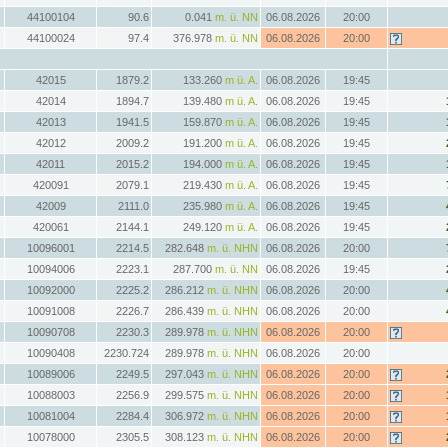
44100104
90.6
0.041
m. ü. NN
06.08.2026
20:00
44100024
97.4
376.978
m. ü. NN
06.08.2026
20:00
42015
1879.2
133.260
m ü. A.
06.08.2026
19:45
42014
1894.7
139.480
m ü. A.
06.08.2026
19:45
42013
1941.5
159.870
m ü. A.
06.08.2026
19:45
42012
2009.2
191.200
m ü. A.
06.08.2026
19:45
42011
2015.2
194.000
m ü. A.
06.08.2026
19:45
420091
2079.1
219.430
m ü. A.
06.08.2026
19:45
42009
2111.0
235.980
m ü. A.
06.08.2026
19:45
420061
2144.1
249.120
m ü. A.
06.08.2026
19:45
10096001
2214.5
282.648
m. ü. NHN
06.08.2026
20:00
10094006
2223.1
287.700
m. ü. NN
06.08.2026
19:45
10092000
2225.2
286.212
m. ü. NHN
06.08.2026
20:00
10091008
2226.7
286.439
m. ü. NHN
06.08.2026
20:00
10090708
2230.3
289.978
m. ü. NHN
06.08.2026
20:00
10090408
2230.724
289.978
m. ü. NHN
06.08.2026
20:00
10089006
2249.5
297.043
m. ü. NHN
06.08.2026
20:00
10088003
2256.9
299.575
m. ü. NHN
06.08.2026
20:00
10081004
2284.4
306.972
m. ü. NHN
06.08.2026
20:00
10078000
2305.5
308.123
m. ü. NHN
06.08.2026
20:00