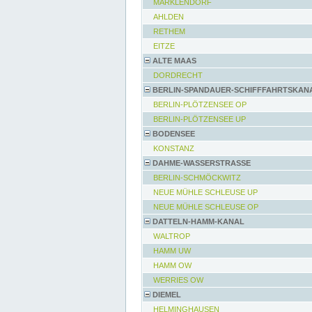
MARKLENDORF
AHLDEN
RETHEM
EITZE
ALTE MAAS
DORDRECHT
BERLIN-SPANDAUER-SCHIFFFAHRTSKAN
BERLIN-PLÖTZENSEE OP
BERLIN-PLÖTZENSEE UP
BODENSEE
KONSTANZ
DAHME-WASSERSTRASSE
BERLIN-SCHMÖCKWITZ
NEUE MÜHLE SCHLEUSE UP
NEUE MÜHLE SCHLEUSE OP
DATTELN-HAMM-KANAL
WALTROP
HAMM UW
HAMM OW
WERRIES OW
DIEMEL
HELMINGHAUSEN