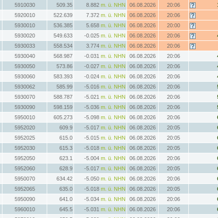
5910030
509.35
8.882
m. ü. NHN
06.08.2026
20:06
5920010
522.639
7.372
m. ü. NHN
06.08.2026
20:06
5930010
536.385
5.658
m. ü. NHN
06.08.2026
20:00
5930020
549.633
-0.025
m. ü. NHN
06.08.2026
20:06
5930033
558.534
3.774
m. ü. NHN
06.08.2026
20:06
5930040
568.987
-0.031
m. ü. NHN
06.08.2026
20:06
5930050
573.86
-0.027
m. ü. NHN
06.08.2026
20:06
5930060
583.393
-0.024
m. ü. NHN
06.08.2026
20:06
5930062
585.99
-5.016
m. ü. NHN
06.08.2026
20:06
5930070
588.787
-5.021
m. ü. NHN
06.08.2026
20:06
5930090
598.159
-5.036
m. ü. NHN
06.08.2026
20:06
5950010
605.273
-5.098
m. ü. NHN
06.08.2026
20:06
5952020
609.9
-5.017
m. ü. NHN
06.08.2026
20:05
5952025
615.0
-5.015
m. ü. NHN
06.08.2026
20:05
5952030
615.3
-5.018
m. ü. NHN
06.08.2026
20:05
5952050
623.1
-5.004
m. ü. NHN
06.08.2026
20:06
5952060
628.9
-5.017
m. ü. NHN
06.08.2026
20:05
5950070
634.42
-5.050
m. ü. NHN
06.08.2026
20:06
5952065
635.0
-5.018
m. ü. NHN
06.08.2026
20:05
5950090
641.0
-5.034
m. ü. NHN
06.08.2026
20:06
5960010
645.5
-5.031
m. ü. NHN
06.08.2026
20:06