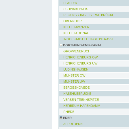
PFATTER
SCHWABELWEIS
REGENSBURG EISERNE BRÜCKE
OBERNDORF
KELHEIMWINZER
KELHEIM DONAU
INGOLSTADT LUITPOLDSTRASSE
DORTMUND-EMS-KANAL
GROPPENBRUCH
HENRICHENBURG OW
HENRICHENBURG UW
LÜDINGHAUSEN
MÜNSTER OW
MÜNSTER UW
BERGESHÖVEDE
HASEHUBBRÜCKE
VERSEN TRENNSPITZE
HERBRUM HAFENDAMM
RHEDE
EDER
AFFOLDERN