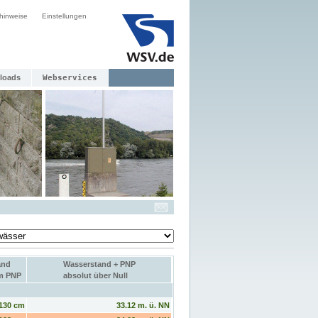
hinweise
Einstellungen
loads
Webservices
and
Wasserstand + PNP
um PNP
absolut über Null
130 cm
33.12 m. ü. NN