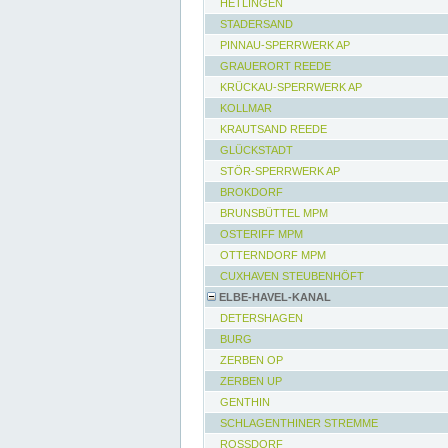
HETLINGEN
STADERSAND
PINNAU-SPERRWERK AP
GRAUERORT REEDE
KRÜCKAU-SPERRWERK AP
KOLLMAR
KRAUTSAND REEDE
GLÜCKSTADT
STÖR-SPERRWERK AP
BROKDORF
BRUNSBÜTTEL MPM
OSTERIFF MPM
OTTERNDORF MPM
CUXHAVEN STEUBENHÖFT
ELBE-HAVEL-KANAL
DETERSHAGEN
BURG
ZERBEN OP
ZERBEN UP
GENTHIN
SCHLAGENTHINER STREMME
ROSSDORF