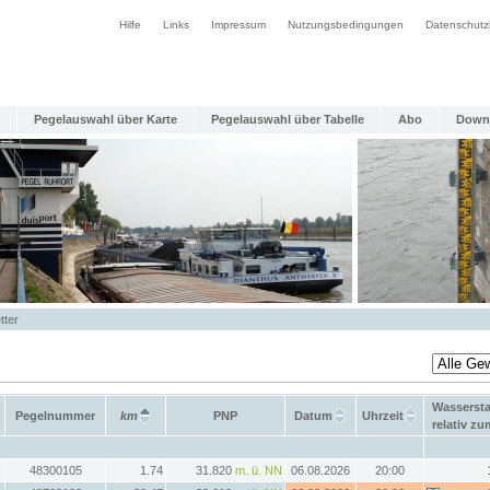
Hilfe
Links
Impressum
Nutzungsbedingungen
Datenschutz
Pegelauswahl über Karte
Pegelauswahl über Tabelle
Abo
Down
tter
Wasserst
Pegelnummer
km
PNP
Datum
Uhrzeit
relativ z
48300105
1.74
31.820
m. ü. NN
06.08.2026
20:00