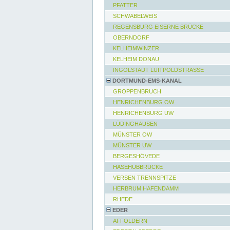
PFATTER
SCHWABELWEIS
REGENSBURG EISERNE BRÜCKE
OBERNDORF
KELHEIMWINZER
KELHEIM DONAU
INGOLSTADT LUITPOLDSTRASSE
DORTMUND-EMS-KANAL
GROPPENBRUCH
HENRICHENBURG OW
HENRICHENBURG UW
LÜDINGHAUSEN
MÜNSTER OW
MÜNSTER UW
BERGESHÖVEDE
HASEHUBBRÜCKE
VERSEN TRENNSPITZE
HERBRUM HAFENDAMM
RHEDE
EDER
AFFOLDERN