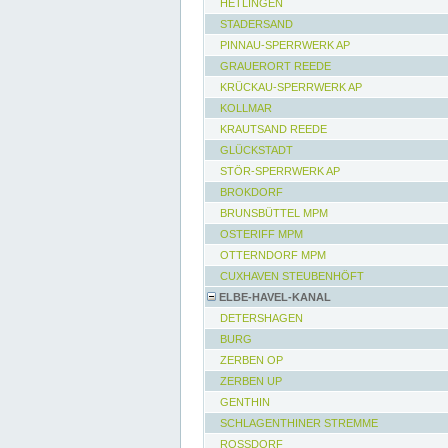
HETLINGEN
STADERSAND
PINNAU-SPERRWERK AP
GRAUERORT REEDE
KRÜCKAU-SPERRWERK AP
KOLLMAR
KRAUTSAND REEDE
GLÜCKSTADT
STÖR-SPERRWERK AP
BROKDORF
BRUNSBÜTTEL MPM
OSTERIFF MPM
OTTERNDORF MPM
CUXHAVEN STEUBENHÖFT
ELBE-HAVEL-KANAL
DETERSHAGEN
BURG
ZERBEN OP
ZERBEN UP
GENTHIN
SCHLAGENTHINER STREMME
ROSSDORF