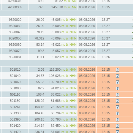
42800310
49.2
0.082
m. ü. NN
08.08.2026
13:15
42800309
74.5
245.870
m. ü. NN
08.08.2026
13:15
9520020
26.09
-5.005
m. ü. NHN
08.08.2026
13:27
9520030
26.09
-5.005
m. ü. NHN
08.08.2026
13:27
9520040
78.19
-5.008
m. ü. NHN
08.08.2026
13:27
9520050
78.312
-5.009
m. ü. NHN
08.08.2026
13:27
9520060
83.14
-5.021
m. ü. NHN
08.08.2026
13:27
9520070
99.8
-5.057
m. ü. NHN
08.08.2026
13:27
9520081
110.1
-5.020
m. ü. NHN
08.08.2026
13:26
501010
2.05
116.200
m. ü. NHN
08.08.2026
13:15
501040
34.67
108.026
m. ü. NHN
08.08.2026
13:15
501060
55.63
102.700
m. ü. NHN
08.08.2026
13:15
501080
82.2
94.823
m. ü. NHN
08.08.2026
13:15
501110
108.4
88.022
m. ü. NHN
08.08.2026
13:15
501160
128.02
81.686
m. ü. NHN
08.08.2026
13:15
501261
154.15
75.158
m. ü. NHN
08.08.2026
13:15
501330
184.45
68.794
m. ü. NHN
08.08.2026
13:15
501390
200.15
65.798
m. ü. NHN
08.08.2026
13:15
501420
214.14
62.450
m. ü. NHN
08.08.2026
13:15
501470
236.31
57.601
m. ü. NHN
08.08.2026
13:15