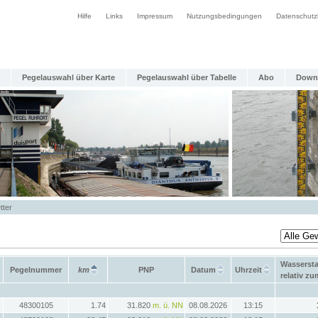
Hilfe
Links
Impressum
Nutzungsbedingungen
Datenschutz
Pegelauswahl über Karte
Pegelauswahl über Tabelle
Abo
Down
tter
Wasserst
Pegelnummer
km
PNP
Datum
Uhrzeit
relativ z
48300105
1.74
31.820
m. ü. NN
08.08.2026
13:15