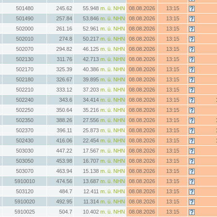
501480
245.62
55.948
m. ü. NHN
08.08.2026
13:15
501490
257.84
53.846
m. ü. NHN
08.08.2026
13:15
502000
261.16
52.961
m. ü. NHN
08.08.2026
13:15
502010
274.8
50.217
m. ü. NHN
08.08.2026
13:15
502070
294.82
46.125
m. ü. NHN
08.08.2026
13:15
502130
311.76
42.713
m. ü. NHN
08.08.2026
13:15
502170
325.39
40.386
m. ü. NHN
08.08.2026
13:15
502180
326.67
39.895
m. ü. NHN
08.08.2026
13:15
502210
333.12
37.203
m. ü. NHN
08.08.2026
13:15
502240
343.6
34.414
m. ü. NHN
08.08.2026
13:15
502250
350.64
35.216
m. ü. NHN
08.08.2026
13:15
502350
388.26
27.556
m. ü. NHN
08.08.2026
13:15
502370
396.11
25.873
m. ü. NHN
08.08.2026
13:15
502430
416.06
22.454
m. ü. NHN
08.08.2026
13:15
503030
447.22
17.567
m. ü. NHN
08.08.2026
13:15
503050
453.98
16.707
m. ü. NHN
08.08.2026
13:15
503070
463.94
15.138
m. ü. NHN
08.08.2026
13:15
5910010
474.56
13.687
m. ü. NHN
08.08.2026
13:15
503120
484.7
12.411
m. ü. NHN
08.08.2026
13:15
5910020
492.95
11.314
m. ü. NHN
08.08.2026
13:15
5910025
504.7
10.402
m. ü. NHN
08.08.2026
13:15