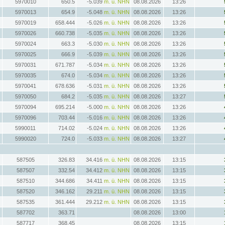
5970010
650.5
-5.039
m. ü. NHN
08.08.2026
13:26
5970013
654.9
-5.048
m. ü. NHN
08.08.2026
13:26
5970019
658.444
-5.026
m. ü. NHN
08.08.2026
13:26
5970026
660.738
-5.035
m. ü. NHN
08.08.2026
13:26
5970024
663.3
-5.030
m. ü. NHN
08.08.2026
13:26
5970025
666.9
-5.039
m. ü. NHN
08.08.2026
13:26
5970031
671.787
-5.034
m. ü. NHN
08.08.2026
13:26
5970035
674.0
-5.034
m. ü. NHN
08.08.2026
13:26
5970041
678.636
-5.031
m. ü. NHN
08.08.2026
13:26
5970050
684.2
-5.035
m. ü. NHN
08.08.2026
13:27
5970094
695.214
-5.000
m. ü. NHN
08.08.2026
13:26
5970096
703.44
-5.016
m. ü. NHN
08.08.2026
13:26
5990011
714.02
-5.024
m. ü. NHN
08.08.2026
13:26
5990020
724.0
-5.033
m. ü. NHN
08.08.2026
13:27
587505
326.83
34.416
m. ü. NHN
08.08.2026
13:15
587507
332.54
34.412
m. ü. NHN
08.08.2026
13:15
587510
344.686
34.411
m. ü. NHN
08.08.2026
13:15
587520
346.162
29.211
m. ü. NHN
08.08.2026
13:15
587535
361.444
29.212
m. ü. NHN
08.08.2026
13:15
587702
363.71
08.08.2026
13:00
587717
368.45
08.08.2026
13:15