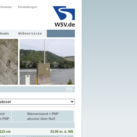
hinweise
Einstellungen
loads
Webservices
and
Wasserstand + PNP
um PNP
absolut über Null
123 cm
33.05 m. ü. NN