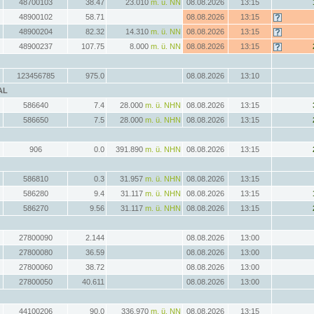
48700103
38.47
23.010
m. ü. NN
08.08.2026
13:15
48900102
58.71
08.08.2026
13:15
48900204
82.32
14.310
m. ü. NN
08.08.2026
13:15
48900237
107.75
8.000
m. ü. NN
08.08.2026
13:15
123456785
975.0
08.08.2026
13:10
AL
586640
7.4
28.000
m. ü. NHN
08.08.2026
13:15
586650
7.5
28.000
m. ü. NHN
08.08.2026
13:15
906
0.0
391.890
m. ü. NHN
08.08.2026
13:15
586810
0.3
31.957
m. ü. NHN
08.08.2026
13:15
586280
9.4
31.117
m. ü. NHN
08.08.2026
13:15
586270
9.56
31.117
m. ü. NHN
08.08.2026
13:15
27800090
2.144
08.08.2026
13:00
27800080
36.59
08.08.2026
13:00
27800060
38.72
08.08.2026
13:00
27800050
40.611
08.08.2026
13:00
44100206
90.0
336.970
m. ü. NN
08.08.2026
13:15