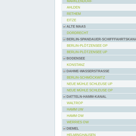
MARKLENDORF
AHLDEN
RETHEM
EITZE
ALTE MAAS
DORDRECHT
BERLIN-SPANDAUER-SCHIFFFAHRTSKAN
BERLIN-PLÖTZENSEE OP
BERLIN-PLÖTZENSEE UP
BODENSEE
KONSTANZ
DAHME-WASSERSTRASSE
BERLIN-SCHMÖCKWITZ
NEUE MÜHLE SCHLEUSE UP
NEUE MÜHLE SCHLEUSE OP
DATTELN-HAMM-KANAL
WALTROP
HAMM UW
HAMM OW
WERRIES OW
DIEMEL
HELMINGHAUSEN