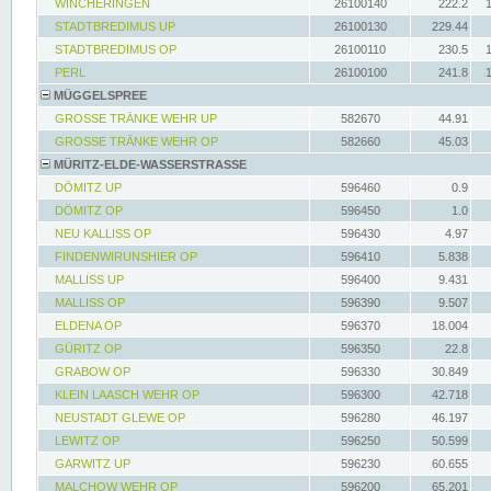
WINCHERINGEN
26100140
222.2
STADTBREDIMUS UP
26100130
229.44
STADTBREDIMUS OP
26100110
230.5
PERL
26100100
241.8
MÜGGELSPREE
GROSSE TRÄNKE WEHR UP
582670
44.91
GROSSE TRÄNKE WEHR OP
582660
45.03
MÜRITZ-ELDE-WASSERSTRASSE
DÖMITZ UP
596460
0.9
DÖMITZ OP
596450
1.0
NEU KALLISS OP
596430
4.97
FINDENWIRUNSHIER OP
596410
5.838
MALLISS UP
596400
9.431
MALLISS OP
596390
9.507
ELDENA OP
596370
18.004
GÜRITZ OP
596350
22.8
GRABOW OP
596330
30.849
KLEIN LAASCH WEHR OP
596300
42.718
NEUSTADT GLEWE OP
596280
46.197
LEWITZ OP
596250
50.599
GARWITZ UP
596230
60.655
MALCHOW WEHR OP
596200
65.201