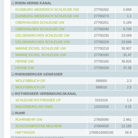
RHEIN-HERNE-KANAL
DUISBURG-MEIDERICH SCHLEUSE OW
27700262
0.869
DUISBURG-MEIDERICH SCHLEUSE UW
27700273
1.1
OBERHAUSEN SCHLEUSE UW
27700251
5.189
OBERHAUSEN SCHLEUSE OW
27700240
5.734
GELSENKIRCHEN SCHLEUSE UW
27700230
23.069
GELSENKIRCHEN SCHLEUSE OW
27700229
23.566
WANNE EICKEL SCHLEUSE UW
27700218
30.907
WANNE EICKEL SCHLEUSE OW
27700193
31.47
HERNE UW
27700160
36.825
HERNE OW
27700150
37.35
RHEINSBERGER GEWÄSSER
WOLFSBRUCH OP
589000
2.3
WOLFSBRUCH UP
589010
2.5
ROTHENSEER-VERBINDUNGSKANAL
SCHLEUSE ROTHENSEE UP
3101016
1.3
MAGDEBURG-RO NWS
13101016
4.15
RUHR
RUHRWEHR OW
27600090
2.961
SCHLOSSBRÜCKE MÜLHEIM
27600030
12.183
HATTINGEN
2769510000100
56.9