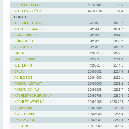
DIEMELTALSPERRE
44100104
90.6
WILHELMSBRÜCKE
44100024
97.4
DONAU
THEBNERSTRASSL
42015
1879.2
WILDUNGSMAUER
42014
1894.7
KORNEUBURG
42013
1941.5
DÜRNSTEIN
42012
2009.2
KIENSTOCK
42011
2015.2
GREIN
420091
2079.1
MAUTHAUSEN
42009
2111.0
WILHERING
420061
2144.1
ERLAU
10096001
2214.5
ACHLEITEN
10094006
2223.1
PASSAU ILZSTADT
10092000
2225.2
PASSAU DONAU
10091008
2226.7
KACHLET SCHLEUSE UP
10090708
2230.3
KACHLET WEHR UP
10090408
2230.724
VILSHOFEN
10089006
2249.5
HOFKIRCHEN
10088003
2256.9
DEGGENDORF
10081004
2284.4
PFELLING
10078000
2305.5