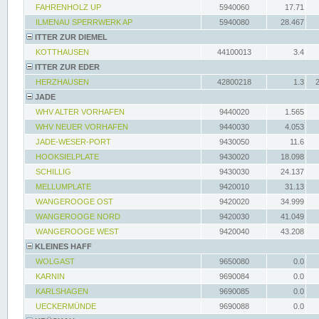
FAHRENHOLZ UP
5940060
17.71
ILMENAU SPERRWERK AP
5940080
28.467
ITTER ZUR DIEMEL
KOTTHAUSEN
44100013
3.4
ITTER ZUR EDER
HERZHAUSEN
42800218
1.3
JADE
WHV ALTER VORHAFEN
9440020
1.565
WHV NEUER VORHAFEN
9440030
4.053
JADE-WESER-PORT
9430050
11.6
HOOKSIELPLATE
9430020
18.098
SCHILLIG
9430030
24.137
MELLUMPLATE
9420010
31.13
WANGEROOGE OST
9420020
34.999
WANGEROOGE NORD
9420030
41.049
WANGEROOGE WEST
9420040
43.208
KLEINES HAFF
WOLGAST
9650080
0.0
KARNIN
9690084
0.0
KARLSHAGEN
9690085
0.0
UECKERMÜNDE
9690088
0.0