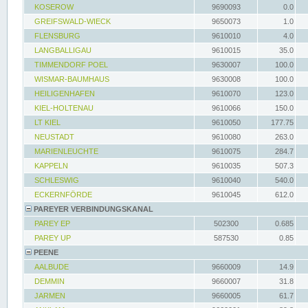
KOSEROW
9690093
0.0
GREIFSWALD-WIECK
9650073
1.0
FLENSBURG
9610010
4.0
LANGBALLIGAU
9610015
35.0
TIMMENDORF POEL
9630007
100.0
WISMAR-BAUMHAUS
9630008
100.0
HEILIGENHAFEN
9610070
123.0
KIEL-HOLTENAU
9610066
150.0
LT KIEL
9610050
177.75
NEUSTADT
9610080
263.0
MARIENLEUCHTE
9610075
284.7
KAPPELN
9610035
507.3
SCHLESWIG
9610040
540.0
ECKERNFÖRDE
9610045
612.0
PAREYER VERBINDUNGSKANAL
PAREY EP
502300
0.685
PAREY UP
587530
0.85
PEENE
AALBUDE
9660009
14.9
DEMMIN
9660007
31.8
JARMEN
9660005
61.7