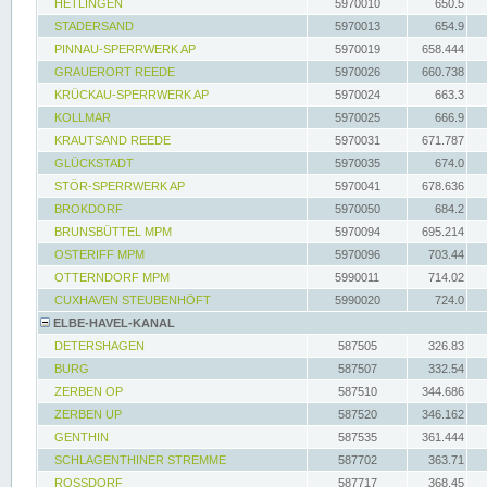
HETLINGEN
5970010
650.5
STADERSAND
5970013
654.9
PINNAU-SPERRWERK AP
5970019
658.444
GRAUERORT REEDE
5970026
660.738
KRÜCKAU-SPERRWERK AP
5970024
663.3
KOLLMAR
5970025
666.9
KRAUTSAND REEDE
5970031
671.787
GLÜCKSTADT
5970035
674.0
STÖR-SPERRWERK AP
5970041
678.636
BROKDORF
5970050
684.2
BRUNSBÜTTEL MPM
5970094
695.214
OSTERIFF MPM
5970096
703.44
OTTERNDORF MPM
5990011
714.02
CUXHAVEN STEUBENHÖFT
5990020
724.0
ELBE-HAVEL-KANAL
DETERSHAGEN
587505
326.83
BURG
587507
332.54
ZERBEN OP
587510
344.686
ZERBEN UP
587520
346.162
GENTHIN
587535
361.444
SCHLAGENTHINER STREMME
587702
363.71
ROSSDORF
587717
368.45