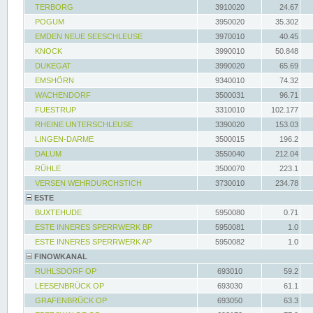
TERBORG
3910020
24.67
POGUM
3950020
35.302
EMDEN NEUE SEESCHLEUSE
3970010
40.45
KNOCK
3990010
50.848
DUKEGAT
3990020
65.69
EMSHÖRN
9340010
74.32
WACHENDORF
3500031
96.71
FUESTRUP
3310010
102.177
RHEINE UNTERSCHLEUSE
3390020
153.03
LINGEN-DARME
3500015
196.2
DALUM
3550040
212.04
RÜHLE
3500070
223.1
VERSEN WEHRDURCHSTICH
3730010
234.78
ESTE
BUXTEHUDE
5950080
0.71
ESTE INNERES SPERRWERK BP
5950081
1.0
ESTE INNERES SPERRWERK AP
5950082
1.0
FINOWKANAL
RUHLSDORF OP
693010
59.2
LEESENBRÜCK OP
693030
61.1
GRAFENBRÜCK OP
693050
63.3