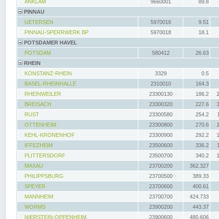
ANKLAM
9660001
89.8
PINNAU
UETERSEN
5970016
9.51
PINNAU-SPERRWERK BP
5970018
18.1
POTSDAMER HAVEL
POTSDAM
580412
26.63
RHEIN
KONSTANZ-RHEIN
3329
0.5
BASEL-RHEINHALLE
2310010
164.3
RHEINWEILER
23300130
186.2
BREISACH
23300320
227.6
RUST
23300580
254.2
OTTENHEIM
23300800
270.6
KEHL-KRONENHOF
23300900
292.2
IFFEZHEIM
23500600
336.2
PLITTERSDORF
23500700
340.2
MAXAU
23700200
362.327
PHILIPPSBURG
23700500
389.33
SPEYER
23700600
400.61
MANNHEIM
23700700
424.733
WORMS
23900200
443.37
NIERSTEIN-OPPENHEIM
23900600
480.606