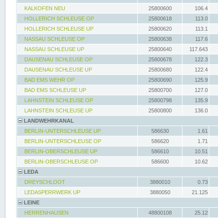
KALKOFEN NEU
25800600
106.4
HOLLERICH SCHLEUSE OP
25800618
113.0
HOLLERICH SCHLEUSE UP
25800620
113.1
NASSAU SCHLEUSE OP
25800638
117.6
NASSAU SCHLEUSE UP
25800640
117.643
DAUSENAU SCHLEUSE OP
25800678
122.3
DAUSENAU SCHLEUSE UP
25800680
122.4
BAD EMS WEHR OP
25800690
125.9
BAD EMS SCHLEUSE UP
25800700
127.0
LAHNSTEIN SCHLEUSE OP
25800798
135.9
LAHNSTEIN SCHLEUSE UP
25800800
136.0
LANDWEHRKANAL
BERLIN-UNTERSCHLEUSE UP
586630
1.61
BERLIN-UNTERSCHLEUSE OP
586620
1.71
BERLIN-OBERSCHLEUSE UP
586610
10.51
BERLIN-OBERSCHLEUSE OP
586600
10.62
LEDA
DREYSCHLOOT
3880010
0.73
LEDASPERRWERK UP
3880050
21.125
LEINE
HERRENHAUSEN
48800108
25.12