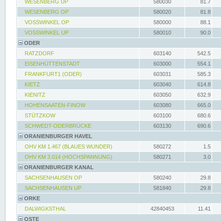
WESENBERG UP
580030
81.7
WESENBERG OP
580020
81.8
VOSSWINKEL OP
580000
88.1
VOSSWINKEL UP
580010
90.0
ODER
RATZDORF
603140
542.5
EISENHÜTTENSTADT
603000
554.1
FRANKFURT1 (ODER)
603031
585.3
KIETZ
603040
614.8
KIENITZ
603050
632.9
HOHENSAATEN-FINOW
603080
665.0
STÜTZKOW
603100
680.6
SCHWEDT-ODERBRÜCKE
603130
690.6
ORANIENBURGER HAVEL
OHV KM 1.467 (BLAUES WUNDER)
580272
1.5
OHV KM 3.014 (HOCHSPANNUNG)
580271
3.0
ORANIENBURGER KANAL
SACHSENHAUSEN OP
580240
29.8
SACHSENHAUSEN UP
581840
29.8
ORKE
DALWIGKSTHAL
42840453
11.41
OSTE