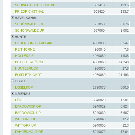
SCHWEDT SCHLEUSE BP
603410
123.5
FRIEDRICHSTHAL
603420
133.7
HAVELKANAL
SCHÖNWALDE OP
587050
8.676
SCHÖNWALDE UP
587060
9.002
HUNTE
OLDENBURG-DRIELAKE
4960030
0.547
REITHÖRNE
4960040
7.6
HOLLERSIEL
4960050
11.535
BUTTELERHÖRNE
4960060
14.249
HUNTEBRÜCK
4960070
17.8
ELSFLETH OHRT
4960080
21.493
IJSSEL
IJSSELKOP
2790070
880.0
ILMENAU
LÜNE
5940020
1.501
BARDOWICK OP
5940029
5.624
BARDOWICK UP
5940030
5.687
WITTORF OP
5940049
12.2
WITTORF UP
5940050
12.3
FAHRENHOLZ OP
5940070
17.64