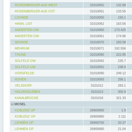
RODENBERGER AUE-WEST
31010052
132.68
RODENBERGER AUE-OST
31010051
133.55
LOHNDE
31010050
150.1
HANN. LIST
31010062
163.56
ANDERTEN UW
31010060
173.425
ANDERTEN OW
31010061
174.96
SEHNDE
31010070
183.58
MEHRUM
31010071
192.556
THUNE
31010080
222.85
SÜLFELD OW
31010092
235.7
SÜLFELD UW
31010091
238.0
VORSFELDE
31010090
249.12
RÜHEN
31010093
256.1
VELSDORF
3101012
283.1
HALDENSLEBEN
3101013
300.9
KANALBRÜCKE
3101018
321.33
MOSEL
KOBLENZ UP
26900900
1.9
KOBLENZ OP
26900880
2.111
LEHMEN UP
26900700
20.37
LEHMEN OP
26900680
21.04