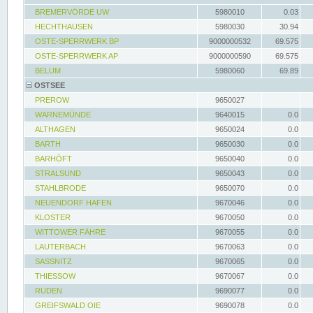
BREMERVÖRDE UW
5980010
0.03
HECHTHAUSEN
5980030
30.94
OSTE-SPERRWERK BP
9000000532
69.575
OSTE-SPERRWERK AP
9000000590
69.575
BELUM
5980060
69.89
OSTSEE
PREROW
9650027
WARNEMÜNDE
9640015
0.0
ALTHAGEN
9650024
0.0
BARTH
9650030
0.0
BARHÖFT
9650040
0.0
STRALSUND
9650043
0.0
STAHLBRODE
9650070
0.0
NEUENDORF HAFEN
9670046
0.0
KLOSTER
9670050
0.0
WITTOWER FÄHRE
9670055
0.0
LAUTERBACH
9670063
0.0
SASSNITZ
9670065
0.0
THIESSOW
9670067
0.0
RUDEN
9690077
0.0
GREIFSWALD OIE
9690078
0.0