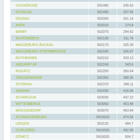
VOCKERODE
501480
245.62
ROSSLAU
501490
257.84
DESSAU
502000
261.16
AKEN
502010
274.8
BARBY
502070
294.82
SCHÖNEBECK
502130
311.76
MAGDEBURG-BUCKAU
502170
325.39
MAGDEBURG-STROMBRÜCKE
502180
326.67
ROTHENSEE
502210
333.12
NIEGRIPP AP
502240
343.6
ROGÄTZ
502250
350.64
TANGERMÜNDE
502350
388.26
STORKAU
502370
396.11
SANDAU
502430
416.06
SCHARLEUK
503030
447.22
WITTENBERGE
503050
453.98
MÜGGENDORF
503070
463.94
SCHNACKENBURG
5910010
474.56
LENZEN
503120
484.7
GORLEBEN
5910020
492.95
DÖMITZ
5910025
504.7