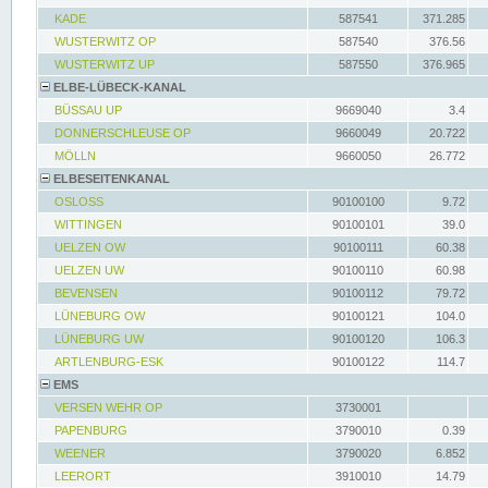
KADE
587541
371.285
WUSTERWITZ OP
587540
376.56
WUSTERWITZ UP
587550
376.965
ELBE-LÜBECK-KANAL
BÜSSAU UP
9669040
3.4
DONNERSCHLEUSE OP
9660049
20.722
MÖLLN
9660050
26.772
ELBESEITENKANAL
OSLOSS
90100100
9.72
WITTINGEN
90100101
39.0
UELZEN OW
90100111
60.38
UELZEN UW
90100110
60.98
BEVENSEN
90100112
79.72
LÜNEBURG OW
90100121
104.0
LÜNEBURG UW
90100120
106.3
ARTLENBURG-ESK
90100122
114.7
EMS
VERSEN WEHR OP
3730001
PAPENBURG
3790010
0.39
WEENER
3790020
6.852
LEERORT
3910010
14.79