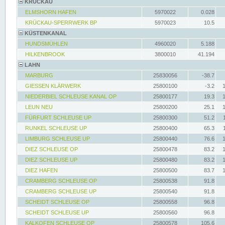
KRÜCKAU
ELMSHORN HAFEN
5970022
0.028
KRÜCKAU-SPERRWERK BP
5970023
10.5
KÜSTENKANAL
HUNDSMÜHLEN
4960020
5.188
HILKENBROOK
3800010
41.194
LAHN
MARBURG
25830056
-38.7
GIESSEN KLÄRWERK
25800100
-3.2
NIEDERBIEL SCHLEUSE KANAL OP
25800177
19.3
LEUN NEU
25800200
25.1
FÜRFURT SCHLEUSE UP
25800300
51.2
RUNKEL SCHLEUSE UP
25800400
65.3
LIMBURG SCHLEUSE UP
25800440
76.6
DIEZ SCHLEUSE OP
25800478
83.2
DIEZ SCHLEUSE UP
25800480
83.2
DIEZ HAFEN
25800500
83.7
CRAMBERG SCHLEUSE OP
25800538
91.8
CRAMBERG SCHLEUSE UP
25800540
91.8
SCHEIDT SCHLEUSE OP
25800558
96.8
SCHEIDT SCHLEUSE UP
25800560
96.8
KALKOFEN SCHLEUSE OP
25800578
105.6