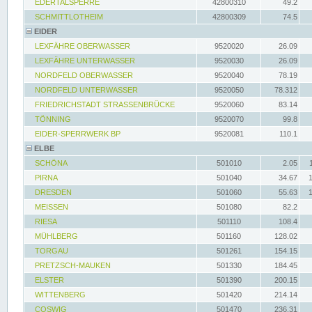
EDERTALSPERRE
42800310
49.2
SCHMITTLOTHEIM
42800309
74.5
EIDER
LEXFÄHRE OBERWASSER
9520020
26.09
LEXFÄHRE UNTERWASSER
9520030
26.09
NORDFELD OBERWASSER
9520040
78.19
NORDFELD UNTERWASSER
9520050
78.312
FRIEDRICHSTADT STRASSENBRÜCKE
9520060
83.14
TÖNNING
9520070
99.8
EIDER-SPERRWERK BP
9520081
110.1
ELBE
SCHÖNA
501010
2.05
PIRNA
501040
34.67
DRESDEN
501060
55.63
MEISSEN
501080
82.2
RIESA
501110
108.4
MÜHLBERG
501160
128.02
TORGAU
501261
154.15
PRETZSCH-MAUKEN
501330
184.45
ELSTER
501390
200.15
WITTENBERG
501420
214.14
COSWIG
501470
236.31