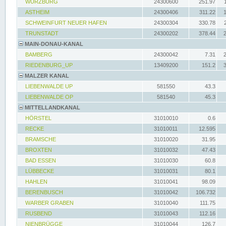
WÜRZBURG
24300600
251.97
ASTHEIM
24300406
311.22
SCHWEINFURT NEUER HAFEN
24300304
330.78
TRUNSTADT
24300202
378.44
MAIN-DONAU-KANAL
BAMBERG
24300042
7.31
RIEDENBURG_UP
13409200
151.2
MALZER KANAL
LIEBENWALDE UP
581550
43.3
LIEBENWALDE OP
581540
45.3
MITTELLANDKANAL
HÖRSTEL
31010010
0.6
RECKE
31010011
12.595
BRAMSCHE
31010020
31.95
BROXTEN
31010032
47.43
BAD ESSEN
31010030
60.8
LÜBBECKE
31010031
80.1
HAHLEN
31010041
98.09
BERENBUSCH
31010042
106.732
WARBER GRABEN
31010040
111.75
RUSBEND
31010043
112.16
NIENBRÜGGE
31010044
126.7