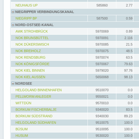
NEUHAUS UP
585860
2.77
NIEGRIPPER VERBINDUNGSKANAL
NIEGRIPP BP
587500
0.59
NORD-OSTSEE-KANAL
AWK STROHBRÜCK
5970069
0.89
NOK BRUNSBÜTTEL
5970091
2.116
NOK DÜKERSWISCH
5970085
21.5
NOK BREIHOLZ
5970075
48.5
NOK RENDSBURG
5970074
63.5
NOK KÖNIGSFÖRDE
5970067
79.63
NOK KIEL BINNEN
5979020
97.76
NOK KIEL AUSSEN
5650068
98.13
NORDSEE
HELGOLAND BINNENHAFEN
9510070
0.0
PELLWORM ANLEGER
9550021
0.0
WITTDÜN
9570010
0.0
BORKUM FISCHERBALJE
9340020
83.5
BORKUM SÜDSTRAND
9340030
89.23
HELGOLAND SÜDHAFEN
9510075
100.0
BÜSUM
9510095
100.0
HUSUM
9530020
100.0