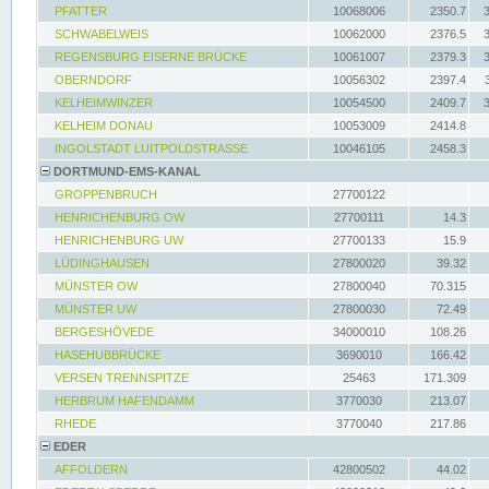
PFATTER
10068006
2350.7
SCHWABELWEIS
10062000
2376.5
REGENSBURG EISERNE BRÜCKE
10061007
2379.3
OBERNDORF
10056302
2397.4
KELHEIMWINZER
10054500
2409.7
KELHEIM DONAU
10053009
2414.8
INGOLSTADT LUITPOLDSTRASSE
10046105
2458.3
DORTMUND-EMS-KANAL
GROPPENBRUCH
27700122
HENRICHENBURG OW
27700111
14.3
HENRICHENBURG UW
27700133
15.9
LÜDINGHAUSEN
27800020
39.32
MÜNSTER OW
27800040
70.315
MÜNSTER UW
27800030
72.49
BERGESHÖVEDE
34000010
108.26
HASEHUBBRÜCKE
3690010
166.42
VERSEN TRENNSPITZE
25463
171.309
HERBRUM HAFENDAMM
3770030
213.07
RHEDE
3770040
217.86
EDER
AFFOLDERN
42800502
44.02