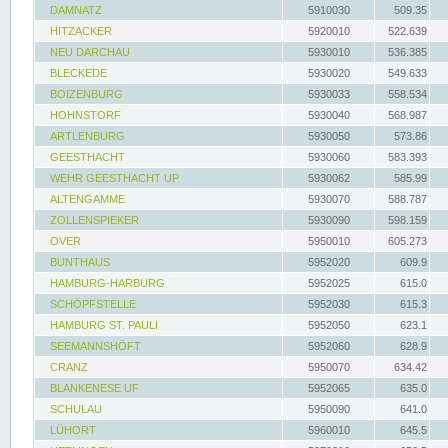
DAMNATZ
5910030
509.35
HITZACKER
5920010
522.639
NEU DARCHAU
5930010
536.385
BLECKEDE
5930020
549.633
BOIZENBURG
5930033
558.534
HOHNSTORF
5930040
568.987
ARTLENBURG
5930050
573.86
GEESTHACHT
5930060
583.393
WEHR GEESTHACHT UP
5930062
585.99
ALTENGAMME
5930070
588.787
ZOLLENSPIEKER
5930090
598.159
OVER
5950010
605.273
BUNTHAUS
5952020
609.9
HAMBURG-HARBURG
5952025
615.0
SCHÖPFSTELLE
5952030
615.3
HAMBURG ST. PAULI
5952050
623.1
SEEMANNSHÖFT
5952060
628.9
CRANZ
5950070
634.42
BLANKENESE UF
5952065
635.0
SCHULAU
5950090
641.0
LÜHORT
5960010
645.5