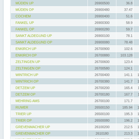
MÜDEN UP
26900500
36.8
MÜDEN OP
26900480
37.47
COCHEM
26900400
51.6
FANKEL UP
26900300
58.9
FANKEL OP
26900280
59.7
SANKT ALDEGUND UP
26900100
78.1
SANKT ALDEGUND OP
26900080
78.48
ENKIRCH UP
26700900
102.6
ENKIRCH OP
26700880
103.128
ZELTINGEN UP
26700600
123.4
ZELTINGEN OP
26700580
124.1
WINTRICH UP
26700400
141.1
WINTRICH OP
26700380
141.7
DETZEM UP
26700200
165.4
DETZEM OP
26700180
167.7
MEHRING AMS
26700100
171.7
RUWER
26500150
185.94
TRIER UP
26500100
195.3
TRIER OP
26500080
196.2
GREVENMACHER UP
26100200
212.5
GREVENMACHER OP
2610180
213.3