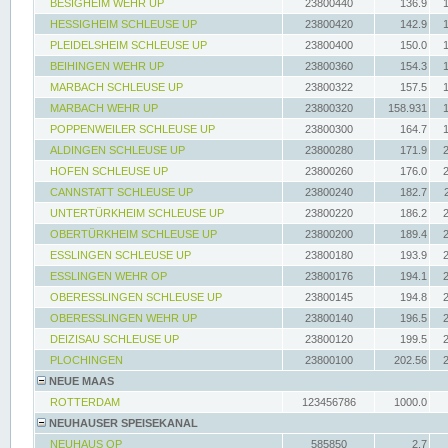
BESIGHEIM WEHR UP
23800440
136.9
HESSIGHEIM SCHLEUSE UP
23800420
142.9
PLEIDELSHEIM SCHLEUSE UP
23800400
150.0
BEIHINGEN WEHR UP
23800360
154.3
MARBACH SCHLEUSE UP
23800322
157.5
MARBACH WEHR UP
23800320
158.931
POPPENWEILER SCHLEUSE UP
23800300
164.7
ALDINGEN SCHLEUSE UP
23800280
171.9
HOFEN SCHLEUSE UP
23800260
176.0
CANNSTATT SCHLEUSE UP
23800240
182.7
UNTERTÜRKHEIM SCHLEUSE UP
23800220
186.2
OBERTÜRKHEIM SCHLEUSE UP
23800200
189.4
ESSLINGEN SCHLEUSE UP
23800180
193.9
ESSLINGEN WEHR OP
23800176
194.1
OBERESSLINGEN SCHLEUSE UP
23800145
194.8
OBERESSLINGEN WEHR UP
23800140
196.5
DEIZISAU SCHLEUSE UP
23800120
199.5
PLOCHINGEN
23800100
202.56
NEUE MAAS
ROTTERDAM
123456786
1000.0
NEUHAUSER SPEISEKANAL
NEUHAUS OP
585850
2.7