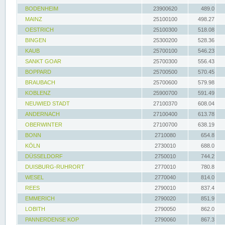
BODENHEIM
23900620
489.0
MAINZ
25100100
498.27
OESTRICH
25100300
518.08
BINGEN
25300200
528.36
KAUB
25700100
546.23
SANKT GOAR
25700300
556.43
BOPPARD
25700500
570.45
BRAUBACH
25700600
579.98
KOBLENZ
25900700
591.49
NEUWIED STADT
27100370
608.04
ANDERNACH
27100400
613.78
OBERWINTER
27100700
638.19
BONN
2710080
654.8
KÖLN
2730010
688.0
DÜSSELDORF
2750010
744.2
DUISBURG-RUHRORT
2770010
780.8
WESEL
2770040
814.0
REES
2790010
837.4
EMMERICH
2790020
851.9
LOBITH
2790050
862.0
PANNERDENSE KOP
2790060
867.3