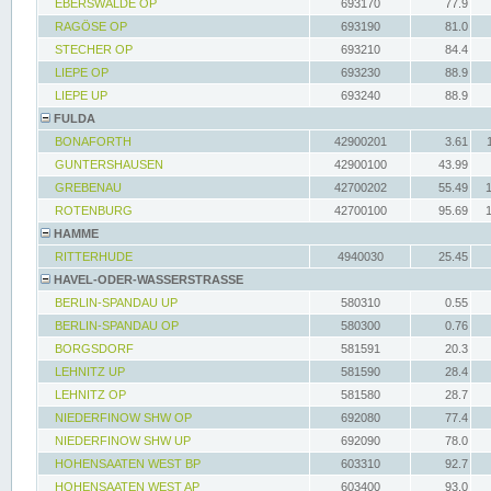
EBERSWALDE OP
693170
77.9
RAGÖSE OP
693190
81.0
STECHER OP
693210
84.4
LIEPE OP
693230
88.9
LIEPE UP
693240
88.9
FULDA
BONAFORTH
42900201
3.61
GUNTERSHAUSEN
42900100
43.99
GREBENAU
42700202
55.49
ROTENBURG
42700100
95.69
HAMME
RITTERHUDE
4940030
25.45
HAVEL-ODER-WASSERSTRASSE
BERLIN-SPANDAU UP
580310
0.55
BERLIN-SPANDAU OP
580300
0.76
BORGSDORF
581591
20.3
LEHNITZ UP
581590
28.4
LEHNITZ OP
581580
28.7
NIEDERFINOW SHW OP
692080
77.4
NIEDERFINOW SHW UP
692090
78.0
HOHENSAATEN WEST BP
603310
92.7
HOHENSAATEN WEST AP
603400
93.0