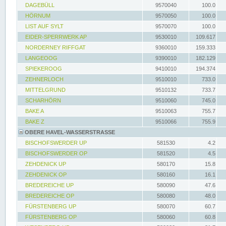
DAGEBÜLL
9570040
100.0
HÖRNUM
9570050
100.0
LIST AUF SYLT
9570070
100.0
EIDER-SPERRWERK AP
9530010
109.617
NORDERNEY RIFFGAT
9360010
159.333
LANGEOOG
9390010
182.129
SPIEKEROOG
9410010
194.374
ZEHNERLOCH
9510010
733.0
MITTELGRUND
9510132
733.7
SCHARHÖRN
9510060
745.0
BAKE A
9510063
755.7
BAKE Z
9510066
755.9
OBERE HAVEL-WASSERSTRASSE
BISCHOFSWERDER UP
581530
4.2
BISCHOFSWERDER OP
581520
4.5
ZEHDENICK UP
580170
15.8
ZEHDENICK OP
580160
16.1
BREDEREICHE UP
580090
47.6
BREDEREICHE OP
580080
48.0
FÜRSTENBERG UP
580070
60.7
FÜRSTENBERG OP
580060
60.8