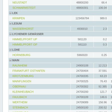
NEUSTADT
48800200
66.4
SCHWARMSTEDT
48800301
106.04
LEK
KRIMPEN
123456784
989.0
LESUM
WASSERHORST
4930010
2.3
LYCHENER GEWÄSSER
HIMMELPFORT UP
581120
0.2
HIMMELPFORT OP
581110
0.3
LÜHE
HORNEBURG
5960020
0.25
MAIN
RAUNHEIM
24900108
12.213
FRANKFURT OSTHAFEN
24700404
37.591
KROTZENBURG
24700335
63.23
MAINFLINGEN
24700325
76.43
OBERNAU
24700302
92.385
KLEINHEUBACH
24700200
121.7
FAULBACH
24700109
146.6
WERTHEIM
24709089
156.96
STEINBACH
24500100
200.52