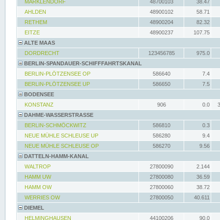
MARKLENDORF
48700103
38.47
AHLDEN
48900102
58.71
RETHEM
48900204
82.32
EITZE
48900237
107.75
ALTE MAAS
DORDRECHT
123456785
975.0
BERLIN-SPANDAUER-SCHIFFFAHRTSKANAL
BERLIN-PLÖTZENSEE OP
586640
7.4
BERLIN-PLÖTZENSEE UP
586650
7.5
BODENSEE
KONSTANZ
906
0.0
DAHME-WASSERSTRASSE
BERLIN-SCHMÖCKWITZ
586810
0.3
NEUE MÜHLE SCHLEUSE UP
586280
9.4
NEUE MÜHLE SCHLEUSE OP
586270
9.56
DATTELN-HAMM-KANAL
WALTROP
27800090
2.144
HAMM UW
27800080
36.59
HAMM OW
27800060
38.72
WERRIES OW
27800050
40.611
DIEMEL
HELMINGHAUSEN
44100206
90.0