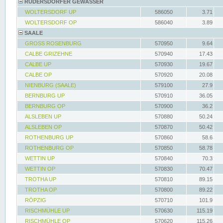
RÜDERSDORFER GEWÄSSER
WOLTERSDORF UP
586050
3.71
WOLTERSDORF OP
586040
3.89
SAALE
GROSS ROSENBURG
570950
9.64
CALBE GRIZEHNE
570940
17.43
CALBE UP
570930
19.67
CALBE OP
570920
20.08
NIENBURG (SAALE)
579100
27.9
BERNBURG UP
570910
36.05
BERNBURG OP
570900
36.2
ALSLEBEN UP
570880
50.24
ALSLEBEN OP
570870
50.42
ROTHENBURG UP
570860
58.6
ROTHENBURG OP
570850
58.78
WETTIN UP
570840
70.3
WETTIN OP
570830
70.47
TROTHA UP
570810
89.15
TROTHA OP
570800
89.22
RÖPZIG
570710
101.9
RISCHMÜHLE UP
570630
115.19
RISCHMÜHLE OP
570620
115.26