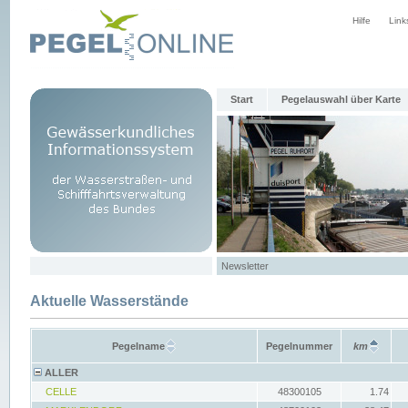
Hilfe
Link
Start
Pegelauswahl über Karte
Newsletter
Aktuelle Wasserstände
Pegelname
Pegelnummer
km
ALLER
CELLE
48300105
1.74