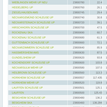
WIEBLINGEN WEHR UP NEU
23800780
22.4
HEIDELBERG UP
23800760
26.1
ZIEGELHAUSEN AMS
23800745
29.4
NECKARGEMÜND SCHLEUSE UP
23800740
30.8
NECKARSTEINACH SCHLEUSE UP
23800720
39.1
HIRSCHHORN SCHLEUSE UP
23800700
47.5
ROCKENAU SKA
23800690
60.7
ROCKENAU SCHLEUSE UP
23800680
61.3
GUTTENBACH SCHLEUSE UP
23800660
72.1
NECKARZIMMERN SCHLEUSE UP
23800640
85.9
HASSMERSHEIM AMS
23800630
87.5
GUNDELSHEIM UP
23800620
93.8
KOCHENDORF SCHLEUSE UP
23800600
103.8
NECKARSULM WEHR UP
23800580
107.0
HEILBRONN SCHLEUSE UP
23800560
113.3
HORKHEIM SCHLEUSE UP
23800557
117.435
HORKHEIM WEHR UP
23800520
119.8
LAUFFEN SCHLEUSE UP
23800501
125.1
LAUFFEN
23800500
125.43
BESIGHEIM SCHLEUSE UP
23800480
136.2
BESIGHEIM SKA
23800460
136.284