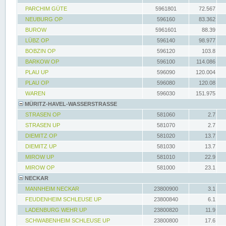
PARCHIM GÜTE
5961801
72.567
NEUBURG OP
596160
83.362
BUROW
5961601
88.39
LÜBZ OP
596140
98.977
BOBZIN OP
596120
103.8
BARKOW OP
596100
114.086
PLAU UP
596090
120.004
PLAU OP
596080
120.08
WAREN
596030
151.975
MÜRITZ-HAVEL-WASSERSTRASSE
STRASEN OP
581060
2.7
STRASEN UP
581070
2.7
DIEMITZ OP
581020
13.7
DIEMITZ UP
581030
13.7
MIROW UP
581010
22.9
MIROW OP
581000
23.1
NECKAR
MANNHEIM NECKAR
23800900
3.1
FEUDENHEIM SCHLEUSE UP
23800840
6.1
LADENBURG WEHR UP
23800820
11.9
SCHWABENHEIM SCHLEUSE UP
23800800
17.6