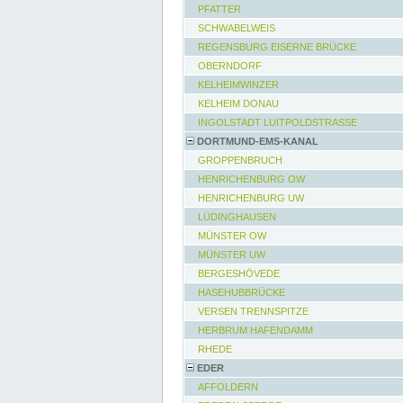
PFATTER
SCHWABELWEIS
REGENSBURG EISERNE BRÜCKE
OBERNDORF
KELHEIMWINZER
KELHEIM DONAU
INGOLSTADT LUITPOLDSTRASSE
DORTMUND-EMS-KANAL
GROPPENBRUCH
HENRICHENBURG OW
HENRICHENBURG UW
LÜDINGHAUSEN
MÜNSTER OW
MÜNSTER UW
BERGESHÖVEDE
HASEHUBBRÜCKE
VERSEN TRENNSPITZE
HERBRUM HAFENDAMM
RHEDE
EDER
AFFOLDERN