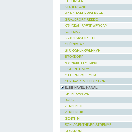
HETLINGEN
STADERSAND
PINNAU-SPERRWERK AP
GRAUERORT REEDE
KRÜCKAU-SPERRWERK AP
KOLLMAR
KRAUTSAND REEDE
GLÜCKSTADT
STÖR-SPERRWERK AP
BROKDORF
BRUNSBÜTTEL MPM
OSTERIFF MPM
OTTERNDORF MPM
CUXHAVEN STEUBENHÖFT
ELBE-HAVEL-KANAL
DETERSHAGEN
BURG
ZERBEN OP
ZERBEN UP
GENTHIN
SCHLAGENTHINER STREMME
ROSSDORF