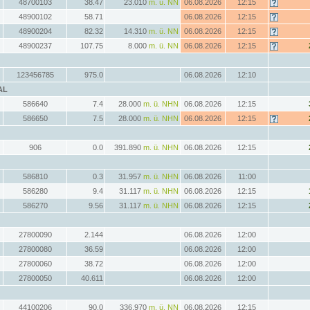
48700103
38.47
23.010
m. ü. NN
06.08.2026
12:15
48900102
58.71
06.08.2026
12:15
48900204
82.32
14.310
m. ü. NN
06.08.2026
12:15
48900237
107.75
8.000
m. ü. NN
06.08.2026
12:15
123456785
975.0
06.08.2026
12:10
AL
586640
7.4
28.000
m. ü. NHN
06.08.2026
12:15
586650
7.5
28.000
m. ü. NHN
06.08.2026
12:15
906
0.0
391.890
m. ü. NHN
06.08.2026
12:15
586810
0.3
31.957
m. ü. NHN
06.08.2026
11:00
586280
9.4
31.117
m. ü. NHN
06.08.2026
12:15
586270
9.56
31.117
m. ü. NHN
06.08.2026
12:15
27800090
2.144
06.08.2026
12:00
27800080
36.59
06.08.2026
12:00
27800060
38.72
06.08.2026
12:00
27800050
40.611
06.08.2026
12:00
44100206
90.0
336.970
m. ü. NN
06.08.2026
12:15