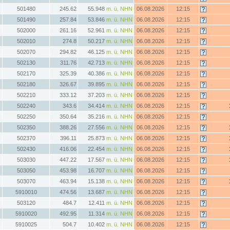
501480
245.62
55.948
m. ü. NHN
06.08.2026
12:15
501490
257.84
53.846
m. ü. NHN
06.08.2026
12:15
502000
261.16
52.961
m. ü. NHN
06.08.2026
12:15
502010
274.8
50.217
m. ü. NHN
06.08.2026
12:15
502070
294.82
46.125
m. ü. NHN
06.08.2026
12:15
502130
311.76
42.713
m. ü. NHN
06.08.2026
12:15
502170
325.39
40.386
m. ü. NHN
06.08.2026
12:15
502180
326.67
39.895
m. ü. NHN
06.08.2026
12:15
502210
333.12
37.203
m. ü. NHN
06.08.2026
12:15
502240
343.6
34.414
m. ü. NHN
06.08.2026
12:15
502250
350.64
35.216
m. ü. NHN
06.08.2026
12:15
502350
388.26
27.556
m. ü. NHN
06.08.2026
12:15
502370
396.11
25.873
m. ü. NHN
06.08.2026
12:15
502430
416.06
22.454
m. ü. NHN
06.08.2026
12:15
503030
447.22
17.567
m. ü. NHN
06.08.2026
12:15
503050
453.98
16.707
m. ü. NHN
06.08.2026
12:15
503070
463.94
15.138
m. ü. NHN
06.08.2026
12:15
5910010
474.56
13.687
m. ü. NHN
06.08.2026
12:15
503120
484.7
12.411
m. ü. NHN
06.08.2026
12:15
5910020
492.95
11.314
m. ü. NHN
06.08.2026
12:15
5910025
504.7
10.402
m. ü. NHN
06.08.2026
12:15