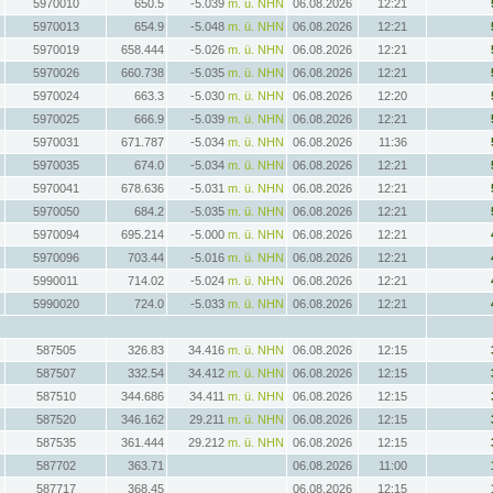
5970010
650.5
-5.039
m. ü. NHN
06.08.2026
12:21
5970013
654.9
-5.048
m. ü. NHN
06.08.2026
12:21
5970019
658.444
-5.026
m. ü. NHN
06.08.2026
12:21
5970026
660.738
-5.035
m. ü. NHN
06.08.2026
12:21
5970024
663.3
-5.030
m. ü. NHN
06.08.2026
12:20
5970025
666.9
-5.039
m. ü. NHN
06.08.2026
12:21
5970031
671.787
-5.034
m. ü. NHN
06.08.2026
11:36
5970035
674.0
-5.034
m. ü. NHN
06.08.2026
12:21
5970041
678.636
-5.031
m. ü. NHN
06.08.2026
12:21
5970050
684.2
-5.035
m. ü. NHN
06.08.2026
12:21
5970094
695.214
-5.000
m. ü. NHN
06.08.2026
12:21
5970096
703.44
-5.016
m. ü. NHN
06.08.2026
12:21
5990011
714.02
-5.024
m. ü. NHN
06.08.2026
12:21
5990020
724.0
-5.033
m. ü. NHN
06.08.2026
12:21
587505
326.83
34.416
m. ü. NHN
06.08.2026
12:15
587507
332.54
34.412
m. ü. NHN
06.08.2026
12:15
587510
344.686
34.411
m. ü. NHN
06.08.2026
12:15
587520
346.162
29.211
m. ü. NHN
06.08.2026
12:15
587535
361.444
29.212
m. ü. NHN
06.08.2026
12:15
587702
363.71
06.08.2026
11:00
587717
368.45
06.08.2026
12:15