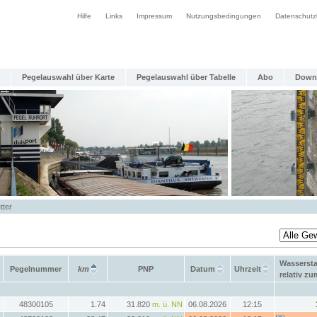
Hilfe
Links
Impressum
Nutzungsbedingungen
Datenschutz
Pegelauswahl über Karte
Pegelauswahl über Tabelle
Abo
Down
tter
Wasserst
Pegelnummer
km
PNP
Datum
Uhrzeit
relativ z
48300105
1.74
31.820
m. ü. NN
06.08.2026
12:15