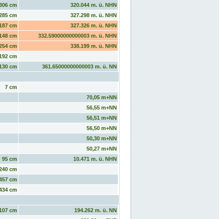
306 cm
320.044 m. ü. NHN
285 cm
327.298 m. ü. NHN
187 cm
327.326 m. ü. NHN
148 cm
332.59000000000003 m. ü. NHN
254 cm
338.199 m. ü. NHN
192 cm
130 cm
361.65000000000003 m. ü. NN
7 cm
70,05 m+NN
56,55 m+NN
56,51 m+NN
56,50 m+NN
50,30 m+NN
50,27 m+NN
95 cm
10.471 m. ü. NHN
240 cm
457 cm
434 cm
107 cm
194.262 m. ü. NN