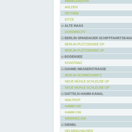
MARKLENDORF
AHLDEN
RETHEM
EITZE
ALTE MAAS
DORDRECHT
BERLIN-SPANDAUER-SCHIFFFAHRTSKAN
BERLIN-PLÖTZENSEE OP
BERLIN-PLÖTZENSEE UP
BODENSEE
KONSTANZ
DAHME-WASSERSTRASSE
BERLIN-SCHMÖCKWITZ
NEUE MÜHLE SCHLEUSE UP
NEUE MÜHLE SCHLEUSE OP
DATTELN-HAMM-KANAL
WALTROP
HAMM UW
HAMM OW
WERRIES OW
DIEMEL
HELMINGHAUSEN