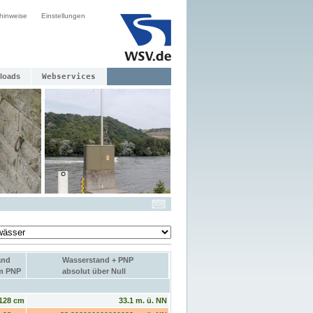
hinweise
Einstellungen
loads
Webservices
and
Wasserstand + PNP
um PNP
absolut über Null
128 cm
33.1 m. ü. NN