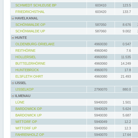
SCHWEDT SCHLEUSE BP
603410
123.5
FRIEDRICHSTHAL
603420
133.7
HAVELKANAL
SCHÖNWALDE OP
587050
8.676
SCHÖNWALDE UP
587060
9.002
HUNTE
OLDENBURG-DRIELAKE
4960030
0.547
REITHÖRNE
4960040
7.6
HOLLERSIEL
4960050
11.535
BUTTELERHÖRNE
4960060
14.249
HUNTEBRÜCK
4960070
17.8
ELSFLETH OHRT
4960080
21.493
IJSSEL
IJSSELKOP
2790070
880.0
ILMENAU
LÜNE
5940020
1.501
BARDOWICK OP
5940029
5.624
BARDOWICK UP
5940030
5.687
WITTORF OP
5940049
12.2
WITTORF UP
5940050
12.3
FAHRENHOLZ OP
5940070
17.64