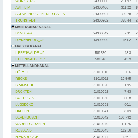
WÜRZBURG
24300600
251.97
1
ASTHEIM
24300406
311.22
1
SCHWEINFURT NEUER HAFEN
24300304
330.78
2
TRUNSTADT
24300202
378.44
2
MAIN-DONAU-KANAL
BAMBERG
24300042
7.31
2
RIEDENBURG_UP
13409200
151.2
3
MALZER KANAL
LIEBENWALDE UP
581550
43.3
LIEBENWALDE OP
581540
45.3
MITTELLANDKANAL
HÖRSTEL
31010010
0.6
RECKE
31010011
12.595
BRAMSCHE
31010020
31.95
BROXTEN
31010032
47.43
BAD ESSEN
31010030
60.8
LÜBBECKE
31010031
80.1
HAHLEN
31010041
98.09
BERENBUSCH
31010042
106.732
WARBER GRABEN
31010040
111.75
RUSBEND
31010043
112.16
NIENBRÜGGE
31010044
126.7