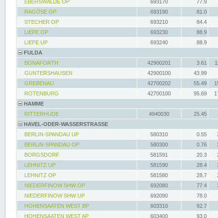
EBERSWALDE OP
693170
77.9
RAGÖSE OP
693190
81.0
STECHER OP
693210
84.4
LIEPE OP
693230
88.9
LIEPE UP
693240
88.9
FULDA
BONAFORTH
42900201
3.61
1
GUNTERSHAUSEN
42900100
43.99
GREBENAU
42700202
55.49
1
ROTENBURG
42700100
95.69
1
HAMME
RITTERHUDE
4940030
25.45
HAVEL-ODER-WASSERSTRASSE
BERLIN-SPANDAU UP
580310
0.55
BERLIN-SPANDAU OP
580300
0.76
BORGSDORF
581591
20.3
LEHNITZ UP
581590
28.4
LEHNITZ OP
581580
28.7
NIEDERFINOW SHW OP
692080
77.4
NIEDERFINOW SHW UP
692090
78.0
HOHENSAATEN WEST BP
603310
92.7
HOHENSAATEN WEST AP
603400
93.0