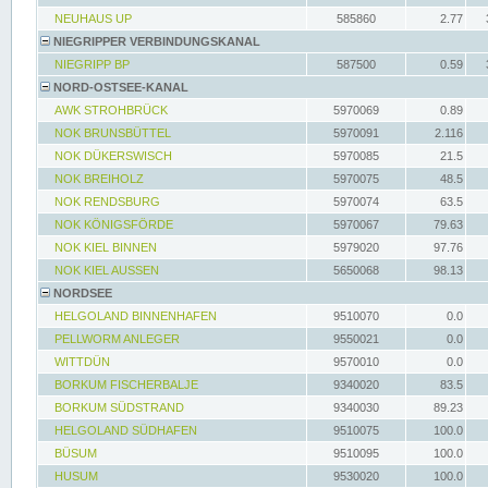
NEUHAUS UP
585860
2.77
NIEGRIPPER VERBINDUNGSKANAL
NIEGRIPP BP
587500
0.59
NORD-OSTSEE-KANAL
AWK STROHBRÜCK
5970069
0.89
NOK BRUNSBÜTTEL
5970091
2.116
NOK DÜKERSWISCH
5970085
21.5
NOK BREIHOLZ
5970075
48.5
NOK RENDSBURG
5970074
63.5
NOK KÖNIGSFÖRDE
5970067
79.63
NOK KIEL BINNEN
5979020
97.76
NOK KIEL AUSSEN
5650068
98.13
NORDSEE
HELGOLAND BINNENHAFEN
9510070
0.0
PELLWORM ANLEGER
9550021
0.0
WITTDÜN
9570010
0.0
BORKUM FISCHERBALJE
9340020
83.5
BORKUM SÜDSTRAND
9340030
89.23
HELGOLAND SÜDHAFEN
9510075
100.0
BÜSUM
9510095
100.0
HUSUM
9530020
100.0