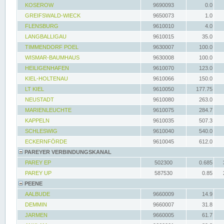
KOSEROW
9690093
0.0
GREIFSWALD-WIECK
9650073
1.0
FLENSBURG
9610010
4.0
LANGBALLIGAU
9610015
35.0
TIMMENDORF POEL
9630007
100.0
WISMAR-BAUMHAUS
9630008
100.0
HEILIGENHAFEN
9610070
123.0
KIEL-HOLTENAU
9610066
150.0
LT KIEL
9610050
177.75
NEUSTADT
9610080
263.0
MARIENLEUCHTE
9610075
284.7
KAPPELN
9610035
507.3
SCHLESWIG
9610040
540.0
ECKERNFÖRDE
9610045
612.0
PAREYER VERBINDUNGSKANAL
PAREY EP
502300
0.685
PAREY UP
587530
0.85
PEENE
AALBUDE
9660009
14.9
DEMMIN
9660007
31.8
JARMEN
9660005
61.7