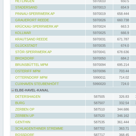
HETLINGEN
5970010
650.5
STADERSAND
5970013
654.9
PINNAU-SPERRWERK AP
5970019
658.444
GRAUERORT REEDE
5970026
660.738
KRÜCKAU-SPERRWERK AP
5970024
663.3
KOLLMAR
5970025
666.9
KRAUTSAND REEDE
5970031
671.787
GLÜCKSTADT
5970035
674.0
STÖR-SPERRWERK AP
5970041
678.636
BROKDORF
5970050
684.2
BRUNSBÜTTEL MPM
5970094
695.214
OSTERIFF MPM
5970096
703.44
OTTERNDORF MPM
5990011
714.02
CUXHAVEN STEUBENHÖFT
5990020
724.0
ELBE-HAVEL-KANAL
DETERSHAGEN
587505
326.83
BURG
587507
332.54
ZERBEN OP
587510
344.686
ZERBEN UP
587520
346.162
GENTHIN
587535
361.444
SCHLAGENTHINER STREMME
587702
363.71
ROSSDORF
587717
368.45