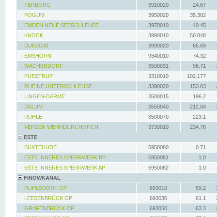
TERBORG
3910020
24.67
POGUM
3950020
35.302
EMDEN NEUE SEESCHLEUSE
3970010
40.45
KNOCK
3990010
50.848
DUKEGAT
3990020
65.69
EMSHÖRN
9340010
74.32
WACHENDORF
3500031
96.71
FUESTRUP
3310010
102.177
RHEINE UNTERSCHLEUSE
3390020
153.03
LINGEN-DARME
3500015
196.2
DALUM
3550040
212.04
RÜHLE
3500070
223.1
VERSEN WEHRDURCHSTICH
3730010
234.78
ESTE
BUXTEHUDE
5950080
0.71
ESTE INNERES SPERRWERK BP
5950081
1.0
ESTE INNERES SPERRWERK AP
5950082
1.0
FINOWKANAL
RUHLSDORF OP
693010
59.2
LEESENBRÜCK OP
693030
61.1
GRAFENBRÜCK OP
693050
63.3