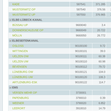
KADE
587541
371.285
WUSTERWITZ OP
587540
376.56
WUSTERWITZ UP
587550
376.965
ELBE-LÜBECK-KANAL
BÜSSAU UP
9669040
3.4
DONNERSCHLEUSE OP
9660049
20.722
MÖLLN
9660050
26.772
ELBESEITENKANAL
OSLOSS
90100100
9.72
WITTINGEN
90100101
39.0
UELZEN OW
90100111
60.38
UELZEN UW
90100110
60.98
BEVENSEN
90100112
79.72
LÜNEBURG OW
90100121
104.0
LÜNEBURG UW
90100120
106.3
ARTLENBURG-ESK
90100122
114.7
EMS
VERSEN WEHR OP
3730001
PAPENBURG
3790010
0.39
WEENER
3790020
6.852
LEERORT
3910010
14.79