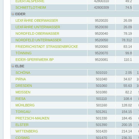
EDERTALSPERRE
42800310
49.2
SCHMITTLOTHEIM
42800309
74.5
EIDER
LEXFÄHRE OBERWASSER
9520020
26.09
LEXFÄHRE UNTERWASSER
9520030
26.09
NORDFELD OBERWASSER
9520040
78.19
NORDFELD UNTERWASSER
9520050
78.312
FRIEDRICHSTADT STRASSENBRÜCKE
9520060
83.14
TÖNNING
9520070
99.8
EIDER-SPERRWERK BP
9520081
110.1
ELBE
SCHÖNA
501010
2.05
1
PIRNA
501040
34.67
1
DRESDEN
501060
55.63
1
MEISSEN
501080
82.2
RIESA
501110
108.4
MÜHLBERG
501160
128.02
TORGAU
501261
154.15
PRETZSCH-MAUKEN
501330
184.45
ELSTER
501390
200.15
WITTENBERG
501420
214.14
COSWIG
501470
236.31