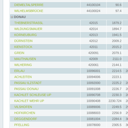
DIEMELTALSPERRE
44100104
90.6
WILHELMSBRÜCKE
44100024
97.4
DONAU
THEBNERSTRASSL
42015
1879.2
WILDUNGSMAUER
42014
1894.7
KORNEUBURG
42013
1941.5
DÜRNSTEIN
42012
2009.2
KIENSTOCK
42011
2015.2
GREIN
420091
2079.1
MAUTHAUSEN
42009
2111.0
WILHERING
420061
2144.1
ERLAU
10096001
2214.5
2
ACHLEITEN
10094006
2223.1
PASSAU ILZSTADT
10092000
2225.2
2
PASSAU DONAU
10091008
2226.7
2
KACHLET SCHLEUSE UP
10090708
2230.3
2
KACHLET WEHR UP
10090408
2230.724
2
VILSHOFEN
10089006
2249.5
2
HOFKIRCHEN
10088003
2256.9
2
DEGGENDORF
10081004
2284.4
3
PFELLING
10078000
2305.5
3