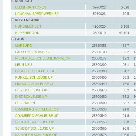
KRÜCKAU
ELMSHORN HAFEN
5970022
0.028
KRÜCKAU-SPERRWERK BP
5970023
10.5
KÜSTENKANAL
HUNDSMÜHLEN
4960020
5.188
HILKENBROOK
3800010
41.194
LAHN
MARBURG
25830056
-38.7
GIESSEN KLÄRWERK
25800100
-3.2
1
NIEDERBIEL SCHLEUSE KANAL OP
25800177
19.3
1
LEUN NEU
25800200
25.1
1
FÜRFURT SCHLEUSE UP
25800300
51.2
1
RUNKEL SCHLEUSE UP
25800400
65.3
1
LIMBURG SCHLEUSE UP
25800440
76.6
1
DIEZ SCHLEUSE OP
25800478
83.2
1
DIEZ SCHLEUSE UP
25800480
83.2
1
DIEZ HAFEN
25800500
83.7
1
CRAMBERG SCHLEUSE OP
25800538
91.8
CRAMBERG SCHLEUSE UP
25800540
91.8
SCHEIDT SCHLEUSE OP
25800558
96.8
SCHEIDT SCHLEUSE UP
25800560
96.8
KALKOFEN SCHLEUSE OP
25800578
105.6