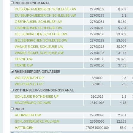
RHEIN-HERNE-KANAL
DUISBURG-MEIDERICH SCHLEUSE OW
27700262
0.869
DUISBURG-MEIDERICH SCHLEUSE UW
27700273
1.1
OBERHAUSEN SCHLEUSE UW
27700251
5.189
OBERHAUSEN SCHLEUSE OW
27700240
5.734
GELSENKIRCHEN SCHLEUSE UW
27700230
23.069
GELSENKIRCHEN SCHLEUSE OW
27700229
23.566
WANNE EICKEL SCHLEUSE UW
27700218
30.907
WANNE EICKEL SCHLEUSE OW
27700193
31.47
HERNE UW
27700160
36.825
HERNE OW
27700150
37.35
RHEINSBERGER GEWÄSSER
WOLFSBRUCH OP
589000
2.3
WOLFSBRUCH UP
589010
2.5
ROTHENSEER-VERBINDUNGSKANAL
SCHLEUSE ROTHENSEE UP
3101016
1.3
MAGDEBURG-RO NWS
13101016
4.15
RUHR
RUHRWEHR OW
27600090
2.961
SCHLOSSBRÜCKE MÜLHEIM
27600030
12.183
HATTINGEN
2769510000100
56.9