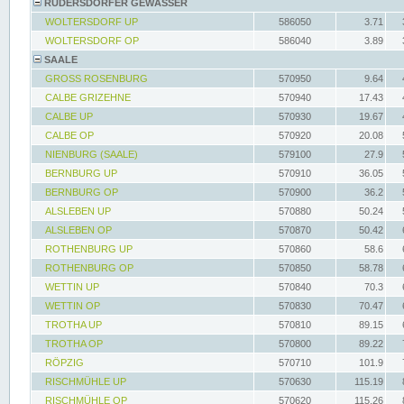
RÜDERSDORFER GEWÄSSER
WOLTERSDORF UP
586050
3.71
WOLTERSDORF OP
586040
3.89
SAALE
GROSS ROSENBURG
570950
9.64
CALBE GRIZEHNE
570940
17.43
CALBE UP
570930
19.67
CALBE OP
570920
20.08
NIENBURG (SAALE)
579100
27.9
BERNBURG UP
570910
36.05
BERNBURG OP
570900
36.2
ALSLEBEN UP
570880
50.24
ALSLEBEN OP
570870
50.42
ROTHENBURG UP
570860
58.6
ROTHENBURG OP
570850
58.78
WETTIN UP
570840
70.3
WETTIN OP
570830
70.47
TROTHA UP
570810
89.15
TROTHA OP
570800
89.22
RÖPZIG
570710
101.9
RISCHMÜHLE UP
570630
115.19
RISCHMÜHLE OP
570620
115.26