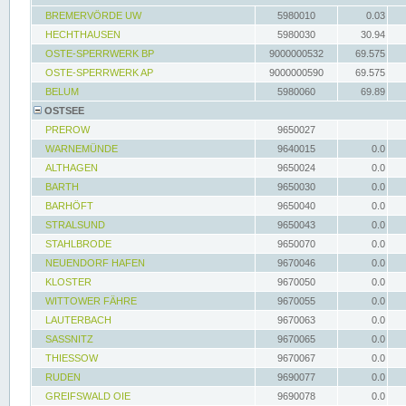
BREMERVÖRDE UW
5980010
0.03
HECHTHAUSEN
5980030
30.94
OSTE-SPERRWERK BP
9000000532
69.575
OSTE-SPERRWERK AP
9000000590
69.575
BELUM
5980060
69.89
OSTSEE
PREROW
9650027
WARNEMÜNDE
9640015
0.0
ALTHAGEN
9650024
0.0
BARTH
9650030
0.0
BARHÖFT
9650040
0.0
STRALSUND
9650043
0.0
STAHLBRODE
9650070
0.0
NEUENDORF HAFEN
9670046
0.0
KLOSTER
9670050
0.0
WITTOWER FÄHRE
9670055
0.0
LAUTERBACH
9670063
0.0
SASSNITZ
9670065
0.0
THIESSOW
9670067
0.0
RUDEN
9690077
0.0
GREIFSWALD OIE
9690078
0.0