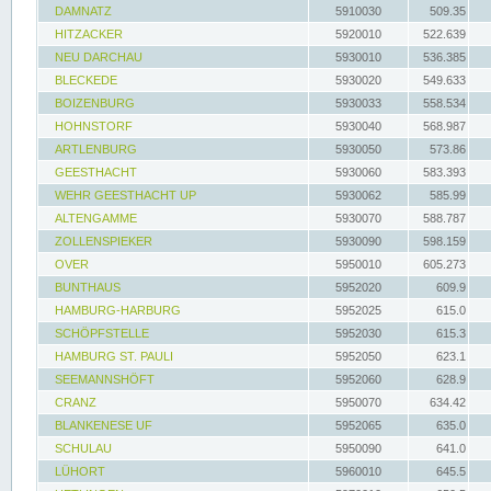
DAMNATZ
5910030
509.35
HITZACKER
5920010
522.639
NEU DARCHAU
5930010
536.385
BLECKEDE
5930020
549.633
BOIZENBURG
5930033
558.534
HOHNSTORF
5930040
568.987
ARTLENBURG
5930050
573.86
GEESTHACHT
5930060
583.393
WEHR GEESTHACHT UP
5930062
585.99
ALTENGAMME
5930070
588.787
ZOLLENSPIEKER
5930090
598.159
OVER
5950010
605.273
BUNTHAUS
5952020
609.9
HAMBURG-HARBURG
5952025
615.0
SCHÖPFSTELLE
5952030
615.3
HAMBURG ST. PAULI
5952050
623.1
SEEMANNSHÖFT
5952060
628.9
CRANZ
5950070
634.42
BLANKENESE UF
5952065
635.0
SCHULAU
5950090
641.0
LÜHORT
5960010
645.5