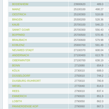
BODENHEIM
23900620
489.0
MAINZ
25100100
498.27
OESTRICH
25100300
518.08
BINGEN
25300200
528.36
KAUB
25700100
546.23
SANKT GOAR
25700300
556.43
BOPPARD
25700500
570.45
BRAUBACH
25700600
579.98
KOBLENZ
25900700
591.49
NEUWIED STADT
27100370
608.04
ANDERNACH
27100400
613.78
OBERWINTER
27100700
638.19
BONN
2710080
654.8
KÖLN
2730010
688.0
DÜSSELDORF
2750010
744.2
DUISBURG-RUHRORT
2770010
780.8
WESEL
2770040
814.0
REES
2790010
837.4
EMMERICH
2790020
851.9
LOBITH
2790050
862.0
PANNERDENSE KOP
2790060
867.3