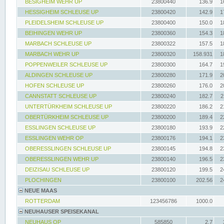
BESIGHEIM WEHR UP
23800440
136.9
1
HESSIGHEIM SCHLEUSE UP
23800420
142.9
1
PLEIDELSHEIM SCHLEUSE UP
23800400
150.0
1
BEIHINGEN WEHR UP
23800360
154.3
1
MARBACH SCHLEUSE UP
23800322
157.5
1
MARBACH WEHR UP
23800320
158.931
1
POPPENWEILER SCHLEUSE UP
23800300
164.7
1
ALDINGEN SCHLEUSE UP
23800280
171.9
2
HOFEN SCHLEUSE UP
23800260
176.0
2
CANNSTATT SCHLEUSE UP
23800240
182.7
2
UNTERTÜRKHEIM SCHLEUSE UP
23800220
186.2
2
OBERTÜRKHEIM SCHLEUSE UP
23800200
189.4
2
ESSLINGEN SCHLEUSE UP
23800180
193.9
2
ESSLINGEN WEHR OP
23800176
194.1
2
OBERESSLINGEN SCHLEUSE UP
23800145
194.8
2
OBERESSLINGEN WEHR UP
23800140
196.5
2
DEIZISAU SCHLEUSE UP
23800120
199.5
2
PLOCHINGEN
23800100
202.56
2
NEUE MAAS
ROTTERDAM
123456786
1000.0
NEUHAUSER SPEISEKANAL
NEUHAUS OP
585850
2.7