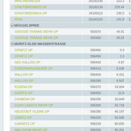
WINCHERINGEN
26100140
222.2
1
STADTBREDIMUS UP
26100130
229.44
STADTBREDIMUS OP
26100110
230.5
1
PERL
26100100
241.8
1
MÜGGELSPREE
GROSSE TRÄNKE WEHR UP
582670
44.91
GROSSE TRÄNKE WEHR OP
582660
45.03
MÜRITZ-ELDE-WASSERSTRASSE
DÖMITZ UP
596460
0.9
DÖMITZ OP
596450
1.0
NEU KALLISS OP
596430
4.97
FINDENWIRUNSHIER OP
596410
5.838
MALLISS UP
596400
9.431
MALLISS OP
596390
9.507
ELDENA OP
596370
18.004
GÜRITZ OP
596350
22.8
GRABOW OP
596330
30.849
KLEIN LAASCH WEHR OP
596300
42.718
NEUSTADT GLEWE OP
596280
46.197
LEWITZ OP
596250
50.599
GARWITZ UP
596230
60.655
MALCHOW WEHR OP
596200
65.201