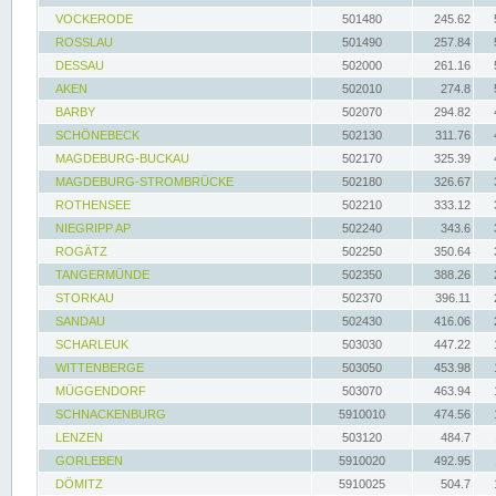
VOCKERODE
501480
245.62
ROSSLAU
501490
257.84
DESSAU
502000
261.16
AKEN
502010
274.8
BARBY
502070
294.82
SCHÖNEBECK
502130
311.76
MAGDEBURG-BUCKAU
502170
325.39
MAGDEBURG-STROMBRÜCKE
502180
326.67
ROTHENSEE
502210
333.12
NIEGRIPP AP
502240
343.6
ROGÄTZ
502250
350.64
TANGERMÜNDE
502350
388.26
STORKAU
502370
396.11
SANDAU
502430
416.06
SCHARLEUK
503030
447.22
WITTENBERGE
503050
453.98
MÜGGENDORF
503070
463.94
SCHNACKENBURG
5910010
474.56
LENZEN
503120
484.7
GORLEBEN
5910020
492.95
DÖMITZ
5910025
504.7