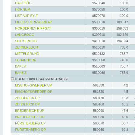
DAGEBÜLL
9570040
100.0
HÖRNUM
9570050
100.0
LIST AUF SYLT
9570070
100.0
EIDER-SPERRWERK AP
9530010
109.617
NORDERNEY RIFFGAT
9360010
159.333
LANGEOOG
9390010
182.129
SPIEKEROOG
9410010
194.374
ZEHNERLOCH
9510010
733.0
MITTELGRUND
9510132
733.7
SCHARHÖRN
9510060
745.0
BAKE A
9510063
755.7
BAKE Z
9510066
755.9
OBERE HAVEL-WASSERSTRASSE
BISCHOFSWERDER UP
581530
4.2
BISCHOFSWERDER OP
581520
4.5
ZEHDENICK UP
580170
15.8
ZEHDENICK OP
580160
16.1
BREDEREICHE UP
580090
47.6
BREDEREICHE OP
580080
48.0
FÜRSTENBERG UP
580070
60.7
FÜRSTENBERG OP
580060
60.8