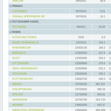
ANKLAM
9660001
89.8
PINNAU
UETERSEN
5970016
9.51
PINNAU-SPERRWERK BP
5970018
18.1
POTSDAMER HAVEL
POTSDAM
580412
26.63
RHEIN
KONSTANZ-RHEIN
3329
0.5
BASEL-RHEINHALLE
2310010
164.3
RHEINWEILER
23300130
186.2
2
BREISACH
23300320
227.6
1
RUST
23300580
254.2
1
OTTENHEIM
23300800
270.6
1
KEHL-KRONENHOF
23300900
292.2
1
IFFEZHEIM
23500600
336.2
1
PLITTERSDORF
23500700
340.2
1
MAXAU
23700200
362.327
PHILIPPSBURG
23700500
389.33
SPEYER
23700600
400.61
MANNHEIM
23700700
424.733
WORMS
23900200
443.37
NIERSTEIN-OPPENHEIM
23900600
480.606