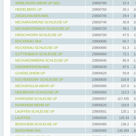
WIEBLINGEN WEHR UP NEU
23800780
22.4
HEIDELBERG UP
23800760
26.1
1
ZIEGELHAUSEN AMS
23800745
29.4
1
NECKARGEMÜND SCHLEUSE UP
23800740
30.8
1
NECKARSTEINACH SCHLEUSE UP
23800720
39.1
1
HIRSCHHORN SCHLEUSE UP
23800700
47.5
1
ROCKENAU SKA
23800690
60.7
1
ROCKENAU SCHLEUSE UP
23800680
61.3
1
GUTTENBACH SCHLEUSE UP
23800660
72.1
1
NECKARZIMMERN SCHLEUSE UP
23800640
85.9
1
HASSMERSHEIM AMS
23800630
87.5
1
GUNDELSHEIM UP
23800620
93.8
1
KOCHENDORF SCHLEUSE UP
23800600
103.8
1
NECKARSULM WEHR UP
23800580
107.0
1
HEILBRONN SCHLEUSE UP
23800560
113.3
1
HORKHEIM SCHLEUSE UP
23800557
117.435
1
HORKHEIM WEHR UP
23800520
119.8
1
LAUFFEN SCHLEUSE UP
23800501
125.1
1
LAUFFEN
23800500
125.43
1
BESIGHEIM SCHLEUSE UP
23800480
136.2
1
BESIGHEIM SKA
23800460
136.284
1