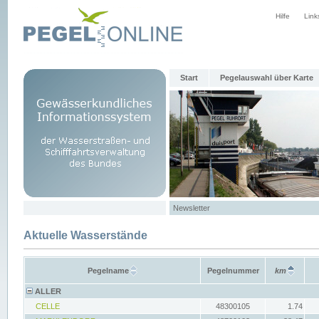
Hilfe
Link
Start
Pegelauswahl über Karte
Newsletter
Aktuelle Wasserstände
Pegelname
Pegelnummer
km
ALLER
CELLE
48300105
1.74