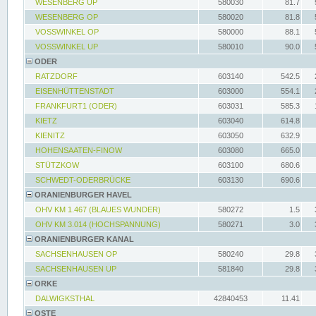
WESENBERG UP
580030
81.7
WESENBERG OP
580020
81.8
VOSSWINKEL OP
580000
88.1
VOSSWINKEL UP
580010
90.0
ODER
RATZDORF
603140
542.5
EISENHÜTTENSTADT
603000
554.1
FRANKFURT1 (ODER)
603031
585.3
KIETZ
603040
614.8
KIENITZ
603050
632.9
HOHENSAATEN-FINOW
603080
665.0
STÜTZKOW
603100
680.6
SCHWEDT-ODERBRÜCKE
603130
690.6
ORANIENBURGER HAVEL
OHV KM 1.467 (BLAUES WUNDER)
580272
1.5
OHV KM 3.014 (HOCHSPANNUNG)
580271
3.0
ORANIENBURGER KANAL
SACHSENHAUSEN OP
580240
29.8
SACHSENHAUSEN UP
581840
29.8
ORKE
DALWIGKSTHAL
42840453
11.41
OSTE