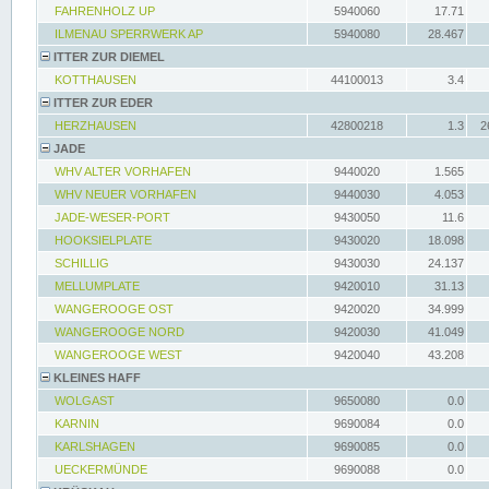
FAHRENHOLZ UP
5940060
17.71
ILMENAU SPERRWERK AP
5940080
28.467
ITTER ZUR DIEMEL
KOTTHAUSEN
44100013
3.4
ITTER ZUR EDER
HERZHAUSEN
42800218
1.3
2
JADE
WHV ALTER VORHAFEN
9440020
1.565
WHV NEUER VORHAFEN
9440030
4.053
JADE-WESER-PORT
9430050
11.6
HOOKSIELPLATE
9430020
18.098
SCHILLIG
9430030
24.137
MELLUMPLATE
9420010
31.13
WANGEROOGE OST
9420020
34.999
WANGEROOGE NORD
9420030
41.049
WANGEROOGE WEST
9420040
43.208
KLEINES HAFF
WOLGAST
9650080
0.0
KARNIN
9690084
0.0
KARLSHAGEN
9690085
0.0
UECKERMÜNDE
9690088
0.0