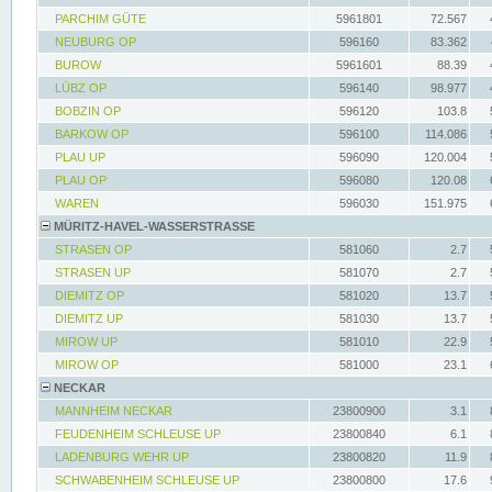
PARCHIM GÜTE
5961801
72.567
NEUBURG OP
596160
83.362
BUROW
5961601
88.39
LÜBZ OP
596140
98.977
BOBZIN OP
596120
103.8
BARKOW OP
596100
114.086
PLAU UP
596090
120.004
PLAU OP
596080
120.08
WAREN
596030
151.975
MÜRITZ-HAVEL-WASSERSTRASSE
STRASEN OP
581060
2.7
STRASEN UP
581070
2.7
DIEMITZ OP
581020
13.7
DIEMITZ UP
581030
13.7
MIROW UP
581010
22.9
MIROW OP
581000
23.1
NECKAR
MANNHEIM NECKAR
23800900
3.1
FEUDENHEIM SCHLEUSE UP
23800840
6.1
LADENBURG WEHR UP
23800820
11.9
SCHWABENHEIM SCHLEUSE UP
23800800
17.6