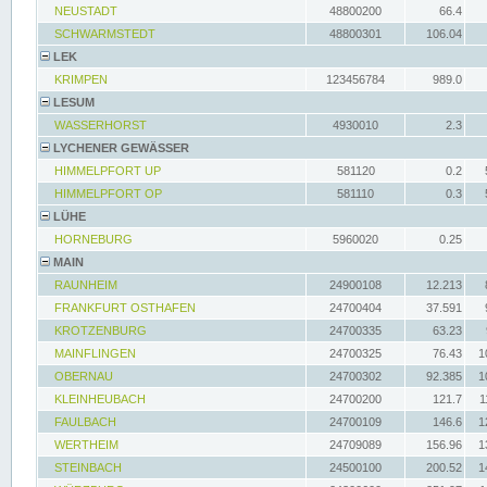
NEUSTADT
48800200
66.4
SCHWARMSTEDT
48800301
106.04
LEK
KRIMPEN
123456784
989.0
LESUM
WASSERHORST
4930010
2.3
LYCHENER GEWÄSSER
HIMMELPFORT UP
581120
0.2
HIMMELPFORT OP
581110
0.3
LÜHE
HORNEBURG
5960020
0.25
MAIN
RAUNHEIM
24900108
12.213
FRANKFURT OSTHAFEN
24700404
37.591
KROTZENBURG
24700335
63.23
MAINFLINGEN
24700325
76.43
1
OBERNAU
24700302
92.385
1
KLEINHEUBACH
24700200
121.7
1
FAULBACH
24700109
146.6
1
WERTHEIM
24709089
156.96
1
STEINBACH
24500100
200.52
1