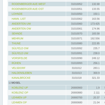
RODENBERGER AUE-WEST
31010052
132.68
RODENBERGER AUE-OST
31010051
133.55
LOHNDE
31010050
150.1
HANN. LIST
31010062
163.56
ANDERTEN UW
31010060
173.425
ANDERTEN OW
31010061
174.96
SEHNDE
31010070
183.58
MEHRUM
31010071
192.556
THUNE
31010080
222.85
SÜLFELD OW
31010092
235.7
SÜLFELD UW
31010091
238.0
VORSFELDE
31010090
249.12
RÜHEN
31010093
256.1
VELSDORF
3101012
283.1
HALDENSLEBEN
3101013
300.9
KANALBRÜCKE
3101018
321.33
MOSEL
KOBLENZ UP
26900900
1.9
KOBLENZ OP
26900880
2.111
LEHMEN UP
26900700
20.37
LEHMEN OP
26900680
21.04