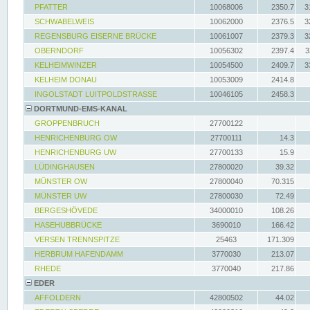
PFATTER
10068006
2350.7
3
SCHWABELWEIS
10062000
2376.5
3
REGENSBURG EISERNE BRÜCKE
10061007
2379.3
3
OBERNDORF
10056302
2397.4
3
KELHEIMWINZER
10054500
2409.7
3
KELHEIM DONAU
10053009
2414.8
INGOLSTADT LUITPOLDSTRASSE
10046105
2458.3
DORTMUND-EMS-KANAL
GROPPENBRUCH
27700122
HENRICHENBURG OW
27700111
14.3
HENRICHENBURG UW
27700133
15.9
LÜDINGHAUSEN
27800020
39.32
MÜNSTER OW
27800040
70.315
MÜNSTER UW
27800030
72.49
BERGESHÖVEDE
34000010
108.26
HASEHUBBRÜCKE
3690010
166.42
VERSEN TRENNSPITZE
25463
171.309
HERBRUM HAFENDAMM
3770030
213.07
RHEDE
3770040
217.86
EDER
AFFOLDERN
42800502
44.02