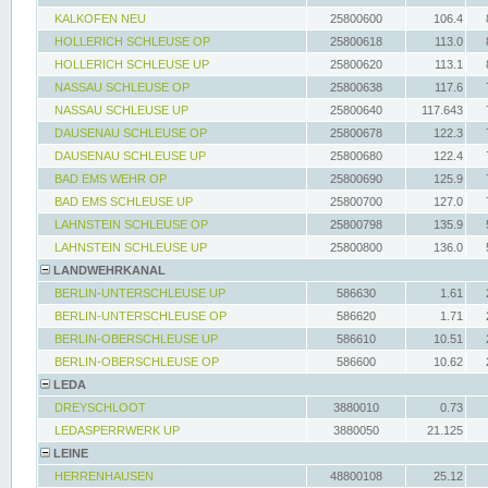
KALKOFEN NEU
25800600
106.4
HOLLERICH SCHLEUSE OP
25800618
113.0
HOLLERICH SCHLEUSE UP
25800620
113.1
NASSAU SCHLEUSE OP
25800638
117.6
NASSAU SCHLEUSE UP
25800640
117.643
DAUSENAU SCHLEUSE OP
25800678
122.3
DAUSENAU SCHLEUSE UP
25800680
122.4
BAD EMS WEHR OP
25800690
125.9
BAD EMS SCHLEUSE UP
25800700
127.0
LAHNSTEIN SCHLEUSE OP
25800798
135.9
LAHNSTEIN SCHLEUSE UP
25800800
136.0
LANDWEHRKANAL
BERLIN-UNTERSCHLEUSE UP
586630
1.61
BERLIN-UNTERSCHLEUSE OP
586620
1.71
BERLIN-OBERSCHLEUSE UP
586610
10.51
BERLIN-OBERSCHLEUSE OP
586600
10.62
LEDA
DREYSCHLOOT
3880010
0.73
LEDASPERRWERK UP
3880050
21.125
LEINE
HERRENHAUSEN
48800108
25.12