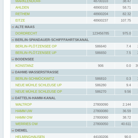
MARKLENDORF
48700103
38.47
AHLDEN
48900102
58.71
RETHEM
48900204
82.32
EITZE
48900237
107.75
ALTE MAAS
DORDRECHT
123456785
975.0
BERLIN-SPANDAUER-SCHIFFFAHRTSKANAL
BERLIN-PLÖTZENSEE OP
586640
7.4
BERLIN-PLÖTZENSEE UP
586650
7.5
BODENSEE
KONSTANZ
906
0.0
3
DAHME-WASSERSTRASSE
BERLIN-SCHMÖCKWITZ
586810
0.3
NEUE MÜHLE SCHLEUSE UP
586280
9.4
NEUE MÜHLE SCHLEUSE OP
586270
9.56
DATTELN-HAMM-KANAL
WALTROP
27800090
2.144
HAMM UW
27800080
36.59
HAMM OW
27800060
38.72
WERRIES OW
27800050
40.611
DIEMEL
HELMINGHAUSEN
44100206
90.0