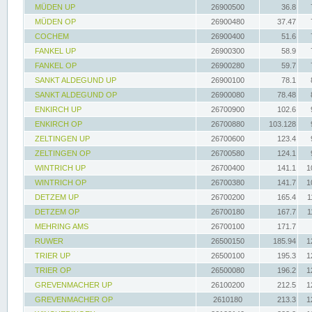
MÜDEN UP
26900500
36.8
MÜDEN OP
26900480
37.47
COCHEM
26900400
51.6
FANKEL UP
26900300
58.9
FANKEL OP
26900280
59.7
SANKT ALDEGUND UP
26900100
78.1
SANKT ALDEGUND OP
26900080
78.48
ENKIRCH UP
26700900
102.6
ENKIRCH OP
26700880
103.128
ZELTINGEN UP
26700600
123.4
ZELTINGEN OP
26700580
124.1
WINTRICH UP
26700400
141.1
1
WINTRICH OP
26700380
141.7
1
DETZEM UP
26700200
165.4
1
DETZEM OP
26700180
167.7
1
MEHRING AMS
26700100
171.7
RUWER
26500150
185.94
1
TRIER UP
26500100
195.3
1
TRIER OP
26500080
196.2
1
GREVENMACHER UP
26100200
212.5
1
GREVENMACHER OP
2610180
213.3
1