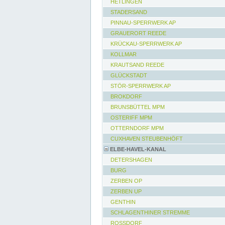
HETLINGEN
STADERSAND
PINNAU-SPERRWERK AP
GRAUERORT REEDE
KRÜCKAU-SPERRWERK AP
KOLLMAR
KRAUTSAND REEDE
GLÜCKSTADT
STÖR-SPERRWERK AP
BROKDORF
BRUNSBÜTTEL MPM
OSTERIFF MPM
OTTERNDORF MPM
CUXHAVEN STEUBENHÖFT
ELBE-HAVEL-KANAL
DETERSHAGEN
BURG
ZERBEN OP
ZERBEN UP
GENTHIN
SCHLAGENTHINER STREMME
ROSSDORF