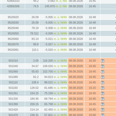
42800310
49.2
0.082
m. ü. NN
08.08.2026
16:45
42800309
74.5
245.870
m. ü. NN
08.08.2026
16:45
9520020
26.09
-5.005
m. ü. NHN
08.08.2026
16:48
9520030
26.09
-5.005
m. ü. NHN
08.08.2026
16:48
9520040
78.19
-5.008
m. ü. NHN
08.08.2026
16:49
9520050
78.312
-5.009
m. ü. NHN
08.08.2026
16:48
9520060
83.14
-5.021
m. ü. NHN
08.08.2026
16:49
9520070
99.8
-5.057
m. ü. NHN
08.08.2026
16:48
9520081
110.1
-5.020
m. ü. NHN
08.08.2026
16:48
501010
2.05
116.200
m. ü. NHN
08.08.2026
16:30
501040
34.67
108.026
m. ü. NHN
08.08.2026
16:45
501060
55.63
102.700
m. ü. NHN
08.08.2026
16:45
501080
82.2
94.823
m. ü. NHN
08.08.2026
16:45
501110
108.4
88.022
m. ü. NHN
08.08.2026
16:45
501160
128.02
81.686
m. ü. NHN
08.08.2026
15:15
501261
154.15
75.158
m. ü. NHN
08.08.2026
16:45
501330
184.45
68.794
m. ü. NHN
08.08.2026
16:45
501390
200.15
65.798
m. ü. NHN
08.08.2026
16:45
501420
214.14
62.450
m. ü. NHN
08.08.2026
16:45
501470
236.31
57.601
m. ü. NHN
08.08.2026
15:00