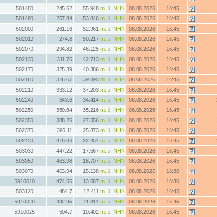
501480
245.62
55.948
m. ü. NHN
08.08.2026
16:45
501490
257.84
53.846
m. ü. NHN
08.08.2026
16:45
502000
261.16
52.961
m. ü. NHN
08.08.2026
16:45
502010
274.8
50.217
m. ü. NHN
08.08.2026
16:45
502070
294.82
46.125
m. ü. NHN
08.08.2026
16:45
502130
311.76
42.713
m. ü. NHN
08.08.2026
16:45
502170
325.39
40.386
m. ü. NHN
08.08.2026
16:45
502180
326.67
39.895
m. ü. NHN
08.08.2026
16:45
502210
333.12
37.203
m. ü. NHN
08.08.2026
16:45
502240
343.6
34.414
m. ü. NHN
08.08.2026
16:45
502250
350.64
35.216
m. ü. NHN
08.08.2026
16:45
502350
388.26
27.556
m. ü. NHN
08.08.2026
16:45
502370
396.11
25.873
m. ü. NHN
08.08.2026
16:45
502430
416.06
22.454
m. ü. NHN
08.08.2026
16:45
503030
447.22
17.567
m. ü. NHN
08.08.2026
16:45
503050
453.98
16.707
m. ü. NHN
08.08.2026
16:45
503070
463.94
15.138
m. ü. NHN
08.08.2026
16:30
5910010
474.56
13.687
m. ü. NHN
08.08.2026
16:30
503120
484.7
12.411
m. ü. NHN
08.08.2026
16:45
5910020
492.95
11.314
m. ü. NHN
08.08.2026
16:45
5910025
504.7
10.402
m. ü. NHN
08.08.2026
16:45