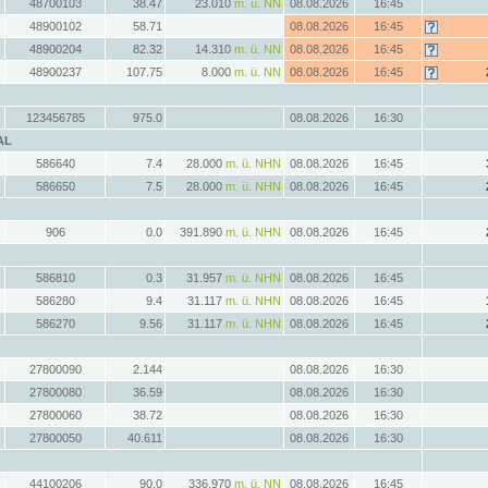
48700103
38.47
23.010
m. ü. NN
08.08.2026
16:45
48900102
58.71
08.08.2026
16:45
48900204
82.32
14.310
m. ü. NN
08.08.2026
16:45
48900237
107.75
8.000
m. ü. NN
08.08.2026
16:45
123456785
975.0
08.08.2026
16:30
AL
586640
7.4
28.000
m. ü. NHN
08.08.2026
16:45
586650
7.5
28.000
m. ü. NHN
08.08.2026
16:45
906
0.0
391.890
m. ü. NHN
08.08.2026
16:45
586810
0.3
31.957
m. ü. NHN
08.08.2026
16:45
586280
9.4
31.117
m. ü. NHN
08.08.2026
16:45
586270
9.56
31.117
m. ü. NHN
08.08.2026
16:45
27800090
2.144
08.08.2026
16:30
27800080
36.59
08.08.2026
16:30
27800060
38.72
08.08.2026
16:30
27800050
40.611
08.08.2026
16:30
44100206
90.0
336.970
m. ü. NN
08.08.2026
16:45