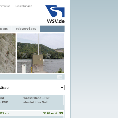
hinweise
Einstellungen
loads
Webservices
and
Wasserstand + PNP
um PNP
absolut über Null
122 cm
33.04 m. ü. NN