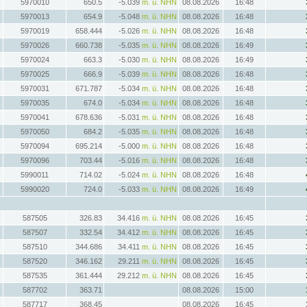
5970010
650.5
-5.039
m. ü. NHN
08.08.2026
16:48
5970013
654.9
-5.048
m. ü. NHN
08.08.2026
16:48
5970019
658.444
-5.026
m. ü. NHN
08.08.2026
16:48
5970026
660.738
-5.035
m. ü. NHN
08.08.2026
16:49
5970024
663.3
-5.030
m. ü. NHN
08.08.2026
16:49
5970025
666.9
-5.039
m. ü. NHN
08.08.2026
16:48
5970031
671.787
-5.034
m. ü. NHN
08.08.2026
16:48
5970035
674.0
-5.034
m. ü. NHN
08.08.2026
16:48
5970041
678.636
-5.031
m. ü. NHN
08.08.2026
16:48
5970050
684.2
-5.035
m. ü. NHN
08.08.2026
16:48
5970094
695.214
-5.000
m. ü. NHN
08.08.2026
16:48
5970096
703.44
-5.016
m. ü. NHN
08.08.2026
16:48
5990011
714.02
-5.024
m. ü. NHN
08.08.2026
16:48
5990020
724.0
-5.033
m. ü. NHN
08.08.2026
16:49
587505
326.83
34.416
m. ü. NHN
08.08.2026
16:45
587507
332.54
34.412
m. ü. NHN
08.08.2026
16:45
587510
344.686
34.411
m. ü. NHN
08.08.2026
16:45
587520
346.162
29.211
m. ü. NHN
08.08.2026
16:45
587535
361.444
29.212
m. ü. NHN
08.08.2026
16:45
587702
363.71
08.08.2026
15:00
587717
368.45
08.08.2026
16:45