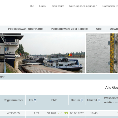
Hilfe
Links
Impressum
Nutzungsbedingungen
Datenschutz
Pegelauswahl über Karte
Pegelauswahl über Tabelle
Abo
Down
tter
Wasserst
Pegelnummer
km
PNP
Datum
Uhrzeit
relativ z
48300105
1.74
31.820
m. ü. NN
08.08.2026
16:45