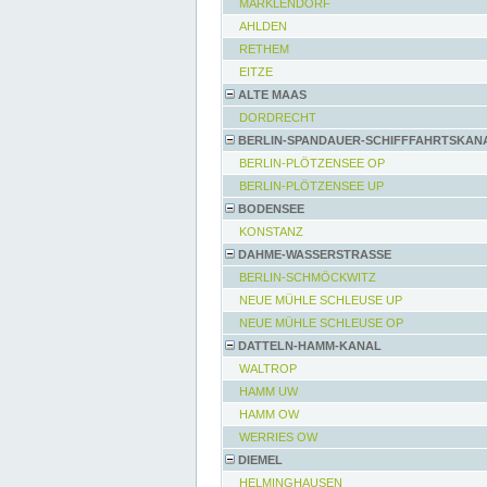
MARKLENDORF
AHLDEN
RETHEM
EITZE
ALTE MAAS
DORDRECHT
BERLIN-SPANDAUER-SCHIFFFAHRTSKAN
BERLIN-PLÖTZENSEE OP
BERLIN-PLÖTZENSEE UP
BODENSEE
KONSTANZ
DAHME-WASSERSTRASSE
BERLIN-SCHMÖCKWITZ
NEUE MÜHLE SCHLEUSE UP
NEUE MÜHLE SCHLEUSE OP
DATTELN-HAMM-KANAL
WALTROP
HAMM UW
HAMM OW
WERRIES OW
DIEMEL
HELMINGHAUSEN