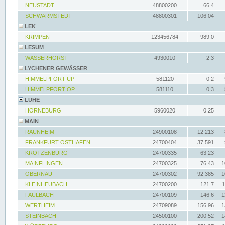
NEUSTADT
48800200
66.4
SCHWARMSTEDT
48800301
106.04
LEK
KRIMPEN
123456784
989.0
LESUM
WASSERHORST
4930010
2.3
LYCHENER GEWÄSSER
HIMMELPFORT UP
581120
0.2
HIMMELPFORT OP
581110
0.3
LÜHE
HORNEBURG
5960020
0.25
MAIN
RAUNHEIM
24900108
12.213
FRANKFURT OSTHAFEN
24700404
37.591
KROTZENBURG
24700335
63.23
MAINFLINGEN
24700325
76.43
1
OBERNAU
24700302
92.385
1
KLEINHEUBACH
24700200
121.7
1
FAULBACH
24700109
146.6
1
WERTHEIM
24709089
156.96
1
STEINBACH
24500100
200.52
1