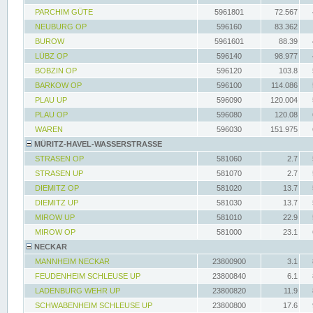
PARCHIM GÜTE
5961801
72.567
NEUBURG OP
596160
83.362
BUROW
5961601
88.39
LÜBZ OP
596140
98.977
BOBZIN OP
596120
103.8
BARKOW OP
596100
114.086
PLAU UP
596090
120.004
PLAU OP
596080
120.08
WAREN
596030
151.975
MÜRITZ-HAVEL-WASSERSTRASSE
STRASEN OP
581060
2.7
STRASEN UP
581070
2.7
DIEMITZ OP
581020
13.7
DIEMITZ UP
581030
13.7
MIROW UP
581010
22.9
MIROW OP
581000
23.1
NECKAR
MANNHEIM NECKAR
23800900
3.1
FEUDENHEIM SCHLEUSE UP
23800840
6.1
LADENBURG WEHR UP
23800820
11.9
SCHWABENHEIM SCHLEUSE UP
23800800
17.6