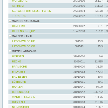
WÜRZBURG
24300600
251.97
1
ASTHEIM
24300406
311.22
1
SCHWEINFURT NEUER HAFEN
24300304
330.78
2
TRUNSTADT
24300202
378.44
2
MAIN-DONAU-KANAL
BAMBERG
24300042
7.31
2
RIEDENBURG_UP
13409200
151.2
3
MALZER KANAL
LIEBENWALDE UP
581550
43.3
LIEBENWALDE OP
581540
45.3
MITTELLANDKANAL
HÖRSTEL
31010010
0.6
RECKE
31010011
12.595
BRAMSCHE
31010020
31.95
BROXTEN
31010032
47.43
BAD ESSEN
31010030
60.8
LÜBBECKE
31010031
80.1
HAHLEN
31010041
98.09
BERENBUSCH
31010042
106.732
WARBER GRABEN
31010040
111.75
RUSBEND
31010043
112.16
NIENBRÜGGE
31010044
126.7