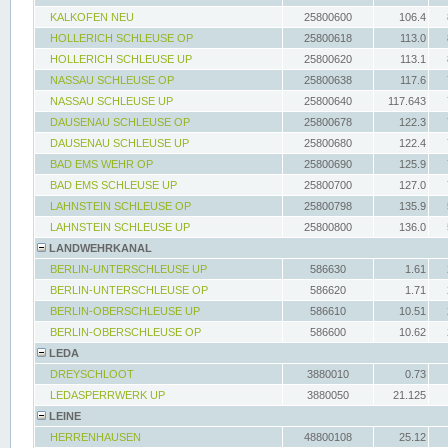
KALKOFEN NEU
25800600
106.4
HOLLERICH SCHLEUSE OP
25800618
113.0
HOLLERICH SCHLEUSE UP
25800620
113.1
NASSAU SCHLEUSE OP
25800638
117.6
NASSAU SCHLEUSE UP
25800640
117.643
DAUSENAU SCHLEUSE OP
25800678
122.3
DAUSENAU SCHLEUSE UP
25800680
122.4
BAD EMS WEHR OP
25800690
125.9
BAD EMS SCHLEUSE UP
25800700
127.0
LAHNSTEIN SCHLEUSE OP
25800798
135.9
LAHNSTEIN SCHLEUSE UP
25800800
136.0
LANDWEHRKANAL
BERLIN-UNTERSCHLEUSE UP
586630
1.61
BERLIN-UNTERSCHLEUSE OP
586620
1.71
BERLIN-OBERSCHLEUSE UP
586610
10.51
BERLIN-OBERSCHLEUSE OP
586600
10.62
LEDA
DREYSCHLOOT
3880010
0.73
LEDASPERRWERK UP
3880050
21.125
LEINE
HERRENHAUSEN
48800108
25.12