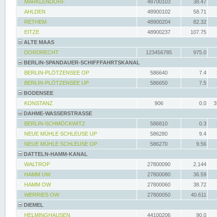
MARKLENDORF
48700103
38.47
AHLDEN
48900102
58.71
RETHEM
48900204
82.32
EITZE
48900237
107.75
ALTE MAAS
DORDRECHT
123456785
975.0
BERLIN-SPANDAUER-SCHIFFFAHRTSKANAL
BERLIN-PLÖTZENSEE OP
586640
7.4
BERLIN-PLÖTZENSEE UP
586650
7.5
BODENSEE
KONSTANZ
906
0.0
3
DAHME-WASSERSTRASSE
BERLIN-SCHMÖCKWITZ
586810
0.3
NEUE MÜHLE SCHLEUSE UP
586280
9.4
NEUE MÜHLE SCHLEUSE OP
586270
9.56
DATTELN-HAMM-KANAL
WALTROP
27800090
2.144
HAMM UW
27800080
36.59
HAMM OW
27800060
38.72
WERRIES OW
27800050
40.611
DIEMEL
HELMINGHAUSEN
44100206
90.0