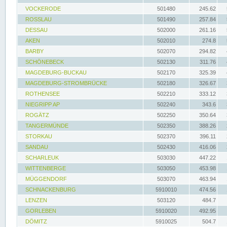
VOCKERODE
501480
245.62
ROSSLAU
501490
257.84
DESSAU
502000
261.16
AKEN
502010
274.8
BARBY
502070
294.82
SCHÖNEBECK
502130
311.76
MAGDEBURG-BUCKAU
502170
325.39
MAGDEBURG-STROMBRÜCKE
502180
326.67
ROTHENSEE
502210
333.12
NIEGRIPP AP
502240
343.6
ROGÄTZ
502250
350.64
TANGERMÜNDE
502350
388.26
STORKAU
502370
396.11
SANDAU
502430
416.06
SCHARLEUK
503030
447.22
WITTENBERGE
503050
453.98
MÜGGENDORF
503070
463.94
SCHNACKENBURG
5910010
474.56
LENZEN
503120
484.7
GORLEBEN
5910020
492.95
DÖMITZ
5910025
504.7