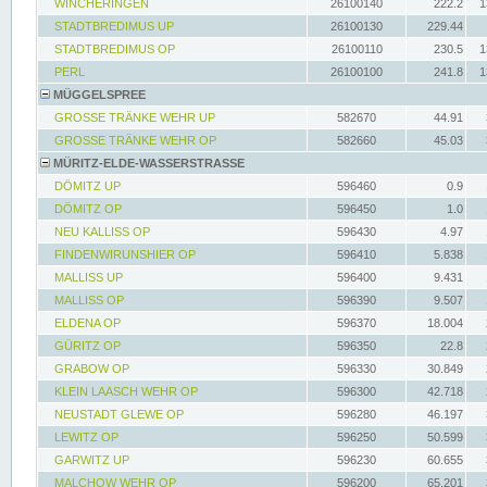
WINCHERINGEN
26100140
222.2
1
STADTBREDIMUS UP
26100130
229.44
STADTBREDIMUS OP
26100110
230.5
1
PERL
26100100
241.8
1
MÜGGELSPREE
GROSSE TRÄNKE WEHR UP
582670
44.91
GROSSE TRÄNKE WEHR OP
582660
45.03
MÜRITZ-ELDE-WASSERSTRASSE
DÖMITZ UP
596460
0.9
DÖMITZ OP
596450
1.0
NEU KALLISS OP
596430
4.97
FINDENWIRUNSHIER OP
596410
5.838
MALLISS UP
596400
9.431
MALLISS OP
596390
9.507
ELDENA OP
596370
18.004
GÜRITZ OP
596350
22.8
GRABOW OP
596330
30.849
KLEIN LAASCH WEHR OP
596300
42.718
NEUSTADT GLEWE OP
596280
46.197
LEWITZ OP
596250
50.599
GARWITZ UP
596230
60.655
MALCHOW WEHR OP
596200
65.201