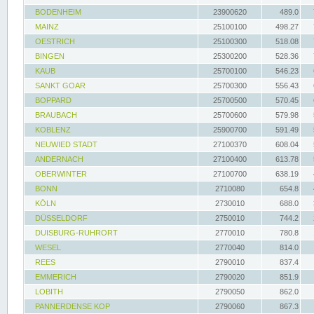
BODENHEIM
23900620
489.0
MAINZ
25100100
498.27
OESTRICH
25100300
518.08
BINGEN
25300200
528.36
KAUB
25700100
546.23
SANKT GOAR
25700300
556.43
BOPPARD
25700500
570.45
BRAUBACH
25700600
579.98
KOBLENZ
25900700
591.49
NEUWIED STADT
27100370
608.04
ANDERNACH
27100400
613.78
OBERWINTER
27100700
638.19
BONN
2710080
654.8
KÖLN
2730010
688.0
DÜSSELDORF
2750010
744.2
DUISBURG-RUHRORT
2770010
780.8
WESEL
2770040
814.0
REES
2790010
837.4
EMMERICH
2790020
851.9
LOBITH
2790050
862.0
PANNERDENSE KOP
2790060
867.3