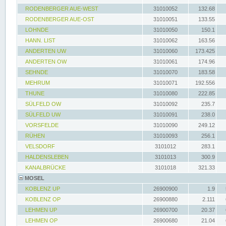
RODENBERGER AUE-WEST
31010052
132.68
RODENBERGER AUE-OST
31010051
133.55
LOHNDE
31010050
150.1
HANN. LIST
31010062
163.56
ANDERTEN UW
31010060
173.425
ANDERTEN OW
31010061
174.96
SEHNDE
31010070
183.58
MEHRUM
31010071
192.556
THUNE
31010080
222.85
SÜLFELD OW
31010092
235.7
SÜLFELD UW
31010091
238.0
VORSFELDE
31010090
249.12
RÜHEN
31010093
256.1
VELSDORF
3101012
283.1
HALDENSLEBEN
3101013
300.9
KANALBRÜCKE
3101018
321.33
MOSEL
KOBLENZ UP
26900900
1.9
KOBLENZ OP
26900880
2.111
LEHMEN UP
26900700
20.37
LEHMEN OP
26900680
21.04