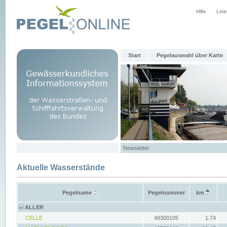
Hilfe
Link
Start
Pegelauswahl über Karte
Newsletter
Aktuelle Wasserstände
Pegelname
Pegelnummer
km
ALLER
CELLE
48300105
1.74