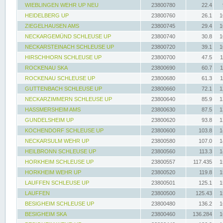
WIEBLINGEN WEHR UP NEU
23800780
22.4
HEIDELBERG UP
23800760
26.1
1
ZIEGELHAUSEN AMS
23800745
29.4
1
NECKARGEMÜND SCHLEUSE UP
23800740
30.8
1
NECKARSTEINACH SCHLEUSE UP
23800720
39.1
1
HIRSCHHORN SCHLEUSE UP
23800700
47.5
1
ROCKENAU SKA
23800690
60.7
1
ROCKENAU SCHLEUSE UP
23800680
61.3
1
GUTTENBACH SCHLEUSE UP
23800660
72.1
1
NECKARZIMMERN SCHLEUSE UP
23800640
85.9
1
HASSMERSHEIM AMS
23800630
87.5
1
GUNDELSHEIM UP
23800620
93.8
1
KOCHENDORF SCHLEUSE UP
23800600
103.8
1
NECKARSULM WEHR UP
23800580
107.0
1
HEILBRONN SCHLEUSE UP
23800560
113.3
1
HORKHEIM SCHLEUSE UP
23800557
117.435
1
HORKHEIM WEHR UP
23800520
119.8
1
LAUFFEN SCHLEUSE UP
23800501
125.1
1
LAUFFEN
23800500
125.43
1
BESIGHEIM SCHLEUSE UP
23800480
136.2
1
BESIGHEIM SKA
23800460
136.284
1