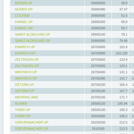
MÜDEN UP
26900500
36.8
MÜDEN OP
26900480
37.47
COCHEM
26900400
51.6
FANKEL UP
26900300
58.9
FANKEL OP
26900280
59.7
SANKT ALDEGUND UP
26900100
78.1
SANKT ALDEGUND OP
26900080
78.48
ENKIRCH UP
26700900
102.6
ENKIRCH OP
26700880
103.128
ZELTINGEN UP
26700600
123.4
ZELTINGEN OP
26700580
124.1
WINTRICH UP
26700400
141.1
1
WINTRICH OP
26700380
141.7
1
DETZEM UP
26700200
165.4
1
DETZEM OP
26700180
167.7
1
MEHRING AMS
26700100
171.7
RUWER
26500150
185.94
1
TRIER UP
26500100
195.3
1
TRIER OP
26500080
196.2
1
GREVENMACHER UP
26100200
212.5
1
GREVENMACHER OP
2610180
213.3
1