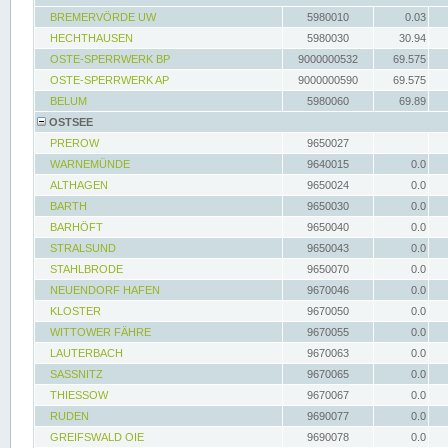
BREMERVÖRDE UW
5980010
0.03
HECHTHAUSEN
5980030
30.94
OSTE-SPERRWERK BP
9000000532
69.575
OSTE-SPERRWERK AP
9000000590
69.575
BELUM
5980060
69.89
OSTSEE
PREROW
9650027
WARNEMÜNDE
9640015
0.0
ALTHAGEN
9650024
0.0
BARTH
9650030
0.0
BARHÖFT
9650040
0.0
STRALSUND
9650043
0.0
STAHLBRODE
9650070
0.0
NEUENDORF HAFEN
9670046
0.0
KLOSTER
9670050
0.0
WITTOWER FÄHRE
9670055
0.0
LAUTERBACH
9670063
0.0
SASSNITZ
9670065
0.0
THIESSOW
9670067
0.0
RUDEN
9690077
0.0
GREIFSWALD OIE
9690078
0.0