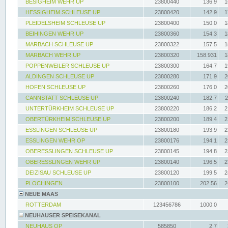
BESIGHEIM WEHR UP
23800440
136.9
1
HESSIGHEIM SCHLEUSE UP
23800420
142.9
1
PLEIDELSHEIM SCHLEUSE UP
23800400
150.0
1
BEIHINGEN WEHR UP
23800360
154.3
1
MARBACH SCHLEUSE UP
23800322
157.5
1
MARBACH WEHR UP
23800320
158.931
1
POPPENWEILER SCHLEUSE UP
23800300
164.7
1
ALDINGEN SCHLEUSE UP
23800280
171.9
2
HOFEN SCHLEUSE UP
23800260
176.0
2
CANNSTATT SCHLEUSE UP
23800240
182.7
2
UNTERTÜRKHEIM SCHLEUSE UP
23800220
186.2
2
OBERTÜRKHEIM SCHLEUSE UP
23800200
189.4
2
ESSLINGEN SCHLEUSE UP
23800180
193.9
2
ESSLINGEN WEHR OP
23800176
194.1
2
OBERESSLINGEN SCHLEUSE UP
23800145
194.8
2
OBERESSLINGEN WEHR UP
23800140
196.5
2
DEIZISAU SCHLEUSE UP
23800120
199.5
2
PLOCHINGEN
23800100
202.56
2
NEUE MAAS
ROTTERDAM
123456786
1000.0
NEUHAUSER SPEISEKANAL
NEUHAUS OP
585850
2.7