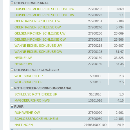
RHEIN-HERNE-KANAL
DUISBURG-MEIDERICH SCHLEUSE OW
27700262
0.869
DUISBURG-MEIDERICH SCHLEUSE UW
27700273
1.1
OBERHAUSEN SCHLEUSE UW
27700251
5.189
OBERHAUSEN SCHLEUSE OW
27700240
5.734
GELSENKIRCHEN SCHLEUSE UW
27700230
23.069
GELSENKIRCHEN SCHLEUSE OW
27700229
23.566
WANNE EICKEL SCHLEUSE UW
27700218
30.907
WANNE EICKEL SCHLEUSE OW
27700193
31.47
HERNE UW
27700160
36.825
HERNE OW
27700150
37.35
RHEINSBERGER GEWÄSSER
WOLFSBRUCH OP
589000
2.3
WOLFSBRUCH UP
589010
2.5
ROTHENSEER-VERBINDUNGSKANAL
SCHLEUSE ROTHENSEE UP
3101016
1.3
MAGDEBURG-RO NWS
13101016
4.15
RUHR
RUHRWEHR OW
27600090
2.961
SCHLOSSBRÜCKE MÜLHEIM
27600030
12.183
HATTINGEN
2769510000100
56.9