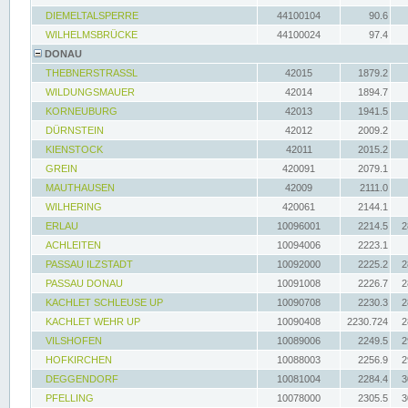
DIEMELTALSPERRE
44100104
90.6
WILHELMSBRÜCKE
44100024
97.4
DONAU
THEBNERSTRASSL
42015
1879.2
WILDUNGSMAUER
42014
1894.7
KORNEUBURG
42013
1941.5
DÜRNSTEIN
42012
2009.2
KIENSTOCK
42011
2015.2
GREIN
420091
2079.1
MAUTHAUSEN
42009
2111.0
WILHERING
420061
2144.1
ERLAU
10096001
2214.5
2
ACHLEITEN
10094006
2223.1
PASSAU ILZSTADT
10092000
2225.2
2
PASSAU DONAU
10091008
2226.7
2
KACHLET SCHLEUSE UP
10090708
2230.3
2
KACHLET WEHR UP
10090408
2230.724
2
VILSHOFEN
10089006
2249.5
2
HOFKIRCHEN
10088003
2256.9
2
DEGGENDORF
10081004
2284.4
3
PFELLING
10078000
2305.5
3