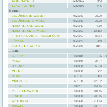
EDERTALSPERRE
42800310
49.2
SCHMITTLOTHEIM
42800309
74.5
EIDER
LEXFÄHRE OBERWASSER
9520020
26.09
LEXFÄHRE UNTERWASSER
9520030
26.09
NORDFELD OBERWASSER
9520040
78.19
NORDFELD UNTERWASSER
9520050
78.312
FRIEDRICHSTADT STRASSENBRÜCKE
9520060
83.14
TÖNNING
9520070
99.8
EIDER-SPERRWERK BP
9520081
110.1
ELBE
SCHÖNA
501010
2.05
1
PIRNA
501040
34.67
1
DRESDEN
501060
55.63
1
MEISSEN
501080
82.2
RIESA
501110
108.4
MÜHLBERG
501160
128.02
TORGAU
501261
154.15
PRETZSCH-MAUKEN
501330
184.45
ELSTER
501390
200.15
WITTENBERG
501420
214.14
COSWIG
501470
236.31