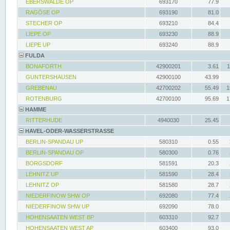
EBERSWALDE OP
693170
77.9
RAGÖSE OP
693190
81.0
STECHER OP
693210
84.4
LIEPE OP
693230
88.9
LIEPE UP
693240
88.9
FULDA
BONAFORTH
42900201
3.61
1
GUNTERSHAUSEN
42900100
43.99
GREBENAU
42700202
55.49
1
ROTENBURG
42700100
95.69
1
HAMME
RITTERHUDE
4940030
25.45
HAVEL-ODER-WASSERSTRASSE
BERLIN-SPANDAU UP
580310
0.55
BERLIN-SPANDAU OP
580300
0.76
BORGSDORF
581591
20.3
LEHNITZ UP
581590
28.4
LEHNITZ OP
581580
28.7
NIEDERFINOW SHW OP
692080
77.4
NIEDERFINOW SHW UP
692090
78.0
HOHENSAATEN WEST BP
603310
92.7
HOHENSAATEN WEST AP
603400
93.0