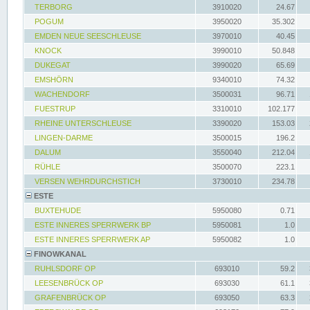
TERBORG
3910020
24.67
POGUM
3950020
35.302
EMDEN NEUE SEESCHLEUSE
3970010
40.45
KNOCK
3990010
50.848
DUKEGAT
3990020
65.69
EMSHÖRN
9340010
74.32
WACHENDORF
3500031
96.71
FUESTRUP
3310010
102.177
RHEINE UNTERSCHLEUSE
3390020
153.03
LINGEN-DARME
3500015
196.2
DALUM
3550040
212.04
RÜHLE
3500070
223.1
VERSEN WEHRDURCHSTICH
3730010
234.78
ESTE
BUXTEHUDE
5950080
0.71
ESTE INNERES SPERRWERK BP
5950081
1.0
ESTE INNERES SPERRWERK AP
5950082
1.0
FINOWKANAL
RUHLSDORF OP
693010
59.2
LEESENBRÜCK OP
693030
61.1
GRAFENBRÜCK OP
693050
63.3