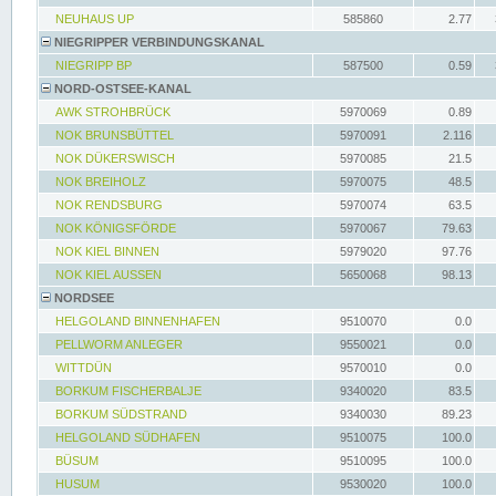
NEUHAUS UP
585860
2.77
NIEGRIPPER VERBINDUNGSKANAL
NIEGRIPP BP
587500
0.59
NORD-OSTSEE-KANAL
AWK STROHBRÜCK
5970069
0.89
NOK BRUNSBÜTTEL
5970091
2.116
NOK DÜKERSWISCH
5970085
21.5
NOK BREIHOLZ
5970075
48.5
NOK RENDSBURG
5970074
63.5
NOK KÖNIGSFÖRDE
5970067
79.63
NOK KIEL BINNEN
5979020
97.76
NOK KIEL AUSSEN
5650068
98.13
NORDSEE
HELGOLAND BINNENHAFEN
9510070
0.0
PELLWORM ANLEGER
9550021
0.0
WITTDÜN
9570010
0.0
BORKUM FISCHERBALJE
9340020
83.5
BORKUM SÜDSTRAND
9340030
89.23
HELGOLAND SÜDHAFEN
9510075
100.0
BÜSUM
9510095
100.0
HUSUM
9530020
100.0