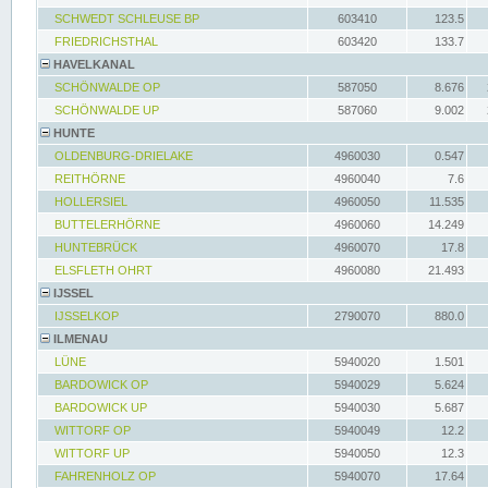
SCHWEDT SCHLEUSE BP
603410
123.5
FRIEDRICHSTHAL
603420
133.7
HAVELKANAL
SCHÖNWALDE OP
587050
8.676
SCHÖNWALDE UP
587060
9.002
HUNTE
OLDENBURG-DRIELAKE
4960030
0.547
REITHÖRNE
4960040
7.6
HOLLERSIEL
4960050
11.535
BUTTELERHÖRNE
4960060
14.249
HUNTEBRÜCK
4960070
17.8
ELSFLETH OHRT
4960080
21.493
IJSSEL
IJSSELKOP
2790070
880.0
ILMENAU
LÜNE
5940020
1.501
BARDOWICK OP
5940029
5.624
BARDOWICK UP
5940030
5.687
WITTORF OP
5940049
12.2
WITTORF UP
5940050
12.3
FAHRENHOLZ OP
5940070
17.64