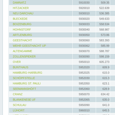
DAMNATZ
5910030
509.35
HITZACKER
5920010
522.639
NEU DARCHAU
5930010
536.385
BLECKEDE
5930020
549.633
BOIZENBURG
5930033
558.534
HOHNSTORF
5930040
568.987
ARTLENBURG
5930050
573.86
GEESTHACHT
5930060
583.393
WEHR GEESTHACHT UP
5930062
585.99
ALTENGAMME
5930070
588.787
ZOLLENSPIEKER
5930090
598.159
OVER
5950010
605.273
BUNTHAUS
5952020
609.9
HAMBURG-HARBURG
5952025
615.0
SCHÖPFSTELLE
5952030
615.3
HAMBURG ST. PAULI
5952050
623.1
SEEMANNSHÖFT
5952060
628.9
CRANZ
5950070
634.42
BLANKENESE UF
5952065
635.0
SCHULAU
5950090
641.0
LÜHORT
5960010
645.5