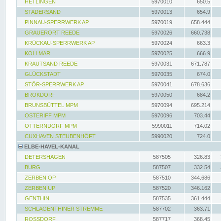
HETLINGEN
5970010
650.5
STADERSAND
5970013
654.9
PINNAU-SPERRWERK AP
5970019
658.444
GRAUERORT REEDE
5970026
660.738
KRÜCKAU-SPERRWERK AP
5970024
663.3
KOLLMAR
5970025
666.9
KRAUTSAND REEDE
5970031
671.787
GLÜCKSTADT
5970035
674.0
STÖR-SPERRWERK AP
5970041
678.636
BROKDORF
5970050
684.2
BRUNSBÜTTEL MPM
5970094
695.214
OSTERIFF MPM
5970096
703.44
OTTERNDORF MPM
5990011
714.02
CUXHAVEN STEUBENHÖFT
5990020
724.0
ELBE-HAVEL-KANAL
DETERSHAGEN
587505
326.83
BURG
587507
332.54
ZERBEN OP
587510
344.686
ZERBEN UP
587520
346.162
GENTHIN
587535
361.444
SCHLAGENTHINER STREMME
587702
363.71
ROSSDORF
587717
368.45