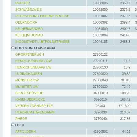
PFATTER
10068006
2350.7
3
SCHWABELWEIS
10062000
2376.5
3
REGENSBURG EISERNE BRÜCKE
10061007
2379.3
3
OBERNDORF
10056302
2397.4
3
KELHEIMWINZER
10054500
2409.7
3
KELHEIM DONAU
10053009
2414.8
INGOLSTADT LUITPOLDSTRASSE
10046105
2458.3
DORTMUND-EMS-KANAL
GROPPENBRUCH
27700122
HENRICHENBURG OW
27700111
14.3
HENRICHENBURG UW
27700133
15.9
LÜDINGHAUSEN
27800020
39.32
MÜNSTER OW
27800040
70.315
MÜNSTER UW
27800030
72.49
BERGESHÖVEDE
34000010
108.26
HASEHUBBRÜCKE
3690010
166.42
VERSEN TRENNSPITZE
25463
171.309
HERBRUM HAFENDAMM
3770030
213.07
RHEDE
3770040
217.86
EDER
AFFOLDERN
42800502
44.02