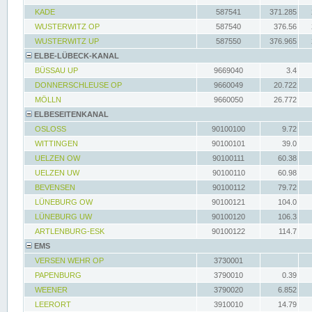
KADE
587541
371.285
WUSTERWITZ OP
587540
376.56
WUSTERWITZ UP
587550
376.965
ELBE-LÜBECK-KANAL
BÜSSAU UP
9669040
3.4
DONNERSCHLEUSE OP
9660049
20.722
MÖLLN
9660050
26.772
ELBESEITENKANAL
OSLOSS
90100100
9.72
WITTINGEN
90100101
39.0
UELZEN OW
90100111
60.38
UELZEN UW
90100110
60.98
BEVENSEN
90100112
79.72
LÜNEBURG OW
90100121
104.0
LÜNEBURG UW
90100120
106.3
ARTLENBURG-ESK
90100122
114.7
EMS
VERSEN WEHR OP
3730001
PAPENBURG
3790010
0.39
WEENER
3790020
6.852
LEERORT
3910010
14.79