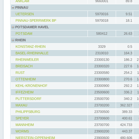
ANKLAM
9660001
89.8
PINNAU
UETERSEN
5970016
9.51
PINNAU-SPERRWERK BP
5970018
18.1
POTSDAMER HAVEL
POTSDAM
580412
26.63
RHEIN
KONSTANZ-RHEIN
3329
0.5
BASEL-RHEINHALLE
2310010
164.3
RHEINWEILER
23300130
186.2
2
BREISACH
23300320
227.6
1
RUST
23300580
254.2
1
OTTENHEIM
23300800
270.6
1
KEHL-KRONENHOF
23300900
292.2
1
IFFEZHEIM
23500600
336.2
1
PLITTERSDORF
23500700
340.2
1
MAXAU
23700200
362.327
PHILIPPSBURG
23700500
389.33
SPEYER
23700600
400.61
MANNHEIM
23700700
424.733
WORMS
23900200
443.37
NIERSTEIN-OPPENHEIM
23900600
480.606