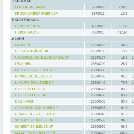
KRÜCKAU
ELMSHORN HAFEN
5970022
0.028
KRÜCKAU-SPERRWERK BP
5970023
10.5
KÜSTENKANAL
HUNDSMÜHLEN
4960020
5.188
HILKENBROOK
3800010
41.194
LAHN
MARBURG
25830056
-38.7
GIESSEN KLÄRWERK
25800100
-3.2
1
NIEDERBIEL SCHLEUSE KANAL OP
25800177
19.3
1
LEUN NEU
25800200
25.1
1
FÜRFURT SCHLEUSE UP
25800300
51.2
1
RUNKEL SCHLEUSE UP
25800400
65.3
1
LIMBURG SCHLEUSE UP
25800440
76.6
1
DIEZ SCHLEUSE OP
25800478
83.2
1
DIEZ SCHLEUSE UP
25800480
83.2
1
DIEZ HAFEN
25800500
83.7
1
CRAMBERG SCHLEUSE OP
25800538
91.8
CRAMBERG SCHLEUSE UP
25800540
91.8
SCHEIDT SCHLEUSE OP
25800558
96.8
SCHEIDT SCHLEUSE UP
25800560
96.8
KALKOFEN SCHLEUSE OP
25800578
105.6