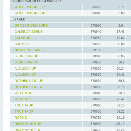
RÜDERSDORFER GEWÄSSER
WOLTERSDORF UP
586050
3.71
WOLTERSDORF OP
586040
3.89
SAALE
GROSS ROSENBURG
570950
9.64
CALBE GRIZEHNE
570940
17.43
CALBE UP
570930
19.67
CALBE OP
570920
20.08
NIENBURG (SAALE)
579100
27.9
BERNBURG UP
570910
36.05
BERNBURG OP
570900
36.2
ALSLEBEN UP
570880
50.24
ALSLEBEN OP
570870
50.42
ROTHENBURG UP
570860
58.6
ROTHENBURG OP
570850
58.78
WETTIN UP
570840
70.3
WETTIN OP
570830
70.47
TROTHA UP
570810
89.15
TROTHA OP
570800
89.22
RÖPZIG
570710
101.9
RISCHMÜHLE UP
570630
115.19
RISCHMÜHLE OP
570620
115.26