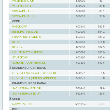
WESENBERG UP
580030
81.7
WESENBERG OP
580020
81.8
VOSSWINKEL OP
580000
88.1
VOSSWINKEL UP
580010
90.0
ODER
RATZDORF
603140
542.5
EISENHÜTTENSTADT
603000
554.1
FRANKFURT1 (ODER)
603031
585.3
KIETZ
603040
614.8
KIENITZ
603050
632.9
HOHENSAATEN-FINOW
603080
665.0
STÜTZKOW
603100
680.6
SCHWEDT-ODERBRÜCKE
603130
690.6
ORANIENBURGER HAVEL
OHV KM 1.467 (BLAUES WUNDER)
580272
1.5
OHV KM 3.014 (HOCHSPANNUNG)
580271
3.0
ORANIENBURGER KANAL
SACHSENHAUSEN OP
580240
29.8
SACHSENHAUSEN UP
581840
29.8
ORKE
DALWIGKSTHAL
42840453
11.41
OSTE