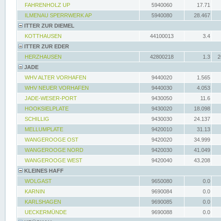
FAHRENHOLZ UP
5940060
17.71
ILMENAU SPERRWERK AP
5940080
28.467
ITTER ZUR DIEMEL
KOTTHAUSEN
44100013
3.4
ITTER ZUR EDER
HERZHAUSEN
42800218
1.3
2
JADE
WHV ALTER VORHAFEN
9440020
1.565
WHV NEUER VORHAFEN
9440030
4.053
JADE-WESER-PORT
9430050
11.6
HOOKSIELPLATE
9430020
18.098
SCHILLIG
9430030
24.137
MELLUMPLATE
9420010
31.13
WANGEROOGE OST
9420020
34.999
WANGEROOGE NORD
9420030
41.049
WANGEROOGE WEST
9420040
43.208
KLEINES HAFF
WOLGAST
9650080
0.0
KARNIN
9690084
0.0
KARLSHAGEN
9690085
0.0
UECKERMÜNDE
9690088
0.0