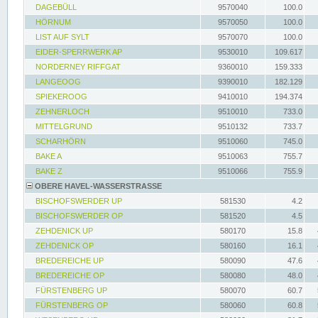
DAGEBÜLL
9570040
100.0
HÖRNUM
9570050
100.0
LIST AUF SYLT
9570070
100.0
EIDER-SPERRWERK AP
9530010
109.617
NORDERNEY RIFFGAT
9360010
159.333
LANGEOOG
9390010
182.129
SPIEKEROOG
9410010
194.374
ZEHNERLOCH
9510010
733.0
MITTELGRUND
9510132
733.7
SCHARHÖRN
9510060
745.0
BAKE A
9510063
755.7
BAKE Z
9510066
755.9
OBERE HAVEL-WASSERSTRASSE
BISCHOFSWERDER UP
581530
4.2
BISCHOFSWERDER OP
581520
4.5
ZEHDENICK UP
580170
15.8
ZEHDENICK OP
580160
16.1
BREDEREICHE UP
580090
47.6
BREDEREICHE OP
580080
48.0
FÜRSTENBERG UP
580070
60.7
FÜRSTENBERG OP
580060
60.8