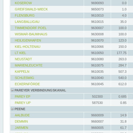
KOSEROW
9690093
0.0
GREIFSWALD-WIECK
9650073
1.0
FLENSBURG
9610010
4.0
LANGBALLIGAU
9610015
35.0
TIMMENDORF POEL
9630007
100.0
WISMAR-BAUMHAUS
9630008
100.0
HEILIGENHAFEN
9610070
123.0
KIEL-HOLTENAU
9610066
150.0
LT KIEL
9610050
177.75
NEUSTADT
9610080
263.0
MARIENLEUCHTE
9610075
284.7
KAPPELN
9610035
507.3
SCHLESWIG
9610040
540.0
ECKERNFÖRDE
9610045
612.0
PAREYER VERBINDUNGSKANAL
PAREY EP
502300
0.685
PAREY UP
587530
0.85
PEENE
AALBUDE
9660009
14.9
DEMMIN
9660007
31.8
JARMEN
9660005
61.7