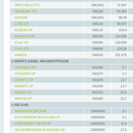
PARCHIM GÜTE
5961801
72.567
NEUBURG OP
596160
83.362
BUROW
5961601
88.39
LÜBZ OP
596140
98.977
BOBZIN OP
596120
103.8
BARKOW OP
596100
114.086
PLAU UP
596090
120.004
PLAU OP
596080
120.08
WAREN
596030
151.975
MÜRITZ-HAVEL-WASSERSTRASSE
STRASEN OP
581060
2.7
STRASEN UP
581070
2.7
DIEMITZ OP
581020
13.7
DIEMITZ UP
581030
13.7
MIROW UP
581010
22.9
MIROW OP
581000
23.1
NECKAR
MANNHEIM NECKAR
23800900
3.1
FEUDENHEIM SCHLEUSE UP
23800840
6.1
LADENBURG WEHR UP
23800820
11.9
SCHWABENHEIM SCHLEUSE UP
23800800
17.6