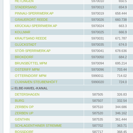
HETLINGEN
5970010
650.5
STADERSAND
5970013
654.9
PINNAU-SPERRWERK AP
5970019
658.444
GRAUERORT REEDE
5970026
660.738
KRÜCKAU-SPERRWERK AP
5970024
663.3
KOLLMAR
5970025
666.9
KRAUTSAND REEDE
5970031
671.787
GLÜCKSTADT
5970035
674.0
STÖR-SPERRWERK AP
5970041
678.636
BROKDORF
5970050
684.2
BRUNSBÜTTEL MPM
5970094
695.214
OSTERIFF MPM
5970096
703.44
OTTERNDORF MPM
5990011
714.02
CUXHAVEN STEUBENHÖFT
5990020
724.0
ELBE-HAVEL-KANAL
DETERSHAGEN
587505
326.83
BURG
587507
332.54
ZERBEN OP
587510
344.686
ZERBEN UP
587520
346.162
GENTHIN
587535
361.444
SCHLAGENTHINER STREMME
587702
363.71
ROSSDORF
587717
368.45