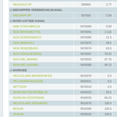
NEUHAUS UP
585860
2.77
NIEGRIPPER VERBINDUNGSKANAL
NIEGRIPP BP
587500
0.59
NORD-OSTSEE-KANAL
AWK STROHBRÜCK
5970069
0.89
NOK BRUNSBÜTTEL
5970091
2.116
NOK DÜKERSWISCH
5970085
21.5
NOK BREIHOLZ
5970075
48.5
NOK RENDSBURG
5970074
63.5
NOK KÖNIGSFÖRDE
5970067
79.63
NOK KIEL BINNEN
5979020
97.76
NOK KIEL AUSSEN
5650068
98.13
NORDSEE
HELGOLAND BINNENHAFEN
9510070
0.0
PELLWORM ANLEGER
9550021
0.0
WITTDÜN
9570010
0.0
BORKUM FISCHERBALJE
9340020
83.5
BORKUM SÜDSTRAND
9340030
89.23
HELGOLAND SÜDHAFEN
9510075
100.0
BÜSUM
9510095
100.0
HUSUM
9530020
100.0