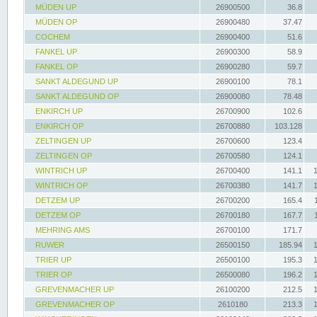
MÜDEN UP
26900500
36.8
MÜDEN OP
26900480
37.47
COCHEM
26900400
51.6
FANKEL UP
26900300
58.9
FANKEL OP
26900280
59.7
SANKT ALDEGUND UP
26900100
78.1
SANKT ALDEGUND OP
26900080
78.48
ENKIRCH UP
26700900
102.6
ENKIRCH OP
26700880
103.128
ZELTINGEN UP
26700600
123.4
ZELTINGEN OP
26700580
124.1
WINTRICH UP
26700400
141.1
WINTRICH OP
26700380
141.7
DETZEM UP
26700200
165.4
DETZEM OP
26700180
167.7
MEHRING AMS
26700100
171.7
RUWER
26500150
185.94
TRIER UP
26500100
195.3
TRIER OP
26500080
196.2
GREVENMACHER UP
26100200
212.5
GREVENMACHER OP
2610180
213.3