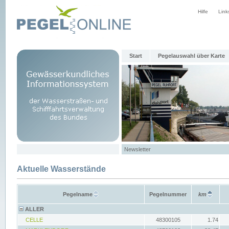
Hilfe
Link
Start
Pegelauswahl über Karte
Newsletter
Aktuelle Wasserstände
Pegelname
Pegelnummer
km
ALLER
CELLE
48300105
1.74