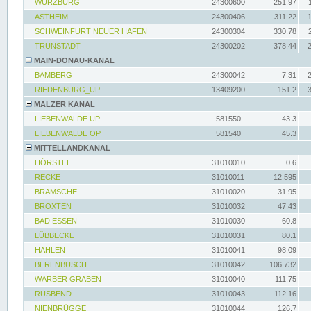
WÜRZBURG
24300600
251.97
ASTHEIM
24300406
311.22
SCHWEINFURT NEUER HAFEN
24300304
330.78
TRUNSTADT
24300202
378.44
MAIN-DONAU-KANAL
BAMBERG
24300042
7.31
RIEDENBURG_UP
13409200
151.2
MALZER KANAL
LIEBENWALDE UP
581550
43.3
LIEBENWALDE OP
581540
45.3
MITTELLANDKANAL
HÖRSTEL
31010010
0.6
RECKE
31010011
12.595
BRAMSCHE
31010020
31.95
BROXTEN
31010032
47.43
BAD ESSEN
31010030
60.8
LÜBBECKE
31010031
80.1
HAHLEN
31010041
98.09
BERENBUSCH
31010042
106.732
WARBER GRABEN
31010040
111.75
RUSBEND
31010043
112.16
NIENBRÜGGE
31010044
126.7