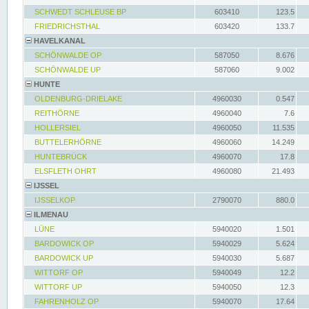
SCHWEDT SCHLEUSE BP
603410
123.5
FRIEDRICHSTHAL
603420
133.7
HAVELKANAL
SCHÖNWALDE OP
587050
8.676
SCHÖNWALDE UP
587060
9.002
HUNTE
OLDENBURG-DRIELAKE
4960030
0.547
REITHÖRNE
4960040
7.6
HOLLERSIEL
4960050
11.535
BUTTELERHÖRNE
4960060
14.249
HUNTEBRÜCK
4960070
17.8
ELSFLETH OHRT
4960080
21.493
IJSSEL
IJSSELKOP
2790070
880.0
ILMENAU
LÜNE
5940020
1.501
BARDOWICK OP
5940029
5.624
BARDOWICK UP
5940030
5.687
WITTORF OP
5940049
12.2
WITTORF UP
5940050
12.3
FAHRENHOLZ OP
5940070
17.64