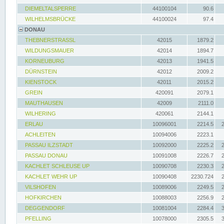
DIEMELTALSPERRE
44100104
90.6
WILHELMSBRÜCKE
44100024
97.4
DONAU
THEBNERSTRASSL
42015
1879.2
WILDUNGSMAUER
42014
1894.7
KORNEUBURG
42013
1941.5
DÜRNSTEIN
42012
2009.2
KIENSTOCK
42011
2015.2
GREIN
420091
2079.1
MAUTHAUSEN
42009
2111.0
WILHERING
420061
2144.1
ERLAU
10096001
2214.5
ACHLEITEN
10094006
2223.1
PASSAU ILZSTADT
10092000
2225.2
PASSAU DONAU
10091008
2226.7
KACHLET SCHLEUSE UP
10090708
2230.3
KACHLET WEHR UP
10090408
2230.724
VILSHOFEN
10089006
2249.5
HOFKIRCHEN
10088003
2256.9
DEGGENDORF
10081004
2284.4
PFELLING
10078000
2305.5