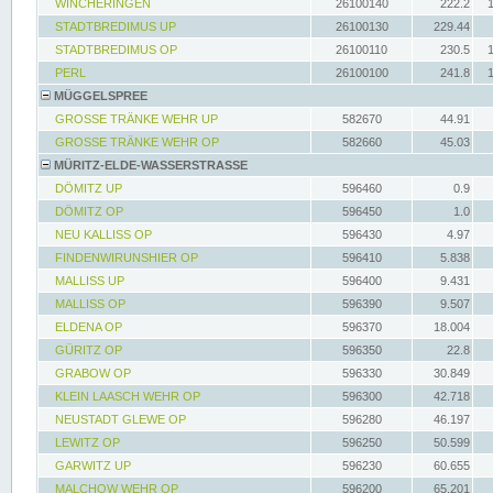
WINCHERINGEN
26100140
222.2
STADTBREDIMUS UP
26100130
229.44
STADTBREDIMUS OP
26100110
230.5
PERL
26100100
241.8
MÜGGELSPREE
GROSSE TRÄNKE WEHR UP
582670
44.91
GROSSE TRÄNKE WEHR OP
582660
45.03
MÜRITZ-ELDE-WASSERSTRASSE
DÖMITZ UP
596460
0.9
DÖMITZ OP
596450
1.0
NEU KALLISS OP
596430
4.97
FINDENWIRUNSHIER OP
596410
5.838
MALLISS UP
596400
9.431
MALLISS OP
596390
9.507
ELDENA OP
596370
18.004
GÜRITZ OP
596350
22.8
GRABOW OP
596330
30.849
KLEIN LAASCH WEHR OP
596300
42.718
NEUSTADT GLEWE OP
596280
46.197
LEWITZ OP
596250
50.599
GARWITZ UP
596230
60.655
MALCHOW WEHR OP
596200
65.201