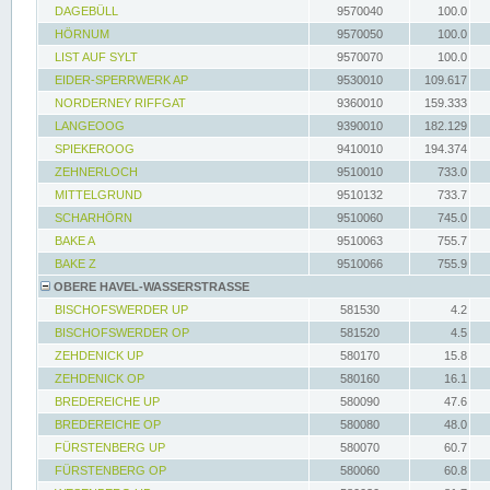
DAGEBÜLL
9570040
100.0
HÖRNUM
9570050
100.0
LIST AUF SYLT
9570070
100.0
EIDER-SPERRWERK AP
9530010
109.617
NORDERNEY RIFFGAT
9360010
159.333
LANGEOOG
9390010
182.129
SPIEKEROOG
9410010
194.374
ZEHNERLOCH
9510010
733.0
MITTELGRUND
9510132
733.7
SCHARHÖRN
9510060
745.0
BAKE A
9510063
755.7
BAKE Z
9510066
755.9
OBERE HAVEL-WASSERSTRASSE
BISCHOFSWERDER UP
581530
4.2
BISCHOFSWERDER OP
581520
4.5
ZEHDENICK UP
580170
15.8
ZEHDENICK OP
580160
16.1
BREDEREICHE UP
580090
47.6
BREDEREICHE OP
580080
48.0
FÜRSTENBERG UP
580070
60.7
FÜRSTENBERG OP
580060
60.8