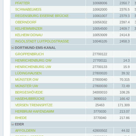
PFATTER
10068006
2350.7
SCHWABELWEIS
10062000
2376.5
REGENSBURG EISERNE BRÜCKE
10061007
2379.3
OBERNDORF
10056302
2397.4
KELHEIMWINZER
10054500
2409.7
KELHEIM DONAU
10053009
2414.8
INGOLSTADT LUITPOLDSTRASSE
10046105
2458.3
DORTMUND-EMS-KANAL
GROPPENBRUCH
27700122
HENRICHENBURG OW
27700111
14.3
HENRICHENBURG UW
27700133
15.9
LÜDINGHAUSEN
27800020
39.32
MÜNSTER OW
27800040
70.315
MÜNSTER UW
27800030
72.49
BERGESHÖVEDE
34000010
108.26
HASEHUBBRÜCKE
3690010
166.42
VERSEN TRENNSPITZE
25463
171.309
HERBRUM HAFENDAMM
3770030
213.07
RHEDE
3770040
217.86
EDER
AFFOLDERN
42800502
44.02