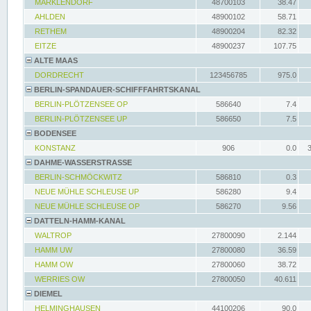
MARKLENDORF
48700103
38.47
AHLDEN
48900102
58.71
RETHEM
48900204
82.32
EITZE
48900237
107.75
ALTE MAAS
DORDRECHT
123456785
975.0
BERLIN-SPANDAUER-SCHIFFFAHRTSKANAL
BERLIN-PLÖTZENSEE OP
586640
7.4
BERLIN-PLÖTZENSEE UP
586650
7.5
BODENSEE
KONSTANZ
906
0.0
DAHME-WASSERSTRASSE
BERLIN-SCHMÖCKWITZ
586810
0.3
NEUE MÜHLE SCHLEUSE UP
586280
9.4
NEUE MÜHLE SCHLEUSE OP
586270
9.56
DATTELN-HAMM-KANAL
WALTROP
27800090
2.144
HAMM UW
27800080
36.59
HAMM OW
27800060
38.72
WERRIES OW
27800050
40.611
DIEMEL
HELMINGHAUSEN
44100206
90.0