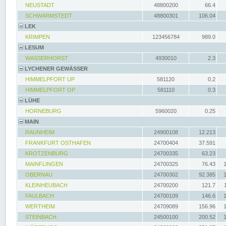
NEUSTADT
48800200
66.4
SCHWARMSTEDT
48800301
106.04
LEK
KRIMPEN
123456784
989.0
LESUM
WASSERHORST
4930010
2.3
LYCHENER GEWÄSSER
HIMMELPFORT UP
581120
0.2
HIMMELPFORT OP
581110
0.3
LÜHE
HORNEBURG
5960020
0.25
MAIN
RAUNHEIM
24900108
12.213
FRANKFURT OSTHAFEN
24700404
37.591
KROTZENBURG
24700335
63.23
MAINFLINGEN
24700325
76.43
OBERNAU
24700302
92.385
KLEINHEUBACH
24700200
121.7
FAULBACH
24700109
146.6
WERTHEIM
24709089
156.96
STEINBACH
24500100
200.52