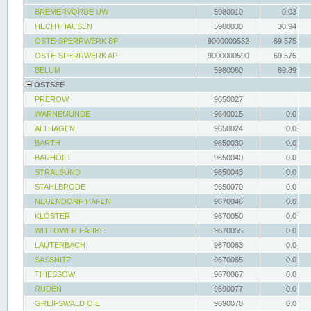
BREMERVÖRDE UW
5980010
0.03
HECHTHAUSEN
5980030
30.94
OSTE-SPERRWERK BP
9000000532
69.575
OSTE-SPERRWERK AP
9000000590
69.575
BELUM
5980060
69.89
OSTSEE
PREROW
9650027
WARNEMÜNDE
9640015
0.0
ALTHAGEN
9650024
0.0
BARTH
9650030
0.0
BARHÖFT
9650040
0.0
STRALSUND
9650043
0.0
STAHLBRODE
9650070
0.0
NEUENDORF HAFEN
9670046
0.0
KLOSTER
9670050
0.0
WITTOWER FÄHRE
9670055
0.0
LAUTERBACH
9670063
0.0
SASSNITZ
9670065
0.0
THIESSOW
9670067
0.0
RUDEN
9690077
0.0
GREIFSWALD OIE
9690078
0.0