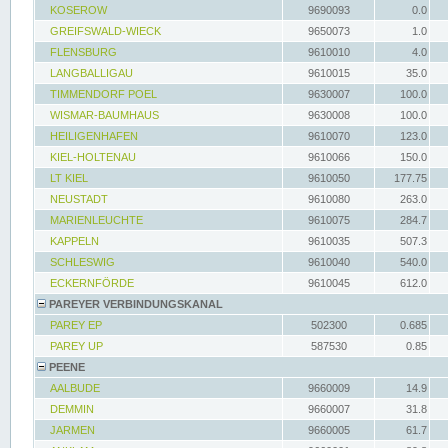
KOSEROW
9690093
0.0
GREIFSWALD-WIECK
9650073
1.0
FLENSBURG
9610010
4.0
LANGBALLIGAU
9610015
35.0
TIMMENDORF POEL
9630007
100.0
WISMAR-BAUMHAUS
9630008
100.0
HEILIGENHAFEN
9610070
123.0
KIEL-HOLTENAU
9610066
150.0
LT KIEL
9610050
177.75
NEUSTADT
9610080
263.0
MARIENLEUCHTE
9610075
284.7
KAPPELN
9610035
507.3
SCHLESWIG
9610040
540.0
ECKERNFÖRDE
9610045
612.0
PAREYER VERBINDUNGSKANAL
PAREY EP
502300
0.685
PAREY UP
587530
0.85
PEENE
AALBUDE
9660009
14.9
DEMMIN
9660007
31.8
JARMEN
9660005
61.7