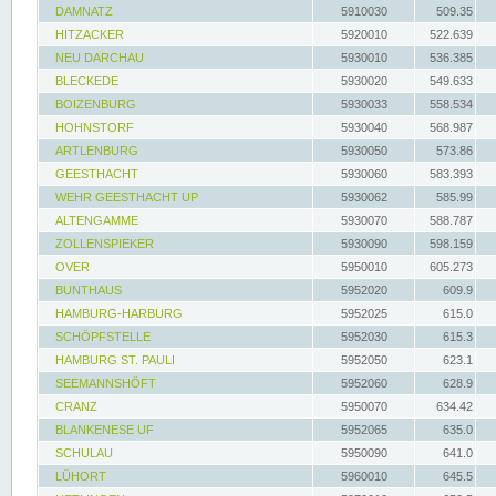
DAMNATZ
5910030
509.35
HITZACKER
5920010
522.639
NEU DARCHAU
5930010
536.385
BLECKEDE
5930020
549.633
BOIZENBURG
5930033
558.534
HOHNSTORF
5930040
568.987
ARTLENBURG
5930050
573.86
GEESTHACHT
5930060
583.393
WEHR GEESTHACHT UP
5930062
585.99
ALTENGAMME
5930070
588.787
ZOLLENSPIEKER
5930090
598.159
OVER
5950010
605.273
BUNTHAUS
5952020
609.9
HAMBURG-HARBURG
5952025
615.0
SCHÖPFSTELLE
5952030
615.3
HAMBURG ST. PAULI
5952050
623.1
SEEMANNSHÖFT
5952060
628.9
CRANZ
5950070
634.42
BLANKENESE UF
5952065
635.0
SCHULAU
5950090
641.0
LÜHORT
5960010
645.5