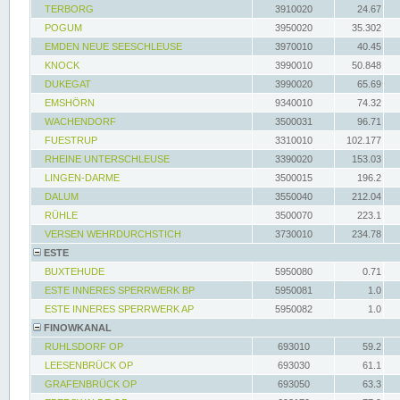
TERBORG
3910020
24.67
POGUM
3950020
35.302
EMDEN NEUE SEESCHLEUSE
3970010
40.45
KNOCK
3990010
50.848
DUKEGAT
3990020
65.69
EMSHÖRN
9340010
74.32
WACHENDORF
3500031
96.71
FUESTRUP
3310010
102.177
RHEINE UNTERSCHLEUSE
3390020
153.03
LINGEN-DARME
3500015
196.2
DALUM
3550040
212.04
RÜHLE
3500070
223.1
VERSEN WEHRDURCHSTICH
3730010
234.78
ESTE
BUXTEHUDE
5950080
0.71
ESTE INNERES SPERRWERK BP
5950081
1.0
ESTE INNERES SPERRWERK AP
5950082
1.0
FINOWKANAL
RUHLSDORF OP
693010
59.2
LEESENBRÜCK OP
693030
61.1
GRAFENBRÜCK OP
693050
63.3