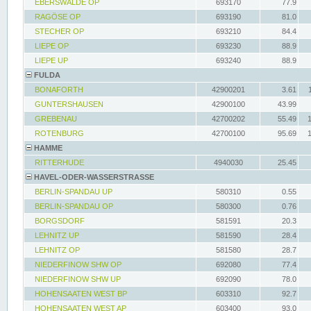
EBERSWALDE OP
693170
77.9
RAGÖSE OP
693190
81.0
STECHER OP
693210
84.4
LIEPE OP
693230
88.9
LIEPE UP
693240
88.9
FULDA
BONAFORTH
42900201
3.61
GUNTERSHAUSEN
42900100
43.99
GREBENAU
42700202
55.49
ROTENBURG
42700100
95.69
HAMME
RITTERHUDE
4940030
25.45
HAVEL-ODER-WASSERSTRASSE
BERLIN-SPANDAU UP
580310
0.55
BERLIN-SPANDAU OP
580300
0.76
BORGSDORF
581591
20.3
LEHNITZ UP
581590
28.4
LEHNITZ OP
581580
28.7
NIEDERFINOW SHW OP
692080
77.4
NIEDERFINOW SHW UP
692090
78.0
HOHENSAATEN WEST BP
603310
92.7
HOHENSAATEN WEST AP
603400
93.0