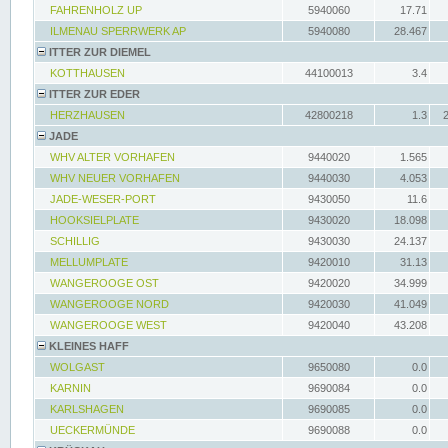
FAHRENHOLZ UP
5940060
17.71
ILMENAU SPERRWERK AP
5940080
28.467
ITTER ZUR DIEMEL
KOTTHAUSEN
44100013
3.4
ITTER ZUR EDER
HERZHAUSEN
42800218
1.3
JADE
WHV ALTER VORHAFEN
9440020
1.565
WHV NEUER VORHAFEN
9440030
4.053
JADE-WESER-PORT
9430050
11.6
HOOKSIELPLATE
9430020
18.098
SCHILLIG
9430030
24.137
MELLUMPLATE
9420010
31.13
WANGEROOGE OST
9420020
34.999
WANGEROOGE NORD
9420030
41.049
WANGEROOGE WEST
9420040
43.208
KLEINES HAFF
WOLGAST
9650080
0.0
KARNIN
9690084
0.0
KARLSHAGEN
9690085
0.0
UECKERMÜNDE
9690088
0.0