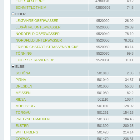
EDERTALSPERRE
42800310
49.2
SCHMITTLOTHEIM
42800309
74.5
EIDER
LEXFÄHRE OBERWASSER
9520020
26.09
LEXFÄHRE UNTERWASSER
9520030
26.09
NORDFELD OBERWASSER
9520040
78.19
NORDFELD UNTERWASSER
9520050
78.312
FRIEDRICHSTADT STRASSENBRÜCKE
9520060
83.14
TÖNNING
9520070
99.8
EIDER-SPERRWERK BP
9520081
110.1
ELBE
SCHÖNA
501010
2.05
PIRNA
501040
34.67
DRESDEN
501060
55.63
MEISSEN
501080
82.2
RIESA
501110
108.4
MÜHLBERG
501160
128.02
TORGAU
501261
154.15
PRETZSCH-MAUKEN
501330
184.45
ELSTER
501390
200.15
WITTENBERG
501420
214.14
COSWIG
501470
236.31