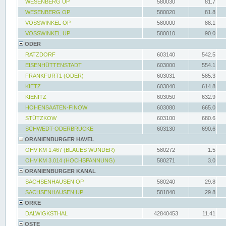
WESENBERG UP
580030
81.7
WESENBERG OP
580020
81.8
VOSSWINKEL OP
580000
88.1
VOSSWINKEL UP
580010
90.0
ODER
RATZDORF
603140
542.5
EISENHÜTTENSTADT
603000
554.1
FRANKFURT1 (ODER)
603031
585.3
KIETZ
603040
614.8
KIENITZ
603050
632.9
HOHENSAATEN-FINOW
603080
665.0
STÜTZKOW
603100
680.6
SCHWEDT-ODERBRÜCKE
603130
690.6
ORANIENBURGER HAVEL
OHV KM 1.467 (BLAUES WUNDER)
580272
1.5
OHV KM 3.014 (HOCHSPANNUNG)
580271
3.0
ORANIENBURGER KANAL
SACHSENHAUSEN OP
580240
29.8
SACHSENHAUSEN UP
581840
29.8
ORKE
DALWIGKSTHAL
42840453
11.41
OSTE