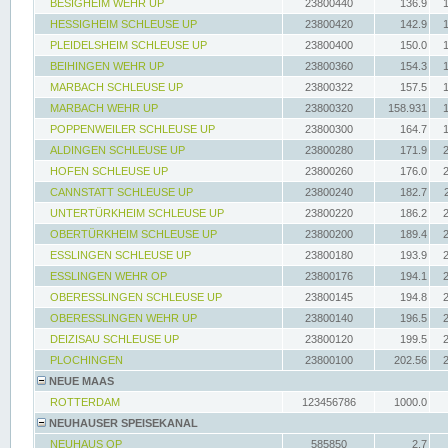
BESIGHEIM WEHR UP
23800440
136.9
HESSIGHEIM SCHLEUSE UP
23800420
142.9
PLEIDELSHEIM SCHLEUSE UP
23800400
150.0
BEIHINGEN WEHR UP
23800360
154.3
MARBACH SCHLEUSE UP
23800322
157.5
MARBACH WEHR UP
23800320
158.931
POPPENWEILER SCHLEUSE UP
23800300
164.7
ALDINGEN SCHLEUSE UP
23800280
171.9
HOFEN SCHLEUSE UP
23800260
176.0
CANNSTATT SCHLEUSE UP
23800240
182.7
UNTERTÜRKHEIM SCHLEUSE UP
23800220
186.2
OBERTÜRKHEIM SCHLEUSE UP
23800200
189.4
ESSLINGEN SCHLEUSE UP
23800180
193.9
ESSLINGEN WEHR OP
23800176
194.1
OBERESSLINGEN SCHLEUSE UP
23800145
194.8
OBERESSLINGEN WEHR UP
23800140
196.5
DEIZISAU SCHLEUSE UP
23800120
199.5
PLOCHINGEN
23800100
202.56
NEUE MAAS
ROTTERDAM
123456786
1000.0
NEUHAUSER SPEISEKANAL
NEUHAUS OP
585850
2.7