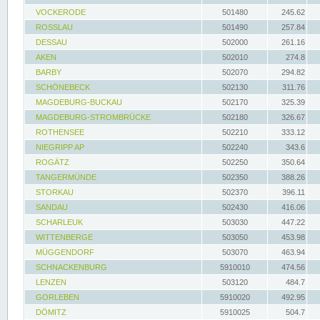
VOCKERODE
501480
245.62
ROSSLAU
501490
257.84
DESSAU
502000
261.16
AKEN
502010
274.8
BARBY
502070
294.82
SCHÖNEBECK
502130
311.76
MAGDEBURG-BUCKAU
502170
325.39
MAGDEBURG-STROMBRÜCKE
502180
326.67
ROTHENSEE
502210
333.12
NIEGRIPP AP
502240
343.6
ROGÄTZ
502250
350.64
TANGERMÜNDE
502350
388.26
STORKAU
502370
396.11
SANDAU
502430
416.06
SCHARLEUK
503030
447.22
WITTENBERGE
503050
453.98
MÜGGENDORF
503070
463.94
SCHNACKENBURG
5910010
474.56
LENZEN
503120
484.7
GORLEBEN
5910020
492.95
DÖMITZ
5910025
504.7