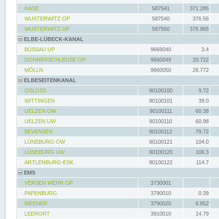
KADE
587541
371.285
WUSTERWITZ OP
587540
376.56
WUSTERWITZ UP
587550
376.965
ELBE-LÜBECK-KANAL
BÜSSAU UP
9669040
3.4
DONNERSCHLEUSE OP
9660049
20.722
MÖLLN
9660050
26.772
ELBESEITENKANAL
OSLOSS
90100100
9.72
WITTINGEN
90100101
39.0
UELZEN OW
90100111
60.38
UELZEN UW
90100110
60.98
BEVENSEN
90100112
79.72
LÜNEBURG OW
90100121
104.0
LÜNEBURG UW
90100120
106.3
ARTLENBURG-ESK
90100122
114.7
EMS
VERSEN WEHR OP
3730001
PAPENBURG
3790010
0.39
WEENER
3790020
6.852
LEERORT
3910010
14.79