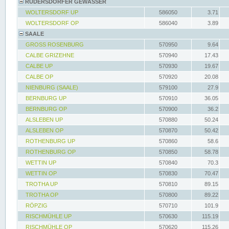
RÜDERSDORFER GEWÄSSER
WOLTERSDORF UP
586050
3.71
WOLTERSDORF OP
586040
3.89
SAALE
GROSS ROSENBURG
570950
9.64
CALBE GRIZEHNE
570940
17.43
CALBE UP
570930
19.67
CALBE OP
570920
20.08
NIENBURG (SAALE)
579100
27.9
BERNBURG UP
570910
36.05
BERNBURG OP
570900
36.2
ALSLEBEN UP
570880
50.24
ALSLEBEN OP
570870
50.42
ROTHENBURG UP
570860
58.6
ROTHENBURG OP
570850
58.78
WETTIN UP
570840
70.3
WETTIN OP
570830
70.47
TROTHA UP
570810
89.15
TROTHA OP
570800
89.22
RÖPZIG
570710
101.9
RISCHMÜHLE UP
570630
115.19
RISCHMÜHLE OP
570620
115.26