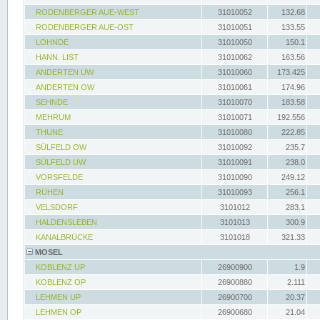
RODENBERGER AUE-WEST
31010052
132.68
RODENBERGER AUE-OST
31010051
133.55
LOHNDE
31010050
150.1
HANN. LIST
31010062
163.56
ANDERTEN UW
31010060
173.425
ANDERTEN OW
31010061
174.96
SEHNDE
31010070
183.58
MEHRUM
31010071
192.556
THUNE
31010080
222.85
SÜLFELD OW
31010092
235.7
SÜLFELD UW
31010091
238.0
VORSFELDE
31010090
249.12
RÜHEN
31010093
256.1
VELSDORF
3101012
283.1
HALDENSLEBEN
3101013
300.9
KANALBRÜCKE
3101018
321.33
MOSEL
KOBLENZ UP
26900900
1.9
KOBLENZ OP
26900880
2.111
LEHMEN UP
26900700
20.37
LEHMEN OP
26900680
21.04