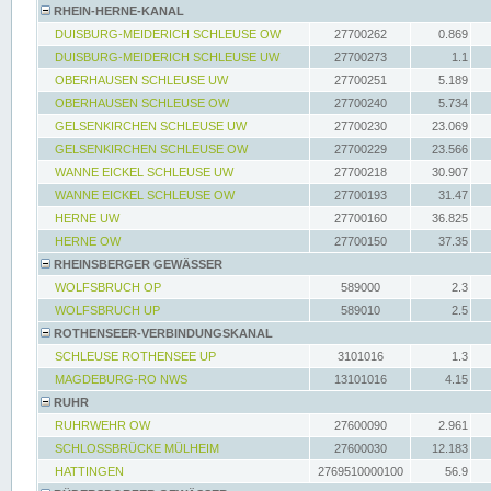
RHEIN-HERNE-KANAL
DUISBURG-MEIDERICH SCHLEUSE OW
27700262
0.869
DUISBURG-MEIDERICH SCHLEUSE UW
27700273
1.1
OBERHAUSEN SCHLEUSE UW
27700251
5.189
OBERHAUSEN SCHLEUSE OW
27700240
5.734
GELSENKIRCHEN SCHLEUSE UW
27700230
23.069
GELSENKIRCHEN SCHLEUSE OW
27700229
23.566
WANNE EICKEL SCHLEUSE UW
27700218
30.907
WANNE EICKEL SCHLEUSE OW
27700193
31.47
HERNE UW
27700160
36.825
HERNE OW
27700150
37.35
RHEINSBERGER GEWÄSSER
WOLFSBRUCH OP
589000
2.3
WOLFSBRUCH UP
589010
2.5
ROTHENSEER-VERBINDUNGSKANAL
SCHLEUSE ROTHENSEE UP
3101016
1.3
MAGDEBURG-RO NWS
13101016
4.15
RUHR
RUHRWEHR OW
27600090
2.961
SCHLOSSBRÜCKE MÜLHEIM
27600030
12.183
HATTINGEN
2769510000100
56.9