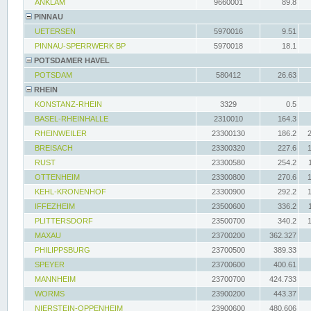
ANKLAM
9660001
89.8
PINNAU
UETERSEN
5970016
9.51
PINNAU-SPERRWERK BP
5970018
18.1
POTSDAMER HAVEL
POTSDAM
580412
26.63
RHEIN
KONSTANZ-RHEIN
3329
0.5
BASEL-RHEINHALLE
2310010
164.3
RHEINWEILER
23300130
186.2
BREISACH
23300320
227.6
RUST
23300580
254.2
OTTENHEIM
23300800
270.6
KEHL-KRONENHOF
23300900
292.2
IFFEZHEIM
23500600
336.2
PLITTERSDORF
23500700
340.2
MAXAU
23700200
362.327
PHILIPPSBURG
23700500
389.33
SPEYER
23700600
400.61
MANNHEIM
23700700
424.733
WORMS
23900200
443.37
NIERSTEIN-OPPENHEIM
23900600
480.606