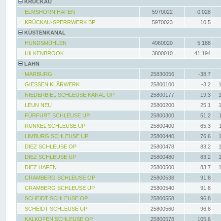
KRÜCKAU
ELMSHORN HAFEN
5970022
0.028
KRÜCKAU-SPERRWERK BP
5970023
10.5
KÜSTENKANAL
HUNDSMÜHLEN
4960020
5.188
HILKENBROOK
3800010
41.194
LAHN
MARBURG
25830056
-38.7
GIESSEN KLÄRWERK
25800100
-3.2
NIEDERBIEL SCHLEUSE KANAL OP
25800177
19.3
LEUN NEU
25800200
25.1
FÜRFURT SCHLEUSE UP
25800300
51.2
RUNKEL SCHLEUSE UP
25800400
65.3
LIMBURG SCHLEUSE UP
25800440
76.6
DIEZ SCHLEUSE OP
25800478
83.2
DIEZ SCHLEUSE UP
25800480
83.2
DIEZ HAFEN
25800500
83.7
CRAMBERG SCHLEUSE OP
25800538
91.8
CRAMBERG SCHLEUSE UP
25800540
91.8
SCHEIDT SCHLEUSE OP
25800558
96.8
SCHEIDT SCHLEUSE UP
25800560
96.8
KALKOFEN SCHLEUSE OP
25800578
105.6