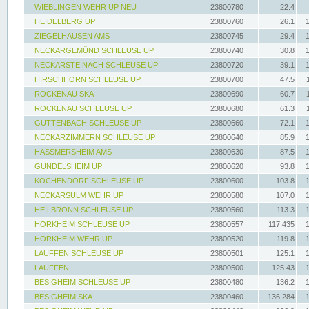
WIEBLINGEN WEHR UP NEU
23800780
22.4
HEIDELBERG UP
23800760
26.1
ZIEGELHAUSEN AMS
23800745
29.4
NECKARGEMÜND SCHLEUSE UP
23800740
30.8
NECKARSTEINACH SCHLEUSE UP
23800720
39.1
HIRSCHHORN SCHLEUSE UP
23800700
47.5
ROCKENAU SKA
23800690
60.7
ROCKENAU SCHLEUSE UP
23800680
61.3
GUTTENBACH SCHLEUSE UP
23800660
72.1
NECKARZIMMERN SCHLEUSE UP
23800640
85.9
HASSMERSHEIM AMS
23800630
87.5
GUNDELSHEIM UP
23800620
93.8
KOCHENDORF SCHLEUSE UP
23800600
103.8
NECKARSULM WEHR UP
23800580
107.0
HEILBRONN SCHLEUSE UP
23800560
113.3
HORKHEIM SCHLEUSE UP
23800557
117.435
HORKHEIM WEHR UP
23800520
119.8
LAUFFEN SCHLEUSE UP
23800501
125.1
LAUFFEN
23800500
125.43
BESIGHEIM SCHLEUSE UP
23800480
136.2
BESIGHEIM SKA
23800460
136.284