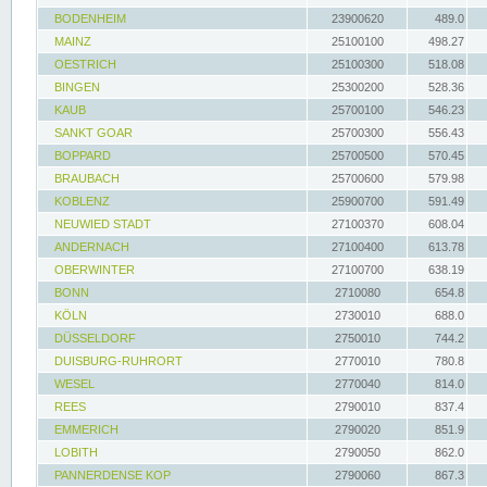
BODENHEIM
23900620
489.0
MAINZ
25100100
498.27
OESTRICH
25100300
518.08
BINGEN
25300200
528.36
KAUB
25700100
546.23
SANKT GOAR
25700300
556.43
BOPPARD
25700500
570.45
BRAUBACH
25700600
579.98
KOBLENZ
25900700
591.49
NEUWIED STADT
27100370
608.04
ANDERNACH
27100400
613.78
OBERWINTER
27100700
638.19
BONN
2710080
654.8
KÖLN
2730010
688.0
DÜSSELDORF
2750010
744.2
DUISBURG-RUHRORT
2770010
780.8
WESEL
2770040
814.0
REES
2790010
837.4
EMMERICH
2790020
851.9
LOBITH
2790050
862.0
PANNERDENSE KOP
2790060
867.3