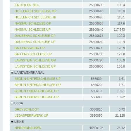
KALKOFEN NEU
25800600
106.4
HOLLERICH SCHLEUSE OP
25800618
113.0
HOLLERICH SCHLEUSE UP
25800620
113.1
NASSAU SCHLEUSE OP
25800638
117.6
NASSAU SCHLEUSE UP
25800640
117.643
DAUSENAU SCHLEUSE OP
25800678
122.3
DAUSENAU SCHLEUSE UP
25800680
122.4
BAD EMS WEHR OP
25800690
125.9
BAD EMS SCHLEUSE UP
25800700
127.0
LAHNSTEIN SCHLEUSE OP
25800798
135.9
LAHNSTEIN SCHLEUSE UP
25800800
136.0
LANDWEHRKANAL
BERLIN-UNTERSCHLEUSE UP
586630
1.61
BERLIN-UNTERSCHLEUSE OP
586620
1.71
BERLIN-OBERSCHLEUSE UP
586610
10.51
BERLIN-OBERSCHLEUSE OP
586600
10.62
LEDA
DREYSCHLOOT
3880010
0.73
LEDASPERRWERK UP
3880050
21.125
LEINE
HERRENHAUSEN
48800108
25.12