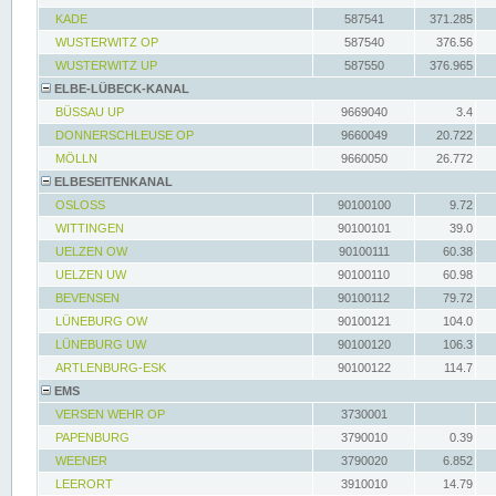
KADE
587541
371.285
WUSTERWITZ OP
587540
376.56
WUSTERWITZ UP
587550
376.965
ELBE-LÜBECK-KANAL
BÜSSAU UP
9669040
3.4
DONNERSCHLEUSE OP
9660049
20.722
MÖLLN
9660050
26.772
ELBESEITENKANAL
OSLOSS
90100100
9.72
WITTINGEN
90100101
39.0
UELZEN OW
90100111
60.38
UELZEN UW
90100110
60.98
BEVENSEN
90100112
79.72
LÜNEBURG OW
90100121
104.0
LÜNEBURG UW
90100120
106.3
ARTLENBURG-ESK
90100122
114.7
EMS
VERSEN WEHR OP
3730001
PAPENBURG
3790010
0.39
WEENER
3790020
6.852
LEERORT
3910010
14.79