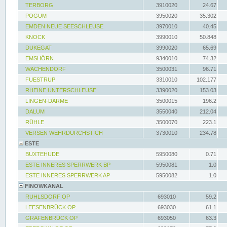
TERBORG
3910020
24.67
POGUM
3950020
35.302
EMDEN NEUE SEESCHLEUSE
3970010
40.45
KNOCK
3990010
50.848
DUKEGAT
3990020
65.69
EMSHÖRN
9340010
74.32
WACHENDORF
3500031
96.71
FUESTRUP
3310010
102.177
RHEINE UNTERSCHLEUSE
3390020
153.03
LINGEN-DARME
3500015
196.2
DALUM
3550040
212.04
RÜHLE
3500070
223.1
VERSEN WEHRDURCHSTICH
3730010
234.78
ESTE
BUXTEHUDE
5950080
0.71
ESTE INNERES SPERRWERK BP
5950081
1.0
ESTE INNERES SPERRWERK AP
5950082
1.0
FINOWKANAL
RUHLSDORF OP
693010
59.2
LEESENBRÜCK OP
693030
61.1
GRAFENBRÜCK OP
693050
63.3