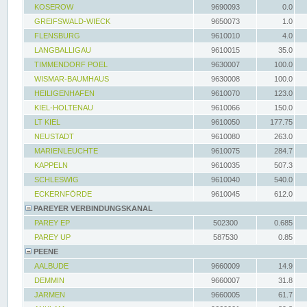
KOSEROW
9690093
0.0
GREIFSWALD-WIECK
9650073
1.0
FLENSBURG
9610010
4.0
LANGBALLIGAU
9610015
35.0
TIMMENDORF POEL
9630007
100.0
WISMAR-BAUMHAUS
9630008
100.0
HEILIGENHAFEN
9610070
123.0
KIEL-HOLTENAU
9610066
150.0
LT KIEL
9610050
177.75
NEUSTADT
9610080
263.0
MARIENLEUCHTE
9610075
284.7
KAPPELN
9610035
507.3
SCHLESWIG
9610040
540.0
ECKERNFÖRDE
9610045
612.0
PAREYER VERBINDUNGSKANAL
PAREY EP
502300
0.685
PAREY UP
587530
0.85
PEENE
AALBUDE
9660009
14.9
DEMMIN
9660007
31.8
JARMEN
9660005
61.7