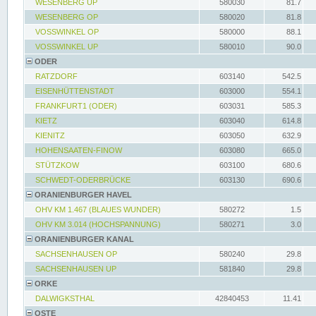
WESENBERG UP
580030
81.7
WESENBERG OP
580020
81.8
VOSSWINKEL OP
580000
88.1
VOSSWINKEL UP
580010
90.0
ODER
RATZDORF
603140
542.5
EISENHÜTTENSTADT
603000
554.1
FRANKFURT1 (ODER)
603031
585.3
KIETZ
603040
614.8
KIENITZ
603050
632.9
HOHENSAATEN-FINOW
603080
665.0
STÜTZKOW
603100
680.6
SCHWEDT-ODERBRÜCKE
603130
690.6
ORANIENBURGER HAVEL
OHV KM 1.467 (BLAUES WUNDER)
580272
1.5
OHV KM 3.014 (HOCHSPANNUNG)
580271
3.0
ORANIENBURGER KANAL
SACHSENHAUSEN OP
580240
29.8
SACHSENHAUSEN UP
581840
29.8
ORKE
DALWIGKSTHAL
42840453
11.41
OSTE