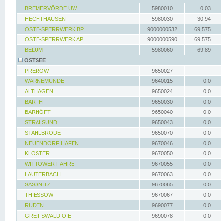
BREMERVÖRDE UW
5980010
0.03
HECHTHAUSEN
5980030
30.94
OSTE-SPERRWERK BP
9000000532
69.575
OSTE-SPERRWERK AP
9000000590
69.575
BELUM
5980060
69.89
OSTSEE
PREROW
9650027
WARNEMÜNDE
9640015
0.0
ALTHAGEN
9650024
0.0
BARTH
9650030
0.0
BARHÖFT
9650040
0.0
STRALSUND
9650043
0.0
STAHLBRODE
9650070
0.0
NEUENDORF HAFEN
9670046
0.0
KLOSTER
9670050
0.0
WITTOWER FÄHRE
9670055
0.0
LAUTERBACH
9670063
0.0
SASSNITZ
9670065
0.0
THIESSOW
9670067
0.0
RUDEN
9690077
0.0
GREIFSWALD OIE
9690078
0.0