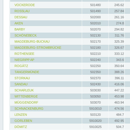
VOCKERODE
501480
245.62
ROSSLAU
501490
257.84
DESSAU
502000
261.16
AKEN
502010
274.8
BARBY
502070
294.82
SCHÖNEBECK
502130
311.76
MAGDEBURG-BUCKAU
502170
325.39
MAGDEBURG-STROMBRÜCKE
502180
326.67
ROTHENSEE
502210
333.12
NIEGRIPP AP
502240
343.6
ROGÄTZ
502250
350.64
TANGERMÜNDE
502350
388.26
STORKAU
502370
396.11
SANDAU
502430
416.06
SCHARLEUK
503030
447.22
WITTENBERGE
503050
453.98
MÜGGENDORF
503070
463.94
SCHNACKENBURG
5910010
474.56
LENZEN
503120
484.7
GORLEBEN
5910020
492.95
DÖMITZ
5910025
504.7