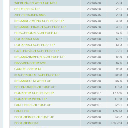
WIEBLINGEN WEHR UP NEU
23800780
22.4
HEIDELBERG UP
23800760
26.1
ZIEGELHAUSEN AMS
23800745
29.4
NECKARGEMÜND SCHLEUSE UP
23800740
30.8
NECKARSTEINACH SCHLEUSE UP
23800720
39.1
HIRSCHHORN SCHLEUSE UP
23800700
47.5
ROCKENAU SKA
23800690
60.7
ROCKENAU SCHLEUSE UP
23800680
61.3
GUTTENBACH SCHLEUSE UP
23800660
72.1
NECKARZIMMERN SCHLEUSE UP
23800640
85.9
HASSMERSHEIM AMS
23800630
87.5
GUNDELSHEIM UP
23800620
93.8
KOCHENDORF SCHLEUSE UP
23800600
103.8
NECKARSULM WEHR UP
23800580
107.0
HEILBRONN SCHLEUSE UP
23800560
113.3
HORKHEIM SCHLEUSE UP
23800557
117.435
HORKHEIM WEHR UP
23800520
119.8
LAUFFEN SCHLEUSE UP
23800501
125.1
LAUFFEN
23800500
125.43
BESIGHEIM SCHLEUSE UP
23800480
136.2
BESIGHEIM SKA
23800460
136.284