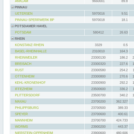
ANKLAM
9660001
89.8
PINNAU
UETERSEN
5970016
9.51
PINNAU-SPERRWERK BP
5970018
18.1
POTSDAMER HAVEL
POTSDAM
580412
26.63
RHEIN
KONSTANZ-RHEIN
3329
0.5
BASEL-RHEINHALLE
2310010
164.3
RHEINWEILER
23300130
186.2
BREISACH
23300320
227.6
RUST
23300580
254.2
OTTENHEIM
23300800
270.6
KEHL-KRONENHOF
23300900
292.2
IFFEZHEIM
23500600
336.2
PLITTERSDORF
23500700
340.2
MAXAU
23700200
362.327
PHILIPPSBURG
23700500
389.33
SPEYER
23700600
400.61
MANNHEIM
23700700
424.733
WORMS
23900200
443.37
NIERSTEIN-OPPENHEIM
23900600
480.606