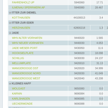
FAHRENHOLZ UP
5940060
17.71
ILMENAU SPERRWERK AP
5940080
28.467
ITTER ZUR DIEMEL
KOTTHAUSEN
44100013
3.4
ITTER ZUR EDER
HERZHAUSEN
42800218
1.3
JADE
WHV ALTER VORHAFEN
9440020
1.565
WHV NEUER VORHAFEN
9440030
4.053
JADE-WESER-PORT
9430050
11.6
HOOKSIELPLATE
9430020
18.098
SCHILLIG
9430030
24.137
MELLUMPLATE
9420010
31.13
WANGEROOGE OST
9420020
34.999
WANGEROOGE NORD
9420030
41.049
WANGEROOGE WEST
9420040
43.208
KLEINES HAFF
WOLGAST
9650080
0.0
KARNIN
9690084
0.0
KARLSHAGEN
9690085
0.0
UECKERMÜNDE
9690088
0.0