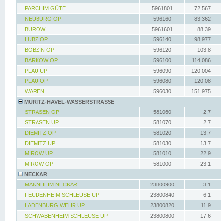
PARCHIM GÜTE
5961801
72.567
NEUBURG OP
596160
83.362
BUROW
5961601
88.39
LÜBZ OP
596140
98.977
BOBZIN OP
596120
103.8
BARKOW OP
596100
114.086
PLAU UP
596090
120.004
PLAU OP
596080
120.08
WAREN
596030
151.975
MÜRITZ-HAVEL-WASSERSTRASSE
STRASEN OP
581060
2.7
STRASEN UP
581070
2.7
DIEMITZ OP
581020
13.7
DIEMITZ UP
581030
13.7
MIROW UP
581010
22.9
MIROW OP
581000
23.1
NECKAR
MANNHEIM NECKAR
23800900
3.1
FEUDENHEIM SCHLEUSE UP
23800840
6.1
LADENBURG WEHR UP
23800820
11.9
SCHWABENHEIM SCHLEUSE UP
23800800
17.6