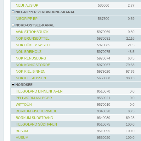
NEUHAUS UP
585860
2.77
NIEGRIPPER VERBINDUNGSKANAL
NIEGRIPP BP
587500
0.59
NORD-OSTSEE-KANAL
AWK STROHBRÜCK
5970069
0.89
NOK BRUNSBÜTTEL
5970091
2.116
NOK DÜKERSWISCH
5970085
21.5
NOK BREIHOLZ
5970075
48.5
NOK RENDSBURG
5970074
63.5
NOK KÖNIGSFÖRDE
5970067
79.63
NOK KIEL BINNEN
5979020
97.76
NOK KIEL AUSSEN
5650068
98.13
NORDSEE
HELGOLAND BINNENHAFEN
9510070
0.0
PELLWORM ANLEGER
9550021
0.0
WITTDÜN
9570010
0.0
BORKUM FISCHERBALJE
9340020
83.5
BORKUM SÜDSTRAND
9340030
89.23
HELGOLAND SÜDHAFEN
9510075
100.0
BÜSUM
9510095
100.0
HUSUM
9530020
100.0