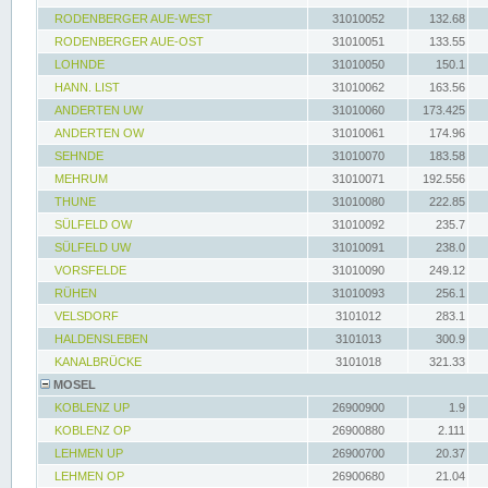
RODENBERGER AUE-WEST
31010052
132.68
RODENBERGER AUE-OST
31010051
133.55
LOHNDE
31010050
150.1
HANN. LIST
31010062
163.56
ANDERTEN UW
31010060
173.425
ANDERTEN OW
31010061
174.96
SEHNDE
31010070
183.58
MEHRUM
31010071
192.556
THUNE
31010080
222.85
SÜLFELD OW
31010092
235.7
SÜLFELD UW
31010091
238.0
VORSFELDE
31010090
249.12
RÜHEN
31010093
256.1
VELSDORF
3101012
283.1
HALDENSLEBEN
3101013
300.9
KANALBRÜCKE
3101018
321.33
MOSEL
KOBLENZ UP
26900900
1.9
KOBLENZ OP
26900880
2.111
LEHMEN UP
26900700
20.37
LEHMEN OP
26900680
21.04