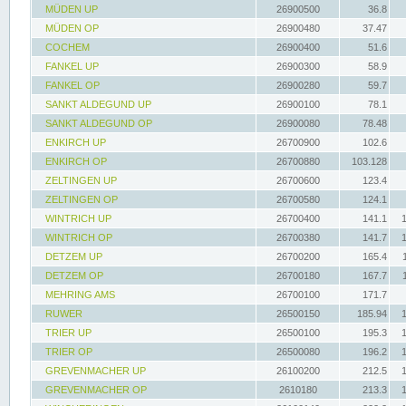
MÜDEN UP
26900500
36.8
MÜDEN OP
26900480
37.47
COCHEM
26900400
51.6
FANKEL UP
26900300
58.9
FANKEL OP
26900280
59.7
SANKT ALDEGUND UP
26900100
78.1
SANKT ALDEGUND OP
26900080
78.48
ENKIRCH UP
26700900
102.6
ENKIRCH OP
26700880
103.128
ZELTINGEN UP
26700600
123.4
ZELTINGEN OP
26700580
124.1
WINTRICH UP
26700400
141.1
WINTRICH OP
26700380
141.7
DETZEM UP
26700200
165.4
DETZEM OP
26700180
167.7
MEHRING AMS
26700100
171.7
RUWER
26500150
185.94
TRIER UP
26500100
195.3
TRIER OP
26500080
196.2
GREVENMACHER UP
26100200
212.5
GREVENMACHER OP
2610180
213.3