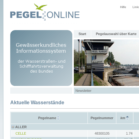
Hilfe
Link
Start
Pegelauswahl über Karte
Newsletter
Aktuelle Wasserstände
Pegelname
Pegelnummer
km
ALLER
CELLE
48300105
1.74