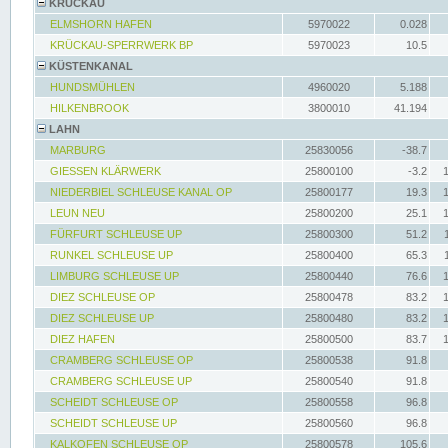
KRÜCKAU
ELMSHORN HAFEN
5970022
0.028
KRÜCKAU-SPERRWERK BP
5970023
10.5
KÜSTENKANAL
HUNDSMÜHLEN
4960020
5.188
HILKENBROOK
3800010
41.194
LAHN
MARBURG
25830056
-38.7
GIESSEN KLÄRWERK
25800100
-3.2
NIEDERBIEL SCHLEUSE KANAL OP
25800177
19.3
LEUN NEU
25800200
25.1
FÜRFURT SCHLEUSE UP
25800300
51.2
RUNKEL SCHLEUSE UP
25800400
65.3
LIMBURG SCHLEUSE UP
25800440
76.6
DIEZ SCHLEUSE OP
25800478
83.2
DIEZ SCHLEUSE UP
25800480
83.2
DIEZ HAFEN
25800500
83.7
CRAMBERG SCHLEUSE OP
25800538
91.8
CRAMBERG SCHLEUSE UP
25800540
91.8
SCHEIDT SCHLEUSE OP
25800558
96.8
SCHEIDT SCHLEUSE UP
25800560
96.8
KALKOFEN SCHLEUSE OP
25800578
105.6