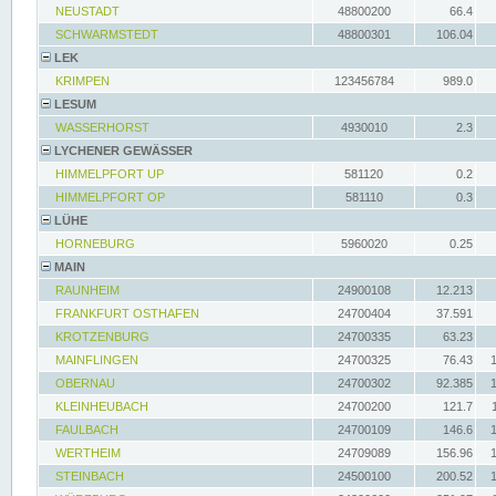
NEUSTADT
48800200
66.4
SCHWARMSTEDT
48800301
106.04
LEK
KRIMPEN
123456784
989.0
LESUM
WASSERHORST
4930010
2.3
LYCHENER GEWÄSSER
HIMMELPFORT UP
581120
0.2
HIMMELPFORT OP
581110
0.3
LÜHE
HORNEBURG
5960020
0.25
MAIN
RAUNHEIM
24900108
12.213
FRANKFURT OSTHAFEN
24700404
37.591
KROTZENBURG
24700335
63.23
MAINFLINGEN
24700325
76.43
OBERNAU
24700302
92.385
KLEINHEUBACH
24700200
121.7
FAULBACH
24700109
146.6
WERTHEIM
24709089
156.96
STEINBACH
24500100
200.52