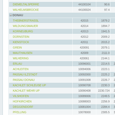
DIEMELTALSPERRE
44100104
90.6
WILHELMSBRÜCKE
44100024
97.4
DONAU
THEBNERSTRASSL
42015
1879.2
WILDUNGSMAUER
42014
1894.7
KORNEUBURG
42013
1941.5
DÜRNSTEIN
42012
2009.2
KIENSTOCK
42011
2015.2
GREIN
420091
2079.1
MAUTHAUSEN
42009
2111.0
WILHERING
420061
2144.1
ERLAU
10096001
2214.5
ACHLEITEN
10094006
2223.1
PASSAU ILZSTADT
10092000
2225.2
PASSAU DONAU
10091008
2226.7
KACHLET SCHLEUSE UP
10090708
2230.3
KACHLET WEHR UP
10090408
2230.724
VILSHOFEN
10089006
2249.5
HOFKIRCHEN
10088003
2256.9
DEGGENDORF
10081004
2284.4
PFELLING
10078000
2305.5