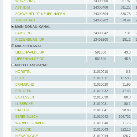
WÜRZBURG
24300600
251.97
ASTHEIM
24300406
311.22
SCHWEINFURT NEUER HAFEN
24300304
330.78
TRUNSTADT
24300202
378.44
MAIN-DONAU-KANAL
BAMBERG
24300042
7.31
RIEDENBURG_UP
13409200
151.2
MALZER KANAL
LIEBENWALDE UP
581550
43.3
LIEBENWALDE OP
581540
45.3
MITTELLANDKANAL
HÖRSTEL
31010010
0.6
RECKE
31010011
12.595
BRAMSCHE
31010020
31.95
BROXTEN
31010032
47.43
BAD ESSEN
31010030
60.8
LÜBBECKE
31010031
80.1
HAHLEN
31010041
98.09
BERENBUSCH
31010042
106.732
WARBER GRABEN
31010040
111.75
RUSBEND
31010043
112.16
NIENBRÜGGE
31010044
126.7