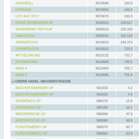
DAGEBÜLL
9570040
100.0
HÖRNUM
9570050
100.0
LIST AUF SYLT
9570070
100.0
EIDER-SPERRWERK AP
9530010
109.617
NORDERNEY RIFFGAT
9360010
159.333
LANGEOOG
9390010
182.129
SPIEKEROOG
9410010
194.374
ZEHNERLOCH
9510010
733.0
MITTELGRUND
9510132
733.7
SCHARHÖRN
9510060
745.0
BAKE A
9510063
755.7
BAKE Z
9510066
755.9
OBERE HAVEL-WASSERSTRASSE
BISCHOFSWERDER UP
581530
4.2
BISCHOFSWERDER OP
581520
4.5
ZEHDENICK UP
580170
15.8
ZEHDENICK OP
580160
16.1
BREDEREICHE UP
580090
47.6
BREDEREICHE OP
580080
48.0
FÜRSTENBERG UP
580070
60.7
FÜRSTENBERG OP
580060
60.8