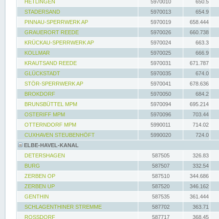
HETLINGEN
5970010
650.5
STADERSAND
5970013
654.9
PINNAU-SPERRWERK AP
5970019
658.444
GRAUERORT REEDE
5970026
660.738
KRÜCKAU-SPERRWERK AP
5970024
663.3
KOLLMAR
5970025
666.9
KRAUTSAND REEDE
5970031
671.787
GLÜCKSTADT
5970035
674.0
STÖR-SPERRWERK AP
5970041
678.636
BROKDORF
5970050
684.2
BRUNSBÜTTEL MPM
5970094
695.214
OSTERIFF MPM
5970096
703.44
OTTERNDORF MPM
5990011
714.02
CUXHAVEN STEUBENHÖFT
5990020
724.0
ELBE-HAVEL-KANAL
DETERSHAGEN
587505
326.83
BURG
587507
332.54
ZERBEN OP
587510
344.686
ZERBEN UP
587520
346.162
GENTHIN
587535
361.444
SCHLAGENTHINER STREMME
587702
363.71
ROSSDORF
587717
368.45