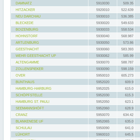
DAMNATZ
5910030
509.35
HITZACKER
5920010
522.639
NEU DARCHAU
5930010
536.385
BLECKEDE
5930020
549.633
BOIZENBURG
5930033
558.534
HOHNSTORF
5930040
568.987
ARTLENBURG
5930050
573.86
GEESTHACHT
5930060
583.393
WEHR GEESTHACHT UP
5930062
585.99
ALTENGAMME
5930070
588.787
ZOLLENSPIEKER
5930090
598.159
OVER
5950010
605.273
BUNTHAUS
5952020
609.9
HAMBURG-HARBURG
5952025
615.0
SCHÖPFSTELLE
5952030
615.3
HAMBURG ST. PAULI
5952050
623.1
SEEMANNSHÖFT
5952060
628.9
CRANZ
5950070
634.42
BLANKENESE UF
5952065
635.0
SCHULAU
5950090
641.0
LÜHORT
5960010
645.5