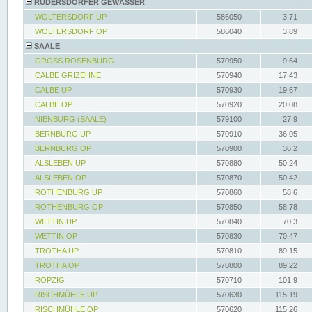
RÜDERSDORFER GEWÄSSER
WOLTERSDORF UP
586050
3.71
WOLTERSDORF OP
586040
3.89
SAALE
GROSS ROSENBURG
570950
9.64
CALBE GRIZEHNE
570940
17.43
CALBE UP
570930
19.67
CALBE OP
570920
20.08
NIENBURG (SAALE)
579100
27.9
BERNBURG UP
570910
36.05
BERNBURG OP
570900
36.2
ALSLEBEN UP
570880
50.24
ALSLEBEN OP
570870
50.42
ROTHENBURG UP
570860
58.6
ROTHENBURG OP
570850
58.78
WETTIN UP
570840
70.3
WETTIN OP
570830
70.47
TROTHA UP
570810
89.15
TROTHA OP
570800
89.22
RÖPZIG
570710
101.9
RISCHMÜHLE UP
570630
115.19
RISCHMÜHLE OP
570620
115.26