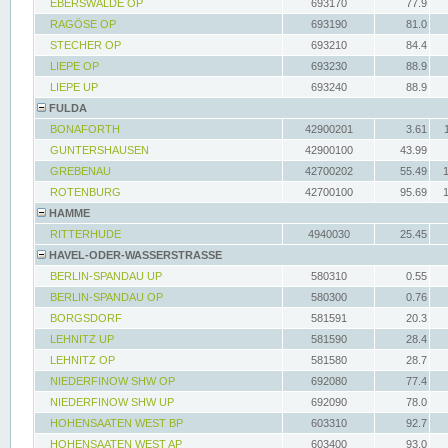
EBERSWALDE OP
693170
77.9
RAGÖSE OP
693190
81.0
STECHER OP
693210
84.4
LIEPE OP
693230
88.9
LIEPE UP
693240
88.9
FULDA
BONAFORTH
42900201
3.61
GUNTERSHAUSEN
42900100
43.99
GREBENAU
42700202
55.49
ROTENBURG
42700100
95.69
HAMME
RITTERHUDE
4940030
25.45
HAVEL-ODER-WASSERSTRASSE
BERLIN-SPANDAU UP
580310
0.55
BERLIN-SPANDAU OP
580300
0.76
BORGSDORF
581591
20.3
LEHNITZ UP
581590
28.4
LEHNITZ OP
581580
28.7
NIEDERFINOW SHW OP
692080
77.4
NIEDERFINOW SHW UP
692090
78.0
HOHENSAATEN WEST BP
603310
92.7
HOHENSAATEN WEST AP
603400
93.0