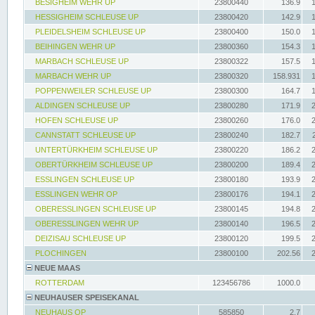
BESIGHEIM WEHR UP
23800440
136.9
HESSIGHEIM SCHLEUSE UP
23800420
142.9
PLEIDELSHEIM SCHLEUSE UP
23800400
150.0
BEIHINGEN WEHR UP
23800360
154.3
MARBACH SCHLEUSE UP
23800322
157.5
MARBACH WEHR UP
23800320
158.931
POPPENWEILER SCHLEUSE UP
23800300
164.7
ALDINGEN SCHLEUSE UP
23800280
171.9
HOFEN SCHLEUSE UP
23800260
176.0
CANNSTATT SCHLEUSE UP
23800240
182.7
UNTERTÜRKHEIM SCHLEUSE UP
23800220
186.2
OBERTÜRKHEIM SCHLEUSE UP
23800200
189.4
ESSLINGEN SCHLEUSE UP
23800180
193.9
ESSLINGEN WEHR OP
23800176
194.1
OBERESSLINGEN SCHLEUSE UP
23800145
194.8
OBERESSLINGEN WEHR UP
23800140
196.5
DEIZISAU SCHLEUSE UP
23800120
199.5
PLOCHINGEN
23800100
202.56
NEUE MAAS
ROTTERDAM
123456786
1000.0
NEUHAUSER SPEISEKANAL
NEUHAUS OP
585850
2.7