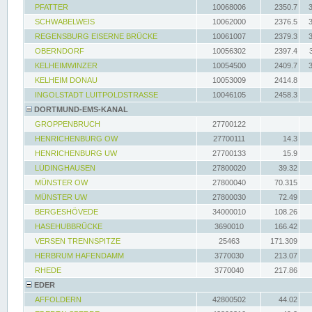
PFATTER
10068006
2350.7
SCHWABELWEIS
10062000
2376.5
REGENSBURG EISERNE BRÜCKE
10061007
2379.3
OBERNDORF
10056302
2397.4
KELHEIMWINZER
10054500
2409.7
KELHEIM DONAU
10053009
2414.8
INGOLSTADT LUITPOLDSTRASSE
10046105
2458.3
DORTMUND-EMS-KANAL
GROPPENBRUCH
27700122
HENRICHENBURG OW
27700111
14.3
HENRICHENBURG UW
27700133
15.9
LÜDINGHAUSEN
27800020
39.32
MÜNSTER OW
27800040
70.315
MÜNSTER UW
27800030
72.49
BERGESHÖVEDE
34000010
108.26
HASEHUBBRÜCKE
3690010
166.42
VERSEN TRENNSPITZE
25463
171.309
HERBRUM HAFENDAMM
3770030
213.07
RHEDE
3770040
217.86
EDER
AFFOLDERN
42800502
44.02