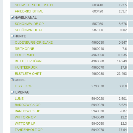
SCHWEDT SCHLEUSE BP
603410
123.5
FRIEDRICHSTHAL
603420
133.7
HAVELKANAL
SCHÖNWALDE OP
587050
8.676
SCHÖNWALDE UP
587060
9.002
HUNTE
OLDENBURG-DRIELAKE
4960030
0.547
REITHÖRNE
4960040
7.6
HOLLERSIEL
4960050
11.535
BUTTELERHÖRNE
4960060
14.249
HUNTEBRÜCK
4960070
17.8
ELSFLETH OHRT
4960080
21.493
IJSSEL
IJSSELKOP
2790070
880.0
ILMENAU
LÜNE
5940020
1.501
BARDOWICK OP
5940029
5.624
BARDOWICK UP
5940030
5.687
WITTORF OP
5940049
12.2
WITTORF UP
5940050
12.3
FAHRENHOLZ OP
5940070
17.64