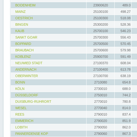
BODENHEIM
23900620
489.0
MAINZ
25100100
498.27
OESTRICH
25100300
518.08
BINGEN
25300200
528.36
KAUB
25700100
546.23
SANKT GOAR
25700300
556.43
BOPPARD
25700500
570.45
BRAUBACH
25700600
579.98
KOBLENZ
25900700
591.49
NEUWIED STADT
27100370
608.04
ANDERNACH
27100400
613.78
OBERWINTER
27100700
638.19
BONN
2710080
654.8
KÖLN
2730010
688.0
DÜSSELDORF
2750010
744.2
DUISBURG-RUHRORT
2770010
780.8
WESEL
2770040
814.0
REES
2790010
837.4
EMMERICH
2790020
851.9
LOBITH
2790050
862.0
PANNERDENSE KOP
2790060
867.3