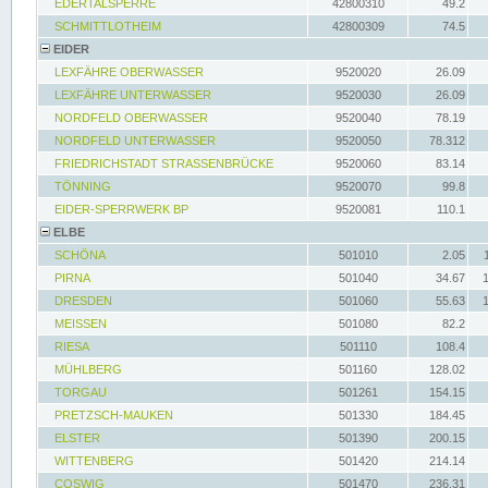
EDERTALSPERRE
42800310
49.2
SCHMITTLOTHEIM
42800309
74.5
EIDER
LEXFÄHRE OBERWASSER
9520020
26.09
LEXFÄHRE UNTERWASSER
9520030
26.09
NORDFELD OBERWASSER
9520040
78.19
NORDFELD UNTERWASSER
9520050
78.312
FRIEDRICHSTADT STRASSENBRÜCKE
9520060
83.14
TÖNNING
9520070
99.8
EIDER-SPERRWERK BP
9520081
110.1
ELBE
SCHÖNA
501010
2.05
PIRNA
501040
34.67
DRESDEN
501060
55.63
MEISSEN
501080
82.2
RIESA
501110
108.4
MÜHLBERG
501160
128.02
TORGAU
501261
154.15
PRETZSCH-MAUKEN
501330
184.45
ELSTER
501390
200.15
WITTENBERG
501420
214.14
COSWIG
501470
236.31