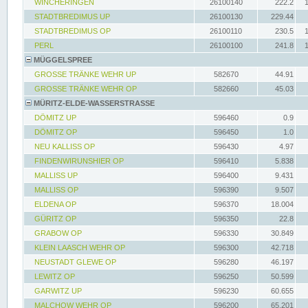
WINCHERINGEN
26100140
222.2
STADTBREDIMUS UP
26100130
229.44
STADTBREDIMUS OP
26100110
230.5
PERL
26100100
241.8
MÜGGELSPREE
GROSSE TRÄNKE WEHR UP
582670
44.91
GROSSE TRÄNKE WEHR OP
582660
45.03
MÜRITZ-ELDE-WASSERSTRASSE
DÖMITZ UP
596460
0.9
DÖMITZ OP
596450
1.0
NEU KALLISS OP
596430
4.97
FINDENWIRUNSHIER OP
596410
5.838
MALLISS UP
596400
9.431
MALLISS OP
596390
9.507
ELDENA OP
596370
18.004
GÜRITZ OP
596350
22.8
GRABOW OP
596330
30.849
KLEIN LAASCH WEHR OP
596300
42.718
NEUSTADT GLEWE OP
596280
46.197
LEWITZ OP
596250
50.599
GARWITZ UP
596230
60.655
MALCHOW WEHR OP
596200
65.201