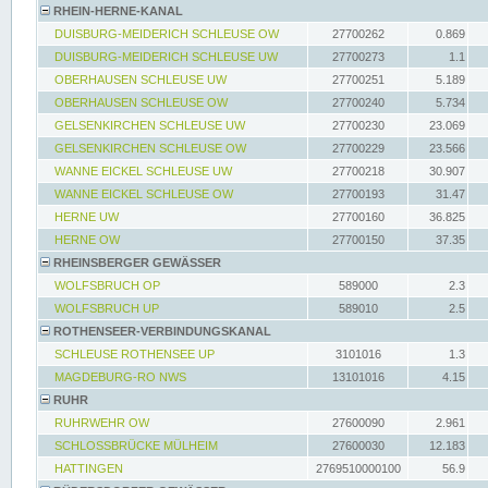
RHEIN-HERNE-KANAL
DUISBURG-MEIDERICH SCHLEUSE OW
27700262
0.869
DUISBURG-MEIDERICH SCHLEUSE UW
27700273
1.1
OBERHAUSEN SCHLEUSE UW
27700251
5.189
OBERHAUSEN SCHLEUSE OW
27700240
5.734
GELSENKIRCHEN SCHLEUSE UW
27700230
23.069
GELSENKIRCHEN SCHLEUSE OW
27700229
23.566
WANNE EICKEL SCHLEUSE UW
27700218
30.907
WANNE EICKEL SCHLEUSE OW
27700193
31.47
HERNE UW
27700160
36.825
HERNE OW
27700150
37.35
RHEINSBERGER GEWÄSSER
WOLFSBRUCH OP
589000
2.3
WOLFSBRUCH UP
589010
2.5
ROTHENSEER-VERBINDUNGSKANAL
SCHLEUSE ROTHENSEE UP
3101016
1.3
MAGDEBURG-RO NWS
13101016
4.15
RUHR
RUHRWEHR OW
27600090
2.961
SCHLOSSBRÜCKE MÜLHEIM
27600030
12.183
HATTINGEN
2769510000100
56.9