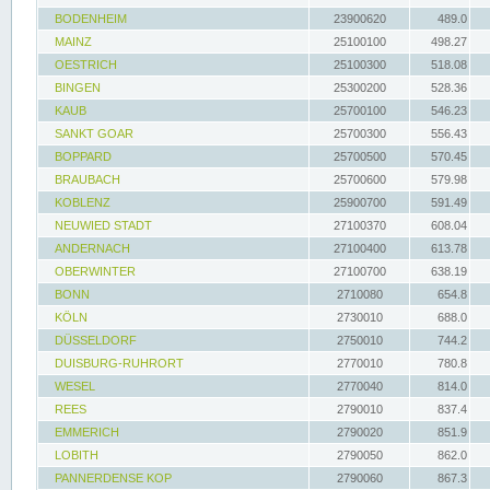
BODENHEIM
23900620
489.0
MAINZ
25100100
498.27
OESTRICH
25100300
518.08
BINGEN
25300200
528.36
KAUB
25700100
546.23
SANKT GOAR
25700300
556.43
BOPPARD
25700500
570.45
BRAUBACH
25700600
579.98
KOBLENZ
25900700
591.49
NEUWIED STADT
27100370
608.04
ANDERNACH
27100400
613.78
OBERWINTER
27100700
638.19
BONN
2710080
654.8
KÖLN
2730010
688.0
DÜSSELDORF
2750010
744.2
DUISBURG-RUHRORT
2770010
780.8
WESEL
2770040
814.0
REES
2790010
837.4
EMMERICH
2790020
851.9
LOBITH
2790050
862.0
PANNERDENSE KOP
2790060
867.3