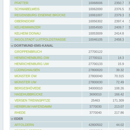
PFATTER
10068006
2350.7
SCHWABELWEIS
10062000
2376.5
REGENSBURG EISERNE BRÜCKE
10061007
2379.3
OBERNDORF
10056302
2397.4
KELHEIMWINZER
10054500
2409.7
KELHEIM DONAU
10053009
2414.8
INGOLSTADT LUITPOLDSTRASSE
10046105
2458.3
DORTMUND-EMS-KANAL
GROPPENBRUCH
27700122
HENRICHENBURG OW
27700111
14.3
HENRICHENBURG UW
27700133
15.9
LÜDINGHAUSEN
27800020
39.32
MÜNSTER OW
27800040
70.315
MÜNSTER UW
27800030
72.49
BERGESHÖVEDE
34000010
108.26
HASEHUBBRÜCKE
3690010
166.42
VERSEN TRENNSPITZE
25463
171.309
HERBRUM HAFENDAMM
3770030
213.07
RHEDE
3770040
217.86
EDER
AFFOLDERN
42800502
44.02