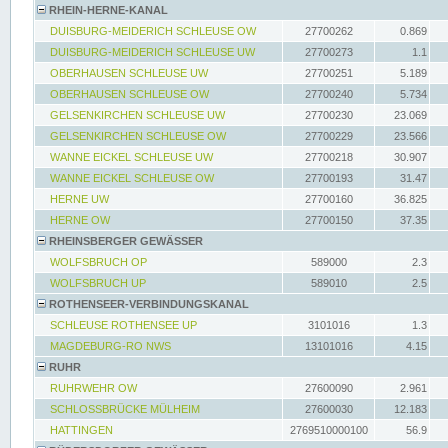
RHEIN-HERNE-KANAL
DUISBURG-MEIDERICH SCHLEUSE OW
27700262
0.869
DUISBURG-MEIDERICH SCHLEUSE UW
27700273
1.1
OBERHAUSEN SCHLEUSE UW
27700251
5.189
OBERHAUSEN SCHLEUSE OW
27700240
5.734
GELSENKIRCHEN SCHLEUSE UW
27700230
23.069
GELSENKIRCHEN SCHLEUSE OW
27700229
23.566
WANNE EICKEL SCHLEUSE UW
27700218
30.907
WANNE EICKEL SCHLEUSE OW
27700193
31.47
HERNE UW
27700160
36.825
HERNE OW
27700150
37.35
RHEINSBERGER GEWÄSSER
WOLFSBRUCH OP
589000
2.3
WOLFSBRUCH UP
589010
2.5
ROTHENSEER-VERBINDUNGSKANAL
SCHLEUSE ROTHENSEE UP
3101016
1.3
MAGDEBURG-RO NWS
13101016
4.15
RUHR
RUHRWEHR OW
27600090
2.961
SCHLOSSBRÜCKE MÜLHEIM
27600030
12.183
HATTINGEN
2769510000100
56.9