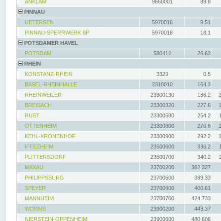
ANKLAM
9660001
89.8
PINNAU
UETERSEN
5970016
9.51
PINNAU-SPERRWERK BP
5970018
18.1
POTSDAMER HAVEL
POTSDAM
580412
26.63
RHEIN
KONSTANZ-RHEIN
3329
0.5
BASEL-RHEINHALLE
2310010
164.3
RHEINWEILER
23300130
186.2
BREISACH
23300320
227.6
RUST
23300580
254.2
OTTENHEIM
23300800
270.6
KEHL-KRONENHOF
23300900
292.2
IFFEZHEIM
23500600
336.2
PLITTERSDORF
23500700
340.2
MAXAU
23700200
362.327
PHILIPPSBURG
23700500
389.33
SPEYER
23700600
400.61
MANNHEIM
23700700
424.733
WORMS
23900200
443.37
NIERSTEIN-OPPENHEIM
23900600
480.606