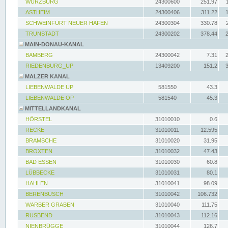
WÜRZBURG
24300600
251.97
ASTHEIM
24300406
311.22
SCHWEINFURT NEUER HAFEN
24300304
330.78
TRUNSTADT
24300202
378.44
MAIN-DONAU-KANAL
BAMBERG
24300042
7.31
RIEDENBURG_UP
13409200
151.2
MALZER KANAL
LIEBENWALDE UP
581550
43.3
LIEBENWALDE OP
581540
45.3
MITTELLANDKANAL
HÖRSTEL
31010010
0.6
RECKE
31010011
12.595
BRAMSCHE
31010020
31.95
BROXTEN
31010032
47.43
BAD ESSEN
31010030
60.8
LÜBBECKE
31010031
80.1
HAHLEN
31010041
98.09
BERENBUSCH
31010042
106.732
WARBER GRABEN
31010040
111.75
RUSBEND
31010043
112.16
NIENBRÜGGE
31010044
126.7