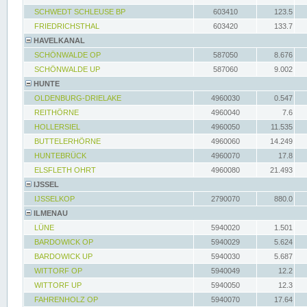
SCHWEDT SCHLEUSE BP
603410
123.5
FRIEDRICHSTHAL
603420
133.7
HAVELKANAL
SCHÖNWALDE OP
587050
8.676
SCHÖNWALDE UP
587060
9.002
HUNTE
OLDENBURG-DRIELAKE
4960030
0.547
REITHÖRNE
4960040
7.6
HOLLERSIEL
4960050
11.535
BUTTELERHÖRNE
4960060
14.249
HUNTEBRÜCK
4960070
17.8
ELSFLETH OHRT
4960080
21.493
IJSSEL
IJSSELKOP
2790070
880.0
ILMENAU
LÜNE
5940020
1.501
BARDOWICK OP
5940029
5.624
BARDOWICK UP
5940030
5.687
WITTORF OP
5940049
12.2
WITTORF UP
5940050
12.3
FAHRENHOLZ OP
5940070
17.64