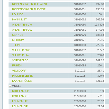
RODENBERGER AUE-WEST
31010052
132.68
RODENBERGER AUE-OST
31010051
133.55
LOHNDE
31010050
150.1
HANN. LIST
31010062
163.56
ANDERTEN UW
31010060
173.425
ANDERTEN OW
31010061
174.96
SEHNDE
31010070
183.58
MEHRUM
31010071
192.556
THUNE
31010080
222.85
SÜLFELD OW
31010092
235.7
SÜLFELD UW
31010091
238.0
VORSFELDE
31010090
249.12
RÜHEN
31010093
256.1
VELSDORF
3101012
283.1
HALDENSLEBEN
3101013
300.9
KANALBRÜCKE
3101018
321.33
MOSEL
KOBLENZ UP
26900900
1.9
KOBLENZ OP
26900880
2.111
LEHMEN UP
26900700
20.37
LEHMEN OP
26900680
21.04