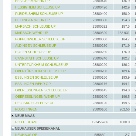
BESIGHEIM WEHR UP
23800440
136.9
HESSIGHEIM SCHLEUSE UP
23800420
142.9
PLEIDELSHEIM SCHLEUSE UP
23800400
150.0
BEIHINGEN WEHR UP
23800360
154.3
MARBACH SCHLEUSE UP
23800322
157.5
MARBACH WEHR UP
23800320
158.931
POPPENWEILER SCHLEUSE UP
23800300
164.7
ALDINGEN SCHLEUSE UP
23800280
171.9
HOFEN SCHLEUSE UP
23800260
176.0
CANNSTATT SCHLEUSE UP
23800240
182.7
UNTERTÜRKHEIM SCHLEUSE UP
23800220
186.2
OBERTÜRKHEIM SCHLEUSE UP
23800200
189.4
ESSLINGEN SCHLEUSE UP
23800180
193.9
ESSLINGEN WEHR OP
23800176
194.1
OBERESSLINGEN SCHLEUSE UP
23800145
194.8
OBERESSLINGEN WEHR UP
23800140
196.5
DEIZISAU SCHLEUSE UP
23800120
199.5
PLOCHINGEN
23800100
202.56
NEUE MAAS
ROTTERDAM
123456786
1000.0
NEUHAUSER SPEISEKANAL
NEUHAUS OP
585850
2.7