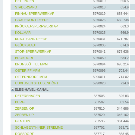
HETLINGEN
5970010
650.5
STADERSAND
5970013
654.9
PINNAU-SPERRWERK AP
5970019
658.444
GRAUERORT REEDE
5970026
660.738
KRÜCKAU-SPERRWERK AP
5970024
663.3
KOLLMAR
5970025
666.9
KRAUTSAND REEDE
5970031
671.787
GLÜCKSTADT
5970035
674.0
STÖR-SPERRWERK AP
5970041
678.636
BROKDORF
5970050
684.2
BRUNSBÜTTEL MPM
5970094
695.214
OSTERIFF MPM
5970096
703.44
OTTERNDORF MPM
5990011
714.02
CUXHAVEN STEUBENHÖFT
5990020
724.0
ELBE-HAVEL-KANAL
DETERSHAGEN
587505
326.83
BURG
587507
332.54
ZERBEN OP
587510
344.686
ZERBEN UP
587520
346.162
GENTHIN
587535
361.444
SCHLAGENTHINER STREMME
587702
363.71
ROSSDORF
587717
368.45