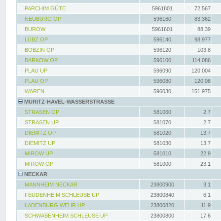
PARCHIM GÜTE
5961801
72.567
NEUBURG OP
596160
83.362
BUROW
5961601
88.39
LÜBZ OP
596140
98.977
BOBZIN OP
596120
103.8
BARKOW OP
596100
114.086
PLAU UP
596090
120.004
PLAU OP
596080
120.08
WAREN
596030
151.975
MÜRITZ-HAVEL-WASSERSTRASSE
STRASEN OP
581060
2.7
STRASEN UP
581070
2.7
DIEMITZ OP
581020
13.7
DIEMITZ UP
581030
13.7
MIROW UP
581010
22.9
MIROW OP
581000
23.1
NECKAR
MANNHEIM NECKAR
23800900
3.1
FEUDENHEIM SCHLEUSE UP
23800840
6.1
LADENBURG WEHR UP
23800820
11.9
SCHWABENHEIM SCHLEUSE UP
23800800
17.6