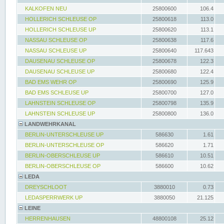
KALKOFEN NEU
25800600
106.4
HOLLERICH SCHLEUSE OP
25800618
113.0
HOLLERICH SCHLEUSE UP
25800620
113.1
NASSAU SCHLEUSE OP
25800638
117.6
NASSAU SCHLEUSE UP
25800640
117.643
DAUSENAU SCHLEUSE OP
25800678
122.3
DAUSENAU SCHLEUSE UP
25800680
122.4
BAD EMS WEHR OP
25800690
125.9
BAD EMS SCHLEUSE UP
25800700
127.0
LAHNSTEIN SCHLEUSE OP
25800798
135.9
LAHNSTEIN SCHLEUSE UP
25800800
136.0
LANDWEHRKANAL
BERLIN-UNTERSCHLEUSE UP
586630
1.61
BERLIN-UNTERSCHLEUSE OP
586620
1.71
BERLIN-OBERSCHLEUSE UP
586610
10.51
BERLIN-OBERSCHLEUSE OP
586600
10.62
LEDA
DREYSCHLOOT
3880010
0.73
LEDASPERRWERK UP
3880050
21.125
LEINE
HERRENHAUSEN
48800108
25.12