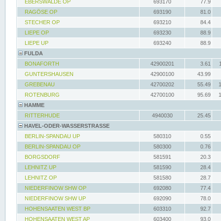
EBERSWALDE OP
693170
77.9
RAGÖSE OP
693190
81.0
STECHER OP
693210
84.4
LIEPE OP
693230
88.9
LIEPE UP
693240
88.9
FULDA
BONAFORTH
42900201
3.61
GUNTERSHAUSEN
42900100
43.99
GREBENAU
42700202
55.49
ROTENBURG
42700100
95.69
HAMME
RITTERHUDE
4940030
25.45
HAVEL-ODER-WASSERSTRASSE
BERLIN-SPANDAU UP
580310
0.55
BERLIN-SPANDAU OP
580300
0.76
BORGSDORF
581591
20.3
LEHNITZ UP
581590
28.4
LEHNITZ OP
581580
28.7
NIEDERFINOW SHW OP
692080
77.4
NIEDERFINOW SHW UP
692090
78.0
HOHENSAATEN WEST BP
603310
92.7
HOHENSAATEN WEST AP
603400
93.0