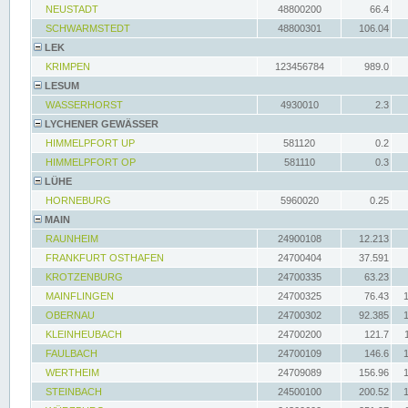
NEUSTADT
48800200
66.4
SCHWARMSTEDT
48800301
106.04
LEK
KRIMPEN
123456784
989.0
LESUM
WASSERHORST
4930010
2.3
LYCHENER GEWÄSSER
HIMMELPFORT UP
581120
0.2
HIMMELPFORT OP
581110
0.3
LÜHE
HORNEBURG
5960020
0.25
MAIN
RAUNHEIM
24900108
12.213
FRANKFURT OSTHAFEN
24700404
37.591
KROTZENBURG
24700335
63.23
MAINFLINGEN
24700325
76.43
OBERNAU
24700302
92.385
KLEINHEUBACH
24700200
121.7
FAULBACH
24700109
146.6
WERTHEIM
24709089
156.96
STEINBACH
24500100
200.52