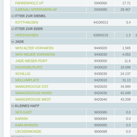
FAHRENHOLZ UP
5940060
17.71
ILMENAU SPERRWERK AP
5940080
28.467
ITTER ZUR DIEMEL
KOTTHAUSEN
44100013
3.4
ITTER ZUR EDER
HERZHAUSEN
42800218
1.3
JADE
WHV ALTER VORHAFEN
9440020
1.565
WHV NEUER VORHAFEN
9440030
4.053
JADE-WESER-PORT
9430050
11.6
HOOKSIELPLATE
9430020
18.098
SCHILLIG
9430030
24.137
MELLUMPLATE
9420010
31.13
WANGEROOGE OST
9420020
34.999
WANGEROOGE NORD
9420030
41.049
WANGEROOGE WEST
9420040
43.208
KLEINES HAFF
WOLGAST
9650080
0.0
KARNIN
9690084
0.0
KARLSHAGEN
9690085
0.0
UECKERMÜNDE
9690088
0.0