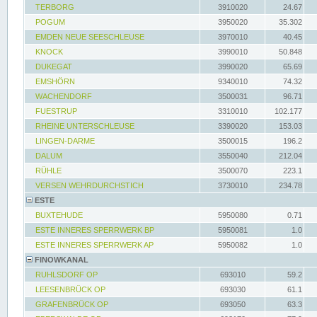
TERBORG
3910020
24.67
POGUM
3950020
35.302
EMDEN NEUE SEESCHLEUSE
3970010
40.45
KNOCK
3990010
50.848
DUKEGAT
3990020
65.69
EMSHÖRN
9340010
74.32
WACHENDORF
3500031
96.71
FUESTRUP
3310010
102.177
RHEINE UNTERSCHLEUSE
3390020
153.03
LINGEN-DARME
3500015
196.2
DALUM
3550040
212.04
RÜHLE
3500070
223.1
VERSEN WEHRDURCHSTICH
3730010
234.78
ESTE
BUXTEHUDE
5950080
0.71
ESTE INNERES SPERRWERK BP
5950081
1.0
ESTE INNERES SPERRWERK AP
5950082
1.0
FINOWKANAL
RUHLSDORF OP
693010
59.2
LEESENBRÜCK OP
693030
61.1
GRAFENBRÜCK OP
693050
63.3