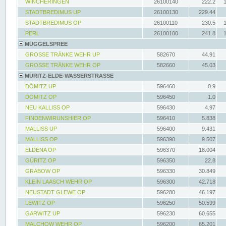
WINCHERINGEN
26100140
222.2
STADTBREDIMUS UP
26100130
229.44
STADTBREDIMUS OP
26100110
230.5
PERL
26100100
241.8
MÜGGELSPREE
GROSSE TRÄNKE WEHR UP
582670
44.91
GROSSE TRÄNKE WEHR OP
582660
45.03
MÜRITZ-ELDE-WASSERSTRASSE
DÖMITZ UP
596460
0.9
DÖMITZ OP
596450
1.0
NEU KALLISS OP
596430
4.97
FINDENWIRUNSHIER OP
596410
5.838
MALLISS UP
596400
9.431
MALLISS OP
596390
9.507
ELDENA OP
596370
18.004
GÜRITZ OP
596350
22.8
GRABOW OP
596330
30.849
KLEIN LAASCH WEHR OP
596300
42.718
NEUSTADT GLEWE OP
596280
46.197
LEWITZ OP
596250
50.599
GARWITZ UP
596230
60.655
MALCHOW WEHR OP
596200
65.201