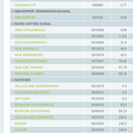
NEUHAUS UP
585860
2.77
NIEGRIPPER VERBINDUNGSKANAL
NIEGRIPP BP
587500
0.59
NORD-OSTSEE-KANAL
AWK STROHBRÜCK
5970069
0.89
NOK BRUNSBÜTTEL
5970091
2.116
NOK DÜKERSWISCH
5970085
21.5
NOK BREIHOLZ
5970075
48.5
NOK RENDSBURG
5970074
63.5
NOK KÖNIGSFÖRDE
5970067
79.63
NOK KIEL BINNEN
5979020
97.76
NOK KIEL AUSSEN
5650068
98.13
NORDSEE
HELGOLAND BINNENHAFEN
9510070
0.0
PELLWORM ANLEGER
9550021
0.0
WITTDÜN
9570010
0.0
BORKUM FISCHERBALJE
9340020
83.5
BORKUM SÜDSTRAND
9340030
89.23
HELGOLAND SÜDHAFEN
9510075
100.0
BÜSUM
9510095
100.0
HUSUM
9530020
100.0