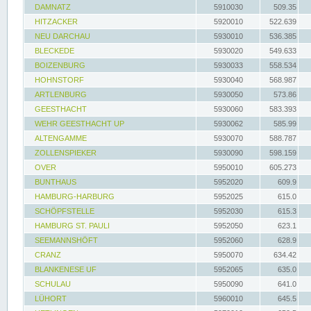
DAMNATZ
5910030
509.35
HITZACKER
5920010
522.639
NEU DARCHAU
5930010
536.385
BLECKEDE
5930020
549.633
BOIZENBURG
5930033
558.534
HOHNSTORF
5930040
568.987
ARTLENBURG
5930050
573.86
GEESTHACHT
5930060
583.393
WEHR GEESTHACHT UP
5930062
585.99
ALTENGAMME
5930070
588.787
ZOLLENSPIEKER
5930090
598.159
OVER
5950010
605.273
BUNTHAUS
5952020
609.9
HAMBURG-HARBURG
5952025
615.0
SCHÖPFSTELLE
5952030
615.3
HAMBURG ST. PAULI
5952050
623.1
SEEMANNSHÖFT
5952060
628.9
CRANZ
5950070
634.42
BLANKENESE UF
5952065
635.0
SCHULAU
5950090
641.0
LÜHORT
5960010
645.5