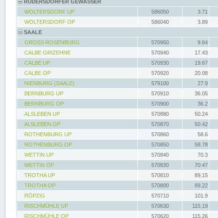
RÜDERSDORFER GEWÄSSER
WOLTERSDORF UP
586050
3.71
WOLTERSDORF OP
586040
3.89
SAALE
GROSS ROSENBURG
570950
9.64
CALBE GRIZEHNE
570940
17.43
CALBE UP
570930
19.67
CALBE OP
570920
20.08
NIENBURG (SAALE)
579100
27.9
BERNBURG UP
570910
36.05
BERNBURG OP
570900
36.2
ALSLEBEN UP
570880
50.24
ALSLEBEN OP
570870
50.42
ROTHENBURG UP
570860
58.6
ROTHENBURG OP
570850
58.78
WETTIN UP
570840
70.3
WETTIN OP
570830
70.47
TROTHA UP
570810
89.15
TROTHA OP
570800
89.22
RÖPZIG
570710
101.9
RISCHMÜHLE UP
570630
115.19
RISCHMÜHLE OP
570620
115.26