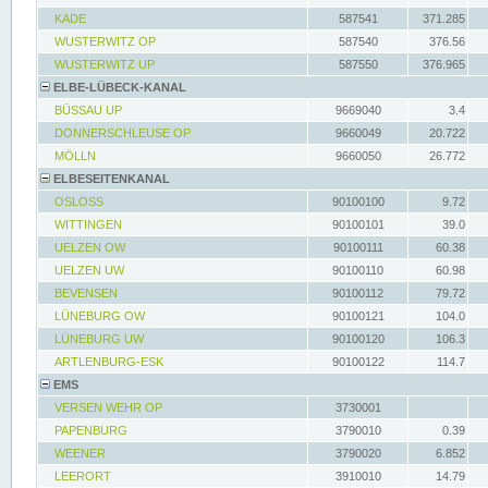
KADE
587541
371.285
WUSTERWITZ OP
587540
376.56
WUSTERWITZ UP
587550
376.965
ELBE-LÜBECK-KANAL
BÜSSAU UP
9669040
3.4
DONNERSCHLEUSE OP
9660049
20.722
MÖLLN
9660050
26.772
ELBESEITENKANAL
OSLOSS
90100100
9.72
WITTINGEN
90100101
39.0
UELZEN OW
90100111
60.38
UELZEN UW
90100110
60.98
BEVENSEN
90100112
79.72
LÜNEBURG OW
90100121
104.0
LÜNEBURG UW
90100120
106.3
ARTLENBURG-ESK
90100122
114.7
EMS
VERSEN WEHR OP
3730001
PAPENBURG
3790010
0.39
WEENER
3790020
6.852
LEERORT
3910010
14.79