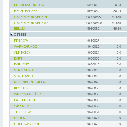
BREMERVÖRDE UW
5980010
0.03
HECHTHAUSEN
5980030
30.94
OSTE-SPERRWERK BP
9000000532
69.575
OSTE-SPERRWERK AP
9000000590
69.575
BELUM
5980060
69.89
OSTSEE
PREROW
9650027
WARNEMÜNDE
9640015
0.0
ALTHAGEN
9650024
0.0
BARTH
9650030
0.0
BARHÖFT
9650040
0.0
STRALSUND
9650043
0.0
STAHLBRODE
9650070
0.0
NEUENDORF HAFEN
9670046
0.0
KLOSTER
9670050
0.0
WITTOWER FÄHRE
9670055
0.0
LAUTERBACH
9670063
0.0
SASSNITZ
9670065
0.0
THIESSOW
9670067
0.0
RUDEN
9690077
0.0
GREIFSWALD OIE
9690078
0.0