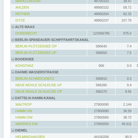
MARKLENDORF
48700103
38.47
AHLDEN
48900102
58.71
RETHEM
48900204
82.32
EITZE
48900237
107.75
ALTE MAAS
DORDRECHT
123456785
975.0
BERLIN-SPANDAUER-SCHIFFFAHRTSKANAL
BERLIN-PLÖTZENSEE OP
586640
7.4
BERLIN-PLÖTZENSEE UP
586650
7.5
BODENSEE
KONSTANZ
906
0.0
DAHME-WASSERSTRASSE
BERLIN-SCHMÖCKWITZ
586810
0.3
NEUE MÜHLE SCHLEUSE UP
586280
9.4
NEUE MÜHLE SCHLEUSE OP
586270
9.56
DATTELN-HAMM-KANAL
WALTROP
27800090
2.144
HAMM UW
27800080
36.59
HAMM OW
27800060
38.72
WERRIES OW
27800050
40.611
DIEMEL
HELMINGHAUSEN
44100206
90.0