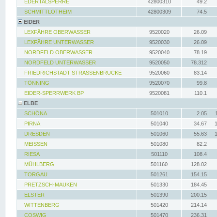
EDERTALSPERRE
42800310
49.2
SCHMITTLOTHEIM
42800309
74.5
EIDER
LEXFÄHRE OBERWASSER
9520020
26.09
LEXFÄHRE UNTERWASSER
9520030
26.09
NORDFELD OBERWASSER
9520040
78.19
NORDFELD UNTERWASSER
9520050
78.312
FRIEDRICHSTADT STRASSENBRÜCKE
9520060
83.14
TÖNNING
9520070
99.8
EIDER-SPERRWERK BP
9520081
110.1
ELBE
SCHÖNA
501010
2.05
PIRNA
501040
34.67
DRESDEN
501060
55.63
MEISSEN
501080
82.2
RIESA
501110
108.4
MÜHLBERG
501160
128.02
TORGAU
501261
154.15
PRETZSCH-MAUKEN
501330
184.45
ELSTER
501390
200.15
WITTENBERG
501420
214.14
COSWIG
501470
236.31