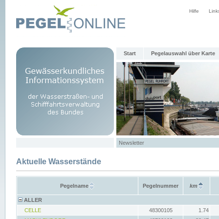
Hilfe
Link
Start
Pegelauswahl über Karte
Newsletter
Aktuelle Wasserstände
Pegelname
Pegelnummer
km
ALLER
CELLE
48300105
1.74