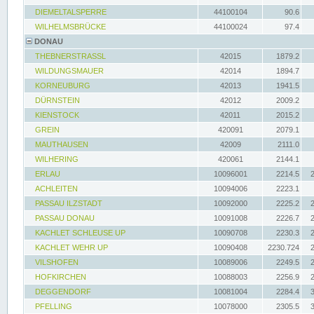
DIEMELTALSPERRE
44100104
90.6
WILHELMSBRÜCKE
44100024
97.4
DONAU
THEBNERSTRASSL
42015
1879.2
WILDUNGSMAUER
42014
1894.7
KORNEUBURG
42013
1941.5
DÜRNSTEIN
42012
2009.2
KIENSTOCK
42011
2015.2
GREIN
420091
2079.1
MAUTHAUSEN
42009
2111.0
WILHERING
420061
2144.1
ERLAU
10096001
2214.5
ACHLEITEN
10094006
2223.1
PASSAU ILZSTADT
10092000
2225.2
PASSAU DONAU
10091008
2226.7
KACHLET SCHLEUSE UP
10090708
2230.3
KACHLET WEHR UP
10090408
2230.724
VILSHOFEN
10089006
2249.5
HOFKIRCHEN
10088003
2256.9
DEGGENDORF
10081004
2284.4
PFELLING
10078000
2305.5