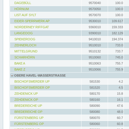
DAGEBÜLL
9570040
100.0
HÖRNUM
9570050
100.0
LIST AUF SYLT
9570070
100.0
EIDER-SPERRWERK AP
9530010
109.617
NORDERNEY RIFFGAT
9360010
159.333
LANGEOOG
9390010
182.129
SPIEKEROOG
9410010
194.374
ZEHNERLOCH
9510010
733.0
MITTELGRUND
9510132
733.7
SCHARHÖRN
9510060
745.0
BAKE A
9510063
755.7
BAKE Z
9510066
755.9
OBERE HAVEL-WASSERSTRASSE
BISCHOFSWERDER UP
581530
4.2
BISCHOFSWERDER OP
581520
4.5
ZEHDENICK UP
580170
15.8
ZEHDENICK OP
580160
16.1
BREDEREICHE UP
580090
47.6
BREDEREICHE OP
580080
48.0
FÜRSTENBERG UP
580070
60.7
FÜRSTENBERG OP
580060
60.8