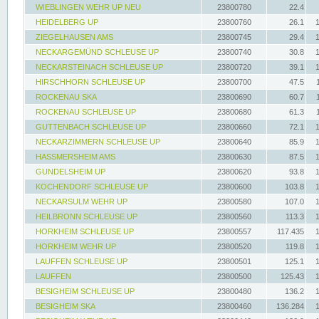
WIEBLINGEN WEHR UP NEU
23800780
22.4
HEIDELBERG UP
23800760
26.1
ZIEGELHAUSEN AMS
23800745
29.4
NECKARGEMÜND SCHLEUSE UP
23800740
30.8
NECKARSTEINACH SCHLEUSE UP
23800720
39.1
HIRSCHHORN SCHLEUSE UP
23800700
47.5
ROCKENAU SKA
23800690
60.7
ROCKENAU SCHLEUSE UP
23800680
61.3
GUTTENBACH SCHLEUSE UP
23800660
72.1
NECKARZIMMERN SCHLEUSE UP
23800640
85.9
HASSMERSHEIM AMS
23800630
87.5
GUNDELSHEIM UP
23800620
93.8
KOCHENDORF SCHLEUSE UP
23800600
103.8
NECKARSULM WEHR UP
23800580
107.0
HEILBRONN SCHLEUSE UP
23800560
113.3
HORKHEIM SCHLEUSE UP
23800557
117.435
HORKHEIM WEHR UP
23800520
119.8
LAUFFEN SCHLEUSE UP
23800501
125.1
LAUFFEN
23800500
125.43
BESIGHEIM SCHLEUSE UP
23800480
136.2
BESIGHEIM SKA
23800460
136.284