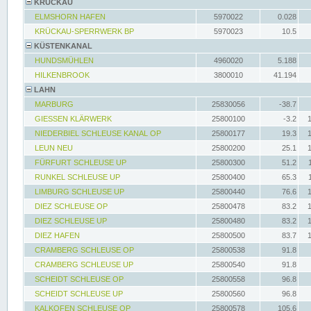
KRÜCKAU
ELMSHORN HAFEN
5970022
0.028
KRÜCKAU-SPERRWERK BP
5970023
10.5
KÜSTENKANAL
HUNDSMÜHLEN
4960020
5.188
HILKENBROOK
3800010
41.194
LAHN
MARBURG
25830056
-38.7
GIESSEN KLÄRWERK
25800100
-3.2
NIEDERBIEL SCHLEUSE KANAL OP
25800177
19.3
LEUN NEU
25800200
25.1
FÜRFURT SCHLEUSE UP
25800300
51.2
RUNKEL SCHLEUSE UP
25800400
65.3
LIMBURG SCHLEUSE UP
25800440
76.6
DIEZ SCHLEUSE OP
25800478
83.2
DIEZ SCHLEUSE UP
25800480
83.2
DIEZ HAFEN
25800500
83.7
CRAMBERG SCHLEUSE OP
25800538
91.8
CRAMBERG SCHLEUSE UP
25800540
91.8
SCHEIDT SCHLEUSE OP
25800558
96.8
SCHEIDT SCHLEUSE UP
25800560
96.8
KALKOFEN SCHLEUSE OP
25800578
105.6