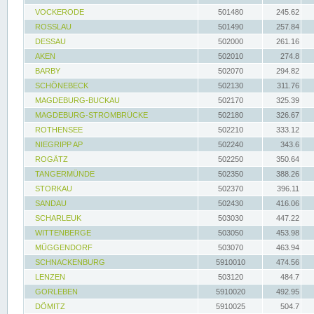
VOCKERODE
501480
245.62
ROSSLAU
501490
257.84
DESSAU
502000
261.16
AKEN
502010
274.8
BARBY
502070
294.82
SCHÖNEBECK
502130
311.76
MAGDEBURG-BUCKAU
502170
325.39
MAGDEBURG-STROMBRÜCKE
502180
326.67
ROTHENSEE
502210
333.12
NIEGRIPP AP
502240
343.6
ROGÄTZ
502250
350.64
TANGERMÜNDE
502350
388.26
STORKAU
502370
396.11
SANDAU
502430
416.06
SCHARLEUK
503030
447.22
WITTENBERGE
503050
453.98
MÜGGENDORF
503070
463.94
SCHNACKENBURG
5910010
474.56
LENZEN
503120
484.7
GORLEBEN
5910020
492.95
DÖMITZ
5910025
504.7