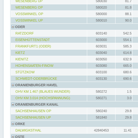
WESENBERG UP
580030
81.7
WESENBERG OP
580020
81.8
VOSSWINKEL OP
580000
88.1
VOSSWINKEL UP
580010
90.0
ODER
RATZDORF
603140
542.5
EISENHÜTTENSTADT
603000
554.1
FRANKFURT1 (ODER)
603031
585.3
KIETZ
603040
614.8
KIENITZ
603050
632.9
HOHENSAATEN-FINOW
603080
665.0
STÜTZKOW
603100
680.6
SCHWEDT-ODERBRÜCKE
603130
690.6
ORANIENBURGER HAVEL
OHV KM 1.467 (BLAUES WUNDER)
580272
1.5
OHV KM 3.014 (HOCHSPANNUNG)
580271
3.0
ORANIENBURGER KANAL
SACHSENHAUSEN OP
580240
29.8
SACHSENHAUSEN UP
581840
29.8
ORKE
DALWIGKSTHAL
42840453
11.41
OSTE