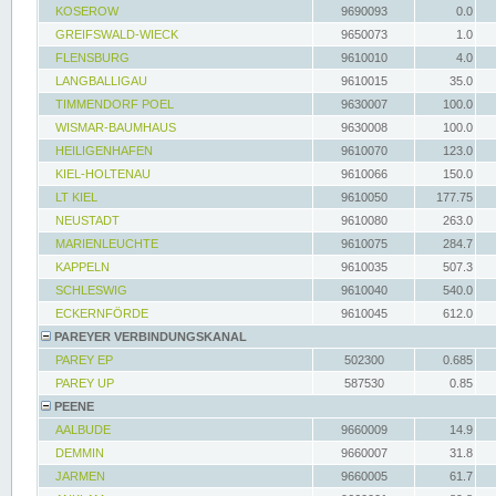
KOSEROW
9690093
0.0
GREIFSWALD-WIECK
9650073
1.0
FLENSBURG
9610010
4.0
LANGBALLIGAU
9610015
35.0
TIMMENDORF POEL
9630007
100.0
WISMAR-BAUMHAUS
9630008
100.0
HEILIGENHAFEN
9610070
123.0
KIEL-HOLTENAU
9610066
150.0
LT KIEL
9610050
177.75
NEUSTADT
9610080
263.0
MARIENLEUCHTE
9610075
284.7
KAPPELN
9610035
507.3
SCHLESWIG
9610040
540.0
ECKERNFÖRDE
9610045
612.0
PAREYER VERBINDUNGSKANAL
PAREY EP
502300
0.685
PAREY UP
587530
0.85
PEENE
AALBUDE
9660009
14.9
DEMMIN
9660007
31.8
JARMEN
9660005
61.7