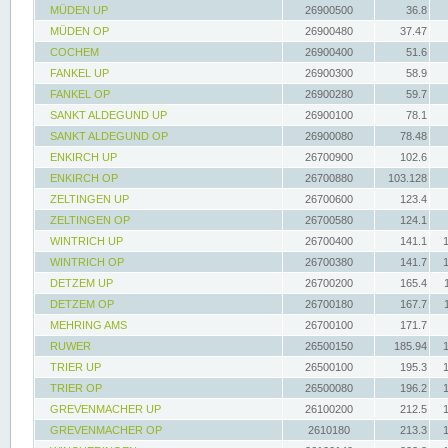
MÜDEN UP
26900500
36.8
MÜDEN OP
26900480
37.47
COCHEM
26900400
51.6
FANKEL UP
26900300
58.9
FANKEL OP
26900280
59.7
SANKT ALDEGUND UP
26900100
78.1
SANKT ALDEGUND OP
26900080
78.48
ENKIRCH UP
26700900
102.6
ENKIRCH OP
26700880
103.128
ZELTINGEN UP
26700600
123.4
ZELTINGEN OP
26700580
124.1
WINTRICH UP
26700400
141.1
WINTRICH OP
26700380
141.7
DETZEM UP
26700200
165.4
DETZEM OP
26700180
167.7
MEHRING AMS
26700100
171.7
RUWER
26500150
185.94
TRIER UP
26500100
195.3
TRIER OP
26500080
196.2
GREVENMACHER UP
26100200
212.5
GREVENMACHER OP
2610180
213.3