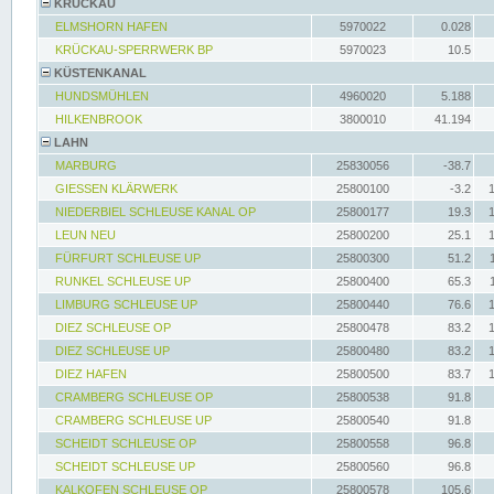
KRÜCKAU
ELMSHORN HAFEN
5970022
0.028
KRÜCKAU-SPERRWERK BP
5970023
10.5
KÜSTENKANAL
HUNDSMÜHLEN
4960020
5.188
HILKENBROOK
3800010
41.194
LAHN
MARBURG
25830056
-38.7
GIESSEN KLÄRWERK
25800100
-3.2
NIEDERBIEL SCHLEUSE KANAL OP
25800177
19.3
LEUN NEU
25800200
25.1
FÜRFURT SCHLEUSE UP
25800300
51.2
RUNKEL SCHLEUSE UP
25800400
65.3
LIMBURG SCHLEUSE UP
25800440
76.6
DIEZ SCHLEUSE OP
25800478
83.2
DIEZ SCHLEUSE UP
25800480
83.2
DIEZ HAFEN
25800500
83.7
CRAMBERG SCHLEUSE OP
25800538
91.8
CRAMBERG SCHLEUSE UP
25800540
91.8
SCHEIDT SCHLEUSE OP
25800558
96.8
SCHEIDT SCHLEUSE UP
25800560
96.8
KALKOFEN SCHLEUSE OP
25800578
105.6