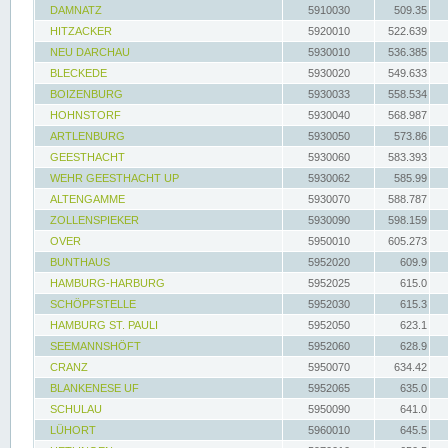
DAMNATZ
5910030
509.35
HITZACKER
5920010
522.639
NEU DARCHAU
5930010
536.385
BLECKEDE
5930020
549.633
BOIZENBURG
5930033
558.534
HOHNSTORF
5930040
568.987
ARTLENBURG
5930050
573.86
GEESTHACHT
5930060
583.393
WEHR GEESTHACHT UP
5930062
585.99
ALTENGAMME
5930070
588.787
ZOLLENSPIEKER
5930090
598.159
OVER
5950010
605.273
BUNTHAUS
5952020
609.9
HAMBURG-HARBURG
5952025
615.0
SCHÖPFSTELLE
5952030
615.3
HAMBURG ST. PAULI
5952050
623.1
SEEMANNSHÖFT
5952060
628.9
CRANZ
5950070
634.42
BLANKENESE UF
5952065
635.0
SCHULAU
5950090
641.0
LÜHORT
5960010
645.5