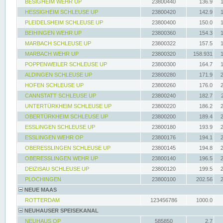
BESIGHEIM WEHR UP
23800440
136.9
HESSIGHEIM SCHLEUSE UP
23800420
142.9
PLEIDELSHEIM SCHLEUSE UP
23800400
150.0
BEIHINGEN WEHR UP
23800360
154.3
MARBACH SCHLEUSE UP
23800322
157.5
MARBACH WEHR UP
23800320
158.931
POPPENWEILER SCHLEUSE UP
23800300
164.7
ALDINGEN SCHLEUSE UP
23800280
171.9
HOFEN SCHLEUSE UP
23800260
176.0
CANNSTATT SCHLEUSE UP
23800240
182.7
UNTERTÜRKHEIM SCHLEUSE UP
23800220
186.2
OBERTÜRKHEIM SCHLEUSE UP
23800200
189.4
ESSLINGEN SCHLEUSE UP
23800180
193.9
ESSLINGEN WEHR OP
23800176
194.1
OBERESSLINGEN SCHLEUSE UP
23800145
194.8
OBERESSLINGEN WEHR UP
23800140
196.5
DEIZISAU SCHLEUSE UP
23800120
199.5
PLOCHINGEN
23800100
202.56
NEUE MAAS
ROTTERDAM
123456786
1000.0
NEUHAUSER SPEISEKANAL
NEUHAUS OP
585850
2.7