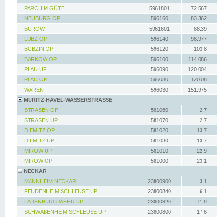
PARCHIM GÜTE
5961801
72.567
NEUBURG OP
596160
83.362
BUROW
5961601
88.39
LÜBZ OP
596140
98.977
BOBZIN OP
596120
103.8
BARKOW OP
596100
114.086
PLAU UP
596090
120.004
PLAU OP
596080
120.08
WAREN
596030
151.975
MÜRITZ-HAVEL-WASSERSTRASSE
STRASEN OP
581060
2.7
STRASEN UP
581070
2.7
DIEMITZ OP
581020
13.7
DIEMITZ UP
581030
13.7
MIROW UP
581010
22.9
MIROW OP
581000
23.1
NECKAR
MANNHEIM NECKAR
23800900
3.1
FEUDENHEIM SCHLEUSE UP
23800840
6.1
LADENBURG WEHR UP
23800820
11.9
SCHWABENHEIM SCHLEUSE UP
23800800
17.6