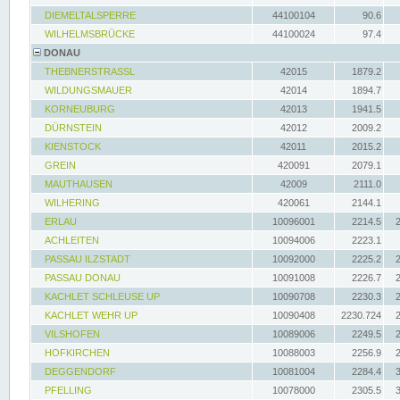
DIEMELTALSPERRE
44100104
90.6
WILHELMSBRÜCKE
44100024
97.4
DONAU
THEBNERSTRASSL
42015
1879.2
WILDUNGSMAUER
42014
1894.7
KORNEUBURG
42013
1941.5
DÜRNSTEIN
42012
2009.2
KIENSTOCK
42011
2015.2
GREIN
420091
2079.1
MAUTHAUSEN
42009
2111.0
WILHERING
420061
2144.1
ERLAU
10096001
2214.5
ACHLEITEN
10094006
2223.1
PASSAU ILZSTADT
10092000
2225.2
PASSAU DONAU
10091008
2226.7
KACHLET SCHLEUSE UP
10090708
2230.3
KACHLET WEHR UP
10090408
2230.724
VILSHOFEN
10089006
2249.5
HOFKIRCHEN
10088003
2256.9
DEGGENDORF
10081004
2284.4
PFELLING
10078000
2305.5