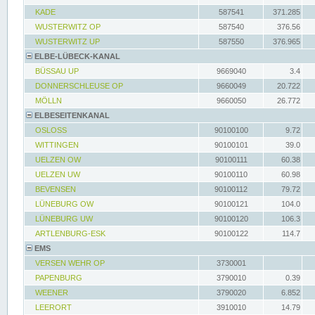
KADE
587541
371.285
WUSTERWITZ OP
587540
376.56
WUSTERWITZ UP
587550
376.965
ELBE-LÜBECK-KANAL
BÜSSAU UP
9669040
3.4
DONNERSCHLEUSE OP
9660049
20.722
MÖLLN
9660050
26.772
ELBESEITENKANAL
OSLOSS
90100100
9.72
WITTINGEN
90100101
39.0
UELZEN OW
90100111
60.38
UELZEN UW
90100110
60.98
BEVENSEN
90100112
79.72
LÜNEBURG OW
90100121
104.0
LÜNEBURG UW
90100120
106.3
ARTLENBURG-ESK
90100122
114.7
EMS
VERSEN WEHR OP
3730001
PAPENBURG
3790010
0.39
WEENER
3790020
6.852
LEERORT
3910010
14.79