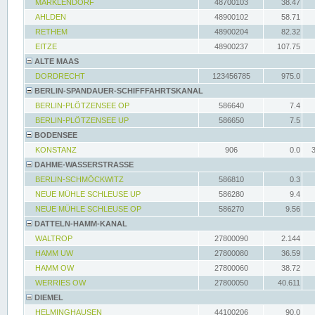
MARKLENDORF
48700103
38.47
AHLDEN
48900102
58.71
RETHEM
48900204
82.32
EITZE
48900237
107.75
ALTE MAAS
DORDRECHT
123456785
975.0
BERLIN-SPANDAUER-SCHIFFFAHRTSKANAL
BERLIN-PLÖTZENSEE OP
586640
7.4
BERLIN-PLÖTZENSEE UP
586650
7.5
BODENSEE
KONSTANZ
906
0.0
DAHME-WASSERSTRASSE
BERLIN-SCHMÖCKWITZ
586810
0.3
NEUE MÜHLE SCHLEUSE UP
586280
9.4
NEUE MÜHLE SCHLEUSE OP
586270
9.56
DATTELN-HAMM-KANAL
WALTROP
27800090
2.144
HAMM UW
27800080
36.59
HAMM OW
27800060
38.72
WERRIES OW
27800050
40.611
DIEMEL
HELMINGHAUSEN
44100206
90.0