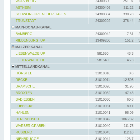
WÜRZBURG
24300600
251.97
ASTHEIM
24300406
311.22
SCHWEINFURT NEUER HAFEN
24300304
330.78
TRUNSTADT
24300202
378.44
MAIN-DONAU-KANAL
BAMBERG
24300042
7.31
RIEDENBURG_UP
13409200
151.2
MALZER KANAL
LIEBENWALDE UP
581550
43.3
LIEBENWALDE OP
581540
45.3
MITTELLANDKANAL
HÖRSTEL
31010010
0.6
RECKE
31010011
12.595
BRAMSCHE
31010020
31.95
BROXTEN
31010032
47.43
BAD ESSEN
31010030
60.8
LÜBBECKE
31010031
80.1
HAHLEN
31010041
98.09
BERENBUSCH
31010042
106.732
WARBER GRABEN
31010040
111.75
RUSBEND
31010043
112.16
NIENBRÜGGE
31010044
126.7