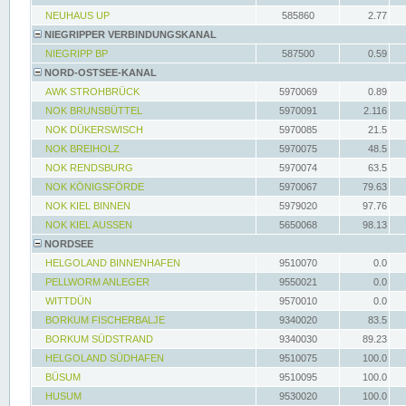
NEUHAUS UP
585860
2.77
NIEGRIPPER VERBINDUNGSKANAL
NIEGRIPP BP
587500
0.59
NORD-OSTSEE-KANAL
AWK STROHBRÜCK
5970069
0.89
NOK BRUNSBÜTTEL
5970091
2.116
NOK DÜKERSWISCH
5970085
21.5
NOK BREIHOLZ
5970075
48.5
NOK RENDSBURG
5970074
63.5
NOK KÖNIGSFÖRDE
5970067
79.63
NOK KIEL BINNEN
5979020
97.76
NOK KIEL AUSSEN
5650068
98.13
NORDSEE
HELGOLAND BINNENHAFEN
9510070
0.0
PELLWORM ANLEGER
9550021
0.0
WITTDÜN
9570010
0.0
BORKUM FISCHERBALJE
9340020
83.5
BORKUM SÜDSTRAND
9340030
89.23
HELGOLAND SÜDHAFEN
9510075
100.0
BÜSUM
9510095
100.0
HUSUM
9530020
100.0