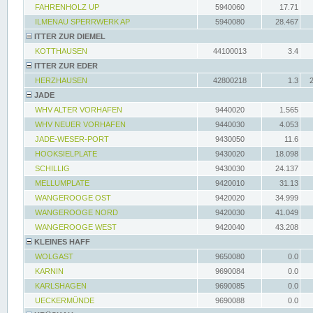
FAHRENHOLZ UP
5940060
17.71
ILMENAU SPERRWERK AP
5940080
28.467
ITTER ZUR DIEMEL
KOTTHAUSEN
44100013
3.4
ITTER ZUR EDER
HERZHAUSEN
42800218
1.3
JADE
WHV ALTER VORHAFEN
9440020
1.565
WHV NEUER VORHAFEN
9440030
4.053
JADE-WESER-PORT
9430050
11.6
HOOKSIELPLATE
9430020
18.098
SCHILLIG
9430030
24.137
MELLUMPLATE
9420010
31.13
WANGEROOGE OST
9420020
34.999
WANGEROOGE NORD
9420030
41.049
WANGEROOGE WEST
9420040
43.208
KLEINES HAFF
WOLGAST
9650080
0.0
KARNIN
9690084
0.0
KARLSHAGEN
9690085
0.0
UECKERMÜNDE
9690088
0.0