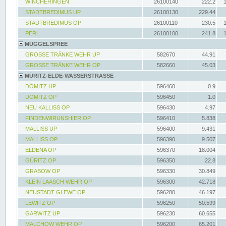
WINCHERINGEN
26100140
222.2
STADTBREDIMUS UP
26100130
229.44
STADTBREDIMUS OP
26100110
230.5
PERL
26100100
241.8
MÜGGELSPREE
GROSSE TRÄNKE WEHR UP
582670
44.91
GROSSE TRÄNKE WEHR OP
582660
45.03
MÜRITZ-ELDE-WASSERSTRASSE
DÖMITZ UP
596460
0.9
DÖMITZ OP
596450
1.0
NEU KALLISS OP
596430
4.97
FINDENWIRUNSHIER OP
596410
5.838
MALLISS UP
596400
9.431
MALLISS OP
596390
9.507
ELDENA OP
596370
18.004
GÜRITZ OP
596350
22.8
GRABOW OP
596330
30.849
KLEIN LAASCH WEHR OP
596300
42.718
NEUSTADT GLEWE OP
596280
46.197
LEWITZ OP
596250
50.599
GARWITZ UP
596230
60.655
MALCHOW WEHR OP
596200
65.201