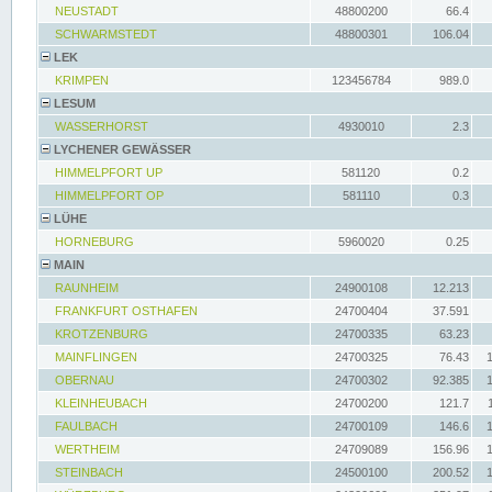
NEUSTADT
48800200
66.4
SCHWARMSTEDT
48800301
106.04
LEK
KRIMPEN
123456784
989.0
LESUM
WASSERHORST
4930010
2.3
LYCHENER GEWÄSSER
HIMMELPFORT UP
581120
0.2
HIMMELPFORT OP
581110
0.3
LÜHE
HORNEBURG
5960020
0.25
MAIN
RAUNHEIM
24900108
12.213
FRANKFURT OSTHAFEN
24700404
37.591
KROTZENBURG
24700335
63.23
MAINFLINGEN
24700325
76.43
OBERNAU
24700302
92.385
KLEINHEUBACH
24700200
121.7
FAULBACH
24700109
146.6
WERTHEIM
24709089
156.96
STEINBACH
24500100
200.52