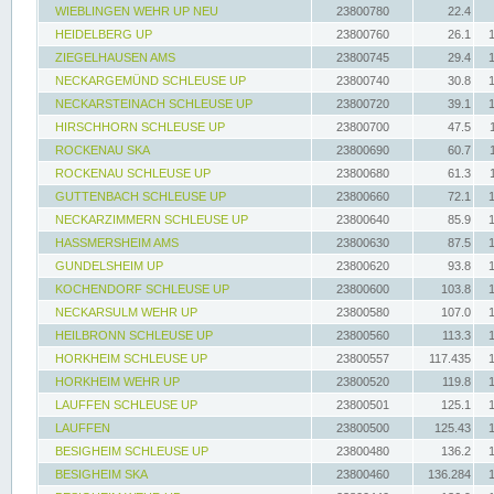
WIEBLINGEN WEHR UP NEU
23800780
22.4
HEIDELBERG UP
23800760
26.1
ZIEGELHAUSEN AMS
23800745
29.4
NECKARGEMÜND SCHLEUSE UP
23800740
30.8
NECKARSTEINACH SCHLEUSE UP
23800720
39.1
HIRSCHHORN SCHLEUSE UP
23800700
47.5
ROCKENAU SKA
23800690
60.7
ROCKENAU SCHLEUSE UP
23800680
61.3
GUTTENBACH SCHLEUSE UP
23800660
72.1
NECKARZIMMERN SCHLEUSE UP
23800640
85.9
HASSMERSHEIM AMS
23800630
87.5
GUNDELSHEIM UP
23800620
93.8
KOCHENDORF SCHLEUSE UP
23800600
103.8
NECKARSULM WEHR UP
23800580
107.0
HEILBRONN SCHLEUSE UP
23800560
113.3
HORKHEIM SCHLEUSE UP
23800557
117.435
HORKHEIM WEHR UP
23800520
119.8
LAUFFEN SCHLEUSE UP
23800501
125.1
LAUFFEN
23800500
125.43
BESIGHEIM SCHLEUSE UP
23800480
136.2
BESIGHEIM SKA
23800460
136.284