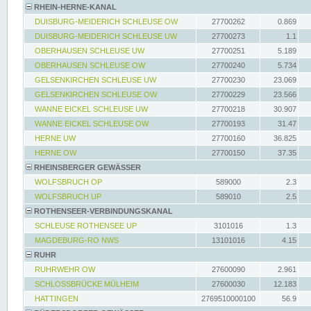
RHEIN-HERNE-KANAL
DUISBURG-MEIDERICH SCHLEUSE OW
27700262
0.869
DUISBURG-MEIDERICH SCHLEUSE UW
27700273
1.1
OBERHAUSEN SCHLEUSE UW
27700251
5.189
OBERHAUSEN SCHLEUSE OW
27700240
5.734
GELSENKIRCHEN SCHLEUSE UW
27700230
23.069
GELSENKIRCHEN SCHLEUSE OW
27700229
23.566
WANNE EICKEL SCHLEUSE UW
27700218
30.907
WANNE EICKEL SCHLEUSE OW
27700193
31.47
HERNE UW
27700160
36.825
HERNE OW
27700150
37.35
RHEINSBERGER GEWÄSSER
WOLFSBRUCH OP
589000
2.3
WOLFSBRUCH UP
589010
2.5
ROTHENSEER-VERBINDUNGSKANAL
SCHLEUSE ROTHENSEE UP
3101016
1.3
MAGDEBURG-RO NWS
13101016
4.15
RUHR
RUHRWEHR OW
27600090
2.961
SCHLOSSBRÜCKE MÜLHEIM
27600030
12.183
HATTINGEN
2769510000100
56.9