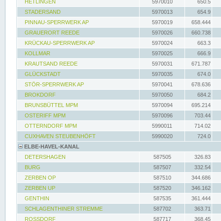
HETLINGEN
5970010
650.5
STADERSAND
5970013
654.9
PINNAU-SPERRWERK AP
5970019
658.444
GRAUERORT REEDE
5970026
660.738
KRÜCKAU-SPERRWERK AP
5970024
663.3
KOLLMAR
5970025
666.9
KRAUTSAND REEDE
5970031
671.787
GLÜCKSTADT
5970035
674.0
STÖR-SPERRWERK AP
5970041
678.636
BROKDORF
5970050
684.2
BRUNSBÜTTEL MPM
5970094
695.214
OSTERIFF MPM
5970096
703.44
OTTERNDORF MPM
5990011
714.02
CUXHAVEN STEUBENHÖFT
5990020
724.0
ELBE-HAVEL-KANAL
DETERSHAGEN
587505
326.83
BURG
587507
332.54
ZERBEN OP
587510
344.686
ZERBEN UP
587520
346.162
GENTHIN
587535
361.444
SCHLAGENTHINER STREMME
587702
363.71
ROSSDORF
587717
368.45