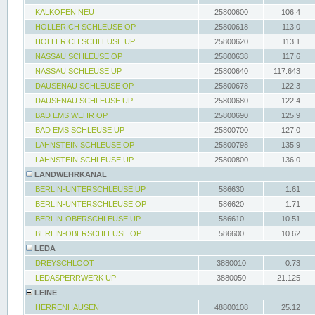
KALKOFEN NEU
25800600
106.4
HOLLERICH SCHLEUSE OP
25800618
113.0
HOLLERICH SCHLEUSE UP
25800620
113.1
NASSAU SCHLEUSE OP
25800638
117.6
NASSAU SCHLEUSE UP
25800640
117.643
DAUSENAU SCHLEUSE OP
25800678
122.3
DAUSENAU SCHLEUSE UP
25800680
122.4
BAD EMS WEHR OP
25800690
125.9
BAD EMS SCHLEUSE UP
25800700
127.0
LAHNSTEIN SCHLEUSE OP
25800798
135.9
LAHNSTEIN SCHLEUSE UP
25800800
136.0
LANDWEHRKANAL
BERLIN-UNTERSCHLEUSE UP
586630
1.61
BERLIN-UNTERSCHLEUSE OP
586620
1.71
BERLIN-OBERSCHLEUSE UP
586610
10.51
BERLIN-OBERSCHLEUSE OP
586600
10.62
LEDA
DREYSCHLOOT
3880010
0.73
LEDASPERRWERK UP
3880050
21.125
LEINE
HERRENHAUSEN
48800108
25.12