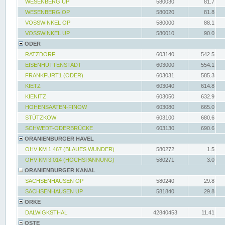
WESENBERG UP
580030
81.7
WESENBERG OP
580020
81.8
VOSSWINKEL OP
580000
88.1
VOSSWINKEL UP
580010
90.0
ODER
RATZDORF
603140
542.5
EISENHÜTTENSTADT
603000
554.1
FRANKFURT1 (ODER)
603031
585.3
KIETZ
603040
614.8
KIENITZ
603050
632.9
HOHENSAATEN-FINOW
603080
665.0
STÜTZKOW
603100
680.6
SCHWEDT-ODERBRÜCKE
603130
690.6
ORANIENBURGER HAVEL
OHV KM 1.467 (BLAUES WUNDER)
580272
1.5
OHV KM 3.014 (HOCHSPANNUNG)
580271
3.0
ORANIENBURGER KANAL
SACHSENHAUSEN OP
580240
29.8
SACHSENHAUSEN UP
581840
29.8
ORKE
DALWIGKSTHAL
42840453
11.41
OSTE