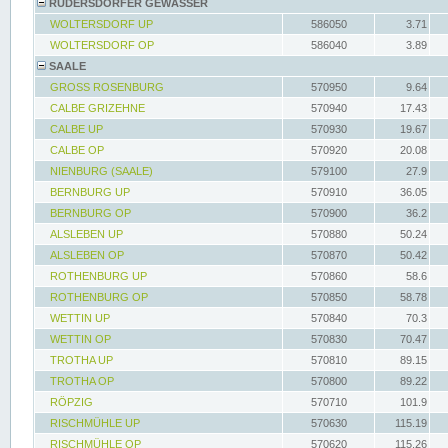
RÜDERSDORFER GEWÄSSER
WOLTERSDORF UP
586050
3.71
WOLTERSDORF OP
586040
3.89
SAALE
GROSS ROSENBURG
570950
9.64
CALBE GRIZEHNE
570940
17.43
CALBE UP
570930
19.67
CALBE OP
570920
20.08
NIENBURG (SAALE)
579100
27.9
BERNBURG UP
570910
36.05
BERNBURG OP
570900
36.2
ALSLEBEN UP
570880
50.24
ALSLEBEN OP
570870
50.42
ROTHENBURG UP
570860
58.6
ROTHENBURG OP
570850
58.78
WETTIN UP
570840
70.3
WETTIN OP
570830
70.47
TROTHA UP
570810
89.15
TROTHA OP
570800
89.22
RÖPZIG
570710
101.9
RISCHMÜHLE UP
570630
115.19
RISCHMÜHLE OP
570620
115.26