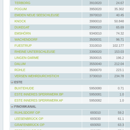
TERBORG
3910020
24.67
POGUM
3950020
35.302
EMDEN NEUE SEESCHLEUSE
3970010
40.45
KNOCK
3990010
50.848
DUKEGAT
3990020
65.69
EMSHÖRN
9340010
74.32
WACHENDORF
3500031
96.71
FUESTRUP
3310010
102.177
RHEINE UNTERSCHLEUSE
3390020
153.03
LINGEN-DARME
3500015
196.2
DALUM
3550040
212.04
RÜHLE
3500070
223.1
VERSEN WEHRDURCHSTICH
3730010
234.78
ESTE
BUXTEHUDE
5950080
0.71
ESTE INNERES SPERRWERK BP
5950081
1.0
ESTE INNERES SPERRWERK AP
5950082
1.0
FINOWKANAL
RUHLSDORF OP
693010
59.2
LEESENBRÜCK OP
693030
61.1
GRAFENBRÜCK OP
693050
63.3