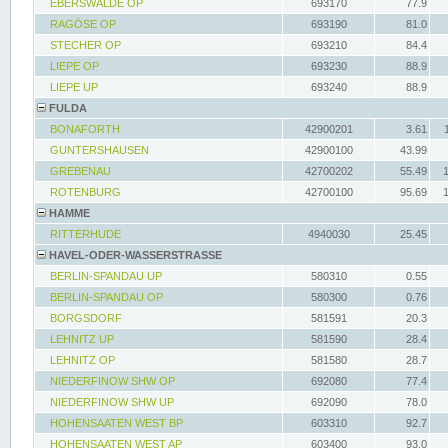
EBERSWALDE OP
693170
77.9
RAGÖSE OP
693190
81.0
STECHER OP
693210
84.4
LIEPE OP
693230
88.9
LIEPE UP
693240
88.9
FULDA
BONAFORTH
42900201
3.61
GUNTERSHAUSEN
42900100
43.99
GREBENAU
42700202
55.49
ROTENBURG
42700100
95.69
HAMME
RITTERHUDE
4940030
25.45
HAVEL-ODER-WASSERSTRASSE
BERLIN-SPANDAU UP
580310
0.55
BERLIN-SPANDAU OP
580300
0.76
BORGSDORF
581591
20.3
LEHNITZ UP
581590
28.4
LEHNITZ OP
581580
28.7
NIEDERFINOW SHW OP
692080
77.4
NIEDERFINOW SHW UP
692090
78.0
HOHENSAATEN WEST BP
603310
92.7
HOHENSAATEN WEST AP
603400
93.0