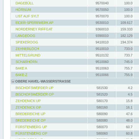
DAGEBÜLL
9570040
100.0
HÖRNUM
9570050
100.0
LIST AUF SYLT
9570070
100.0
EIDER-SPERRWERK AP
9530010
109.617
NORDERNEY RIFFGAT
9360010
159.333
LANGEOOG
9390010
182.129
SPIEKEROOG
9410010
194.374
ZEHNERLOCH
9510010
733.0
MITTELGRUND
9510132
733.7
SCHARHÖRN
9510060
745.0
BAKE A
9510063
755.7
BAKE Z
9510066
755.9
OBERE HAVEL-WASSERSTRASSE
BISCHOFSWERDER UP
581530
4.2
BISCHOFSWERDER OP
581520
4.5
ZEHDENICK UP
580170
15.8
ZEHDENICK OP
580160
16.1
BREDEREICHE UP
580090
47.6
BREDEREICHE OP
580080
48.0
FÜRSTENBERG UP
580070
60.7
FÜRSTENBERG OP
580060
60.8