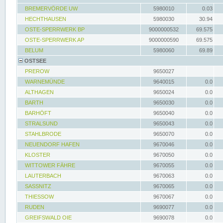
BREMERVÖRDE UW
5980010
0.03
HECHTHAUSEN
5980030
30.94
OSTE-SPERRWERK BP
9000000532
69.575
OSTE-SPERRWERK AP
9000000590
69.575
BELUM
5980060
69.89
OSTSEE
PREROW
9650027
WARNEMÜNDE
9640015
0.0
ALTHAGEN
9650024
0.0
BARTH
9650030
0.0
BARHÖFT
9650040
0.0
STRALSUND
9650043
0.0
STAHLBRODE
9650070
0.0
NEUENDORF HAFEN
9670046
0.0
KLOSTER
9670050
0.0
WITTOWER FÄHRE
9670055
0.0
LAUTERBACH
9670063
0.0
SASSNITZ
9670065
0.0
THIESSOW
9670067
0.0
RUDEN
9690077
0.0
GREIFSWALD OIE
9690078
0.0