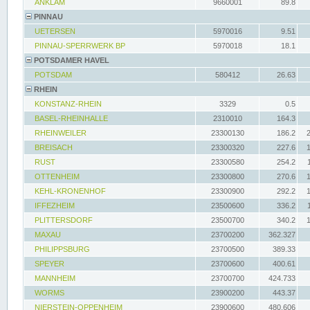
ANKLAM
9660001
89.8
PINNAU
UETERSEN
5970016
9.51
PINNAU-SPERRWERK BP
5970018
18.1
POTSDAMER HAVEL
POTSDAM
580412
26.63
RHEIN
KONSTANZ-RHEIN
3329
0.5
BASEL-RHEINHALLE
2310010
164.3
RHEINWEILER
23300130
186.2
BREISACH
23300320
227.6
RUST
23300580
254.2
OTTENHEIM
23300800
270.6
KEHL-KRONENHOF
23300900
292.2
IFFEZHEIM
23500600
336.2
PLITTERSDORF
23500700
340.2
MAXAU
23700200
362.327
PHILIPPSBURG
23700500
389.33
SPEYER
23700600
400.61
MANNHEIM
23700700
424.733
WORMS
23900200
443.37
NIERSTEIN-OPPENHEIM
23900600
480.606