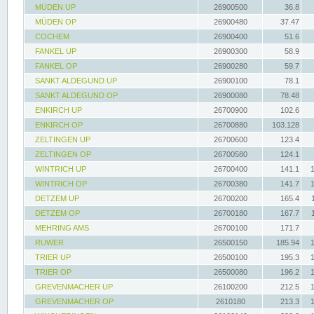
MÜDEN UP
26900500
36.8
MÜDEN OP
26900480
37.47
COCHEM
26900400
51.6
FANKEL UP
26900300
58.9
FANKEL OP
26900280
59.7
SANKT ALDEGUND UP
26900100
78.1
SANKT ALDEGUND OP
26900080
78.48
ENKIRCH UP
26700900
102.6
ENKIRCH OP
26700880
103.128
ZELTINGEN UP
26700600
123.4
ZELTINGEN OP
26700580
124.1
WINTRICH UP
26700400
141.1
WINTRICH OP
26700380
141.7
DETZEM UP
26700200
165.4
DETZEM OP
26700180
167.7
MEHRING AMS
26700100
171.7
RUWER
26500150
185.94
TRIER UP
26500100
195.3
TRIER OP
26500080
196.2
GREVENMACHER UP
26100200
212.5
GREVENMACHER OP
2610180
213.3