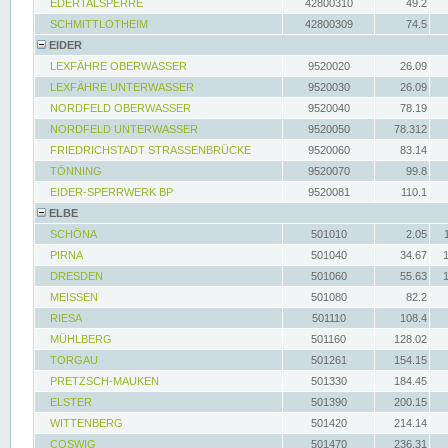
EDERTALSPERRE
42800310
49.2
SCHMITTLOTHEIM
42800309
74.5
EIDER
LEXFÄHRE OBERWASSER
9520020
26.09
LEXFÄHRE UNTERWASSER
9520030
26.09
NORDFELD OBERWASSER
9520040
78.19
NORDFELD UNTERWASSER
9520050
78.312
FRIEDRICHSTADT STRASSENBRÜCKE
9520060
83.14
TÖNNING
9520070
99.8
EIDER-SPERRWERK BP
9520081
110.1
ELBE
SCHÖNA
501010
2.05
PIRNA
501040
34.67
DRESDEN
501060
55.63
MEISSEN
501080
82.2
RIESA
501110
108.4
MÜHLBERG
501160
128.02
TORGAU
501261
154.15
PRETZSCH-MAUKEN
501330
184.45
ELSTER
501390
200.15
WITTENBERG
501420
214.14
COSWIG
501470
236.31