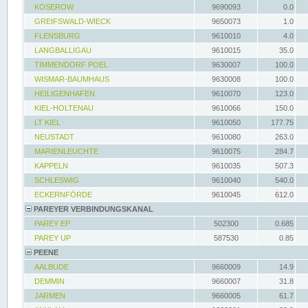
KOSEROW
9690093
0.0
GREIFSWALD-WIECK
9650073
1.0
FLENSBURG
9610010
4.0
LANGBALLIGAU
9610015
35.0
TIMMENDORF POEL
9630007
100.0
WISMAR-BAUMHAUS
9630008
100.0
HEILIGENHAFEN
9610070
123.0
KIEL-HOLTENAU
9610066
150.0
LT KIEL
9610050
177.75
NEUSTADT
9610080
263.0
MARIENLEUCHTE
9610075
284.7
KAPPELN
9610035
507.3
SCHLESWIG
9610040
540.0
ECKERNFÖRDE
9610045
612.0
PAREYER VERBINDUNGSKANAL
PAREY EP
502300
0.685
PAREY UP
587530
0.85
PEENE
AALBUDE
9660009
14.9
DEMMIN
9660007
31.8
JARMEN
9660005
61.7