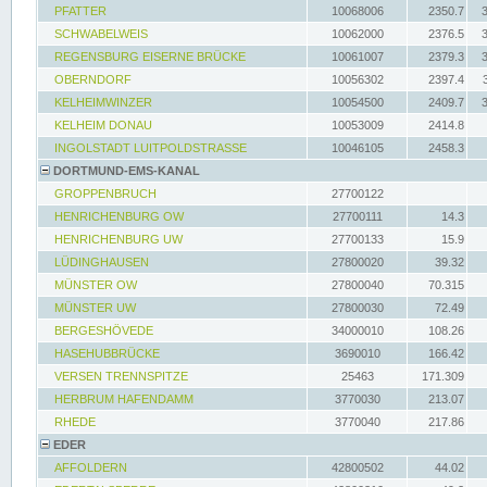
PFATTER
10068006
2350.7
SCHWABELWEIS
10062000
2376.5
REGENSBURG EISERNE BRÜCKE
10061007
2379.3
OBERNDORF
10056302
2397.4
KELHEIMWINZER
10054500
2409.7
KELHEIM DONAU
10053009
2414.8
INGOLSTADT LUITPOLDSTRASSE
10046105
2458.3
DORTMUND-EMS-KANAL
GROPPENBRUCH
27700122
HENRICHENBURG OW
27700111
14.3
HENRICHENBURG UW
27700133
15.9
LÜDINGHAUSEN
27800020
39.32
MÜNSTER OW
27800040
70.315
MÜNSTER UW
27800030
72.49
BERGESHÖVEDE
34000010
108.26
HASEHUBBRÜCKE
3690010
166.42
VERSEN TRENNSPITZE
25463
171.309
HERBRUM HAFENDAMM
3770030
213.07
RHEDE
3770040
217.86
EDER
AFFOLDERN
42800502
44.02