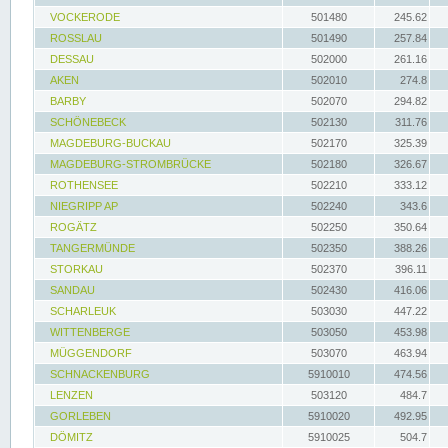
VOCKERODE
501480
245.62
ROSSLAU
501490
257.84
DESSAU
502000
261.16
AKEN
502010
274.8
BARBY
502070
294.82
SCHÖNEBECK
502130
311.76
MAGDEBURG-BUCKAU
502170
325.39
MAGDEBURG-STROMBRÜCKE
502180
326.67
ROTHENSEE
502210
333.12
NIEGRIPP AP
502240
343.6
ROGÄTZ
502250
350.64
TANGERMÜNDE
502350
388.26
STORKAU
502370
396.11
SANDAU
502430
416.06
SCHARLEUK
503030
447.22
WITTENBERGE
503050
453.98
MÜGGENDORF
503070
463.94
SCHNACKENBURG
5910010
474.56
LENZEN
503120
484.7
GORLEBEN
5910020
492.95
DÖMITZ
5910025
504.7