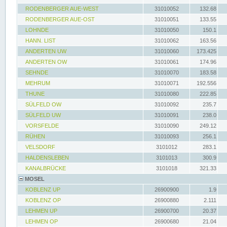
RODENBERGER AUE-WEST
31010052
132.68
RODENBERGER AUE-OST
31010051
133.55
LOHNDE
31010050
150.1
HANN. LIST
31010062
163.56
ANDERTEN UW
31010060
173.425
ANDERTEN OW
31010061
174.96
SEHNDE
31010070
183.58
MEHRUM
31010071
192.556
THUNE
31010080
222.85
SÜLFELD OW
31010092
235.7
SÜLFELD UW
31010091
238.0
VORSFELDE
31010090
249.12
RÜHEN
31010093
256.1
VELSDORF
3101012
283.1
HALDENSLEBEN
3101013
300.9
KANALBRÜCKE
3101018
321.33
MOSEL
KOBLENZ UP
26900900
1.9
KOBLENZ OP
26900880
2.111
LEHMEN UP
26900700
20.37
LEHMEN OP
26900680
21.04