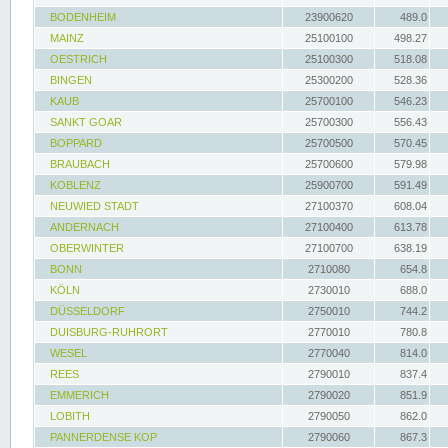
BODENHEIM
23900620
489.0
MAINZ
25100100
498.27
OESTRICH
25100300
518.08
BINGEN
25300200
528.36
KAUB
25700100
546.23
SANKT GOAR
25700300
556.43
BOPPARD
25700500
570.45
BRAUBACH
25700600
579.98
KOBLENZ
25900700
591.49
NEUWIED STADT
27100370
608.04
ANDERNACH
27100400
613.78
OBERWINTER
27100700
638.19
BONN
2710080
654.8
KÖLN
2730010
688.0
DÜSSELDORF
2750010
744.2
DUISBURG-RUHRORT
2770010
780.8
WESEL
2770040
814.0
REES
2790010
837.4
EMMERICH
2790020
851.9
LOBITH
2790050
862.0
PANNERDENSE KOP
2790060
867.3