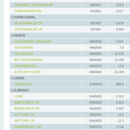
SCHWEDT SCHLEUSE BP
603410
123.5
FRIEDRICHSTHAL
603420
133.7
HAVELKANAL
SCHÖNWALDE OP
587050
8.676
SCHÖNWALDE UP
587060
9.002
HUNTE
OLDENBURG-DRIELAKE
4960030
0.547
REITHÖRNE
4960040
7.6
HOLLERSIEL
4960050
11.535
BUTTELERHÖRNE
4960060
14.249
HUNTEBRÜCK
4960070
17.8
ELSFLETH OHRT
4960080
21.493
IJSSEL
IJSSELKOP
2790070
880.0
ILMENAU
LÜNE
5940020
1.501
BARDOWICK OP
5940029
5.624
BARDOWICK UP
5940030
5.687
WITTORF OP
5940049
12.2
WITTORF UP
5940050
12.3
FAHRENHOLZ OP
5940070
17.64