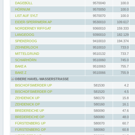
DAGEBÜLL
9570040
100.0
HÖRNUM
9570050
100.0
LIST AUF SYLT
9570070
100.0
EIDER-SPERRWERK AP
9530010
109.617
NORDERNEY RIFFGAT
9360010
159.333
LANGEOOG
9390010
182.129
SPIEKEROOG
9410010
194.374
ZEHNERLOCH
9510010
733.0
MITTELGRUND
9510132
733.7
SCHARHÖRN
9510060
745.0
BAKE A
9510063
755.7
BAKE Z
9510066
755.9
OBERE HAVEL-WASSERSTRASSE
BISCHOFSWERDER UP
581530
4.2
BISCHOFSWERDER OP
581520
4.5
ZEHDENICK UP
580170
15.8
ZEHDENICK OP
580160
16.1
BREDEREICHE UP
580090
47.6
BREDEREICHE OP
580080
48.0
FÜRSTENBERG UP
580070
60.7
FÜRSTENBERG OP
580060
60.8