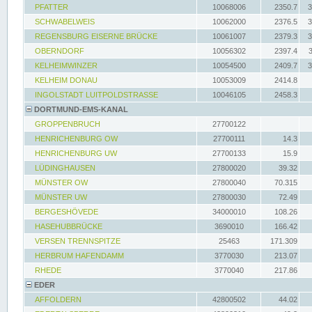
PFATTER
10068006
2350.7
3
SCHWABELWEIS
10062000
2376.5
3
REGENSBURG EISERNE BRÜCKE
10061007
2379.3
3
OBERNDORF
10056302
2397.4
KELHEIMWINZER
10054500
2409.7
3
KELHEIM DONAU
10053009
2414.8
INGOLSTADT LUITPOLDSTRASSE
10046105
2458.3
DORTMUND-EMS-KANAL
GROPPENBRUCH
27700122
HENRICHENBURG OW
27700111
14.3
HENRICHENBURG UW
27700133
15.9
LÜDINGHAUSEN
27800020
39.32
MÜNSTER OW
27800040
70.315
MÜNSTER UW
27800030
72.49
BERGESHÖVEDE
34000010
108.26
HASEHUBBRÜCKE
3690010
166.42
VERSEN TRENNSPITZE
25463
171.309
HERBRUM HAFENDAMM
3770030
213.07
RHEDE
3770040
217.86
EDER
AFFOLDERN
42800502
44.02