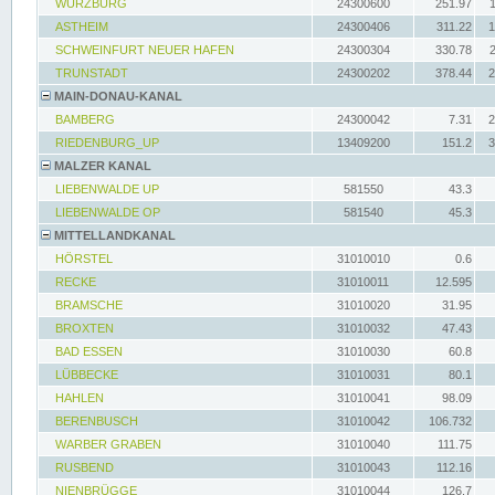
WÜRZBURG
24300600
251.97
ASTHEIM
24300406
311.22
1
SCHWEINFURT NEUER HAFEN
24300304
330.78
TRUNSTADT
24300202
378.44
2
MAIN-DONAU-KANAL
BAMBERG
24300042
7.31
2
RIEDENBURG_UP
13409200
151.2
3
MALZER KANAL
LIEBENWALDE UP
581550
43.3
LIEBENWALDE OP
581540
45.3
MITTELLANDKANAL
HÖRSTEL
31010010
0.6
RECKE
31010011
12.595
BRAMSCHE
31010020
31.95
BROXTEN
31010032
47.43
BAD ESSEN
31010030
60.8
LÜBBECKE
31010031
80.1
HAHLEN
31010041
98.09
BERENBUSCH
31010042
106.732
WARBER GRABEN
31010040
111.75
RUSBEND
31010043
112.16
NIENBRÜGGE
31010044
126.7