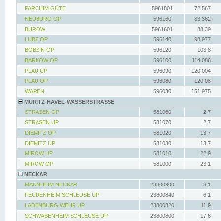
PARCHIM GÜTE
5961801
72.567
NEUBURG OP
596160
83.362
BUROW
5961601
88.39
LÜBZ OP
596140
98.977
BOBZIN OP
596120
103.8
BARKOW OP
596100
114.086
PLAU UP
596090
120.004
PLAU OP
596080
120.08
WAREN
596030
151.975
MÜRITZ-HAVEL-WASSERSTRASSE
STRASEN OP
581060
2.7
STRASEN UP
581070
2.7
DIEMITZ OP
581020
13.7
DIEMITZ UP
581030
13.7
MIROW UP
581010
22.9
MIROW OP
581000
23.1
NECKAR
MANNHEIM NECKAR
23800900
3.1
FEUDENHEIM SCHLEUSE UP
23800840
6.1
LADENBURG WEHR UP
23800820
11.9
SCHWABENHEIM SCHLEUSE UP
23800800
17.6