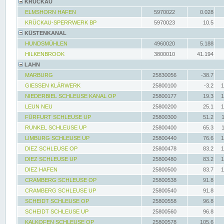
KRÜCKAU
ELMSHORN HAFEN
5970022
0.028
KRÜCKAU-SPERRWERK BP
5970023
10.5
KÜSTENKANAL
HUNDSMÜHLEN
4960020
5.188
HILKENBROOK
3800010
41.194
LAHN
MARBURG
25830056
-38.7
GIESSEN KLÄRWERK
25800100
-3.2
1
NIEDERBIEL SCHLEUSE KANAL OP
25800177
19.3
1
LEUN NEU
25800200
25.1
1
FÜRFURT SCHLEUSE UP
25800300
51.2
RUNKEL SCHLEUSE UP
25800400
65.3
LIMBURG SCHLEUSE UP
25800440
76.6
1
DIEZ SCHLEUSE OP
25800478
83.2
1
DIEZ SCHLEUSE UP
25800480
83.2
1
DIEZ HAFEN
25800500
83.7
1
CRAMBERG SCHLEUSE OP
25800538
91.8
CRAMBERG SCHLEUSE UP
25800540
91.8
SCHEIDT SCHLEUSE OP
25800558
96.8
SCHEIDT SCHLEUSE UP
25800560
96.8
KALKOFEN SCHLEUSE OP
25800578
105.6