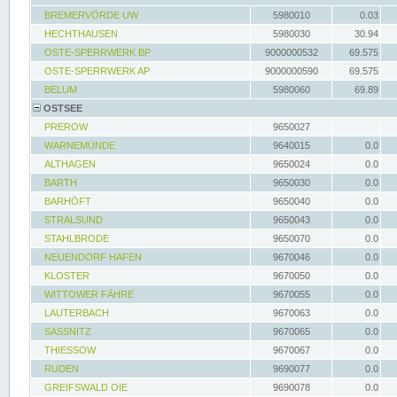
BREMERVÖRDE UW
5980010
0.03
HECHTHAUSEN
5980030
30.94
OSTE-SPERRWERK BP
9000000532
69.575
OSTE-SPERRWERK AP
9000000590
69.575
BELUM
5980060
69.89
OSTSEE
PREROW
9650027
WARNEMÜNDE
9640015
0.0
ALTHAGEN
9650024
0.0
BARTH
9650030
0.0
BARHÖFT
9650040
0.0
STRALSUND
9650043
0.0
STAHLBRODE
9650070
0.0
NEUENDORF HAFEN
9670046
0.0
KLOSTER
9670050
0.0
WITTOWER FÄHRE
9670055
0.0
LAUTERBACH
9670063
0.0
SASSNITZ
9670065
0.0
THIESSOW
9670067
0.0
RUDEN
9690077
0.0
GREIFSWALD OIE
9690078
0.0