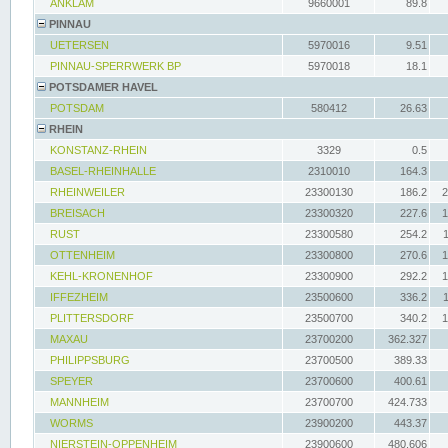
ANKLAM
9660001
89.8
PINNAU
UETERSEN
5970016
9.51
PINNAU-SPERRWERK BP
5970018
18.1
POTSDAMER HAVEL
POTSDAM
580412
26.63
RHEIN
KONSTANZ-RHEIN
3329
0.5
BASEL-RHEINHALLE
2310010
164.3
RHEINWEILER
23300130
186.2
2
BREISACH
23300320
227.6
1
RUST
23300580
254.2
OTTENHEIM
23300800
270.6
1
KEHL-KRONENHOF
23300900
292.2
1
IFFEZHEIM
23500600
336.2
PLITTERSDORF
23500700
340.2
1
MAXAU
23700200
362.327
PHILIPPSBURG
23700500
389.33
SPEYER
23700600
400.61
MANNHEIM
23700700
424.733
WORMS
23900200
443.37
NIERSTEIN-OPPENHEIM
23900600
480.606