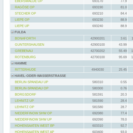
EBERSWALDE OP
693170
77.9
RAGÖSE OP
693190
81.0
STECHER OP
693210
84.4
LIEPE OP
693230
88.9
LIEPE UP
693240
88.9
FULDA
BONAFORTH
42900201
3.61
GUNTERSHAUSEN
42900100
43.99
GREBENAU
42700202
55.49
1
ROTENBURG
42700100
95.69
1
HAMME
RITTERHUDE
4940030
25.45
HAVEL-ODER-WASSERSTRASSE
BERLIN-SPANDAU UP
580310
0.55
BERLIN-SPANDAU OP
580300
0.76
BORGSDORF
581591
20.3
LEHNITZ UP
581590
28.4
LEHNITZ OP
581580
28.7
NIEDERFINOW SHW OP
692080
77.4
NIEDERFINOW SHW UP
692090
78.0
HOHENSAATEN WEST BP
603310
92.7
HOHENSAATEN WEST AP
603400
93.0