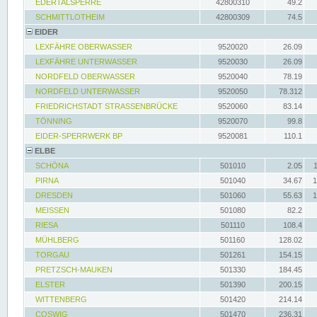
EDERTALSPERRE
42800310
49.2
SCHMITTLOTHEIM
42800309
74.5
EIDER
LEXFÄHRE OBERWASSER
9520020
26.09
LEXFÄHRE UNTERWASSER
9520030
26.09
NORDFELD OBERWASSER
9520040
78.19
NORDFELD UNTERWASSER
9520050
78.312
FRIEDRICHSTADT STRASSENBRÜCKE
9520060
83.14
TÖNNING
9520070
99.8
EIDER-SPERRWERK BP
9520081
110.1
ELBE
SCHÖNA
501010
2.05
PIRNA
501040
34.67
1
DRESDEN
501060
55.63
1
MEISSEN
501080
82.2
RIESA
501110
108.4
MÜHLBERG
501160
128.02
TORGAU
501261
154.15
PRETZSCH-MAUKEN
501330
184.45
ELSTER
501390
200.15
WITTENBERG
501420
214.14
COSWIG
501470
236.31