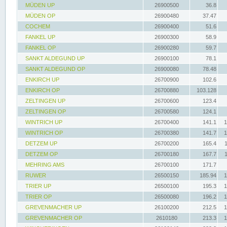
MÜDEN UP
26900500
36.8
MÜDEN OP
26900480
37.47
COCHEM
26900400
51.6
FANKEL UP
26900300
58.9
FANKEL OP
26900280
59.7
SANKT ALDEGUND UP
26900100
78.1
SANKT ALDEGUND OP
26900080
78.48
ENKIRCH UP
26700900
102.6
ENKIRCH OP
26700880
103.128
ZELTINGEN UP
26700600
123.4
ZELTINGEN OP
26700580
124.1
WINTRICH UP
26700400
141.1
1
WINTRICH OP
26700380
141.7
1
DETZEM UP
26700200
165.4
DETZEM OP
26700180
167.7
MEHRING AMS
26700100
171.7
RUWER
26500150
185.94
1
TRIER UP
26500100
195.3
1
TRIER OP
26500080
196.2
1
GREVENMACHER UP
26100200
212.5
1
GREVENMACHER OP
2610180
213.3
1