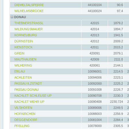
DIEMELTALSPERRE
44100104
90.6
WILHELMSBRÜCKE
44100024
97.4
DONAU
THEBNERSTRASSL
42015
1879.2
WILDUNGSMAUER
42014
1894.7
KORNEUBURG
42013
1941.5
DÜRNSTEIN
42012
2009.2
KIENSTOCK
42011
2015.2
GREIN
420091
2079.1
MAUTHAUSEN
42009
2111.0
WILHERING
420061
2144.1
ERLAU
10096001
2214.5
2
ACHLEITEN
10094006
2223.1
PASSAU ILZSTADT
10092000
2225.2
2
PASSAU DONAU
10091008
2226.7
2
KACHLET SCHLEUSE UP
10090708
2230.3
2
KACHLET WEHR UP
10090408
2230.724
2
VILSHOFEN
10089006
2249.5
2
HOFKIRCHEN
10088003
2256.9
2
DEGGENDORF
10081004
2284.4
3
PFELLING
10078000
2305.5
3