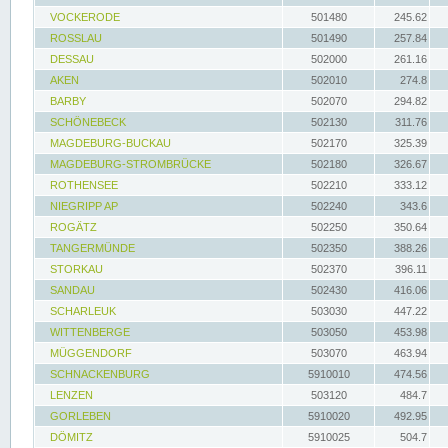
VOCKERODE
501480
245.62
ROSSLAU
501490
257.84
DESSAU
502000
261.16
AKEN
502010
274.8
BARBY
502070
294.82
SCHÖNEBECK
502130
311.76
MAGDEBURG-BUCKAU
502170
325.39
MAGDEBURG-STROMBRÜCKE
502180
326.67
ROTHENSEE
502210
333.12
NIEGRIPP AP
502240
343.6
ROGÄTZ
502250
350.64
TANGERMÜNDE
502350
388.26
STORKAU
502370
396.11
SANDAU
502430
416.06
SCHARLEUK
503030
447.22
WITTENBERGE
503050
453.98
MÜGGENDORF
503070
463.94
SCHNACKENBURG
5910010
474.56
LENZEN
503120
484.7
GORLEBEN
5910020
492.95
DÖMITZ
5910025
504.7