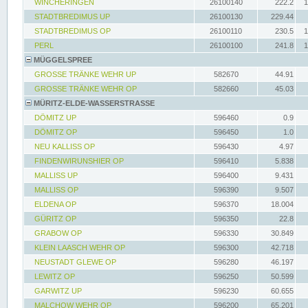
WINCHERINGEN
26100140
222.2
1
STADTBREDIMUS UP
26100130
229.44
STADTBREDIMUS OP
26100110
230.5
1
PERL
26100100
241.8
1
MÜGGELSPREE
GROSSE TRÄNKE WEHR UP
582670
44.91
GROSSE TRÄNKE WEHR OP
582660
45.03
MÜRITZ-ELDE-WASSERSTRASSE
DÖMITZ UP
596460
0.9
DÖMITZ OP
596450
1.0
NEU KALLISS OP
596430
4.97
FINDENWIRUNSHIER OP
596410
5.838
MALLISS UP
596400
9.431
MALLISS OP
596390
9.507
ELDENA OP
596370
18.004
GÜRITZ OP
596350
22.8
GRABOW OP
596330
30.849
KLEIN LAASCH WEHR OP
596300
42.718
NEUSTADT GLEWE OP
596280
46.197
LEWITZ OP
596250
50.599
GARWITZ UP
596230
60.655
MALCHOW WEHR OP
596200
65.201