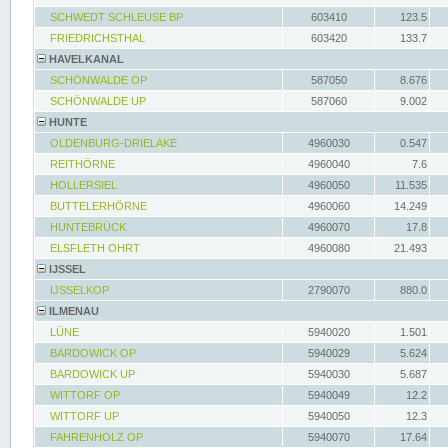
SCHWEDT SCHLEUSE BP
603410
123.5
FRIEDRICHSTHAL
603420
133.7
HAVELKANAL
SCHÖNWALDE OP
587050
8.676
SCHÖNWALDE UP
587060
9.002
HUNTE
OLDENBURG-DRIELAKE
4960030
0.547
REITHÖRNE
4960040
7.6
HOLLERSIEL
4960050
11.535
BUTTELERHÖRNE
4960060
14.249
HUNTEBRÜCK
4960070
17.8
ELSFLETH OHRT
4960080
21.493
IJSSEL
IJSSELKOP
2790070
880.0
ILMENAU
LÜNE
5940020
1.501
BARDOWICK OP
5940029
5.624
BARDOWICK UP
5940030
5.687
WITTORF OP
5940049
12.2
WITTORF UP
5940050
12.3
FAHRENHOLZ OP
5940070
17.64