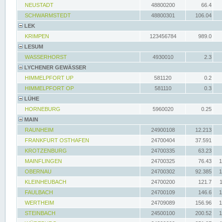
NEUSTADT
48800200
66.4
SCHWARMSTEDT
48800301
106.04
LEK
KRIMPEN
123456784
989.0
LESUM
WASSERHORST
4930010
2.3
LYCHENER GEWÄSSER
HIMMELPFORT UP
581120
0.2
HIMMELPFORT OP
581110
0.3
LÜHE
HORNEBURG
5960020
0.25
MAIN
RAUNHEIM
24900108
12.213
FRANKFURT OSTHAFEN
24700404
37.591
KROTZENBURG
24700335
63.23
MAINFLINGEN
24700325
76.43
1
OBERNAU
24700302
92.385
1
KLEINHEUBACH
24700200
121.7
FAULBACH
24700109
146.6
1
WERTHEIM
24709089
156.96
1
STEINBACH
24500100
200.52
1