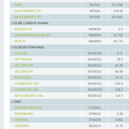
KADE
587541
371.285
WUSTERWITZ OP
587540
376.56
WUSTERWITZ UP
587550
376.965
ELBE-LÜBECK-KANAL
BÜSSAU UP
9669040
3.4
DONNERSCHLEUSE OP
9660049
20.722
MÖLLN
9660050
26.772
ELBESEITENKANAL
OSLOSS
90100100
9.72
WITTINGEN
90100101
39.0
UELZEN OW
90100111
60.38
UELZEN UW
90100110
60.98
BEVENSEN
90100112
79.72
LÜNEBURG OW
90100121
104.0
LÜNEBURG UW
90100120
106.3
ARTLENBURG-ESK
90100122
114.7
EMS
VERSEN WEHR OP
3730001
PAPENBURG
3790010
0.39
WEENER
3790020
6.852
LEERORT
3910010
14.79