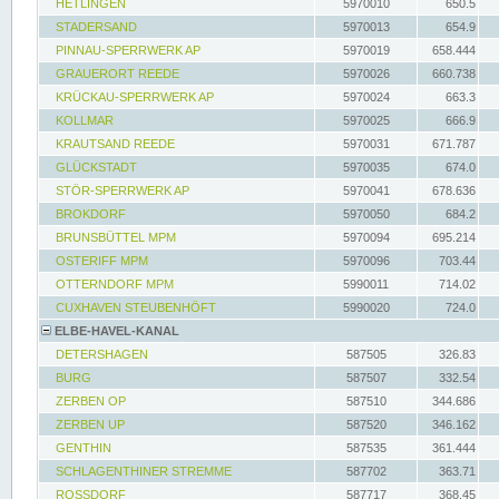
HETLINGEN
5970010
650.5
STADERSAND
5970013
654.9
PINNAU-SPERRWERK AP
5970019
658.444
GRAUERORT REEDE
5970026
660.738
KRÜCKAU-SPERRWERK AP
5970024
663.3
KOLLMAR
5970025
666.9
KRAUTSAND REEDE
5970031
671.787
GLÜCKSTADT
5970035
674.0
STÖR-SPERRWERK AP
5970041
678.636
BROKDORF
5970050
684.2
BRUNSBÜTTEL MPM
5970094
695.214
OSTERIFF MPM
5970096
703.44
OTTERNDORF MPM
5990011
714.02
CUXHAVEN STEUBENHÖFT
5990020
724.0
ELBE-HAVEL-KANAL
DETERSHAGEN
587505
326.83
BURG
587507
332.54
ZERBEN OP
587510
344.686
ZERBEN UP
587520
346.162
GENTHIN
587535
361.444
SCHLAGENTHINER STREMME
587702
363.71
ROSSDORF
587717
368.45