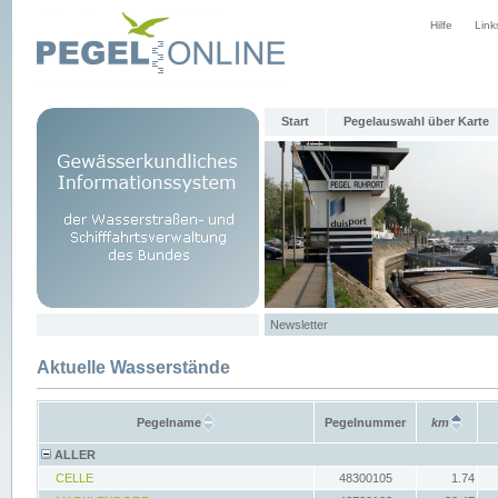
Hilfe
Link
Start
Pegelauswahl über Karte
Newsletter
Aktuelle Wasserstände
Pegelname
Pegelnummer
km
ALLER
CELLE
48300105
1.74