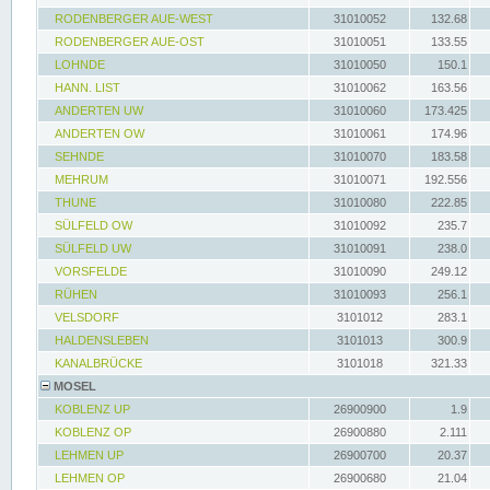
RODENBERGER AUE-WEST
31010052
132.68
RODENBERGER AUE-OST
31010051
133.55
LOHNDE
31010050
150.1
HANN. LIST
31010062
163.56
ANDERTEN UW
31010060
173.425
ANDERTEN OW
31010061
174.96
SEHNDE
31010070
183.58
MEHRUM
31010071
192.556
THUNE
31010080
222.85
SÜLFELD OW
31010092
235.7
SÜLFELD UW
31010091
238.0
VORSFELDE
31010090
249.12
RÜHEN
31010093
256.1
VELSDORF
3101012
283.1
HALDENSLEBEN
3101013
300.9
KANALBRÜCKE
3101018
321.33
MOSEL
KOBLENZ UP
26900900
1.9
KOBLENZ OP
26900880
2.111
LEHMEN UP
26900700
20.37
LEHMEN OP
26900680
21.04