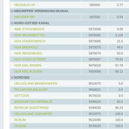
NEUHAUS UP
585860
2.77
NIEGRIPPER VERBINDUNGSKANAL
NIEGRIPP BP
587500
0.59
NORD-OSTSEE-KANAL
AWK STROHBRÜCK
5970069
0.89
NOK BRUNSBÜTTEL
5970091
2.116
NOK DÜKERSWISCH
5970085
21.5
NOK BREIHOLZ
5970075
48.5
NOK RENDSBURG
5970074
63.5
NOK KÖNIGSFÖRDE
5970067
79.63
NOK KIEL BINNEN
5979020
97.76
NOK KIEL AUSSEN
5650068
98.13
NORDSEE
HELGOLAND BINNENHAFEN
9510070
0.0
PELLWORM ANLEGER
9550021
0.0
WITTDÜN
9570010
0.0
BORKUM FISCHERBALJE
9340020
83.5
BORKUM SÜDSTRAND
9340030
89.23
HELGOLAND SÜDHAFEN
9510075
100.0
BÜSUM
9510095
100.0
HUSUM
9530020
100.0