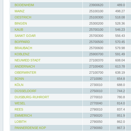
BODENHEIM
23900620
489.0
MAINZ
25100100
498.27
OESTRICH
25100300
518.08
BINGEN
25300200
528.36
KAUB
25700100
546.23
SANKT GOAR
25700300
556.43
BOPPARD
25700500
570.45
BRAUBACH
25700600
579.98
KOBLENZ
25900700
591.49
NEUWIED STADT
27100370
608.04
ANDERNACH
27100400
613.78
OBERWINTER
27100700
638.19
BONN
2710080
654.8
KÖLN
2730010
688.0
DÜSSELDORF
2750010
744.2
DUISBURG-RUHRORT
2770010
780.8
WESEL
2770040
814.0
REES
2790010
837.4
EMMERICH
2790020
851.9
LOBITH
2790050
862.0
PANNERDENSE KOP
2790060
867.3