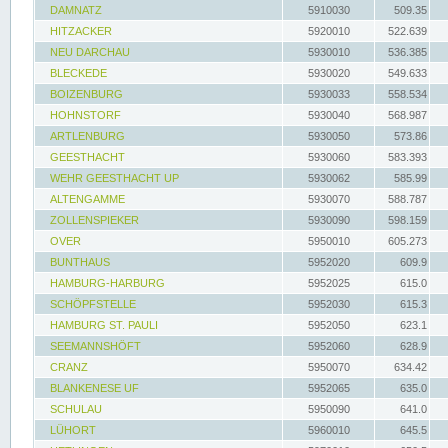
DAMNATZ
5910030
509.35
HITZACKER
5920010
522.639
NEU DARCHAU
5930010
536.385
BLECKEDE
5930020
549.633
BOIZENBURG
5930033
558.534
HOHNSTORF
5930040
568.987
ARTLENBURG
5930050
573.86
GEESTHACHT
5930060
583.393
WEHR GEESTHACHT UP
5930062
585.99
ALTENGAMME
5930070
588.787
ZOLLENSPIEKER
5930090
598.159
OVER
5950010
605.273
BUNTHAUS
5952020
609.9
HAMBURG-HARBURG
5952025
615.0
SCHÖPFSTELLE
5952030
615.3
HAMBURG ST. PAULI
5952050
623.1
SEEMANNSHÖFT
5952060
628.9
CRANZ
5950070
634.42
BLANKENESE UF
5952065
635.0
SCHULAU
5950090
641.0
LÜHORT
5960010
645.5