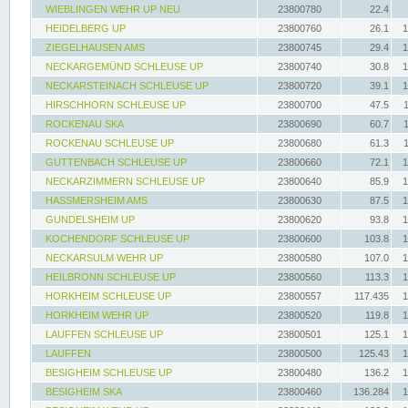
WIEBLINGEN WEHR UP NEU
23800780
22.4
HEIDELBERG UP
23800760
26.1
1
ZIEGELHAUSEN AMS
23800745
29.4
1
NECKARGEMÜND SCHLEUSE UP
23800740
30.8
1
NECKARSTEINACH SCHLEUSE UP
23800720
39.1
1
HIRSCHHORN SCHLEUSE UP
23800700
47.5
ROCKENAU SKA
23800690
60.7
ROCKENAU SCHLEUSE UP
23800680
61.3
GUTTENBACH SCHLEUSE UP
23800660
72.1
1
NECKARZIMMERN SCHLEUSE UP
23800640
85.9
1
HASSMERSHEIM AMS
23800630
87.5
1
GUNDELSHEIM UP
23800620
93.8
1
KOCHENDORF SCHLEUSE UP
23800600
103.8
1
NECKARSULM WEHR UP
23800580
107.0
1
HEILBRONN SCHLEUSE UP
23800560
113.3
1
HORKHEIM SCHLEUSE UP
23800557
117.435
1
HORKHEIM WEHR UP
23800520
119.8
1
LAUFFEN SCHLEUSE UP
23800501
125.1
1
LAUFFEN
23800500
125.43
1
BESIGHEIM SCHLEUSE UP
23800480
136.2
1
BESIGHEIM SKA
23800460
136.284
1