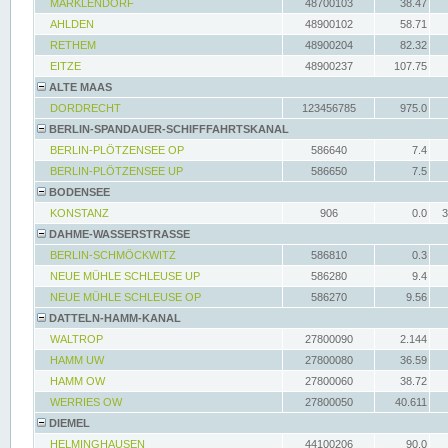
MARKLENDORF
48700103
38.47
AHLDEN
48900102
58.71
RETHEM
48900204
82.32
EITZE
48900237
107.75
ALTE MAAS
DORDRECHT
123456785
975.0
BERLIN-SPANDAUER-SCHIFFFAHRTSKANAL
BERLIN-PLÖTZENSEE OP
586640
7.4
BERLIN-PLÖTZENSEE UP
586650
7.5
BODENSEE
KONSTANZ
906
0.0
3
DAHME-WASSERSTRASSE
BERLIN-SCHMÖCKWITZ
586810
0.3
NEUE MÜHLE SCHLEUSE UP
586280
9.4
NEUE MÜHLE SCHLEUSE OP
586270
9.56
DATTELN-HAMM-KANAL
WALTROP
27800090
2.144
HAMM UW
27800080
36.59
HAMM OW
27800060
38.72
WERRIES OW
27800050
40.611
DIEMEL
HELMINGHAUSEN
44100206
90.0