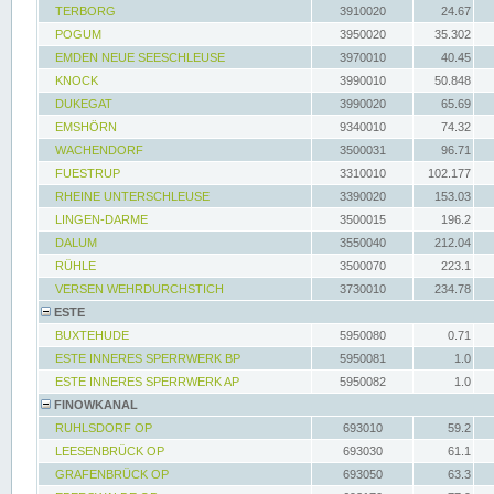
TERBORG
3910020
24.67
POGUM
3950020
35.302
EMDEN NEUE SEESCHLEUSE
3970010
40.45
KNOCK
3990010
50.848
DUKEGAT
3990020
65.69
EMSHÖRN
9340010
74.32
WACHENDORF
3500031
96.71
FUESTRUP
3310010
102.177
RHEINE UNTERSCHLEUSE
3390020
153.03
LINGEN-DARME
3500015
196.2
DALUM
3550040
212.04
RÜHLE
3500070
223.1
VERSEN WEHRDURCHSTICH
3730010
234.78
ESTE
BUXTEHUDE
5950080
0.71
ESTE INNERES SPERRWERK BP
5950081
1.0
ESTE INNERES SPERRWERK AP
5950082
1.0
FINOWKANAL
RUHLSDORF OP
693010
59.2
LEESENBRÜCK OP
693030
61.1
GRAFENBRÜCK OP
693050
63.3