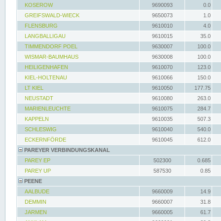
KOSEROW
9690093
0.0
GREIFSWALD-WIECK
9650073
1.0
FLENSBURG
9610010
4.0
LANGBALLIGAU
9610015
35.0
TIMMENDORF POEL
9630007
100.0
WISMAR-BAUMHAUS
9630008
100.0
HEILIGENHAFEN
9610070
123.0
KIEL-HOLTENAU
9610066
150.0
LT KIEL
9610050
177.75
NEUSTADT
9610080
263.0
MARIENLEUCHTE
9610075
284.7
KAPPELN
9610035
507.3
SCHLESWIG
9610040
540.0
ECKERNFÖRDE
9610045
612.0
PAREYER VERBINDUNGSKANAL
PAREY EP
502300
0.685
PAREY UP
587530
0.85
PEENE
AALBUDE
9660009
14.9
DEMMIN
9660007
31.8
JARMEN
9660005
61.7