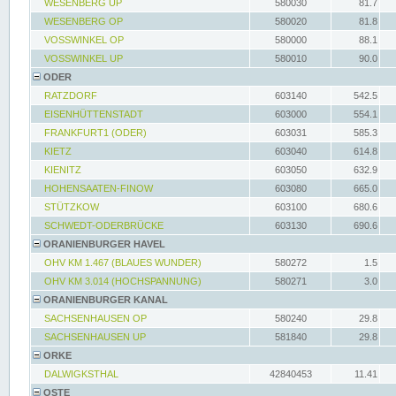
WESENBERG UP
580030
81.7
WESENBERG OP
580020
81.8
VOSSWINKEL OP
580000
88.1
VOSSWINKEL UP
580010
90.0
ODER
RATZDORF
603140
542.5
EISENHÜTTENSTADT
603000
554.1
FRANKFURT1 (ODER)
603031
585.3
KIETZ
603040
614.8
KIENITZ
603050
632.9
HOHENSAATEN-FINOW
603080
665.0
STÜTZKOW
603100
680.6
SCHWEDT-ODERBRÜCKE
603130
690.6
ORANIENBURGER HAVEL
OHV KM 1.467 (BLAUES WUNDER)
580272
1.5
OHV KM 3.014 (HOCHSPANNUNG)
580271
3.0
ORANIENBURGER KANAL
SACHSENHAUSEN OP
580240
29.8
SACHSENHAUSEN UP
581840
29.8
ORKE
DALWIGKSTHAL
42840453
11.41
OSTE