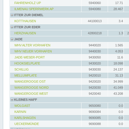
FAHRENHOLZ UP
5940060
17.71
ILMENAU SPERRWERK AP
5940080
28.467
ITTER ZUR DIEMEL
KOTTHAUSEN
44100013
3.4
ITTER ZUR EDER
HERZHAUSEN
42800218
1.3
2
JADE
WHV ALTER VORHAFEN
9440020
1.565
WHV NEUER VORHAFEN
9440030
4.053
JADE-WESER-PORT
9430050
11.6
HOOKSIELPLATE
9430020
18.098
SCHILLIG
9430030
24.137
MELLUMPLATE
9420010
31.13
WANGEROOGE OST
9420020
34.999
WANGEROOGE NORD
9420030
41.049
WANGEROOGE WEST
9420040
43.208
KLEINES HAFF
WOLGAST
9650080
0.0
KARNIN
9690084
0.0
KARLSHAGEN
9690085
0.0
UECKERMÜNDE
9690088
0.0