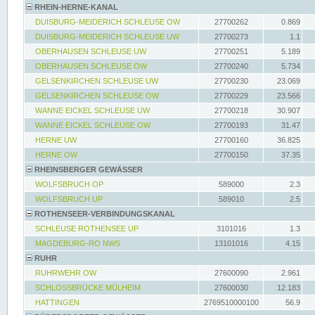
RHEIN-HERNE-KANAL
DUISBURG-MEIDERICH SCHLEUSE OW
27700262
0.869
DUISBURG-MEIDERICH SCHLEUSE UW
27700273
1.1
OBERHAUSEN SCHLEUSE UW
27700251
5.189
OBERHAUSEN SCHLEUSE OW
27700240
5.734
GELSENKIRCHEN SCHLEUSE UW
27700230
23.069
GELSENKIRCHEN SCHLEUSE OW
27700229
23.566
WANNE EICKEL SCHLEUSE UW
27700218
30.907
WANNE EICKEL SCHLEUSE OW
27700193
31.47
HERNE UW
27700160
36.825
HERNE OW
27700150
37.35
RHEINSBERGER GEWÄSSER
WOLFSBRUCH OP
589000
2.3
WOLFSBRUCH UP
589010
2.5
ROTHENSEER-VERBINDUNGSKANAL
SCHLEUSE ROTHENSEE UP
3101016
1.3
MAGDEBURG-RO NWS
13101016
4.15
RUHR
RUHRWEHR OW
27600090
2.961
SCHLOSSBRÜCKE MÜLHEIM
27600030
12.183
HATTINGEN
2769510000100
56.9