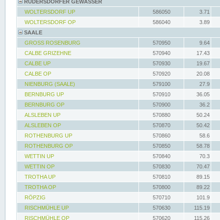
RÜDERSDORFER GEWÄSSER
WOLTERSDORF UP
586050
3.71
WOLTERSDORF OP
586040
3.89
SAALE
GROSS ROSENBURG
570950
9.64
CALBE GRIZEHNE
570940
17.43
CALBE UP
570930
19.67
CALBE OP
570920
20.08
NIENBURG (SAALE)
579100
27.9
BERNBURG UP
570910
36.05
BERNBURG OP
570900
36.2
ALSLEBEN UP
570880
50.24
ALSLEBEN OP
570870
50.42
ROTHENBURG UP
570860
58.6
ROTHENBURG OP
570850
58.78
WETTIN UP
570840
70.3
WETTIN OP
570830
70.47
TROTHA UP
570810
89.15
TROTHA OP
570800
89.22
RÖPZIG
570710
101.9
RISCHMÜHLE UP
570630
115.19
RISCHMÜHLE OP
570620
115.26