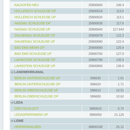
KALKOFEN NEU
25800600
106.4
HOLLERICH SCHLEUSE OP
25800618
113.0
HOLLERICH SCHLEUSE UP
25800620
113.1
NASSAU SCHLEUSE OP
25800638
117.6
NASSAU SCHLEUSE UP
25800640
117.643
DAUSENAU SCHLEUSE OP
25800678
122.3
DAUSENAU SCHLEUSE UP
25800680
122.4
BAD EMS WEHR OP
25800690
125.9
BAD EMS SCHLEUSE UP
25800700
127.0
LAHNSTEIN SCHLEUSE OP
25800798
135.9
LAHNSTEIN SCHLEUSE UP
25800800
136.0
LANDWEHRKANAL
BERLIN-UNTERSCHLEUSE UP
586630
1.61
BERLIN-UNTERSCHLEUSE OP
586620
1.71
BERLIN-OBERSCHLEUSE UP
586610
10.51
BERLIN-OBERSCHLEUSE OP
586600
10.62
LEDA
DREYSCHLOOT
3880010
0.73
LEDASPERRWERK UP
3880050
21.125
LEINE
HERRENHAUSEN
48800108
25.12