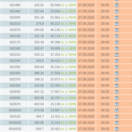
501480
245.62
55.948
m. ü. NHN
07.08.2026
00:45
501490
257.84
53.846
m. ü. NHN
07.08.2026
00:45
502000
261.16
52.961
m. ü. NHN
07.08.2026
00:30
502010
274.8
50.217
m. ü. NHN
07.08.2026
00:45
502070
294.82
46.125
m. ü. NHN
07.08.2026
00:30
502130
311.76
42.713
m. ü. NHN
07.08.2026
00:30
502170
325.39
40.386
m. ü. NHN
07.08.2026
00:45
502180
326.67
39.895
m. ü. NHN
07.08.2026
00:45
502210
333.12
37.203
m. ü. NHN
07.08.2026
00:30
502240
343.6
34.414
m. ü. NHN
07.08.2026
00:30
502250
350.64
35.216
m. ü. NHN
07.08.2026
00:45
502350
388.26
27.556
m. ü. NHN
07.08.2026
00:45
502370
396.11
25.873
m. ü. NHN
07.08.2026
00:45
502430
416.06
22.454
m. ü. NHN
07.08.2026
00:45
503030
447.22
17.567
m. ü. NHN
07.08.2026
00:30
503050
453.98
16.707
m. ü. NHN
07.08.2026
00:45
503070
463.94
15.138
m. ü. NHN
07.08.2026
00:30
5910010
474.56
13.687
m. ü. NHN
07.08.2026
00:30
503120
484.7
12.411
m. ü. NHN
07.08.2026
00:45
5910020
492.95
11.314
m. ü. NHN
07.08.2026
00:30
5910025
504.7
10.402
m. ü. NHN
07.08.2026
00:30