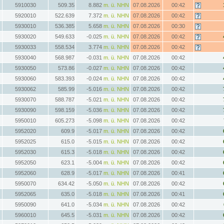
5910030
509.35
8.882
m. ü. NHN
07.08.2026
00:42
5920010
522.639
7.372
m. ü. NHN
07.08.2026
00:42
5930010
536.385
5.658
m. ü. NHN
07.08.2026
00:30
5930020
549.633
-0.025
m. ü. NHN
07.08.2026
00:42
5930033
558.534
3.774
m. ü. NHN
07.08.2026
00:42
5930040
568.987
-0.031
m. ü. NHN
07.08.2026
00:42
5930050
573.86
-0.027
m. ü. NHN
07.08.2026
00:42
5930060
583.393
-0.024
m. ü. NHN
07.08.2026
00:42
5930062
585.99
-5.016
m. ü. NHN
07.08.2026
00:42
5930070
588.787
-5.021
m. ü. NHN
07.08.2026
00:42
5930090
598.159
-5.036
m. ü. NHN
07.08.2026
00:42
5950010
605.273
-5.098
m. ü. NHN
07.08.2026
00:42
5952020
609.9
-5.017
m. ü. NHN
07.08.2026
00:42
5952025
615.0
-5.015
m. ü. NHN
07.08.2026
00:42
5952030
615.3
-5.018
m. ü. NHN
07.08.2026
00:42
5952050
623.1
-5.004
m. ü. NHN
07.08.2026
00:42
5952060
628.9
-5.017
m. ü. NHN
07.08.2026
00:41
5950070
634.42
-5.050
m. ü. NHN
07.08.2026
00:42
5952065
635.0
-5.018
m. ü. NHN
07.08.2026
00:41
5950090
641.0
-5.034
m. ü. NHN
07.08.2026
00:42
5960010
645.5
-5.031
m. ü. NHN
07.08.2026
00:42