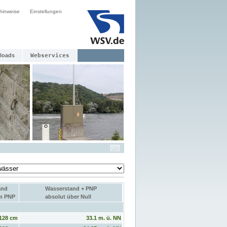
hinweise
Einstellungen
loads
Webservices
and
Wasserstand + PNP
um PNP
absolut über Null
128 cm
33.1 m. ü. NN