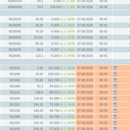
42800310
49.2
0.082
m. ü. NN
07.08.2026
00:30
42800309
74.5
245.870
m. ü. NN
07.08.2026
00:30
9520020
26.09
-5.005
m. ü. NHN
07.08.2026
00:42
9520030
26.09
-5.005
m. ü. NHN
07.08.2026
00:42
9520040
78.19
-5.008
m. ü. NHN
07.08.2026
00:42
9520050
78.312
-5.009
m. ü. NHN
07.08.2026
00:42
9520060
83.14
-5.021
m. ü. NHN
07.08.2026
00:42
9520070
99.8
-5.057
m. ü. NHN
07.08.2026
00:42
9520081
110.1
-5.020
m. ü. NHN
07.08.2026
00:42
501010
2.05
116.200
m. ü. NHN
07.08.2026
00:45
501040
34.67
108.026
m. ü. NHN
07.08.2026
00:45
501060
55.63
102.700
m. ü. NHN
07.08.2026
00:30
501080
82.2
94.823
m. ü. NHN
07.08.2026
00:30
501110
108.4
88.022
m. ü. NHN
07.08.2026
00:30
501160
128.02
81.686
m. ü. NHN
07.08.2026
00:45
501261
154.15
75.158
m. ü. NHN
07.08.2026
00:30
501330
184.45
68.794
m. ü. NHN
07.08.2026
00:45
501390
200.15
65.798
m. ü. NHN
07.08.2026
00:30
501420
214.14
62.450
m. ü. NHN
07.08.2026
00:30
501470
236.31
57.601
m. ü. NHN
07.08.2026
00:30