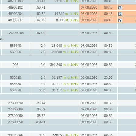
48700103
38.47
23.010
m. ü. NN
07.08.2026
00:45
48900102
58.71
07.08.2026
00:45
48900204
82.32
14.310
m. ü. NN
07.08.2026
00:45
48900237
107.75
8.000
m. ü. NN
07.08.2026
00:45
123456785
975.0
07.08.2026
00:30
AL
586640
7.4
28.000
m. ü. NHN
07.08.2026
00:30
586650
7.5
28.000
m. ü. NHN
07.08.2026
00:30
906
0.0
391.890
m. ü. NHN
07.08.2026
00:30
586810
0.3
31.957
m. ü. NHN
06.08.2026
23:00
586280
9.4
31.117
m. ü. NHN
07.08.2026
00:30
586270
9.56
31.117
m. ü. NHN
07.08.2026
00:30
27800090
2.144
07.08.2026
00:30
27800080
36.59
07.08.2026
00:30
27800060
38.72
07.08.2026
00:30
27800050
40.611
07.08.2026
00:30
44100206
90.0
336.970
m. ü. NN
07.08.2026
00:45