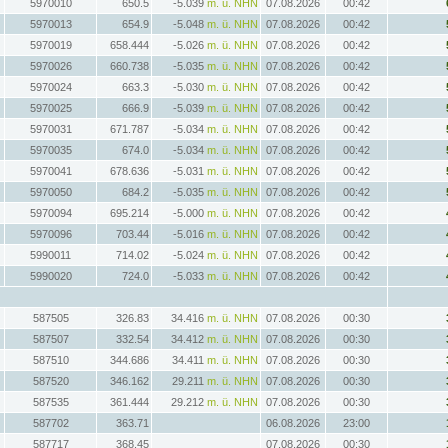
5970010
650.5
-5.039
m. ü. NHN
07.08.2026
00:42
5970013
654.9
-5.048
m. ü. NHN
07.08.2026
00:42
5970019
658.444
-5.026
m. ü. NHN
07.08.2026
00:42
5970026
660.738
-5.035
m. ü. NHN
07.08.2026
00:42
5970024
663.3
-5.030
m. ü. NHN
07.08.2026
00:42
5970025
666.9
-5.039
m. ü. NHN
07.08.2026
00:42
5970031
671.787
-5.034
m. ü. NHN
07.08.2026
00:42
5970035
674.0
-5.034
m. ü. NHN
07.08.2026
00:42
5970041
678.636
-5.031
m. ü. NHN
07.08.2026
00:42
5970050
684.2
-5.035
m. ü. NHN
07.08.2026
00:42
5970094
695.214
-5.000
m. ü. NHN
07.08.2026
00:42
5970096
703.44
-5.016
m. ü. NHN
07.08.2026
00:42
5990011
714.02
-5.024
m. ü. NHN
07.08.2026
00:42
5990020
724.0
-5.033
m. ü. NHN
07.08.2026
00:42
587505
326.83
34.416
m. ü. NHN
07.08.2026
00:30
587507
332.54
34.412
m. ü. NHN
07.08.2026
00:30
587510
344.686
34.411
m. ü. NHN
07.08.2026
00:30
587520
346.162
29.211
m. ü. NHN
07.08.2026
00:30
587535
361.444
29.212
m. ü. NHN
07.08.2026
00:30
587702
363.71
06.08.2026
23:00
587717
368.45
07.08.2026
00:30