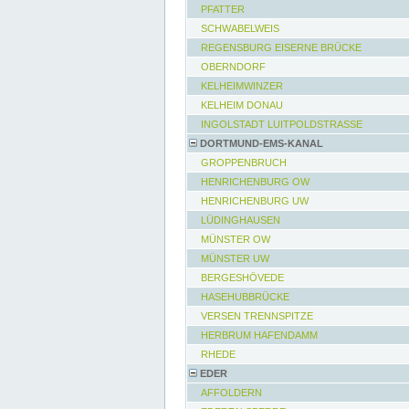
PFATTER
SCHWABELWEIS
REGENSBURG EISERNE BRÜCKE
OBERNDORF
KELHEIMWINZER
KELHEIM DONAU
INGOLSTADT LUITPOLDSTRASSE
DORTMUND-EMS-KANAL
GROPPENBRUCH
HENRICHENBURG OW
HENRICHENBURG UW
LÜDINGHAUSEN
MÜNSTER OW
MÜNSTER UW
BERGESHÖVEDE
HASEHUBBRÜCKE
VERSEN TRENNSPITZE
HERBRUM HAFENDAMM
RHEDE
EDER
AFFOLDERN