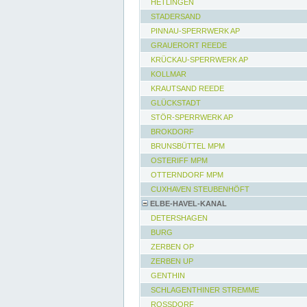
HETLINGEN
STADERSAND
PINNAU-SPERRWERK AP
GRAUERORT REEDE
KRÜCKAU-SPERRWERK AP
KOLLMAR
KRAUTSAND REEDE
GLÜCKSTADT
STÖR-SPERRWERK AP
BROKDORF
BRUNSBÜTTEL MPM
OSTERIFF MPM
OTTERNDORF MPM
CUXHAVEN STEUBENHÖFT
ELBE-HAVEL-KANAL
DETERSHAGEN
BURG
ZERBEN OP
ZERBEN UP
GENTHIN
SCHLAGENTHINER STREMME
ROSSDORF