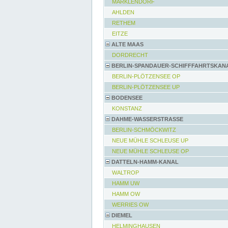
MARKLENDORF
AHLDEN
RETHEM
EITZE
ALTE MAAS
DORDRECHT
BERLIN-SPANDAUER-SCHIFFFAHRTSKAN
BERLIN-PLÖTZENSEE OP
BERLIN-PLÖTZENSEE UP
BODENSEE
KONSTANZ
DAHME-WASSERSTRASSE
BERLIN-SCHMÖCKWITZ
NEUE MÜHLE SCHLEUSE UP
NEUE MÜHLE SCHLEUSE OP
DATTELN-HAMM-KANAL
WALTROP
HAMM UW
HAMM OW
WERRIES OW
DIEMEL
HELMINGHAUSEN