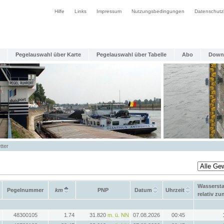
Hilfe
Links
Impressum
Nutzungsbedingungen
Datenschutz
Pegelauswahl über Karte
Pegelauswahl über Tabelle
Abo
Down
tter
Wasserst
Pegelnummer
km
PNP
Datum
Uhrzeit
relativ z
48300105
1.74
31.820
m. ü. NN
07.08.2026
00:45