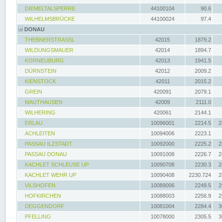
DIEMELTALSPERRE
44100104
90.6
WILHELMSBRÜCKE
44100024
97.4
DONAU
THEBNERSTRASSL
42015
1879.2
WILDUNGSMAUER
42014
1894.7
KORNEUBURG
42013
1941.5
DÜRNSTEIN
42012
2009.2
KIENSTOCK
42011
2015.2
GREIN
420091
2079.1
MAUTHAUSEN
42009
2111.0
WILHERING
420061
2144.1
ERLAU
10096001
2214.5
2
ACHLEITEN
10094006
2223.1
PASSAU ILZSTADT
10092000
2225.2
2
PASSAU DONAU
10091008
2226.7
2
KACHLET SCHLEUSE UP
10090708
2230.3
2
KACHLET WEHR UP
10090408
2230.724
2
VILSHOFEN
10089006
2249.5
2
HOFKIRCHEN
10088003
2256.9
2
DEGGENDORF
10081004
2284.4
3
PFELLING
10078000
2305.5
3