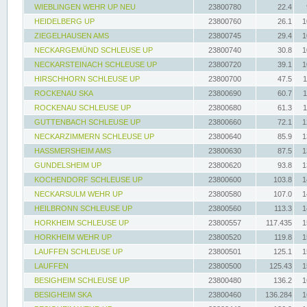
WIEBLINGEN WEHR UP NEU
23800780
22.4
HEIDELBERG UP
23800760
26.1
1
ZIEGELHAUSEN AMS
23800745
29.4
1
NECKARGEMÜND SCHLEUSE UP
23800740
30.8
1
NECKARSTEINACH SCHLEUSE UP
23800720
39.1
1
HIRSCHHORN SCHLEUSE UP
23800700
47.5
1
ROCKENAU SKA
23800690
60.7
1
ROCKENAU SCHLEUSE UP
23800680
61.3
1
GUTTENBACH SCHLEUSE UP
23800660
72.1
1
NECKARZIMMERN SCHLEUSE UP
23800640
85.9
1
HASSMERSHEIM AMS
23800630
87.5
1
GUNDELSHEIM UP
23800620
93.8
1
KOCHENDORF SCHLEUSE UP
23800600
103.8
1
NECKARSULM WEHR UP
23800580
107.0
1
HEILBRONN SCHLEUSE UP
23800560
113.3
1
HORKHEIM SCHLEUSE UP
23800557
117.435
1
HORKHEIM WEHR UP
23800520
119.8
1
LAUFFEN SCHLEUSE UP
23800501
125.1
1
LAUFFEN
23800500
125.43
1
BESIGHEIM SCHLEUSE UP
23800480
136.2
1
BESIGHEIM SKA
23800460
136.284
1