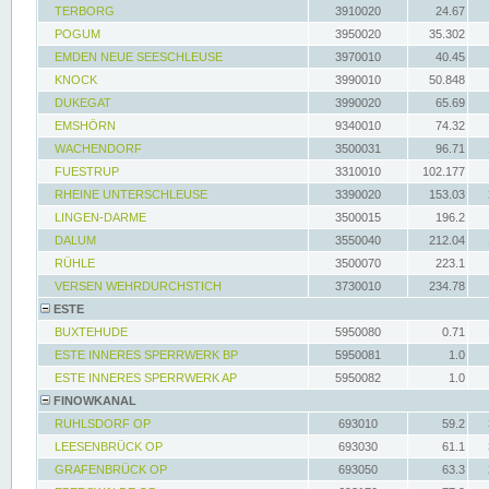
TERBORG
3910020
24.67
POGUM
3950020
35.302
EMDEN NEUE SEESCHLEUSE
3970010
40.45
KNOCK
3990010
50.848
DUKEGAT
3990020
65.69
EMSHÖRN
9340010
74.32
WACHENDORF
3500031
96.71
FUESTRUP
3310010
102.177
RHEINE UNTERSCHLEUSE
3390020
153.03
LINGEN-DARME
3500015
196.2
DALUM
3550040
212.04
RÜHLE
3500070
223.1
VERSEN WEHRDURCHSTICH
3730010
234.78
ESTE
BUXTEHUDE
5950080
0.71
ESTE INNERES SPERRWERK BP
5950081
1.0
ESTE INNERES SPERRWERK AP
5950082
1.0
FINOWKANAL
RUHLSDORF OP
693010
59.2
LEESENBRÜCK OP
693030
61.1
GRAFENBRÜCK OP
693050
63.3