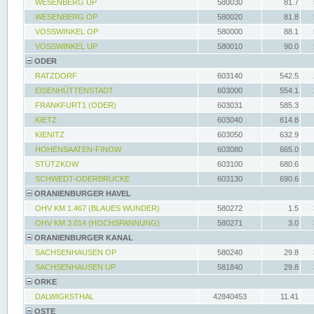
WESENBERG UP
580030
81.7
WESENBERG OP
580020
81.8
VOSSWINKEL OP
580000
88.1
VOSSWINKEL UP
580010
90.0
ODER
RATZDORF
603140
542.5
EISENHÜTTENSTADT
603000
554.1
FRANKFURT1 (ODER)
603031
585.3
KIETZ
603040
614.8
KIENITZ
603050
632.9
HOHENSAATEN-FINOW
603080
665.0
STÜTZKOW
603100
680.6
SCHWEDT-ODERBRÜCKE
603130
690.6
ORANIENBURGER HAVEL
OHV KM 1.467 (BLAUES WUNDER)
580272
1.5
OHV KM 3.014 (HOCHSPANNUNG)
580271
3.0
ORANIENBURGER KANAL
SACHSENHAUSEN OP
580240
29.8
SACHSENHAUSEN UP
581840
29.8
ORKE
DALWIGKSTHAL
42840453
11.41
OSTE