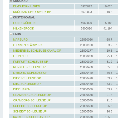
KRÜCKAU
ELMSHORN HAFEN
5970022
0.028
KRÜCKAU-SPERRWERK BP
5970023
10.5
KÜSTENKANAL
HUNDSMÜHLEN
4960020
5.188
HILKENBROOK
3800010
41.194
LAHN
MARBURG
25830056
-38.7
GIESSEN KLÄRWERK
25800100
-3.2
1
NIEDERBIEL SCHLEUSE KANAL OP
25800177
19.3
1
LEUN NEU
25800200
25.1
1
FÜRFURT SCHLEUSE UP
25800300
51.2
1
RUNKEL SCHLEUSE UP
25800400
65.3
1
LIMBURG SCHLEUSE UP
25800440
76.6
1
DIEZ SCHLEUSE OP
25800478
83.2
1
DIEZ SCHLEUSE UP
25800480
83.2
1
DIEZ HAFEN
25800500
83.7
1
CRAMBERG SCHLEUSE OP
25800538
91.8
CRAMBERG SCHLEUSE UP
25800540
91.8
SCHEIDT SCHLEUSE OP
25800558
96.8
SCHEIDT SCHLEUSE UP
25800560
96.8
KALKOFEN SCHLEUSE OP
25800578
105.6