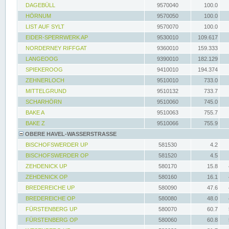
DAGEBÜLL
9570040
100.0
HÖRNUM
9570050
100.0
LIST AUF SYLT
9570070
100.0
EIDER-SPERRWERK AP
9530010
109.617
NORDERNEY RIFFGAT
9360010
159.333
LANGEOOG
9390010
182.129
SPIEKEROOG
9410010
194.374
ZEHNERLOCH
9510010
733.0
MITTELGRUND
9510132
733.7
SCHARHÖRN
9510060
745.0
BAKE A
9510063
755.7
BAKE Z
9510066
755.9
OBERE HAVEL-WASSERSTRASSE
BISCHOFSWERDER UP
581530
4.2
BISCHOFSWERDER OP
581520
4.5
ZEHDENICK UP
580170
15.8
ZEHDENICK OP
580160
16.1
BREDEREICHE UP
580090
47.6
BREDEREICHE OP
580080
48.0
FÜRSTENBERG UP
580070
60.7
FÜRSTENBERG OP
580060
60.8