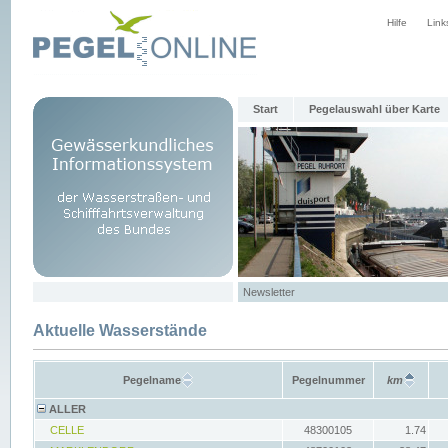
Hilfe
Link
Start
Pegelauswahl über Karte
Newsletter
Aktuelle Wasserstände
Pegelname
Pegelnummer
km
ALLER
CELLE
48300105
1.74