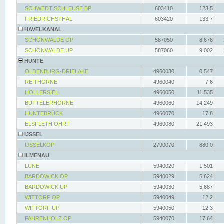
SCHWEDT SCHLEUSE BP
603410
123.5
FRIEDRICHSTHAL
603420
133.7
HAVELKANAL
SCHÖNWALDE OP
587050
8.676
SCHÖNWALDE UP
587060
9.002
HUNTE
OLDENBURG-DRIELAKE
4960030
0.547
REITHÖRNE
4960040
7.6
HOLLERSIEL
4960050
11.535
BUTTELERHÖRNE
4960060
14.249
HUNTEBRÜCK
4960070
17.8
ELSFLETH OHRT
4960080
21.493
IJSSEL
IJSSELKOP
2790070
880.0
ILMENAU
LÜNE
5940020
1.501
BARDOWICK OP
5940029
5.624
BARDOWICK UP
5940030
5.687
WITTORF OP
5940049
12.2
WITTORF UP
5940050
12.3
FAHRENHOLZ OP
5940070
17.64