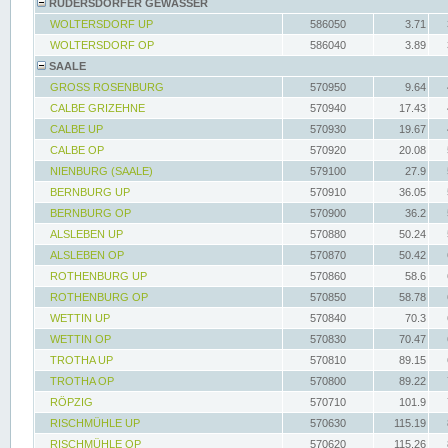
RÜDERSDORFER GEWÄSSER
WOLTERSDORF UP
586050
3.71
WOLTERSDORF OP
586040
3.89
SAALE
GROSS ROSENBURG
570950
9.64
CALBE GRIZEHNE
570940
17.43
CALBE UP
570930
19.67
CALBE OP
570920
20.08
NIENBURG (SAALE)
579100
27.9
BERNBURG UP
570910
36.05
BERNBURG OP
570900
36.2
ALSLEBEN UP
570880
50.24
ALSLEBEN OP
570870
50.42
ROTHENBURG UP
570860
58.6
ROTHENBURG OP
570850
58.78
WETTIN UP
570840
70.3
WETTIN OP
570830
70.47
TROTHA UP
570810
89.15
TROTHA OP
570800
89.22
RÖPZIG
570710
101.9
RISCHMÜHLE UP
570630
115.19
RISCHMÜHLE OP
570620
115.26