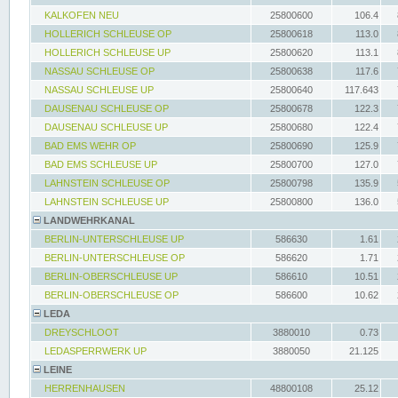
KALKOFEN NEU
25800600
106.4
HOLLERICH SCHLEUSE OP
25800618
113.0
HOLLERICH SCHLEUSE UP
25800620
113.1
NASSAU SCHLEUSE OP
25800638
117.6
NASSAU SCHLEUSE UP
25800640
117.643
DAUSENAU SCHLEUSE OP
25800678
122.3
DAUSENAU SCHLEUSE UP
25800680
122.4
BAD EMS WEHR OP
25800690
125.9
BAD EMS SCHLEUSE UP
25800700
127.0
LAHNSTEIN SCHLEUSE OP
25800798
135.9
LAHNSTEIN SCHLEUSE UP
25800800
136.0
LANDWEHRKANAL
BERLIN-UNTERSCHLEUSE UP
586630
1.61
BERLIN-UNTERSCHLEUSE OP
586620
1.71
BERLIN-OBERSCHLEUSE UP
586610
10.51
BERLIN-OBERSCHLEUSE OP
586600
10.62
LEDA
DREYSCHLOOT
3880010
0.73
LEDASPERRWERK UP
3880050
21.125
LEINE
HERRENHAUSEN
48800108
25.12