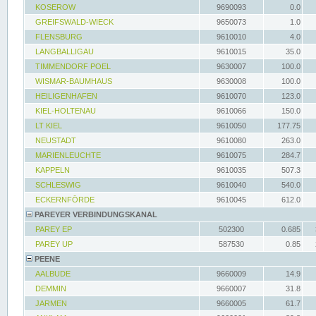
KOSEROW
9690093
0.0
GREIFSWALD-WIECK
9650073
1.0
FLENSBURG
9610010
4.0
LANGBALLIGAU
9610015
35.0
TIMMENDORF POEL
9630007
100.0
WISMAR-BAUMHAUS
9630008
100.0
HEILIGENHAFEN
9610070
123.0
KIEL-HOLTENAU
9610066
150.0
LT KIEL
9610050
177.75
NEUSTADT
9610080
263.0
MARIENLEUCHTE
9610075
284.7
KAPPELN
9610035
507.3
SCHLESWIG
9610040
540.0
ECKERNFÖRDE
9610045
612.0
PAREYER VERBINDUNGSKANAL
PAREY EP
502300
0.685
PAREY UP
587530
0.85
PEENE
AALBUDE
9660009
14.9
DEMMIN
9660007
31.8
JARMEN
9660005
61.7