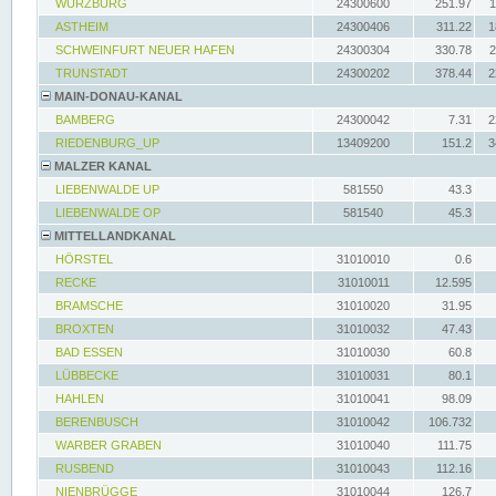
WÜRZBURG
24300600
251.97
1
ASTHEIM
24300406
311.22
1
SCHWEINFURT NEUER HAFEN
24300304
330.78
2
TRUNSTADT
24300202
378.44
2
MAIN-DONAU-KANAL
BAMBERG
24300042
7.31
2
RIEDENBURG_UP
13409200
151.2
3
MALZER KANAL
LIEBENWALDE UP
581550
43.3
LIEBENWALDE OP
581540
45.3
MITTELLANDKANAL
HÖRSTEL
31010010
0.6
RECKE
31010011
12.595
BRAMSCHE
31010020
31.95
BROXTEN
31010032
47.43
BAD ESSEN
31010030
60.8
LÜBBECKE
31010031
80.1
HAHLEN
31010041
98.09
BERENBUSCH
31010042
106.732
WARBER GRABEN
31010040
111.75
RUSBEND
31010043
112.16
NIENBRÜGGE
31010044
126.7