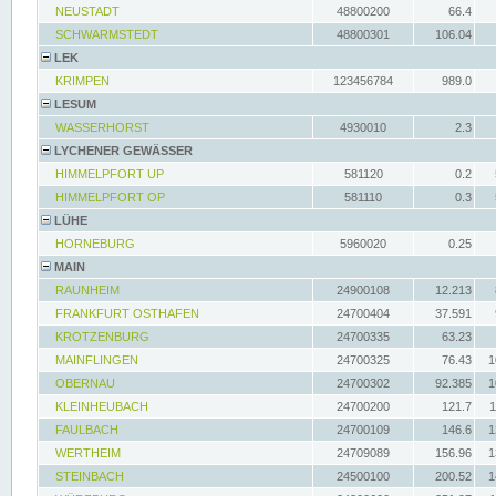
NEUSTADT
48800200
66.4
SCHWARMSTEDT
48800301
106.04
LEK
KRIMPEN
123456784
989.0
LESUM
WASSERHORST
4930010
2.3
LYCHENER GEWÄSSER
HIMMELPFORT UP
581120
0.2
HIMMELPFORT OP
581110
0.3
LÜHE
HORNEBURG
5960020
0.25
MAIN
RAUNHEIM
24900108
12.213
FRANKFURT OSTHAFEN
24700404
37.591
KROTZENBURG
24700335
63.23
MAINFLINGEN
24700325
76.43
1
OBERNAU
24700302
92.385
1
KLEINHEUBACH
24700200
121.7
1
FAULBACH
24700109
146.6
1
WERTHEIM
24709089
156.96
1
STEINBACH
24500100
200.52
1