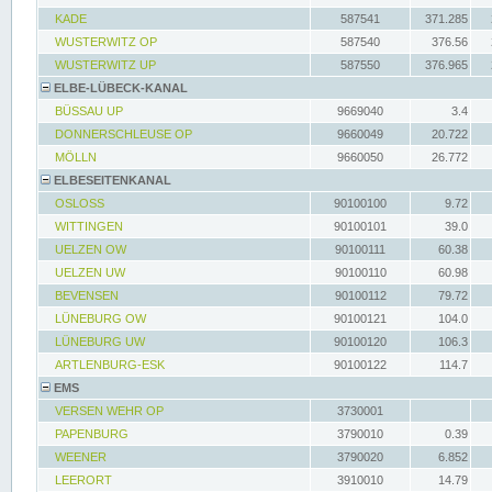
KADE
587541
371.285
WUSTERWITZ OP
587540
376.56
WUSTERWITZ UP
587550
376.965
ELBE-LÜBECK-KANAL
BÜSSAU UP
9669040
3.4
DONNERSCHLEUSE OP
9660049
20.722
MÖLLN
9660050
26.772
ELBESEITENKANAL
OSLOSS
90100100
9.72
WITTINGEN
90100101
39.0
UELZEN OW
90100111
60.38
UELZEN UW
90100110
60.98
BEVENSEN
90100112
79.72
LÜNEBURG OW
90100121
104.0
LÜNEBURG UW
90100120
106.3
ARTLENBURG-ESK
90100122
114.7
EMS
VERSEN WEHR OP
3730001
PAPENBURG
3790010
0.39
WEENER
3790020
6.852
LEERORT
3910010
14.79