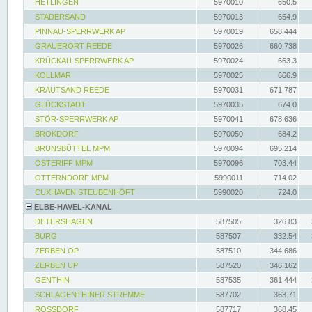
HETLINGEN
5970010
650.5
STADERSAND
5970013
654.9
PINNAU-SPERRWERK AP
5970019
658.444
GRAUERORT REEDE
5970026
660.738
KRÜCKAU-SPERRWERK AP
5970024
663.3
KOLLMAR
5970025
666.9
KRAUTSAND REEDE
5970031
671.787
GLÜCKSTADT
5970035
674.0
STÖR-SPERRWERK AP
5970041
678.636
BROKDORF
5970050
684.2
BRUNSBÜTTEL MPM
5970094
695.214
OSTERIFF MPM
5970096
703.44
OTTERNDORF MPM
5990011
714.02
CUXHAVEN STEUBENHÖFT
5990020
724.0
ELBE-HAVEL-KANAL
DETERSHAGEN
587505
326.83
BURG
587507
332.54
ZERBEN OP
587510
344.686
ZERBEN UP
587520
346.162
GENTHIN
587535
361.444
SCHLAGENTHINER STREMME
587702
363.71
ROSSDORF
587717
368.45