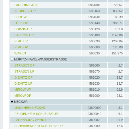
PARCHIM GÜTE
5961801
72.567
NEUBURG OP
596160
83.362
BUROW
5961601
88.39
LÜBZ OP
596140
98.977
BOBZIN OP
596120
103.8
BARKOW OP
596100
114.086
PLAU UP
596090
120.004
PLAU OP
596080
120.08
WAREN
596030
151.975
MÜRITZ-HAVEL-WASSERSTRASSE
STRASEN OP
581060
2.7
STRASEN UP
581070
2.7
DIEMITZ OP
581020
13.7
DIEMITZ UP
581030
13.7
MIROW UP
581010
22.9
MIROW OP
581000
23.1
NECKAR
MANNHEIM NECKAR
23800900
3.1
FEUDENHEIM SCHLEUSE UP
23800840
6.1
LADENBURG WEHR UP
23800820
11.9
SCHWABENHEIM SCHLEUSE UP
23800800
17.6