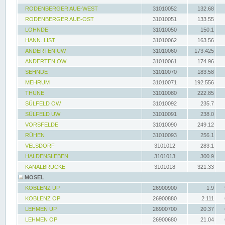
RODENBERGER AUE-WEST
31010052
132.68
RODENBERGER AUE-OST
31010051
133.55
LOHNDE
31010050
150.1
HANN. LIST
31010062
163.56
ANDERTEN UW
31010060
173.425
ANDERTEN OW
31010061
174.96
SEHNDE
31010070
183.58
MEHRUM
31010071
192.556
THUNE
31010080
222.85
SÜLFELD OW
31010092
235.7
SÜLFELD UW
31010091
238.0
VORSFELDE
31010090
249.12
RÜHEN
31010093
256.1
VELSDORF
3101012
283.1
HALDENSLEBEN
3101013
300.9
KANALBRÜCKE
3101018
321.33
MOSEL
KOBLENZ UP
26900900
1.9
KOBLENZ OP
26900880
2.111
LEHMEN UP
26900700
20.37
LEHMEN OP
26900680
21.04