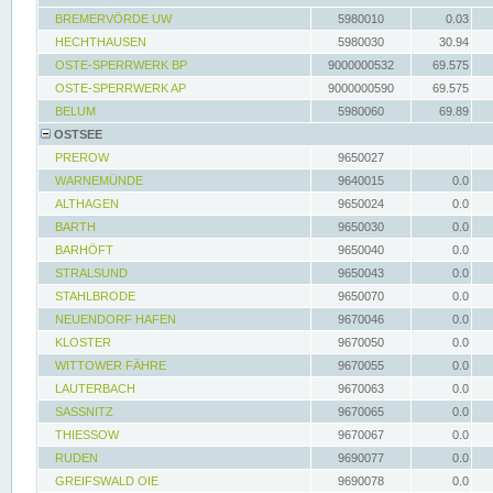
BREMERVÖRDE UW
5980010
0.03
HECHTHAUSEN
5980030
30.94
OSTE-SPERRWERK BP
9000000532
69.575
OSTE-SPERRWERK AP
9000000590
69.575
BELUM
5980060
69.89
OSTSEE
PREROW
9650027
WARNEMÜNDE
9640015
0.0
ALTHAGEN
9650024
0.0
BARTH
9650030
0.0
BARHÖFT
9650040
0.0
STRALSUND
9650043
0.0
STAHLBRODE
9650070
0.0
NEUENDORF HAFEN
9670046
0.0
KLOSTER
9670050
0.0
WITTOWER FÄHRE
9670055
0.0
LAUTERBACH
9670063
0.0
SASSNITZ
9670065
0.0
THIESSOW
9670067
0.0
RUDEN
9690077
0.0
GREIFSWALD OIE
9690078
0.0