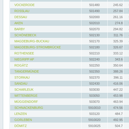
VOCKERODE
501480
245.62
ROSSLAU
501490
257.84
DESSAU
502000
261.16
AKEN
502010
274.8
BARBY
502070
294.82
SCHÖNEBECK
502130
311.76
MAGDEBURG-BUCKAU
502170
325.39
MAGDEBURG-STROMBRÜCKE
502180
326.67
ROTHENSEE
502210
333.12
NIEGRIPP AP
502240
343.6
ROGÄTZ
502250
350.64
TANGERMÜNDE
502350
388.26
STORKAU
502370
396.11
SANDAU
502430
416.06
SCHARLEUK
503030
447.22
WITTENBERGE
503050
453.98
MÜGGENDORF
503070
463.94
SCHNACKENBURG
5910010
474.56
LENZEN
503120
484.7
GORLEBEN
5910020
492.95
DÖMITZ
5910025
504.7