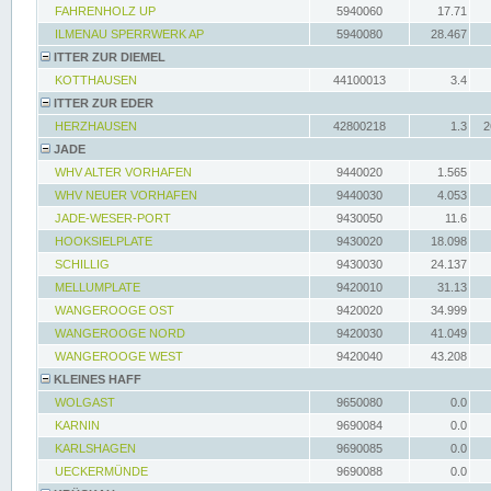
FAHRENHOLZ UP
5940060
17.71
ILMENAU SPERRWERK AP
5940080
28.467
ITTER ZUR DIEMEL
KOTTHAUSEN
44100013
3.4
ITTER ZUR EDER
HERZHAUSEN
42800218
1.3
2
JADE
WHV ALTER VORHAFEN
9440020
1.565
WHV NEUER VORHAFEN
9440030
4.053
JADE-WESER-PORT
9430050
11.6
HOOKSIELPLATE
9430020
18.098
SCHILLIG
9430030
24.137
MELLUMPLATE
9420010
31.13
WANGEROOGE OST
9420020
34.999
WANGEROOGE NORD
9420030
41.049
WANGEROOGE WEST
9420040
43.208
KLEINES HAFF
WOLGAST
9650080
0.0
KARNIN
9690084
0.0
KARLSHAGEN
9690085
0.0
UECKERMÜNDE
9690088
0.0