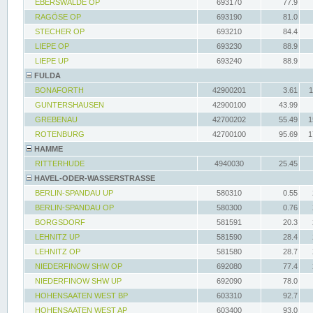
EBERSWALDE OP
693170
77.9
RAGÖSE OP
693190
81.0
STECHER OP
693210
84.4
LIEPE OP
693230
88.9
LIEPE UP
693240
88.9
FULDA
BONAFORTH
42900201
3.61
1
GUNTERSHAUSEN
42900100
43.99
GREBENAU
42700202
55.49
1
ROTENBURG
42700100
95.69
1
HAMME
RITTERHUDE
4940030
25.45
HAVEL-ODER-WASSERSTRASSE
BERLIN-SPANDAU UP
580310
0.55
BERLIN-SPANDAU OP
580300
0.76
BORGSDORF
581591
20.3
LEHNITZ UP
581590
28.4
LEHNITZ OP
581580
28.7
NIEDERFINOW SHW OP
692080
77.4
NIEDERFINOW SHW UP
692090
78.0
HOHENSAATEN WEST BP
603310
92.7
HOHENSAATEN WEST AP
603400
93.0