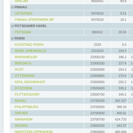
ANKLAM
9660001
89.8
PINNAU
UETERSEN
5970016
9.51
PINNAU-SPERRWERK BP
5970018
18.1
POTSDAMER HAVEL
POTSDAM
580412
26.63
RHEIN
KONSTANZ-RHEIN
3329
0.5
BASEL-RHEINHALLE
2310010
164.3
RHEINWEILER
23300130
186.2
2
BREISACH
23300320
227.6
1
RUST
23300580
254.2
1
OTTENHEIM
23300800
270.6
1
KEHL-KRONENHOF
23300900
292.2
1
IFFEZHEIM
23500600
336.2
1
PLITTERSDORF
23500700
340.2
1
MAXAU
23700200
362.327
PHILIPPSBURG
23700500
389.33
SPEYER
23700600
400.61
MANNHEIM
23700700
424.733
WORMS
23900200
443.37
NIERSTEIN-OPPENHEIM
23900600
480.606