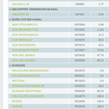
NEUHAUS UP
585860
2.77
NIEGRIPPER VERBINDUNGSKANAL
NIEGRIPP BP
587500
0.59
NORD-OSTSEE-KANAL
AWK STROHBRÜCK
5970069
0.89
NOK BRUNSBÜTTEL
5970091
2.116
NOK DÜKERSWISCH
5970085
21.5
NOK BREIHOLZ
5970075
48.5
NOK RENDSBURG
5970074
63.5
NOK KÖNIGSFÖRDE
5970067
79.63
NOK KIEL BINNEN
5979020
97.76
NOK KIEL AUSSEN
5650068
98.13
NORDSEE
HELGOLAND BINNENHAFEN
9510070
0.0
PELLWORM ANLEGER
9550021
0.0
WITTDÜN
9570010
0.0
BORKUM FISCHERBALJE
9340020
83.5
BORKUM SÜDSTRAND
9340030
89.23
HELGOLAND SÜDHAFEN
9510075
100.0
BÜSUM
9510095
100.0
HUSUM
9530020
100.0