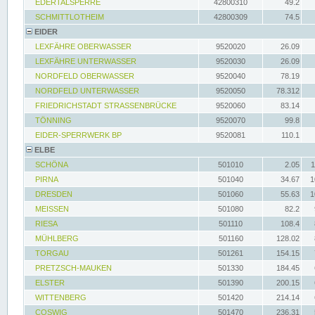
EDERTALSPERRE
42800310
49.2
SCHMITTLOTHEIM
42800309
74.5
EIDER
LEXFÄHRE OBERWASSER
9520020
26.09
LEXFÄHRE UNTERWASSER
9520030
26.09
NORDFELD OBERWASSER
9520040
78.19
NORDFELD UNTERWASSER
9520050
78.312
FRIEDRICHSTADT STRASSENBRÜCKE
9520060
83.14
TÖNNING
9520070
99.8
EIDER-SPERRWERK BP
9520081
110.1
ELBE
SCHÖNA
501010
2.05
1
PIRNA
501040
34.67
1
DRESDEN
501060
55.63
1
MEISSEN
501080
82.2
RIESA
501110
108.4
MÜHLBERG
501160
128.02
TORGAU
501261
154.15
PRETZSCH-MAUKEN
501330
184.45
ELSTER
501390
200.15
WITTENBERG
501420
214.14
COSWIG
501470
236.31