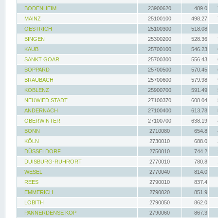
BODENHEIM
23900620
489.0
MAINZ
25100100
498.27
OESTRICH
25100300
518.08
BINGEN
25300200
528.36
KAUB
25700100
546.23
SANKT GOAR
25700300
556.43
BOPPARD
25700500
570.45
BRAUBACH
25700600
579.98
KOBLENZ
25900700
591.49
NEUWIED STADT
27100370
608.04
ANDERNACH
27100400
613.78
OBERWINTER
27100700
638.19
BONN
2710080
654.8
KÖLN
2730010
688.0
DÜSSELDORF
2750010
744.2
DUISBURG-RUHRORT
2770010
780.8
WESEL
2770040
814.0
REES
2790010
837.4
EMMERICH
2790020
851.9
LOBITH
2790050
862.0
PANNERDENSE KOP
2790060
867.3