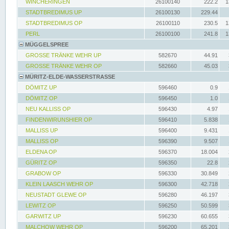
WINCHERINGEN
26100140
222.2
1
STADTBREDIMUS UP
26100130
229.44
STADTBREDIMUS OP
26100110
230.5
1
PERL
26100100
241.8
1
MÜGGELSPREE
GROSSE TRÄNKE WEHR UP
582670
44.91
GROSSE TRÄNKE WEHR OP
582660
45.03
MÜRITZ-ELDE-WASSERSTRASSE
DÖMITZ UP
596460
0.9
DÖMITZ OP
596450
1.0
NEU KALLISS OP
596430
4.97
FINDENWIRUNSHIER OP
596410
5.838
MALLISS UP
596400
9.431
MALLISS OP
596390
9.507
ELDENA OP
596370
18.004
GÜRITZ OP
596350
22.8
GRABOW OP
596330
30.849
KLEIN LAASCH WEHR OP
596300
42.718
NEUSTADT GLEWE OP
596280
46.197
LEWITZ OP
596250
50.599
GARWITZ UP
596230
60.655
MALCHOW WEHR OP
596200
65.201