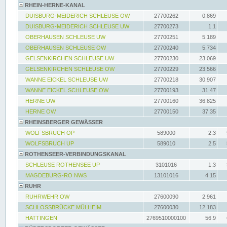
RHEIN-HERNE-KANAL
DUISBURG-MEIDERICH SCHLEUSE OW
27700262
0.869
DUISBURG-MEIDERICH SCHLEUSE UW
27700273
1.1
OBERHAUSEN SCHLEUSE UW
27700251
5.189
OBERHAUSEN SCHLEUSE OW
27700240
5.734
GELSENKIRCHEN SCHLEUSE UW
27700230
23.069
GELSENKIRCHEN SCHLEUSE OW
27700229
23.566
WANNE EICKEL SCHLEUSE UW
27700218
30.907
WANNE EICKEL SCHLEUSE OW
27700193
31.47
HERNE UW
27700160
36.825
HERNE OW
27700150
37.35
RHEINSBERGER GEWÄSSER
WOLFSBRUCH OP
589000
2.3
WOLFSBRUCH UP
589010
2.5
ROTHENSEER-VERBINDUNGSKANAL
SCHLEUSE ROTHENSEE UP
3101016
1.3
MAGDEBURG-RO NWS
13101016
4.15
RUHR
RUHRWEHR OW
27600090
2.961
SCHLOSSBRÜCKE MÜLHEIM
27600030
12.183
HATTINGEN
2769510000100
56.9