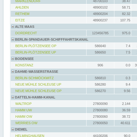
MARKLENDORF
48700103
38.47
AHLDEN
48900102
58.71
RETHEM
48900204
82.32
EITZE
48900237
107.75
ALTE MAAS
DORDRECHT
123456785
975.0
BERLIN-SPANDAUER-SCHIFFFAHRTSKANAL
BERLIN-PLÖTZENSEE OP
586640
7.4
BERLIN-PLÖTZENSEE UP
586650
7.5
BODENSEE
KONSTANZ
906
0.0
3
DAHME-WASSERSTRASSE
BERLIN-SCHMÖCKWITZ
586810
0.3
NEUE MÜHLE SCHLEUSE UP
586280
9.4
NEUE MÜHLE SCHLEUSE OP
586270
9.56
DATTELN-HAMM-KANAL
WALTROP
27800090
2.144
HAMM UW
27800080
36.59
HAMM OW
27800060
38.72
WERRIES OW
27800050
40.611
DIEMEL
HELMINGHAUSEN
44100206
90.0