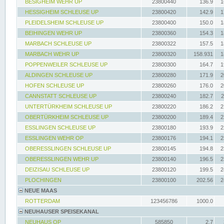
BESIGHEIM WEHR UP
23800440
136.9
1
HESSIGHEIM SCHLEUSE UP
23800420
142.9
1
PLEIDELSHEIM SCHLEUSE UP
23800400
150.0
1
BEIHINGEN WEHR UP
23800360
154.3
1
MARBACH SCHLEUSE UP
23800322
157.5
1
MARBACH WEHR UP
23800320
158.931
1
POPPENWEILER SCHLEUSE UP
23800300
164.7
1
ALDINGEN SCHLEUSE UP
23800280
171.9
2
HOFEN SCHLEUSE UP
23800260
176.0
2
CANNSTATT SCHLEUSE UP
23800240
182.7
2
UNTERTÜRKHEIM SCHLEUSE UP
23800220
186.2
2
OBERTÜRKHEIM SCHLEUSE UP
23800200
189.4
2
ESSLINGEN SCHLEUSE UP
23800180
193.9
2
ESSLINGEN WEHR OP
23800176
194.1
2
OBERESSLINGEN SCHLEUSE UP
23800145
194.8
2
OBERESSLINGEN WEHR UP
23800140
196.5
2
DEIZISAU SCHLEUSE UP
23800120
199.5
2
PLOCHINGEN
23800100
202.56
2
NEUE MAAS
ROTTERDAM
123456786
1000.0
NEUHAUSER SPEISEKANAL
NEUHAUS OP
585850
2.7