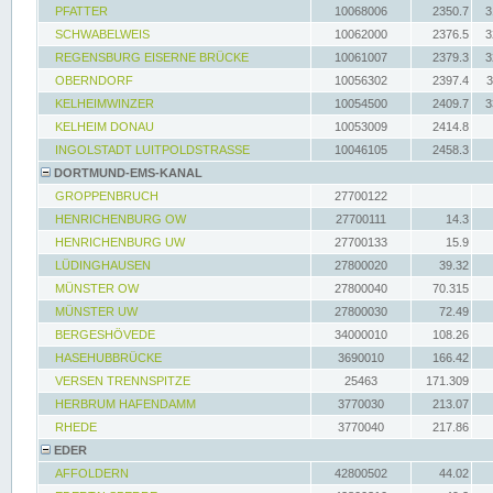
PFATTER
10068006
2350.7
3
SCHWABELWEIS
10062000
2376.5
3
REGENSBURG EISERNE BRÜCKE
10061007
2379.3
3
OBERNDORF
10056302
2397.4
3
KELHEIMWINZER
10054500
2409.7
3
KELHEIM DONAU
10053009
2414.8
INGOLSTADT LUITPOLDSTRASSE
10046105
2458.3
DORTMUND-EMS-KANAL
GROPPENBRUCH
27700122
HENRICHENBURG OW
27700111
14.3
HENRICHENBURG UW
27700133
15.9
LÜDINGHAUSEN
27800020
39.32
MÜNSTER OW
27800040
70.315
MÜNSTER UW
27800030
72.49
BERGESHÖVEDE
34000010
108.26
HASEHUBBRÜCKE
3690010
166.42
VERSEN TRENNSPITZE
25463
171.309
HERBRUM HAFENDAMM
3770030
213.07
RHEDE
3770040
217.86
EDER
AFFOLDERN
42800502
44.02