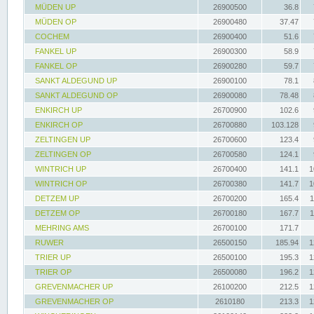
MÜDEN UP
26900500
36.8
MÜDEN OP
26900480
37.47
COCHEM
26900400
51.6
FANKEL UP
26900300
58.9
FANKEL OP
26900280
59.7
SANKT ALDEGUND UP
26900100
78.1
SANKT ALDEGUND OP
26900080
78.48
ENKIRCH UP
26700900
102.6
ENKIRCH OP
26700880
103.128
ZELTINGEN UP
26700600
123.4
ZELTINGEN OP
26700580
124.1
WINTRICH UP
26700400
141.1
1
WINTRICH OP
26700380
141.7
1
DETZEM UP
26700200
165.4
1
DETZEM OP
26700180
167.7
1
MEHRING AMS
26700100
171.7
RUWER
26500150
185.94
1
TRIER UP
26500100
195.3
1
TRIER OP
26500080
196.2
1
GREVENMACHER UP
26100200
212.5
1
GREVENMACHER OP
2610180
213.3
1