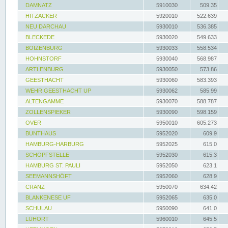
DAMNATZ
5910030
509.35
HITZACKER
5920010
522.639
NEU DARCHAU
5930010
536.385
BLECKEDE
5930020
549.633
BOIZENBURG
5930033
558.534
HOHNSTORF
5930040
568.987
ARTLENBURG
5930050
573.86
GEESTHACHT
5930060
583.393
WEHR GEESTHACHT UP
5930062
585.99
ALTENGAMME
5930070
588.787
ZOLLENSPIEKER
5930090
598.159
OVER
5950010
605.273
BUNTHAUS
5952020
609.9
HAMBURG-HARBURG
5952025
615.0
SCHÖPFSTELLE
5952030
615.3
HAMBURG ST. PAULI
5952050
623.1
SEEMANNSHÖFT
5952060
628.9
CRANZ
5950070
634.42
BLANKENESE UF
5952065
635.0
SCHULAU
5950090
641.0
LÜHORT
5960010
645.5