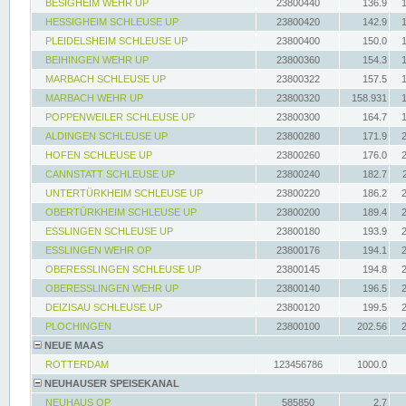
BESIGHEIM WEHR UP
23800440
136.9
HESSIGHEIM SCHLEUSE UP
23800420
142.9
PLEIDELSHEIM SCHLEUSE UP
23800400
150.0
BEIHINGEN WEHR UP
23800360
154.3
MARBACH SCHLEUSE UP
23800322
157.5
MARBACH WEHR UP
23800320
158.931
POPPENWEILER SCHLEUSE UP
23800300
164.7
ALDINGEN SCHLEUSE UP
23800280
171.9
HOFEN SCHLEUSE UP
23800260
176.0
CANNSTATT SCHLEUSE UP
23800240
182.7
UNTERTÜRKHEIM SCHLEUSE UP
23800220
186.2
OBERTÜRKHEIM SCHLEUSE UP
23800200
189.4
ESSLINGEN SCHLEUSE UP
23800180
193.9
ESSLINGEN WEHR OP
23800176
194.1
OBERESSLINGEN SCHLEUSE UP
23800145
194.8
OBERESSLINGEN WEHR UP
23800140
196.5
DEIZISAU SCHLEUSE UP
23800120
199.5
PLOCHINGEN
23800100
202.56
NEUE MAAS
ROTTERDAM
123456786
1000.0
NEUHAUSER SPEISEKANAL
NEUHAUS OP
585850
2.7