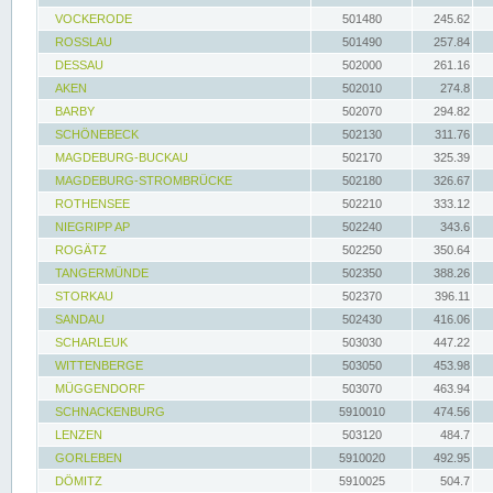
VOCKERODE
501480
245.62
ROSSLAU
501490
257.84
DESSAU
502000
261.16
AKEN
502010
274.8
BARBY
502070
294.82
SCHÖNEBECK
502130
311.76
MAGDEBURG-BUCKAU
502170
325.39
MAGDEBURG-STROMBRÜCKE
502180
326.67
ROTHENSEE
502210
333.12
NIEGRIPP AP
502240
343.6
ROGÄTZ
502250
350.64
TANGERMÜNDE
502350
388.26
STORKAU
502370
396.11
SANDAU
502430
416.06
SCHARLEUK
503030
447.22
WITTENBERGE
503050
453.98
MÜGGENDORF
503070
463.94
SCHNACKENBURG
5910010
474.56
LENZEN
503120
484.7
GORLEBEN
5910020
492.95
DÖMITZ
5910025
504.7