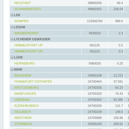
NEUSTADT
48800200
66.4
SCHWARMSTEDT
48800301
106.04
LEK
KRIMPEN
123456784
989.0
LESUM
WASSERHORST
4930010
2.3
LYCHENER GEWÄSSER
HIMMELPFORT UP
581120
0.2
HIMMELPFORT OP
581110
0.3
LÜHE
HORNEBURG
5960020
0.25
MAIN
RAUNHEIM
24900108
12.213
FRANKFURT OSTHAFEN
24700404
37.591
KROTZENBURG
24700335
63.23
MAINFLINGEN
24700325
76.43
OBERNAU
24700302
92.385
KLEINHEUBACH
24700200
121.7
FAULBACH
24700109
146.6
WERTHEIM
24709089
156.96
STEINBACH
24500100
200.52