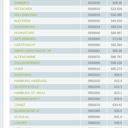
DAMNATZ
5910030
509.35
HITZACKER
5920010
522.639
NEU DARCHAU
5930010
536.385
BLECKEDE
5930020
549.633
BOIZENBURG
5930033
558.534
HOHNSTORF
5930040
568.987
ARTLENBURG
5930050
573.86
GEESTHACHT
5930060
583.393
WEHR GEESTHACHT UP
5930062
585.99
ALTENGAMME
5930070
588.787
ZOLLENSPIEKER
5930090
598.159
OVER
5950010
605.273
BUNTHAUS
5952020
609.9
HAMBURG-HARBURG
5952025
615.0
SCHÖPFSTELLE
5952030
615.3
HAMBURG ST. PAULI
5952050
623.1
SEEMANNSHÖFT
5952060
628.9
CRANZ
5950070
634.42
BLANKENESE UF
5952065
635.0
SCHULAU
5950090
641.0
LÜHORT
5960010
645.5