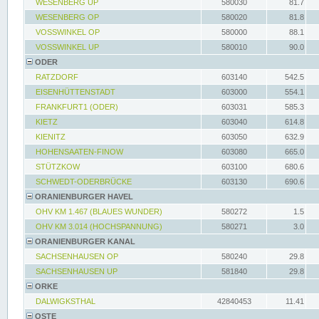
WESENBERG UP
580030
81.7
WESENBERG OP
580020
81.8
VOSSWINKEL OP
580000
88.1
VOSSWINKEL UP
580010
90.0
ODER
RATZDORF
603140
542.5
EISENHÜTTENSTADT
603000
554.1
FRANKFURT1 (ODER)
603031
585.3
KIETZ
603040
614.8
KIENITZ
603050
632.9
HOHENSAATEN-FINOW
603080
665.0
STÜTZKOW
603100
680.6
SCHWEDT-ODERBRÜCKE
603130
690.6
ORANIENBURGER HAVEL
OHV KM 1.467 (BLAUES WUNDER)
580272
1.5
OHV KM 3.014 (HOCHSPANNUNG)
580271
3.0
ORANIENBURGER KANAL
SACHSENHAUSEN OP
580240
29.8
SACHSENHAUSEN UP
581840
29.8
ORKE
DALWIGKSTHAL
42840453
11.41
OSTE