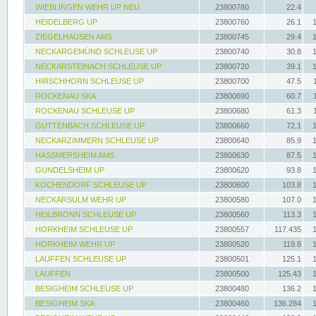
WIEBLINGEN WEHR UP NEU
23800780
22.4
HEIDELBERG UP
23800760
26.1
ZIEGELHAUSEN AMS
23800745
29.4
NECKARGEMÜND SCHLEUSE UP
23800740
30.8
NECKARSTEINACH SCHLEUSE UP
23800720
39.1
HIRSCHHORN SCHLEUSE UP
23800700
47.5
ROCKENAU SKA
23800690
60.7
ROCKENAU SCHLEUSE UP
23800680
61.3
GUTTENBACH SCHLEUSE UP
23800660
72.1
NECKARZIMMERN SCHLEUSE UP
23800640
85.9
HASSMERSHEIM AMS
23800630
87.5
GUNDELSHEIM UP
23800620
93.8
KOCHENDORF SCHLEUSE UP
23800600
103.8
NECKARSULM WEHR UP
23800580
107.0
HEILBRONN SCHLEUSE UP
23800560
113.3
HORKHEIM SCHLEUSE UP
23800557
117.435
HORKHEIM WEHR UP
23800520
119.8
LAUFFEN SCHLEUSE UP
23800501
125.1
LAUFFEN
23800500
125.43
BESIGHEIM SCHLEUSE UP
23800480
136.2
BESIGHEIM SKA
23800460
136.284