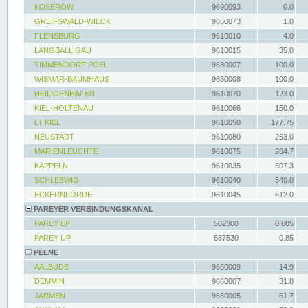
KOSEROW
9690093
0.0
GREIFSWALD-WIECK
9650073
1.0
FLENSBURG
9610010
4.0
LANGBALLIGAU
9610015
35.0
TIMMENDORF POEL
9630007
100.0
WISMAR-BAUMHAUS
9630008
100.0
HEILIGENHAFEN
9610070
123.0
KIEL-HOLTENAU
9610066
150.0
LT KIEL
9610050
177.75
NEUSTADT
9610080
263.0
MARIENLEUCHTE
9610075
284.7
KAPPELN
9610035
507.3
SCHLESWIG
9610040
540.0
ECKERNFÖRDE
9610045
612.0
PAREYER VERBINDUNGSKANAL
PAREY EP
502300
0.685
PAREY UP
587530
0.85
PEENE
AALBUDE
9660009
14.9
DEMMIN
9660007
31.8
JARMEN
9660005
61.7