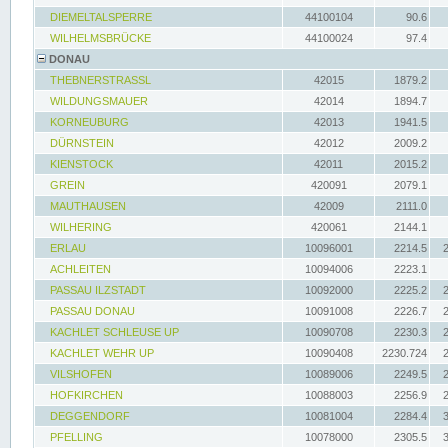
DIEMELTALSPERRE
44100104
90.6
WILHELMSBRÜCKE
44100024
97.4
DONAU
THEBNERSTRASSL
42015
1879.2
WILDUNGSMAUER
42014
1894.7
KORNEUBURG
42013
1941.5
DÜRNSTEIN
42012
2009.2
KIENSTOCK
42011
2015.2
GREIN
420091
2079.1
MAUTHAUSEN
42009
2111.0
WILHERING
420061
2144.1
ERLAU
10096001
2214.5
ACHLEITEN
10094006
2223.1
PASSAU ILZSTADT
10092000
2225.2
PASSAU DONAU
10091008
2226.7
KACHLET SCHLEUSE UP
10090708
2230.3
KACHLET WEHR UP
10090408
2230.724
VILSHOFEN
10089006
2249.5
HOFKIRCHEN
10088003
2256.9
DEGGENDORF
10081004
2284.4
PFELLING
10078000
2305.5