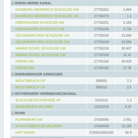
RHEIN-HERNE-KANAL
DUISBURG-MEIDERICH SCHLEUSE OW
27700262
0.869
DUISBURG-MEIDERICH SCHLEUSE UW
27700273
1.1
OBERHAUSEN SCHLEUSE UW
27700251
5.189
OBERHAUSEN SCHLEUSE OW
27700240
5.734
GELSENKIRCHEN SCHLEUSE UW
27700230
23.069
GELSENKIRCHEN SCHLEUSE OW
27700229
23.566
WANNE EICKEL SCHLEUSE UW
27700218
30.907
WANNE EICKEL SCHLEUSE OW
27700193
31.47
HERNE UW
27700160
36.825
HERNE OW
27700150
37.35
RHEINSBERGER GEWÄSSER
WOLFSBRUCH OP
589000
2.3
WOLFSBRUCH UP
589010
2.5
ROTHENSEER-VERBINDUNGSKANAL
SCHLEUSE ROTHENSEE UP
3101016
1.3
MAGDEBURG-RO NWS
13101016
4.15
RUHR
RUHRWEHR OW
27600090
2.961
SCHLOSSBRÜCKE MÜLHEIM
27600030
12.183
HATTINGEN
2769510000100
56.9