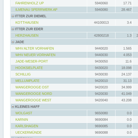
FAHRENHOLZ UP
5940060
17.71
ILMENAU SPERRWERK AP
5940080
28.467
ITTER ZUR DIEMEL
KOTTHAUSEN
44100013
3.4
ITTER ZUR EDER
HERZHAUSEN
42800218
1.3
JADE
WHV ALTER VORHAFEN
9440020
1.565
WHV NEUER VORHAFEN
9440030
4.053
JADE-WESER-PORT
9430050
11.6
HOOKSIELPLATE
9430020
18.098
SCHILLIG
9430030
24.137
MELLUMPLATE
9420010
31.13
WANGEROOGE OST
9420020
34.999
WANGEROOGE NORD
9420030
41.049
WANGEROOGE WEST
9420040
43.208
KLEINES HAFF
WOLGAST
9650080
0.0
KARNIN
9690084
0.0
KARLSHAGEN
9690085
0.0
UECKERMÜNDE
9690088
0.0