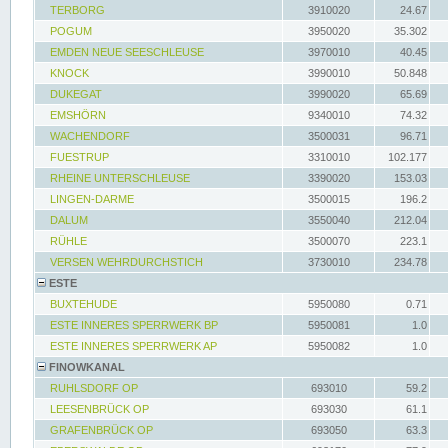
TERBORG
3910020
24.67
POGUM
3950020
35.302
EMDEN NEUE SEESCHLEUSE
3970010
40.45
KNOCK
3990010
50.848
DUKEGAT
3990020
65.69
EMSHÖRN
9340010
74.32
WACHENDORF
3500031
96.71
FUESTRUP
3310010
102.177
RHEINE UNTERSCHLEUSE
3390020
153.03
LINGEN-DARME
3500015
196.2
DALUM
3550040
212.04
RÜHLE
3500070
223.1
VERSEN WEHRDURCHSTICH
3730010
234.78
ESTE
BUXTEHUDE
5950080
0.71
ESTE INNERES SPERRWERK BP
5950081
1.0
ESTE INNERES SPERRWERK AP
5950082
1.0
FINOWKANAL
RUHLSDORF OP
693010
59.2
LEESENBRÜCK OP
693030
61.1
GRAFENBRÜCK OP
693050
63.3