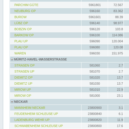
PARCHIM GÜTE
5961801
72.567
NEUBURG OP
596160
83.362
BUROW
5961601
88.39
LÜBZ OP
596140
98.977
BOBZIN OP
596120
103.8
BARKOW OP
596100
114.086
PLAU UP
596090
120.004
PLAU OP
596080
120.08
WAREN
596030
151.975
MÜRITZ-HAVEL-WASSERSTRASSE
STRASEN OP
581060
2.7
STRASEN UP
581070
2.7
DIEMITZ OP
581020
13.7
DIEMITZ UP
581030
13.7
MIROW UP
581010
22.9
MIROW OP
581000
23.1
NECKAR
MANNHEIM NECKAR
23800900
3.1
FEUDENHEIM SCHLEUSE UP
23800840
6.1
LADENBURG WEHR UP
23800820
11.9
SCHWABENHEIM SCHLEUSE UP
23800800
17.6