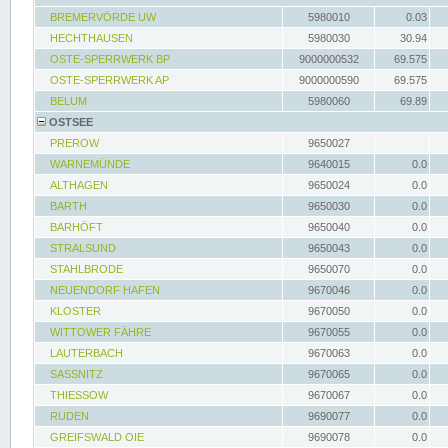
BREMERVÖRDE UW
5980010
0.03
HECHTHAUSEN
5980030
30.94
OSTE-SPERRWERK BP
9000000532
69.575
OSTE-SPERRWERK AP
9000000590
69.575
BELUM
5980060
69.89
OSTSEE
PREROW
9650027
WARNEMÜNDE
9640015
0.0
ALTHAGEN
9650024
0.0
BARTH
9650030
0.0
BARHÖFT
9650040
0.0
STRALSUND
9650043
0.0
STAHLBRODE
9650070
0.0
NEUENDORF HAFEN
9670046
0.0
KLOSTER
9670050
0.0
WITTOWER FÄHRE
9670055
0.0
LAUTERBACH
9670063
0.0
SASSNITZ
9670065
0.0
THIESSOW
9670067
0.0
RUDEN
9690077
0.0
GREIFSWALD OIE
9690078
0.0