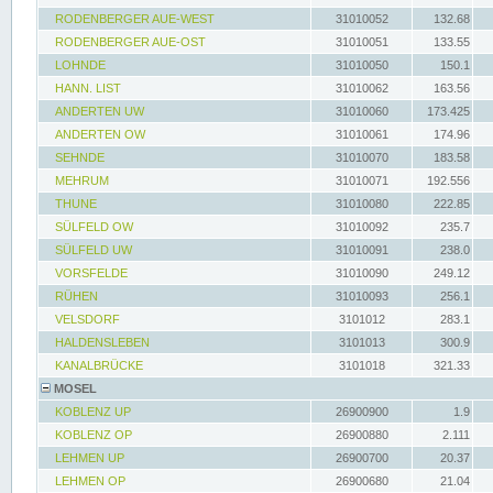
RODENBERGER AUE-WEST
31010052
132.68
RODENBERGER AUE-OST
31010051
133.55
LOHNDE
31010050
150.1
HANN. LIST
31010062
163.56
ANDERTEN UW
31010060
173.425
ANDERTEN OW
31010061
174.96
SEHNDE
31010070
183.58
MEHRUM
31010071
192.556
THUNE
31010080
222.85
SÜLFELD OW
31010092
235.7
SÜLFELD UW
31010091
238.0
VORSFELDE
31010090
249.12
RÜHEN
31010093
256.1
VELSDORF
3101012
283.1
HALDENSLEBEN
3101013
300.9
KANALBRÜCKE
3101018
321.33
MOSEL
KOBLENZ UP
26900900
1.9
KOBLENZ OP
26900880
2.111
LEHMEN UP
26900700
20.37
LEHMEN OP
26900680
21.04