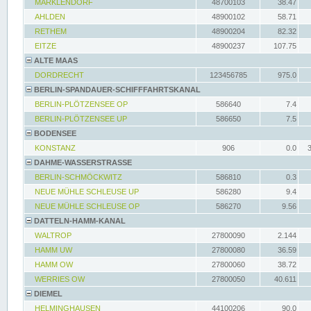
MARKLENDORF
48700103
38.47
AHLDEN
48900102
58.71
RETHEM
48900204
82.32
EITZE
48900237
107.75
ALTE MAAS
DORDRECHT
123456785
975.0
BERLIN-SPANDAUER-SCHIFFFAHRTSKANAL
BERLIN-PLÖTZENSEE OP
586640
7.4
BERLIN-PLÖTZENSEE UP
586650
7.5
BODENSEE
KONSTANZ
906
0.0
DAHME-WASSERSTRASSE
BERLIN-SCHMÖCKWITZ
586810
0.3
NEUE MÜHLE SCHLEUSE UP
586280
9.4
NEUE MÜHLE SCHLEUSE OP
586270
9.56
DATTELN-HAMM-KANAL
WALTROP
27800090
2.144
HAMM UW
27800080
36.59
HAMM OW
27800060
38.72
WERRIES OW
27800050
40.611
DIEMEL
HELMINGHAUSEN
44100206
90.0