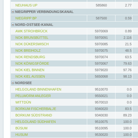
NEUHAUS UP
585860
2.77
NIEGRIPPER VERBINDUNGSKANAL
NIEGRIPP BP
587500
0.59
NORD-OSTSEE-KANAL
AWK STROHBRÜCK
5970069
0.89
NOK BRUNSBÜTTEL
5970091
2.116
NOK DÜKERSWISCH
5970085
21.5
NOK BREIHOLZ
5970075
48.5
NOK RENDSBURG
5970074
63.5
NOK KÖNIGSFÖRDE
5970067
79.63
NOK KIEL BINNEN
5979020
97.76
NOK KIEL AUSSEN
5650068
98.13
NORDSEE
HELGOLAND BINNENHAFEN
9510070
0.0
PELLWORM ANLEGER
9550021
0.0
WITTDÜN
9570010
0.0
BORKUM FISCHERBALJE
9340020
83.5
BORKUM SÜDSTRAND
9340030
89.23
HELGOLAND SÜDHAFEN
9510075
100.0
BÜSUM
9510095
100.0
HUSUM
9530020
100.0