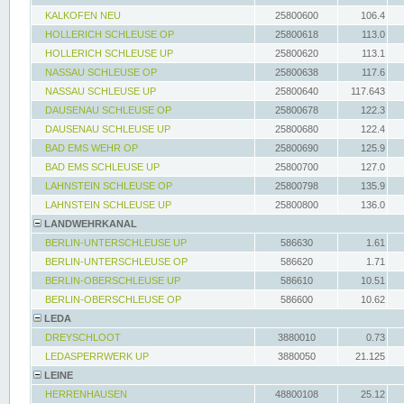
KALKOFEN NEU
25800600
106.4
HOLLERICH SCHLEUSE OP
25800618
113.0
HOLLERICH SCHLEUSE UP
25800620
113.1
NASSAU SCHLEUSE OP
25800638
117.6
NASSAU SCHLEUSE UP
25800640
117.643
DAUSENAU SCHLEUSE OP
25800678
122.3
DAUSENAU SCHLEUSE UP
25800680
122.4
BAD EMS WEHR OP
25800690
125.9
BAD EMS SCHLEUSE UP
25800700
127.0
LAHNSTEIN SCHLEUSE OP
25800798
135.9
LAHNSTEIN SCHLEUSE UP
25800800
136.0
LANDWEHRKANAL
BERLIN-UNTERSCHLEUSE UP
586630
1.61
BERLIN-UNTERSCHLEUSE OP
586620
1.71
BERLIN-OBERSCHLEUSE UP
586610
10.51
BERLIN-OBERSCHLEUSE OP
586600
10.62
LEDA
DREYSCHLOOT
3880010
0.73
LEDASPERRWERK UP
3880050
21.125
LEINE
HERRENHAUSEN
48800108
25.12