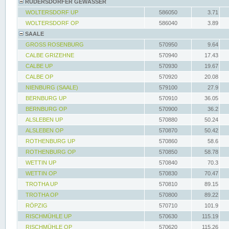
RÜDERSDORFER GEWÄSSER
WOLTERSDORF UP
586050
3.71
WOLTERSDORF OP
586040
3.89
SAALE
GROSS ROSENBURG
570950
9.64
CALBE GRIZEHNE
570940
17.43
CALBE UP
570930
19.67
CALBE OP
570920
20.08
NIENBURG (SAALE)
579100
27.9
BERNBURG UP
570910
36.05
BERNBURG OP
570900
36.2
ALSLEBEN UP
570880
50.24
ALSLEBEN OP
570870
50.42
ROTHENBURG UP
570860
58.6
ROTHENBURG OP
570850
58.78
WETTIN UP
570840
70.3
WETTIN OP
570830
70.47
TROTHA UP
570810
89.15
TROTHA OP
570800
89.22
RÖPZIG
570710
101.9
RISCHMÜHLE UP
570630
115.19
RISCHMÜHLE OP
570620
115.26