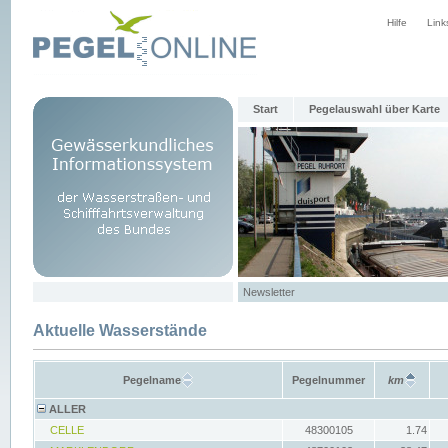
Hilfe
Link
Start
Pegelauswahl über Karte
Newsletter
Aktuelle Wasserstände
Pegelname
Pegelnummer
km
ALLER
CELLE
48300105
1.74