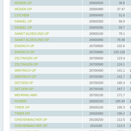
MÜDEN UP
26900500
36.8
MÜDEN OP
26900480
37.47
COCHEM
26900400
51.6
FANKEL UP
26900300
58.9
FANKEL OP
26900280
59.7
SANKT ALDEGUND UP
26900100
78.1
SANKT ALDEGUND OP
26900080
78.48
ENKIRCH UP
26700900
102.6
ENKIRCH OP
26700880
103.128
ZELTINGEN UP
26700600
123.4
ZELTINGEN OP
26700580
124.1
WINTRICH UP
26700400
141.1
WINTRICH OP
26700380
141.7
DETZEM UP
26700200
165.4
DETZEM OP
26700180
167.7
MEHRING AMS
26700100
171.7
RUWER
26500150
185.94
TRIER UP
26500100
195.3
TRIER OP
26500080
196.2
GREVENMACHER UP
26100200
212.5
GREVENMACHER OP
2610180
213.3