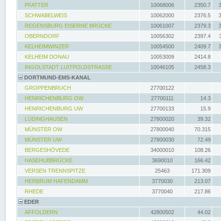
PFATTER
10068006
2350.7
SCHWABELWEIS
10062000
2376.5
REGENSBURG EISERNE BRÜCKE
10061007
2379.3
OBERNDORF
10056302
2397.4
KELHEIMWINZER
10054500
2409.7
KELHEIM DONAU
10053009
2414.8
INGOLSTADT LUITPOLDSTRASSE
10046105
2458.3
DORTMUND-EMS-KANAL
GROPPENBRUCH
27700122
HENRICHENBURG OW
27700111
14.3
HENRICHENBURG UW
27700133
15.9
LÜDINGHAUSEN
27800020
39.32
MÜNSTER OW
27800040
70.315
MÜNSTER UW
27800030
72.49
BERGESHÖVEDE
34000010
108.26
HASEHUBBRÜCKE
3690010
166.42
VERSEN TRENNSPITZE
25463
171.309
HERBRUM HAFENDAMM
3770030
213.07
RHEDE
3770040
217.86
EDER
AFFOLDERN
42800502
44.02