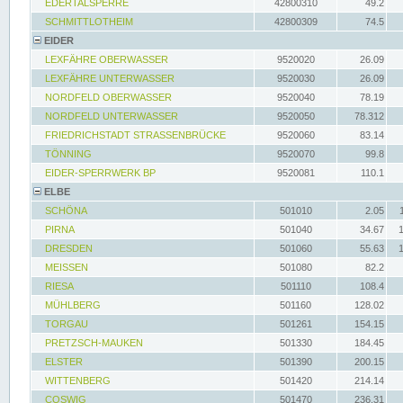
EDERTALSPERRE
42800310
49.2
SCHMITTLOTHEIM
42800309
74.5
EIDER
LEXFÄHRE OBERWASSER
9520020
26.09
LEXFÄHRE UNTERWASSER
9520030
26.09
NORDFELD OBERWASSER
9520040
78.19
NORDFELD UNTERWASSER
9520050
78.312
FRIEDRICHSTADT STRASSENBRÜCKE
9520060
83.14
TÖNNING
9520070
99.8
EIDER-SPERRWERK BP
9520081
110.1
ELBE
SCHÖNA
501010
2.05
PIRNA
501040
34.67
DRESDEN
501060
55.63
MEISSEN
501080
82.2
RIESA
501110
108.4
MÜHLBERG
501160
128.02
TORGAU
501261
154.15
PRETZSCH-MAUKEN
501330
184.45
ELSTER
501390
200.15
WITTENBERG
501420
214.14
COSWIG
501470
236.31