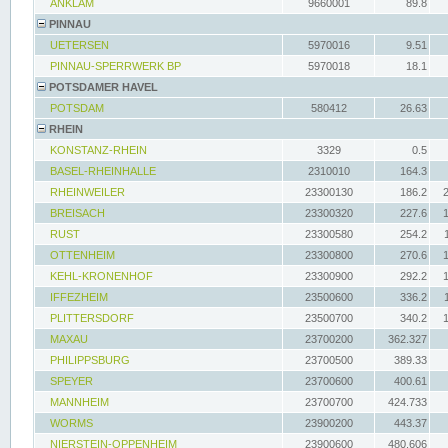
ANKLAM
9660001
89.8
PINNAU
UETERSEN
5970016
9.51
PINNAU-SPERRWERK BP
5970018
18.1
POTSDAMER HAVEL
POTSDAM
580412
26.63
RHEIN
KONSTANZ-RHEIN
3329
0.5
BASEL-RHEINHALLE
2310010
164.3
RHEINWEILER
23300130
186.2
BREISACH
23300320
227.6
RUST
23300580
254.2
OTTENHEIM
23300800
270.6
KEHL-KRONENHOF
23300900
292.2
IFFEZHEIM
23500600
336.2
PLITTERSDORF
23500700
340.2
MAXAU
23700200
362.327
PHILIPPSBURG
23700500
389.33
SPEYER
23700600
400.61
MANNHEIM
23700700
424.733
WORMS
23900200
443.37
NIERSTEIN-OPPENHEIM
23900600
480.606