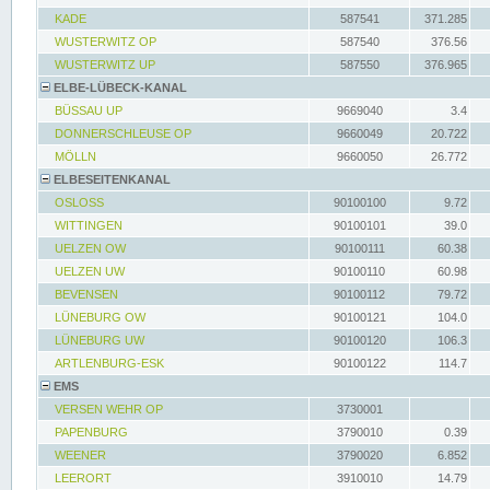
KADE
587541
371.285
WUSTERWITZ OP
587540
376.56
WUSTERWITZ UP
587550
376.965
ELBE-LÜBECK-KANAL
BÜSSAU UP
9669040
3.4
DONNERSCHLEUSE OP
9660049
20.722
MÖLLN
9660050
26.772
ELBESEITENKANAL
OSLOSS
90100100
9.72
WITTINGEN
90100101
39.0
UELZEN OW
90100111
60.38
UELZEN UW
90100110
60.98
BEVENSEN
90100112
79.72
LÜNEBURG OW
90100121
104.0
LÜNEBURG UW
90100120
106.3
ARTLENBURG-ESK
90100122
114.7
EMS
VERSEN WEHR OP
3730001
PAPENBURG
3790010
0.39
WEENER
3790020
6.852
LEERORT
3910010
14.79