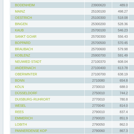
BODENHEIM
23900620
489.0
MAINZ
25100100
498.27
OESTRICH
25100300
518.08
BINGEN
25300200
528.36
KAUB
25700100
546.23
SANKT GOAR
25700300
556.43
BOPPARD
25700500
570.45
BRAUBACH
25700600
579.98
KOBLENZ
25900700
591.49
NEUWIED STADT
27100370
608.04
ANDERNACH
27100400
613.78
OBERWINTER
27100700
638.19
BONN
2710080
654.8
KÖLN
2730010
688.0
DÜSSELDORF
2750010
744.2
DUISBURG-RUHRORT
2770010
780.8
WESEL
2770040
814.0
REES
2790010
837.4
EMMERICH
2790020
851.9
LOBITH
2790050
862.0
PANNERDENSE KOP
2790060
867.3