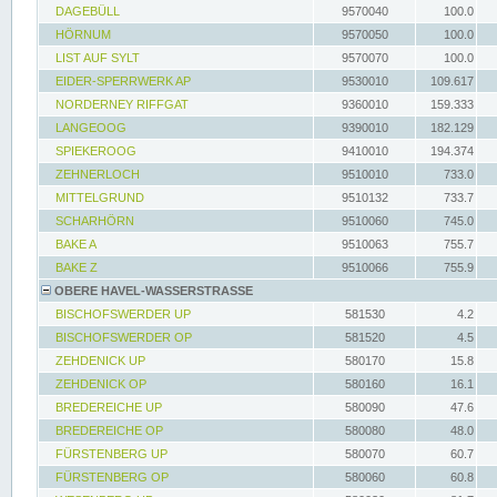
DAGEBÜLL
9570040
100.0
HÖRNUM
9570050
100.0
LIST AUF SYLT
9570070
100.0
EIDER-SPERRWERK AP
9530010
109.617
NORDERNEY RIFFGAT
9360010
159.333
LANGEOOG
9390010
182.129
SPIEKEROOG
9410010
194.374
ZEHNERLOCH
9510010
733.0
MITTELGRUND
9510132
733.7
SCHARHÖRN
9510060
745.0
BAKE A
9510063
755.7
BAKE Z
9510066
755.9
OBERE HAVEL-WASSERSTRASSE
BISCHOFSWERDER UP
581530
4.2
BISCHOFSWERDER OP
581520
4.5
ZEHDENICK UP
580170
15.8
ZEHDENICK OP
580160
16.1
BREDEREICHE UP
580090
47.6
BREDEREICHE OP
580080
48.0
FÜRSTENBERG UP
580070
60.7
FÜRSTENBERG OP
580060
60.8