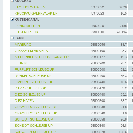
KRÜCKAU
ELMSHORN HAFEN
5970022
0.028
KRÜCKAU-SPERRWERK BP
5970023
10.5
KÜSTENKANAL
HUNDSMÜHLEN
4960020
5.188
HILKENBROOK
3800010
41.194
LAHN
MARBURG
25830056
-38.7
GIESSEN KLÄRWERK
25800100
-3.2
NIEDERBIEL SCHLEUSE KANAL OP
25800177
19.3
LEUN NEU
25800200
25.1
FÜRFURT SCHLEUSE UP
25800300
51.2
RUNKEL SCHLEUSE UP
25800400
65.3
LIMBURG SCHLEUSE UP
25800440
76.6
DIEZ SCHLEUSE OP
25800478
83.2
DIEZ SCHLEUSE UP
25800480
83.2
DIEZ HAFEN
25800500
83.7
CRAMBERG SCHLEUSE OP
25800538
91.8
CRAMBERG SCHLEUSE UP
25800540
91.8
SCHEIDT SCHLEUSE OP
25800558
96.8
SCHEIDT SCHLEUSE UP
25800560
96.8
KALKOFEN SCHLEUSE OP
25800578
105.6