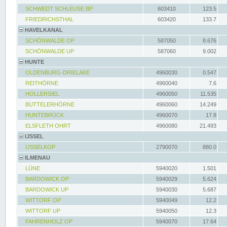
SCHWEDT SCHLEUSE BP
603410
123.5
FRIEDRICHSTHAL
603420
133.7
HAVELKANAL
SCHÖNWALDE OP
587050
8.676
SCHÖNWALDE UP
587060
9.002
HUNTE
OLDENBURG-DRIELAKE
4960030
0.547
REITHÖRNE
4960040
7.6
HOLLERSIEL
4960050
11.535
BUTTELERHÖRNE
4960060
14.249
HUNTEBRÜCK
4960070
17.8
ELSFLETH OHRT
4960080
21.493
IJSSEL
IJSSELKOP
2790070
880.0
ILMENAU
LÜNE
5940020
1.501
BARDOWICK OP
5940029
5.624
BARDOWICK UP
5940030
5.687
WITTORF OP
5940049
12.2
WITTORF UP
5940050
12.3
FAHRENHOLZ OP
5940070
17.64