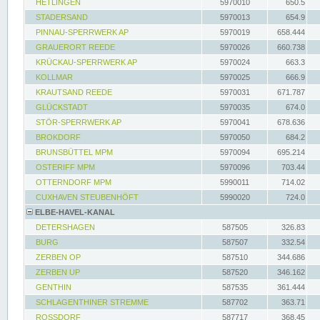
HETLINGEN
5970010
650.5
STADERSAND
5970013
654.9
PINNAU-SPERRWERK AP
5970019
658.444
GRAUERORT REEDE
5970026
660.738
KRÜCKAU-SPERRWERK AP
5970024
663.3
KOLLMAR
5970025
666.9
KRAUTSAND REEDE
5970031
671.787
GLÜCKSTADT
5970035
674.0
STÖR-SPERRWERK AP
5970041
678.636
BROKDORF
5970050
684.2
BRUNSBÜTTEL MPM
5970094
695.214
OSTERIFF MPM
5970096
703.44
OTTERNDORF MPM
5990011
714.02
CUXHAVEN STEUBENHÖFT
5990020
724.0
ELBE-HAVEL-KANAL
DETERSHAGEN
587505
326.83
BURG
587507
332.54
ZERBEN OP
587510
344.686
ZERBEN UP
587520
346.162
GENTHIN
587535
361.444
SCHLAGENTHINER STREMME
587702
363.71
ROSSDORF
587717
368.45