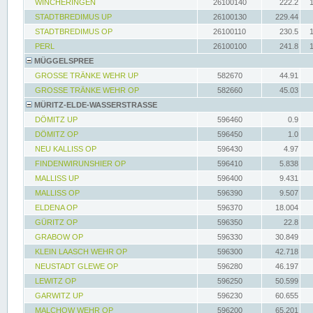
WINCHERINGEN
26100140
222.2
STADTBREDIMUS UP
26100130
229.44
STADTBREDIMUS OP
26100110
230.5
PERL
26100100
241.8
MÜGGELSPREE
GROSSE TRÄNKE WEHR UP
582670
44.91
GROSSE TRÄNKE WEHR OP
582660
45.03
MÜRITZ-ELDE-WASSERSTRASSE
DÖMITZ UP
596460
0.9
DÖMITZ OP
596450
1.0
NEU KALLISS OP
596430
4.97
FINDENWIRUNSHIER OP
596410
5.838
MALLISS UP
596400
9.431
MALLISS OP
596390
9.507
ELDENA OP
596370
18.004
GÜRITZ OP
596350
22.8
GRABOW OP
596330
30.849
KLEIN LAASCH WEHR OP
596300
42.718
NEUSTADT GLEWE OP
596280
46.197
LEWITZ OP
596250
50.599
GARWITZ UP
596230
60.655
MALCHOW WEHR OP
596200
65.201