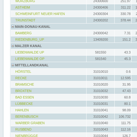
WÜRZBURG
24300600
251.97
ASTHEIM
24300406
311.22
SCHWEINFURT NEUER HAFEN
24300304
330.78
TRUNSTADT
24300202
378.44
MAIN-DONAU-KANAL
BAMBERG
24300042
7.31
RIEDENBURG_UP
13409200
151.2
MALZER KANAL
LIEBENWALDE UP
581550
43.3
LIEBENWALDE OP
581540
45.3
MITTELLANDKANAL
HÖRSTEL
31010010
0.6
RECKE
31010011
12.595
BRAMSCHE
31010020
31.95
BROXTEN
31010032
47.43
BAD ESSEN
31010030
60.8
LÜBBECKE
31010031
80.1
HAHLEN
31010041
98.09
BERENBUSCH
31010042
106.732
WARBER GRABEN
31010040
111.75
RUSBEND
31010043
112.16
NIENBRÜGGE
31010044
126.7