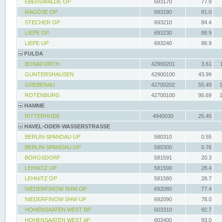
EBERSWALDE OP
693170
77.9
RAGÖSE OP
693190
81.0
STECHER OP
693210
84.4
LIEPE OP
693230
88.9
LIEPE UP
693240
88.9
FULDA
BONAFORTH
42900201
3.61
GUNTERSHAUSEN
42900100
43.99
GREBENAU
42700202
55.49
ROTENBURG
42700100
95.69
HAMME
RITTERHUDE
4940030
25.45
HAVEL-ODER-WASSERSTRASSE
BERLIN-SPANDAU UP
580310
0.55
BERLIN-SPANDAU OP
580300
0.76
BORGSDORF
581591
20.3
LEHNITZ UP
581590
28.4
LEHNITZ OP
581580
28.7
NIEDERFINOW SHW OP
692080
77.4
NIEDERFINOW SHW UP
692090
78.0
HOHENSAATEN WEST BP
603310
92.7
HOHENSAATEN WEST AP
603400
93.0