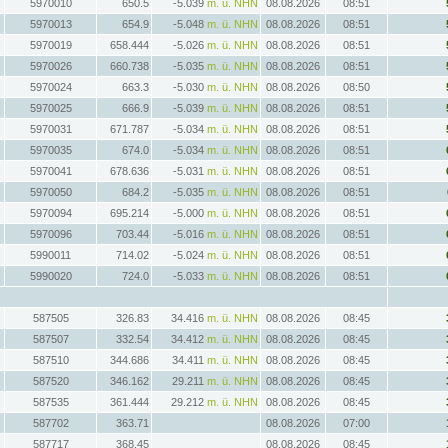
5970010
650.5
-5.039
m. ü. NHN
08.08.2026
08:51
5970013
654.9
-5.048
m. ü. NHN
08.08.2026
08:51
5970019
658.444
-5.026
m. ü. NHN
08.08.2026
08:51
5970026
660.738
-5.035
m. ü. NHN
08.08.2026
08:51
5970024
663.3
-5.030
m. ü. NHN
08.08.2026
08:50
5970025
666.9
-5.039
m. ü. NHN
08.08.2026
08:51
5970031
671.787
-5.034
m. ü. NHN
08.08.2026
08:51
5970035
674.0
-5.034
m. ü. NHN
08.08.2026
08:51
5970041
678.636
-5.031
m. ü. NHN
08.08.2026
08:51
5970050
684.2
-5.035
m. ü. NHN
08.08.2026
08:51
5970094
695.214
-5.000
m. ü. NHN
08.08.2026
08:51
5970096
703.44
-5.016
m. ü. NHN
08.08.2026
08:51
5990011
714.02
-5.024
m. ü. NHN
08.08.2026
08:51
5990020
724.0
-5.033
m. ü. NHN
08.08.2026
08:51
587505
326.83
34.416
m. ü. NHN
08.08.2026
08:45
587507
332.54
34.412
m. ü. NHN
08.08.2026
08:45
587510
344.686
34.411
m. ü. NHN
08.08.2026
08:45
587520
346.162
29.211
m. ü. NHN
08.08.2026
08:45
587535
361.444
29.212
m. ü. NHN
08.08.2026
08:45
587702
363.71
08.08.2026
07:00
587717
368.45
08.08.2026
08:45