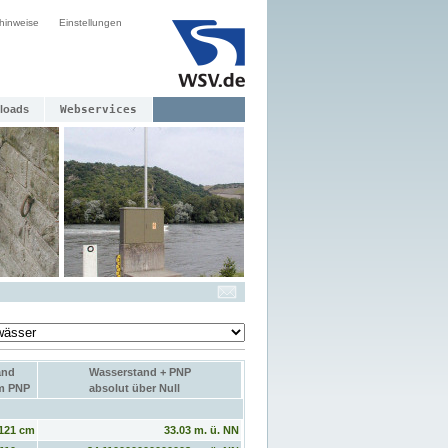
hinweise
Einstellungen
loads
Webservices
and
Wasserstand + PNP
um PNP
absolut über Null
121 cm
33.03 m. ü. NN