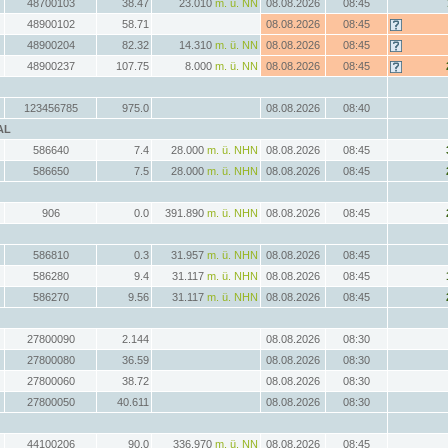
48700103
38.47
23.010
m. ü. NN
08.08.2026
08:45
48900102
58.71
08.08.2026
08:45
48900204
82.32
14.310
m. ü. NN
08.08.2026
08:45
48900237
107.75
8.000
m. ü. NN
08.08.2026
08:45
123456785
975.0
08.08.2026
08:40
AL
586640
7.4
28.000
m. ü. NHN
08.08.2026
08:45
586650
7.5
28.000
m. ü. NHN
08.08.2026
08:45
906
0.0
391.890
m. ü. NHN
08.08.2026
08:45
586810
0.3
31.957
m. ü. NHN
08.08.2026
08:45
586280
9.4
31.117
m. ü. NHN
08.08.2026
08:45
586270
9.56
31.117
m. ü. NHN
08.08.2026
08:45
27800090
2.144
08.08.2026
08:30
27800080
36.59
08.08.2026
08:30
27800060
38.72
08.08.2026
08:30
27800050
40.611
08.08.2026
08:30
44100206
90.0
336.970
m. ü. NN
08.08.2026
08:45