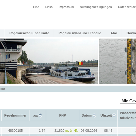
Hilfe
Links
Impressum
Nutzungsbedingungen
Datenschutz
Pegelauswahl über Karte
Pegelauswahl über Tabelle
Abo
Down
tter
Wasserst
Pegelnummer
km
PNP
Datum
Uhrzeit
relativ z
48300105
1.74
31.820
m. ü. NN
08.08.2026
08:45