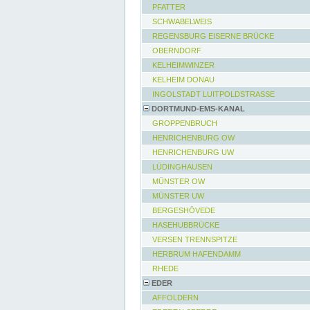
PFATTER
SCHWABELWEIS
REGENSBURG EISERNE BRÜCKE
OBERNDORF
KELHEIMWINZER
KELHEIM DONAU
INGOLSTADT LUITPOLDSTRASSE
DORTMUND-EMS-KANAL
GROPPENBRUCH
HENRICHENBURG OW
HENRICHENBURG UW
LÜDINGHAUSEN
MÜNSTER OW
MÜNSTER UW
BERGESHÖVEDE
HASEHUBBRÜCKE
VERSEN TRENNSPITZE
HERBRUM HAFENDAMM
RHEDE
EDER
AFFOLDERN