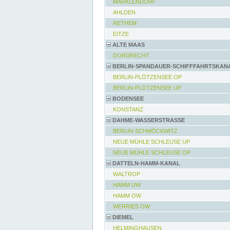
MARKLENDORF
AHLDEN
RETHEM
EITZE
ALTE MAAS
DORDRECHT
BERLIN-SPANDAUER-SCHIFFFAHRTSKAN
BERLIN-PLÖTZENSEE OP
BERLIN-PLÖTZENSEE UP
BODENSEE
KONSTANZ
DAHME-WASSERSTRASSE
BERLIN-SCHMÖCKWITZ
NEUE MÜHLE SCHLEUSE UP
NEUE MÜHLE SCHLEUSE OP
DATTELN-HAMM-KANAL
WALTROP
HAMM UW
HAMM OW
WERRIES OW
DIEMEL
HELMINGHAUSEN