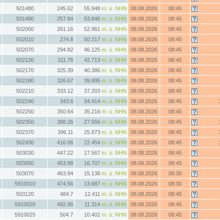
501480
245.62
55.948
m. ü. NHN
08.08.2026
08:45
501490
257.84
53.846
m. ü. NHN
08.08.2026
08:45
502000
261.16
52.961
m. ü. NHN
08.08.2026
08:45
502010
274.8
50.217
m. ü. NHN
08.08.2026
08:45
502070
294.82
46.125
m. ü. NHN
08.08.2026
08:45
502130
311.76
42.713
m. ü. NHN
08.08.2026
08:45
502170
325.39
40.386
m. ü. NHN
08.08.2026
08:45
502180
326.67
39.895
m. ü. NHN
08.08.2026
08:45
502210
333.12
37.203
m. ü. NHN
08.08.2026
08:45
502240
343.6
34.414
m. ü. NHN
08.08.2026
08:45
502250
350.64
35.216
m. ü. NHN
08.08.2026
08:45
502350
388.26
27.556
m. ü. NHN
08.08.2026
08:45
502370
396.11
25.873
m. ü. NHN
08.08.2026
08:45
502430
416.06
22.454
m. ü. NHN
08.08.2026
08:45
503030
447.22
17.567
m. ü. NHN
08.08.2026
08:45
503050
453.98
16.707
m. ü. NHN
08.08.2026
08:45
503070
463.94
15.138
m. ü. NHN
08.08.2026
08:30
5910010
474.56
13.687
m. ü. NHN
08.08.2026
08:30
503120
484.7
12.411
m. ü. NHN
08.08.2026
08:45
5910020
492.95
11.314
m. ü. NHN
08.08.2026
08:45
5910025
504.7
10.402
m. ü. NHN
08.08.2026
08:45