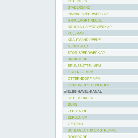
HETLINGEN
STADERSAND
PINNAU-SPERRWERK AP
GRAUERORT REEDE
KRÜCKAU-SPERRWERK AP
KOLLMAR
KRAUTSAND REEDE
GLÜCKSTADT
STÖR-SPERRWERK AP
BROKDORF
BRUNSBÜTTEL MPM
OSTERIFF MPM
OTTERNDORF MPM
CUXHAVEN STEUBENHÖFT
ELBE-HAVEL-KANAL
DETERSHAGEN
BURG
ZERBEN OP
ZERBEN UP
GENTHIN
SCHLAGENTHINER STREMME
ROSSDORF