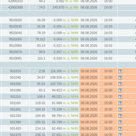
42800310
49.2
0.082
m. ü. NN
06.08.2026
16:00
42800309
74.5
245.870
m. ü. NN
06.08.2026
16:00
9520020
26.09
-5.005
m. ü. NHN
06.08.2026
16:03
9520030
26.09
-5.005
m. ü. NHN
06.08.2026
16:03
9520040
78.19
-5.008
m. ü. NHN
06.08.2026
16:03
9520050
78.312
-5.009
m. ü. NHN
06.08.2026
16:03
9520060
83.14
-5.021
m. ü. NHN
06.08.2026
16:02
9520070
99.8
-5.057
m. ü. NHN
06.08.2026
16:03
9520081
110.1
-5.020
m. ü. NHN
06.08.2026
16:02
501010
2.05
116.200
m. ü. NHN
06.08.2026
16:00
501040
34.67
108.026
m. ü. NHN
06.08.2026
16:00
501060
55.63
102.700
m. ü. NHN
06.08.2026
16:00
501080
82.2
94.823
m. ü. NHN
06.08.2026
16:00
501110
108.4
88.022
m. ü. NHN
06.08.2026
16:00
501160
128.02
81.686
m. ü. NHN
06.08.2026
15:00
501261
154.15
75.158
m. ü. NHN
06.08.2026
16:00
501330
184.45
68.794
m. ü. NHN
06.08.2026
16:00
501390
200.15
65.798
m. ü. NHN
06.08.2026
16:00
501420
214.14
62.450
m. ü. NHN
06.08.2026
16:00
501470
236.31
57.601
m. ü. NHN
06.08.2026
16:00