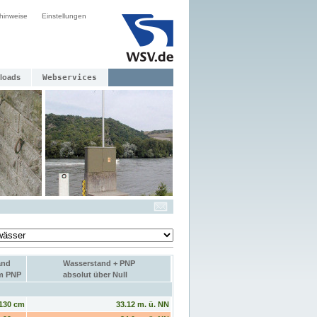
hinweise
Einstellungen
loads
Webservices
and
Wasserstand + PNP
um PNP
absolut über Null
130 cm
33.12 m. ü. NN