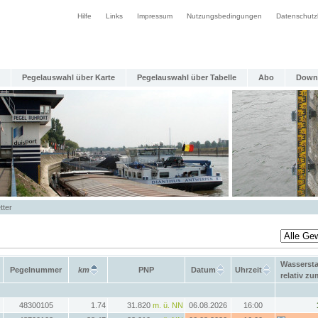
Hilfe
Links
Impressum
Nutzungsbedingungen
Datenschutz
Pegelauswahl über Karte
Pegelauswahl über Tabelle
Abo
Down
tter
Wasserst
Pegelnummer
km
PNP
Datum
Uhrzeit
relativ z
48300105
1.74
31.820
m. ü. NN
06.08.2026
16:00