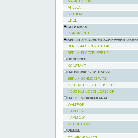
MARKLENDORF
AHLDEN
RETHEM
EITZE
ALTE MAAS
DORDRECHT
BERLIN-SPANDAUER-SCHIFFFAHRTSKAN
BERLIN-PLÖTZENSEE OP
BERLIN-PLÖTZENSEE UP
BODENSEE
KONSTANZ
DAHME-WASSERSTRASSE
BERLIN-SCHMÖCKWITZ
NEUE MÜHLE SCHLEUSE UP
NEUE MÜHLE SCHLEUSE OP
DATTELN-HAMM-KANAL
WALTROP
HAMM UW
HAMM OW
WERRIES OW
DIEMEL
HELMINGHAUSEN