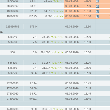
48700103
38.47
23.010
m. ü. NN
06.08.2026
16:00
48900102
58.71
06.08.2026
16:00
48900204
82.32
14.310
m. ü. NN
06.08.2026
16:00
48900237
107.75
8.000
m. ü. NN
06.08.2026
16:00
123456785
975.0
06.08.2026
15:50
AL
586640
7.4
28.000
m. ü. NHN
06.08.2026
16:00
586650
7.5
28.000
m. ü. NHN
06.08.2026
16:00
906
0.0
391.890
m. ü. NHN
06.08.2026
16:00
586810
0.3
31.957
m. ü. NHN
06.08.2026
15:00
586280
9.4
31.117
m. ü. NHN
06.08.2026
16:00
586270
9.56
31.117
m. ü. NHN
06.08.2026
16:00
27800090
2.144
06.08.2026
15:45
27800080
36.59
06.08.2026
15:45
27800060
38.72
06.08.2026
15:45
27800050
40.611
06.08.2026
15:45
44100206
90.0
336.970
m. ü. NN
06.08.2026
16:00