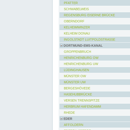
PFATTER
SCHWABELWEIS
REGENSBURG EISERNE BRÜCKE
OBERNDORF
KELHEIMWINZER
KELHEIM DONAU
INGOLSTADT LUITPOLDSTRASSE
DORTMUND-EMS-KANAL
GROPPENBRUCH
HENRICHENBURG OW
HENRICHENBURG UW
LÜDINGHAUSEN
MÜNSTER OW
MÜNSTER UW
BERGESHÖVEDE
HASEHUBBRÜCKE
VERSEN TRENNSPITZE
HERBRUM HAFENDAMM
RHEDE
EDER
AFFOLDERN