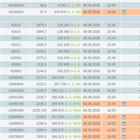
44100104
90.6
0.041
m. ü. NN
06.08.2026
16:00
44100024
97.4
376.978
m. ü. NN
06.08.2026
16:00
42015
1879.2
133.260
m ü. A.
06.08.2026
15:45
42014
1894.7
139.480
m ü. A.
06.08.2026
15:45
42013
1941.5
159.870
m ü. A.
06.08.2026
15:45
42012
2009.2
191.200
m ü. A.
06.08.2026
15:45
42011
2015.2
194.000
m ü. A.
06.08.2026
15:45
420091
2079.1
219.430
m ü. A.
06.08.2026
15:45
42009
2111.0
235.980
m ü. A.
06.08.2026
15:45
420061
2144.1
249.120
m ü. A.
06.08.2026
15:45
10096001
2214.5
282.648
m. ü. NHN
06.08.2026
16:00
10094006
2223.1
287.700
m. ü. NN
06.08.2026
15:45
10092000
2225.2
286.212
m. ü. NHN
06.08.2026
16:00
10091008
2226.7
286.439
m. ü. NHN
06.08.2026
16:00
10090708
2230.3
289.978
m. ü. NHN
06.08.2026
15:45
10090408
2230.724
289.978
m. ü. NHN
06.08.2026
16:00
10089006
2249.5
297.043
m. ü. NHN
06.08.2026
16:00
10088003
2256.9
299.575
m. ü. NHN
06.08.2026
16:00
10081004
2284.4
306.972
m. ü. NHN
06.08.2026
16:00
10078000
2305.5
308.123
m. ü. NHN
06.08.2026
16:00