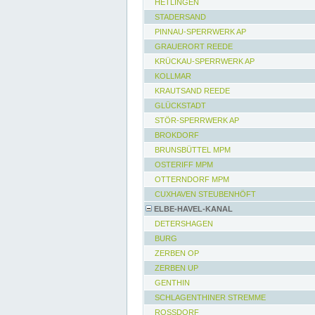
HETLINGEN
STADERSAND
PINNAU-SPERRWERK AP
GRAUERORT REEDE
KRÜCKAU-SPERRWERK AP
KOLLMAR
KRAUTSAND REEDE
GLÜCKSTADT
STÖR-SPERRWERK AP
BROKDORF
BRUNSBÜTTEL MPM
OSTERIFF MPM
OTTERNDORF MPM
CUXHAVEN STEUBENHÖFT
ELBE-HAVEL-KANAL
DETERSHAGEN
BURG
ZERBEN OP
ZERBEN UP
GENTHIN
SCHLAGENTHINER STREMME
ROSSDORF