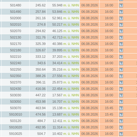
501480
245.62
55.948
m. ü. NHN
06.08.2026
16:00
501490
257.84
53.846
m. ü. NHN
06.08.2026
16:00
502000
261.16
52.961
m. ü. NHN
06.08.2026
16:00
502010
274.8
50.217
m. ü. NHN
06.08.2026
16:00
502070
294.82
46.125
m. ü. NHN
06.08.2026
16:00
502130
311.76
42.713
m. ü. NHN
06.08.2026
16:00
502170
325.39
40.386
m. ü. NHN
06.08.2026
16:00
502180
326.67
39.895
m. ü. NHN
06.08.2026
16:00
502210
333.12
37.203
m. ü. NHN
06.08.2026
16:00
502240
343.6
34.414
m. ü. NHN
06.08.2026
16:00
502250
350.64
35.216
m. ü. NHN
06.08.2026
16:00
502350
388.26
27.556
m. ü. NHN
06.08.2026
16:00
502370
396.11
25.873
m. ü. NHN
06.08.2026
16:00
502430
416.06
22.454
m. ü. NHN
06.08.2026
16:00
503030
447.22
17.567
m. ü. NHN
06.08.2026
16:00
503050
453.98
16.707
m. ü. NHN
06.08.2026
16:00
503070
463.94
15.138
m. ü. NHN
06.08.2026
15:45
5910010
474.56
13.687
m. ü. NHN
06.08.2026
15:45
503120
484.7
12.411
m. ü. NHN
06.08.2026
16:00
5910020
492.95
11.314
m. ü. NHN
06.08.2026
16:00
5910025
504.7
10.402
m. ü. NHN
06.08.2026
16:00