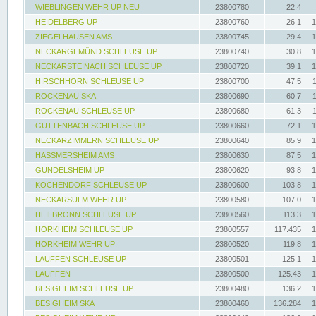
WIEBLINGEN WEHR UP NEU
23800780
22.4
HEIDELBERG UP
23800760
26.1
1
ZIEGELHAUSEN AMS
23800745
29.4
1
NECKARGEMÜND SCHLEUSE UP
23800740
30.8
1
NECKARSTEINACH SCHLEUSE UP
23800720
39.1
1
HIRSCHHORN SCHLEUSE UP
23800700
47.5
ROCKENAU SKA
23800690
60.7
ROCKENAU SCHLEUSE UP
23800680
61.3
GUTTENBACH SCHLEUSE UP
23800660
72.1
1
NECKARZIMMERN SCHLEUSE UP
23800640
85.9
1
HASSMERSHEIM AMS
23800630
87.5
1
GUNDELSHEIM UP
23800620
93.8
1
KOCHENDORF SCHLEUSE UP
23800600
103.8
1
NECKARSULM WEHR UP
23800580
107.0
1
HEILBRONN SCHLEUSE UP
23800560
113.3
1
HORKHEIM SCHLEUSE UP
23800557
117.435
1
HORKHEIM WEHR UP
23800520
119.8
1
LAUFFEN SCHLEUSE UP
23800501
125.1
1
LAUFFEN
23800500
125.43
1
BESIGHEIM SCHLEUSE UP
23800480
136.2
1
BESIGHEIM SKA
23800460
136.284
1