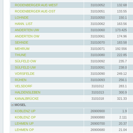
RODENBERGER AUE-WEST
31010052
132.68
RODENBERGER AUE-OST
31010051
133.55
LOHNDE
31010050
150.1
HANN. LIST
31010062
163.56
ANDERTEN UW
31010060
173.425
ANDERTEN OW
31010061
174.96
SEHNDE
31010070
183.58
MEHRUM
31010071
192.556
THUNE
31010080
222.85
SÜLFELD OW
31010092
235.7
SÜLFELD UW
31010091
238.0
VORSFELDE
31010090
249.12
RÜHEN
31010093
256.1
VELSDORF
3101012
283.1
HALDENSLEBEN
3101013
300.9
KANALBRÜCKE
3101018
321.33
MOSEL
KOBLENZ UP
26900900
1.9
KOBLENZ OP
26900880
2.111
LEHMEN UP
26900700
20.37
LEHMEN OP
26900680
21.04