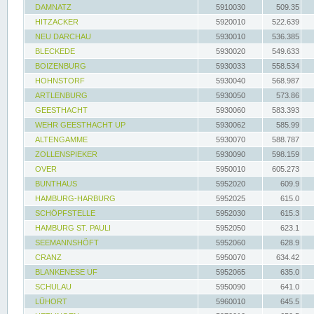
DAMNATZ
5910030
509.35
HITZACKER
5920010
522.639
NEU DARCHAU
5930010
536.385
BLECKEDE
5930020
549.633
BOIZENBURG
5930033
558.534
HOHNSTORF
5930040
568.987
ARTLENBURG
5930050
573.86
GEESTHACHT
5930060
583.393
WEHR GEESTHACHT UP
5930062
585.99
ALTENGAMME
5930070
588.787
ZOLLENSPIEKER
5930090
598.159
OVER
5950010
605.273
BUNTHAUS
5952020
609.9
HAMBURG-HARBURG
5952025
615.0
SCHÖPFSTELLE
5952030
615.3
HAMBURG ST. PAULI
5952050
623.1
SEEMANNSHÖFT
5952060
628.9
CRANZ
5950070
634.42
BLANKENESE UF
5952065
635.0
SCHULAU
5950090
641.0
LÜHORT
5960010
645.5