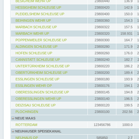
BESIGHEIM WEHR UP
23800440
136.9
1
HESSIGHEIM SCHLEUSE UP
23800420
142.9
1
PLEIDELSHEIM SCHLEUSE UP
23800400
150.0
1
BEIHINGEN WEHR UP
23800360
154.3
1
MARBACH SCHLEUSE UP
23800322
157.5
1
MARBACH WEHR UP
23800320
158.931
1
POPPENWEILER SCHLEUSE UP
23800300
164.7
1
ALDINGEN SCHLEUSE UP
23800280
171.9
2
HOFEN SCHLEUSE UP
23800260
176.0
2
CANNSTATT SCHLEUSE UP
23800240
182.7
UNTERTÜRKHEIM SCHLEUSE UP
23800220
186.2
2
OBERTÜRKHEIM SCHLEUSE UP
23800200
189.4
2
ESSLINGEN SCHLEUSE UP
23800180
193.9
2
ESSLINGEN WEHR OP
23800176
194.1
2
OBERESSLINGEN SCHLEUSE UP
23800145
194.8
2
OBERESSLINGEN WEHR UP
23800140
196.5
2
DEIZISAU SCHLEUSE UP
23800120
199.5
2
PLOCHINGEN
23800100
202.56
2
NEUE MAAS
ROTTERDAM
123456786
1000.0
NEUHAUSER SPEISEKANAL
NEUHAUS OP
585850
2.7