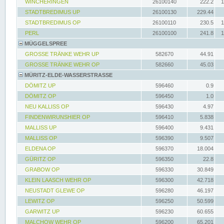
WINCHERINGEN
26100140
222.2
1
STADTBREDIMUS UP
26100130
229.44
STADTBREDIMUS OP
26100110
230.5
1
PERL
26100100
241.8
1
MÜGGELSPREE
GROSSE TRÄNKE WEHR UP
582670
44.91
GROSSE TRÄNKE WEHR OP
582660
45.03
MÜRITZ-ELDE-WASSERSTRASSE
DÖMITZ UP
596460
0.9
DÖMITZ OP
596450
1.0
NEU KALLISS OP
596430
4.97
FINDENWIRUNSHIER OP
596410
5.838
MALLISS UP
596400
9.431
MALLISS OP
596390
9.507
ELDENA OP
596370
18.004
GÜRITZ OP
596350
22.8
GRABOW OP
596330
30.849
KLEIN LAASCH WEHR OP
596300
42.718
NEUSTADT GLEWE OP
596280
46.197
LEWITZ OP
596250
50.599
GARWITZ UP
596230
60.655
MALCHOW WEHR OP
596200
65.201