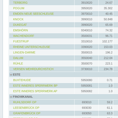
TERBORG
3910020
24.67
POGUM
3950020
35.302
EMDEN NEUE SEESCHLEUSE
3970010
40.45
KNOCK
3990010
50.848
DUKEGAT
3990020
65.69
EMSHÖRN
9340010
74.32
WACHENDORF
3500031
96.71
FUESTRUP
3310010
102.177
RHEINE UNTERSCHLEUSE
3390020
153.03
LINGEN-DARME
3500015
196.2
DALUM
3550040
212.04
RÜHLE
3500070
223.1
VERSEN WEHRDURCHSTICH
3730010
234.78
ESTE
BUXTEHUDE
5950080
0.71
ESTE INNERES SPERRWERK BP
5950081
1.0
ESTE INNERES SPERRWERK AP
5950082
1.0
FINOWKANAL
RUHLSDORF OP
693010
59.2
LEESENBRÜCK OP
693030
61.1
GRAFENBRÜCK OP
693050
63.3