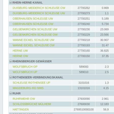
RHEIN-HERNE-KANAL
DUISBURG-MEIDERICH SCHLEUSE OW
27700262
0.869
DUISBURG-MEIDERICH SCHLEUSE UW
27700273
1.1
OBERHAUSEN SCHLEUSE UW
27700251
5.189
OBERHAUSEN SCHLEUSE OW
27700240
5.734
GELSENKIRCHEN SCHLEUSE UW
27700230
23.069
GELSENKIRCHEN SCHLEUSE OW
27700229
23.566
WANNE EICKEL SCHLEUSE UW
27700218
30.907
WANNE EICKEL SCHLEUSE OW
27700193
31.47
HERNE UW
27700160
36.825
HERNE OW
27700150
37.35
RHEINSBERGER GEWÄSSER
WOLFSBRUCH OP
589000
2.3
WOLFSBRUCH UP
589010
2.5
ROTHENSEER-VERBINDUNGSKANAL
SCHLEUSE ROTHENSEE UP
3101016
1.3
MAGDEBURG-RO NWS
13101016
4.15
RUHR
RUHRWEHR OW
27600090
2.961
SCHLOSSBRÜCKE MÜLHEIM
27600030
12.183
HATTINGEN
2769510000100
56.9