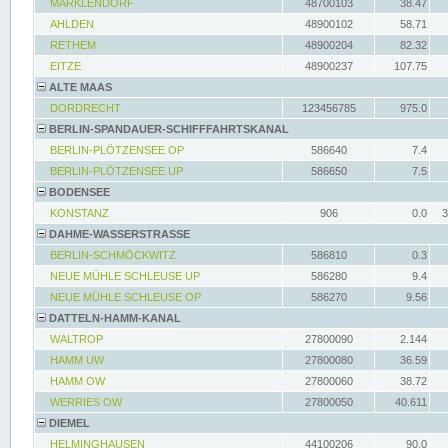
MARKLENDORF
48700103
38.47
AHLDEN
48900102
58.71
RETHEM
48900204
82.32
EITZE
48900237
107.75
ALTE MAAS
DORDRECHT
123456785
975.0
BERLIN-SPANDAUER-SCHIFFFAHRTSKANAL
BERLIN-PLÖTZENSEE OP
586640
7.4
BERLIN-PLÖTZENSEE UP
586650
7.5
BODENSEE
KONSTANZ
906
0.0
3
DAHME-WASSERSTRASSE
BERLIN-SCHMÖCKWITZ
586810
0.3
NEUE MÜHLE SCHLEUSE UP
586280
9.4
NEUE MÜHLE SCHLEUSE OP
586270
9.56
DATTELN-HAMM-KANAL
WALTROP
27800090
2.144
HAMM UW
27800080
36.59
HAMM OW
27800060
38.72
WERRIES OW
27800050
40.611
DIEMEL
HELMINGHAUSEN
44100206
90.0