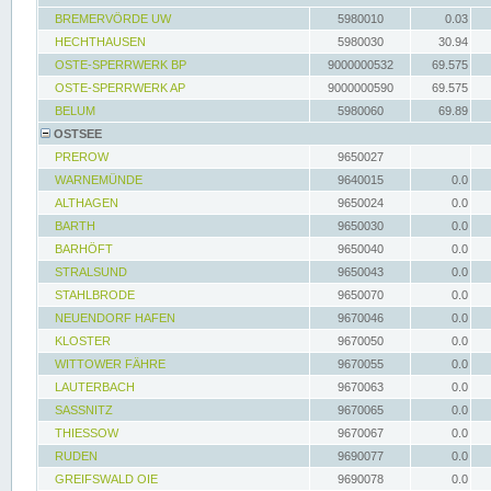
BREMERVÖRDE UW
5980010
0.03
HECHTHAUSEN
5980030
30.94
OSTE-SPERRWERK BP
9000000532
69.575
OSTE-SPERRWERK AP
9000000590
69.575
BELUM
5980060
69.89
OSTSEE
PREROW
9650027
WARNEMÜNDE
9640015
0.0
ALTHAGEN
9650024
0.0
BARTH
9650030
0.0
BARHÖFT
9650040
0.0
STRALSUND
9650043
0.0
STAHLBRODE
9650070
0.0
NEUENDORF HAFEN
9670046
0.0
KLOSTER
9670050
0.0
WITTOWER FÄHRE
9670055
0.0
LAUTERBACH
9670063
0.0
SASSNITZ
9670065
0.0
THIESSOW
9670067
0.0
RUDEN
9690077
0.0
GREIFSWALD OIE
9690078
0.0