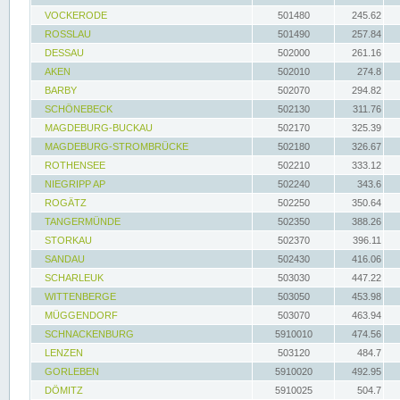
VOCKERODE
501480
245.62
ROSSLAU
501490
257.84
DESSAU
502000
261.16
AKEN
502010
274.8
BARBY
502070
294.82
SCHÖNEBECK
502130
311.76
MAGDEBURG-BUCKAU
502170
325.39
MAGDEBURG-STROMBRÜCKE
502180
326.67
ROTHENSEE
502210
333.12
NIEGRIPP AP
502240
343.6
ROGÄTZ
502250
350.64
TANGERMÜNDE
502350
388.26
STORKAU
502370
396.11
SANDAU
502430
416.06
SCHARLEUK
503030
447.22
WITTENBERGE
503050
453.98
MÜGGENDORF
503070
463.94
SCHNACKENBURG
5910010
474.56
LENZEN
503120
484.7
GORLEBEN
5910020
492.95
DÖMITZ
5910025
504.7