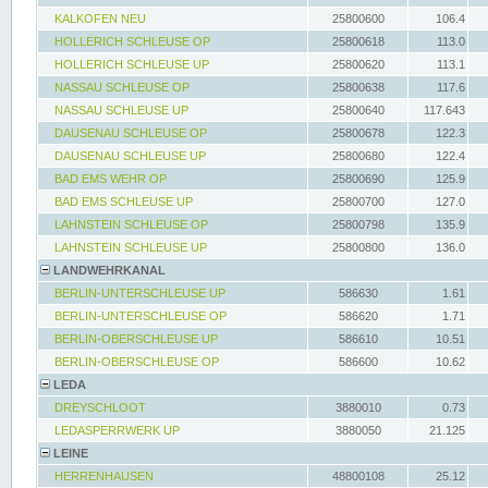
KALKOFEN NEU
25800600
106.4
HOLLERICH SCHLEUSE OP
25800618
113.0
HOLLERICH SCHLEUSE UP
25800620
113.1
NASSAU SCHLEUSE OP
25800638
117.6
NASSAU SCHLEUSE UP
25800640
117.643
DAUSENAU SCHLEUSE OP
25800678
122.3
DAUSENAU SCHLEUSE UP
25800680
122.4
BAD EMS WEHR OP
25800690
125.9
BAD EMS SCHLEUSE UP
25800700
127.0
LAHNSTEIN SCHLEUSE OP
25800798
135.9
LAHNSTEIN SCHLEUSE UP
25800800
136.0
LANDWEHRKANAL
BERLIN-UNTERSCHLEUSE UP
586630
1.61
BERLIN-UNTERSCHLEUSE OP
586620
1.71
BERLIN-OBERSCHLEUSE UP
586610
10.51
BERLIN-OBERSCHLEUSE OP
586600
10.62
LEDA
DREYSCHLOOT
3880010
0.73
LEDASPERRWERK UP
3880050
21.125
LEINE
HERRENHAUSEN
48800108
25.12