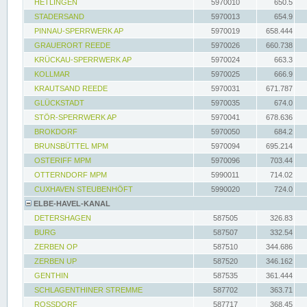
HETLINGEN
5970010
650.5
STADERSAND
5970013
654.9
PINNAU-SPERRWERK AP
5970019
658.444
GRAUERORT REEDE
5970026
660.738
KRÜCKAU-SPERRWERK AP
5970024
663.3
KOLLMAR
5970025
666.9
KRAUTSAND REEDE
5970031
671.787
GLÜCKSTADT
5970035
674.0
STÖR-SPERRWERK AP
5970041
678.636
BROKDORF
5970050
684.2
BRUNSBÜTTEL MPM
5970094
695.214
OSTERIFF MPM
5970096
703.44
OTTERNDORF MPM
5990011
714.02
CUXHAVEN STEUBENHÖFT
5990020
724.0
ELBE-HAVEL-KANAL
DETERSHAGEN
587505
326.83
BURG
587507
332.54
ZERBEN OP
587510
344.686
ZERBEN UP
587520
346.162
GENTHIN
587535
361.444
SCHLAGENTHINER STREMME
587702
363.71
ROSSDORF
587717
368.45