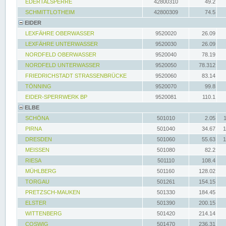
EDERTALSPERRE
42800310
49.2
SCHMITTLOTHEIM
42800309
74.5
EIDER
LEXFÄHRE OBERWASSER
9520020
26.09
LEXFÄHRE UNTERWASSER
9520030
26.09
NORDFELD OBERWASSER
9520040
78.19
NORDFELD UNTERWASSER
9520050
78.312
FRIEDRICHSTADT STRASSENBRÜCKE
9520060
83.14
TÖNNING
9520070
99.8
EIDER-SPERRWERK BP
9520081
110.1
ELBE
SCHÖNA
501010
2.05
PIRNA
501040
34.67
1
DRESDEN
501060
55.63
1
MEISSEN
501080
82.2
RIESA
501110
108.4
MÜHLBERG
501160
128.02
TORGAU
501261
154.15
PRETZSCH-MAUKEN
501330
184.45
ELSTER
501390
200.15
WITTENBERG
501420
214.14
COSWIG
501470
236.31