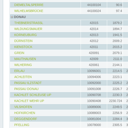
DIEMELTALSPERRE
44100104
90.6
WILHELMSBRÜCKE
44100024
97.4
DONAU
THEBNERSTRASSL
42015
1879.2
WILDUNGSMAUER
42014
1894.7
KORNEUBURG
42013
1941.5
DÜRNSTEIN
42012
2009.2
KIENSTOCK
42011
2015.2
GREIN
420091
2079.1
MAUTHAUSEN
42009
2111.0
WILHERING
420061
2144.1
ERLAU
10096001
2214.5
2
ACHLEITEN
10094006
2223.1
PASSAU ILZSTADT
10092000
2225.2
2
PASSAU DONAU
10091008
2226.7
2
KACHLET SCHLEUSE UP
10090708
2230.3
2
KACHLET WEHR UP
10090408
2230.724
2
VILSHOFEN
10089006
2249.5
2
HOFKIRCHEN
10088003
2256.9
2
DEGGENDORF
10081004
2284.4
3
PFELLING
10078000
2305.5
3