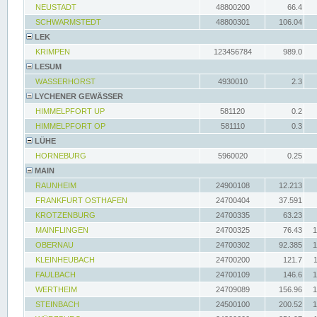
NEUSTADT
48800200
66.4
SCHWARMSTEDT
48800301
106.04
LEK
KRIMPEN
123456784
989.0
LESUM
WASSERHORST
4930010
2.3
LYCHENER GEWÄSSER
HIMMELPFORT UP
581120
0.2
HIMMELPFORT OP
581110
0.3
LÜHE
HORNEBURG
5960020
0.25
MAIN
RAUNHEIM
24900108
12.213
FRANKFURT OSTHAFEN
24700404
37.591
KROTZENBURG
24700335
63.23
MAINFLINGEN
24700325
76.43
1
OBERNAU
24700302
92.385
1
KLEINHEUBACH
24700200
121.7
FAULBACH
24700109
146.6
1
WERTHEIM
24709089
156.96
1
STEINBACH
24500100
200.52
1