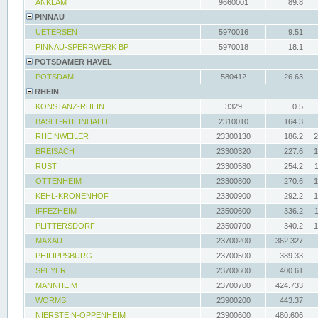
ANKLAM
9660001
89.8
PINNAU
UETERSEN
5970016
9.51
PINNAU-SPERRWERK BP
5970018
18.1
POTSDAMER HAVEL
POTSDAM
580412
26.63
RHEIN
KONSTANZ-RHEIN
3329
0.5
BASEL-RHEINHALLE
2310010
164.3
RHEINWEILER
23300130
186.2
2
BREISACH
23300320
227.6
1
RUST
23300580
254.2
OTTENHEIM
23300800
270.6
1
KEHL-KRONENHOF
23300900
292.2
1
IFFEZHEIM
23500600
336.2
PLITTERSDORF
23500700
340.2
1
MAXAU
23700200
362.327
PHILIPPSBURG
23700500
389.33
SPEYER
23700600
400.61
MANNHEIM
23700700
424.733
WORMS
23900200
443.37
NIERSTEIN-OPPENHEIM
23900600
480.606