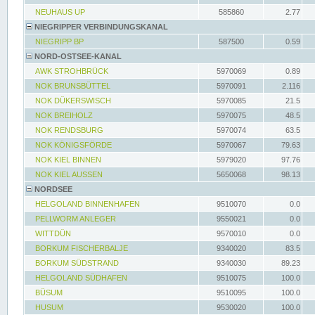
NEUHAUS UP
585860
2.77
NIEGRIPPER VERBINDUNGSKANAL
NIEGRIPP BP
587500
0.59
NORD-OSTSEE-KANAL
AWK STROHBRÜCK
5970069
0.89
NOK BRUNSBÜTTEL
5970091
2.116
NOK DÜKERSWISCH
5970085
21.5
NOK BREIHOLZ
5970075
48.5
NOK RENDSBURG
5970074
63.5
NOK KÖNIGSFÖRDE
5970067
79.63
NOK KIEL BINNEN
5979020
97.76
NOK KIEL AUSSEN
5650068
98.13
NORDSEE
HELGOLAND BINNENHAFEN
9510070
0.0
PELLWORM ANLEGER
9550021
0.0
WITTDÜN
9570010
0.0
BORKUM FISCHERBALJE
9340020
83.5
BORKUM SÜDSTRAND
9340030
89.23
HELGOLAND SÜDHAFEN
9510075
100.0
BÜSUM
9510095
100.0
HUSUM
9530020
100.0