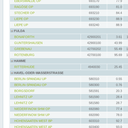
EBERSWALDE OP
693170
77.9
RAGÖSE OP
693190
81.0
STECHER OP
693210
84.4
LIEPE OP
693230
88.9
LIEPE UP
693240
88.9
FULDA
BONAFORTH
42900201
3.61
GUNTERSHAUSEN
42900100
43.99
GREBENAU
42700202
55.49
1
ROTENBURG
42700100
95.69
1
HAMME
RITTERHUDE
4940030
25.45
HAVEL-ODER-WASSERSTRASSE
BERLIN-SPANDAU UP
580310
0.55
BERLIN-SPANDAU OP
580300
0.76
BORGSDORF
581591
20.3
LEHNITZ UP
581590
28.4
LEHNITZ OP
581580
28.7
NIEDERFINOW SHW OP
692080
77.4
NIEDERFINOW SHW UP
692090
78.0
HOHENSAATEN WEST BP
603310
92.7
HOHENSAATEN WEST AP
603400
93.0