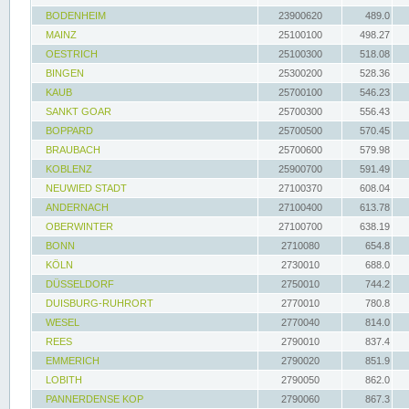
BODENHEIM
23900620
489.0
MAINZ
25100100
498.27
OESTRICH
25100300
518.08
BINGEN
25300200
528.36
KAUB
25700100
546.23
SANKT GOAR
25700300
556.43
BOPPARD
25700500
570.45
BRAUBACH
25700600
579.98
KOBLENZ
25900700
591.49
NEUWIED STADT
27100370
608.04
ANDERNACH
27100400
613.78
OBERWINTER
27100700
638.19
BONN
2710080
654.8
KÖLN
2730010
688.0
DÜSSELDORF
2750010
744.2
DUISBURG-RUHRORT
2770010
780.8
WESEL
2770040
814.0
REES
2790010
837.4
EMMERICH
2790020
851.9
LOBITH
2790050
862.0
PANNERDENSE KOP
2790060
867.3