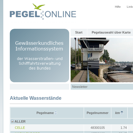
Hilfe
Link
Start
Pegelauswahl über Karte
Newsletter
Aktuelle Wasserstände
Pegelname
Pegelnummer
km
ALLER
CELLE
48300105
1.74