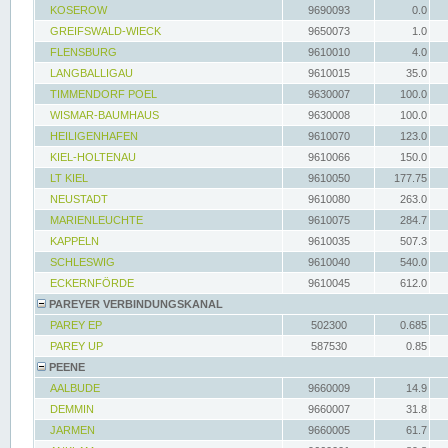
KOSEROW
9690093
0.0
GREIFSWALD-WIECK
9650073
1.0
FLENSBURG
9610010
4.0
LANGBALLIGAU
9610015
35.0
TIMMENDORF POEL
9630007
100.0
WISMAR-BAUMHAUS
9630008
100.0
HEILIGENHAFEN
9610070
123.0
KIEL-HOLTENAU
9610066
150.0
LT KIEL
9610050
177.75
NEUSTADT
9610080
263.0
MARIENLEUCHTE
9610075
284.7
KAPPELN
9610035
507.3
SCHLESWIG
9610040
540.0
ECKERNFÖRDE
9610045
612.0
PAREYER VERBINDUNGSKANAL
PAREY EP
502300
0.685
PAREY UP
587530
0.85
PEENE
AALBUDE
9660009
14.9
DEMMIN
9660007
31.8
JARMEN
9660005
61.7