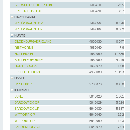
SCHWEDT SCHLEUSE BP
603410
123.5
FRIEDRICHSTHAL
603420
133.7
HAVELKANAL
SCHÖNWALDE OP
587050
8.676
SCHÖNWALDE UP
587060
9.002
HUNTE
OLDENBURG-DRIELAKE
4960030
0.547
REITHÖRNE
4960040
7.6
HOLLERSIEL
4960050
11.535
BUTTELERHÖRNE
4960060
14.249
HUNTEBRÜCK
4960070
17.8
ELSFLETH OHRT
4960080
21.493
IJSSEL
IJSSELKOP
2790070
880.0
ILMENAU
LÜNE
5940020
1.501
BARDOWICK OP
5940029
5.624
BARDOWICK UP
5940030
5.687
WITTORF OP
5940049
12.2
WITTORF UP
5940050
12.3
FAHRENHOLZ OP
5940070
17.64