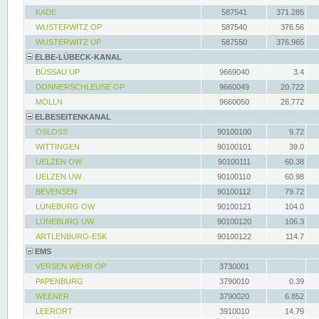
KADE
587541
371.285
WUSTERWITZ OP
587540
376.56
WUSTERWITZ UP
587550
376.965
ELBE-LÜBECK-KANAL
BÜSSAU UP
9669040
3.4
DONNERSCHLEUSE OP
9660049
20.722
MÖLLN
9660050
26.772
ELBESEITENKANAL
OSLOSS
90100100
9.72
WITTINGEN
90100101
39.0
UELZEN OW
90100111
60.38
UELZEN UW
90100110
60.98
BEVENSEN
90100112
79.72
LÜNEBURG OW
90100121
104.0
LÜNEBURG UW
90100120
106.3
ARTLENBURG-ESK
90100122
114.7
EMS
VERSEN WEHR OP
3730001
PAPENBURG
3790010
0.39
WEENER
3790020
6.852
LEERORT
3910010
14.79