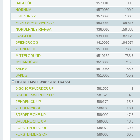
DAGEBÜLL
9570040
100.0
HÖRNUM
9570050
100.0
LIST AUF SYLT
9570070
100.0
EIDER-SPERRWERK AP
9530010
109.617
NORDERNEY RIFFGAT
9360010
159.333
LANGEOOG
9390010
182.129
SPIEKEROOG
9410010
194.374
ZEHNERLOCH
9510010
733.0
MITTELGRUND
9510132
733.7
SCHARHÖRN
9510060
745.0
BAKE A
9510063
755.7
BAKE Z
9510066
755.9
OBERE HAVEL-WASSERSTRASSE
BISCHOFSWERDER UP
581530
4.2
BISCHOFSWERDER OP
581520
4.5
ZEHDENICK UP
580170
15.8
ZEHDENICK OP
580160
16.1
BREDEREICHE UP
580090
47.6
BREDEREICHE OP
580080
48.0
FÜRSTENBERG UP
580070
60.7
FÜRSTENBERG OP
580060
60.8