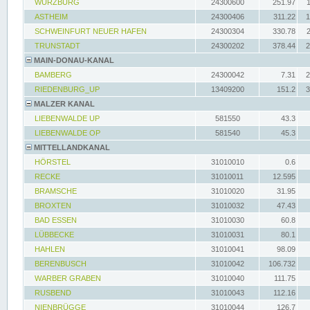
WÜRZBURG
24300600
251.97
ASTHEIM
24300406
311.22
1
SCHWEINFURT NEUER HAFEN
24300304
330.78
TRUNSTADT
24300202
378.44
2
MAIN-DONAU-KANAL
BAMBERG
24300042
7.31
2
RIEDENBURG_UP
13409200
151.2
3
MALZER KANAL
LIEBENWALDE UP
581550
43.3
LIEBENWALDE OP
581540
45.3
MITTELLANDKANAL
HÖRSTEL
31010010
0.6
RECKE
31010011
12.595
BRAMSCHE
31010020
31.95
BROXTEN
31010032
47.43
BAD ESSEN
31010030
60.8
LÜBBECKE
31010031
80.1
HAHLEN
31010041
98.09
BERENBUSCH
31010042
106.732
WARBER GRABEN
31010040
111.75
RUSBEND
31010043
112.16
NIENBRÜGGE
31010044
126.7