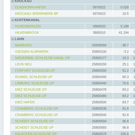
KRÜCKAU
ELMSHORN HAFEN
5970022
0.028
KRÜCKAU-SPERRWERK BP
5970023
10.5
KÜSTENKANAL
HUNDSMÜHLEN
4960020
5.188
HILKENBROOK
3800010
41.194
LAHN
MARBURG
25830056
-38.7
GIESSEN KLÄRWERK
25800100
-3.2
1
NIEDERBIEL SCHLEUSE KANAL OP
25800177
19.3
1
LEUN NEU
25800200
25.1
1
FÜRFURT SCHLEUSE UP
25800300
51.2
RUNKEL SCHLEUSE UP
25800400
65.3
LIMBURG SCHLEUSE UP
25800440
76.6
1
DIEZ SCHLEUSE OP
25800478
83.2
1
DIEZ SCHLEUSE UP
25800480
83.2
1
DIEZ HAFEN
25800500
83.7
1
CRAMBERG SCHLEUSE OP
25800538
91.8
CRAMBERG SCHLEUSE UP
25800540
91.8
SCHEIDT SCHLEUSE OP
25800558
96.8
SCHEIDT SCHLEUSE UP
25800560
96.8
KALKOFEN SCHLEUSE OP
25800578
105.6