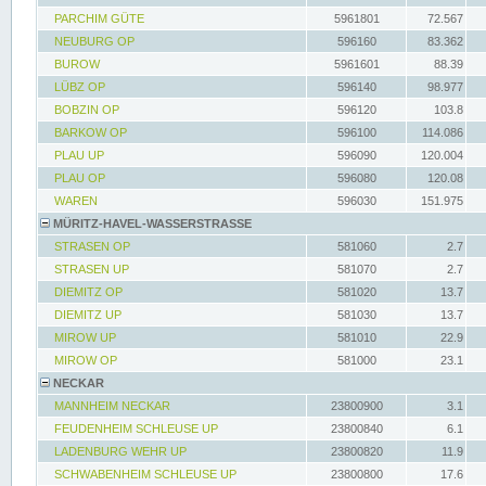
PARCHIM GÜTE
5961801
72.567
NEUBURG OP
596160
83.362
BUROW
5961601
88.39
LÜBZ OP
596140
98.977
BOBZIN OP
596120
103.8
BARKOW OP
596100
114.086
PLAU UP
596090
120.004
PLAU OP
596080
120.08
WAREN
596030
151.975
MÜRITZ-HAVEL-WASSERSTRASSE
STRASEN OP
581060
2.7
STRASEN UP
581070
2.7
DIEMITZ OP
581020
13.7
DIEMITZ UP
581030
13.7
MIROW UP
581010
22.9
MIROW OP
581000
23.1
NECKAR
MANNHEIM NECKAR
23800900
3.1
FEUDENHEIM SCHLEUSE UP
23800840
6.1
LADENBURG WEHR UP
23800820
11.9
SCHWABENHEIM SCHLEUSE UP
23800800
17.6