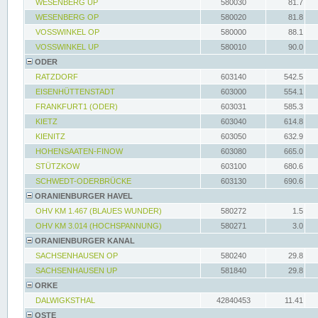
WESENBERG UP
580030
81.7
WESENBERG OP
580020
81.8
VOSSWINKEL OP
580000
88.1
VOSSWINKEL UP
580010
90.0
ODER
RATZDORF
603140
542.5
EISENHÜTTENSTADT
603000
554.1
FRANKFURT1 (ODER)
603031
585.3
KIETZ
603040
614.8
KIENITZ
603050
632.9
HOHENSAATEN-FINOW
603080
665.0
STÜTZKOW
603100
680.6
SCHWEDT-ODERBRÜCKE
603130
690.6
ORANIENBURGER HAVEL
OHV KM 1.467 (BLAUES WUNDER)
580272
1.5
OHV KM 3.014 (HOCHSPANNUNG)
580271
3.0
ORANIENBURGER KANAL
SACHSENHAUSEN OP
580240
29.8
SACHSENHAUSEN UP
581840
29.8
ORKE
DALWIGKSTHAL
42840453
11.41
OSTE