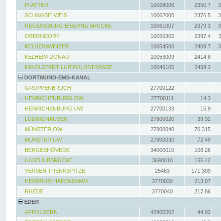
PFATTER
10068006
2350.7
3
SCHWABELWEIS
10062000
2376.5
3
REGENSBURG EISERNE BRÜCKE
10061007
2379.3
3
OBERNDORF
10056302
2397.4
KELHEIMWINZER
10054500
2409.7
3
KELHEIM DONAU
10053009
2414.8
INGOLSTADT LUITPOLDSTRASSE
10046105
2458.3
DORTMUND-EMS-KANAL
GROPPENBRUCH
27700122
HENRICHENBURG OW
27700111
14.3
HENRICHENBURG UW
27700133
15.9
LÜDINGHAUSEN
27800020
39.32
MÜNSTER OW
27800040
70.315
MÜNSTER UW
27800030
72.49
BERGESHÖVEDE
34000010
108.26
HASEHUBBRÜCKE
3690010
166.42
VERSEN TRENNSPITZE
25463
171.309
HERBRUM HAFENDAMM
3770030
213.07
RHEDE
3770040
217.86
EDER
AFFOLDERN
42800502
44.02