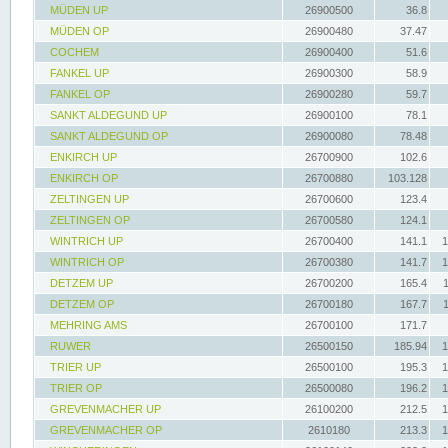
MÜDEN UP
26900500
36.8
MÜDEN OP
26900480
37.47
COCHEM
26900400
51.6
FANKEL UP
26900300
58.9
FANKEL OP
26900280
59.7
SANKT ALDEGUND UP
26900100
78.1
SANKT ALDEGUND OP
26900080
78.48
ENKIRCH UP
26700900
102.6
ENKIRCH OP
26700880
103.128
ZELTINGEN UP
26700600
123.4
ZELTINGEN OP
26700580
124.1
WINTRICH UP
26700400
141.1
1
WINTRICH OP
26700380
141.7
1
DETZEM UP
26700200
165.4
DETZEM OP
26700180
167.7
MEHRING AMS
26700100
171.7
RUWER
26500150
185.94
1
TRIER UP
26500100
195.3
1
TRIER OP
26500080
196.2
1
GREVENMACHER UP
26100200
212.5
1
GREVENMACHER OP
2610180
213.3
1