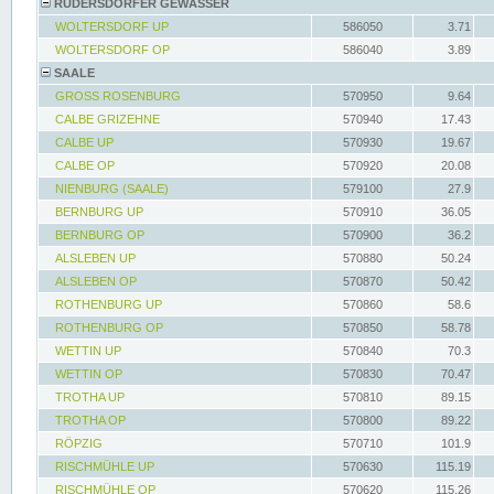
RÜDERSDORFER GEWÄSSER
WOLTERSDORF UP
586050
3.71
WOLTERSDORF OP
586040
3.89
SAALE
GROSS ROSENBURG
570950
9.64
CALBE GRIZEHNE
570940
17.43
CALBE UP
570930
19.67
CALBE OP
570920
20.08
NIENBURG (SAALE)
579100
27.9
BERNBURG UP
570910
36.05
BERNBURG OP
570900
36.2
ALSLEBEN UP
570880
50.24
ALSLEBEN OP
570870
50.42
ROTHENBURG UP
570860
58.6
ROTHENBURG OP
570850
58.78
WETTIN UP
570840
70.3
WETTIN OP
570830
70.47
TROTHA UP
570810
89.15
TROTHA OP
570800
89.22
RÖPZIG
570710
101.9
RISCHMÜHLE UP
570630
115.19
RISCHMÜHLE OP
570620
115.26