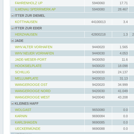
FAHRENHOLZ UP
5940060
17.71
ILMENAU SPERRWERK AP
5940080
28.467
ITTER ZUR DIEMEL
KOTTHAUSEN
44100013
3.4
ITTER ZUR EDER
HERZHAUSEN
42800218
1.3
2
JADE
WHV ALTER VORHAFEN
9440020
1.565
WHV NEUER VORHAFEN
9440030
4.053
JADE-WESER-PORT
9430050
11.6
HOOKSIELPLATE
9430020
18.098
SCHILLIG
9430030
24.137
MELLUMPLATE
9420010
31.13
WANGEROOGE OST
9420020
34.999
WANGEROOGE NORD
9420030
41.049
WANGEROOGE WEST
9420040
43.208
KLEINES HAFF
WOLGAST
9650080
0.0
KARNIN
9690084
0.0
KARLSHAGEN
9690085
0.0
UECKERMÜNDE
9690088
0.0