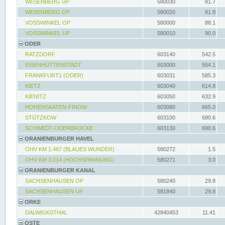
WESENBERG UP
580030
81.7
WESENBERG OP
580020
81.8
VOSSWINKEL OP
580000
88.1
VOSSWINKEL UP
580010
90.0
ODER
RATZDORF
603140
542.5
EISENHÜTTENSTADT
603000
554.1
FRANKFURT1 (ODER)
603031
585.3
KIETZ
603040
614.8
KIENITZ
603050
632.9
HOHENSAATEN-FINOW
603080
665.0
STÜTZKOW
603100
680.6
SCHWEDT-ODERBRÜCKE
603130
690.6
ORANIENBURGER HAVEL
OHV KM 1.467 (BLAUES WUNDER)
580272
1.5
OHV KM 3.014 (HOCHSPANNUNG)
580271
3.0
ORANIENBURGER KANAL
SACHSENHAUSEN OP
580240
29.8
SACHSENHAUSEN UP
581840
29.8
ORKE
DALWIGKSTHAL
42840453
11.41
OSTE