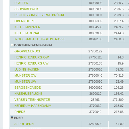
PFATTER
10068006
2350.7
SCHWABELWEIS
10062000
2376.5
REGENSBURG EISERNE BRÜCKE
10061007
2379.3
OBERNDORF
10056302
2397.4
KELHEIMWINZER
10054500
2409.7
KELHEIM DONAU
10053009
2414.8
INGOLSTADT LUITPOLDSTRASSE
10046105
2458.3
DORTMUND-EMS-KANAL
GROPPENBRUCH
27700122
HENRICHENBURG OW
27700111
14.3
HENRICHENBURG UW
27700133
15.9
LÜDINGHAUSEN
27800020
39.32
MÜNSTER OW
27800040
70.315
MÜNSTER UW
27800030
72.49
BERGESHÖVEDE
34000010
108.26
HASEHUBBRÜCKE
3690010
166.42
VERSEN TRENNSPITZE
25463
171.309
HERBRUM HAFENDAMM
3770030
213.07
RHEDE
3770040
217.86
EDER
AFFOLDERN
42800502
44.02