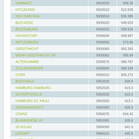
DAMNATZ
5910030
509.35
HITZACKER
5920010
522.639
NEU DARCHAU
5930010
536.385
BLECKEDE
5930020
549.633
BOIZENBURG
5930033
558.534
HOHNSTORF
5930040
568.987
ARTLENBURG
5930050
573.86
GEESTHACHT
5930060
583.393
WEHR GEESTHACHT UP
5930062
585.99
ALTENGAMME
5930070
588.787
ZOLLENSPIEKER
5930090
598.159
OVER
5950010
605.273
BUNTHAUS
5952020
609.9
HAMBURG-HARBURG
5952025
615.0
SCHÖPFSTELLE
5952030
615.3
HAMBURG ST. PAULI
5952050
623.1
SEEMANNSHÖFT
5952060
628.9
CRANZ
5950070
634.42
BLANKENESE UF
5952065
635.0
SCHULAU
5950090
641.0
LÜHORT
5960010
645.5