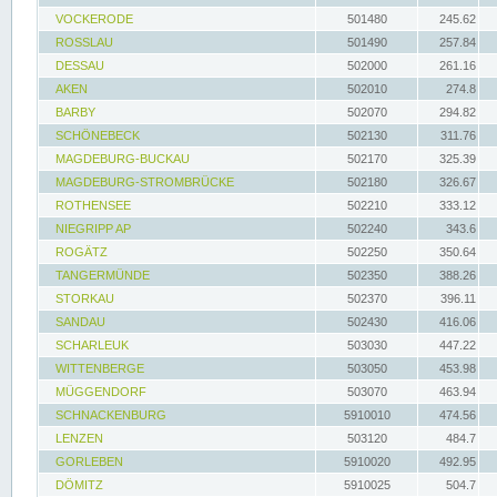
VOCKERODE
501480
245.62
ROSSLAU
501490
257.84
DESSAU
502000
261.16
AKEN
502010
274.8
BARBY
502070
294.82
SCHÖNEBECK
502130
311.76
MAGDEBURG-BUCKAU
502170
325.39
MAGDEBURG-STROMBRÜCKE
502180
326.67
ROTHENSEE
502210
333.12
NIEGRIPP AP
502240
343.6
ROGÄTZ
502250
350.64
TANGERMÜNDE
502350
388.26
STORKAU
502370
396.11
SANDAU
502430
416.06
SCHARLEUK
503030
447.22
WITTENBERGE
503050
453.98
MÜGGENDORF
503070
463.94
SCHNACKENBURG
5910010
474.56
LENZEN
503120
484.7
GORLEBEN
5910020
492.95
DÖMITZ
5910025
504.7