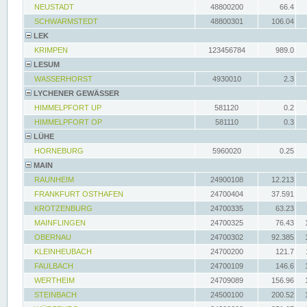
NEUSTADT
48800200
66.4
SCHWARMSTEDT
48800301
106.04
LEK
KRIMPEN
123456784
989.0
LESUM
WASSERHORST
4930010
2.3
LYCHENER GEWÄSSER
HIMMELPFORT UP
581120
0.2
HIMMELPFORT OP
581110
0.3
LÜHE
HORNEBURG
5960020
0.25
MAIN
RAUNHEIM
24900108
12.213
FRANKFURT OSTHAFEN
24700404
37.591
KROTZENBURG
24700335
63.23
MAINFLINGEN
24700325
76.43
OBERNAU
24700302
92.385
KLEINHEUBACH
24700200
121.7
FAULBACH
24700109
146.6
WERTHEIM
24709089
156.96
STEINBACH
24500100
200.52