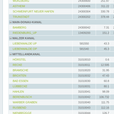
WÜRZBURG
24300600
251.97
ASTHEIM
24300406
311.22
SCHWEINFURT NEUER HAFEN
24300304
330.78
TRUNSTADT
24300202
378.44
MAIN-DONAU-KANAL
BAMBERG
24300042
7.31
RIEDENBURG_UP
13409200
151.2
MALZER KANAL
LIEBENWALDE UP
581550
43.3
LIEBENWALDE OP
581540
45.3
MITTELLANDKANAL
HÖRSTEL
31010010
0.6
RECKE
31010011
12.595
BRAMSCHE
31010020
31.95
BROXTEN
31010032
47.43
BAD ESSEN
31010030
60.8
LÜBBECKE
31010031
80.1
HAHLEN
31010041
98.09
BERENBUSCH
31010042
106.732
WARBER GRABEN
31010040
111.75
RUSBEND
31010043
112.16
NIENBRÜGGE
31010044
126.7