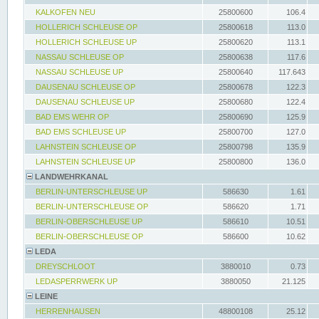
KALKOFEN NEU
25800600
106.4
HOLLERICH SCHLEUSE OP
25800618
113.0
HOLLERICH SCHLEUSE UP
25800620
113.1
NASSAU SCHLEUSE OP
25800638
117.6
NASSAU SCHLEUSE UP
25800640
117.643
DAUSENAU SCHLEUSE OP
25800678
122.3
DAUSENAU SCHLEUSE UP
25800680
122.4
BAD EMS WEHR OP
25800690
125.9
BAD EMS SCHLEUSE UP
25800700
127.0
LAHNSTEIN SCHLEUSE OP
25800798
135.9
LAHNSTEIN SCHLEUSE UP
25800800
136.0
LANDWEHRKANAL
BERLIN-UNTERSCHLEUSE UP
586630
1.61
BERLIN-UNTERSCHLEUSE OP
586620
1.71
BERLIN-OBERSCHLEUSE UP
586610
10.51
BERLIN-OBERSCHLEUSE OP
586600
10.62
LEDA
DREYSCHLOOT
3880010
0.73
LEDASPERRWERK UP
3880050
21.125
LEINE
HERRENHAUSEN
48800108
25.12