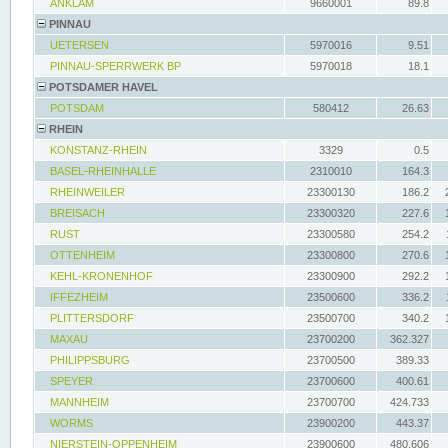
ANKLAM
9660001
89.8
PINNAU
UETERSEN
5970016
9.51
PINNAU-SPERRWERK BP
5970018
18.1
POTSDAMER HAVEL
POTSDAM
580412
26.63
RHEIN
KONSTANZ-RHEIN
3329
0.5
BASEL-RHEINHALLE
2310010
164.3
RHEINWEILER
23300130
186.2
BREISACH
23300320
227.6
RUST
23300580
254.2
OTTENHEIM
23300800
270.6
KEHL-KRONENHOF
23300900
292.2
IFFEZHEIM
23500600
336.2
PLITTERSDORF
23500700
340.2
MAXAU
23700200
362.327
PHILIPPSBURG
23700500
389.33
SPEYER
23700600
400.61
MANNHEIM
23700700
424.733
WORMS
23900200
443.37
NIERSTEIN-OPPENHEIM
23900600
480.606