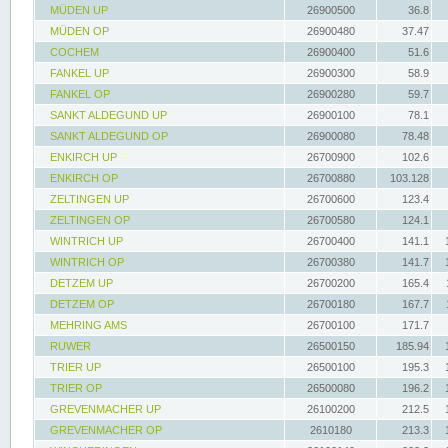
MÜDEN UP
26900500
36.8
MÜDEN OP
26900480
37.47
COCHEM
26900400
51.6
FANKEL UP
26900300
58.9
FANKEL OP
26900280
59.7
SANKT ALDEGUND UP
26900100
78.1
SANKT ALDEGUND OP
26900080
78.48
ENKIRCH UP
26700900
102.6
ENKIRCH OP
26700880
103.128
ZELTINGEN UP
26700600
123.4
ZELTINGEN OP
26700580
124.1
WINTRICH UP
26700400
141.1
WINTRICH OP
26700380
141.7
DETZEM UP
26700200
165.4
DETZEM OP
26700180
167.7
MEHRING AMS
26700100
171.7
RUWER
26500150
185.94
TRIER UP
26500100
195.3
TRIER OP
26500080
196.2
GREVENMACHER UP
26100200
212.5
GREVENMACHER OP
2610180
213.3