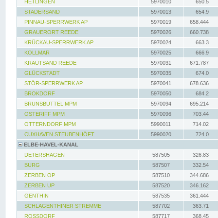
HETLINGEN
5970010
650.5
STADERSAND
5970013
654.9
PINNAU-SPERRWERK AP
5970019
658.444
GRAUERORT REEDE
5970026
660.738
KRÜCKAU-SPERRWERK AP
5970024
663.3
KOLLMAR
5970025
666.9
KRAUTSAND REEDE
5970031
671.787
GLÜCKSTADT
5970035
674.0
STÖR-SPERRWERK AP
5970041
678.636
BROKDORF
5970050
684.2
BRUNSBÜTTEL MPM
5970094
695.214
OSTERIFF MPM
5970096
703.44
OTTERNDORF MPM
5990011
714.02
CUXHAVEN STEUBENHÖFT
5990020
724.0
ELBE-HAVEL-KANAL
DETERSHAGEN
587505
326.83
BURG
587507
332.54
ZERBEN OP
587510
344.686
ZERBEN UP
587520
346.162
GENTHIN
587535
361.444
SCHLAGENTHINER STREMME
587702
363.71
ROSSDORF
587717
368.45