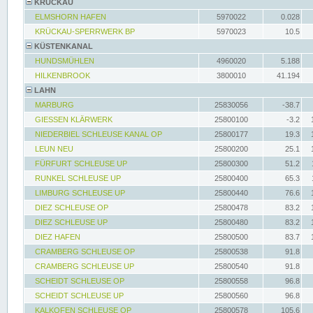
KRÜCKAU
ELMSHORN HAFEN
5970022
0.028
KRÜCKAU-SPERRWERK BP
5970023
10.5
KÜSTENKANAL
HUNDSMÜHLEN
4960020
5.188
HILKENBROOK
3800010
41.194
LAHN
MARBURG
25830056
-38.7
GIESSEN KLÄRWERK
25800100
-3.2
NIEDERBIEL SCHLEUSE KANAL OP
25800177
19.3
LEUN NEU
25800200
25.1
FÜRFURT SCHLEUSE UP
25800300
51.2
RUNKEL SCHLEUSE UP
25800400
65.3
LIMBURG SCHLEUSE UP
25800440
76.6
DIEZ SCHLEUSE OP
25800478
83.2
DIEZ SCHLEUSE UP
25800480
83.2
DIEZ HAFEN
25800500
83.7
CRAMBERG SCHLEUSE OP
25800538
91.8
CRAMBERG SCHLEUSE UP
25800540
91.8
SCHEIDT SCHLEUSE OP
25800558
96.8
SCHEIDT SCHLEUSE UP
25800560
96.8
KALKOFEN SCHLEUSE OP
25800578
105.6