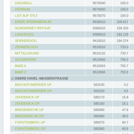
DAGEBÜLL
9570040
100.0
HÖRNUM
9570050
100.0
LIST AUF SYLT
9570070
100.0
EIDER-SPERRWERK AP
9530010
109.617
NORDERNEY RIFFGAT
9360010
159.333
LANGEOOG
9390010
182.129
SPIEKEROOG
9410010
194.374
ZEHNERLOCH
9510010
733.0
MITTELGRUND
9510132
733.7
SCHARHÖRN
9510060
745.0
BAKE A
9510063
755.7
BAKE Z
9510066
755.9
OBERE HAVEL-WASSERSTRASSE
BISCHOFSWERDER UP
581530
4.2
BISCHOFSWERDER OP
581520
4.5
ZEHDENICK UP
580170
15.8
ZEHDENICK OP
580160
16.1
BREDEREICHE UP
580090
47.6
BREDEREICHE OP
580080
48.0
FÜRSTENBERG UP
580070
60.7
FÜRSTENBERG OP
580060
60.8