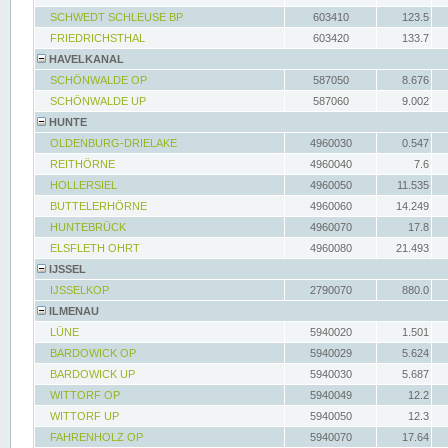
SCHWEDT SCHLEUSE BP
603410
123.5
FRIEDRICHSTHAL
603420
133.7
HAVELKANAL
SCHÖNWALDE OP
587050
8.676
SCHÖNWALDE UP
587060
9.002
HUNTE
OLDENBURG-DRIELAKE
4960030
0.547
REITHÖRNE
4960040
7.6
HOLLERSIEL
4960050
11.535
BUTTELERHÖRNE
4960060
14.249
HUNTEBRÜCK
4960070
17.8
ELSFLETH OHRT
4960080
21.493
IJSSEL
IJSSELKOP
2790070
880.0
ILMENAU
LÜNE
5940020
1.501
BARDOWICK OP
5940029
5.624
BARDOWICK UP
5940030
5.687
WITTORF OP
5940049
12.2
WITTORF UP
5940050
12.3
FAHRENHOLZ OP
5940070
17.64