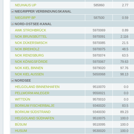
NEUHAUS UP
585860
2.77
NIEGRIPPER VERBINDUNGSKANAL
NIEGRIPP BP
587500
0.59
NORD-OSTSEE-KANAL
AWK STROHBRÜCK
5970069
0.89
NOK BRUNSBÜTTEL
5970091
2.116
NOK DÜKERSWISCH
5970085
21.5
NOK BREIHOLZ
5970075
48.5
NOK RENDSBURG
5970074
63.5
NOK KÖNIGSFÖRDE
5970067
79.63
NOK KIEL BINNEN
5979020
97.76
NOK KIEL AUSSEN
5650068
98.13
NORDSEE
HELGOLAND BINNENHAFEN
9510070
0.0
PELLWORM ANLEGER
9550021
0.0
WITTDÜN
9570010
0.0
BORKUM FISCHERBALJE
9340020
83.5
BORKUM SÜDSTRAND
9340030
89.23
HELGOLAND SÜDHAFEN
9510075
100.0
BÜSUM
9510095
100.0
HUSUM
9530020
100.0