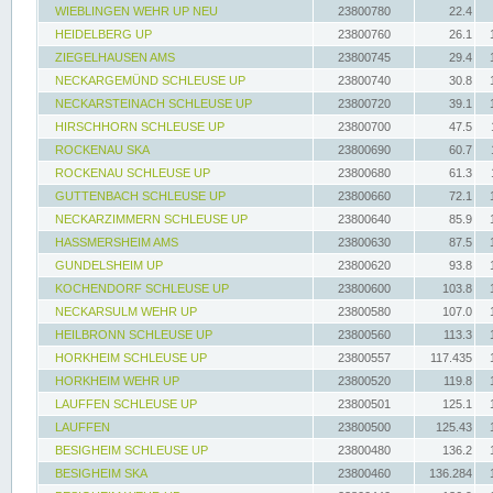
WIEBLINGEN WEHR UP NEU
23800780
22.4
HEIDELBERG UP
23800760
26.1
ZIEGELHAUSEN AMS
23800745
29.4
NECKARGEMÜND SCHLEUSE UP
23800740
30.8
NECKARSTEINACH SCHLEUSE UP
23800720
39.1
HIRSCHHORN SCHLEUSE UP
23800700
47.5
ROCKENAU SKA
23800690
60.7
ROCKENAU SCHLEUSE UP
23800680
61.3
GUTTENBACH SCHLEUSE UP
23800660
72.1
NECKARZIMMERN SCHLEUSE UP
23800640
85.9
HASSMERSHEIM AMS
23800630
87.5
GUNDELSHEIM UP
23800620
93.8
KOCHENDORF SCHLEUSE UP
23800600
103.8
NECKARSULM WEHR UP
23800580
107.0
HEILBRONN SCHLEUSE UP
23800560
113.3
HORKHEIM SCHLEUSE UP
23800557
117.435
HORKHEIM WEHR UP
23800520
119.8
LAUFFEN SCHLEUSE UP
23800501
125.1
LAUFFEN
23800500
125.43
BESIGHEIM SCHLEUSE UP
23800480
136.2
BESIGHEIM SKA
23800460
136.284