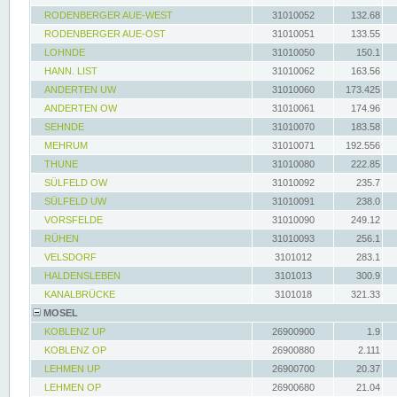
RODENBERGER AUE-WEST
31010052
132.68
RODENBERGER AUE-OST
31010051
133.55
LOHNDE
31010050
150.1
HANN. LIST
31010062
163.56
ANDERTEN UW
31010060
173.425
ANDERTEN OW
31010061
174.96
SEHNDE
31010070
183.58
MEHRUM
31010071
192.556
THUNE
31010080
222.85
SÜLFELD OW
31010092
235.7
SÜLFELD UW
31010091
238.0
VORSFELDE
31010090
249.12
RÜHEN
31010093
256.1
VELSDORF
3101012
283.1
HALDENSLEBEN
3101013
300.9
KANALBRÜCKE
3101018
321.33
MOSEL
KOBLENZ UP
26900900
1.9
KOBLENZ OP
26900880
2.111
LEHMEN UP
26900700
20.37
LEHMEN OP
26900680
21.04