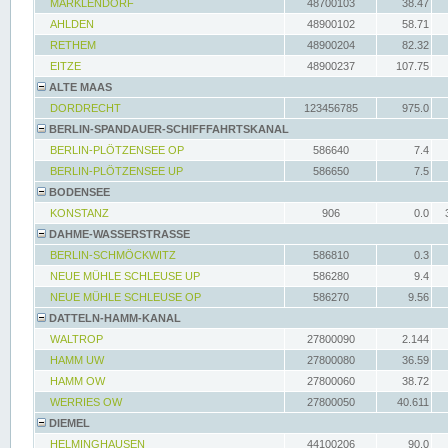
MARKLENDORF
48700103
38.47
AHLDEN
48900102
58.71
RETHEM
48900204
82.32
EITZE
48900237
107.75
ALTE MAAS
DORDRECHT
123456785
975.0
BERLIN-SPANDAUER-SCHIFFFAHRTSKANAL
BERLIN-PLÖTZENSEE OP
586640
7.4
BERLIN-PLÖTZENSEE UP
586650
7.5
BODENSEE
KONSTANZ
906
0.0
DAHME-WASSERSTRASSE
BERLIN-SCHMÖCKWITZ
586810
0.3
NEUE MÜHLE SCHLEUSE UP
586280
9.4
NEUE MÜHLE SCHLEUSE OP
586270
9.56
DATTELN-HAMM-KANAL
WALTROP
27800090
2.144
HAMM UW
27800080
36.59
HAMM OW
27800060
38.72
WERRIES OW
27800050
40.611
DIEMEL
HELMINGHAUSEN
44100206
90.0