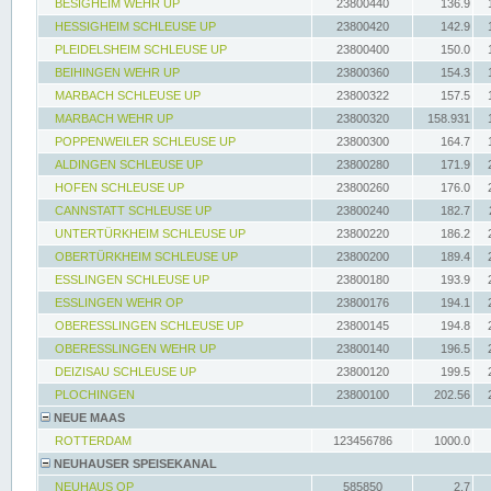
BESIGHEIM WEHR UP
23800440
136.9
HESSIGHEIM SCHLEUSE UP
23800420
142.9
PLEIDELSHEIM SCHLEUSE UP
23800400
150.0
BEIHINGEN WEHR UP
23800360
154.3
MARBACH SCHLEUSE UP
23800322
157.5
MARBACH WEHR UP
23800320
158.931
POPPENWEILER SCHLEUSE UP
23800300
164.7
ALDINGEN SCHLEUSE UP
23800280
171.9
HOFEN SCHLEUSE UP
23800260
176.0
CANNSTATT SCHLEUSE UP
23800240
182.7
UNTERTÜRKHEIM SCHLEUSE UP
23800220
186.2
OBERTÜRKHEIM SCHLEUSE UP
23800200
189.4
ESSLINGEN SCHLEUSE UP
23800180
193.9
ESSLINGEN WEHR OP
23800176
194.1
OBERESSLINGEN SCHLEUSE UP
23800145
194.8
OBERESSLINGEN WEHR UP
23800140
196.5
DEIZISAU SCHLEUSE UP
23800120
199.5
PLOCHINGEN
23800100
202.56
NEUE MAAS
ROTTERDAM
123456786
1000.0
NEUHAUSER SPEISEKANAL
NEUHAUS OP
585850
2.7