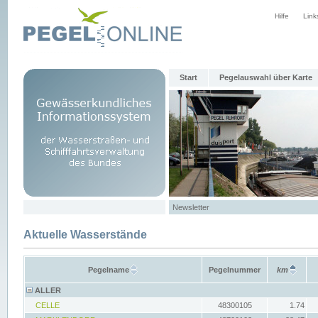
Hilfe
Link
Start
Pegelauswahl über Karte
Newsletter
Aktuelle Wasserstände
Pegelname
Pegelnummer
km
ALLER
CELLE
48300105
1.74