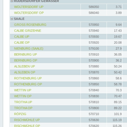
RÜDERSDORFER GEWÄSSER
WOLTERSDORF UP
586050
3.71
WOLTERSDORF OP
586040
3.89
SAALE
GROSS ROSENBURG
570950
9.64
CALBE GRIZEHNE
570940
17.43
CALBE UP
570930
19.67
CALBE OP
570920
20.08
NIENBURG (SAALE)
579100
27.9
BERNBURG UP
570910
36.05
BERNBURG OP
570900
36.2
ALSLEBEN UP
570880
50.24
ALSLEBEN OP
570870
50.42
ROTHENBURG UP
570860
58.6
ROTHENBURG OP
570850
58.78
WETTIN UP
570840
70.3
WETTIN OP
570830
70.47
TROTHA UP
570810
89.15
TROTHA OP
570800
89.22
RÖPZIG
570710
101.9
RISCHMÜHLE UP
570630
115.19
RISCHMÜHLE OP
570620
115.26