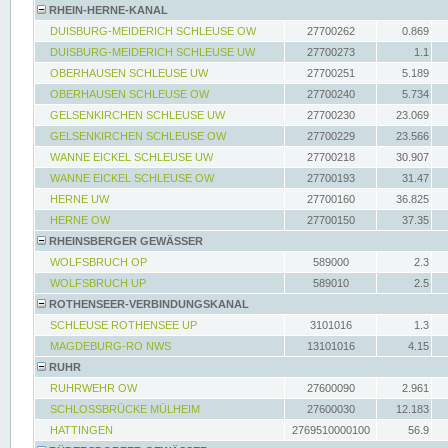
RHEIN-HERNE-KANAL
DUISBURG-MEIDERICH SCHLEUSE OW
27700262
0.869
DUISBURG-MEIDERICH SCHLEUSE UW
27700273
1.1
OBERHAUSEN SCHLEUSE UW
27700251
5.189
OBERHAUSEN SCHLEUSE OW
27700240
5.734
GELSENKIRCHEN SCHLEUSE UW
27700230
23.069
GELSENKIRCHEN SCHLEUSE OW
27700229
23.566
WANNE EICKEL SCHLEUSE UW
27700218
30.907
WANNE EICKEL SCHLEUSE OW
27700193
31.47
HERNE UW
27700160
36.825
HERNE OW
27700150
37.35
RHEINSBERGER GEWÄSSER
WOLFSBRUCH OP
589000
2.3
WOLFSBRUCH UP
589010
2.5
ROTHENSEER-VERBINDUNGSKANAL
SCHLEUSE ROTHENSEE UP
3101016
1.3
MAGDEBURG-RO NWS
13101016
4.15
RUHR
RUHRWEHR OW
27600090
2.961
SCHLOSSBRÜCKE MÜLHEIM
27600030
12.183
HATTINGEN
2769510000100
56.9