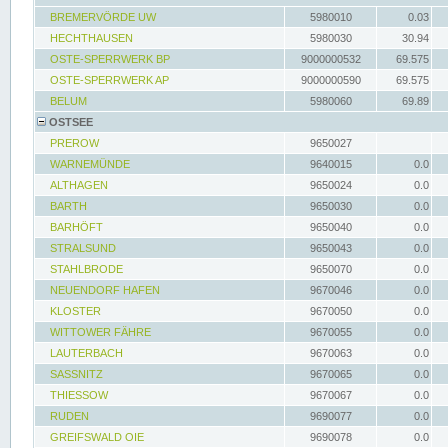
BREMERVÖRDE UW
5980010
0.03
HECHTHAUSEN
5980030
30.94
OSTE-SPERRWERK BP
9000000532
69.575
OSTE-SPERRWERK AP
9000000590
69.575
BELUM
5980060
69.89
OSTSEE
PREROW
9650027
WARNEMÜNDE
9640015
0.0
ALTHAGEN
9650024
0.0
BARTH
9650030
0.0
BARHÖFT
9650040
0.0
STRALSUND
9650043
0.0
STAHLBRODE
9650070
0.0
NEUENDORF HAFEN
9670046
0.0
KLOSTER
9670050
0.0
WITTOWER FÄHRE
9670055
0.0
LAUTERBACH
9670063
0.0
SASSNITZ
9670065
0.0
THIESSOW
9670067
0.0
RUDEN
9690077
0.0
GREIFSWALD OIE
9690078
0.0