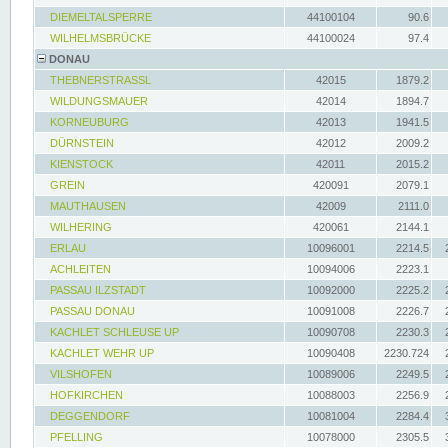
DIEMELTALSPERRE
44100104
90.6
WILHELMSBRÜCKE
44100024
97.4
DONAU
THEBNERSTRASSL
42015
1879.2
WILDUNGSMAUER
42014
1894.7
KORNEUBURG
42013
1941.5
DÜRNSTEIN
42012
2009.2
KIENSTOCK
42011
2015.2
GREIN
420091
2079.1
MAUTHAUSEN
42009
2111.0
WILHERING
420061
2144.1
ERLAU
10096001
2214.5
ACHLEITEN
10094006
2223.1
PASSAU ILZSTADT
10092000
2225.2
PASSAU DONAU
10091008
2226.7
KACHLET SCHLEUSE UP
10090708
2230.3
KACHLET WEHR UP
10090408
2230.724
VILSHOFEN
10089006
2249.5
HOFKIRCHEN
10088003
2256.9
DEGGENDORF
10081004
2284.4
PFELLING
10078000
2305.5