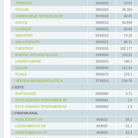
TERBORG
3910020
24.67
POGUM
3950020
35.302
EMDEN NEUE SEESCHLEUSE
3970010
40.45
KNOCK
3990010
50.848
DUKEGAT
3990020
65.69
EMSHÖRN
9340010
74.32
WACHENDORF
3500031
96.71
FUESTRUP
3310010
102.177
RHEINE UNTERSCHLEUSE
3390020
153.03
LINGEN-DARME
3500015
196.2
DALUM
3550040
212.04
RÜHLE
3500070
223.1
VERSEN WEHRDURCHSTICH
3730010
234.78
ESTE
BUXTEHUDE
5950080
0.71
ESTE INNERES SPERRWERK BP
5950081
1.0
ESTE INNERES SPERRWERK AP
5950082
1.0
FINOWKANAL
RUHLSDORF OP
693010
59.2
LEESENBRÜCK OP
693030
61.1
GRAFENBRÜCK OP
693050
63.3