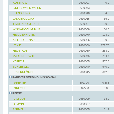
KOSEROW
9690093
0.0
GREIFSWALD-WIECK
9650073
1.0
FLENSBURG
9610010
4.0
LANGBALLIGAU
9610015
35.0
TIMMENDORF POEL
9630007
100.0
WISMAR-BAUMHAUS
9630008
100.0
HEILIGENHAFEN
9610070
123.0
KIEL-HOLTENAU
9610066
150.0
LT KIEL
9610050
177.75
NEUSTADT
9610080
263.0
MARIENLEUCHTE
9610075
284.7
KAPPELN
9610035
507.3
SCHLESWIG
9610040
540.0
ECKERNFÖRDE
9610045
612.0
PAREYER VERBINDUNGSKANAL
PAREY EP
502300
0.685
PAREY UP
587530
0.85
PEENE
AALBUDE
9660009
14.9
DEMMIN
9660007
31.8
JARMEN
9660005
61.7