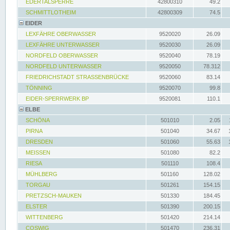
EDERTALSPERRE
42800310
49.2
SCHMITTLOTHEIM
42800309
74.5
EIDER
LEXFÄHRE OBERWASSER
9520020
26.09
LEXFÄHRE UNTERWASSER
9520030
26.09
NORDFELD OBERWASSER
9520040
78.19
NORDFELD UNTERWASSER
9520050
78.312
FRIEDRICHSTADT STRASSENBRÜCKE
9520060
83.14
TÖNNING
9520070
99.8
EIDER-SPERRWERK BP
9520081
110.1
ELBE
SCHÖNA
501010
2.05
PIRNA
501040
34.67
DRESDEN
501060
55.63
MEISSEN
501080
82.2
RIESA
501110
108.4
MÜHLBERG
501160
128.02
TORGAU
501261
154.15
PRETZSCH-MAUKEN
501330
184.45
ELSTER
501390
200.15
WITTENBERG
501420
214.14
COSWIG
501470
236.31