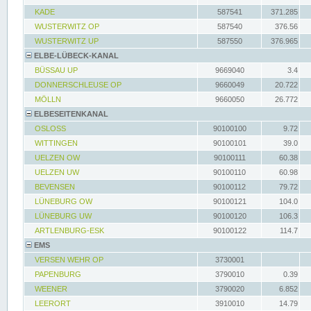
KADE
587541
371.285
WUSTERWITZ OP
587540
376.56
WUSTERWITZ UP
587550
376.965
ELBE-LÜBECK-KANAL
BÜSSAU UP
9669040
3.4
DONNERSCHLEUSE OP
9660049
20.722
MÖLLN
9660050
26.772
ELBESEITENKANAL
OSLOSS
90100100
9.72
WITTINGEN
90100101
39.0
UELZEN OW
90100111
60.38
UELZEN UW
90100110
60.98
BEVENSEN
90100112
79.72
LÜNEBURG OW
90100121
104.0
LÜNEBURG UW
90100120
106.3
ARTLENBURG-ESK
90100122
114.7
EMS
VERSEN WEHR OP
3730001
PAPENBURG
3790010
0.39
WEENER
3790020
6.852
LEERORT
3910010
14.79