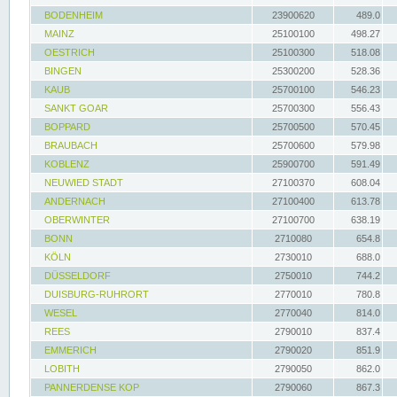
BODENHEIM
23900620
489.0
MAINZ
25100100
498.27
OESTRICH
25100300
518.08
BINGEN
25300200
528.36
KAUB
25700100
546.23
SANKT GOAR
25700300
556.43
BOPPARD
25700500
570.45
BRAUBACH
25700600
579.98
KOBLENZ
25900700
591.49
NEUWIED STADT
27100370
608.04
ANDERNACH
27100400
613.78
OBERWINTER
27100700
638.19
BONN
2710080
654.8
KÖLN
2730010
688.0
DÜSSELDORF
2750010
744.2
DUISBURG-RUHRORT
2770010
780.8
WESEL
2770040
814.0
REES
2790010
837.4
EMMERICH
2790020
851.9
LOBITH
2790050
862.0
PANNERDENSE KOP
2790060
867.3