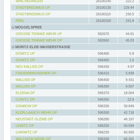
WINCHERINGEN
26100140
222.2
STADTBREDIMUS UP
26100130
229.44
STADTBREDIMUS OP
26100110
230.5
PERL
26100100
241.8
MÜGGELSPREE
GROSSE TRÄNKE WEHR UP
582670
44.91
GROSSE TRÄNKE WEHR OP
582660
45.03
MÜRITZ-ELDE-WASSERSTRASSE
DÖMITZ UP
596460
0.9
DÖMITZ OP
596450
1.0
NEU KALLISS OP
596430
4.97
FINDENWIRUNSHIER OP
596410
5.838
MALLISS UP
596400
9.431
MALLISS OP
596390
9.507
ELDENA OP
596370
18.004
GÜRITZ OP
596350
22.8
GRABOW OP
596330
30.849
KLEIN LAASCH WEHR OP
596300
42.718
NEUSTADT GLEWE OP
596280
46.197
LEWITZ OP
596250
50.599
GARWITZ UP
596230
60.655
MALCHOW WEHR OP
596200
65.201