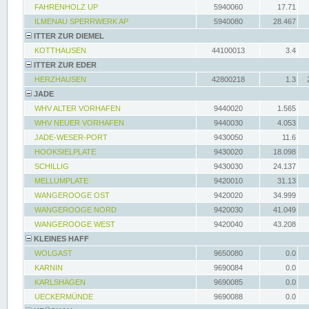
FAHRENHOLZ UP
5940060
17.71
ILMENAU SPERRWERK AP
5940080
28.467
ITTER ZUR DIEMEL
KOTTHAUSEN
44100013
3.4
ITTER ZUR EDER
HERZHAUSEN
42800218
1.3
JADE
WHV ALTER VORHAFEN
9440020
1.565
WHV NEUER VORHAFEN
9440030
4.053
JADE-WESER-PORT
9430050
11.6
HOOKSIELPLATE
9430020
18.098
SCHILLIG
9430030
24.137
MELLUMPLATE
9420010
31.13
WANGEROOGE OST
9420020
34.999
WANGEROOGE NORD
9420030
41.049
WANGEROOGE WEST
9420040
43.208
KLEINES HAFF
WOLGAST
9650080
0.0
KARNIN
9690084
0.0
KARLSHAGEN
9690085
0.0
UECKERMÜNDE
9690088
0.0