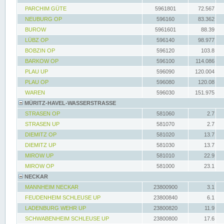
PARCHIM GÜTE
5961801
72.567
NEUBURG OP
596160
83.362
BUROW
5961601
88.39
LÜBZ OP
596140
98.977
BOBZIN OP
596120
103.8
BARKOW OP
596100
114.086
PLAU UP
596090
120.004
PLAU OP
596080
120.08
WAREN
596030
151.975
MÜRITZ-HAVEL-WASSERSTRASSE
STRASEN OP
581060
2.7
STRASEN UP
581070
2.7
DIEMITZ OP
581020
13.7
DIEMITZ UP
581030
13.7
MIROW UP
581010
22.9
MIROW OP
581000
23.1
NECKAR
MANNHEIM NECKAR
23800900
3.1
FEUDENHEIM SCHLEUSE UP
23800840
6.1
LADENBURG WEHR UP
23800820
11.9
SCHWABENHEIM SCHLEUSE UP
23800800
17.6