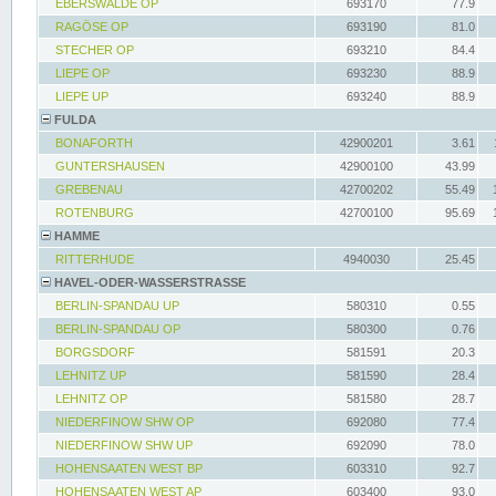
EBERSWALDE OP
693170
77.9
RAGÖSE OP
693190
81.0
STECHER OP
693210
84.4
LIEPE OP
693230
88.9
LIEPE UP
693240
88.9
FULDA
BONAFORTH
42900201
3.61
GUNTERSHAUSEN
42900100
43.99
GREBENAU
42700202
55.49
ROTENBURG
42700100
95.69
HAMME
RITTERHUDE
4940030
25.45
HAVEL-ODER-WASSERSTRASSE
BERLIN-SPANDAU UP
580310
0.55
BERLIN-SPANDAU OP
580300
0.76
BORGSDORF
581591
20.3
LEHNITZ UP
581590
28.4
LEHNITZ OP
581580
28.7
NIEDERFINOW SHW OP
692080
77.4
NIEDERFINOW SHW UP
692090
78.0
HOHENSAATEN WEST BP
603310
92.7
HOHENSAATEN WEST AP
603400
93.0