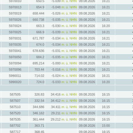
5970010
650.5
-5.039
m. ü. NHN
09.08.2026
16:21
5970013
654.9
-5.048
m. ü. NHN
09.08.2026
16:21
5970019
658.444
-5.026
m. ü. NHN
09.08.2026
16:21
5970026
660.738
-5.035
m. ü. NHN
09.08.2026
16:21
5970024
663.3
-5.030
m. ü. NHN
09.08.2026
16:20
5970025
666.9
-5.039
m. ü. NHN
09.08.2026
16:21
5970031
671.787
-5.034
m. ü. NHN
09.08.2026
16:21
5970035
674.0
-5.034
m. ü. NHN
09.08.2026
16:21
5970041
678.636
-5.031
m. ü. NHN
09.08.2026
16:21
5970050
684.2
-5.035
m. ü. NHN
09.08.2026
16:21
5970094
695.214
-5.000
m. ü. NHN
09.08.2026
16:21
5970096
703.44
-5.016
m. ü. NHN
09.08.2026
16:21
5990011
714.02
-5.024
m. ü. NHN
09.08.2026
16:21
5990020
724.0
-5.033
m. ü. NHN
09.08.2026
16:20
587505
326.83
34.416
m. ü. NHN
09.08.2026
16:15
587507
332.54
34.412
m. ü. NHN
09.08.2026
16:15
587510
344.686
34.411
m. ü. NHN
09.08.2026
16:15
587520
346.162
29.211
m. ü. NHN
09.08.2026
16:15
587535
361.444
29.212
m. ü. NHN
09.08.2026
16:15
587702
363.71
09.08.2026
15:00
587717
368.45
09.08.2026
16:15