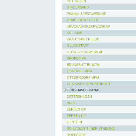
HETLINGEN
STADERSAND
PINNAU-SPERRWERK AP
GRAUERORT REEDE
KRÜCKAU-SPERRWERK AP
KOLLMAR
KRAUTSAND REEDE
GLÜCKSTADT
STÖR-SPERRWERK AP
BROKDORF
BRUNSBÜTTEL MPM
OSTERIFF MPM
OTTERNDORF MPM
CUXHAVEN STEUBENHÖFT
ELBE-HAVEL-KANAL
DETERSHAGEN
BURG
ZERBEN OP
ZERBEN UP
GENTHIN
SCHLAGENTHINER STREMME
ROSSDORF