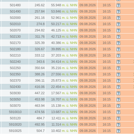
501480
245.62
55.948
m. ü. NHN
09.08.2026
16:15
501490
257.84
53.846
m. ü. NHN
09.08.2026
16:15
502000
261.16
52.961
m. ü. NHN
09.08.2026
16:15
502010
274.8
50.217
m. ü. NHN
09.08.2026
16:15
502070
294.82
46.125
m. ü. NHN
09.08.2026
16:15
502130
311.76
42.713
m. ü. NHN
09.08.2026
16:15
502170
325.39
40.386
m. ü. NHN
09.08.2026
16:15
502180
326.67
39.895
m. ü. NHN
09.08.2026
16:15
502210
333.12
37.203
m. ü. NHN
09.08.2026
16:15
502240
343.6
34.414
m. ü. NHN
09.08.2026
16:15
502250
350.64
35.216
m. ü. NHN
09.08.2026
16:15
502350
388.26
27.556
m. ü. NHN
09.08.2026
16:15
502370
396.11
25.873
m. ü. NHN
09.08.2026
16:15
502430
416.06
22.454
m. ü. NHN
09.08.2026
16:15
503030
447.22
17.567
m. ü. NHN
09.08.2026
16:15
503050
453.98
16.707
m. ü. NHN
09.08.2026
16:15
503070
463.94
15.138
m. ü. NHN
09.08.2026
16:15
5910010
474.56
13.687
m. ü. NHN
09.08.2026
16:15
503120
484.7
12.411
m. ü. NHN
09.08.2026
16:15
5910020
492.95
11.314
m. ü. NHN
09.08.2026
16:15
5910025
504.7
10.402
m. ü. NHN
09.08.2026
16:15