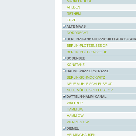
MARKLENDORF
AHLDEN
RETHEM
EITZE
ALTE MAAS
DORDRECHT
BERLIN-SPANDAUER-SCHIFFFAHRTSKAN
BERLIN-PLÖTZENSEE OP
BERLIN-PLÖTZENSEE UP
BODENSEE
KONSTANZ
DAHME-WASSERSTRASSE
BERLIN-SCHMÖCKWITZ
NEUE MÜHLE SCHLEUSE UP
NEUE MÜHLE SCHLEUSE OP
DATTELN-HAMM-KANAL
WALTROP
HAMM UW
HAMM OW
WERRIES OW
DIEMEL
HELMINGHAUSEN