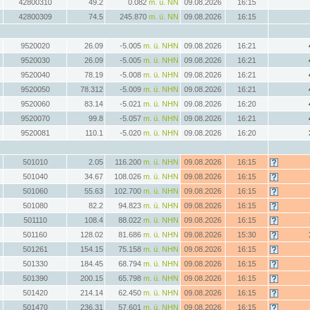
42800310
49.2
0.082
m. ü. NN
09.08.2026
16:15
42800309
74.5
245.870
m. ü. NN
09.08.2026
16:15
9520020
26.09
-5.005
m. ü. NHN
09.08.2026
16:21
9520030
26.09
-5.005
m. ü. NHN
09.08.2026
16:21
9520040
78.19
-5.008
m. ü. NHN
09.08.2026
16:21
9520050
78.312
-5.009
m. ü. NHN
09.08.2026
16:21
9520060
83.14
-5.021
m. ü. NHN
09.08.2026
16:20
9520070
99.8
-5.057
m. ü. NHN
09.08.2026
16:21
9520081
110.1
-5.020
m. ü. NHN
09.08.2026
16:20
501010
2.05
116.200
m. ü. NHN
09.08.2026
16:15
501040
34.67
108.026
m. ü. NHN
09.08.2026
16:15
501060
55.63
102.700
m. ü. NHN
09.08.2026
16:15
501080
82.2
94.823
m. ü. NHN
09.08.2026
16:15
501110
108.4
88.022
m. ü. NHN
09.08.2026
16:15
501160
128.02
81.686
m. ü. NHN
09.08.2026
15:30
501261
154.15
75.158
m. ü. NHN
09.08.2026
16:15
501330
184.45
68.794
m. ü. NHN
09.08.2026
16:15
501390
200.15
65.798
m. ü. NHN
09.08.2026
16:15
501420
214.14
62.450
m. ü. NHN
09.08.2026
16:15
501470
236.31
57.601
m. ü. NHN
09.08.2026
16:15