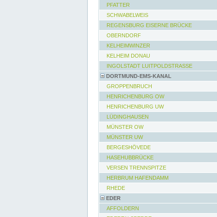
PFATTER
SCHWABELWEIS
REGENSBURG EISERNE BRÜCKE
OBERNDORF
KELHEIMWINZER
KELHEIM DONAU
INGOLSTADT LUITPOLDSTRASSE
DORTMUND-EMS-KANAL
GROPPENBRUCH
HENRICHENBURG OW
HENRICHENBURG UW
LÜDINGHAUSEN
MÜNSTER OW
MÜNSTER UW
BERGESHÖVEDE
HASEHUBBRÜCKE
VERSEN TRENNSPITZE
HERBRUM HAFENDAMM
RHEDE
EDER
AFFOLDERN