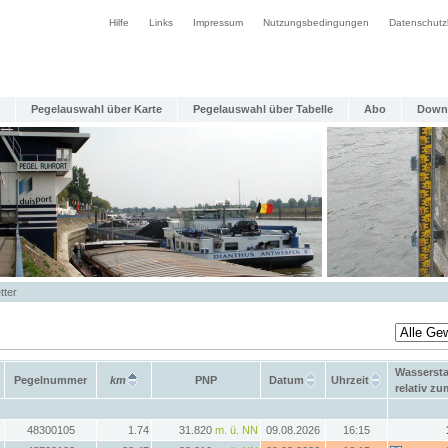
Hilfe
Links
Impressum
Nutzungsbedingungen
Datenschutz
Pegelauswahl über Karte
Pegelauswahl über Tabelle
Abo
Down
tter
Wasserst
Pegelnummer
km
PNP
Datum
Uhrzeit
relativ z
48300105
1.74
31.820
m. ü. NN
09.08.2026
16:15