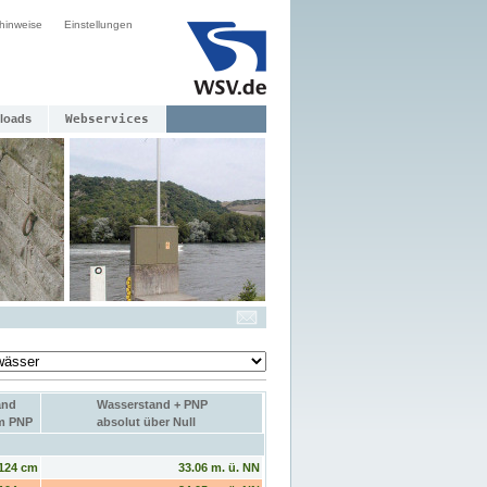
hinweise
Einstellungen
loads
Webservices
and
Wasserstand + PNP
um PNP
absolut über Null
124 cm
33.06 m. ü. NN