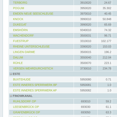
TERBORG
3910020
24.67
POGUM
3950020
35.302
EMDEN NEUE SEESCHLEUSE
3970010
40.45
KNOCK
3990010
50.848
DUKEGAT
3990020
65.69
EMSHÖRN
9340010
74.32
WACHENDORF
3500031
96.71
FUESTRUP
3310010
102.177
RHEINE UNTERSCHLEUSE
3390020
153.03
LINGEN-DARME
3500015
196.2
DALUM
3550040
212.04
RÜHLE
3500070
223.1
VERSEN WEHRDURCHSTICH
3730010
234.78
ESTE
BUXTEHUDE
5950080
0.71
ESTE INNERES SPERRWERK BP
5950081
1.0
ESTE INNERES SPERRWERK AP
5950082
1.0
FINOWKANAL
RUHLSDORF OP
693010
59.2
LEESENBRÜCK OP
693030
61.1
GRAFENBRÜCK OP
693050
63.3