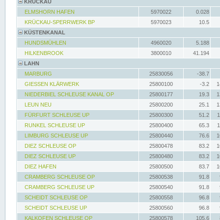
KRÜCKAU
ELMSHORN HAFEN
5970022
0.028
KRÜCKAU-SPERRWERK BP
5970023
10.5
KÜSTENKANAL
HUNDSMÜHLEN
4960020
5.188
HILKENBROOK
3800010
41.194
LAHN
MARBURG
25830056
-38.7
GIESSEN KLÄRWERK
25800100
-3.2
1
NIEDERBIEL SCHLEUSE KANAL OP
25800177
19.3
1
LEUN NEU
25800200
25.1
1
FÜRFURT SCHLEUSE UP
25800300
51.2
1
RUNKEL SCHLEUSE UP
25800400
65.3
1
LIMBURG SCHLEUSE UP
25800440
76.6
1
DIEZ SCHLEUSE OP
25800478
83.2
1
DIEZ SCHLEUSE UP
25800480
83.2
1
DIEZ HAFEN
25800500
83.7
1
CRAMBERG SCHLEUSE OP
25800538
91.8
CRAMBERG SCHLEUSE UP
25800540
91.8
SCHEIDT SCHLEUSE OP
25800558
96.8
SCHEIDT SCHLEUSE UP
25800560
96.8
KALKOFEN SCHLEUSE OP
25800578
105.6