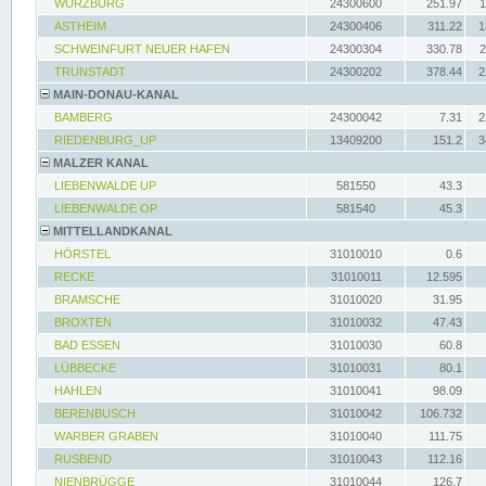
WÜRZBURG
24300600
251.97
1
ASTHEIM
24300406
311.22
1
SCHWEINFURT NEUER HAFEN
24300304
330.78
2
TRUNSTADT
24300202
378.44
2
MAIN-DONAU-KANAL
BAMBERG
24300042
7.31
2
RIEDENBURG_UP
13409200
151.2
3
MALZER KANAL
LIEBENWALDE UP
581550
43.3
LIEBENWALDE OP
581540
45.3
MITTELLANDKANAL
HÖRSTEL
31010010
0.6
RECKE
31010011
12.595
BRAMSCHE
31010020
31.95
BROXTEN
31010032
47.43
BAD ESSEN
31010030
60.8
LÜBBECKE
31010031
80.1
HAHLEN
31010041
98.09
BERENBUSCH
31010042
106.732
WARBER GRABEN
31010040
111.75
RUSBEND
31010043
112.16
NIENBRÜGGE
31010044
126.7