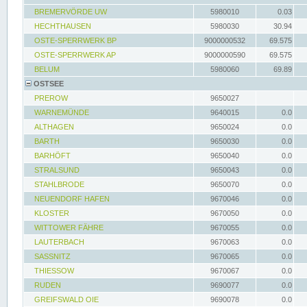
BREMERVÖRDE UW
5980010
0.03
HECHTHAUSEN
5980030
30.94
OSTE-SPERRWERK BP
9000000532
69.575
OSTE-SPERRWERK AP
9000000590
69.575
BELUM
5980060
69.89
OSTSEE
PREROW
9650027
WARNEMÜNDE
9640015
0.0
ALTHAGEN
9650024
0.0
BARTH
9650030
0.0
BARHÖFT
9650040
0.0
STRALSUND
9650043
0.0
STAHLBRODE
9650070
0.0
NEUENDORF HAFEN
9670046
0.0
KLOSTER
9670050
0.0
WITTOWER FÄHRE
9670055
0.0
LAUTERBACH
9670063
0.0
SASSNITZ
9670065
0.0
THIESSOW
9670067
0.0
RUDEN
9690077
0.0
GREIFSWALD OIE
9690078
0.0