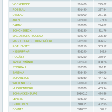
VOCKERODE
501480
245.62
ROSSLAU
501490
257.84
DESSAU
502000
261.16
AKEN
502010
274.8
BARBY
502070
294.82
SCHÖNEBECK
502130
311.76
MAGDEBURG-BUCKAU
502170
325.39
MAGDEBURG-STROMBRÜCKE
502180
326.67
ROTHENSEE
502210
333.12
NIEGRIPP AP
502240
343.6
ROGÄTZ
502250
350.64
TANGERMÜNDE
502350
388.26
STORKAU
502370
396.11
SANDAU
502430
416.06
SCHARLEUK
503030
447.22
WITTENBERGE
503050
453.98
MÜGGENDORF
503070
463.94
SCHNACKENBURG
5910010
474.56
LENZEN
503120
484.7
GORLEBEN
5910020
492.95
DÖMITZ
5910025
504.7