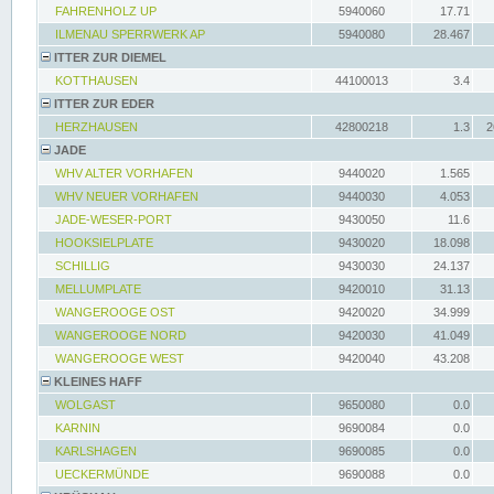
FAHRENHOLZ UP
5940060
17.71
ILMENAU SPERRWERK AP
5940080
28.467
ITTER ZUR DIEMEL
KOTTHAUSEN
44100013
3.4
ITTER ZUR EDER
HERZHAUSEN
42800218
1.3
2
JADE
WHV ALTER VORHAFEN
9440020
1.565
WHV NEUER VORHAFEN
9440030
4.053
JADE-WESER-PORT
9430050
11.6
HOOKSIELPLATE
9430020
18.098
SCHILLIG
9430030
24.137
MELLUMPLATE
9420010
31.13
WANGEROOGE OST
9420020
34.999
WANGEROOGE NORD
9420030
41.049
WANGEROOGE WEST
9420040
43.208
KLEINES HAFF
WOLGAST
9650080
0.0
KARNIN
9690084
0.0
KARLSHAGEN
9690085
0.0
UECKERMÜNDE
9690088
0.0