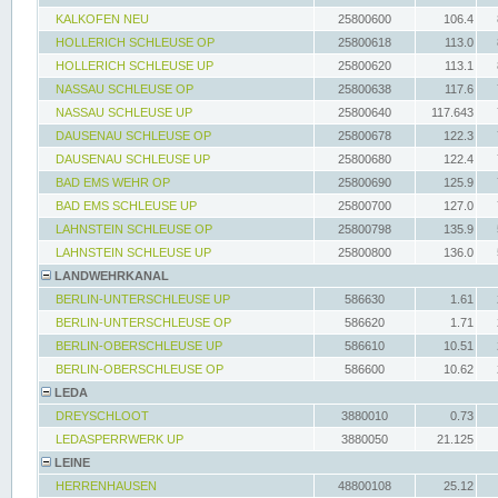
KALKOFEN NEU
25800600
106.4
HOLLERICH SCHLEUSE OP
25800618
113.0
HOLLERICH SCHLEUSE UP
25800620
113.1
NASSAU SCHLEUSE OP
25800638
117.6
NASSAU SCHLEUSE UP
25800640
117.643
DAUSENAU SCHLEUSE OP
25800678
122.3
DAUSENAU SCHLEUSE UP
25800680
122.4
BAD EMS WEHR OP
25800690
125.9
BAD EMS SCHLEUSE UP
25800700
127.0
LAHNSTEIN SCHLEUSE OP
25800798
135.9
LAHNSTEIN SCHLEUSE UP
25800800
136.0
LANDWEHRKANAL
BERLIN-UNTERSCHLEUSE UP
586630
1.61
BERLIN-UNTERSCHLEUSE OP
586620
1.71
BERLIN-OBERSCHLEUSE UP
586610
10.51
BERLIN-OBERSCHLEUSE OP
586600
10.62
LEDA
DREYSCHLOOT
3880010
0.73
LEDASPERRWERK UP
3880050
21.125
LEINE
HERRENHAUSEN
48800108
25.12