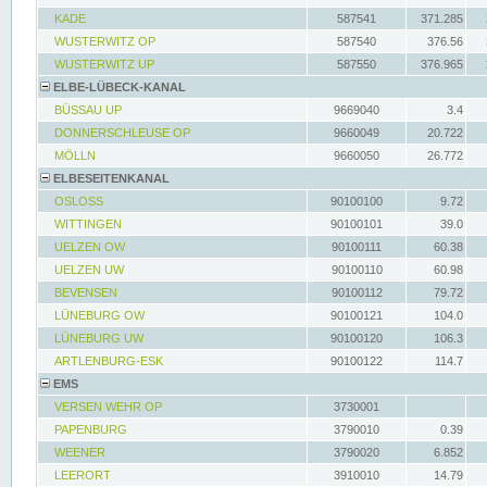
KADE
587541
371.285
WUSTERWITZ OP
587540
376.56
WUSTERWITZ UP
587550
376.965
ELBE-LÜBECK-KANAL
BÜSSAU UP
9669040
3.4
DONNERSCHLEUSE OP
9660049
20.722
MÖLLN
9660050
26.772
ELBESEITENKANAL
OSLOSS
90100100
9.72
WITTINGEN
90100101
39.0
UELZEN OW
90100111
60.38
UELZEN UW
90100110
60.98
BEVENSEN
90100112
79.72
LÜNEBURG OW
90100121
104.0
LÜNEBURG UW
90100120
106.3
ARTLENBURG-ESK
90100122
114.7
EMS
VERSEN WEHR OP
3730001
PAPENBURG
3790010
0.39
WEENER
3790020
6.852
LEERORT
3910010
14.79