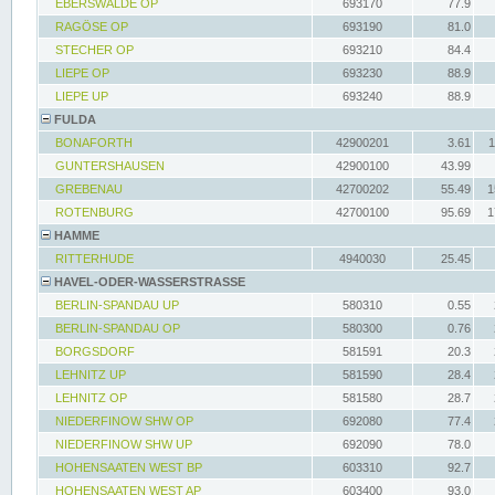
EBERSWALDE OP
693170
77.9
RAGÖSE OP
693190
81.0
STECHER OP
693210
84.4
LIEPE OP
693230
88.9
LIEPE UP
693240
88.9
FULDA
BONAFORTH
42900201
3.61
1
GUNTERSHAUSEN
42900100
43.99
GREBENAU
42700202
55.49
1
ROTENBURG
42700100
95.69
1
HAMME
RITTERHUDE
4940030
25.45
HAVEL-ODER-WASSERSTRASSE
BERLIN-SPANDAU UP
580310
0.55
BERLIN-SPANDAU OP
580300
0.76
BORGSDORF
581591
20.3
LEHNITZ UP
581590
28.4
LEHNITZ OP
581580
28.7
NIEDERFINOW SHW OP
692080
77.4
NIEDERFINOW SHW UP
692090
78.0
HOHENSAATEN WEST BP
603310
92.7
HOHENSAATEN WEST AP
603400
93.0