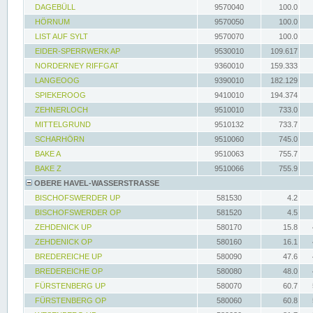
DAGEBÜLL
9570040
100.0
HÖRNUM
9570050
100.0
LIST AUF SYLT
9570070
100.0
EIDER-SPERRWERK AP
9530010
109.617
NORDERNEY RIFFGAT
9360010
159.333
LANGEOOG
9390010
182.129
SPIEKEROOG
9410010
194.374
ZEHNERLOCH
9510010
733.0
MITTELGRUND
9510132
733.7
SCHARHÖRN
9510060
745.0
BAKE A
9510063
755.7
BAKE Z
9510066
755.9
OBERE HAVEL-WASSERSTRASSE
BISCHOFSWERDER UP
581530
4.2
BISCHOFSWERDER OP
581520
4.5
ZEHDENICK UP
580170
15.8
ZEHDENICK OP
580160
16.1
BREDEREICHE UP
580090
47.6
BREDEREICHE OP
580080
48.0
FÜRSTENBERG UP
580070
60.7
FÜRSTENBERG OP
580060
60.8