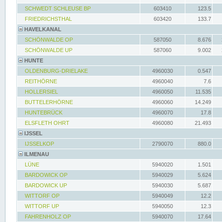
SCHWEDT SCHLEUSE BP
603410
123.5
FRIEDRICHSTHAL
603420
133.7
HAVELKANAL
SCHÖNWALDE OP
587050
8.676
SCHÖNWALDE UP
587060
9.002
HUNTE
OLDENBURG-DRIELAKE
4960030
0.547
REITHÖRNE
4960040
7.6
HOLLERSIEL
4960050
11.535
BUTTELERHÖRNE
4960060
14.249
HUNTEBRÜCK
4960070
17.8
ELSFLETH OHRT
4960080
21.493
IJSSEL
IJSSELKOP
2790070
880.0
ILMENAU
LÜNE
5940020
1.501
BARDOWICK OP
5940029
5.624
BARDOWICK UP
5940030
5.687
WITTORF OP
5940049
12.2
WITTORF UP
5940050
12.3
FAHRENHOLZ OP
5940070
17.64