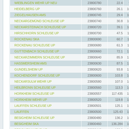
WIEBLINGEN WEHR UP NEU
23800780
22.4
HEIDELBERG UP
23800760
26.1
1
ZIEGELHAUSEN AMS
23800745
29.4
1
NECKARGEMÜND SCHLEUSE UP
23800740
30.8
1
NECKARSTEINACH SCHLEUSE UP
23800720
39.1
1
HIRSCHHORN SCHLEUSE UP
23800700
47.5
1
ROCKENAU SKA
23800690
60.7
1
ROCKENAU SCHLEUSE UP
23800680
61.3
1
GUTTENBACH SCHLEUSE UP
23800660
72.1
1
NECKARZIMMERN SCHLEUSE UP
23800640
85.9
1
HASSMERSHEIM AMS
23800630
87.5
1
GUNDELSHEIM UP
23800620
93.8
1
KOCHENDORF SCHLEUSE UP
23800600
103.8
1
NECKARSULM WEHR UP
23800580
107.0
1
HEILBRONN SCHLEUSE UP
23800560
113.3
1
HORKHEIM SCHLEUSE UP
23800557
117.435
1
HORKHEIM WEHR UP
23800520
119.8
1
LAUFFEN SCHLEUSE UP
23800501
125.1
1
LAUFFEN
23800500
125.43
1
BESIGHEIM SCHLEUSE UP
23800480
136.2
1
BESIGHEIM SKA
23800460
136.284
1