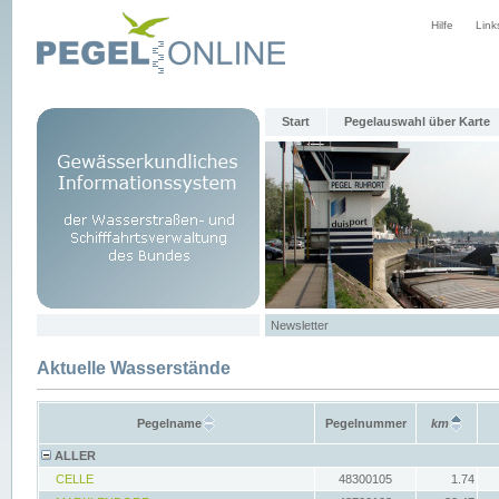
Hilfe
Link
Start
Pegelauswahl über Karte
Newsletter
Aktuelle Wasserstände
Pegelname
Pegelnummer
km
ALLER
CELLE
48300105
1.74