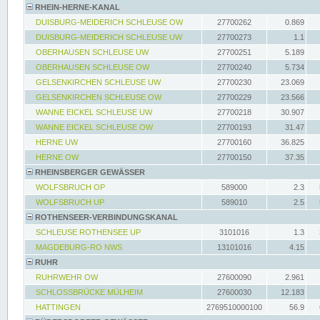
RHEIN-HERNE-KANAL
DUISBURG-MEIDERICH SCHLEUSE OW
27700262
0.869
DUISBURG-MEIDERICH SCHLEUSE UW
27700273
1.1
OBERHAUSEN SCHLEUSE UW
27700251
5.189
OBERHAUSEN SCHLEUSE OW
27700240
5.734
GELSENKIRCHEN SCHLEUSE UW
27700230
23.069
GELSENKIRCHEN SCHLEUSE OW
27700229
23.566
WANNE EICKEL SCHLEUSE UW
27700218
30.907
WANNE EICKEL SCHLEUSE OW
27700193
31.47
HERNE UW
27700160
36.825
HERNE OW
27700150
37.35
RHEINSBERGER GEWÄSSER
WOLFSBRUCH OP
589000
2.3
WOLFSBRUCH UP
589010
2.5
ROTHENSEER-VERBINDUNGSKANAL
SCHLEUSE ROTHENSEE UP
3101016
1.3
MAGDEBURG-RO NWS
13101016
4.15
RUHR
RUHRWEHR OW
27600090
2.961
SCHLOSSBRÜCKE MÜLHEIM
27600030
12.183
HATTINGEN
2769510000100
56.9