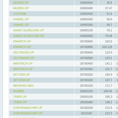
MÜDEN UP
26900500
36.8
MÜDEN OP
26900480
37.47
COCHEM
26900400
51.6
FANKEL UP
26900300
58.9
FANKEL OP
26900280
59.7
SANKT ALDEGUND UP
26900100
78.1
SANKT ALDEGUND OP
26900080
78.48
ENKIRCH UP
26700900
102.6
ENKIRCH OP
26700880
103.128
ZELTINGEN UP
26700600
123.4
ZELTINGEN OP
26700580
124.1
WINTRICH UP
26700400
141.1
1
WINTRICH OP
26700380
141.7
1
DETZEM UP
26700200
165.4
1
DETZEM OP
26700180
167.7
1
MEHRING AMS
26700100
171.7
RUWER
26500150
185.94
1
TRIER UP
26500100
195.3
1
TRIER OP
26500080
196.2
1
GREVENMACHER UP
26100200
212.5
1
GREVENMACHER OP
2610180
213.3
1