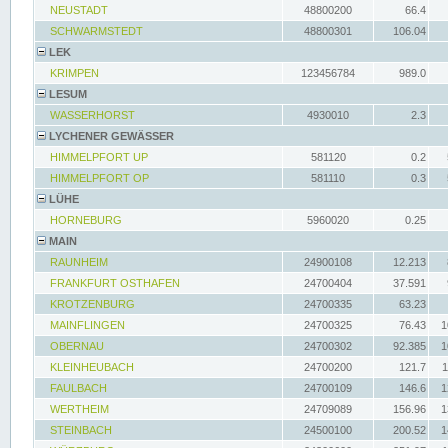
NEUSTADT
48800200
66.4
SCHWARMSTEDT
48800301
106.04
LEK
KRIMPEN
123456784
989.0
LESUM
WASSERHORST
4930010
2.3
LYCHENER GEWÄSSER
HIMMELPFORT UP
581120
0.2
HIMMELPFORT OP
581110
0.3
LÜHE
HORNEBURG
5960020
0.25
MAIN
RAUNHEIM
24900108
12.213
FRANKFURT OSTHAFEN
24700404
37.591
KROTZENBURG
24700335
63.23
MAINFLINGEN
24700325
76.43
1
OBERNAU
24700302
92.385
1
KLEINHEUBACH
24700200
121.7
1
FAULBACH
24700109
146.6
1
WERTHEIM
24709089
156.96
1
STEINBACH
24500100
200.52
1