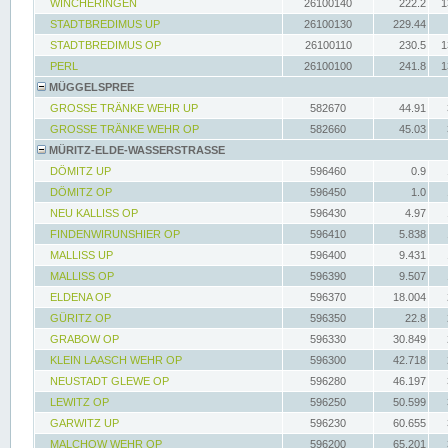
WINCHERINGEN
26100140
222.2
1
STADTBREDIMUS UP
26100130
229.44
STADTBREDIMUS OP
26100110
230.5
1
PERL
26100100
241.8
1
MÜGGELSPREE
GROSSE TRÄNKE WEHR UP
582670
44.91
GROSSE TRÄNKE WEHR OP
582660
45.03
MÜRITZ-ELDE-WASSERSTRASSE
DÖMITZ UP
596460
0.9
DÖMITZ OP
596450
1.0
NEU KALLISS OP
596430
4.97
FINDENWIRUNSHIER OP
596410
5.838
MALLISS UP
596400
9.431
MALLISS OP
596390
9.507
ELDENA OP
596370
18.004
GÜRITZ OP
596350
22.8
GRABOW OP
596330
30.849
KLEIN LAASCH WEHR OP
596300
42.718
NEUSTADT GLEWE OP
596280
46.197
LEWITZ OP
596250
50.599
GARWITZ UP
596230
60.655
MALCHOW WEHR OP
596200
65.201