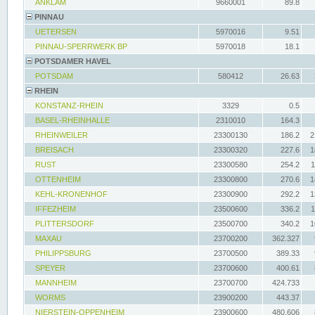
ANKLAM
9660001
89.8
PINNAU
UETERSEN
5970016
9.51
PINNAU-SPERRWERK BP
5970018
18.1
POTSDAMER HAVEL
POTSDAM
580412
26.63
RHEIN
KONSTANZ-RHEIN
3329
0.5
BASEL-RHEINHALLE
2310010
164.3
RHEINWEILER
23300130
186.2
2
BREISACH
23300320
227.6
1
RUST
23300580
254.2
1
OTTENHEIM
23300800
270.6
1
KEHL-KRONENHOF
23300900
292.2
1
IFFEZHEIM
23500600
336.2
1
PLITTERSDORF
23500700
340.2
1
MAXAU
23700200
362.327
PHILIPPSBURG
23700500
389.33
SPEYER
23700600
400.61
MANNHEIM
23700700
424.733
WORMS
23900200
443.37
NIERSTEIN-OPPENHEIM
23900600
480.606