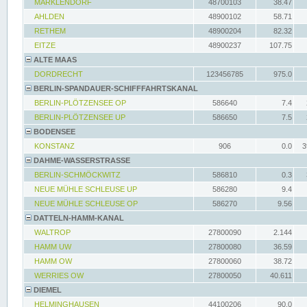
MARKLENDORF
48700103
38.47
AHLDEN
48900102
58.71
RETHEM
48900204
82.32
EITZE
48900237
107.75
ALTE MAAS
DORDRECHT
123456785
975.0
BERLIN-SPANDAUER-SCHIFFFAHRTSKANAL
BERLIN-PLÖTZENSEE OP
586640
7.4
BERLIN-PLÖTZENSEE UP
586650
7.5
BODENSEE
KONSTANZ
906
0.0
3
DAHME-WASSERSTRASSE
BERLIN-SCHMÖCKWITZ
586810
0.3
NEUE MÜHLE SCHLEUSE UP
586280
9.4
NEUE MÜHLE SCHLEUSE OP
586270
9.56
DATTELN-HAMM-KANAL
WALTROP
27800090
2.144
HAMM UW
27800080
36.59
HAMM OW
27800060
38.72
WERRIES OW
27800050
40.611
DIEMEL
HELMINGHAUSEN
44100206
90.0