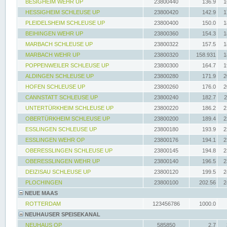
BESIGHEIM WEHR UP
23800440
136.9
1
HESSIGHEIM SCHLEUSE UP
23800420
142.9
1
PLEIDELSHEIM SCHLEUSE UP
23800400
150.0
1
BEIHINGEN WEHR UP
23800360
154.3
1
MARBACH SCHLEUSE UP
23800322
157.5
1
MARBACH WEHR UP
23800320
158.931
1
POPPENWEILER SCHLEUSE UP
23800300
164.7
1
ALDINGEN SCHLEUSE UP
23800280
171.9
2
HOFEN SCHLEUSE UP
23800260
176.0
2
CANNSTATT SCHLEUSE UP
23800240
182.7
2
UNTERTÜRKHEIM SCHLEUSE UP
23800220
186.2
2
OBERTÜRKHEIM SCHLEUSE UP
23800200
189.4
2
ESSLINGEN SCHLEUSE UP
23800180
193.9
2
ESSLINGEN WEHR OP
23800176
194.1
2
OBERESSLINGEN SCHLEUSE UP
23800145
194.8
2
OBERESSLINGEN WEHR UP
23800140
196.5
2
DEIZISAU SCHLEUSE UP
23800120
199.5
2
PLOCHINGEN
23800100
202.56
2
NEUE MAAS
ROTTERDAM
123456786
1000.0
NEUHAUSER SPEISEKANAL
NEUHAUS OP
585850
2.7