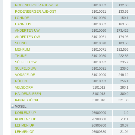
RODENBERGER AUE-WEST
31010052
132.68
RODENBERGER AUE-OST
31010051
133.55
LOHNDE
31010050
150.1
HANN. LIST
31010062
163.56
ANDERTEN UW
31010060
173.425
ANDERTEN OW
31010061
174.96
SEHNDE
31010070
183.58
MEHRUM
31010071
192.556
THUNE
31010080
222.85
SÜLFELD OW
31010092
235.7
SÜLFELD UW
31010091
238.0
VORSFELDE
31010090
249.12
RÜHEN
31010093
256.1
VELSDORF
3101012
283.1
HALDENSLEBEN
3101013
300.9
KANALBRÜCKE
3101018
321.33
MOSEL
KOBLENZ UP
26900900
1.9
KOBLENZ OP
26900880
2.111
LEHMEN UP
26900700
20.37
LEHMEN OP
26900680
21.04