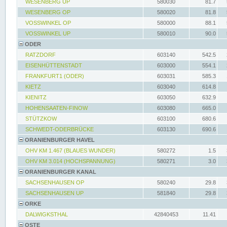
WESENBERG UP
580030
81.7
WESENBERG OP
580020
81.8
VOSSWINKEL OP
580000
88.1
VOSSWINKEL UP
580010
90.0
ODER
RATZDORF
603140
542.5
EISENHÜTTENSTADT
603000
554.1
FRANKFURT1 (ODER)
603031
585.3
KIETZ
603040
614.8
KIENITZ
603050
632.9
HOHENSAATEN-FINOW
603080
665.0
STÜTZKOW
603100
680.6
SCHWEDT-ODERBRÜCKE
603130
690.6
ORANIENBURGER HAVEL
OHV KM 1.467 (BLAUES WUNDER)
580272
1.5
OHV KM 3.014 (HOCHSPANNUNG)
580271
3.0
ORANIENBURGER KANAL
SACHSENHAUSEN OP
580240
29.8
SACHSENHAUSEN UP
581840
29.8
ORKE
DALWIGKSTHAL
42840453
11.41
OSTE