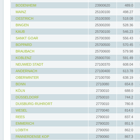
BODENHEIM
23900620
489.0
MAINZ
25100100
498.27
OESTRICH
25100300
518.08
BINGEN
25300200
528.36
KAUB
25700100
546.23
SANKT GOAR
25700300
556.43
BOPPARD
25700500
570.45
BRAUBACH
25700600
579.98
KOBLENZ
25900700
591.49
NEUWIED STADT
27100370
608.04
ANDERNACH
27100400
613.78
OBERWINTER
27100700
638.19
BONN
2710080
654.8
KÖLN
2730010
688.0
DÜSSELDORF
2750010
744.2
DUISBURG-RUHRORT
2770010
780.8
WESEL
2770040
814.0
REES
2790010
837.4
EMMERICH
2790020
851.9
LOBITH
2790050
862.0
PANNERDENSE KOP
2790060
867.3