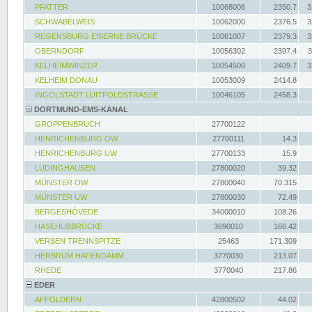
PFATTER
10068006
2350.7
3
SCHWABELWEIS
10062000
2376.5
3
REGENSBURG EISERNE BRÜCKE
10061007
2379.3
3
OBERNDORF
10056302
2397.4
3
KELHEIMWINZER
10054500
2409.7
3
KELHEIM DONAU
10053009
2414.8
INGOLSTADT LUITPOLDSTRASSE
10046105
2458.3
DORTMUND-EMS-KANAL
GROPPENBRUCH
27700122
HENRICHENBURG OW
27700111
14.3
HENRICHENBURG UW
27700133
15.9
LÜDINGHAUSEN
27800020
39.32
MÜNSTER OW
27800040
70.315
MÜNSTER UW
27800030
72.49
BERGESHÖVEDE
34000010
108.26
HASEHUBBRÜCKE
3690010
166.42
VERSEN TRENNSPITZE
25463
171.309
HERBRUM HAFENDAMM
3770030
213.07
RHEDE
3770040
217.86
EDER
AFFOLDERN
42800502
44.02