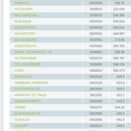
DAMNATZ
5910030
509.35
HITZACKER
5920010
522.639
NEU DARCHAU
5930010
536.385
BLECKEDE
5930020
549.633
BOIZENBURG
5930033
558.534
HOHNSTORF
5930040
568.987
ARTLENBURG
5930050
573.86
GEESTHACHT
5930060
583.393
WEHR GEESTHACHT UP
5930062
585.99
ALTENGAMME
5930070
588.787
ZOLLENSPIEKER
5930090
598.159
OVER
5950010
605.273
BUNTHAUS
5952020
609.9
HAMBURG-HARBURG
5952025
615.0
SCHÖPFSTELLE
5952030
615.3
HAMBURG ST. PAULI
5952050
623.1
SEEMANNSHÖFT
5952060
628.9
CRANZ
5950070
634.42
BLANKENESE UF
5952065
635.0
SCHULAU
5950090
641.0
LÜHORT
5960010
645.5