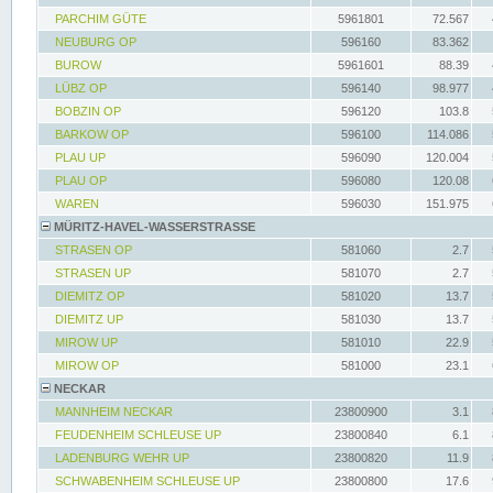
PARCHIM GÜTE
5961801
72.567
NEUBURG OP
596160
83.362
BUROW
5961601
88.39
LÜBZ OP
596140
98.977
BOBZIN OP
596120
103.8
BARKOW OP
596100
114.086
PLAU UP
596090
120.004
PLAU OP
596080
120.08
WAREN
596030
151.975
MÜRITZ-HAVEL-WASSERSTRASSE
STRASEN OP
581060
2.7
STRASEN UP
581070
2.7
DIEMITZ OP
581020
13.7
DIEMITZ UP
581030
13.7
MIROW UP
581010
22.9
MIROW OP
581000
23.1
NECKAR
MANNHEIM NECKAR
23800900
3.1
FEUDENHEIM SCHLEUSE UP
23800840
6.1
LADENBURG WEHR UP
23800820
11.9
SCHWABENHEIM SCHLEUSE UP
23800800
17.6