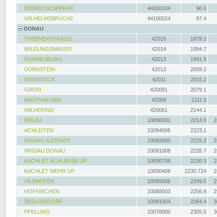
DIEMELTALSPERRE
44100104
90.6
WILHELMSBRÜCKE
44100024
97.4
DONAU
THEBNERSTRASSL
42015
1879.2
WILDUNGSMAUER
42014
1894.7
KORNEUBURG
42013
1941.5
DÜRNSTEIN
42012
2009.2
KIENSTOCK
42011
2015.2
GREIN
420091
2079.1
MAUTHAUSEN
42009
2111.0
WILHERING
420061
2144.1
ERLAU
10096001
2214.5
2
ACHLEITEN
10094006
2223.1
PASSAU ILZSTADT
10092000
2225.2
2
PASSAU DONAU
10091008
2226.7
2
KACHLET SCHLEUSE UP
10090708
2230.3
2
KACHLET WEHR UP
10090408
2230.724
2
VILSHOFEN
10089006
2249.5
2
HOFKIRCHEN
10088003
2256.9
2
DEGGENDORF
10081004
2284.4
3
PFELLING
10078000
2305.5
3