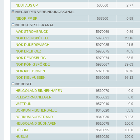
NEUHAUS UP
585860
2.77
NIEGRIPPER VERBINDUNGSKANAL
NIEGRIPP BP
587500
0.59
NORD-OSTSEE-KANAL
AWK STROHBRÜCK
5970069
0.89
NOK BRUNSBÜTTEL
5970091
2.116
NOK DÜKERSWISCH
5970085
21.5
NOK BREIHOLZ
5970075
48.5
NOK RENDSBURG
5970074
63.5
NOK KÖNIGSFÖRDE
5970067
79.63
NOK KIEL BINNEN
5979020
97.76
NOK KIEL AUSSEN
5650068
98.13
NORDSEE
HELGOLAND BINNENHAFEN
9510070
0.0
PELLWORM ANLEGER
9550021
0.0
WITTDÜN
9570010
0.0
BORKUM FISCHERBALJE
9340020
83.5
BORKUM SÜDSTRAND
9340030
89.23
HELGOLAND SÜDHAFEN
9510075
100.0
BÜSUM
9510095
100.0
HUSUM
9530020
100.0