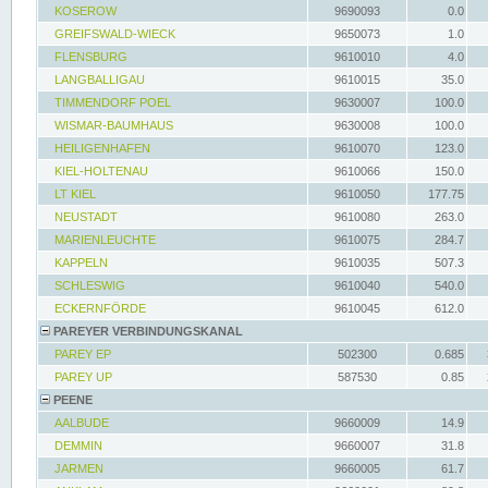
KOSEROW
9690093
0.0
GREIFSWALD-WIECK
9650073
1.0
FLENSBURG
9610010
4.0
LANGBALLIGAU
9610015
35.0
TIMMENDORF POEL
9630007
100.0
WISMAR-BAUMHAUS
9630008
100.0
HEILIGENHAFEN
9610070
123.0
KIEL-HOLTENAU
9610066
150.0
LT KIEL
9610050
177.75
NEUSTADT
9610080
263.0
MARIENLEUCHTE
9610075
284.7
KAPPELN
9610035
507.3
SCHLESWIG
9610040
540.0
ECKERNFÖRDE
9610045
612.0
PAREYER VERBINDUNGSKANAL
PAREY EP
502300
0.685
PAREY UP
587530
0.85
PEENE
AALBUDE
9660009
14.9
DEMMIN
9660007
31.8
JARMEN
9660005
61.7