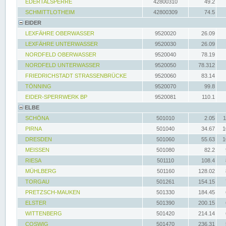
EDERTALSPERRE
42800310
49.2
SCHMITTLOTHEIM
42800309
74.5
EIDER
LEXFÄHRE OBERWASSER
9520020
26.09
LEXFÄHRE UNTERWASSER
9520030
26.09
NORDFELD OBERWASSER
9520040
78.19
NORDFELD UNTERWASSER
9520050
78.312
FRIEDRICHSTADT STRASSENBRÜCKE
9520060
83.14
TÖNNING
9520070
99.8
EIDER-SPERRWERK BP
9520081
110.1
ELBE
SCHÖNA
501010
2.05
1
PIRNA
501040
34.67
1
DRESDEN
501060
55.63
1
MEISSEN
501080
82.2
RIESA
501110
108.4
MÜHLBERG
501160
128.02
TORGAU
501261
154.15
PRETZSCH-MAUKEN
501330
184.45
ELSTER
501390
200.15
WITTENBERG
501420
214.14
COSWIG
501470
236.31