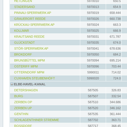
HETLINGEN
5970010
650.5
STADERSAND
5970013
654.9
PINNAU-SPERRWERK AP
5970019
658.444
GRAUERORT REEDE
5970026
660.738
KRÜCKAU-SPERRWERK AP
5970024
663.3
KOLLMAR
5970025
666.9
KRAUTSAND REEDE
5970031
671.787
GLÜCKSTADT
5970035
674.0
STÖR-SPERRWERK AP
5970041
678.636
BROKDORF
5970050
684.2
BRUNSBÜTTEL MPM
5970094
695.214
OSTERIFF MPM
5970096
703.44
OTTERNDORF MPM
5990011
714.02
CUXHAVEN STEUBENHÖFT
5990020
724.0
ELBE-HAVEL-KANAL
DETERSHAGEN
587505
326.83
BURG
587507
332.54
ZERBEN OP
587510
344.686
ZERBEN UP
587520
346.162
GENTHIN
587535
361.444
SCHLAGENTHINER STREMME
587702
363.71
ROSSDORF
587717
368.45