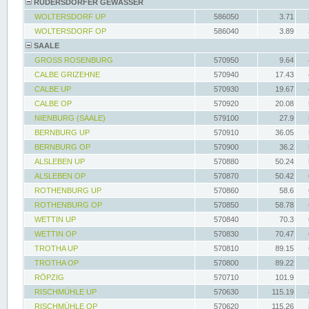
RÜDERSDORFER GEWÄSSER
WOLTERSDORF UP
586050
3.71
WOLTERSDORF OP
586040
3.89
SAALE
GROSS ROSENBURG
570950
9.64
CALBE GRIZEHNE
570940
17.43
CALBE UP
570930
19.67
CALBE OP
570920
20.08
NIENBURG (SAALE)
579100
27.9
BERNBURG UP
570910
36.05
BERNBURG OP
570900
36.2
ALSLEBEN UP
570880
50.24
ALSLEBEN OP
570870
50.42
ROTHENBURG UP
570860
58.6
ROTHENBURG OP
570850
58.78
WETTIN UP
570840
70.3
WETTIN OP
570830
70.47
TROTHA UP
570810
89.15
TROTHA OP
570800
89.22
RÖPZIG
570710
101.9
RISCHMÜHLE UP
570630
115.19
RISCHMÜHLE OP
570620
115.26